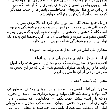
پلیمری در کنار هم دیگر نقشی ندارند بلکه نیروی بین مولکولی به
نام نیرویی واندروالسی،زنجیر های پلیمری را کنار هم نگه می
دارد.این نیرو مثل نیروهای مغناطیسی پلیمر ها را جذب همدیگر
کرده،سبب ایجاد یک توده متراکم خواهد شد.
در یک جمع بندی کلی می توان بیان کرد که بالا بردن میزان
کریستالی شدن موجب افزایش دانسیته و جمع شوندگی و بهبود
استحکام کششی و خمشی و مقاومت شیمیایی و گرمایی پلیمر و
کاهش مقاومت ضربه و شفافیت آن می گردد.ضمناً این پدیده یک
نواختی در جمع شوندگی قطعه نهایی را می کاهد.
مخازن پلی اتیلن در چه مدل هایی تولید می شوند؟
از لحاظ شکل ظاهری مخزن پلی اتیلن در انواع
افقی،عمودی،مخروطی،مکعبی و مخازن تطبیق شده را با انواع
وانت ها و زیر پله ها میتوان تقسیم بندی کرد که در این بخش به
معرفی برخی از آن ها می پردازیم.
مخزن پلی اتیلنی افقی:
مخزن پلی اتیلن افقی به زاویه ها و اندازه های مختلف به طور تک
لایه،دولایه و سه لایه قابل تولید و بهره برداری می باشد.از مخزن
دولایه پلی اتیلن بیشتر جهت نگهداری محلولهایی که شیمیایی و یا
نگهداری آب بصورت دفنی میتوان استفاده کرد.مخزن سه لایه پلی
اتیلن که بمنظور ممانعت از تابش نور خورشید به محلول و یا آب