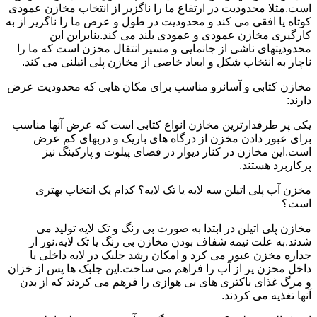
است.مثلا محدودیت در ارتفاع ما را ناگزیر از انتخاب مخازن عمودی
کوتاه یا افقی می کند و محدودیت در طول و عرض ما را ناگزیر از به
کارگیری مخازن عمودی و عمودی بلند می کند.بنابراین این
محدودیتهای ناشی از جانمایی و مسیر انتقال مخزن است که ما را
ناچار به انتخاب شکل و ابعاد خاصی از مخازن پلی اتیلنی می کند.
مخازن کتابی و آسانرو مناسب برای مکان هایی که محدودیت عرض
دارند:
یکی پر طرفدارترین مخازن انواع کتابی است که عرض آنها مناسب
برای عبور دادن مخزن از درگاه های باریک و دربهای کم عرض
است.این مخازن در کنار دیوار در فضای پیلوت و پارکینگ نیز
پرکاربرد هستند.
مخزن آب پلی اتیلن سه لایه یا تک لایه؟ کدام یک انتخاب بهتری
است؟
مخازن پلی اتیلن در ابتدا به صورت بی رنگ و تک لایه تولید می
شدند.به علت نیمه شفاف بودن مخازن بی رنگ یا تک لایه،نور از
جداره مخزن عبور می کرد و امکان رشد جلبک در لایه داخلی یا
داخل مخزن پر از آب را فراهم می ساخت.این جلبک ها پس از خزان
و مرگ غذای باکتری های بی هوازی را فرهم می کردند که از بدن
آنها تغذیه می کردند.