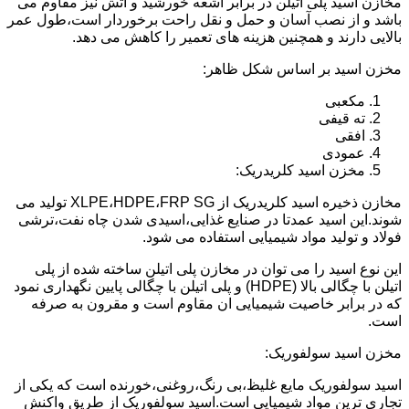
مخازن اسید پلی اتیلن در برابر اشعه خورشید و آتش نیز مقاوم می
باشد و از نصب آسان و حمل و نقل راحت برخوردار است،طول عمر
بالایی دارند و همچنین هزینه های تعمیر را کاهش می دهد.
مخزن اسید بر اساس شکل ظاهر:
مکعبی
ته قیفی
افقی
عمودی
مخزن اسید کلریدریک:
مخازن ذخیره اسید کلریدریک از XLPE،HDPE،FRP SG تولید می
شوند.این اسید عمدتا در صنایع غذایی،اسیدی شدن چاه نفت،ترشی
فولاد و تولید مواد شیمیایی استفاده می شود.
این نوع اسید را می توان در مخازن پلی اتیلن ساخته شده از پلی
اتیلن با چگالی بالا (HDPE) و پلی اتیلن با چگالی پایین نگهداری نمود
که در برابر خاصیت شیمیایی ان مقاوم است و مقرون به صرفه
است.
مخزن اسید سولفوریک:
اسید سولفوریک مایع غلیظ،بی رنگ،روغنی،خورنده است که یکی از
تجاری ترین مواد شیمیایی است.اسید سولفوریک از طریق واکنش