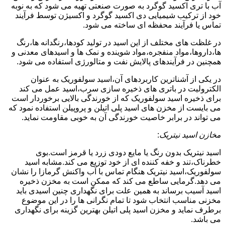
آب با تری اکسید گوگرد به صورت صنعتی تهیه می شود که به نوبه
خود از ترکیب شیمیایی دی اکسید گوگرد و اکسیژن توسط فرآیند
تماس یا فرآیند محفظه ای ساخته می شود.
در غلظت های مختلف از این اسید در تولید کودها،رنگدانه ها،رنگ
ها،داروها،مواد منفجره،مواد شوینده و نمک ها و اسیدهای معدنی و
همچنین در فرآیندهای پالایش نفت و متالورژی استفاده می شود.
در یکی از آشناترین کاربردهای آن،اسید سولفوریک به عنوان
الکترولیت در باتری های ذخیره سازی سرب،اسید عمل می کند
برای ذخیره اسید سولفوریک که از خورندگی بالایی برخوردار است
می بایست از مخزن های اسید پلی اتیلن و پروپیلن استفاده نمود که
می تواند در برابر خاصیت خورندگی آن به خوبی مقاومت نماید.
مخازن اسید نیتریک
:
اسید نیتریک بدون رنگ یا مایع دودی زرد یا قرمز است.بوی
خطرناک،تند و خفه کننده ای از خود توزیع می کند.مشابه اسید
سولفوریک،اسید نیتریک هنگام تماس با آب واکنش گرمازا را نشان
می دهد.گرمایی ساطع می کند که ممکن است به مخزن ذخیره
اسید آسیب برساند به همین علت برای نگهداری چنین اسیدی باید
مخزنی مناسب انتخاب شود تا تمام نگرانی ها را در این موضوع
برطرف نماید و مخزن اسید پلی اتیلن بهترین گزینه برای نگهداری
می باشد.