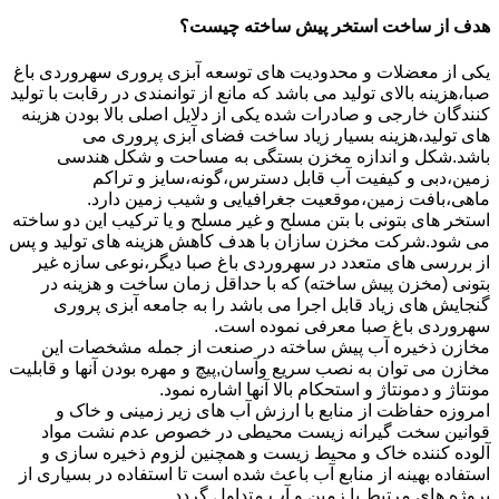
هدف از ساخت استخر پیش ساخته چیست؟
یکی از معضلات و محدودیت های توسعه آبزی پروری سهروردی باغ
صبا،هزینه بالای تولید می باشد که مانع از توانمندی در رقابت با تولید
کنندگان خارجی و صادرات شده یکی از دلایل اصلی بالا بودن هزینه
های تولید،هزینه بسیار زیاد ساخت فضای آبزی پروری می
باشد.شکل و اندازه مخزن بستگی به مساحت و شکل هندسی
زمین،دبی و کیفیت آب قابل دسترس،گونه،سایز و تراکم
ماهی،بافت زمین،موقعیت جغرافیایی و شیب زمین دارد.
استخر های بتونی با بتن مسلح و غیر مسلح و یا ترکیب این دو ساخته
می شود.شرکت مخزن سازان با هدف کاهش هزینه های تولید و پس
از بررسی های متعدد در سهروردی باغ صبا دیگر،نوعی سازه غیر
بتونی (مخزن پیش ساخته) که با حداقل زمان ساخت و هزینه در
گنجایش های زیاد قابل اجرا می باشد را به جامعه آبزی پروری
سهروردی باغ صبا معرفی نموده است.
مخازن ذخیره آب پیش ساخته در صنعت از جمله مشخصات این
مخازن می توان به نصب سریع وآسان,پیچ و مهره بودن آنها و قابلیت
مونتاژ و دمونتاژ و استحکام بالا آنها اشاره نمود.
امروزه حفاظت از منابع با ارزش آب های زیر زمینی و خاک و
قوانین سخت گیرانه زیست محیطی در خصوص عدم نشت مواد
آلوده کننده خاک و محیط زیست و همچنین لزوم ذخیره سازی و
استفاده بهینه از منابع آب باعث شده است تا استفاده در بسیاری از
پروژه های مرتبط با زمین و آب متداول گردد.