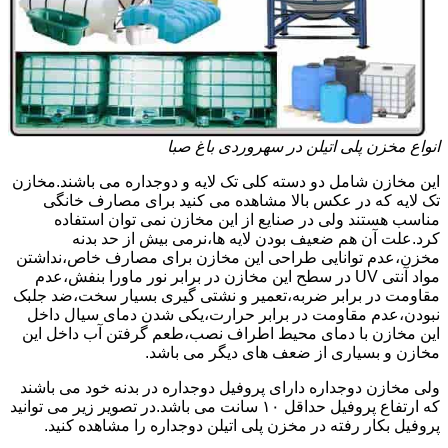
انواع مخزن پلی اتیلن در سهروردی باغ صبا
این مخازن شامل دو دسته کلی تک لایه و دوجداره می باشند.مخازن
تک لایه که در عکس بالا مشاهده می کنید برای مصارف خانگی
مناسب هستند ولی در صنایع از این مخازن نمی توان استفاده
کرد.علت آن هم ضعیف بودن لایه ها،نرمی بیش از حد بدنه
مخزن،عدم توانایی طراحی این مخازن برای مصارف خاص،نداشتن
مواد آنتی UV در سطح این مخازن در برابر نور ماورا بنفش،عدم
مقاومت در برابر ضربه،تعمیر و نشتی گیری بسیار سخت،ضد جلبک
نبودن،عدم مقاومت در برابر حرارت،یکی شدن دمای سیال داخل
این مخازن با دمای محیط اطراف نصب،طعم گرفتن آب داخل این
مخازن و بسیاری از ضعف های دیگر می باشد.
ولی مخازن دوجداره دارای پروفیل دوجداره در بدنه خود می باشند
که ارتفاع پروفیل حداقل ۱۰ سانت می باشد.در تصویر زیر می توانید
پروفیل بکار رفته در مخزن پلی اتیلن دوجداره را مشاهده کنید.