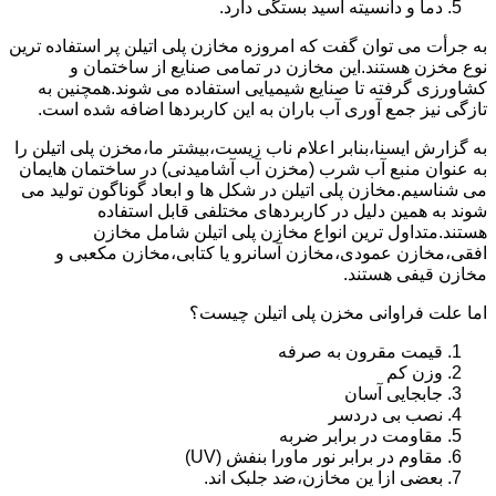
دما و دانسیته اسید بستگی دارد.
به جرأت می توان گفت که امروزه مخازن پلی اتیلن پر استفاده ترین
نوع مخزن هستند.این مخازن در تمامی صنایع از ساختمان و
کشاورزی گرفته تا صنایع شیمیایی استفاده می شوند.همچنین به
تازگی نیز جمع آوری آب باران به این کاربردها اضافه شده است.
به گزارش ایسنا،بنابر اعلام ناب زیست،بیشتر ما،مخزن پلی اتیلن را
به عنوان منبع آب شرب (مخزن آب آشامیدنی) در ساختمان هایمان
می شناسیم.مخازن پلی اتیلن در شکل ها و ابعاد گوناگون تولید می
شوند به همین دلیل در کاربردهای مختلفی قابل استفاده
هستند.متداول ترین انواع مخازن پلی اتیلن شامل مخازن
افقی،مخازن عمودی،مخازن آسانرو یا کتابی،مخازن مکعبی و
مخازن قیفی هستند.
اما علت فراوانی مخزن پلی اتیلن چیست؟
قیمت مقرون به صرفه
وزن کم
جابجایی آسان
نصب بی دردسر
مقاومت در برابر ضربه
مقاوم در برابر نور ماورا بنفش (UV)
بعضی ازا ین مخازن،ضد جلبک اند.