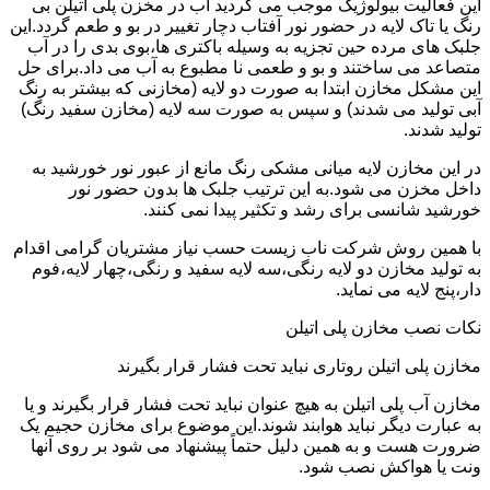
این فعالیت بیولوژیک موجب می گردید آب در مخزن پلی اتیلن بی
رنگ یا تاک لایه در حضور نور آفتاب دچار تغییر در بو و طعم گردد.این
جلبک های مرده حین تجزیه به وسیله باکتری ها،بوی بدی را در آب
متصاعد می ساختند و بو و طعمی نا مطبوع به آب می داد.برای حل
این مشکل مخازن ابتدا به صورت دو لایه (مخازنی که بیشتر به رنگ
آبی تولید می شدند) و سپس به صورت سه لایه (مخازن سفید رنگ)
تولید شدند.
در این مخازن لایه میانی مشکی رنگ مانع از عبور نور خورشید به
داخل مخزن می شود.به این ترتیب جلبک ها بدون حضور نور
خورشید شانسی برای رشد و تکثیر پیدا نمی کنند.
با همین روش شرکت ناب زیست حسب نیاز مشتریان گرامی اقدام
به تولید مخازن دو لایه رنگی،سه لایه سفید و رنگی،چهار لایه،فوم
دار،پنج لایه می نماید.
نکات نصب مخازن پلی اتیلن
مخازن پلی اتیلن روتاری نباید تحت فشار قرار بگیرند
مخازن آب پلی اتیلن به هیچ عنوان نباید تحت فشار قرار بگیرند و یا
به عبارت دیگر نباید هوابند شوند.این موضوع برای مخازن حجیم یک
ضرورت هست و به همین دلیل حتماً پیشنهاد می شود بر روی آنها
ونت یا هواکش نصب شود.