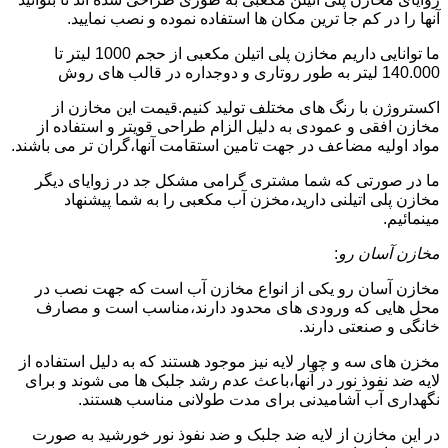
آنها را در کم جا ترین مکان ها استفاده نموده و نصب نمایید.
ما توانایی داریم مخازن پلی اتیلن مکعبی از حجم 1000 لیتر تا
140.000 لیتر به طور روتاری و دوجداره در قالب های روش
اکستروژن با رنگ های مختلف تولید کنیم.قیمت این مخازن از
مخازن افقی و عمودی به دلیل الزام طراحی قویتر و استفاده از
مواد اولیه مضاعف در جهت تامین استقامت آنها،گران تر می باشند.
ما در صورتی که شما مشتری گرامی مشکل جد در زوایای دیگر
مخازن پلی اتیلنی دارید،مخزن آب مکعبی را به شما پیشنهاد
مینمائیم.
مخازن آسان رو
:
مخازن آسان رو یکی از انواع مخازن آب است که جهت نصب در
محل هایی که ورودی های محدود دارند،مناسب است و مصارف
خانگی و صنعتی دارند.
مخزن های سه و چهار لایه نیز موجود هستند که به دلیل استفاده از
لایه ضد نفوذ نور در آنها،باعث عدم رشد جلبک ها می شوند و برای
نگهداری آب آشامیدنی برای مدت طولانی مناسب هستند.
در این مخازن از لایه ضد جلبک و ضد نفوذ نور خورشید به صورت