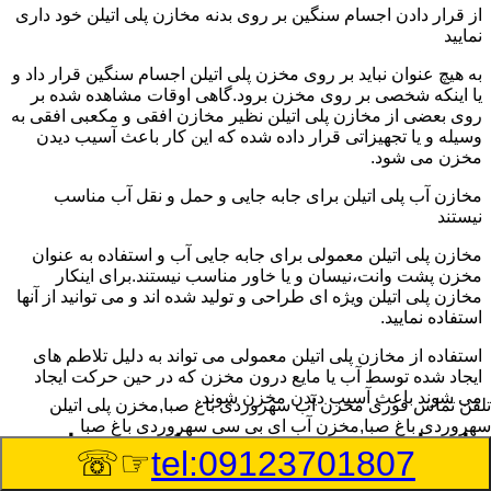
از قرار دادن اجسام سنگین بر روی بدنه مخازن پلی اتیلن خود داری
نمایید
به هیچ عنوان نباید بر روی مخزن پلی اتیلن اجسام سنگین قرار داد و
یا اینکه شخصی بر روی مخزن برود.گاهی اوقات مشاهده شده بر
روی بعضی از مخازن پلی اتیلن نظیر مخازن افقی و مکعبی افقی به
وسیله و یا تجهیزاتی قرار داده شده که این کار باعث آسیب دیدن
مخزن می شود.
مخازن آب پلی اتیلن برای جابه جایی و حمل و نقل آب مناسب
نیستند
مخازن پلی اتیلن معمولی برای جابه جایی آب و استفاده به عنوان
مخزن پشت وانت،نیسان و یا خاور مناسب نیستند.برای اینکار
مخازن پلی اتیلن ویژه ای طراحی و تولید شده اند و می توانید از آنها
استفاده نمایید.
استفاده از مخازن پلی اتیلن معمولی می تواند به دلیل تلاطم های
ایجاد شده توسط آب یا مایع درون مخزن که در حین حرکت ایجاد
می شوند باعث آسیب دیدن مخزن شوند.
تلفن تماس فوری
مخزن آب سهروردی باغ صبا,مخزن پلی اتیلن
سهروردی باغ صبا,مخزن آب ای بی سی سهروردی باغ صبا
راهنمای خرید مخزن ذخیره اسید و مواد
☞☏
tel:09123701807
شیمیایی خورنده در سهروردی باغ صبا