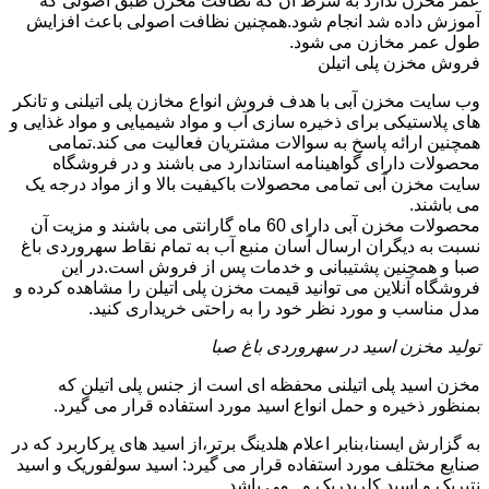
عمر مخزن ندارد به شرط آن که نظافت مخزن طبق اصولی که
آموزش داده شد انجام شود.همچنین نظافت اصولی باعث افزایش
طول عمر مخازن می شود.
فروش مخزن پلی اتیلن
وب سایت مخزن آبی با هدف فروش انواع مخازن پلی اتیلنی و تانکر
های پلاستیکی برای ذخیره سازی آب و مواد شیمیایی و مواد غذایی و
همچنین ارائه پاسخ به سوالات مشتریان فعالیت می کند.تمامی
محصولات دارای گواهینامه استاندارد می باشند و در فروشگاه
سایت مخزن آبی تمامی محصولات باکیفیت بالا و از مواد درجه یک
می باشند.
محصولات مخزن آبی دارای 60 ماه گارانتی می باشند و مزیت آن
نسبت به دیگران ارسال آسان منبع آب به تمام نقاط سهروردی باغ
صبا و همچنین پشتیبانی و خدمات پس از فروش است.در این
فروشگاه آنلاین می توانید قیمت مخزن پلی اتیلن را مشاهده کرده و
مدل مناسب و مورد نظر خود را به راحتی خریداری کنید.
تولید مخزن اسید در سهروردی باغ صبا
مخزن اسید پلی اتیلنی محفظه ای است از جنس پلی اتیلن که
بمنظور ذخیره و حمل انواع اسید مورد استفاده قرار می گیرد.
به گزارش ایسنا،بنابر اعلام هلدینگ برتر،از اسید های پرکاربرد که در
صنایع مختلف مورد استفاده قرار می گیرد: اسید سولفوریک و اسید
نتیریک و اسید کلریدریک و...می باشد.