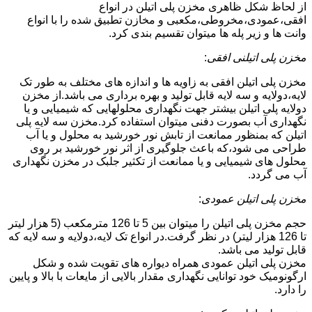
از لحاظ شکل ظاهری مخزن پلی اتیلن در انواع
افقی،عمودی،مخروطی،مکعبی و مخازن تطبیق شده را با انواع
وانت ها و زیر پله ها میتوان تقسیم بندی کرد.
مخزن پلی اتیلنی افقی
:
مخزن پلی اتیلن افقی به زاویه ها و اندازه های مختلف به طور تک
لایه،دولایه و سه لایه قابل تولید و بهره برداری می باشد.از مخزن
دولایه پلی اتیلن بیشتر جهت نگهداری محلولهایی که شیمیایی و یا
نگهداری آب بصورت دفنی میتوان استفاده کرد.مخزن سه لایه پلی
اتیلن که بمنظور ممانعت از تابش نور خورشید به محلول و یا آب
طراحی می شود،که باعث جلوگیری از اثر نور خورشید بر روی
محلول های شیمیایی و یا ممانعت از تکثیر جلبک در مخزن نگهداری
آب می گردد.
مخزن پلی اتیلن عمودی
:
حجم مخزن پلی اتیلن را میتوان بین 5 تا 126 مترمکعب (5 هزار لیتر
تا 126 هزار لیتر) در نظر گرفت.در انواع تک لایه،دولایه و سه لایه که
قابل تولید می باشد.
مخزن پلی اتیلن عمودی همراه دیواره های تقویت شده و شکل
ارگونومیک خود توانایی نگهداری مقدار بالایی از مایعات با بالا و پایین
را دارد.