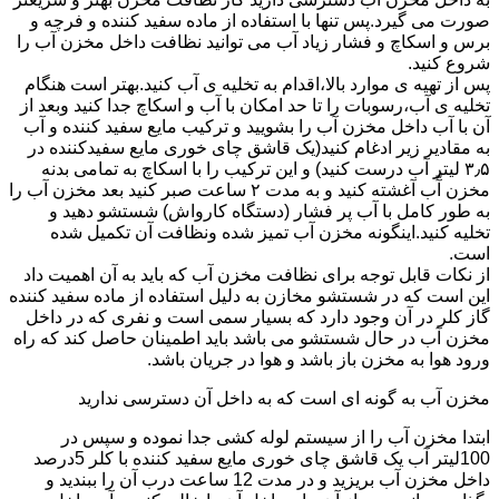
صورت می گیرد.پس تنها با استفاده از ماده سفید کننده و فرچه و
برس و اسکاچ و فشار زیاد آب می توانید نظافت داخل مخزن آب را
شروع کنید.
پس از تهیه ی موارد بالا،اقدام به تخلیه ی آب کنید.بهتر است هنگام
تخلیه ی آب،رسوبات را تا حد امکان با آب و اسکاچ جدا کنید وبعد از
آن با آب داخل مخزن آب را بشویید و ترکیب مایع سفید کننده و آب
به مقادیر زیر ادغام کنید(یک قاشق چای خوری مایع سفیدکننده در
۳٫۵ لیتر آب درست کنید) و این ترکیب را با اسکاچ به تمامی بدنه
مخزن آّب آغشته کنید و به مدت ۲ ساعت صبر کنید بعد مخزن آب را
به طور کامل با آب پر فشار (دستگاه کارواش) شستشو دهید و
تخلیه کنید.اینگونه مخزن آب تمیز شده ونظافت آن تکمیل شده
است.
از نکات قابل توجه برای نظافت مخزن آب که باید به آن اهمیت داد
این است که در شستشو مخازن به دلیل استفاده از ماده سفید کننده
گاز کلر در آن وجود دارد که بسیار سمی است و نفری که در داخل
مخزن آب در حال شستشو می باشد باید اطمینان حاصل کند که راه
ورود هوا به مخزن باز باشد و هوا در جریان باشد.
مخزن آب به گونه ای است که به داخل آن دسترسی ندارید
ابتدا مخزن آب را از سیستم لوله کشی جدا نموده و سپس در
100لیتر آب یک قاشق چای خوری مایع سفید کننده با کلر 5درصد
داخل مخزن آب بریزید و در مدت 12 ساعت درب آن را ببندید و