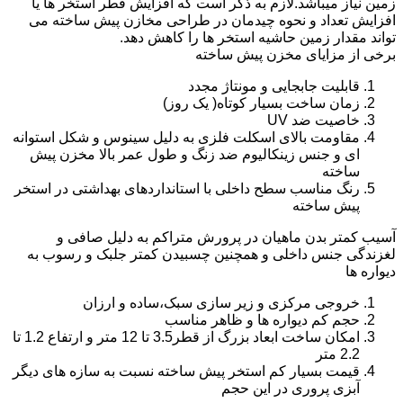
زمین نیاز میباشد.لازم به ذکر است که افزایش قطر استخر ها یا
افزایش تعداد و نحوه چیدمان در طراحی مخازن پیش ساخته می
تواند مقدار زمین حاشیه استخر ها را کاهش دهد.
برخی از مزایای مخزن پیش ساخته
قابلیت جابجایی و مونتاژ مجدد
زمان ساخت بسیار کوتاه( یک روز)
خاصیت ضد UV
مقاومت بالای اسکلت فلزی به دلیل سینوس و شکل استوانه
ای و جنس زینکالیوم ضد زنگ و طول عمر بالا مخزن پیش
ساخته
رنگ مناسب سطح داخلی با استانداردهای بهداشتی در استخر
پیش ساخته
آسیب کمتر بدن ماهیان در پرورش متراکم به دلیل صافی و
لغزندگی جنس داخلی و همچنین چسبیدن کمتر جلبک و رسوب به
دیواره ها
خروجی مرکزی و زیر سازی سبک،ساده و ارزان
حجم کم دیواره ها و ظاهر مناسب
امکان ساخت ابعاد بزرگ از قطر3.5 تا 12 متر و ارتفاع 1.2 تا
2.2 متر
قیمت بسیار کم استخر پیش ساخته نسبت به سازه های دیگر
آبزی پروری در این حجم