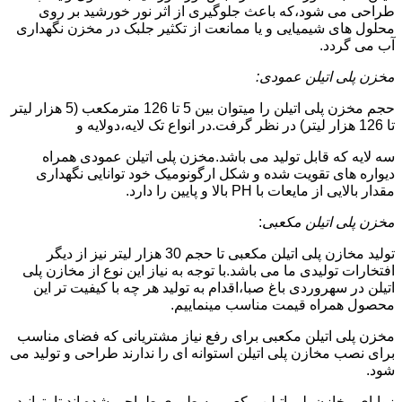
طراحی می شود،که باعث جلوگیری از اثر نور خورشید بر روی
محلول های شیمیایی و یا ممانعت از تکثیر جلبک در مخزن نگهداری
آب می گردد.
مخزن پلی اتیلن عمودی:
حجم مخزن پلی اتیلن را میتوان بین 5 تا 126 مترمکعب (5 هزار لیتر
تا 126 هزار لیتر) در نظر گرفت.در انواع تک لایه،دولایه و
سه لایه که قابل تولید می باشد.مخزن پلی اتیلن عمودی همراه
دیواره های تقویت شده و شکل ارگونومیک خود توانایی نگهداری
مقدار بالایی از مایعات با PH بالا و پایین را دارد.
مخزن پلی اتیلن مکعبی
:
تولید مخازن پلی اتیلن مکعبی تا حجم 30 هزار لیتر نیز از دیگر
افتخارات تولیدی ما می باشد.با توجه به نیاز این نوع از مخازن پلی
اتیلن در سهروردی باغ صبا،اقدام به تولید هر چه با کیفیت تر این
محصول همراه قیمت مناسب مینماییم.
مخزن پلی اتیلن مکعبی برای رفع نیاز مشتریانی که فضای مناسب
برای نصب مخازن پلی اتیلن استوانه ای را ندارند طراحی و تولید می
شود.
زوایای مخازن پلی اتیلن مکعبی به طوری طراحی شده اند تا بتوانید