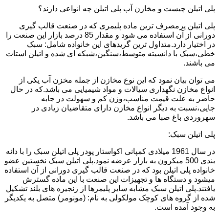
پلی اتیلن چیست و مخازن آب پلی اتیلن چه انواعی دارند؟
پلی اتیلن پرمصرف ترین ماده پلیمری که در صنعت قالب گیری
دورانی از آن استفاده می شود و مقدار 85 درصد بازار این صنعت را
در اختیار دارد.متداول ترین گریدهای این خانواده شامل: سبک
خطی،سبک با دانسیته متوسط،سنگین،شبکه ای شده و اتیلن استات
می باشند.
می توان بیان نمود که این نوع مخازن از جمله مخزن آب یکی از
انواع مخازن نگهداری سیالات و مواد شیمیایی می باشد.که در حال
حاضر به علت قیمت مناسب،وزن کم و سهولت در جابه
جایی،نسبت به دیگر انواع مخازن دارای متقاضیان زیادی در
سهروردی باغ صبا می باشد.
پلی اتیلن سبک:
در سال 1961 میلادی کمپانی اکواستار پودر پلی اتیلن سبک را با دانه
بندی 500 میکرون به بازار عرضه نمود.پلی اتیلن سبک نخستین عضو
خانواده پلی اتیلن بود که در صنعت قالب گیری دورانی از آن استفاده
میشود و دستگاه ها و تجهیزات این صنعت با این ماده گسترش
یافتند.پلی اتیلن سبک مشابه سایر پلیمرها از زنجیره های بلند تشکیل
شده از گروه های کوچک مولکولی به نام: (مونومر) متصل به یکدیگر
به وجود آمده است.