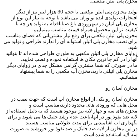
مخزن پلی اتیلن مکعبی:
تولید مخازن پلی اتیلن مکعبی تا حجم 30 هزار لیتر نیز از دیگر
افتخارات تولیدی ایده نوآوران می باشد.با توجه به نیاز این نوع از
مخازن پلی اتیلن در سهروردی باغ صبا،اقدام به تولید هر چه با
کیفیت تر این محصول همراه قیمت مناسب مینماییم.
مخزن پلی اتیلن مکعبی برای رفع نیاز مشتریانی که فضای مناسب
برای نصب مخازن پلی اتیلن استوانه ای را ندارند طراحی و تولید می
شود.
زوایای مخازن پلی اتیلن مکعبی به طوری طراحی شده اند تا بتوانید
آنها را در کم جا ترین مکان ها استفاده نموده و نصب نمایید.
ما در صورتی که شما مشتری گرامی مشکل جدی در زوایای دیگر
مخازن پلی اتیلنی دارید،مخزن آب مکعبی را به شما پیشنهاد
مینمائیم..
مخازن آسان رو:
مخازن آسان رو یکی از انواع مخازن آب است که جهت نصب در
محل هایی که ورودی های محدود دارند،مناسب است و
مخزن های سه و چهار لایه نیز موجود هستند که به دلیل استفاده از
لایه ضد نفوذ نور در آنها،باعث عدم رشد جلبک ها می شوند و برای
نگهداری آب آشامیدنی برای مدت طولانی مناسب هستند.
در این مخازن از لایه ضد جلبک و ضد نفوذ نور خورشید به صورت
سه لایه استفاده شده است.