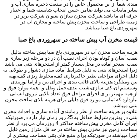
مندی شما از این محصول خاص را در صنعت ذخیره سازی آب و
سایر مایعات می تواند ضامن حسن انتخاب شایسته شما و اعتبار
حرفه ای ما باشد.شرکت مخزن سازان بعنوان شرکت برتر در
زمینه طراحی و ساخت مخزن پیش ساخته و مخازن آب در
سهروردی باغ صبا میباشد.
قیمت مخزن آب پیش ساخته در سهروردی باغ صبا
هزینه ساخت مخزن آب در سهروردی باغ صبا پیش ساخته بدلیل
نصب آسان و کوتاه بودن اجرای نصب آن در دو مرحله زیر سازی و
نصب استخر آماده در محل،بسیار کمتر از استخرهای بتنی می باشد
زیرا استخرهای بتنی به دلیل شرایط آماده سازی دشوار و طولانی به
دلیل اجرای مراحلی نظیر خاکبرداری کف،مخلوط ریزی کف،تهیه
بتن ومیلگرد،هزینه بالای قالب بندی و اجرای بتن و آراما توربندی
وسیستم آن،کف سازی،شیب بندی،حمل ونقل و...همه موارد فوق و
از همه مهمتر برای اجرای مراحل فوق تعداد بالایی نیروی انسانی
نیازدارد که تمامی موارد فوق دلیلی برای هزینه بالای ساخت مخزن
بتنی میباشد.
علاوه بر هزینه ساخت از نظر زمانبندی آماده سازی و احداث مخزن
بتنی در بهترین شرایط حداقل به 25 روز زمان نیاز دارد درصورتیکه
اجرای کامل مخزن پیش ساخته حداکثر 4 روززمان می برد.از نظر
مساحت زمین نیز مخزن پیش ساخته در حداقل متراژ زمین قابل
اجرا میباشند در صورتیکه برای منبع های بتنی مساحت بیشتری از