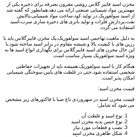
مخزن اسید فایبر گلاس روشی مقرون بصرفه برای ذخیره یکی از
مهمترین مواد شیمیایی صنعتی ارائه می دهد.همانطور که گفته شد
از اسید سولفوریک در تولید کود،ساخت مواد شیمیایی،پالایش
نفت،پردازش فلزات و تولید باتری های ذخیره سازی سرب،اسید
استفاده می گردد.
به دلیل ماهیت تهاجمی اسید سولفوریک،یک مخزن فایبرگلاس باید با
رزین های با کیفیت بالا و شیشه مقاوم در برابر اسید ساخته شود.با
این حال مخزن های اسید فایبرگلاس برای نگهداری انواع اسید ها به
ویژه اسید سولفوریک بسیار مناسب است.
هنگام کار با اسید سولفوریک،همیشه باید از تجهیزات حفاظتی
شخصی استفاده شود.حتی در غلظت های پایین،سوختگی شیمیایی
امکان پذیر است.
قیمت مخزن اسید:
قیمت مخزن اسید در سهروردی باغ صبا با فاکتورهای زیر مشخص
می شود که شامل:
نوع اسید و غلظت آن
نوع جنس بدنه مخزن اسید
نصب و قطعات مورد نیاز
شکل ظاهری مخزن اسید