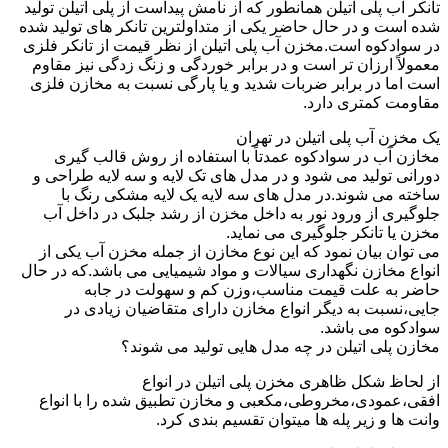
تانکر آب پلی اتیلن همانطور که از نامش پیداست از پلی اتیلن تولید
شده است و در حال حاضر یکی از متداولترین تانکر های تولید شده
در سوادکوه است.مخزن آب پلی اتیلن از نظر قیمت از تانکر فلزی
معمولاً ارزان تر است و در برابر خوردگی و زنگ زدگی نیز مقاوم
است اما در برابر ضربات شدید و یا پارگی نسبت به مخازن فلزی
مقاومت کمتری دارد.
یک مخزن آب پلی اتیلن در تهران
مخازن آب در سوادکوه عمدتاً با استفاده از روش قالب گیری
دورانی تولید می شود و در مدل های تک لایه و سه لایه طراحی و
ساخته می شوند.در مدل های سه لایه یک لایه مشکی رنگ با
جلوگیری از ورود نور به داخل مخزن از رشد جلبک در داخل آب
مخزن یا تانکر جلوگیری می نماید.
می توان بیان نمود که این نوع مخازن از جمله مخزن آب یکی از
انواع مخازن نگهداری سیالات و مواد شیمیایی می باشد.که در حال
حاضر به علت قیمت مناسب،وزن کم و سهولت در جابه
جایی،نسبت به دیگر انواع مخازن دارای متقاضیان زیادی در
سوادکوه می باشد.
مخازن پلی اتیلن در چه مدل هایی تولید می شوند؟
از لحاظ شکل ظاهری مخزن پلی اتیلن در انواع
افقی،عمودی،مخروطی،مکعبی و مخازن تطبیق شده را با انواع
وانت ها و زیر پله ها میتوان تقسیم بندی کرد.