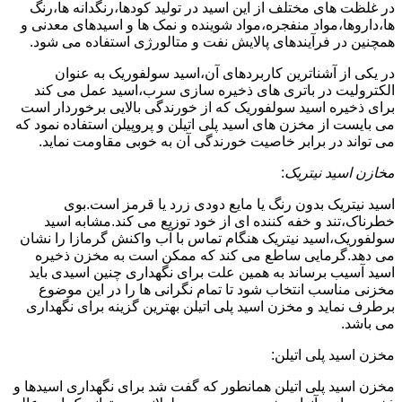
در غلظت های مختلف از این اسید در تولید کودها،رنگدانه ها،رنگ
ها،داروها،مواد منفجره،مواد شوینده و نمک ها و اسیدهای معدنی و
همچنین در فرآیندهای پالایش نفت و متالورژی استفاده می شود.
در یکی از آشناترین کاربردهای آن،اسید سولفوریک به عنوان
الکترولیت در باتری های ذخیره سازی سرب،اسید عمل می کند
برای ذخیره اسید سولفوریک که از خورندگی بالایی برخوردار است
می بایست از مخزن های اسید پلی اتیلن و پروپیلن استفاده نمود که
می تواند در برابر خاصیت خورندگی آن به خوبی مقاومت نماید.
مخازن اسید نیتریک
:
اسید نیتریک بدون رنگ یا مایع دودی زرد یا قرمز است.بوی
خطرناک،تند و خفه کننده ای از خود توزیع می کند.مشابه اسید
سولفوریک،اسید نیتریک هنگام تماس با آب واکنش گرمازا را نشان
می دهد.گرمایی ساطع می کند که ممکن است به مخزن ذخیره
اسید آسیب برساند به همین علت برای نگهداری چنین اسیدی باید
مخزنی مناسب انتخاب شود تا تمام نگرانی ها را در این موضوع
برطرف نماید و مخزن اسید پلی اتیلن بهترین گزینه برای نگهداری
می باشد.
مخزن اسید پلی اتیلن:
مخزن اسید پلی اتیلن همانطور که گفت شد برای نگهداری اسیدها و