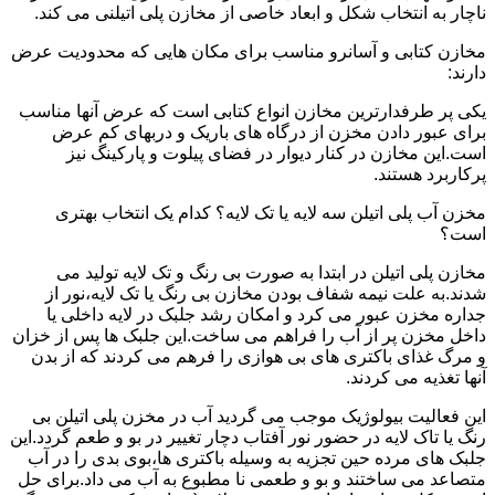
ناچار به انتخاب شکل و ابعاد خاصی از مخازن پلی اتیلنی می کند.
مخازن کتابی و آسانرو مناسب برای مکان هایی که محدودیت عرض
دارند:
یکی پر طرفدارترین مخازن انواع کتابی است که عرض آنها مناسب
برای عبور دادن مخزن از درگاه های باریک و دربهای کم عرض
است.این مخازن در کنار دیوار در فضای پیلوت و پارکینگ نیز
پرکاربرد هستند.
مخزن آب پلی اتیلن سه لایه یا تک لایه؟ کدام یک انتخاب بهتری
است؟
مخازن پلی اتیلن در ابتدا به صورت بی رنگ و تک لایه تولید می
شدند.به علت نیمه شفاف بودن مخازن بی رنگ یا تک لایه،نور از
جداره مخزن عبور می کرد و امکان رشد جلبک در لایه داخلی یا
داخل مخزن پر از آب را فراهم می ساخت.این جلبک ها پس از خزان
و مرگ غذای باکتری های بی هوازی را فرهم می کردند که از بدن
آنها تغذیه می کردند.
این فعالیت بیولوژیک موجب می گردید آب در مخزن پلی اتیلن بی
رنگ یا تاک لایه در حضور نور آفتاب دچار تغییر در بو و طعم گردد.این
جلبک های مرده حین تجزیه به وسیله باکتری ها،بوی بدی را در آب
متصاعد می ساختند و بو و طعمی نا مطبوع به آب می داد.برای حل