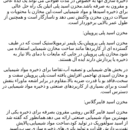
ذخیره سازی آنها به خصوص در مدت طولانی می تواند یک ایده عالی
و مقرون به صرفه باشد.مخزن اسید پلی اتیلن یک راه حل عالی
برای ذخیره اسیدها و مواد شیمیایی است.این مخازن با محتویات و
سیالات درون مخزن واکنش نمی دهد و ناسازگار است و همچنین از
طول عمر بالایی برخوردار است.
مخزن اسید پلی پروپیلن:
مخزن اسید پلی پروپیلن،یک پلیمر ترموپلاستیک است که در طیف
گسترده ای از کاربردها مانند ساخت مخازن شیمیایی استفاده می
شود.مخازن پلی پروپیلن در جایی که مایعات با دمای بالا نیاز به
ذخیره یا پردازش دارند ایده آل هستند.
در بخش های شیمیایی و تصفیه آب،تقاضا برای ذخیره مواد شیمیایی
و مخازن اسیدی تهاجمی افزایش یافته است.پلی پروپیلن سفت و
سخت،فاقد بو با قدرت ضربه بالا،مقاوم در برابر اشعه ماوراء بنفش
است و برای بسیاری از کاربردهای صنعتی و ذخیره مواد شیمیایی در
دسترس است.
مخزن اسید فایبرگلاس:
مخزن اسید فایبر گلاس روشی مقرون بصرفه برای ذخیره یکی از
مهمترین مواد شیمیایی صنعتی ارائه می دهد.همانطور که گفته شد
از اسید سولفوریک در تولید کود،ساخت مواد شیمیایی،پالایش
نفت،پردازش فلزات و تولید باتری های ذخیره سازی سرب،اسید