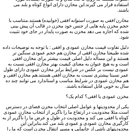
استفاده قرار می گیرند.این مخازن دارای انواع کوتاه و بلند می
باشند.
مخازن افقی به صورت استوانه افقی
(خوابیده) هستند.متناسب با
حجم مخزن پایه هایی از جنس خود مخزن در قالب آن پیش بینی
شده که اجازه می دهد مخزن به صورت پایدار در جای خود تثبیت
شود.
دلیل تفاوت قیمت مخازن عمودی و افقی : با توجه به توضیحات داده
شده طبیعتا مخازن افقی از مخازن هم حجم عمودی سنگین تر
هستند و این مساله دلیل اصلی قیمت بیشتر برای مخازن افقی
است و به هیچ عنوان به معنای کیفیت بهتر مخازن افقی نسبت به
عمودی نیست بر عکس در شرایط برابر مخازن عمودی دارای طول
عمر نسبتا بیشتری نسبت به مخازن افقی هستند.هم مخازن افقی و
هم مخازن عمودی در شرایط مناسب و استاندارد می توانند چند ده
سال به خوبی قابل استفاده باشند.
مخزن عمودی یا افقی؟ کدام یک؟
یکی از محدودیتها و عوامل اصلی انتخاب مخزن فضای در دسترس
است.مثلا محدودیت در ارتفاع ما را ناگزیر از انتخاب مخازن عمودی
کوتاه یا افقی می کند و محدودیت در طول و عرض ما را ناگزیر از به
کارگیری مخازن عمودی و عمودی بلند می کند.بنابراین این
محدودیتهای ناشی از جانمایی و مسیر انتقال مخزن است که ما را