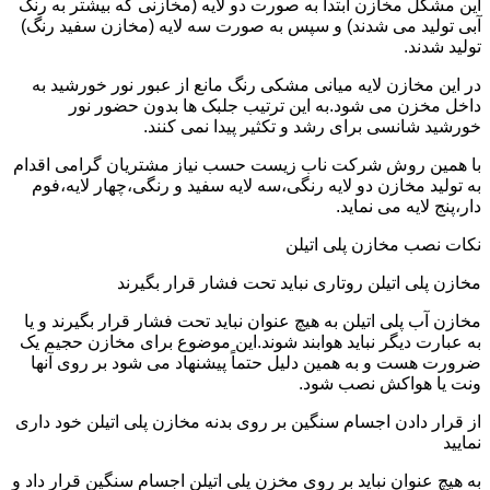
این مشکل مخازن ابتدا به صورت دو لایه (مخازنی که بیشتر به رنگ
آبی تولید می شدند) و سپس به صورت سه لایه (مخازن سفید رنگ)
تولید شدند.
در این مخازن لایه میانی مشکی رنگ مانع از عبور نور خورشید به
داخل مخزن می شود.به این ترتیب جلبک ها بدون حضور نور
خورشید شانسی برای رشد و تکثیر پیدا نمی کنند.
با همین روش شرکت ناب زیست حسب نیاز مشتریان گرامی اقدام
به تولید مخازن دو لایه رنگی،سه لایه سفید و رنگی،چهار لایه،فوم
دار،پنج لایه می نماید.
نکات نصب مخازن پلی اتیلن
مخازن پلی اتیلن روتاری نباید تحت فشار قرار بگیرند
مخازن آب پلی اتیلن به هیچ عنوان نباید تحت فشار قرار بگیرند و یا
به عبارت دیگر نباید هوابند شوند.این موضوع برای مخازن حجیم یک
ضرورت هست و به همین دلیل حتماً پیشنهاد می شود بر روی آنها
ونت یا هواکش نصب شود.
از قرار دادن اجسام سنگین بر روی بدنه مخازن پلی اتیلن خود داری
نمایید
به هیچ عنوان نباید بر روی مخزن پلی اتیلن اجسام سنگین قرار داد و