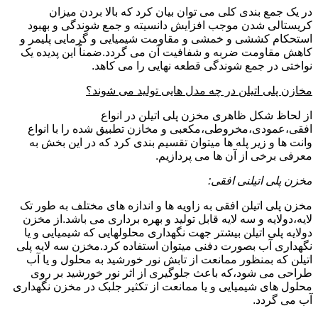
در یک جمع بندی کلی می توان بیان کرد که بالا بردن میزان
کریستالی شدن موجب افزایش دانسیته و جمع شوندگی و بهبود
استحکام کششی و خمشی و مقاومت شیمیایی و گرمایی پلیمر و
کاهش مقاومت ضربه و شفافیت آن می گردد.ضمناً این پدیده یک
نواختی در جمع شوندگی قطعه نهایی را می کاهد.
مخازن پلی اتیلن در چه مدل هایی تولید می شوند؟
از لحاظ شکل ظاهری مخزن پلی اتیلن در انواع
افقی،عمودی،مخروطی،مکعبی و مخازن تطبیق شده را با انواع
وانت ها و زیر پله ها میتوان تقسیم بندی کرد که در این بخش به
معرفی برخی از آن ها می پردازیم.
مخزن پلی اتیلنی افقی:
مخزن پلی اتیلن افقی به زاویه ها و اندازه های مختلف به طور تک
لایه،دولایه و سه لایه قابل تولید و بهره برداری می باشد.از مخزن
دولایه پلی اتیلن بیشتر جهت نگهداری محلولهایی که شیمیایی و یا
نگهداری آب بصورت دفنی میتوان استفاده کرد.مخزن سه لایه پلی
اتیلن که بمنظور ممانعت از تابش نور خورشید به محلول و یا آب
طراحی می شود،که باعث جلوگیری از اثر نور خورشید بر روی
محلول های شیمیایی و یا ممانعت از تکثیر جلبک در مخزن نگهداری
آب می گردد.