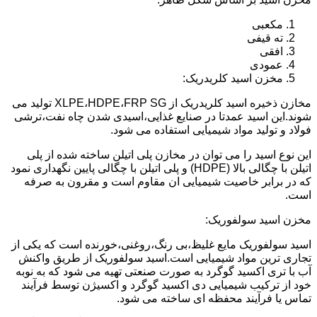
مکعبی
ته قیفی
افقی
عمودی
مخزن اسید کلریدریک:
مخازن ذخیره اسید کلریدریک از XLPE،HDPE،FRP SG تولید می
شوند.این اسید عمدتا در صنایع غذایی،اسیدی شدن چاه نفت،ترشی
فولاد و تولید مواد شیمیایی استفاده می شود.
این نوع اسید را می توان در مخازن پلی اتیلن ساخته شده از پلی
اتیلن با چگالی بالا (HDPE) و پلی اتیلن با چگالی پایین نگهداری نمود
که در برابر خاصیت شیمیایی ان مقاوم است و مقرون به صرفه
است.
مخزن اسید سولفوریک:
اسید سولفوریک مایع غلیظ،بی رنگ،روغنی،خورنده است که یکی از
تجاری ترین مواد شیمیایی است.اسید سولفوریک از طریق واکنش
آب با تری اکسید گوگرد به صورت صنعتی تهیه می شود که به نوبه
خود از ترکیب شیمیایی دی اکسید گوگرد و اکسیژن توسط فرآیند
تماس یا فرآیند محفظه ای ساخته می شود.