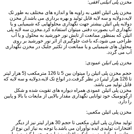
مخزن پلی اتیلنی افقی
:
مخزن پلی اتیلن افقی به زاویه ها و اندازه های مختلف به طور تک
لایه،دولایه و سه لایه قابل تولید و بهره برداری می باشد.از مخزن
دولایه پلی اتیلن بیشتر جهت نگهداری محلولهایی که شیمیایی و یا
نگهداری آب بصورت دفنی میتوان استفاده کرد.مخزن سه لایه پلی
اتیلن که بمنظور ممانعت از تابش نور خورشید به محلول و یا آب
طراحی می شود،که باعث جلوگیری از اثر نور خورشید بر روی
محلول های شیمیایی و یا ممانعت از تکثیر جلبک در مخزن نگهداری
آب می گردد.
مخزن پلی اتیلن عمودی
:
حجم مخزن پلی اتیلن را میتوان بین 5 تا 126 مترمکعب (5 هزار لیتر
تا 126 هزار لیتر) در نظر گرفت.در انواع تک لایه،دولایه و سه لایه که
قابل تولید می باشد.
مخزن پلی اتیلن عمودی همراه دیواره های تقویت شده و شکل
ارگونومیک خود توانایی نگهداری مقدار بالایی از مایعات با بالا و پایین
را دارد.
مخزن پلی اتیلن مکعبی:
تولید مخازن پلی اتیلن مکعبی تا حجم 30 هزار لیتر نیز از دیگر
افتخارات تولیدی ایده نوآوران می باشد.با توجه به نیاز این نوع از
مخازن پلی اتیلن در سوادکوه،اقدام به تولید هر چه با کیفیت تر این