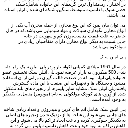
در اختیار دارد.متداول ترین گریدهای این خانواده شامل: سبک
خطی،سبک با دانسیته متوسط،سنگین،شبکه ای شده و اتیلن استات
می باشند.
می توان بیان نمود که این نوع مخازن از جمله مخزن آب یکی از
انواع مخازن نگهداری سیالات و مواد شیمیایی می باشد.که در حال
حاضر به علت قیمت مناسب،وزن کم و سهولت در جابه
جایی،نسبت به دیگر انواع مخازن دارای متقاضیان زیادی در
سوادکوه می باشد.
پلی اتیلن سبک:
در سال 1961 میلادی کمپانی اکواستار پودر پلی اتیلن سبک را با دانه
بندی 500 میکرون به بازار عرضه نمود.پلی اتیلن سبک نخستین عضو
خانواده پلی اتیلن بود که در صنعت قالب گیری دورانی از آن استفاده
میشود و دستگاه ها و تجهیزات این صنعت با این ماده گسترش
یافتند.پلی اتیلن سبک مشابه سایر پلیمرها از زنجیره های بلند تشکیل
شده از گروه های کوچک مولکولی به نام: (مونومر) متصل به یکدیگر
به وجود آمده است.
پلی اتیلن سبک شامل اتم های کربن و هیدروژن و تعداد زیادی شاخه
های جانبی می شود.این شاخه ها از نزدیک شدن زنجیره های اصلی
به یکدیگر جلوگیری کرده و باعث ایجاد تراکم بالا می شوند و این
کاهش تراکم به نوبه خود باعث کاهش دانسیته پلیمر می گردد.به