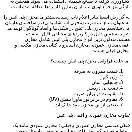
کشاورزی گرفته تا صنایع شیمیایی استفاده می شوند.همچنین به
تازگی نیز جمع آوری آب باران به این کاربردها اضافه شده است.
به گزارش ایسنا،بنابر اعلام ناب زیست،بیشتر ما،مخزن پلی اتیلن را
به عنوان منبع آب شرب (مخزن آب آشامیدنی) در ساختمان هایمان
می شناسیم.مخازن پلی اتیلن در شکل ها و ابعاد گوناگون تولید می
شوند به همین دلیل در کاربردهای مختلفی قابل استفاده
هستند.متداول ترین انواع مخازن پلی اتیلن شامل مخازن
افقی،مخازن عمودی،مخازن آسانرو یا کتابی،مخازن مکعبی و
مخازن قیفی هستند.
اما علت فراوانی مخزن پلی اتیلن چیست؟
قیمت مقرون به صرفه
وزن کم
جابجایی آسان
نصب بی دردسر
مقاومت در برابر ضربه
مقاوم در برابر نور ماورا بنفش (UV)
بعضی ازا ین مخازن،ضد جلبک اند.
تفاوت مخازن عمودی و افقی پلی اتیلن
شکل هندسی مخازن عمودی و افقی
: مخازن عمودی مانند یک
استوانه هستند که روی قاعده شان و به صورت ایستاده مورد