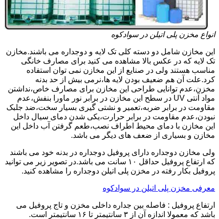
انواع مخزن پلی اتیلن در سوادکوه
این مخازن شامل دو دسته کلی تک لایه و دوجداره می باشند.مخازن
تک لایه که در عکس بالا مشاهده می کنید برای مصارف خانگی
مناسب هستند ولی در صنایع از این مخازن نمی توان استفاده
کرد.علت آن هم ضعیف بودن لایه ها،نرمی بیش از حد بدنه
مخزن،عدم توانایی طراحی این مخازن برای مصارف خاص،نداشتن
مواد آنتی UV در سطح این مخازن در برابر نور ماورا بنفش،عدم
مقاومت در برابر ضربه،تعمیر و نشتی گیری بسیار سخت،ضد جلبک
نبودن،عدم مقاومت در برابر حرارت،یکی شدن دمای سیال داخل
این مخازن با دمای محیط اطراف نصب،طعم گرفتن آب داخل این
مخازن و بسیاری از ضعف های دیگر می باشد.
ولی مخازن دوجداره دارای پروفیل دوجداره در بدنه خود می باشند
که ارتفاع پروفیل حداقل ۱۰ سانت می باشد.در تصویر زیر می توانید
پروفیل بکار رفته در مخزن پلی اتیلن دوجداره را مشاهده کنید.
معرفی مخزن پلی اتیلن در سوادکوه
ارتفاع پروفیل : فاصله بین جداره داخلی مخزن و تاج پروفیل می
باشد که معمولا اندازه آن از ۳ سانتیمتر تا ۱۶ سانتیمتر است.