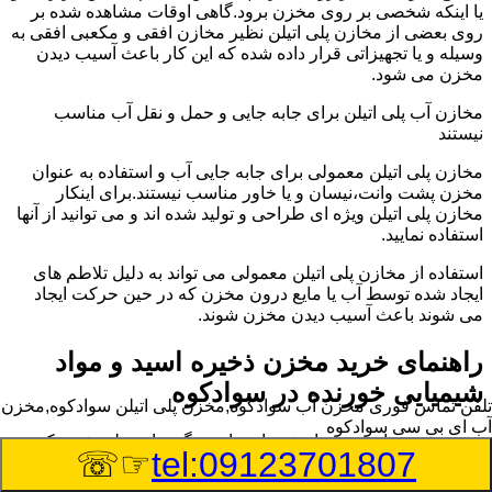
یا اینکه شخصی بر روی مخزن برود.گاهی اوقات مشاهده شده بر
روی بعضی از مخازن پلی اتیلن نظیر مخازن افقی و مکعبی افقی به
وسیله و یا تجهیزاتی قرار داده شده که این کار باعث آسیب دیدن
مخزن می شود.
مخازن آب پلی اتیلن برای جابه جایی و حمل و نقل آب مناسب
نیستند
مخازن پلی اتیلن معمولی برای جابه جایی آب و استفاده به عنوان
مخزن پشت وانت،نیسان و یا خاور مناسب نیستند.برای اینکار
مخازن پلی اتیلن ویژه ای طراحی و تولید شده اند و می توانید از آنها
استفاده نمایید.
استفاده از مخازن پلی اتیلن معمولی می تواند به دلیل تلاطم های
ایجاد شده توسط آب یا مایع درون مخزن که در حین حرکت ایجاد
می شوند باعث آسیب دیدن مخزن شوند.
راهنمای خرید مخزن ذخیره اسید و مواد
شیمیایی خورنده در سوادکوه
تلفن تماس فوری
مخزن آب سوادکوه,مخزن پلی اتیلن سوادکوه,مخزن
آب ای بی سی سوادکوه
مخزن ذخیره اسید و مواد شیمیایی باید به گونه ای تولید شوند که
☞☏
tel:09123701807
بتوانند در برابر چگالی نسبتا بالا و خورندگی انواع اسیدها مقاومت
کافی داشته باشند.به همین دلیل نمی توان در هر مخزنی اسید و مواد