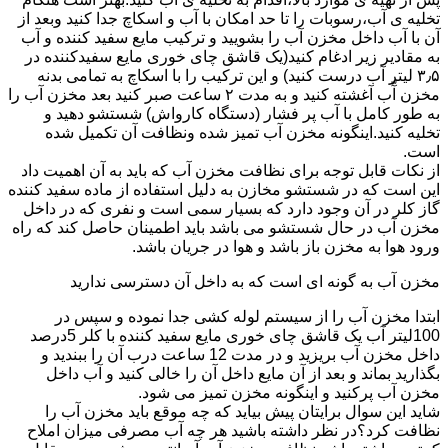
تخلیه ی آب،رسوبات را تا حد امکان با آب و اسکاچ جدا کنید وبعد از
آن با آب داخل مخزن آب را بشویید و ترکیب مایع سفید کننده و آب
به مقادیر زیر ادغام کنید(یک قاشق چای خوری مایع سفیدکننده در
۳٫۵ لیتر آب درست کنید) و این ترکیب را با اسکاچ به تمامی بدنه
مخزن آّب آغشته کنید و به مدت ۲ ساعت صبر کنید بعد مخزن آب را
به طور کامل با آب پر فشار (دستگاه کارواش) شستشو دهید و
تخلیه کنید.اینگونه مخزن آب تمیز شده ونظافت آن تکمیل شده
است.
از نکات قابل توجه برای نظافت مخزن آب که باید به آن اهمیت داد
این است که در شستشو مخازن به دلیل استفاده از ماده سفید کننده
گاز کلر در آن وجود دارد که بسیار سمی است و نفری که در داخل
مخزن آب در حال شستشو می باشد باید اطمینان حاصل کند که راه
ورود هوا به مخزن باز باشد و هوا در جریان باشد.
مخزن آب به گونه ای است که به داخل آن دسترسی ندارید
ابتدا مخزن آب را از سیستم لوله کشی جدا نموده و سپس در
100لیتر آب یک قاشق چای خوری مایع سفید کننده با کلر 5درصد
داخل مخزن آب بریزید و در مدت 12 ساعت درب آن را ببندید و
بگذارید بماند و بعد از آن مایع داخل آن را خالی کنید و آب داخل
مخزن آب پرکنید و اینگونه مخزن تمیز می شود.
شاید این سوال برایتان پیش بیاید که چه موقع باید مخزن آب را
نظافت کرد؟در نظر داشته باشید هر چه آب مصرفی میزان املاح