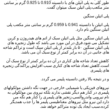
طور کلی به پلی اتیلن های با دانسیته 0.910 تا 0.925 گرم بر سانتی
متر مکعب،پلی اتیلن سبک میتوان گفت.
پلی اتیلن سنگین
پلی اتیلن با دانسیته 0.941 تا 0.959 گرم بر سانتی متر مکعب پلی
اتیلن سنگین نام دارد.
پلی اتیلن سنگین مثل پلی اتیلن سبک از اتم های هیدروژن و کربن
تشکیل می شود.فرق در این مورد می باشد که طول زنجیره های
پلی اتیلن سنگین ۵۰ بار بلندتر از پلی اتیلن سبک است و تراکم شاخه
های جانبی در آن ده برابر کمتر از نوع.سبک آن می باشد.
کاهش تعداد شاخه های کناری در آن ده برابر کمتر از نوع سبک آن
است.کاهش تعداد شاخه های کناری سبب افزایش پراکندگی زنجیره
های پلیمری
و در نتیجه بالا رفتن دانسیته پلیمر می گردد.
نیروهای فیزیکی یا شیمیایی خارجی در جهت نگه داشتن مولکولهای
پلیمری در کنار هم دیگر نقشی ندارند بلکه نیروی بین مولکولی به
نام نیرویی واندروالسی،زنجیر های پلیمری را کنار هم نگه می
دارد.این نیرو مثل نیروهای مغناطیسی پلیمر ها را جذب همدیگر
کرده،سبب ایجاد یک توده متراکم خواهد شد.