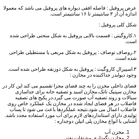
عرض پروفیل : فاصله افقی دیواره های پروفیل می باشد که معمولا
اندازه آن از ۳ سانتیمتر تا ۱۶ سانتیمتر است.
شکل کلی پروفیل :
۱.کاروگیتی : قسمت بالایی پروفیل به شکل منحنی طراحی شده
است.
۲.روصاف توصاف : پروفیل به شکل مربعی یا مستطیلی طراحی
شده است.
۳.اسپیرال کاروگیت : پروفیل به شکل ذوزنقه طراحی شده است.
وجود دیوایدر جداکننده در مخازن :
فضای داخلی مخزن را به چند فضای مجزا تقسیم می کند این کار در
مخازن سپتیک تانک،مخازن اسید و تصفیه خانه برای جداسازی
سیالات و روند تصفیه آب صورت می گیرد.در پکیج های تصفیه
فاضلاب در هر فضای ایجاد شده در مخازن یک عملکرد خاص روی
فاضلاب اعمال می شود.نتیجه عملکردها باعث می شود تا پساب
تولیدی دارای استانداردهای لازم برای آب مورد استفاده مجدد باشد.
آشنایی با انواع مخازن پلی اتیلن دوجداره :
مخزن آب
مخازن نگهداری مشتقات نفتی