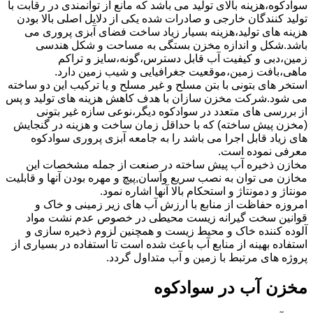
سوادکوه،هزینه بالای تولید می باشد که مانع از توانمندی در رقابت با
تولید کنندگان خارجی و صادرات شده یکی از دلایل اصلی بالا بودن
هزینه های تولید،هزینه بسیار زیاد ساخت فضای آبزی پروری می
باشد.شکل و اندازه مخزن بستگی به مساحت و شکل هندسی
زمین،دبی و کیفیت آب قابل دسترس،گونه،سایز و تراکم
ماهی،بافت زمین،موقعیت جغرافیایی و شیب زمین دارد.
استخر های بتونی با بتن مسلح و غیر مسلح و یا ترکیب این دو ساخته
می شود.شرکت مخزن سازان با هدف کاهش هزینه های تولید و پس
از بررسی های متعدد در سوادکوه دیگر،نوعی سازه غیر بتونی
(مخزن پیش ساخته) که با حداقل زمان ساخت و هزینه در گنجایش
های زیاد قابل اجرا می باشد را به جامعه آبزی پروری سوادکوه
معرفی نموده است.
مخازن ذخیره آب پیش ساخته در صنعت از جمله مشخصات این
مخازن می توان به نصب سریع وآسان,پیچ و مهره بودن آنها و قابلیت
مونتاژ و دمونتاژ و استحکام بالا آنها اشاره نمود.
امروزه حفاظت از منابع با ارزش آب های زیر زمینی و خاک و
قوانین سخت گیرانه زیست محیطی در خصوص عدم نشت مواد
آلوده کننده خاک و محیط زیست و همچنین لزوم ذخیره سازی و
استفاده بهینه از منابع آب باعث شده است تا استفاده در بسیاری از
پروژه های مرتبط با زمین و آب متداول گردد.
مخزن آب در سوادکوه