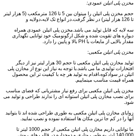
مخزن پلی اتیلن عمودی:
حجم مخزن پلی اتیلن را میتوان بین 5 تا 126 مترمکعب (5 هزار لیتر
تا 126 هزار لیتر) در نظر گرفت.در انواع تک لایه،دولایه و
سه لایه که قابل تولید می باشد.مخزن پلی اتیلن عمودی همراه
دیواره های تقویت شده و شکل ارگونومیک خود توانایی نگهداری
مقدار بالایی از مایعات با PH بالا و پایین را دارد.
مخزن پلی اتیلن مکعبی
:
تولید مخازن پلی اتیلن مکعبی تا حجم 30 هزار لیتر نیز از دیگر
افتخارات تولیدی ما می باشد.با توجه به نیاز این نوع از مخازن پلی
اتیلن در سوادکوه،اقدام به تولید هر چه با کیفیت تر این محصول
همراه قیمت مناسب مینماییم.
مخزن پلی اتیلن مکعبی برای رفع نیاز مشتریانی که فضای مناسب
برای نصب مخازن پلی اتیلن استوانه ای را ندارند طراحی و تولید می
شود.
زوایای مخازن پلی اتیلن مکعبی به طوری طراحی شده اند تا بتوانید
آنها را در کم جا ترین مکان ها استفاده نموده و نصب نمایید.
ما توانایی داریم مخازن پلی اتیلن مکعبی از حجم 1000 لیتر تا
140.000 لیتر به طور روتاری و دوجداره در قالب های روش