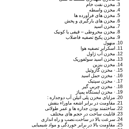
مخزن نفت خام
مخزن واسطه
مخزن های فرآورده ها
مخزن های بارگیری و پخش
مخزن اسید
مخزن مخروطی – قیفی یا کونیک
مخزن پکیج تصفیه فاضلاب
منهول
اسکرابر تصفیه هوا
مخزن آب ژاول
مخزن اسید سولفوریک
مخزن بنزین
· مخزن گازوئیل
· مخزن حمل اسید
· مخزن سپتیک
· مخزن چربی گیر
· مخزن ایستگاه پمپاژ
مزایای مخزن پلی اتیلن آب دوجداره :
مقاومت در برابر اشعه ماوراء بنفش
ساختمند بودن جداره ها و عمر طولانی
قابلیت ساخت در حجم های مختلف
سرعت بالا در ساخت،نصب و راه اندازی
مقاومت بالا در برابر خوردگی و مواد شیمیایی