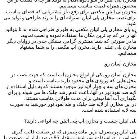
محصول همراه قیمت مناسب مینماییم.
مخزن پلی اتیلن مکعبی برای رفع نیاز مشتریانی که فضای مناسب
برای نصب مخازن پلی اتیلن استوانه ای را ندارند طراحی و تولید می
شود.
زوایای مخازن پلی اتیلن مکعبی به طوری طراحی شده اند تا بتوانید
آنها را در کم جا ترین مکان ها استفاده نموده و نصب نمایید.
ما در صورتی که شما مشتری گرامی مشکل جدی در زوایای دیگر
مخازن پلی اتیلنی دارید،مخزن آب مکعبی را به شما پیشنهاد
مینمائیم..
مخازن آسان رو:
مخازن آسان رو یکی از انواع مخازن آب است که جهت نصب در
محل هایی که ورودی های محدود دارند،مناسب است و
مخزن های سه و چهار لایه نیز موجود هستند که به دلیل استفاده از
لایه ضد نفوذ نور در آنها،باعث عدم رشد جلبک ها می شوند و برای
نگهداری آب آشامیدنی برای مدت طولانی مناسب هستند.
در این مخازن از لایه ضد جلبک و ضد نفوذ نور خورشید به صورت
سه لایه استفاده شده است.
پلی اتیلن چیست و مخازن آب پلی اتیلن چه انواعی دارند؟
پلی اتیلن پرمصرف ترین ماده پلیمری که در صنعت قالب گیری
دورانی از آن استفاده می شود و مقدار 85 درصد بازار این صنعت را