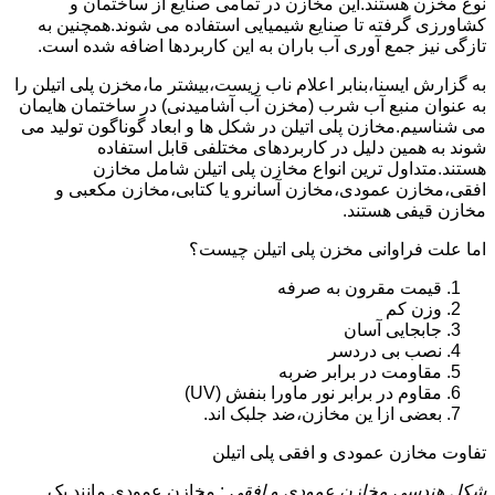
نوع مخزن هستند.این مخازن در تمامی صنایع از ساختمان و
کشاورزی گرفته تا صنایع شیمیایی استفاده می شوند.همچنین به
تازگی نیز جمع آوری آب باران به این کاربردها اضافه شده است.
به گزارش ایسنا،بنابر اعلام ناب زیست،بیشتر ما،مخزن پلی اتیلن را
به عنوان منبع آب شرب (مخزن آب آشامیدنی) در ساختمان هایمان
می شناسیم.مخازن پلی اتیلن در شکل ها و ابعاد گوناگون تولید می
شوند به همین دلیل در کاربردهای مختلفی قابل استفاده
هستند.متداول ترین انواع مخازن پلی اتیلن شامل مخازن
افقی،مخازن عمودی،مخازن آسانرو یا کتابی،مخازن مکعبی و
مخازن قیفی هستند.
اما علت فراوانی مخزن پلی اتیلن چیست؟
قیمت مقرون به صرفه
وزن کم
جابجایی آسان
نصب بی دردسر
مقاومت در برابر ضربه
مقاوم در برابر نور ماورا بنفش (UV)
بعضی ازا ین مخازن،ضد جلبک اند.
تفاوت مخازن عمودی و افقی پلی اتیلن
شکل هندسی مخازن عمودی و افقی
: مخازن عمودی مانند یک