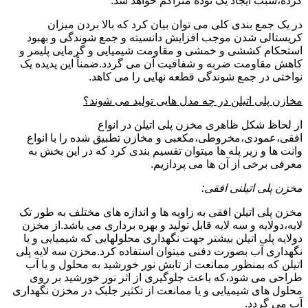
کرده،سبب ایجاد یک توده متراکم خواهد شد.
در یک جمع بندی کلی می توان بیان کرد که بالا بردن میزان
کریستالی شدن موجب افزایش دانسیته و جمع شوندگی و بهبود
استحکام کششی و خمشی و مقاومت شیمیایی و گرمایی پلیمر و
کاهش مقاومت ضربه و شفافیت آن می گردد.ضمناً این پدیده یک
نواختی در جمع شوندگی قطعه نهایی را می کاهد.
مخازن پلی اتیلن در چه مدل هایی تولید می شوند؟
از لحاظ شکل ظاهری مخزن پلی اتیلن در انواع
افقی،عمودی،مخروطی،مکعبی و مخازن تطبیق شده را با انواع
وانت ها و زیر پله ها میتوان تقسیم بندی کرد که در این بخش به
معرفی برخی از آن ها می پردازیم.
مخزن پلی اتیلنی افقی:
مخزن پلی اتیلن افقی به زاویه ها و اندازه های مختلف به طور تک
لایه،دولایه و سه لایه قابل تولید و بهره برداری می باشد.از مخزن
دولایه پلی اتیلن بیشتر جهت نگهداری محلولهایی که شیمیایی و یا
نگهداری آب بصورت دفنی میتوان استفاده کرد.مخزن سه لایه پلی
اتیلن که بمنظور ممانعت از تابش نور خورشید به محلول و یا آب
طراحی می شود،که باعث جلوگیری از اثر نور خورشید بر روی
محلول های شیمیایی و یا ممانعت از تکثیر جلبک در مخزن نگهداری
آب می گردد.