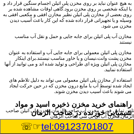
به هیچ عنوان نباید بر روی مخزن پلی اتیلن اجسام سنگین قرار داد و
یا اینکه شخصی بر روی مخزن برود.گاهی اوقات مشاهده شده بر
روی بعضی از مخازن پلی اتیلن نظیر مخازن افقی و مکعبی افقی به
وسیله و یا تجهیزاتی قرار داده شده که این کار باعث آسیب دیدن
مخزن می شود.
مخازن آب پلی اتیلن برای جابه جایی و حمل و نقل آب مناسب
نیستند
مخازن پلی اتیلن معمولی برای جابه جایی آب و استفاده به عنوان
مخزن پشت وانت،نیسان و یا خاور مناسب نیستند.برای اینکار
مخازن پلی اتیلن ویژه ای طراحی و تولید شده اند و می توانید از آنها
استفاده نمایید.
استفاده از مخازن پلی اتیلن معمولی می تواند به دلیل تلاطم های
ایجاد شده توسط آب یا مایع درون مخزن که در حین حرکت ایجاد
می شوند باعث آسیب دیدن مخزن شوند.
راهنمای خرید مخزن ذخیره اسید و مواد
تلفن تماس فوری
مخزن آب صاحب الزمان,مخزن پلی اتیلن صاحب
شیمیایی خورنده در صاحب الزمان
الزمان,مخزن آب ای بی سی صاحب الزمان
☞☏
tel:09123701807
مخزن ذخیره اسید و مواد شیمیایی باید به گونه ای تولید شوند که
بتوانند در برابر چگالی نسبتا بالا و خورندگی انواع اسیدها مقاومت