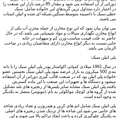
دورانی از آن استفاده می شود و مقدار 85 درصد بازار این صنعت را
در اختیار دارد.متداول ترین گریدهای این خانواده شامل: سبک
خطی،سبک با دانسیته متوسط،سنگین،شبکه ای شده و اتیلن استات
می باشند.
می توان بیان نمود که این نوع مخازن از جمله مخزن آب یکی از
انواع مخازن نگهداری سیالات و مواد شیمیایی می باشد.که در حال
حاضر به علت قیمت مناسب،وزن کم و سهولت در جابه
جایی،نسبت به دیگر انواع مخازن دارای متقاضیان زیادی در صاحب
الزمان می باشد.
پلی اتیلن سبک:
در سال 1961 میلادی کمپانی اکواستار پودر پلی اتیلن سبک را با دانه
بندی 500 میکرون به بازار عرضه نمود.پلی اتیلن سبک نخستین عضو
خانواده پلی اتیلن بود که در صنعت قالب گیری دورانی از آن استفاده
میشود و دستگاه ها و تجهیزات این صنعت با این ماده گسترش
یافتند.پلی اتیلن سبک مشابه سایر پلیمرها از زنجیره های بلند تشکیل
شده از گروه های کوچک مولکولی به نام: (مونومر) متصل به یکدیگر
به وجود آمده است.
پلی اتیلن سبک شامل اتم های کربن و هیدروژن و تعداد زیادی شاخه
های جانبی می شود.این شاخه ها از نزدیک شدن زنجیره های اصلی
به یکدیگر جلوگیری کرده و باعث ایجاد تراکم بالا می شوند و این