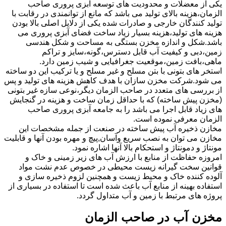
یکی از معضلات و محدودیت های توسعه آبزی پروری صاحب
الزمان،هزینه بالای تولید می باشد که مانع از توانمندی در رقابت با
تولید کنندگان خارجی و صادرات شده یکی از دلایل اصلی بالا بودن
هزینه های تولید،هزینه بسیار زیاد ساخت فضای آبزی پروری می
باشد.شکل و اندازه مخزن بستگی به مساحت و شکل هندسی
زمین،دبی و کیفیت آب قابل دسترس،گونه،سایز و تراکم
ماهی،بافت زمین،موقعیت جغرافیایی و شیب زمین دارد.
استخر های بتونی با بتن مسلح و غیر مسلح و یا ترکیب این دو ساخته
می شود.شرکت مخزن سازان با هدف کاهش هزینه های تولید و پس
از بررسی های متعدد در صاحب الزمان دیگر،نوعی سازه غیر بتونی
(مخزن پیش ساخته) که با حداقل زمان ساخت و هزینه در گنجایش
های زیاد قابل اجرا می باشد را به جامعه آبزی پروری صاحب
الزمان معرفی نموده است.
مخازن ذخیره آب پیش ساخته در صنعت از جمله مشخصات این
مخازن می توان به نصب سریع وآسان,پیچ و مهره بودن آنها و قابلیت
مونتاژ و دمونتاژ و استحکام بالا آنها اشاره نمود.
امروزه حفاظت از منابع با ارزش آب های زیر زمینی و خاک و
قوانین سخت گیرانه زیست محیطی در خصوص عدم نشت مواد
آلوده کننده خاک و محیط زیست و همچنین لزوم ذخیره سازی و
استفاده بهینه از منابع آب باعث شده است تا استفاده در بسیاری از
پروژه های مرتبط با زمین و آب متداول گردد.
مخزن آب در صاحب الزمان