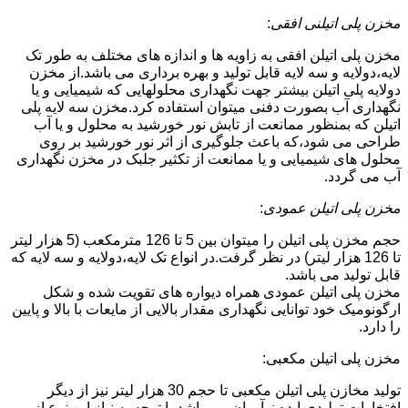
مخزن پلی اتیلنی افقی
:
مخزن پلی اتیلن افقی به زاویه ها و اندازه های مختلف به طور تک
لایه،دولایه و سه لایه قابل تولید و بهره برداری می باشد.از مخزن
دولایه پلی اتیلن بیشتر جهت نگهداری محلولهایی که شیمیایی و یا
نگهداری آب بصورت دفنی میتوان استفاده کرد.مخزن سه لایه پلی
اتیلن که بمنظور ممانعت از تابش نور خورشید به محلول و یا آب
طراحی می شود،که باعث جلوگیری از اثر نور خورشید بر روی
محلول های شیمیایی و یا ممانعت از تکثیر جلبک در مخزن نگهداری
آب می گردد.
مخزن پلی اتیلن عمودی
:
حجم مخزن پلی اتیلن را میتوان بین 5 تا 126 مترمکعب (5 هزار لیتر
تا 126 هزار لیتر) در نظر گرفت.در انواع تک لایه،دولایه و سه لایه که
قابل تولید می باشد.
مخزن پلی اتیلن عمودی همراه دیواره های تقویت شده و شکل
ارگونومیک خود توانایی نگهداری مقدار بالایی از مایعات با بالا و پایین
را دارد.
مخزن پلی اتیلن مکعبی:
تولید مخازن پلی اتیلن مکعبی تا حجم 30 هزار لیتر نیز از دیگر
افتخارات تولیدی ایده نوآوران می باشد.با توجه به نیاز این نوع از