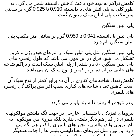
کاهش تراکم به نوبه خود باعث کاهش دانسیته پلیمر می گردد.به
طور کلی به پلی اتیلن های با دانسیته 0.910 تا 0.925 گرم بر سانتی
متر مکعب،پلی اتیلن سبک میتوان گفت.
پلی اتیلن سنگین
پلی اتیلن با دانسیته 0.941 تا 0.959 گرم بر سانتی متر مکعب پلی
اتیلن سنگین نام دارد.
پلی اتیلن سنگین مثل پلی اتیلن سبک از اتم های هیدروژن و کربن
تشکیل می شود.فرق در این مورد می باشد که طول زنجیره های
پلی اتیلن سنگین ۵۰ بار بلندتر از پلی اتیلن سبک است و تراکم شاخه
های جانبی در آن ده برابر کمتر از نوع.سبک آن می باشد.
کاهش تعداد شاخه های کناری در آن ده برابر کمتر از نوع سبک آن
است.کاهش تعداد شاخه های کناری سبب افزایش پراکندگی زنجیره
های پلیمری
و در نتیجه بالا رفتن دانسیته پلیمر می گردد.
نیروهای فیزیکی یا شیمیایی خارجی در جهت نگه داشتن مولکولهای
پلیمری در کنار هم دیگر نقشی ندارند بلکه نیروی بین مولکولی به
نام نیرویی واندروالسی،زنجیر های پلیمری را کنار هم نگه می
دارد.این نیرو مثل نیروهای مغناطیسی پلیمر ها را جذب همدیگر