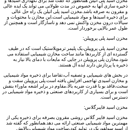
مخزن اسید پلی اتیلن همانطور که گفت شد برای نگهداری اسیدها و
ذخیره سازی آنها به خصوص در مدت طولانی می تواند یک ایده عالی
و مقرون به صرفه باشد.مخزن اسید پلی اتیلن یک راه حل عالی
برای ذخیره اسیدها و مواد شیمیایی است.این مخازن با محتویات و
سیالات درون مخزن واکنش نمی دهد و ناسازگار است و همچنین از
طول عمر بالایی برخوردار است.
مخزن اسید پلی پروپیلن:
مخزن اسید پلی پروپیلن،یک پلیمر ترموپلاستیک است که در طیف
گسترده ای از کاربردها مانند ساخت مخازن شیمیایی استفاده می
شود.مخازن پلی پروپیلن در جایی که مایعات با دمای بالا نیاز به
ذخیره یا پردازش دارند ایده آل هستند.
در بخش های شیمیایی و تصفیه آب،تقاضا برای ذخیره مواد شیمیایی
و مخازن اسیدی تهاجمی افزایش یافته است.پلی پروپیلن سفت و
سخت،فاقد بو با قدرت ضربه بالا،مقاوم در برابر اشعه ماوراء بنفش
است و برای بسیاری از کاربردهای صنعتی و ذخیره مواد شیمیایی در
دسترس است.
مخزن اسید فایبرگلاس:
مخزن اسید فایبر گلاس روشی مقرون بصرفه برای ذخیره یکی از
مهمترین مواد شیمیایی صنعتی ارائه می دهد.همانطور که گفته شد
از اسید سولفوریک در تولید کود،ساخت مواد شیمیایی،پالایش