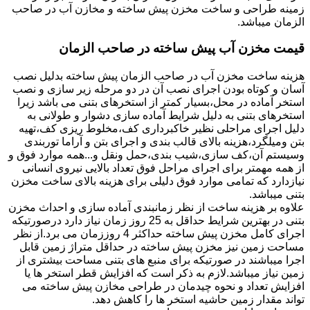
زمینه طراحی و ساخت مخزن پیش ساخته و مخازن آب در صاحب
الزمان میباشد.
قیمت مخزن آب پیش ساخته در صاحب الزمان
هزینه ساخت مخزن آب در صاحب الزمان پیش ساخته بدلیل نصب
آسان و کوتاه بودن اجرای نصب آن در دو مرحله زیر سازی و نصب
استخر آماده در محل،بسیار کمتر از استخرهای بتنی می باشد زیرا
استخرهای بتنی به دلیل شرایط آماده سازی دشوار و طولانی به
دلیل اجرای مراحلی نظیر خاکبرداری کف،مخلوط ریزی کف،تهیه
بتن ومیلگرد،هزینه بالای قالب بندی و اجرای بتن و آراما توربندی
وسیستم آن،کف سازی،شیب بندی،حمل ونقل و...همه موارد فوق و
از همه مهمتر برای اجرای مراحل فوق تعداد بالایی نیروی انسانی
نیازدارد که تمامی موارد فوق دلیلی برای هزینه بالای ساخت مخزن
بتنی میباشد.
علاوه بر هزینه ساخت از نظر زمانبندی آماده سازی و احداث مخزن
بتنی در بهترین شرایط حداقل به 25 روز زمان نیاز دارد درصورتیکه
اجرای کامل مخزن پیش ساخته حداکثر 4 روززمان می برد.از نظر
مساحت زمین نیز مخزن پیش ساخته در حداقل متراژ زمین قابل
اجرا میباشند در صورتیکه برای منبع های بتنی مساحت بیشتری از
زمین نیاز میباشد.لازم به ذکر است که افزایش قطر استخر ها یا
افزایش تعداد و نحوه چیدمان در طراحی مخازن پیش ساخته می
تواند مقدار زمین حاشیه استخر ها را کاهش دهد.