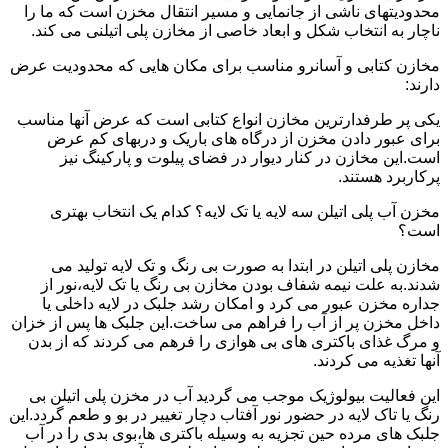
محدودیتهای ناشی از جانمایی و مسیر انتقال مخزن است که ما را
ناچار به انتخاب شکل و ابعاد خاصی از مخازن پلی اتیلنی می کند.
مخازن کتابی و آسانرو مناسب برای مکان هایی که محدودیت عرض
دارند:
یکی پر طرفدارترین مخازن انواع کتابی است که عرض آنها مناسب
برای عبور دادن مخزن از درگاه های باریک و دربهای کم عرض
است.این مخازن در کنار دیوار در فضای پیلوت و پارکینگ نیز
پرکاربرد هستند.
مخزن آب پلی اتیلن سه لایه یا تک لایه؟ کدام یک انتخاب بهتری
است؟
مخازن پلی اتیلن در ابتدا به صورت بی رنگ و تک لایه تولید می
شدند.به علت نیمه شفاف بودن مخازن بی رنگ یا تک لایه،نور از
جداره مخزن عبور می کرد و امکان رشد جلبک در لایه داخلی یا
داخل مخزن پر از آب را فراهم می ساخت.این جلبک ها پس از خزان
و مرگ غذای باکتری های بی هوازی را فرهم می کردند که از بدن
آنها تغذیه می کردند.
این فعالیت بیولوژیک موجب می گردید آب در مخزن پلی اتیلن بی
رنگ یا تاک لایه در حضور نور آفتاب دچار تغییر در بو و طعم گردد.این
جلبک های مرده حین تجزیه به وسیله باکتری ها،بوی بدی را در آب