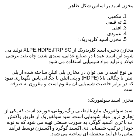
مخزن اسید بر اساس شکل ظاهر:
مکعبی
ته قیفی
افقی
عمودی
مخزن اسید کلریدریک:
مخازن ذخیره اسید کلریدریک از XLPE،HDPE،FRP SG تولید می
شوند.این اسید عمدتا در صنایع غذایی،اسیدی شدن چاه نفت،ترشی
فولاد و تولید مواد شیمیایی استفاده می شود.
این نوع اسید را می توان در مخازن پلی اتیلن ساخته شده از پلی
اتیلن با چگالی بالا (HDPE) و پلی اتیلن با چگالی پایین نگهداری نمود
که در برابر خاصیت شیمیایی ان مقاوم است و مقرون به صرفه
است.
مخزن اسید سولفوریک:
اسید سولفوریک مایع غلیظ،بی رنگ،روغنی،خورنده است که یکی از
تجاری ترین مواد شیمیایی است.اسید سولفوریک از طریق واکنش
آب با تری اکسید گوگرد به صورت صنعتی تهیه می شود که به نوبه
خود از ترکیب شیمیایی دی اکسید گوگرد و اکسیژن توسط فرآیند
تماس یا فرآیند محفظه ای ساخته می شود.