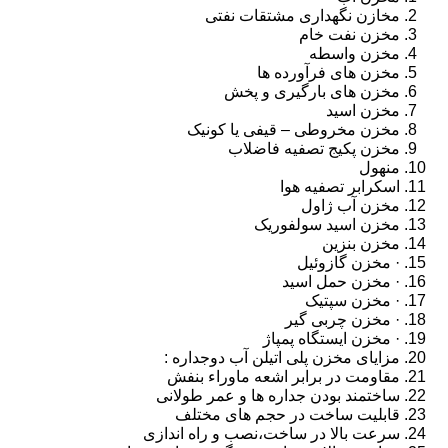
مخازن نگهداری مشتقات نفتی
مخزن نفت خام
مخزن واسطه
مخزن های فرآورده ها
مخزن های بارگیری و پخش
مخزن اسید
مخزن مخروطی – قیفی یا کونیک
مخزن پکیج تصفیه فاضلاب
منهول
اسکرابر تصفیه هوا
مخزن آب ژاول
مخزن اسید سولفوریک
مخزن بنزین
· مخزن گازوئیل
· مخزن حمل اسید
· مخزن سپتیک
· مخزن چربی گیر
· مخزن ایستگاه پمپاژ
مزایای مخزن پلی اتیلن آب دوجداره :
مقاومت در برابر اشعه ماوراء بنفش
ساختمند بودن جداره ها و عمر طولانی
قابلیت ساخت در حجم های مختلف
سرعت بالا در ساخت،نصب و راه اندازی