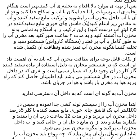
پس از تهیه ی موارد بالا،اقدام به تخلیه ی آب کنید.بهتر است هنگام
تخلیه ی آب،رسوبات را تا حد امکان با آب و اسکاچ جدا کنید وبعد از
آن با آب داخل مخزن آب را بشویید و ترکیب مایع سفید کننده و آب
به مقادیر زیر ادغام کنید(یک قاشق چای خوری مایع سفیدکننده در
۳٫۵ لیتر آب درست کنید) و این ترکیب را با اسکاچ به تمامی بدنه
مخزن آّب آغشته کنید و به مدت ۲ ساعت صبر کنید بعد مخزن آب را
به طور کامل با آب پر فشار (دستگاه کارواش) شستشو دهید و
تخلیه کنید.اینگونه مخزن آب تمیز شده ونظافت آن تکمیل شده
است.
از نکات قابل توجه برای نظافت مخزن آب که باید به آن اهمیت داد
این است که در شستشو مخازن به دلیل استفاده از ماده سفید کننده
گاز کلر در آن وجود دارد که بسیار سمی است و نفری که در داخل
مخزن آب در حال شستشو می باشد باید اطمینان حاصل کند که راه
ورود هوا به مخزن باز باشد و هوا در جریان باشد.
مخزن آب به گونه ای است که به داخل آن دسترسی ندارید
ابتدا مخزن آب را از سیستم لوله کشی جدا نموده و سپس در
100لیتر آب یک قاشق چای خوری مایع سفید کننده با کلر 5درصد
داخل مخزن آب بریزید و در مدت 12 ساعت درب آن را ببندید و
بگذارید بماند و بعد از آن مایع داخل آن را خالی کنید و آب داخل
مخزن آب پرکنید و اینگونه مخزن تمیز می شود.
شاید این سوال برایتان پیش بیاید که چه موقع باید مخزن آب را