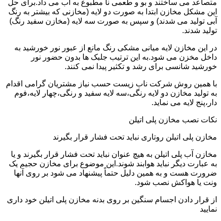
متصاعد می ساختند و بو و طعمی نا مطبوع به آب می داد.برای حل
این مشکل مخازن ابتدا به صورت دو لایه (مخازنی که بیشتر به رنگ
آبی تولید می شدند) و سپس به صورت سه لایه (مخازن سفید رنگ)
تولید شدند.
در این مخازن لایه میانی مشکی رنگ مانع از عبور نور خورشید به
داخل مخزن می شود.به این ترتیب جلبک ها بدون حضور نور
خورشید شانسی برای رشد و تکثیر پیدا نمی کنند.
با همین روش شرکت ناب زیست حسب نیاز مشتریان گرامی اقدام
به تولید مخازن دو لایه رنگی،سه لایه سفید و رنگی،چهار لایه،فوم
دار،پنج لایه می نماید.
نکات نصب مخازن پلی اتیلن
مخازن پلی اتیلن روتاری نباید تحت فشار قرار بگیرند
مخازن آب پلی اتیلن به هیچ عنوان نباید تحت فشار قرار بگیرند و یا
به عبارت دیگر نباید هوابند شوند.این موضوع برای مخازن حجیم یک
ضرورت هست و به همین دلیل حتماً پیشنهاد می شود بر روی آنها
ونت یا هواکش نصب شود.
از قرار دادن اجسام سنگین بر روی بدنه مخازن پلی اتیلن خود داری
نمایید