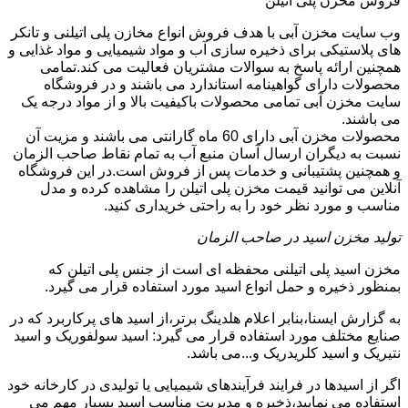
فروش مخزن پلی اتیلن
وب سایت مخزن آبی با هدف فروش انواع مخازن پلی اتیلنی و تانکر
های پلاستیکی برای ذخیره سازی آب و مواد شیمیایی و مواد غذایی و
همچنین ارائه پاسخ به سوالات مشتریان فعالیت می کند.تمامی
محصولات دارای گواهینامه استاندارد می باشند و در فروشگاه
سایت مخزن آبی تمامی محصولات باکیفیت بالا و از مواد درجه یک
می باشند.
محصولات مخزن آبی دارای 60 ماه گارانتی می باشند و مزیت آن
نسبت به دیگران ارسال آسان منبع آب به تمام نقاط صاحب الزمان
و همچنین پشتیبانی و خدمات پس از فروش است.در این فروشگاه
آنلاین می توانید قیمت مخزن پلی اتیلن را مشاهده کرده و مدل
مناسب و مورد نظر خود را به راحتی خریداری کنید.
تولید مخزن اسید در صاحب الزمان
مخزن اسید پلی اتیلنی محفظه ای است از جنس پلی اتیلن که
بمنظور ذخیره و حمل انواع اسید مورد استفاده قرار می گیرد.
به گزارش ایسنا،بنابر اعلام هلدینگ برتر،از اسید های پرکاربرد که در
صنایع مختلف مورد استفاده قرار می گیرد: اسید سولفوریک و اسید
نتیریک و اسید کلریدریک و...می باشد.
اگر از اسیدها در فرایند فرآیندهای شیمیایی یا تولیدی در کارخانه خود
استفاده می نمایید،ذخیره و مدیریت مناسب اسید بسیار مهم می