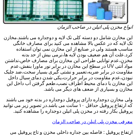
انواع مخزن پلی اتیلن در صاحب الزمان
این مخازن شامل دو دسته کلی تک لایه و دوجداره می باشند.مخازن
تک لایه که در عکس بالا مشاهده می کنید برای مصارف خانگی
مناسب هستند ولی در صنایع از این مخازن نمی توان استفاده
کرد.علت آن هم ضعیف بودن لایه ها،نرمی بیش از حد بدنه
مخزن،عدم توانایی طراحی این مخازن برای مصارف خاص،نداشتن
مواد آنتی UV در سطح این مخازن در برابر نور ماورا بنفش،عدم
مقاومت در برابر ضربه،تعمیر و نشتی گیری بسیار سخت،ضد جلبک
نبودن،عدم مقاومت در برابر حرارت،یکی شدن دمای سیال داخل
این مخازن با دمای محیط اطراف نصب،طعم گرفتن آب داخل این
مخازن و بسیاری از ضعف های دیگر می باشد.
ولی مخازن دوجداره دارای پروفیل دوجداره در بدنه خود می باشند
که ارتفاع پروفیل حداقل ۱۰ سانت می باشد.در تصویر زیر می توانید
پروفیل بکار رفته در مخزن پلی اتیلن دوجداره را مشاهده کنید.
معرفی مخزن پلی اتیلن در صاحب الزمان
ارتفاع پروفیل : فاصله بین جداره داخلی مخزن و تاج پروفیل می