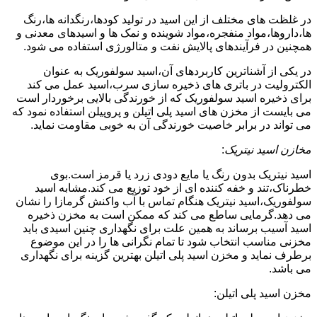
در غلظت های مختلف از این اسید در تولید کودها،رنگدانه ها،رنگ
ها،داروها،مواد منفجره،مواد شوینده و نمک ها و اسیدهای معدنی و
همچنین در فرآیندهای پالایش نفت و متالورژی استفاده می شود.
در یکی از آشناترین کاربردهای آن،اسید سولفوریک به عنوان
الکترولیت در باتری های ذخیره سازی سرب،اسید عمل می کند
برای ذخیره اسید سولفوریک که از خورندگی بالایی برخوردار است
می بایست از مخزن های اسید پلی اتیلن و پروپیلن استفاده نمود که
می تواند در برابر خاصیت خورندگی آن به خوبی مقاومت نماید.
مخازن اسید نیتریک
:
اسید نیتریک بدون رنگ یا مایع دودی زرد یا قرمز است.بوی
خطرناک،تند و خفه کننده ای از خود توزیع می کند.مشابه اسید
سولفوریک،اسید نیتریک هنگام تماس با آب واکنش گرمازا را نشان
می دهد.گرمایی ساطع می کند که ممکن است به مخزن ذخیره
اسید آسیب برساند به همین علت برای نگهداری چنین اسیدی باید
مخزنی مناسب انتخاب شود تا تمام نگرانی ها را در این موضوع
برطرف نماید و مخزن اسید پلی اتیلن بهترین گزینه برای نگهداری
می باشد.
مخزن اسید پلی اتیلن: