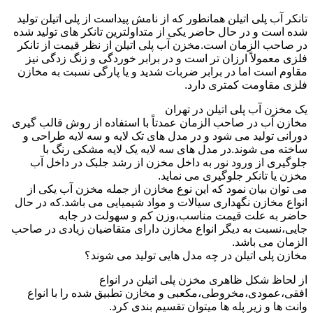
تانکر آب پلی اتیلن همانطور که از نامش پیداست از پلی اتیلن تولید
شده است و در حال حاضر یکی از متداولترین تانکر های تولید شده
در صاحب الزمان است.مخزن آب پلی اتیلن از نظر قیمت از تانکر
فلزی معمولاً ارزان تر است و در برابر خوردگی و زنگ زدگی نیز
مقاوم است اما در برابر ضربات شدید و یا پارگی نسبت به مخازن
فلزی مقاومت کمتری دارد.
یک مخزن آب پلی اتیلن در تهران
مخازن آب در صاحب الزمان عمدتاً با استفاده از روش قالب گیری
دورانی تولید می شود و در مدل های تک لایه و سه لایه طراحی و
ساخته می شوند.در مدل های سه لایه یک لایه مشکی رنگ با
جلوگیری از ورود نور به داخل مخزن از رشد جلبک در داخل آب
مخزن یا تانکر جلوگیری می نماید.
می توان بیان نمود که این نوع مخازن از جمله مخزن آب یکی از
انواع مخازن نگهداری سیالات و مواد شیمیایی می باشد.که در حال
حاضر به علت قیمت مناسب،وزن کم و سهولت در جابه
جایی،نسبت به دیگر انواع مخازن دارای متقاضیان زیادی در صاحب
الزمان می باشد.
مخازن پلی اتیلن در چه مدل هایی تولید می شوند؟
از لحاظ شکل ظاهری مخزن پلی اتیلن در انواع
افقی،عمودی،مخروطی،مکعبی و مخازن تطبیق شده را با انواع
وانت ها و زیر پله ها میتوان تقسیم بندی کرد.