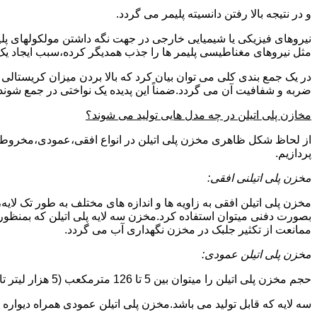
و در نتیجه بالا رفتن دانسیته پلیمر می گردد.
نیروهای فیزیکی یا شیمیایی خارجی در جهت نگه داشتن مولکولهای پلیمر
مثل نیروهای مغناطیسی پلیمر ها را جذب همدیگر کرده،سبب ایجاد یک 
در یک جمع بندی کلی می توان بیان کرد که بالا بردن میزان کریست
ضربه و شفافیت آن می گردد.ضمناً این پدیده یک نواختی در جمع شوند
مخازن پلی اتیلن در چه مدل هایی تولید می شوند؟
از لحاظ شکل ظاهری مخزن پلی اتیلن در انواع افقی،عمودی،مخروطی،مک
پردازیم.
مخزن پلی اتیلنی افقی:
مخزن پلی اتیلن افقی به زاویه ها و اندازه های مختلف به طور تک لایه،
بصورت دفنی میتوان استفاده کرد.مخزن سه لایه پلی اتیلن که بمنظور
ممانعت از تکثیر جلبک در مخزن نگهداری آب می گردد.
مخزن پلی اتیلن عمودی:
حجم مخزن پلی اتیلن را میتوان بین 5 تا 126 مترمکعب (5 هزار لیتر تا 126 هزار لیتر) در نظر گرفت.در انواع تک لایه،دولایه و
سه لایه که قابل تولید می باشد.مخزن پلی اتیلن عمودی همراه دیواره های تقویت شد