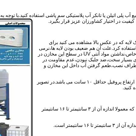
ع آب پلی اتیلن یا تانکر آب پلاستیکی سم پاشی استفاده کنید.با توجه
کیفیت در اختیار کشاورزان عزیز قرار بگیرد.
 لایه که در عکس بالا مشاهده می کنید برای
ستفاده کرد.علت آن هم ضعیف بودن لایه ها،نرمی
بیش از حد بدنه مخزن،عدم توانایی طراحی این مخازن برای مصارف خاص،نداشتن مواد آنتی UV در سطح این مخازن در
یری بسیار سخت،ضد جلبک نبودن،عدم مقاومت در
اطراف نصب،طعم گرفتن آب داخل این مخازن و
ولی مخازن دوجداره دارای پروفیل دوجداره در بدنه خود می باشند که ارتفاع پروفیل حداقل ۱۰ سانت می باشد.در تصویر
 کنید.
ارتفاع پروفیل : فاصله بین جداره داخلی مخزن و تاج پروفیل می باشد که معمولا اندازه آن از ۳ سانتیمتر تا ۱۶ سانتیمتر
سانتیمتر است.