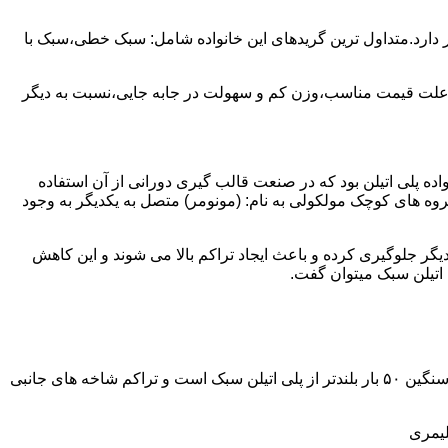
ز آن استفاده می شود و مقدار 85 درصد بازار این صنعت را در اختیار دارد.متداول ترین گریدهای این خانواده شامل: سبک خطی،سبک با
به علت قیمت مناسب،وزن کم و سهولت در جابه جایی،نسبت به دیگر
ه نمود.پلی اتیلن سبک نخستین عضو خانواده پلی اتیلن بود که در صنعت قالب گیری دورانی از آن استفاده
روه های کوچک مولکولی به نام: (مونومر) متصل به یکدیگر به وجود
گر جلوگیری کرده و باعث ایجاد تراکم بالا می شوند و این کاهش
پلی اتیلن سنگین مثل پلی اتیلن سبک از اتم های هیدروژن و کربن تشکیل می شود.فرق در این مورد می باشد که طول زنجیره های پلی اتیلن سنگین ۵۰ بار بلندتر از پلی اتیلن سبک است و تراکم شاخه های جانبی
لیمری