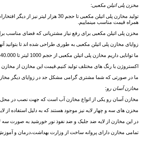
مخزن پلی اتیلن مکعبی
:
تولید مخازن پلی اتیلن مکعبی تا حجم 
همراه قیمت مناسب مینماییم.
مخزن پلی اتیلن مکعبی برای رفع نیاز مشتریانی که فضای مناسب برای
زوایای مخازن پلی اتیلن مکعبی به طوری طراحی شده اند تا بتوانید آنها
ما توانایی داریم مخازن پلی اتیلن مکعبی از حجم 1000 لیتر تا 140.000 لیتر به طور روتاری و دوجداره در قالب های روش
اکستروژن با رنگ های مختلف تولید کنیم.قیمت این مخازن از مخازن ا
ما در صورتی که شما مشتری گرامی مشکل جد در زوایای دیگر مخازن پل
مخازن آسان رو
:
مخازن آسان رو یکی از انواع مخازن آب است که جهت نصب در محل 
مخزن های سه و چهار لایه نیز موجود هستند که به دلیل استفاده از ل
در این مخازن از لایه ضد جلبک و ضد نفوذ نور خورشید به صورت سه ل
تمامی مخازن دارای پروانه ساخت از وزارت بهداشت،درمان و آموزش پزشکی هستند و از موا