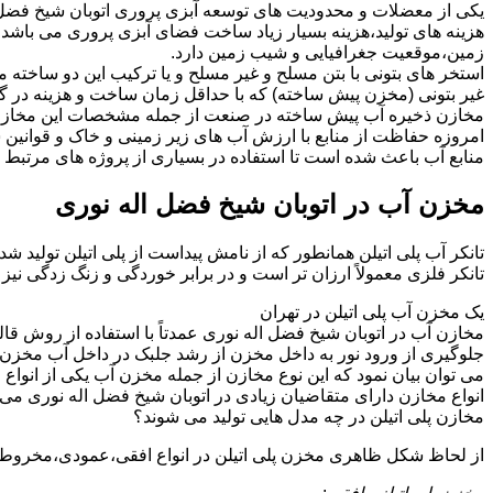
یکی از معضلات و محدودیت های توسعه آبزی پروری اتوبان شیخ فضل اله 
هزینه های تولید،هزینه بسیار زیاد ساخت فضای آبزی پروری می با
زمین،موقعیت جغرافیایی و شیب زمین دارد.
استخر های بتونی با بتن مسلح و غیر مسلح و یا ترکیب این دو ساخت
غیر بتونی (مخزن پیش ساخته) که با حداقل زمان ساخت و هزینه در گن
مخازن ذخیره آب پیش ساخته در صنعت از جمله مشخصات این مخازن می تو
امروزه حفاظت از منابع با ارزش آب های زیر زمینی و خاک و قوانی
منابع آب باعث شده است تا استفاده در بسیاری از پروژه های مرتبط ب
مخزن آب در اتوبان شیخ فضل اله نوری
تانکر آب پلی اتیلن همانطور که از نامش پیداست از پلی اتیلن تولید 
تانکر فلزی معمولاً ارزان تر است و در برابر خوردگی و زنگ زدگی نی
یک مخزن آب پلی اتیلن در تهران
مخازن آب در اتوبان شیخ فضل اله نوری عمدتاً با استفاده از روش قا
جلوگیری از ورود نور به داخل مخزن از رشد جلبک در داخل آب مخزن یا
می توان بیان نمود که این نوع مخازن از جمله مخزن آب یکی از انو
انواع مخازن دارای متقاضیان زیادی در اتوبان شیخ فضل اله نوری می 
مخازن پلی اتیلن در چه مدل هایی تولید می شوند؟
از لحاظ شکل ظاهری مخزن پلی اتیلن در انواع افقی،عمودی،مخروطی،مک