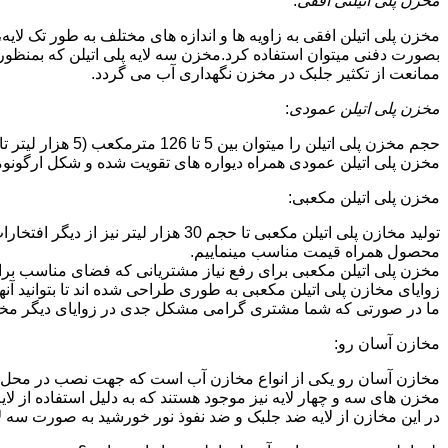
مخزن پلی اتیلنی افقی
:
مخزن پلی اتیلن افقی به زاویه ها و اندازه های مختلف به طور تک لایه،
بصورت دفنی میتوان استفاده کرد.مخزن سه لایه پلی اتیلن که بمنظور
ممانعت از تکثیر جلبک در مخزن نگهداری آب می گردد.
مخزن پلی اتیلن عمودی
:
حجم مخزن پلی اتیلن را میتوان بین 5 تا 126 مترمکعب (5 هزار لیتر تا 126 هزار لیتر) در نظر گرفت.در انواع تک لایه،دولایه و سه لایه که قابل تولید می باشد.
مخزن پلی اتیلن عمودی همراه دیواره های تقویت شده و شکل ارگونومیک خو
مخزن پلی اتیلن مکعبی:
تولید مخازن پلی اتیلن مکعبی تا حجم 
محصول همراه قیمت مناسب مینماییم.
مخزن پلی اتیلن مکعبی برای رفع نیاز مشتریانی که فضای مناسب برای
زوایای مخازن پلی اتیلن مکعبی به طوری طراحی شده اند تا بتوانید آنها
ما در صورتی که شما مشتری گرامی مشکل جدی در زوایای دیگر مخازن پ
مخازن آسان رو:
مخازن آسان رو یکی از انواع مخازن آب است که جهت نصب در محل 
مخزن های سه و چهار لایه نیز موجود هستند که به دلیل استفاده از ل
در این مخازن از لایه ضد جلبک و ضد نفوذ نور خورشید به صورت سه ل