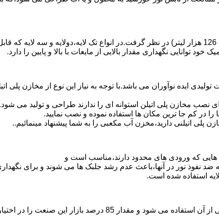
د توانایی نگهداری مقدار بالایی از مایعات با بالا و پایین را دارد.
30 هزار لیتر نیز از دیگر افتخارات تولیدی ایده نوآوران می باشد.با توجه به نیاز این نوع
 نصب مخازن پلی اتیلن استوانه ای را ندارند طراحی و تولید می شود.
 را در کم جا ترین مکان ها استفاده نموده و نصب نمایید.
لی اتیلنی دارید،مخزن آب مکعبی را به شما پیشنهاد مینمائیم..
هایی که ورودی های محدود دارند،مناسب است و
ایه ضد نفوذ نور در آنها،باعث عدم رشد جلبک ها می شوند و برای نگه
ایه استفاده شده است.
پلی اتیلن پرمصرف ترین ماده پلیمری که در صنعت قالب گیری دورانی ا