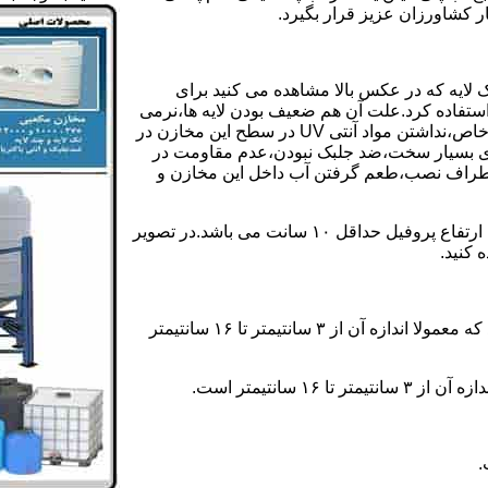
ر کشاورزان عزیز قرار بگیرد.
 لایه که در عکس بالا مشاهده می کنید برای
ستفاده کرد.علت آن هم ضعیف بودن لایه ها،نرمی
بیش از حد بدنه مخزن،عدم توانایی طراحی این مخازن برای مصارف خاص،نداشتن مواد آنتی UV در سطح این مخازن در
یری بسیار سخت،ضد جلبک نبودن،عدم مقاومت در
اطراف نصب،طعم گرفتن آب داخل این مخازن و
ولی مخازن دوجداره دارای پروفیل دوجداره در بدنه خود می باشند که ارتفاع پروفیل حداقل ۱۰ سانت می باشد.در تصویر
 کنید.
ارتفاع پروفیل : فاصله بین جداره داخلی مخزن و تاج پروفیل می باشد که معمولا اندازه آن از ۳ سانتیمتر تا ۱۶ سانتیمتر
سانتیمتر است.