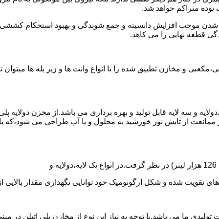
توده متراکم خواهد شد.
الی شدن موجب افزایش دانسیته و جمع شوندگی و بهبود استحکام کشش
گی قطعه نهایی را می کاهد.
عبی و مخازن تطبیق شده را با انواع وانت ها و زیر پله ها میتوان 
دولایه و سه لایه قابل تولید و بهره برداری می باشد.از مخزن دولایه پ
 ممانعت از تابش نور خورشید به محلول و یا آب طراحی می شود،که با
ه و شکل ارگونومیک خود توانایی نگهداری مقدار بالایی از مایعات با PH بالا و پا
30 هزار لیتر نیز از دیگر افتخارات تولیدی ما می باشد.با توجه به نیاز این نوع از مخاز