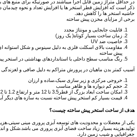
در حداقل متراژ زمین قابل اجرا میباشند در صورتیکه برای منبع های ب
ذکر است که افزایش قطر استخر ها یا افزایش تعداد و نحوه چیدمان 
حاشیه استخر ها را کاهش دهد.
برخی از مزایای مخزن پیش ساخته
قابلیت جابجایی و مونتاژ مجدد
زمان ساخت بسیار کوتاه( یک روز)
خاصیت ضد UV
مقاومت بالای اسکلت فلزی به دلیل سینوس و شکل استوانه ای
پیش ساخته
رنگ مناسب سطح داخلی با استانداردهای بهداشتی در استخر پ
آسیب کمتر بدن ماهیان در پرورش متراکم به دلیل صافی و لغزندگی 
خروجی مرکزی و زیر سازی سبک،ساده و ارزان
حجم کم دیواره ها و ظاهر مناسب
امکان ساخت ابعاد بزرگ از قطر3.5 تا 12 متر و ارتفاع 1.2 تا 2.2 متر
قیمت بسیار کم استخر پیش ساخته نسبت به سازه های دیگر آب
هدف از ساخت استخر پیش ساخته چیست؟
یکی از معضلات و محدودیت های توسعه آبزی پروری مینی سیتی،هزینه بال
تولید،هزینه بسیار زیاد ساخت فضای آبزی پروری می باشد.شکل و ا
جغرافیایی و شیب زمین دارد.