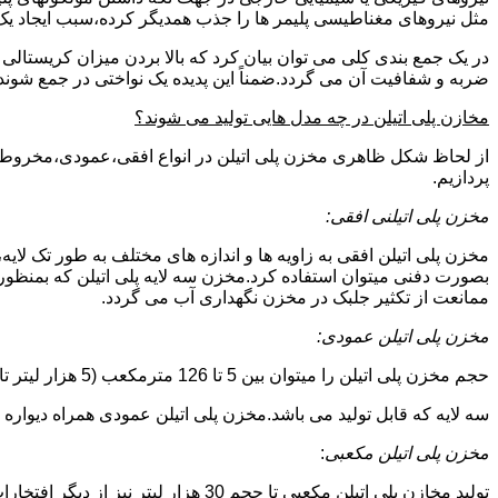
مثل نیروهای مغناطیسی پلیمر ها را جذب همدیگر کرده،سبب ایجاد یک 
در یک جمع بندی کلی می توان بیان کرد که بالا بردن میزان کریست
ضربه و شفافیت آن می گردد.ضمناً این پدیده یک نواختی در جمع شوند
مخازن پلی اتیلن در چه مدل هایی تولید می شوند؟
از لحاظ شکل ظاهری مخزن پلی اتیلن در انواع افقی،عمودی،مخروطی،مک
پردازیم.
مخزن پلی اتیلنی افقی:
مخزن پلی اتیلن افقی به زاویه ها و اندازه های مختلف به طور تک لایه،
بصورت دفنی میتوان استفاده کرد.مخزن سه لایه پلی اتیلن که بمنظور
ممانعت از تکثیر جلبک در مخزن نگهداری آب می گردد.
مخزن پلی اتیلن عمودی:
حجم مخزن پلی اتیلن را میتوان بین 5 تا 126 مترمکعب (5 هزار لیتر تا 126 هزار لیتر) در نظر گرفت.در انواع تک لایه،دولایه و
سه لایه که قابل تولید می باشد.مخزن پلی اتیلن عمودی همراه دیواره های تقویت شد
مخزن پلی اتیلن مکعبی
:
تولید مخازن پلی اتیلن مکعبی تا حجم 