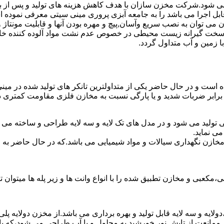
ه می شود.شرکت مخزن سازان با هدف کاهش هزینه های تولید و پس از 
ابل اجرا می باشد را به جامعه آبزی پروری مینی سیتی معرفی نموده 
ان به نصب سریع وآسان,پیچ و مهره بودن آنها و قابلیت مونتاژ و دمون
ن سخت گیرانه زیست محیطی در خصوص عدم نشت مواد آلوده کننده خاک
ا زمین و آب متداول گردد.
شده است و در حال حاضر یکی از متداولترین تانکر های تولید شده در می
 برابر ضربات شدید و یا پارگی نسبت به مخازن فلزی مقاومت کمتری دا
ی تولید می شود و در مدل های تک لایه و سه لایه طراحی و ساخته می 
ی نماید.
اع مخازن نگهداری سیالات و مواد شیمیایی می باشد.که در حال حاضر 
عبی و مخازن تطبیق شده را با انواع وانت ها و زیر پله ها میتوان ت
دولایه و سه لایه قابل تولید و بهره برداری می باشد.از مخزن دولایه پ
 ممانعت از تابش نور خورشید به محلول و یا آب طراحی می شود،که با