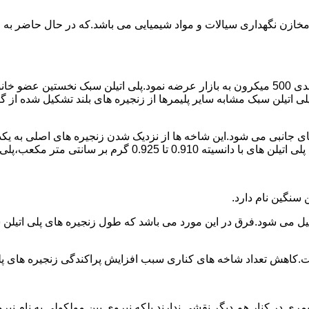
اع مخازن نگهداری سیالات و مواد شیمیایی می باشد.که در حال حاضر 
در سال 1961 میلادی کمپانی اکواستار پودر پلی اتیلن سبک را با دانه بندی 500 میکرون به بازار عرض
لی اتیلن سبک مشابه سایر پلیمرها از زنجیره های بلند تشکیل شده از گ
ی جانبی می شود.این شاخه ها از نزدیک شدن زنجیره های اصلی به یکدی
سانتی متر مکعب،پلی اتیلن سبک میتوان گفت.
ست.کاهش تعداد شاخه های کناری سبب افزایش پراکندگی زنجیره های پ
ی در کنار هم دیگر نقشی ندارند بلکه نیروی بین مولکولی به نام نیروی