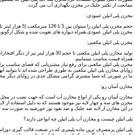
ممانعت از تکثیر جلبک در مخزن نگهداری آب می گردد.
مخزن پلی اتیلن عمودی
:
حجم مخزن پلی اتیلن را میتوان بین 5 تا 126 مترمکعب (5 هزار لیتر تا 126 هزار لیتر) در نظر گرفت.در انواع تک لایه،دولایه و سه لایه که قابل تولید می باشد.
مخزن پلی اتیلن عمودی همراه دیواره های تقویت شده و شکل ارگونومیک خو
مخزن پلی اتیلن مکعبی:
تولید مخازن پلی اتیلن مکعبی تا حجم 
همراه قیمت مناسب مینماییم.
مخزن پلی اتیلن مکعبی برای رفع نیاز مشتریانی که فضای مناسب برای
زوایای مخازن پلی اتیلن مکعبی به طوری طراحی شده اند تا بتوانید آنها
ما در صورتی که شما مشتری گرامی مشکل جدی در زوایای دیگر مخازن پ
مخازن آسان رو:
مخازن آسان رو یکی از انواع مخازن آب است که جهت نصب در محل 
مخزن های سه و چهار لایه نیز موجود هستند که به دلیل استفاده از ل
در این مخازن از لایه ضد جلبک و ضد نفوذ نور خورشید به صورت سه ل
پلی اتیلن چیست و مخازن آب پلی اتیلن چه انواعی دارند؟