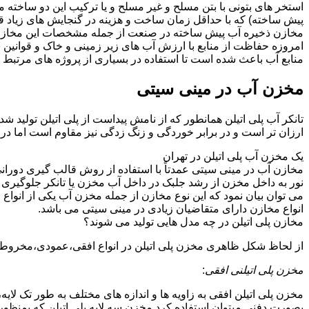
استخر های بتونی با بتن مسلح و غیر مسلح و یا ترکیب این دو ساخت
پیش ساخته) که با حداقل زمان ساخت و هزینه در گنجایش های زیاد ق
مخازن ذخیره آب پیش ساخته در صنعت از جمله مشخصات این مخازن می تو
امروزه حفاظت از منابع با ارزش آب های زیر زمینی و خاک و قوانی
منابع آب باعث شده است تا استفاده در بسیاری از پروژه های مرتبط ب
مخزن آب در مینی سیتی
تانکر آب پلی اتیلن همانطور که از نامش پیداست از پلی اتیلن تولید 
ارزان تر است و در برابر خوردگی و زنگ زدگی نیز مقاوم است اما در
یک مخزن آب پلی اتیلن در تهران
مخازن آب در مینی سیتی عمدتاً با استفاده از روش قالب گیری دوران
نور به داخل مخزن از رشد جلبک در داخل آب مخزن یا تانکر جلوگیری م
می توان بیان نمود که این نوع مخازن از جمله مخزن آب یکی از انو
انواع مخازن دارای متقاضیان زیادی در مینی سیتی می باشد.
مخازن پلی اتیلن در چه مدل هایی تولید می شوند؟
از لحاظ شکل ظاهری مخزن پلی اتیلن در انواع افقی،عمودی،مخروطی،مک
مخزن پلی اتیلنی افقی
:
مخزن پلی اتیلن افقی به زاویه ها و اندازه های مختلف به طور تک لایه،
بصورت دفنی میتوان استفاده کرد.مخزن سه لایه پلی اتیلن که بمنظور