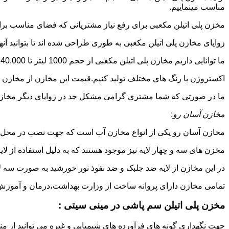
مناسب مینماییم.
مخزن پلی اتیلن مکعبی برای رفع نیاز مشتریانی که فضای مناسب برای
زوایای مخازن پلی اتیلن مکعبی به طوری طراحی شده اند تا بتوانید آنها
ما توانایی داریم مخازن پلی اتیلن مکعبی از حجم 1000 لیتر تا 140.000 لیتر به طور روتاری و دوجداره در قالب های روش
اکستروژن با رنگ های مختلف تولید کنیم.قیمت این مخازن از مخازن ا
ما در صورتی که شما مشتری گرامی مشکل جد در زوایای دیگر مخازن پل
مخازن آسان رو
:
مخازن آسان رو یکی از انواع مخازن آب است که جهت نصب در محل 
مخزن های سه و چهار لایه نیز موجود هستند که به دلیل استفاده از ل
در این مخازن از لایه ضد جلبک و ضد نفوذ نور خورشید به صورت سه ل
تمامی مخازن دارای پروانه ساخت از وزارت بهداشت،درمان و آموزش پزشکی هستند و از موا
مخزن پلی اتیلن سم پاشی در مینی سیتی :
جهت نگهداری گونه های فرآورده های شیمیایی و غیره می توانید از من