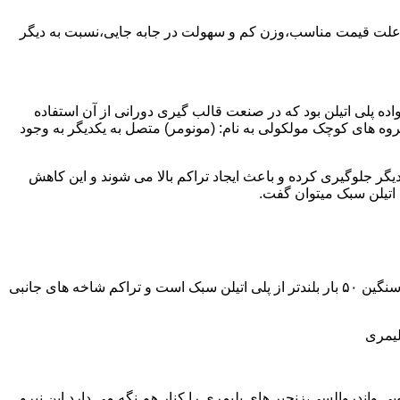
به علت قیمت مناسب،وزن کم و سهولت در جابه جایی،نسبت به دیگر
ه نمود.پلی اتیلن سبک نخستین عضو خانواده پلی اتیلن بود که در صنعت قالب گیری دورانی از آن استفاده
روه های کوچک مولکولی به نام: (مونومر) متصل به یکدیگر به وجود
گر جلوگیری کرده و باعث ایجاد تراکم بالا می شوند و این کاهش
پلی اتیلن سنگین مثل پلی اتیلن سبک از اتم های هیدروژن و کربن تشکیل می شود.فرق در این مورد می باشد که طول زنجیره های پلی اتیلن سنگین ۵۰ بار بلندتر از پلی اتیلن سبک است و تراکم شاخه های جانبی
لیمری
ی واندروالسی،زنجیر های پلیمری را کنار هم نگه می دارد.این نیرو