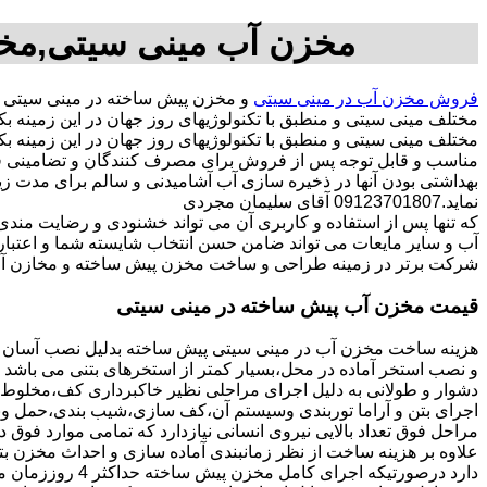
مخزن آب مینی سیتی,مخز
فروش مخزن آب در مینی سیتی
و مخزن پیش ساخته در مینی سیتی 
مختلف مینی سیتی و منطبق با تکنولوژیهای روز جهان در این زمین
مختلف مینی سیتی و منطبق با تکنولوژیهای روز جهان در این زمینه بکا
مناسب و قابل توجه پس از فروش برای مصرف کنندگان و تضامینی قو
بهداشتی بودن آنها در ذخیره سازی آب آشامیدنی و سالم برای مدت ز
نماید.09123701807 آقای سلیمان مجردی
که تنها پس از استفاده و کاربری آن می تواند خشنودی و رضایت من
آب و سایر مایعات می تواند ضامن حسن انتخاب شایسته شما و اعتبا
شرکت برتر در زمینه طراحی و ساخت مخزن پیش ساخته و مخازن آب 
قیمت مخزن آب پیش ساخته در مینی سیتی
هزینه ساخت مخزن آب در مینی سیتی پیش ساخته بدلیل نصب آسان و 
و نصب استخر آماده در محل،بسیار کمتر از استخرهای بتنی می باشد ز
دشوار و طولانی به دلیل اجرای مراحلی نظیر خاکبرداری کف،مخلوط ری
اجرای بتن و آراما توربندی وسیستم آن،کف سازی،شیب بندی،حمل ونقل
مراحل فوق تعداد بالایی نیروی انسانی نیازدارد که تمامی موارد فوق 
دارد درصورتیکه اجرا