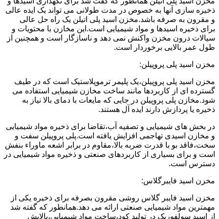
مخزن اسید پلی اتیلن همانطور که گفت شد برای نگهداری اسیدها و
ذخیره سازی آنها به خصوص در مدت طولانی می تواند یک ایده عالی
و مقرون به صرفه باشد.مخزن اسید پلی اتیلن یک راه حل عالی
برای ذخیره اسیدها و مواد شیمیایی است.این مخازن با محتویات و
سیالات درون مخزن واکنش نمی دهد و ناسازگار است و همچنین از
طول عمر بالایی برخوردار است.
مخزن اسید پلی پروپیلن:
مخزن اسید پلی پروپیلن،یک پلیمر ترموپلاستیک است که در طیف
گسترده ای از کاربردها مانند ساخت مخازن شیمیایی استفاده می
شود.مخازن پلی پروپیلن در جایی که مایعات با دمای بالا نیاز به
ذخیره یا پردازش دارند ایده آل هستند.
در بخش های شیمیایی و تصفیه آب،تقاضا برای ذخیره مواد شیمیایی
و مخازن اسیدی تهاجمی افزایش یافته است.پلی پروپیلن سفت و
سخت،فاقد بو با قدرت ضربه بالا،مقاوم در برابر اشعه ماوراء بنفش
است و برای بسیاری از کاربردهای صنعتی و ذخیره مواد شیمیایی در
دسترس است.
مخزن اسید فایبرگلاس:
مخزن اسید فایبر گلاس روشی مقرون بصرفه برای ذخیره یکی از
مهمترین مواد شیمیایی صنعتی ارائه می دهد.همانطور که گفته شد
از اسید سولفوریک در تولید کود،ساخت مواد شیمیایی،پالایش