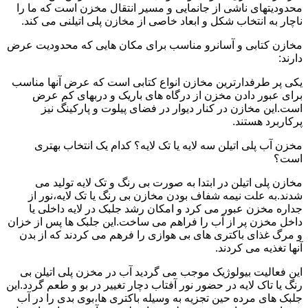
محدودیتهای ناشی از جانمایی و مسیر انتقال مخزن است که ما را
ناچار به انتخاب شکل و ابعاد خاصی از مخازن پلی اتیلنی می کند.
مخازن کتابی و آسانرو مناسب برای مکان هایی که محدودیت عرض
دارند:
یکی پر طرفدارترین مخازن انواع کتابی است که عرض آنها مناسب
برای عبور دادن مخزن از درگاه های باریک و دربهای کم عرض
است.این مخازن در کنار دیوار در فضای پیلوت و پارکینگ نیز
پرکاربرد هستند.
مخزن آب پلی اتیلن سه لایه یا تک لایه؟ کدام یک انتخاب بهتری
است؟
مخازن پلی اتیلن در ابتدا به صورت بی رنگ و تک لایه تولید می
شدند.به علت نیمه شفاف بودن مخازن بی رنگ یا تک لایه،نور از
جداره مخزن عبور می کرد و امکان رشد جلبک در لایه داخلی یا
داخل مخزن پر از آب را فراهم می ساخت.این جلبک ها پس از خزان
و مرگ غذای باکتری های بی هوازی را فرهم می کردند که از بدن
آنها تغذیه می کردند.
این فعالیت بیولوژیک موجب می گردید آب در مخزن پلی اتیلن بی
رنگ یا تاک لایه در حضور نور آفتاب دچار تغییر در بو و طعم گردد.این
جلبک های مرده حین تجزیه به وسیله باکتری ها،بوی بدی را در آب