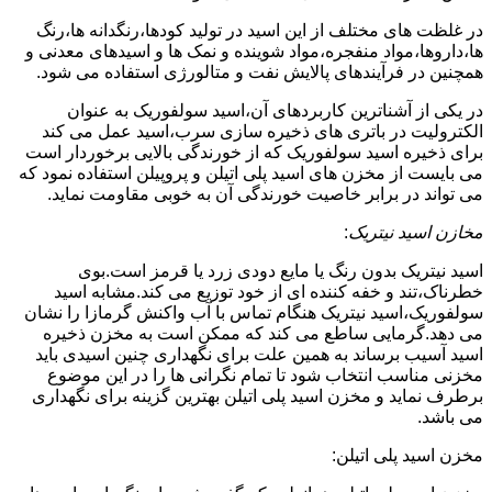
در غلظت های مختلف از این اسید در تولید کودها،رنگدانه ها،رنگ
ها،داروها،مواد منفجره،مواد شوینده و نمک ها و اسیدهای معدنی و
همچنین در فرآیندهای پالایش نفت و متالورژی استفاده می شود.
در یکی از آشناترین کاربردهای آن،اسید سولفوریک به عنوان
الکترولیت در باتری های ذخیره سازی سرب،اسید عمل می کند
برای ذخیره اسید سولفوریک که از خورندگی بالایی برخوردار است
می بایست از مخزن های اسید پلی اتیلن و پروپیلن استفاده نمود که
می تواند در برابر خاصیت خورندگی آن به خوبی مقاومت نماید.
مخازن اسید نیتریک
:
اسید نیتریک بدون رنگ یا مایع دودی زرد یا قرمز است.بوی
خطرناک،تند و خفه کننده ای از خود توزیع می کند.مشابه اسید
سولفوریک،اسید نیتریک هنگام تماس با آب واکنش گرمازا را نشان
می دهد.گرمایی ساطع می کند که ممکن است به مخزن ذخیره
اسید آسیب برساند به همین علت برای نگهداری چنین اسیدی باید
مخزنی مناسب انتخاب شود تا تمام نگرانی ها را در این موضوع
برطرف نماید و مخزن اسید پلی اتیلن بهترین گزینه برای نگهداری
می باشد.
مخزن اسید پلی اتیلن: