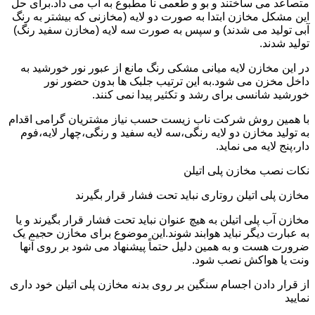
متصاعد می ساختند و بو و طعمی نا مطبوع به آب می داد.برای حل
این مشکل مخازن ابتدا به صورت دو لایه (مخازنی که بیشتر به رنگ
آبی تولید می شدند) و سپس به صورت سه لایه (مخازن سفید رنگ)
تولید شدند.
در این مخازن لایه میانی مشکی رنگ مانع از عبور نور خورشید به
داخل مخزن می شود.به این ترتیب جلبک ها بدون حضور نور
خورشید شانسی برای رشد و تکثیر پیدا نمی کنند.
با همین روش شرکت ناب زیست حسب نیاز مشتریان گرامی اقدام
به تولید مخازن دو لایه رنگی،سه لایه سفید و رنگی،چهار لایه،فوم
دار،پنج لایه می نماید.
نکات نصب مخازن پلی اتیلن
مخازن پلی اتیلن روتاری نباید تحت فشار قرار بگیرند
مخازن آب پلی اتیلن به هیچ عنوان نباید تحت فشار قرار بگیرند و یا
به عبارت دیگر نباید هوابند شوند.این موضوع برای مخازن حجیم یک
ضرورت هست و به همین دلیل حتماً پیشنهاد می شود بر روی آنها
ونت یا هواکش نصب شود.
از قرار دادن اجسام سنگین بر روی بدنه مخازن پلی اتیلن خود داری
نمایید