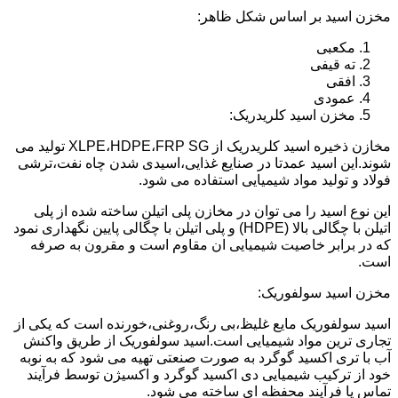
مخزن اسید بر اساس شکل ظاهر:
مکعبی
ته قیفی
افقی
عمودی
مخزن اسید کلریدریک:
مخازن ذخیره اسید کلریدریک از XLPE،HDPE،FRP SG تولید می
شوند.این اسید عمدتا در صنایع غذایی،اسیدی شدن چاه نفت،ترشی
فولاد و تولید مواد شیمیایی استفاده می شود.
این نوع اسید را می توان در مخازن پلی اتیلن ساخته شده از پلی
اتیلن با چگالی بالا (HDPE) و پلی اتیلن با چگالی پایین نگهداری نمود
که در برابر خاصیت شیمیایی ان مقاوم است و مقرون به صرفه
است.
مخزن اسید سولفوریک:
اسید سولفوریک مایع غلیظ،بی رنگ،روغنی،خورنده است که یکی از
تجاری ترین مواد شیمیایی است.اسید سولفوریک از طریق واکنش
آب با تری اکسید گوگرد به صورت صنعتی تهیه می شود که به نوبه
خود از ترکیب شیمیایی دی اکسید گوگرد و اکسیژن توسط فرآیند
تماس یا فرآیند محفظه ای ساخته می شود.