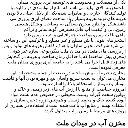
یکی از معضلات و محدودیت های توسعه آبزی پروری میدان
ملت،هزینه بالای تولید می باشد که مانع از توانمندی در رقابت با
تولید کنندگان خارجی و صادرات شده یکی از دلایل اصلی بالا بودن
هزینه های تولید،هزینه بسیار زیاد ساخت فضای آبزی پروری می
باشد.شکل و اندازه مخزن بستگی به مساحت و شکل هندسی
زمین،دبی و کیفیت آب قابل دسترس،گونه،سایز و تراکم
ماهی،بافت زمین،موقعیت جغرافیایی و شیب زمین دارد.
استخر های بتونی با بتن مسلح و غیر مسلح و یا ترکیب این دو ساخته
می شود.شرکت مخزن سازان با هدف کاهش هزینه های تولید و پس
از بررسی های متعدد در میدان ملت دیگر،نوعی سازه غیر بتونی
(مخزن پیش ساخته) که با حداقل زمان ساخت و هزینه در گنجایش
های زیاد قابل اجرا می باشد را به جامعه آبزی پروری میدان ملت
معرفی نموده است.
مخازن ذخیره آب پیش ساخته در صنعت از جمله مشخصات این
مخازن می توان به نصب سریع وآسان,پیچ و مهره بودن آنها و قابلیت
مونتاژ و دمونتاژ و استحکام بالا آنها اشاره نمود.
امروزه حفاظت از منابع با ارزش آب های زیر زمینی و خاک و
قوانین سخت گیرانه زیست محیطی در خصوص عدم نشت مواد
آلوده کننده خاک و محیط زیست و همچنین لزوم ذخیره سازی و
استفاده بهینه از منابع آب باعث شده است تا استفاده در بسیاری از
پروژه های مرتبط با زمین و آب متداول گردد.
مخزن آب در میدان ملت