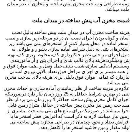
زمینه طراحی و ساخت مخزن پیش ساخته و مخازن آب در میدان
ملت میباشد.
قیمت مخزن آب پیش ساخته در میدان ملت
هزینه ساخت مخزن آب در میدان ملت پیش ساخته بدلیل نصب
آسان و کوتاه بودن اجرای نصب آن در دو مرحله زیر سازی و نصب
استخر آماده در محل،بسیار کمتر از استخرهای بتنی می باشد زیرا
استخرهای بتنی به دلیل شرایط آماده سازی دشوار و طولانی به
دلیل اجرای مراحلی نظیر خاکبرداری کف،مخلوط ریزی کف،تهیه
بتن ومیلگرد،هزینه بالای قالب بندی و اجرای بتن و آراما توربندی
وسیستم آن،کف سازی،شیب بندی،حمل ونقل و...همه موارد فوق و
از همه مهمتر برای اجرای مراحل فوق تعداد بالایی نیروی انسانی
نیازدارد که تمامی موارد فوق دلیلی برای هزینه بالای ساخت مخزن
بتنی میباشد.
علاوه بر هزینه ساخت از نظر زمانبندی آماده سازی و احداث مخزن
بتنی در بهترین شرایط حداقل به 25 روز زمان نیاز دارد درصورتیکه
اجرای کامل مخزن پیش ساخته حداکثر 4 روززمان می برد.از نظر
مساحت زمین نیز مخزن پیش ساخته در حداقل متراژ زمین قابل
اجرا میباشند در صورتیکه برای منبع های بتنی مساحت بیشتری از
زمین نیاز میباشد.لازم به ذکر است که افزایش قطر استخر ها یا
افزایش تعداد و نحوه چیدمان در طراحی مخازن پیش ساخته می
تواند مقدار زمین حاشیه استخر ها را کاهش دهد.