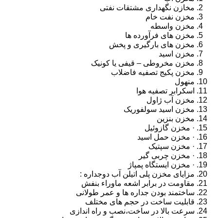
مخازن نگهداری مشتقات نفتی
مخزن نفت خام
مخزن واسطه
مخزن های فرآورده ها
مخزن های بارگیری و پخش
مخزن اسید
مخزن مخروطی – قیفی یا کونیک
مخزن پکیج تصفیه فاضلاب
منهول
اسکرابر تصفیه هوا
مخزن آب ژاول
مخزن اسید سولفوریک
مخزن بنزین
· مخزن گازوئیل
· مخزن حمل اسید
· مخزن سپتیک
· مخزن چربی گیر
· مخزن ایستگاه پمپاژ
مزایای مخزن پلی اتیلن آب دوجداره :
مقاومت در برابر اشعه ماوراء بنفش
ساختمند بودن جداره ها و عمر طولانی
قابلیت ساخت در حجم های مختلف
سرعت بالا در ساخت،نصب و راه اندازی