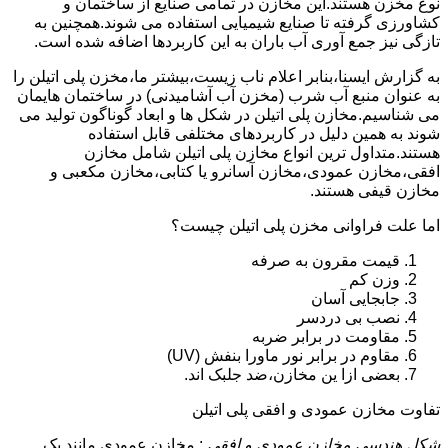
نوع مخزن هستند.این مخازن در تمامی صنایع از ساختمان و
کشاورزی گرفته تا صنایع شیمیایی استفاده می شوند.همچنین به
تازگی نیز جمع آوری آب باران به این کاربردها اضافه شده است.
به گزارش ایسنا،بنابر اعلام ناب زیست،بیشتر ما،مخزن پلی اتیلن را
به عنوان منبع آب شرب (مخزن آب آشامیدنی) در ساختمان هایمان
می شناسیم.مخازن پلی اتیلن در شکل ها و ابعاد گوناگون تولید می
شوند به همین دلیل در کاربردهای مختلفی قابل استفاده
هستند.متداول ترین انواع مخازن پلی اتیلن شامل مخازن
افقی،مخازن عمودی،مخازن آسانرو یا کتابی،مخازن مکعبی و
مخازن قیفی هستند.
اما علت فراوانی مخزن پلی اتیلن چیست؟
قیمت مقرون به صرفه
وزن کم
جابجایی آسان
نصب بی دردسر
مقاومت در برابر ضربه
مقاوم در برابر نور ماورا بنفش (UV)
بعضی ازا ین مخازن،ضد جلبک اند.
تفاوت مخازن عمودی و افقی پلی اتیلن
شکل هندسی مخازن عمودی و افقی
: مخازن عمودی مانند یک