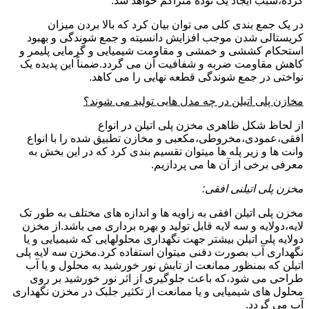
کرده،سبب ایجاد یک توده متراکم خواهد شد.
در یک جمع بندی کلی می توان بیان کرد که بالا بردن میزان
کریستالی شدن موجب افزایش دانسیته و جمع شوندگی و بهبود
استحکام کششی و خمشی و مقاومت شیمیایی و گرمایی پلیمر و
کاهش مقاومت ضربه و شفافیت آن می گردد.ضمناً این پدیده یک
نواختی در جمع شوندگی قطعه نهایی را می کاهد.
مخازن پلی اتیلن در چه مدل هایی تولید می شوند؟
از لحاظ شکل ظاهری مخزن پلی اتیلن در انواع
افقی،عمودی،مخروطی،مکعبی و مخازن تطبیق شده را با انواع
وانت ها و زیر پله ها میتوان تقسیم بندی کرد که در این بخش به
معرفی برخی از آن ها می پردازیم.
مخزن پلی اتیلنی افقی:
مخزن پلی اتیلن افقی به زاویه ها و اندازه های مختلف به طور تک
لایه،دولایه و سه لایه قابل تولید و بهره برداری می باشد.از مخزن
دولایه پلی اتیلن بیشتر جهت نگهداری محلولهایی که شیمیایی و یا
نگهداری آب بصورت دفنی میتوان استفاده کرد.مخزن سه لایه پلی
اتیلن که بمنظور ممانعت از تابش نور خورشید به محلول و یا آب
طراحی می شود،که باعث جلوگیری از اثر نور خورشید بر روی
محلول های شیمیایی و یا ممانعت از تکثیر جلبک در مخزن نگهداری
آب می گردد.