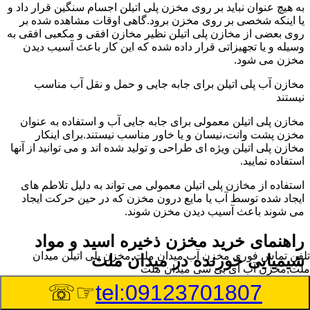
به هیچ عنوان نباید بر روی مخزن پلی اتیلن اجسام سنگین قرار داد و
یا اینکه شخصی بر روی مخزن برود.گاهی اوقات مشاهده شده بر
روی بعضی از مخازن پلی اتیلن نظیر مخازن افقی و مکعبی افقی به
وسیله و یا تجهیزاتی قرار داده شده که این کار باعث آسیب دیدن
مخزن می شود.
مخازن آب پلی اتیلن برای جابه جایی و حمل و نقل آب مناسب
نیستند
مخازن پلی اتیلن معمولی برای جابه جایی آب و استفاده به عنوان
مخزن پشت وانت،نیسان و یا خاور مناسب نیستند.برای اینکار
مخازن پلی اتیلن ویژه ای طراحی و تولید شده اند و می توانید از آنها
استفاده نمایید.
استفاده از مخازن پلی اتیلن معمولی می تواند به دلیل تلاطم های
ایجاد شده توسط آب یا مایع درون مخزن که در حین حرکت ایجاد
می شوند باعث آسیب دیدن مخزن شوند.
راهنمای خرید مخزن ذخیره اسید و مواد
تلفن تماس فوری
مخزن آب میدان ملت,مخزن پلی اتیلن میدان
شیمیایی خورنده در میدان ملت
ملت,مخزن آب ای بی سی میدان ملت
☞☏
tel:09123701807
مخزن ذخیره اسید و مواد شیمیایی باید به گونه ای تولید شوند که
بتوانند در برابر چگالی نسبتا بالا و خورندگی انواع اسیدها مقاومت