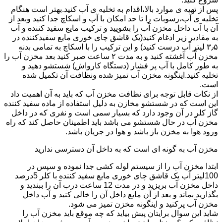
پس از تهیه ی موارد بالا،اقدام به تخلیه ی آب کنید.بهتر است هنگام
تخلیه ی آب،رسوبات را تا حد امکان با آب و اسکاچ جدا کنید وبعد از
آن با آب داخل مخزن آب را بشویید و ترکیب مایع سفید کننده و آب
به مقادیر زیر ادغام کنید(یک قاشق چای خوری مایع سفیدکننده در
۳٫۵ لیتر آب درست کنید) و این ترکیب را با اسکاچ به تمامی بدنه
مخزن آّب آغشته کنید و به مدت ۲ ساعت صبر کنید بعد مخزن آب را
به طور کامل با آب پر فشار (دستگاه کارواش) شستشو دهید و
تخلیه کنید.اینگونه مخزن آب تمیز شده ونظافت آن تکمیل شده
است.
از نکات قابل توجه برای نظافت مخزن آب که باید به آن اهمیت داد
این است که در شستشو مخازن به دلیل استفاده از ماده سفید کننده
گاز کلر در آن وجود دارد که بسیار سمی است و نفری که در داخل
مخزن آب در حال شستشو می باشد باید اطمینان حاصل کند که راه
ورود هوا به مخزن باز باشد و هوا در جریان باشد.
مخزن آب به گونه ای است که به داخل آن دسترسی ندارید
ابتدا مخزن آب را از سیستم لوله کشی جدا نموده و سپس در
100لیتر آب یک قاشق چای خوری مایع سفید کننده با کلر 5درصد
داخل مخزن آب بریزید و در مدت 12 ساعت درب آن را ببندید و
بگذارید بماند و بعد از آن مایع داخل آن را خالی کنید و آب داخل
مخزن آب پرکنید و اینگونه مخزن تمیز می شود.
شاید این سوال برایتان پیش بیاید که چه موقع باید مخزن آب را