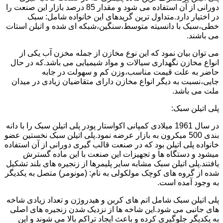
دورانی از آن استفاده می شود و مقدار 85 درصد بازار این صنعت را
در اختیار دارد.متداول ترین گریدهای این خانواده شامل: سبک
خطی،سبک با دانسیته متوسط،سنگین،شبکه ای شده و اتیلن استات
می باشند.
می توان بیان نمود که این نوع مخازن از جمله مخزن آب یکی از
انواع مخازن نگهداری سیالات و مواد شیمیایی می باشد.که در حال
حاضر به علت قیمت مناسب،وزن کم و سهولت در جابه
جایی،نسبت به دیگر انواع مخازن دارای متقاضیان زیادی در میدان
ملت می باشد.
پلی اتیلن سبک:
در سال 1961 میلادی کمپانی اکواستار پودر پلی اتیلن سبک را با دانه
بندی 500 میکرون به بازار عرضه نمود.پلی اتیلن سبک نخستین عضو
خانواده پلی اتیلن بود که در صنعت قالب گیری دورانی از آن استفاده
میشود و دستگاه ها و تجهیزات این صنعت با این ماده گسترش
یافتند.پلی اتیلن سبک مشابه سایر پلیمرها از زنجیره های بلند تشکیل
شده از گروه های کوچک مولکولی به نام: (مونومر) متصل به یکدیگر
به وجود آمده است.
پلی اتیلن سبک شامل اتم های کربن و هیدروژن و تعداد زیادی شاخه
های جانبی می شود.این شاخه ها از نزدیک شدن زنجیره های اصلی
به یکدیگر جلوگیری کرده و باعث ایجاد تراکم بالا می شوند و این