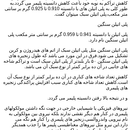
کاهش تراکم به نوبه خود باعث کاهش دانسیته پلیمر می گردد.به
طور کلی به پلی اتیلن های با دانسیته 0.910 تا 0.925 گرم بر سانتی
متر مکعب،پلی اتیلن سبک میتوان گفت.
پلی اتیلن سنگین
پلی اتیلن با دانسیته 0.941 تا 0.959 گرم بر سانتی متر مکعب پلی
اتیلن سنگین نام دارد.
پلی اتیلن سنگین مثل پلی اتیلن سبک از اتم های هیدروژن و کربن
تشکیل می شود.فرق در این مورد می باشد که طول زنجیره های
پلی اتیلن سنگین ۵۰ بار بلندتر از پلی اتیلن سبک است و تراکم شاخه
های جانبی در آن ده برابر کمتر از نوع.سبک آن می باشد.
کاهش تعداد شاخه های کناری در آن ده برابر کمتر از نوع سبک آن
است.کاهش تعداد شاخه های کناری سبب افزایش پراکندگی زنجیره
های پلیمری
و در نتیجه بالا رفتن دانسیته پلیمر می گردد.
نیروهای فیزیکی یا شیمیایی خارجی در جهت نگه داشتن مولکولهای
پلیمری در کنار هم دیگر نقشی ندارند بلکه نیروی بین مولکولی به
نام نیرویی واندروالسی،زنجیر های پلیمری را کنار هم نگه می
دارد.این نیرو مثل نیروهای مغناطیسی پلیمر ها را جذب همدیگر