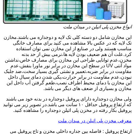
انواع مخزن پلی اتیلن در میدان ملت
این مخازن شامل دو دسته کلی تک لایه و دوجداره می باشند.مخازن
تک لایه که در عکس بالا مشاهده می کنید برای مصارف خانگی
مناسب هستند ولی در صنایع از این مخازن نمی توان استفاده
کرد.علت آن هم ضعیف بودن لایه ها،نرمی بیش از حد بدنه
مخزن،عدم توانایی طراحی این مخازن برای مصارف خاص،نداشتن
مواد آنتی UV در سطح این مخازن در برابر نور ماورا بنفش،عدم
مقاومت در برابر ضربه،تعمیر و نشتی گیری بسیار سخت،ضد جلبک
نبودن،عدم مقاومت در برابر حرارت،یکی شدن دمای سیال داخل
این مخازن با دمای محیط اطراف نصب،طعم گرفتن آب داخل این
مخازن و بسیاری از ضعف های دیگر می باشد.
ولی مخازن دوجداره دارای پروفیل دوجداره در بدنه خود می باشند
که ارتفاع پروفیل حداقل ۱۰ سانت می باشد.در تصویر زیر می توانید
پروفیل بکار رفته در مخزن پلی اتیلن دوجداره را مشاهده کنید.
معرفی مخزن پلی اتیلن در میدان ملت
ارتفاع پروفیل : فاصله بین جداره داخلی مخزن و تاج پروفیل می