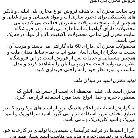
فروش مخزن پلی اتیلن
وب سایت مخزن آبی با هدف فروش انواع مخازن پلی اتیلنی و تانکر
های پلاستیکی برای ذخیره سازی آب و مواد شیمیایی و مواد غذایی و
همچنین ارائه پاسخ به سوالات مشتریان فعالیت می کند.تمامی
محصولات دارای گواهینامه استاندارد می باشند و در فروشگاه
سایت مخزن آبی تمامی محصولات باکیفیت بالا و از مواد درجه یک
می باشند.
محصولات مخزن آبی دارای 60 ماه گارانتی می باشند و مزیت آن
نسبت به دیگران ارسال آسان منبع آب به تمام نقاط میدان ملت و
همچنین پشتیبانی و خدمات پس از فروش است.در این فروشگاه
آنلاین می توانید قیمت مخزن پلی اتیلن را مشاهده کرده و مدل
مناسب و مورد نظر خود را به راحتی خریداری کنید.
تولید مخزن اسید در میدان ملت
مخزن اسید پلی اتیلنی محفظه ای است از جنس پلی اتیلن که
بمنظور ذخیره و حمل انواع اسید مورد استفاده قرار می گیرد.
به گزارش ایسنا،بنابر اعلام هلدینگ برتر،از اسید های پرکاربرد که در
صنایع مختلف مورد استفاده قرار می گیرد: اسید سولفوریک و اسید
نتیریک و اسید کلریدریک و...می باشد.
اگر از اسیدها در فرایند فرآیندهای شیمیایی یا تولیدی در کارخانه خود
استفاده می نمایید،ذخیره و مدیریت مناسب اسید بسیار مهم می