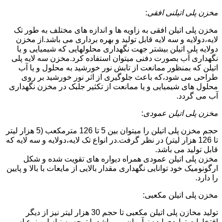
مخزن پلی اتیلنی افقی
:
مخزن پلی اتیلن افقی به زاویه ها و اندازه های مختلف به طور تک
لایه،دولایه و سه لایه قابل تولید و بهره برداری می باشد.از مخزن
دولایه پلی اتیلن بیشتر جهت نگهداری محلولهایی که شیمیایی و یا
نگهداری آب بصورت دفنی میتوان استفاده کرد.مخزن سه لایه پلی
اتیلن که بمنظور ممانعت از تابش نور خورشید به محلول و یا آب
طراحی می شود،که باعث جلوگیری از اثر نور خورشید بر روی
محلول های شیمیایی و یا ممانعت از تکثیر جلبک در مخزن نگهداری
آب می گردد.
مخزن پلی اتیلن عمودی
:
حجم مخزن پلی اتیلن را میتوان بین 5 تا 126 مترمکعب (5 هزار لیتر
تا 126 هزار لیتر) در نظر گرفت.در انواع تک لایه،دولایه و سه لایه که
قابل تولید می باشد.
مخزن پلی اتیلن عمودی همراه دیواره های تقویت شده و شکل
ارگونومیک خود توانایی نگهداری مقدار بالایی از مایعات با بالا و پایین
را دارد.
مخزن پلی اتیلن مکعبی:
تولید مخازن پلی اتیلن مکعبی تا حجم 30 هزار لیتر نیز از دیگر
افتخارات تولیدی ایده نوآوران می باشد.با توجه به نیاز این نوع از