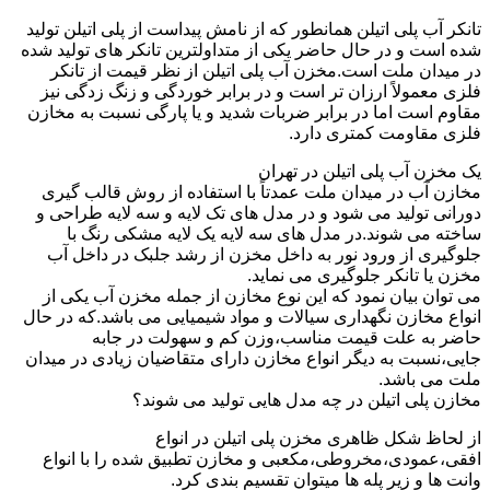
تانکر آب پلی اتیلن همانطور که از نامش پیداست از پلی اتیلن تولید
شده است و در حال حاضر یکی از متداولترین تانکر های تولید شده
در میدان ملت است.مخزن آب پلی اتیلن از نظر قیمت از تانکر
فلزی معمولاً ارزان تر است و در برابر خوردگی و زنگ زدگی نیز
مقاوم است اما در برابر ضربات شدید و یا پارگی نسبت به مخازن
فلزی مقاومت کمتری دارد.
یک مخزن آب پلی اتیلن در تهران
مخازن آب در میدان ملت عمدتاً با استفاده از روش قالب گیری
دورانی تولید می شود و در مدل های تک لایه و سه لایه طراحی و
ساخته می شوند.در مدل های سه لایه یک لایه مشکی رنگ با
جلوگیری از ورود نور به داخل مخزن از رشد جلبک در داخل آب
مخزن یا تانکر جلوگیری می نماید.
می توان بیان نمود که این نوع مخازن از جمله مخزن آب یکی از
انواع مخازن نگهداری سیالات و مواد شیمیایی می باشد.که در حال
حاضر به علت قیمت مناسب،وزن کم و سهولت در جابه
جایی،نسبت به دیگر انواع مخازن دارای متقاضیان زیادی در میدان
ملت می باشد.
مخازن پلی اتیلن در چه مدل هایی تولید می شوند؟
از لحاظ شکل ظاهری مخزن پلی اتیلن در انواع
افقی،عمودی،مخروطی،مکعبی و مخازن تطبیق شده را با انواع
وانت ها و زیر پله ها میتوان تقسیم بندی کرد.