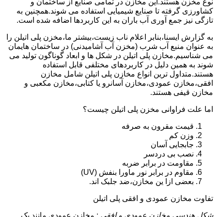
نوع مخزن هستند.این مخازن در تمامی صنایع از ساختمان و
کشاورزی گرفته تا صنایع شیمیایی استفاده می شوند.همچنین به
تازگی نیز جمع آوری آب باران به این کاربردها اضافه شده است.
به گزارش ایسنا،بنابر اعلام ناب زیست،بیشتر ما،مخزن پلی اتیلن را
به عنوان منبع آب شرب (مخزن آب آشامیدنی) در ساختمان هایمان
می شناسیم.مخازن پلی اتیلن در شکل ها و ابعاد گوناگون تولید می
شوند به همین دلیل در کاربردهای مختلفی قابل استفاده
هستند.متداول ترین انواع مخازن پلی اتیلن شامل مخازن
افقی،مخازن عمودی،مخازن آسانرو یا کتابی،مخازن مکعبی و
مخازن قیفی هستند.
اما علت فراوانی مخزن پلی اتیلن چیست؟
قیمت مقرون به صرفه
وزن کم
جابجایی آسان
نصب بی دردسر
مقاومت در برابر ضربه
مقاوم در برابر نور ماورا بنفش (UV)
بعضی ازا ین مخازن،ضد جلبک اند.
تفاوت مخازن عمودی و افقی پلی اتیلن
شکل هندسی مخازن عمودی و افقی
: مخازن عمودی مانند یک