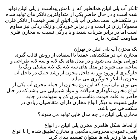
تانکر آب پلی اتیلن همانطور که از نامش پیداست از پلی اتیلن تولید
شده است و در حال حاضر یکی از متداولترین تانکر های تولید شده
در ملکشاهی است.مخزن آب پلی اتیلن از نظر قیمت از تانکر فلزی
معمولاً ارزان تر است و در برابر خوردگی و زنگ زدگی نیز مقاوم
است اما در برابر ضربات شدید و یا پارگی نسبت به مخازن فلزی
مقاومت کمتری دارد.
یک مخزن آب پلی اتیلن در تهران
مخازن آب در ملکشاهی عمدتاً با استفاده از روش قالب گیری
دورانی تولید می شود و در مدل های تک لایه و سه لایه طراحی و
ساخته می شوند.در مدل های سه لایه یک لایه مشکی رنگ با
جلوگیری از ورود نور به داخل مخزن از رشد جلبک در داخل آب
مخزن یا تانکر جلوگیری می نماید.
می توان بیان نمود که این نوع مخازن از جمله مخزن آب یکی از
انواع مخازن نگهداری سیالات و مواد شیمیایی می باشد.که در حال
حاضر به علت قیمت مناسب،وزن کم و سهولت در جابه
جایی،نسبت به دیگر انواع مخازن دارای متقاضیان زیادی در
ملکشاهی می باشد.
مخازن پلی اتیلن در چه مدل هایی تولید می شوند؟
از لحاظ شکل ظاهری مخزن پلی اتیلن در انواع
افقی،عمودی،مخروطی،مکعبی و مخازن تطبیق شده را با انواع
وانت ها و زیر پله ها میتوان تقسیم بندی کرد.