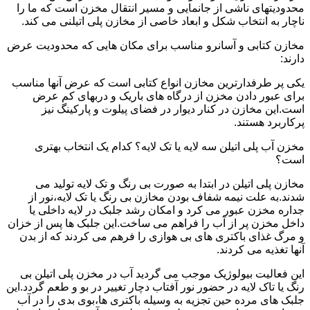
محدودیتهای ناشی از جانمایی و مسیر انتقال مخزن است که ما را
ناچار به انتخاب شکل و ابعاد خاصی از مخازن پلی اتیلنی می کند.
مخازن کتابی و آسانرو مناسب برای مکان هایی که محدودیت عرض
دارند:
یکی پر طرفدارترین مخازن انواع کتابی است که عرض آنها مناسب
برای عبور دادن مخزن از درگاه های باریک و دربهای کم عرض
است.این مخازن در کنار دیوار در فضای پیلوت و پارکینگ نیز
پرکاربرد هستند.
مخزن آب پلی اتیلن سه لایه یا تک لایه؟ کدام یک انتخاب بهتری
است؟
مخازن پلی اتیلن در ابتدا به صورت بی رنگ و تک لایه تولید می
شدند.به علت نیمه شفاف بودن مخازن بی رنگ یا تک لایه،نور از
جداره مخزن عبور می کرد و امکان رشد جلبک در لایه داخلی یا
داخل مخزن پر از آب را فراهم می ساخت.این جلبک ها پس از خزان
و مرگ غذای باکتری های بی هوازی را فرهم می کردند که از بدن
آنها تغذیه می کردند.
این فعالیت بیولوژیک موجب می گردید آب در مخزن پلی اتیلن بی
رنگ یا تاک لایه در حضور نور آفتاب دچار تغییر در بو و طعم گردد.این
جلبک های مرده حین تجزیه به وسیله باکتری ها،بوی بدی را در آب