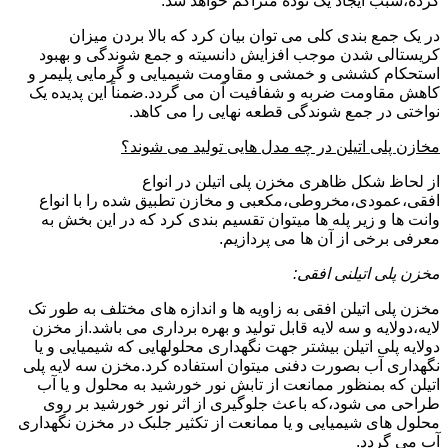
کرده،سبب ایجاد یک توده متراکم خواهد شد.
در یک جمع بندی کلی می توان بیان کرد که بالا بردن میزان
کریستالی شدن موجب افزایش دانسیته و جمع شوندگی و بهبود
استحکام کششی و خمشی و مقاومت شیمیایی و گرمایی پلیمر و
کاهش مقاومت ضربه و شفافیت آن می گردد.ضمناً این پدیده یک
نواختی در جمع شوندگی قطعه نهایی را می کاهد.
مخازن پلی اتیلن در چه مدل هایی تولید می شوند؟
از لحاظ شکل ظاهری مخزن پلی اتیلن در انواع
افقی،عمودی،مخروطی،مکعبی و مخازن تطبیق شده را با انواع
وانت ها و زیر پله ها میتوان تقسیم بندی کرد که در این بخش به
معرفی برخی از آن ها می پردازیم.
مخزن پلی اتیلنی افقی:
مخزن پلی اتیلن افقی به زاویه ها و اندازه های مختلف به طور تک
لایه،دولایه و سه لایه قابل تولید و بهره برداری می باشد.از مخزن
دولایه پلی اتیلن بیشتر جهت نگهداری محلولهایی که شیمیایی و یا
نگهداری آب بصورت دفنی میتوان استفاده کرد.مخزن سه لایه پلی
اتیلن که بمنظور ممانعت از تابش نور خورشید به محلول و یا آب
طراحی می شود،که باعث جلوگیری از اثر نور خورشید بر روی
محلول های شیمیایی و یا ممانعت از تکثیر جلبک در مخزن نگهداری
آب می گردد.