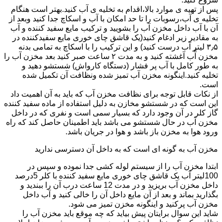
پس از تهیه ی موارد بالا،اقدام به تخلیه ی آب کنید.بهتر است هنگام
تخلیه ی آب،رسوبات را تا حد امکان با آب و اسکاچ جدا کنید وبعد از
آن با آب داخل مخزن آب را بشویید و ترکیب مایع سفید کننده و آب
به مقادیر زیر ادغام کنید(یک قاشق چای خوری مایع سفیدکننده در
۳٫۵ لیتر آب درست کنید) و این ترکیب را با اسکاچ به تمامی بدنه
مخزن آّب آغشته کنید و به مدت ۲ ساعت صبر کنید بعد مخزن آب را
به طور کامل با آب پر فشار (دستگاه کارواش) شستشو دهید و
تخلیه کنید.اینگونه مخزن آب تمیز شده ونظافت آن تکمیل شده
است.
از نکات قابل توجه برای نظافت مخزن آب که باید به آن اهمیت داد
این است که در شستشو مخازن به دلیل استفاده از ماده سفید کننده
گاز کلر در آن وجود دارد که بسیار سمی است و نفری که در داخل
مخزن آب در حال شستشو می باشد باید اطمینان حاصل کند که راه
ورود هوا به مخزن باز باشد و هوا در جریان باشد.
مخزن آب به گونه ای است که به داخل آن دسترسی ندارید
ابتدا مخزن آب را از سیستم لوله کشی جدا نموده و سپس در
100لیتر آب یک قاشق چای خوری مایع سفید کننده با کلر 5درصد
داخل مخزن آب بریزید و در مدت 12 ساعت درب آن را ببندید و
بگذارید بماند و بعد از آن مایع داخل آن را خالی کنید و آب داخل
مخزن آب پرکنید و اینگونه مخزن تمیز می شود.
شاید این سوال برایتان پیش بیاید که چه موقع باید مخزن آب را