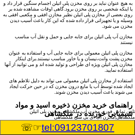
به هیچ عنوان نباید بر روی مخزن پلی اتیلن اجسام سنگین قرار داد و
یا اینکه شخصی بر روی مخزن برود.گاهی اوقات مشاهده شده بر
روی بعضی از مخازن پلی اتیلن نظیر مخازن افقی و مکعبی افقی به
وسیله و یا تجهیزاتی قرار داده شده که این کار باعث آسیب دیدن
مخزن می شود.
مخازن آب پلی اتیلن برای جابه جایی و حمل و نقل آب مناسب
نیستند
مخازن پلی اتیلن معمولی برای جابه جایی آب و استفاده به عنوان
مخزن پشت وانت،نیسان و یا خاور مناسب نیستند.برای اینکار
مخازن پلی اتیلن ویژه ای طراحی و تولید شده اند و می توانید از آنها
استفاده نمایید.
استفاده از مخازن پلی اتیلن معمولی می تواند به دلیل تلاطم های
ایجاد شده توسط آب یا مایع درون مخزن که در حین حرکت ایجاد
می شوند باعث آسیب دیدن مخزن شوند.
راهنمای خرید مخزن ذخیره اسید و مواد
تلفن تماس فوری
مخزن آب ملکشاهی,مخزن پلی اتیلن
شیمیایی خورنده در ملکشاهی
ملکشاهی,مخزن آب ای بی سی ملکشاهی
☞☏
tel:09123701807
مخزن ذخیره اسید و مواد شیمیایی باید به گونه ای تولید شوند که
بتوانند در برابر چگالی نسبتا بالا و خورندگی انواع اسیدها مقاومت