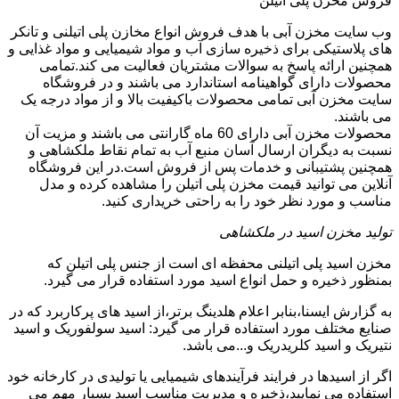
فروش مخزن پلی اتیلن
وب سایت مخزن آبی با هدف فروش انواع مخازن پلی اتیلنی و تانکر
های پلاستیکی برای ذخیره سازی آب و مواد شیمیایی و مواد غذایی و
همچنین ارائه پاسخ به سوالات مشتریان فعالیت می کند.تمامی
محصولات دارای گواهینامه استاندارد می باشند و در فروشگاه
سایت مخزن آبی تمامی محصولات باکیفیت بالا و از مواد درجه یک
می باشند.
محصولات مخزن آبی دارای 60 ماه گارانتی می باشند و مزیت آن
نسبت به دیگران ارسال آسان منبع آب به تمام نقاط ملکشاهی و
همچنین پشتیبانی و خدمات پس از فروش است.در این فروشگاه
آنلاین می توانید قیمت مخزن پلی اتیلن را مشاهده کرده و مدل
مناسب و مورد نظر خود را به راحتی خریداری کنید.
تولید مخزن اسید در ملکشاهی
مخزن اسید پلی اتیلنی محفظه ای است از جنس پلی اتیلن که
بمنظور ذخیره و حمل انواع اسید مورد استفاده قرار می گیرد.
به گزارش ایسنا،بنابر اعلام هلدینگ برتر،از اسید های پرکاربرد که در
صنایع مختلف مورد استفاده قرار می گیرد: اسید سولفوریک و اسید
نتیریک و اسید کلریدریک و...می باشد.
اگر از اسیدها در فرایند فرآیندهای شیمیایی یا تولیدی در کارخانه خود
استفاده می نمایید،ذخیره و مدیریت مناسب اسید بسیار مهم می