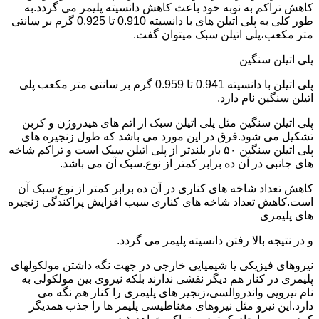
کاهش تراکم به نوبه خود باعث کاهش دانسیته پلیمر می گردد.به
طور کلی به پلی اتیلن های با دانسیته 0.910 تا 0.925 گرم بر سانتی
متر مکعب،پلی اتیلن سبک میتوان گفت.
پلی اتیلن سنگین
پلی اتیلن با دانسیته 0.941 تا 0.959 گرم بر سانتی متر مکعب پلی
اتیلن سنگین نام دارد.
پلی اتیلن سنگین مثل پلی اتیلن سبک از اتم های هیدروژن و کربن
تشکیل می شود.فرق در این مورد می باشد که طول زنجیره های
پلی اتیلن سنگین ۵۰ بار بلندتر از پلی اتیلن سبک است و تراکم شاخه
های جانبی در آن ده برابر کمتر از نوع.سبک آن می باشد.
کاهش تعداد شاخه های کناری در آن ده برابر کمتر از نوع سبک آن
است.کاهش تعداد شاخه های کناری سبب افزایش پراکندگی زنجیره
های پلیمری
و در نتیجه بالا رفتن دانسیته پلیمر می گردد.
نیروهای فیزیکی یا شیمیایی خارجی در جهت نگه داشتن مولکولهای
پلیمری در کنار هم دیگر نقشی ندارند بلکه نیروی بین مولکولی به
نام نیرویی واندروالسی،زنجیر های پلیمری را کنار هم نگه می
دارد.این نیرو مثل نیروهای مغناطیسی پلیمر ها را جذب همدیگر