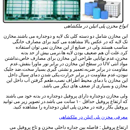
انواع مخزن پلی اتیلن در ملکشاهی
این مخازن شامل دو دسته کلی تک لایه و دوجداره می باشند.مخازن
تک لایه که در عکس بالا مشاهده می کنید برای مصارف خانگی
مناسب هستند ولی در صنایع از این مخازن نمی توان استفاده
کرد.علت آن هم ضعیف بودن لایه ها،نرمی بیش از حد بدنه
مخزن،عدم توانایی طراحی این مخازن برای مصارف خاص،نداشتن
مواد آنتی UV در سطح این مخازن در برابر نور ماورا بنفش،عدم
مقاومت در برابر ضربه،تعمیر و نشتی گیری بسیار سخت،ضد جلبک
نبودن،عدم مقاومت در برابر حرارت،یکی شدن دمای سیال داخل
این مخازن با دمای محیط اطراف نصب،طعم گرفتن آب داخل این
مخازن و بسیاری از ضعف های دیگر می باشد.
ولی مخازن دوجداره دارای پروفیل دوجداره در بدنه خود می باشند
که ارتفاع پروفیل حداقل ۱۰ سانت می باشد.در تصویر زیر می توانید
پروفیل بکار رفته در مخزن پلی اتیلن دوجداره را مشاهده کنید.
معرفی مخزن پلی اتیلن در ملکشاهی
ارتفاع پروفیل : فاصله بین جداره داخلی مخزن و تاج پروفیل می