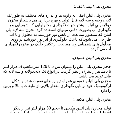
مخزن پلی اتیلنی افقی
:
مخزن پلی اتیلن افقی به زاویه ها و اندازه های مختلف به طور تک
لایه،دولایه و سه لایه قابل تولید و بهره برداری می باشد.از مخزن
دولایه پلی اتیلن بیشتر جهت نگهداری محلولهایی که شیمیایی و یا
نگهداری آب بصورت دفنی میتوان استفاده کرد.مخزن سه لایه پلی
اتیلن که بمنظور ممانعت از تابش نور خورشید به محلول و یا آب
طراحی می شود،که باعث جلوگیری از اثر نور خورشید بر روی
محلول های شیمیایی و یا ممانعت از تکثیر جلبک در مخزن نگهداری
آب می گردد.
مخزن پلی اتیلن عمودی
:
حجم مخزن پلی اتیلن را میتوان بین 5 تا 126 مترمکعب (5 هزار لیتر
تا 126 هزار لیتر) در نظر گرفت.در انواع تک لایه،دولایه و سه لایه که
قابل تولید می باشد.
مخزن پلی اتیلن عمودی همراه دیواره های تقویت شده و شکل
ارگونومیک خود توانایی نگهداری مقدار بالایی از مایعات با بالا و پایین
را دارد.
مخزن پلی اتیلن مکعبی:
تولید مخازن پلی اتیلن مکعبی تا حجم 30 هزار لیتر نیز از دیگر
افتخارات تولیدی ایده نوآوران می باشد.با توجه به نیاز این نوع از