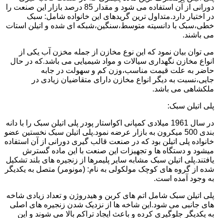
دورانی از آن استفاده می شود و مقدار 85 درصد بازار این صنعت را
در اختیار دارد.متداول ترین گریدهای این خانواده شامل: سبک
خطی،سبک با دانسیته متوسط،سنگین،شبکه ای شده و اتیلن استات
می باشند.
می توان بیان نمود که این نوع مخازن از جمله مخزن آب یکی از
انواع مخازن نگهداری سیالات و مواد شیمیایی می باشد.که در حال
حاضر به علت قیمت مناسب،وزن کم و سهولت در جابه
جایی،نسبت به دیگر انواع مخازن دارای متقاضیان زیادی در
ملکشاهی می باشد.
پلی اتیلن سبک:
در سال 1961 میلادی کمپانی اکواستار پودر پلی اتیلن سبک را با دانه
بندی 500 میکرون به بازار عرضه نمود.پلی اتیلن سبک نخستین عضو
خانواده پلی اتیلن بود که در صنعت قالب گیری دورانی از آن استفاده
میشود و دستگاه ها و تجهیزات این صنعت با این ماده گسترش
یافتند.پلی اتیلن سبک مشابه سایر پلیمرها از زنجیره های بلند تشکیل
شده از گروه های کوچک مولکولی به نام: (مونومر) متصل به یکدیگر
به وجود آمده است.
پلی اتیلن سبک شامل اتم های کربن و هیدروژن و تعداد زیادی شاخه
های جانبی می شود.این شاخه ها از نزدیک شدن زنجیره های اصلی
به یکدیگر جلوگیری کرده و باعث ایجاد تراکم بالا می شوند و این