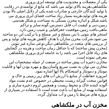
یکی از معضلات و محدودیت های توسعه آبزی پروری
ملکشاهی،هزینه بالای تولید می باشد که مانع از توانمندی در رقابت
با تولید کنندگان خارجی و صادرات شده یکی از دلایل اصلی بالا بودن
هزینه های تولید،هزینه بسیار زیاد ساخت فضای آبزی پروری می
باشد.شکل و اندازه مخزن بستگی به مساحت و شکل هندسی
زمین،دبی و کیفیت آب قابل دسترس،گونه،سایز و تراکم
ماهی،بافت زمین،موقعیت جغرافیایی و شیب زمین دارد.
استخر های بتونی با بتن مسلح و غیر مسلح و یا ترکیب این دو ساخته
می شود.شرکت مخزن سازان با هدف کاهش هزینه های تولید و پس
از بررسی های متعدد در ملکشاهی دیگر،نوعی سازه غیر بتونی
(مخزن پیش ساخته) که با حداقل زمان ساخت و هزینه در گنجایش
های زیاد قابل اجرا می باشد را به جامعه آبزی پروری ملکشاهی
معرفی نموده است.
مخازن ذخیره آب پیش ساخته در صنعت از جمله مشخصات این
مخازن می توان به نصب سریع وآسان,پیچ و مهره بودن آنها و قابلیت
مونتاژ و دمونتاژ و استحکام بالا آنها اشاره نمود.
امروزه حفاظت از منابع با ارزش آب های زیر زمینی و خاک و
قوانین سخت گیرانه زیست محیطی در خصوص عدم نشت مواد
آلوده کننده خاک و محیط زیست و همچنین لزوم ذخیره سازی و
استفاده بهینه از منابع آب باعث شده است تا استفاده در بسیاری از
پروژه های مرتبط با زمین و آب متداول گردد.
مخزن آب در ملکشاهی