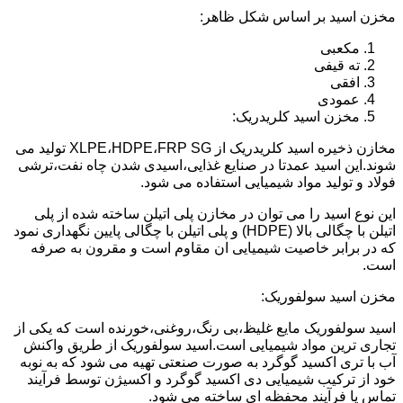
مخزن اسید بر اساس شکل ظاهر:
مکعبی
ته قیفی
افقی
عمودی
مخزن اسید کلریدریک:
مخازن ذخیره اسید کلریدریک از XLPE،HDPE،FRP SG تولید می
شوند.این اسید عمدتا در صنایع غذایی،اسیدی شدن چاه نفت،ترشی
فولاد و تولید مواد شیمیایی استفاده می شود.
این نوع اسید را می توان در مخازن پلی اتیلن ساخته شده از پلی
اتیلن با چگالی بالا (HDPE) و پلی اتیلن با چگالی پایین نگهداری نمود
که در برابر خاصیت شیمیایی ان مقاوم است و مقرون به صرفه
است.
مخزن اسید سولفوریک:
اسید سولفوریک مایع غلیظ،بی رنگ،روغنی،خورنده است که یکی از
تجاری ترین مواد شیمیایی است.اسید سولفوریک از طریق واکنش
آب با تری اکسید گوگرد به صورت صنعتی تهیه می شود که به نوبه
خود از ترکیب شیمیایی دی اکسید گوگرد و اکسیژن توسط فرآیند
تماس یا فرآیند محفظه ای ساخته می شود.