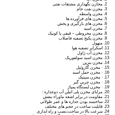
مخازن نگهداری مشتقات نفتی
مخزن نفت خام
مخزن واسطه
مخزن های فرآورده ها
مخزن های بارگیری و پخش
مخزن اسید
مخزن مخروطی – قیفی یا کونیک
مخزن پکیج تصفیه فاضلاب
منهول
اسکرابر تصفیه هوا
مخزن آب ژاول
مخزن اسید سولفوریک
مخزن بنزین
· مخزن گازوئیل
· مخزن حمل اسید
· مخزن سپتیک
· مخزن چربی گیر
· مخزن ایستگاه پمپاژ
مزایای مخزن پلی اتیلن آب دوجداره :
مقاومت در برابر اشعه ماوراء بنفش
ساختمند بودن جداره ها و عمر طولانی
قابلیت ساخت در حجم های مختلف
سرعت بالا در ساخت،نصب و راه اندازی