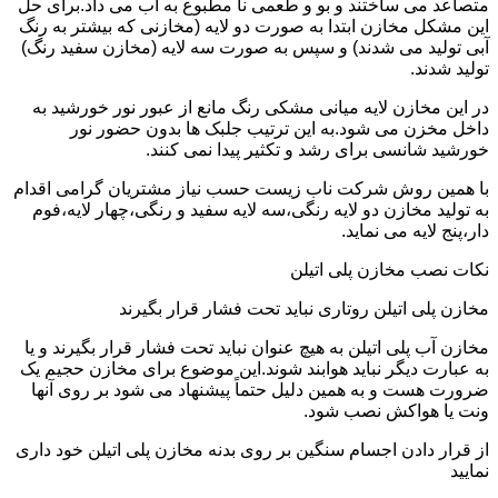
متصاعد می ساختند و بو و طعمی نا مطبوع به آب می داد.برای حل
این مشکل مخازن ابتدا به صورت دو لایه (مخازنی که بیشتر به رنگ
آبی تولید می شدند) و سپس به صورت سه لایه (مخازن سفید رنگ)
تولید شدند.
در این مخازن لایه میانی مشکی رنگ مانع از عبور نور خورشید به
داخل مخزن می شود.به این ترتیب جلبک ها بدون حضور نور
خورشید شانسی برای رشد و تکثیر پیدا نمی کنند.
با همین روش شرکت ناب زیست حسب نیاز مشتریان گرامی اقدام
به تولید مخازن دو لایه رنگی،سه لایه سفید و رنگی،چهار لایه،فوم
دار،پنج لایه می نماید.
نکات نصب مخازن پلی اتیلن
مخازن پلی اتیلن روتاری نباید تحت فشار قرار بگیرند
مخازن آب پلی اتیلن به هیچ عنوان نباید تحت فشار قرار بگیرند و یا
به عبارت دیگر نباید هوابند شوند.این موضوع برای مخازن حجیم یک
ضرورت هست و به همین دلیل حتماً پیشنهاد می شود بر روی آنها
ونت یا هواکش نصب شود.
از قرار دادن اجسام سنگین بر روی بدنه مخازن پلی اتیلن خود داری
نمایید