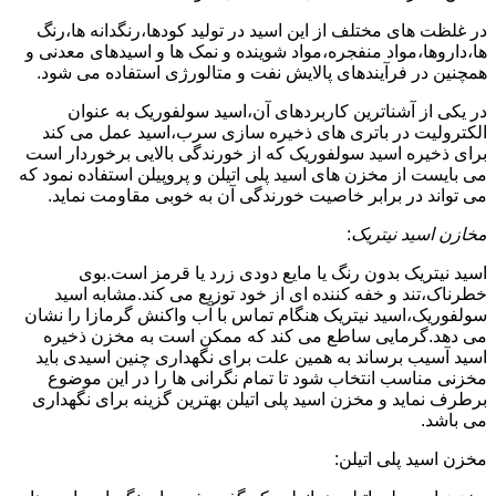
در غلظت های مختلف از این اسید در تولید کودها،رنگدانه ها،رنگ
ها،داروها،مواد منفجره،مواد شوینده و نمک ها و اسیدهای معدنی و
همچنین در فرآیندهای پالایش نفت و متالورژی استفاده می شود.
در یکی از آشناترین کاربردهای آن،اسید سولفوریک به عنوان
الکترولیت در باتری های ذخیره سازی سرب،اسید عمل می کند
برای ذخیره اسید سولفوریک که از خورندگی بالایی برخوردار است
می بایست از مخزن های اسید پلی اتیلن و پروپیلن استفاده نمود که
می تواند در برابر خاصیت خورندگی آن به خوبی مقاومت نماید.
مخازن اسید نیتریک
:
اسید نیتریک بدون رنگ یا مایع دودی زرد یا قرمز است.بوی
خطرناک،تند و خفه کننده ای از خود توزیع می کند.مشابه اسید
سولفوریک،اسید نیتریک هنگام تماس با آب واکنش گرمازا را نشان
می دهد.گرمایی ساطع می کند که ممکن است به مخزن ذخیره
اسید آسیب برساند به همین علت برای نگهداری چنین اسیدی باید
مخزنی مناسب انتخاب شود تا تمام نگرانی ها را در این موضوع
برطرف نماید و مخزن اسید پلی اتیلن بهترین گزینه برای نگهداری
می باشد.
مخزن اسید پلی اتیلن: