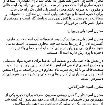
مخزن اسید پلی اتیلن همانطور که گفت شد برای نگهداری اسیدها و
ذخیره سازی آنها به خصوص در مدت طولانی می تواند یک ایده عالی
و مقرون به صرفه باشد.مخزن اسید پلی اتیلن یک راه حل عالی
برای ذخیره اسیدها و مواد شیمیایی است.این مخازن با محتویات و
سیالات درون مخزن واکنش نمی دهد و ناسازگار است و همچنین از
طول عمر بالایی برخوردار است.
مخزن اسید پلی پروپیلن:
مخزن اسید پلی پروپیلن،یک پلیمر ترموپلاستیک است که در طیف
گسترده ای از کاربردها مانند ساخت مخازن شیمیایی استفاده می
شود.مخازن پلی پروپیلن در جایی که مایعات با دمای بالا نیاز به
ذخیره یا پردازش دارند ایده آل هستند.
در بخش های شیمیایی و تصفیه آب،تقاضا برای ذخیره مواد شیمیایی
و مخازن اسیدی تهاجمی افزایش یافته است.پلی پروپیلن سفت و
سخت،فاقد بو با قدرت ضربه بالا،مقاوم در برابر اشعه ماوراء بنفش
است و برای بسیاری از کاربردهای صنعتی و ذخیره مواد شیمیایی در
دسترس است.
مخزن اسید فایبرگلاس:
مخزن اسید فایبر گلاس روشی مقرون بصرفه برای ذخیره یکی از
مهمترین مواد شیمیایی صنعتی ارائه می دهد.همانطور که گفته شد
از اسید سولفوریک در تولید کود،ساخت مواد شیمیایی،پالایش