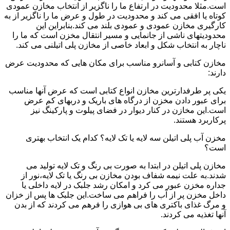
است.مثلا محدودیت در ارتفاع ما را ناگزیر از انتخاب مخازن عمودی
کوتاه یا افقی می کند و محدودیت در طول و عرض ما را ناگزیر از به
کارگیری مخازن عمودی و عمودی بلند می کند.بنابراین این
محدودیتهای ناشی از جانمایی و مسیر انتقال مخزن است که ما را
ناچار به انتخاب شکل و ابعاد خاصی از مخازن پلی اتیلنی می کند.
مخازن کتابی و آسانرو مناسب برای مکان هایی که محدودیت عرض
دارند:
یکی پر طرفدارترین مخازن انواع کتابی است که عرض آنها مناسب
برای عبور دادن مخزن از درگاه های باریک و دربهای کم عرض
است.این مخازن در کنار دیوار در فضای پیلوت و پارکینگ نیز
پرکاربرد هستند.
مخزن آب پلی اتیلن سه لایه یا تک لایه؟ کدام یک انتخاب بهتری
است؟
مخازن پلی اتیلن در ابتدا به صورت بی رنگ و تک لایه تولید می
شدند.به علت نیمه شفاف بودن مخازن بی رنگ یا تک لایه،نور از
جداره مخزن عبور می کرد و امکان رشد جلبک در لایه داخلی یا
داخل مخزن پر از آب را فراهم می ساخت.این جلبک ها پس از خزان
و مرگ غذای باکتری های بی هوازی را فرهم می کردند که از بدن
آنها تغذیه می کردند.