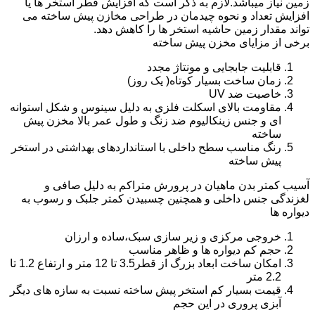
زمین نیاز میباشد.لازم به ذکر است که افزایش قطر استخر ها یا
افزایش تعداد و نحوه چیدمان در طراحی مخازن پیش ساخته می
تواند مقدار زمین حاشیه استخر ها را کاهش دهد.
برخی از مزایای مخزن پیش ساخته
قابلیت جابجایی و مونتاژ مجدد
زمان ساخت بسیار کوتاه( یک روز)
خاصیت ضد UV
مقاومت بالای اسکلت فلزی به دلیل سینوس و شکل استوانه
ای و جنس زینکالیوم ضد زنگ و طول عمر بالا مخزن پیش
ساخته
رنگ مناسب سطح داخلی با استانداردهای بهداشتی در استخر
پیش ساخته
آسیب کمتر بدن ماهیان در پرورش متراکم به دلیل صافی و
لغزندگی جنس داخلی و همچنین چسبیدن کمتر جلبک و رسوب به
دیواره ها
خروجی مرکزی و زیر سازی سبک،ساده و ارزان
حجم کم دیواره ها و ظاهر مناسب
امکان ساخت ابعاد بزرگ از قطر3.5 تا 12 متر و ارتفاع 1.2 تا
2.2 متر
قیمت بسیار کم استخر پیش ساخته نسبت به سازه های دیگر
آبزی پروری در این حجم