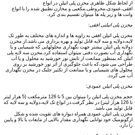
از لحاظ شکل ظاهری مخزن پلی اتیلن در انواع
افقی،عمودی،مخروطی،مکعبی و مخازن تطبیق شده را با انواع
وانت ها و زیر پله ها میتوان تقسیم بندی کرد.
مخزن پلی اتیلنی افقی
:
مخزن پلی اتیلن افقی به زاویه ها و اندازه های مختلف به طور تک
لایه،دولایه و سه لایه قابل تولید و بهره برداری می باشد.از مخزن
دولایه پلی اتیلن بیشتر جهت نگهداری محلولهایی که شیمیایی و یا
نگهداری آب بصورت دفنی میتوان استفاده کرد.مخزن سه لایه پلی
اتیلن که بمنظور ممانعت از تابش نور خورشید به محلول و یا آب
طراحی می شود،که باعث جلوگیری از اثر نور خورشید بر روی
محلول های شیمیایی و یا ممانعت از تکثیر جلبک در مخزن نگهداری
آب می گردد.
مخزن پلی اتیلن عمودی
:
حجم مخزن پلی اتیلن را میتوان بین 5 تا 126 مترمکعب (5 هزار لیتر
تا 126 هزار لیتر) در نظر گرفت.در انواع تک لایه،دولایه و سه لایه که
قابل تولید می باشد.
مخزن پلی اتیلن عمودی همراه دیواره های تقویت شده و شکل
ارگونومیک خود توانایی نگهداری مقدار بالایی از مایعات با بالا و پایین
را دارد.