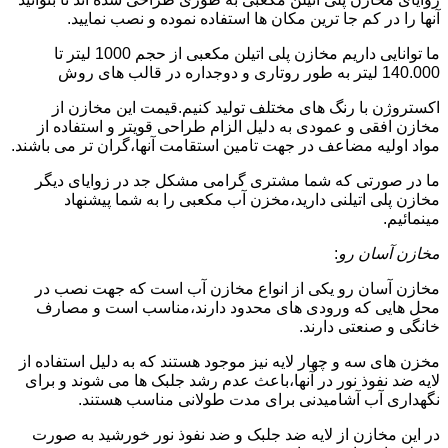
آنها را در کم جا ترین مکان ها استفاده نموده و نصب نمایید.
ما توانایی داریم مخازن پلی اتیلن مکعبی از حجم 1000 لیتر تا
140.000 لیتر به طور روتاری و دوجداره در قالب های روش
اکستروژن با رنگ های مختلف تولید کنیم.قیمت این مخازن از
مخازن افقی و عمودی به دلیل الزام طراحی قویتر و استفاده از
مواد اولیه مضاعف در جهت تامین استقامت آنها،گران تر می باشند.
ما در صورتی که شما مشتری گرامی مشکل جد در زوایای دیگر
مخازن پلی اتیلنی دارید،مخزن آب مکعبی را به شما پیشنهاد
مینمائیم.
مخازن آسان رو
:
مخازن آسان رو یکی از انواع مخازن آب است که جهت نصب در
محل هایی که ورودی های محدود دارند،مناسب است و مصارف
خانگی و صنعتی دارند.
مخزن های سه و چهار لایه نیز موجود هستند که به دلیل استفاده از
لایه ضد نفوذ نور در آنها،باعث عدم رشد جلبک ها می شوند و برای
نگهداری آب آشامیدنی برای مدت طولانی مناسب هستند.
در این مخازن از لایه ضد جلبک و ضد نفوذ نور خورشید به صورت