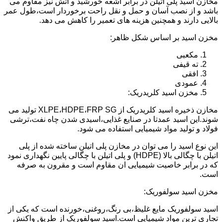
مخازن اسید پلی اتیلن در برابر اشعه خورشید و آتش نیز مقاوم می
باشد و از نصب آسان و حمل و نقل راحت برخوردار است،طول عمر
بالایی دارند و همچنین هزینه های تعمیر را کاهش می دهد.
مخزن اسید بر اساس شکل ظاهر:
مکعبی
ته قیفی
افقی
عمودی
مخزن اسید کلریدریک:
مخازن ذخیره اسید کلریدریک از XLPE،HDPE،FRP SG تولید می
شوند.این اسید عمدتا در صنایع غذایی،اسیدی شدن چاه نفت،ترشی
فولاد و تولید مواد شیمیایی استفاده می شود.
این نوع اسید را می توان در مخازن پلی اتیلن ساخته شده از پلی
اتیلن با چگالی بالا (HDPE) و پلی اتیلن با چگالی پایین نگهداری نمود
که در برابر خاصیت شیمیایی ان مقاوم است و مقرون به صرفه
است.
مخزن اسید سولفوریک:
اسید سولفوریک مایع غلیظ،بی رنگ،روغنی،خورنده است که یکی از
تجاری ترین مواد شیمیایی است.اسید سولفوریک از طریق واکنش