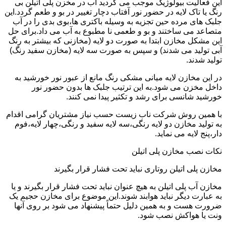
این فعالیت بیولوژیک موجب می گردید آب در مخزن پلی اتیلن بی
رنگ یا تاک لایه در حضور نور آفتاب دچار تغییر در بو و طعم گردد.این
جلبک های مرده حین تجزیه به وسیله باکتری ها،بوی بدی را در آب
متصاعد می ساختند و بو و طعمی نا مطبوع به آب می داد.برای حل
این مشکل مخازن ابتدا به صورت دو لایه (مخازنی که بیشتر به رنگ
آبی تولید می شدند) و سپس به صورت سه لایه (مخازن سفید رنگ)
تولید شدند.
در این مخازن لایه میانی مشکی رنگ مانع از عبور نور خورشید به
داخل مخزن می شود.به این ترتیب جلبک ها بدون حضور نور
خورشید شانسی برای رشد و تکثیر پیدا نمی کنند.
با همین روش شرکت ناب زیست حسب نیاز مشتریان گرامی اقدام
به تولید مخازن دو لایه رنگی،سه لایه سفید و رنگی،چهار لایه،فوم
دار،پنج لایه می نماید.
نکات نصب مخازن پلی اتیلن
مخازن پلی اتیلن روتاری نباید تحت فشار قرار بگیرند
مخازن آب پلی اتیلن به هیچ عنوان نباید تحت فشار قرار بگیرند و یا
به عبارت دیگر نباید هوابند شوند.این موضوع برای مخازن حجیم یک
ضرورت هست و به همین دلیل حتماً پیشنهاد می شود بر روی آنها
ونت یا هواکش نصب شود.