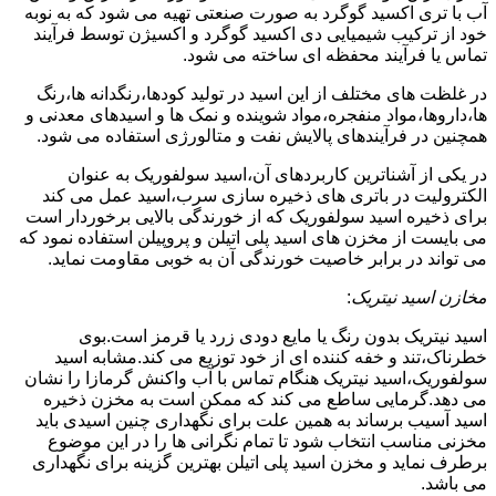
آب با تری اکسید گوگرد به صورت صنعتی تهیه می شود که به نوبه
خود از ترکیب شیمیایی دی اکسید گوگرد و اکسیژن توسط فرآیند
تماس یا فرآیند محفظه ای ساخته می شود.
در غلظت های مختلف از این اسید در تولید کودها،رنگدانه ها،رنگ
ها،داروها،مواد منفجره،مواد شوینده و نمک ها و اسیدهای معدنی و
همچنین در فرآیندهای پالایش نفت و متالورژی استفاده می شود.
در یکی از آشناترین کاربردهای آن،اسید سولفوریک به عنوان
الکترولیت در باتری های ذخیره سازی سرب،اسید عمل می کند
برای ذخیره اسید سولفوریک که از خورندگی بالایی برخوردار است
می بایست از مخزن های اسید پلی اتیلن و پروپیلن استفاده نمود که
می تواند در برابر خاصیت خورندگی آن به خوبی مقاومت نماید.
مخازن اسید نیتریک
:
اسید نیتریک بدون رنگ یا مایع دودی زرد یا قرمز است.بوی
خطرناک،تند و خفه کننده ای از خود توزیع می کند.مشابه اسید
سولفوریک،اسید نیتریک هنگام تماس با آب واکنش گرمازا را نشان
می دهد.گرمایی ساطع می کند که ممکن است به مخزن ذخیره
اسید آسیب برساند به همین علت برای نگهداری چنین اسیدی باید
مخزنی مناسب انتخاب شود تا تمام نگرانی ها را در این موضوع
برطرف نماید و مخزن اسید پلی اتیلن بهترین گزینه برای نگهداری
می باشد.