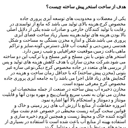
هدف از ساخت استخر پیش ساخته چیست؟
یکی از معضلات و محدودیت های توسعه آبزی پروری جاده
مخصوص کرج،هزینه بالای تولید می باشد که مانع از توانمندی در
رقابت با تولید کنندگان خارجی و صادرات شده یکی از دلایل اصلی
بالا بودن هزینه های تولید،هزینه بسیار زیاد ساخت فضای آبزی
پروری می باشد.شکل و اندازه مخزن بستگی به مساحت و شکل
هندسی زمین،دبی و کیفیت آب قابل دسترس،گونه،سایز و تراکم
ماهی،بافت زمین،موقعیت جغرافیایی و شیب زمین دارد.
استخر های بتونی با بتن مسلح و غیر مسلح و یا ترکیب این دو ساخته
می شود.شرکت مخزن سازان با هدف کاهش هزینه های تولید و پس
از بررسی های متعدد در جاده مخصوص کرج دیگر،نوعی سازه غیر
بتونی (مخزن پیش ساخته) که با حداقل زمان ساخت و هزینه در
گنجایش های زیاد قابل اجرا می باشد را به جامعه آبزی پروری جاده
مخصوص کرج معرفی نموده است.
مخازن ذخیره آب پیش ساخته در صنعت از جمله مشخصات این
مخازن می توان به نصب سریع وآسان,پیچ و مهره بودن آنها و قابلیت
مونتاژ و دمونتاژ و استحکام بالا آنها اشاره نمود.
امروزه حفاظت از منابع با ارزش آب های زیر زمینی و خاک و
قوانین سخت گیرانه زیست محیطی در خصوص عدم نشت مواد
آلوده کننده خاک و محیط زیست و همچنین لزوم ذخیره سازی و
استفاده بهینه از منابع آب باعث شده است تا استفاده در بسیاری از
پروژه های مرتبط با زمین و آب متداول گردد.