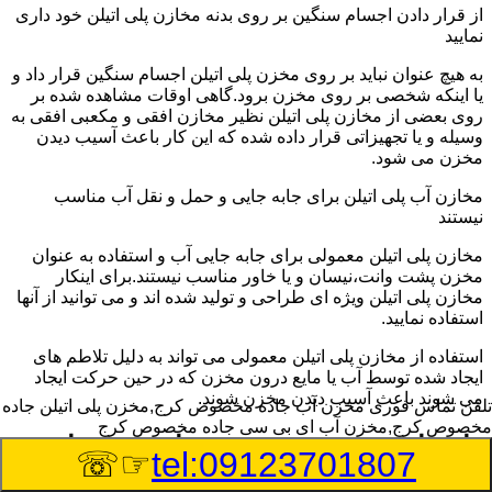
از قرار دادن اجسام سنگین بر روی بدنه مخازن پلی اتیلن خود داری
نمایید
به هیچ عنوان نباید بر روی مخزن پلی اتیلن اجسام سنگین قرار داد و
یا اینکه شخصی بر روی مخزن برود.گاهی اوقات مشاهده شده بر
روی بعضی از مخازن پلی اتیلن نظیر مخازن افقی و مکعبی افقی به
وسیله و یا تجهیزاتی قرار داده شده که این کار باعث آسیب دیدن
مخزن می شود.
مخازن آب پلی اتیلن برای جابه جایی و حمل و نقل آب مناسب
نیستند
مخازن پلی اتیلن معمولی برای جابه جایی آب و استفاده به عنوان
مخزن پشت وانت،نیسان و یا خاور مناسب نیستند.برای اینکار
مخازن پلی اتیلن ویژه ای طراحی و تولید شده اند و می توانید از آنها
استفاده نمایید.
استفاده از مخازن پلی اتیلن معمولی می تواند به دلیل تلاطم های
ایجاد شده توسط آب یا مایع درون مخزن که در حین حرکت ایجاد
می شوند باعث آسیب دیدن مخزن شوند.
تلفن تماس فوری
مخزن آب جاده مخصوص کرج,مخزن پلی اتیلن جاده
مخصوص کرج,مخزن آب ای بی سی جاده مخصوص کرج
راهنمای خرید مخزن ذخیره اسید و مواد
☞☏
tel:09123701807
شیمیایی خورنده در جاده مخصوص کرج