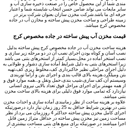
مندی شما از این محصول خاص را در صنعت ذخیره سازی آب و
سایر مایعات می تواند ضامن حسن انتخاب شایسته شما و اعتبار
حرفه ای ما باشد.شرکت مخزن سازان بعنوان شرکت برتر در
زمینه طراحی و ساخت مخزن پیش ساخته و مخازن آب در جاده
مخصوص کرج میباشد.
قیمت مخزن آب پیش ساخته در جاده مخصوص کرج
هزینه ساخت مخزن آب در جاده مخصوص کرج پیش ساخته بدلیل
نصب آسان و کوتاه بودن اجرای نصب آن در دو مرحله زیر سازی و
نصب استخر آماده در محل،بسیار کمتر از استخرهای بتنی می باشد
زیرا استخرهای بتنی به دلیل شرایط آماده سازی دشوار و طولانی به
دلیل اجرای مراحلی نظیر خاکبرداری کف،مخلوط ریزی کف،تهیه
بتن ومیلگرد،هزینه بالای قالب بندی و اجرای بتن و آراما توربندی
وسیستم آن،کف سازی،شیب بندی،حمل ونقل و...همه موارد فوق و
از همه مهمتر برای اجرای مراحل فوق تعداد بالایی نیروی انسانی
نیازدارد که تمامی موارد فوق دلیلی برای هزینه بالای ساخت مخزن
بتنی میباشد.
علاوه بر هزینه ساخت از نظر زمانبندی آماده سازی و احداث مخزن
بتنی در بهترین شرایط حداقل به 25 روز زمان نیاز دارد درصورتیکه
اجرای کامل مخزن پیش ساخته حداکثر 4 روززمان می برد.از نظر
مساحت زمین نیز مخزن پیش ساخته در حداقل متراژ زمین قابل
اجرا میباشند در صورتیکه برای منبع های بتنی مساحت بیشتری از