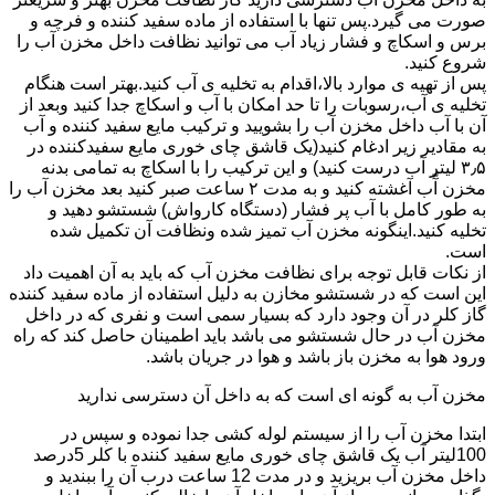
صورت می گیرد.پس تنها با استفاده از ماده سفید کننده و فرچه و
برس و اسکاچ و فشار زیاد آب می توانید نظافت داخل مخزن آب را
شروع کنید.
پس از تهیه ی موارد بالا،اقدام به تخلیه ی آب کنید.بهتر است هنگام
تخلیه ی آب،رسوبات را تا حد امکان با آب و اسکاچ جدا کنید وبعد از
آن با آب داخل مخزن آب را بشویید و ترکیب مایع سفید کننده و آب
به مقادیر زیر ادغام کنید(یک قاشق چای خوری مایع سفیدکننده در
۳٫۵ لیتر آب درست کنید) و این ترکیب را با اسکاچ به تمامی بدنه
مخزن آّب آغشته کنید و به مدت ۲ ساعت صبر کنید بعد مخزن آب را
به طور کامل با آب پر فشار (دستگاه کارواش) شستشو دهید و
تخلیه کنید.اینگونه مخزن آب تمیز شده ونظافت آن تکمیل شده
است.
از نکات قابل توجه برای نظافت مخزن آب که باید به آن اهمیت داد
این است که در شستشو مخازن به دلیل استفاده از ماده سفید کننده
گاز کلر در آن وجود دارد که بسیار سمی است و نفری که در داخل
مخزن آب در حال شستشو می باشد باید اطمینان حاصل کند که راه
ورود هوا به مخزن باز باشد و هوا در جریان باشد.
مخزن آب به گونه ای است که به داخل آن دسترسی ندارید
ابتدا مخزن آب را از سیستم لوله کشی جدا نموده و سپس در
100لیتر آب یک قاشق چای خوری مایع سفید کننده با کلر 5درصد
داخل مخزن آب بریزید و در مدت 12 ساعت درب آن را ببندید و