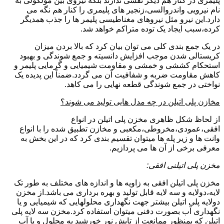
پلیمری در کنار هم دیگر نقشی ندارند بلکه نیروی بین مولکولی به
نام نیرویی واندروالسی،زنجیر های پلیمری را کنار هم نگه می
دارد.این نیرو مثل نیروهای مغناطیسی پلیمر ها را جذب همدیگر
کرده،سبب ایجاد یک توده متراکم خواهد شد.
در یک جمع بندی کلی می توان بیان کرد که بالا بردن میزان
کریستالی شدن موجب افزایش دانسیته و جمع شوندگی و بهبود
استحکام کششی و خمشی و مقاومت شیمیایی و گرمایی پلیمر و
کاهش مقاومت ضربه و شفافیت آن می گردد.ضمناً این پدیده یک
نواختی در جمع شوندگی قطعه نهایی را می کاهد.
مخازن پلی اتیلن در چه مدل هایی تولید می شوند؟
از لحاظ شکل ظاهری مخزن پلی اتیلن در انواع
افقی،عمودی،مخروطی،مکعبی و مخازن تطبیق شده را با انواع
وانت ها و زیر پله ها میتوان تقسیم بندی کرد که در این بخش به
معرفی برخی از آن ها می پردازیم.
مخزن پلی اتیلنی افقی:
مخزن پلی اتیلن افقی به زاویه ها و اندازه های مختلف به طور تک
لایه،دولایه و سه لایه قابل تولید و بهره برداری می باشد.از مخزن
دولایه پلی اتیلن بیشتر جهت نگهداری محلولهایی که شیمیایی و یا
نگهداری آب بصورت دفنی میتوان استفاده کرد.مخزن سه لایه پلی
اتیلن که بمنظور ممانعت از تابش نور خورشید به محلول و یا آب