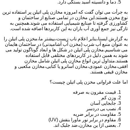
دما و دانسیته اسید بستگی دارد.
به جرأت می توان گفت که امروزه مخازن پلی اتیلن پر استفاده ترین
نوع مخزن هستند.این مخازن در تمامی صنایع از ساختمان و
کشاورزی گرفته تا صنایع شیمیایی استفاده می شوند.همچنین به
تازگی نیز جمع آوری آب باران به این کاربردها اضافه شده است.
به گزارش ایسنا،بنابر اعلام ناب زیست،بیشتر ما،مخزن پلی اتیلن را
به عنوان منبع آب شرب (مخزن آب آشامیدنی) در ساختمان هایمان
می شناسیم.مخازن پلی اتیلن در شکل ها و ابعاد گوناگون تولید می
شوند به همین دلیل در کاربردهای مختلفی قابل استفاده
هستند.متداول ترین انواع مخازن پلی اتیلن شامل مخازن
افقی،مخازن عمودی،مخازن آسانرو یا کتابی،مخازن مکعبی و
مخازن قیفی هستند.
اما علت فراوانی مخزن پلی اتیلن چیست؟
قیمت مقرون به صرفه
وزن کم
جابجایی آسان
نصب بی دردسر
مقاومت در برابر ضربه
مقاوم در برابر نور ماورا بنفش (UV)
بعضی ازا ین مخازن،ضد جلبک اند.