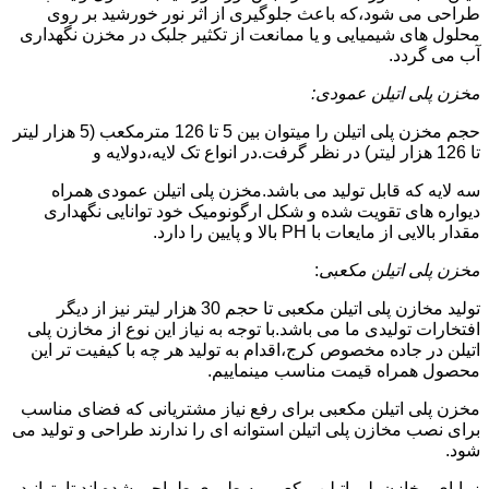
طراحی می شود،که باعث جلوگیری از اثر نور خورشید بر روی
محلول های شیمیایی و یا ممانعت از تکثیر جلبک در مخزن نگهداری
آب می گردد.
مخزن پلی اتیلن عمودی:
حجم مخزن پلی اتیلن را میتوان بین 5 تا 126 مترمکعب (5 هزار لیتر
تا 126 هزار لیتر) در نظر گرفت.در انواع تک لایه،دولایه و
سه لایه که قابل تولید می باشد.مخزن پلی اتیلن عمودی همراه
دیواره های تقویت شده و شکل ارگونومیک خود توانایی نگهداری
مقدار بالایی از مایعات با PH بالا و پایین را دارد.
مخزن پلی اتیلن مکعبی
:
تولید مخازن پلی اتیلن مکعبی تا حجم 30 هزار لیتر نیز از دیگر
افتخارات تولیدی ما می باشد.با توجه به نیاز این نوع از مخازن پلی
اتیلن در جاده مخصوص کرج،اقدام به تولید هر چه با کیفیت تر این
محصول همراه قیمت مناسب مینماییم.
مخزن پلی اتیلن مکعبی برای رفع نیاز مشتریانی که فضای مناسب
برای نصب مخازن پلی اتیلن استوانه ای را ندارند طراحی و تولید می
شود.
زوایای مخازن پلی اتیلن مکعبی به طوری طراحی شده اند تا بتوانید