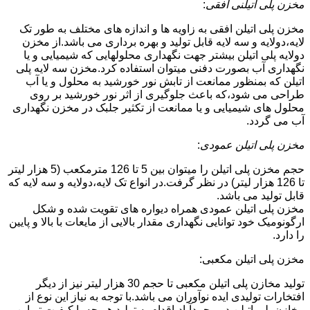
مخزن پلی اتیلنی افقی
:
مخزن پلی اتیلن افقی به زاویه ها و اندازه های مختلف به طور تک
لایه،دولایه و سه لایه قابل تولید و بهره برداری می باشد.از مخزن
دولایه پلی اتیلن بیشتر جهت نگهداری محلولهایی که شیمیایی و یا
نگهداری آب بصورت دفنی میتوان استفاده کرد.مخزن سه لایه پلی
اتیلن که بمنظور ممانعت از تابش نور خورشید به محلول و یا آب
طراحی می شود،که باعث جلوگیری از اثر نور خورشید بر روی
محلول های شیمیایی و یا ممانعت از تکثیر جلبک در مخزن نگهداری
آب می گردد.
مخزن پلی اتیلن عمودی
:
حجم مخزن پلی اتیلن را میتوان بین 5 تا 126 مترمکعب (5 هزار لیتر
تا 126 هزار لیتر) در نظر گرفت.در انواع تک لایه،دولایه و سه لایه که
قابل تولید می باشد.
مخزن پلی اتیلن عمودی همراه دیواره های تقویت شده و شکل
ارگونومیک خود توانایی نگهداری مقدار بالایی از مایعات با بالا و پایین
را دارد.
مخزن پلی اتیلن مکعبی:
تولید مخازن پلی اتیلن مکعبی تا حجم 30 هزار لیتر نیز از دیگر
افتخارات تولیدی ایده نوآوران می باشد.با توجه به نیاز این نوع از
مخازن پلی اتیلن در محمدآباد،اقدام به تولید هر چه با کیفیت تر این