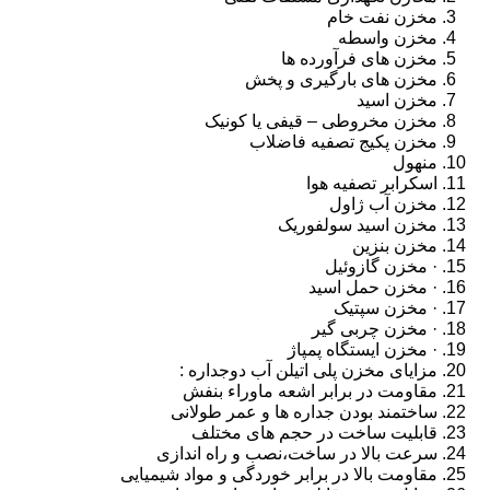
مخزن نفت خام
مخزن واسطه
مخزن های فرآورده ها
مخزن های بارگیری و پخش
مخزن اسید
مخزن مخروطی – قیفی یا کونیک
مخزن پکیج تصفیه فاضلاب
منهول
اسکرابر تصفیه هوا
مخزن آب ژاول
مخزن اسید سولفوریک
مخزن بنزین
· مخزن گازوئیل
· مخزن حمل اسید
· مخزن سپتیک
· مخزن چربی گیر
· مخزن ایستگاه پمپاژ
مزایای مخزن پلی اتیلن آب دوجداره :
مقاومت در برابر اشعه ماوراء بنفش
ساختمند بودن جداره ها و عمر طولانی
قابلیت ساخت در حجم های مختلف
سرعت بالا در ساخت،نصب و راه اندازی
مقاومت بالا در برابر خوردگی و مواد شیمیایی