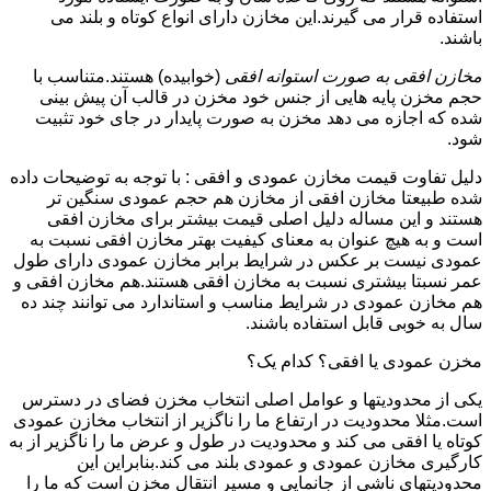
استفاده قرار می گیرند.این مخازن دارای انواع کوتاه و بلند می
باشند.
مخازن افقی به صورت استوانه افقی
(خوابیده) هستند.متناسب با
حجم مخزن پایه هایی از جنس خود مخزن در قالب آن پیش بینی
شده که اجازه می دهد مخزن به صورت پایدار در جای خود تثبیت
شود.
دلیل تفاوت قیمت مخازن عمودی و افقی : با توجه به توضیحات داده
شده طبیعتا مخازن افقی از مخازن هم حجم عمودی سنگین تر
هستند و این مساله دلیل اصلی قیمت بیشتر برای مخازن افقی
است و به هیچ عنوان به معنای کیفیت بهتر مخازن افقی نسبت به
عمودی نیست بر عکس در شرایط برابر مخازن عمودی دارای طول
عمر نسبتا بیشتری نسبت به مخازن افقی هستند.هم مخازن افقی و
هم مخازن عمودی در شرایط مناسب و استاندارد می توانند چند ده
سال به خوبی قابل استفاده باشند.
مخزن عمودی یا افقی؟ کدام یک؟
یکی از محدودیتها و عوامل اصلی انتخاب مخزن فضای در دسترس
است.مثلا محدودیت در ارتفاع ما را ناگزیر از انتخاب مخازن عمودی
کوتاه یا افقی می کند و محدودیت در طول و عرض ما را ناگزیر از به
کارگیری مخازن عمودی و عمودی بلند می کند.بنابراین این
محدودیتهای ناشی از جانمایی و مسیر انتقال مخزن است که ما را