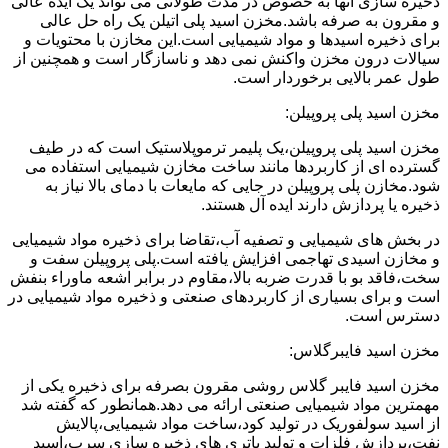
ذخیره سازی آنها به خصوص در مدت طولانی می تواند یک ایده عالی
و مقرون به صرفه باشد.مخزن اسید پلی اتیلن یک راه حل عالی
برای ذخیره اسیدها و مواد شیمیایی است.این مخازن با محتویات و
سیالات درون مخزن واکنش نمی دهد و ناسازگار است و همچنین از
طول عمر بالایی برخوردار است.
مخزن اسید پلی پروپیلن:
مخزن اسید پلی پروپیلن،یک پلیمر ترموپلاستیک است که در طیف
گسترده ای از کاربردها مانند ساخت مخازن شیمیایی استفاده می
شود.مخازن پلی پروپیلن در جایی که مایعات با دمای بالا نیاز به
ذخیره یا پردازش دارند ایده آل هستند.
در بخش های شیمیایی و تصفیه آب،تقاضا برای ذخیره مواد شیمیایی
و مخازن اسیدی تهاجمی افزایش یافته است.پلی پروپیلن سفت و
سخت،فاقد بو با قدرت ضربه بالا،مقاوم در برابر اشعه ماوراء بنفش
است و برای بسیاری از کاربردهای صنعتی و ذخیره مواد شیمیایی در
دسترس است.
مخزن اسید فایبرگلاس:
مخزن اسید فایبر گلاس روشی مقرون بصرفه برای ذخیره یکی از
مهمترین مواد شیمیایی صنعتی ارائه می دهد.همانطور که گفته شد
از اسید سولفوریک در تولید کود،ساخت مواد شیمیایی،پالایش
نفت،پردازش فلزات و تولید باتری های ذخیره سازی سرب،اسید