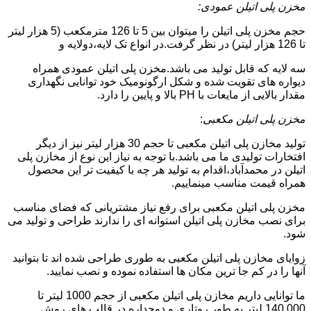
مخزن پلی اتیلن عمودی:
حجم مخزن پلی اتیلن را میتوان بین 5 تا 126 مترمکعب (5 هزار لیتر
تا 126 هزار لیتر) در نظر گرفت.در انواع تک لایه،دولایه و
سه لایه که قابل تولید می باشد.مخزن پلی اتیلن عمودی همراه
دیواره های تقویت شده و شکل ارگونومیک خود توانایی نگهداری
مقدار بالایی از مایعات با PH بالا و پایین را دارد.
مخزن پلی اتیلن مکعبی
:
تولید مخازن پلی اتیلن مکعبی تا حجم 30 هزار لیتر نیز از دیگر
افتخارات تولیدی ما می باشد.با توجه به نیاز این نوع از مخازن پلی
اتیلن در محمدآباد،اقدام به تولید هر چه با کیفیت تر این محصول
همراه قیمت مناسب مینماییم.
مخزن پلی اتیلن مکعبی برای رفع نیاز مشتریانی که فضای مناسب
برای نصب مخازن پلی اتیلن استوانه ای را ندارند طراحی و تولید می
شود.
زوایای مخازن پلی اتیلن مکعبی به طوری طراحی شده اند تا بتوانید
آنها را در کم جا ترین مکان ها استفاده نموده و نصب نمایید.
ما توانایی داریم مخازن پلی اتیلن مکعبی از حجم 1000 لیتر تا
140.000 لیتر به طور روتاری و دوجداره در قالب های روش