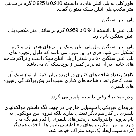
طور کلی به پلی اتیلن های با دانسیته 0.910 تا 0.925 گرم بر سانتی
متر مکعب،پلی اتیلن سبک میتوان گفت.
پلی اتیلن سنگین
پلی اتیلن با دانسیته 0.941 تا 0.959 گرم بر سانتی متر مکعب پلی
اتیلن سنگین نام دارد.
پلی اتیلن سنگین مثل پلی اتیلن سبک از اتم های هیدروژن و کربن
تشکیل می شود.فرق در این مورد می باشد که طول زنجیره های
پلی اتیلن سنگین ۵۰ بار بلندتر از پلی اتیلن سبک است و تراکم شاخه
های جانبی در آن ده برابر کمتر از نوع.سبک آن می باشد.
کاهش تعداد شاخه های کناری در آن ده برابر کمتر از نوع سبک آن
است.کاهش تعداد شاخه های کناری سبب افزایش پراکندگی زنجیره
های پلیمری
و در نتیجه بالا رفتن دانسیته پلیمر می گردد.
نیروهای فیزیکی یا شیمیایی خارجی در جهت نگه داشتن مولکولهای
پلیمری در کنار هم دیگر نقشی ندارند بلکه نیروی بین مولکولی به
نام نیرویی واندروالسی،زنجیر های پلیمری را کنار هم نگه می
دارد.این نیرو مثل نیروهای مغناطیسی پلیمر ها را جذب همدیگر
کرده،سبب ایجاد یک توده متراکم خواهد شد.