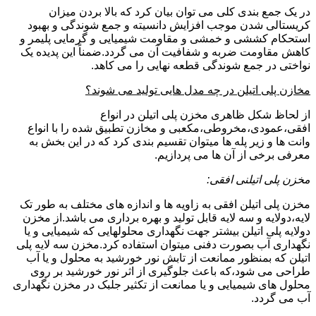
در یک جمع بندی کلی می توان بیان کرد که بالا بردن میزان
کریستالی شدن موجب افزایش دانسیته و جمع شوندگی و بهبود
استحکام کششی و خمشی و مقاومت شیمیایی و گرمایی پلیمر و
کاهش مقاومت ضربه و شفافیت آن می گردد.ضمناً این پدیده یک
نواختی در جمع شوندگی قطعه نهایی را می کاهد.
مخازن پلی اتیلن در چه مدل هایی تولید می شوند؟
از لحاظ شکل ظاهری مخزن پلی اتیلن در انواع
افقی،عمودی،مخروطی،مکعبی و مخازن تطبیق شده را با انواع
وانت ها و زیر پله ها میتوان تقسیم بندی کرد که در این بخش به
معرفی برخی از آن ها می پردازیم.
مخزن پلی اتیلنی افقی:
مخزن پلی اتیلن افقی به زاویه ها و اندازه های مختلف به طور تک
لایه،دولایه و سه لایه قابل تولید و بهره برداری می باشد.از مخزن
دولایه پلی اتیلن بیشتر جهت نگهداری محلولهایی که شیمیایی و یا
نگهداری آب بصورت دفنی میتوان استفاده کرد.مخزن سه لایه پلی
اتیلن که بمنظور ممانعت از تابش نور خورشید به محلول و یا آب
طراحی می شود،که باعث جلوگیری از اثر نور خورشید بر روی
محلول های شیمیایی و یا ممانعت از تکثیر جلبک در مخزن نگهداری
آب می گردد.