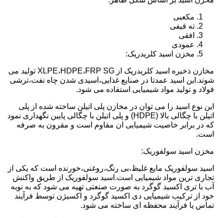
مکعبی
ته قیفی
افقی
عمودی
مخزن اسید کلریدریک:
مخازن ذخیره اسید کلریدریک از XLPE،HDPE،FRP SG تولید می
شوند.این اسید عمدتا در صنایع غذایی،اسیدی شدن چاه نفت،ترشی
فولاد و تولید مواد شیمیایی استفاده می شود.
این نوع اسید را می توان در مخازن پلی اتیلن ساخته شده از پلی
اتیلن با چگالی بالا (HDPE) و پلی اتیلن با چگالی پایین نگهداری نمود
که در برابر خاصیت شیمیایی ان مقاوم است و مقرون به صرفه
است.
مخزن اسید سولفوریک:
اسید سولفوریک مایع غلیظ،بی رنگ،روغنی،خورنده است که یکی از
تجاری ترین مواد شیمیایی است.اسید سولفوریک از طریق واکنش
آب با تری اکسید گوگرد به صورت صنعتی تهیه می شود که به نوبه
خود از ترکیب شیمیایی دی اکسید گوگرد و اکسیژن توسط فرآیند
تماس یا فرآیند محفظه ای ساخته می شود.