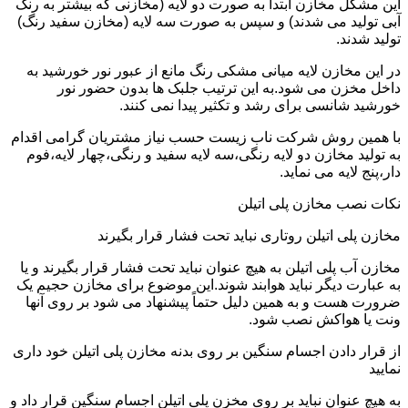
این مشکل مخازن ابتدا به صورت دو لایه (مخازنی که بیشتر به رنگ
آبی تولید می شدند) و سپس به صورت سه لایه (مخازن سفید رنگ)
تولید شدند.
در این مخازن لایه میانی مشکی رنگ مانع از عبور نور خورشید به
داخل مخزن می شود.به این ترتیب جلبک ها بدون حضور نور
خورشید شانسی برای رشد و تکثیر پیدا نمی کنند.
با همین روش شرکت ناب زیست حسب نیاز مشتریان گرامی اقدام
به تولید مخازن دو لایه رنگی،سه لایه سفید و رنگی،چهار لایه،فوم
دار،پنج لایه می نماید.
نکات نصب مخازن پلی اتیلن
مخازن پلی اتیلن روتاری نباید تحت فشار قرار بگیرند
مخازن آب پلی اتیلن به هیچ عنوان نباید تحت فشار قرار بگیرند و یا
به عبارت دیگر نباید هوابند شوند.این موضوع برای مخازن حجیم یک
ضرورت هست و به همین دلیل حتماً پیشنهاد می شود بر روی آنها
ونت یا هواکش نصب شود.
از قرار دادن اجسام سنگین بر روی بدنه مخازن پلی اتیلن خود داری
نمایید
به هیچ عنوان نباید بر روی مخزن پلی اتیلن اجسام سنگین قرار داد و