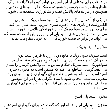
در غلظت های مختلف از این اسید در تولید کودها،رنگدانه ها،رنگ
ها،داروها،مواد منفجره،مواد شوینده و نمک ها و اسیدهای معدنی و
همچنین در فرآیندهای پالایش نفت و متالورژی استفاده می شود.
در یکی از آشناترین کاربردهای آن،اسید سولفوریک به عنوان
الکترولیت در باتری های ذخیره سازی سرب،اسید عمل می کند
برای ذخیره اسید سولفوریک که از خورندگی بالایی برخوردار است
می بایست از مخزن های اسید پلی اتیلن و پروپیلن استفاده نمود که
می تواند در برابر خاصیت خورندگی آن به خوبی مقاومت نماید.
مخازن اسید نیتریک
:
اسید نیتریک بدون رنگ یا مایع دودی زرد یا قرمز است.بوی
خطرناک،تند و خفه کننده ای از خود توزیع می کند.مشابه اسید
سولفوریک،اسید نیتریک هنگام تماس با آب واکنش گرمازا را نشان
می دهد.گرمایی ساطع می کند که ممکن است به مخزن ذخیره
اسید آسیب برساند به همین علت برای نگهداری چنین اسیدی باید
مخزنی مناسب انتخاب شود تا تمام نگرانی ها را در این موضوع
برطرف نماید و مخزن اسید پلی اتیلن بهترین گزینه برای نگهداری
می باشد.
مخزن اسید پلی اتیلن:
مخزن اسید پلی اتیلن همانطور که گفت شد برای نگهداری اسیدها و