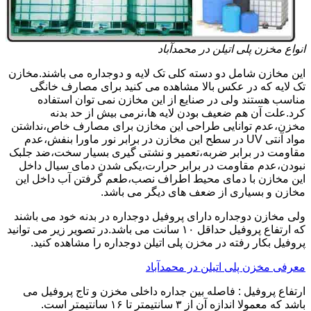
انواع مخزن پلی اتیلن در محمدآباد
این مخازن شامل دو دسته کلی تک لایه و دوجداره می باشند.مخازن
تک لایه که در عکس بالا مشاهده می کنید برای مصارف خانگی
مناسب هستند ولی در صنایع از این مخازن نمی توان استفاده
کرد.علت آن هم ضعیف بودن لایه ها،نرمی بیش از حد بدنه
مخزن،عدم توانایی طراحی این مخازن برای مصارف خاص،نداشتن
مواد آنتی UV در سطح این مخازن در برابر نور ماورا بنفش،عدم
مقاومت در برابر ضربه،تعمیر و نشتی گیری بسیار سخت،ضد جلبک
نبودن،عدم مقاومت در برابر حرارت،یکی شدن دمای سیال داخل
این مخازن با دمای محیط اطراف نصب،طعم گرفتن آب داخل این
مخازن و بسیاری از ضعف های دیگر می باشد.
ولی مخازن دوجداره دارای پروفیل دوجداره در بدنه خود می باشند
که ارتفاع پروفیل حداقل ۱۰ سانت می باشد.در تصویر زیر می توانید
پروفیل بکار رفته در مخزن پلی اتیلن دوجداره را مشاهده کنید.
معرفی مخزن پلی اتیلن در محمدآباد
ارتفاع پروفیل : فاصله بین جداره داخلی مخزن و تاج پروفیل می
باشد که معمولا اندازه آن از ۳ سانتیمتر تا ۱۶ سانتیمتر است.