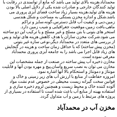
محمدآباد،هزینه بالای تولید می باشد که مانع از توانمندی در رقابت با
تولید کنندگان خارجی و صادرات شده یکی از دلایل اصلی بالا بودن
هزینه های تولید،هزینه بسیار زیاد ساخت فضای آبزی پروری می
باشد.شکل و اندازه مخزن بستگی به مساحت و شکل هندسی
زمین،دبی و کیفیت آب قابل دسترس،گونه،سایز و تراکم
ماهی،بافت زمین،موقعیت جغرافیایی و شیب زمین دارد.
استخر های بتونی با بتن مسلح و غیر مسلح و یا ترکیب این دو ساخته
می شود.شرکت مخزن سازان با هدف کاهش هزینه های تولید و پس
از بررسی های متعدد در محمدآباد دیگر،نوعی سازه غیر بتونی
(مخزن پیش ساخته) که با حداقل زمان ساخت و هزینه در گنجایش
های زیاد قابل اجرا می باشد را به جامعه آبزی پروری محمدآباد
معرفی نموده است.
مخازن ذخیره آب پیش ساخته در صنعت از جمله مشخصات این
مخازن می توان به نصب سریع وآسان,پیچ و مهره بودن آنها و قابلیت
مونتاژ و دمونتاژ و استحکام بالا آنها اشاره نمود.
امروزه حفاظت از منابع با ارزش آب های زیر زمینی و خاک و
قوانین سخت گیرانه زیست محیطی در خصوص عدم نشت مواد
آلوده کننده خاک و محیط زیست و همچنین لزوم ذخیره سازی و
استفاده بهینه از منابع آب باعث شده است تا استفاده در بسیاری از
پروژه های مرتبط با زمین و آب متداول گردد.
مخزن آب در محمدآباد