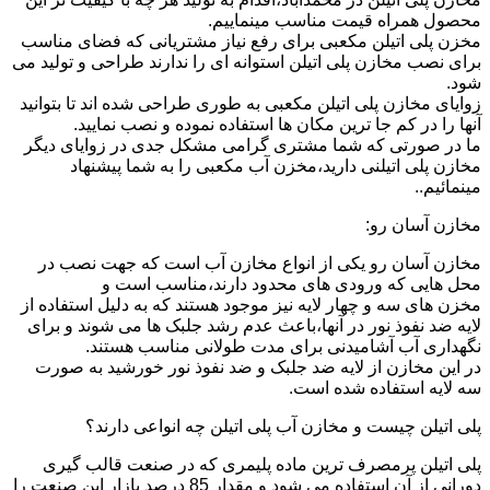
محصول همراه قیمت مناسب مینماییم.
مخزن پلی اتیلن مکعبی برای رفع نیاز مشتریانی که فضای مناسب
برای نصب مخازن پلی اتیلن استوانه ای را ندارند طراحی و تولید می
شود.
زوایای مخازن پلی اتیلن مکعبی به طوری طراحی شده اند تا بتوانید
آنها را در کم جا ترین مکان ها استفاده نموده و نصب نمایید.
ما در صورتی که شما مشتری گرامی مشکل جدی در زوایای دیگر
مخازن پلی اتیلنی دارید،مخزن آب مکعبی را به شما پیشنهاد
مینمائیم..
مخازن آسان رو:
مخازن آسان رو یکی از انواع مخازن آب است که جهت نصب در
محل هایی که ورودی های محدود دارند،مناسب است و
مخزن های سه و چهار لایه نیز موجود هستند که به دلیل استفاده از
لایه ضد نفوذ نور در آنها،باعث عدم رشد جلبک ها می شوند و برای
نگهداری آب آشامیدنی برای مدت طولانی مناسب هستند.
در این مخازن از لایه ضد جلبک و ضد نفوذ نور خورشید به صورت
سه لایه استفاده شده است.
پلی اتیلن چیست و مخازن آب پلی اتیلن چه انواعی دارند؟
پلی اتیلن پرمصرف ترین ماده پلیمری که در صنعت قالب گیری
دورانی از آن استفاده می شود و مقدار 85 درصد بازار این صنعت را