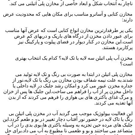
ناچار به انتخاب شکل و ابعاد خاصی از مخازن پلی اتیلنی می کند.
مخازن کتابی و آسانرو مناسب برای مکان هایی که محدودیت عرض
دارند:
یکی پر طرفدارترین مخازن انواع کتابی است که عرض آنها مناسب
برای عبور دادن مخزن از درگاه های باریک و دربهای کم عرض
است.این مخازن در کنار دیوار در فضای پیلوت و پارکینگ نیز
پرکاربرد هستند.
مخزن آب پلی اتیلن سه لایه یا تک لایه؟ کدام یک انتخاب بهتری
است؟
مخازن پلی اتیلن در ابتدا به صورت بی رنگ و تک لایه تولید می
شدند.به علت نیمه شفاف بودن مخازن بی رنگ یا تک لایه،نور از
جداره مخزن عبور می کرد و امکان رشد جلبک در لایه داخلی یا
داخل مخزن پر از آب را فراهم می ساخت.این جلبک ها پس از خزان
و مرگ غذای باکتری های بی هوازی را فرهم می کردند که از بدن
آنها تغذیه می کردند.
این فعالیت بیولوژیک موجب می گردید آب در مخزن پلی اتیلن بی
رنگ یا تاک لایه در حضور نور آفتاب دچار تغییر در بو و طعم گردد.این
جلبک های مرده حین تجزیه به وسیله باکتری ها،بوی بدی را در آب
متصاعد می ساختند و بو و طعمی نا مطبوع به آب می داد.برای حل