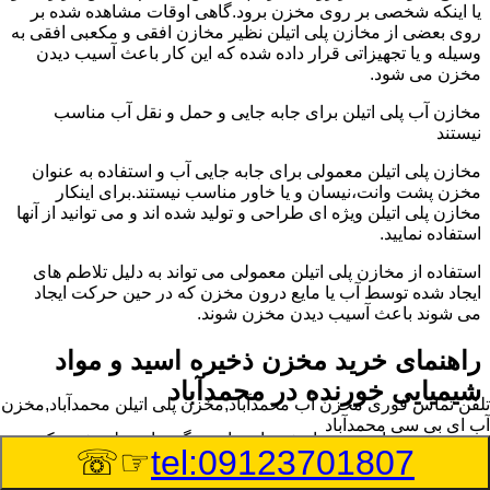
یا اینکه شخصی بر روی مخزن برود.گاهی اوقات مشاهده شده بر
روی بعضی از مخازن پلی اتیلن نظیر مخازن افقی و مکعبی افقی به
وسیله و یا تجهیزاتی قرار داده شده که این کار باعث آسیب دیدن
مخزن می شود.
مخازن آب پلی اتیلن برای جابه جایی و حمل و نقل آب مناسب
نیستند
مخازن پلی اتیلن معمولی برای جابه جایی آب و استفاده به عنوان
مخزن پشت وانت،نیسان و یا خاور مناسب نیستند.برای اینکار
مخازن پلی اتیلن ویژه ای طراحی و تولید شده اند و می توانید از آنها
استفاده نمایید.
استفاده از مخازن پلی اتیلن معمولی می تواند به دلیل تلاطم های
ایجاد شده توسط آب یا مایع درون مخزن که در حین حرکت ایجاد
می شوند باعث آسیب دیدن مخزن شوند.
راهنمای خرید مخزن ذخیره اسید و مواد
شیمیایی خورنده در محمدآباد
تلفن تماس فوری
مخزن آب محمدآباد,مخزن پلی اتیلن محمدآباد,مخزن
آب ای بی سی محمدآباد
مخزن ذخیره اسید و مواد شیمیایی باید به گونه ای تولید شوند که
☞☏
tel:09123701807
بتوانند در برابر چگالی نسبتا بالا و خورندگی انواع اسیدها مقاومت
کافی داشته باشند.به همین دلیل نمی توان در هر مخزنی اسید و مواد