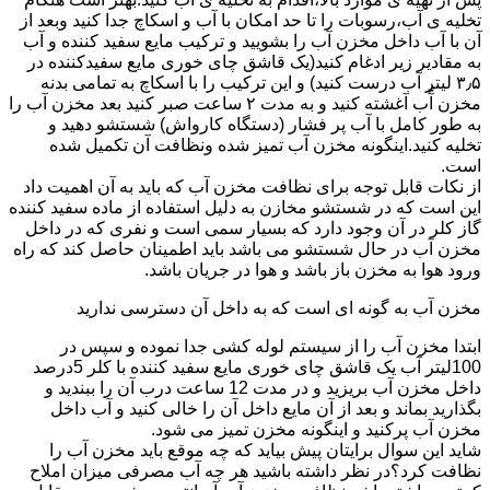
تخلیه ی آب،رسوبات را تا حد امکان با آب و اسکاچ جدا کنید وبعد از
آن با آب داخل مخزن آب را بشویید و ترکیب مایع سفید کننده و آب
به مقادیر زیر ادغام کنید(یک قاشق چای خوری مایع سفیدکننده در
۳٫۵ لیتر آب درست کنید) و این ترکیب را با اسکاچ به تمامی بدنه
مخزن آّب آغشته کنید و به مدت ۲ ساعت صبر کنید بعد مخزن آب را
به طور کامل با آب پر فشار (دستگاه کارواش) شستشو دهید و
تخلیه کنید.اینگونه مخزن آب تمیز شده ونظافت آن تکمیل شده
است.
از نکات قابل توجه برای نظافت مخزن آب که باید به آن اهمیت داد
این است که در شستشو مخازن به دلیل استفاده از ماده سفید کننده
گاز کلر در آن وجود دارد که بسیار سمی است و نفری که در داخل
مخزن آب در حال شستشو می باشد باید اطمینان حاصل کند که راه
ورود هوا به مخزن باز باشد و هوا در جریان باشد.
مخزن آب به گونه ای است که به داخل آن دسترسی ندارید
ابتدا مخزن آب را از سیستم لوله کشی جدا نموده و سپس در
100لیتر آب یک قاشق چای خوری مایع سفید کننده با کلر 5درصد
داخل مخزن آب بریزید و در مدت 12 ساعت درب آن را ببندید و
بگذارید بماند و بعد از آن مایع داخل آن را خالی کنید و آب داخل
مخزن آب پرکنید و اینگونه مخزن تمیز می شود.
شاید این سوال برایتان پیش بیاید که چه موقع باید مخزن آب را
نظافت کرد؟در نظر داشته باشید هر چه آب مصرفی میزان املاح