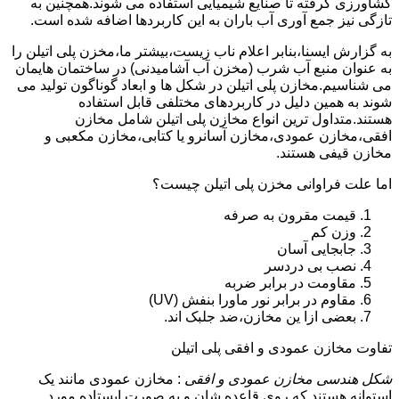
کشاورزی گرفته تا صنایع شیمیایی استفاده می شوند.همچنین به
تازگی نیز جمع آوری آب باران به این کاربردها اضافه شده است.
به گزارش ایسنا،بنابر اعلام ناب زیست،بیشتر ما،مخزن پلی اتیلن را
به عنوان منبع آب شرب (مخزن آب آشامیدنی) در ساختمان هایمان
می شناسیم.مخازن پلی اتیلن در شکل ها و ابعاد گوناگون تولید می
شوند به همین دلیل در کاربردهای مختلفی قابل استفاده
هستند.متداول ترین انواع مخازن پلی اتیلن شامل مخازن
افقی،مخازن عمودی،مخازن آسانرو یا کتابی،مخازن مکعبی و
مخازن قیفی هستند.
اما علت فراوانی مخزن پلی اتیلن چیست؟
قیمت مقرون به صرفه
وزن کم
جابجایی آسان
نصب بی دردسر
مقاومت در برابر ضربه
مقاوم در برابر نور ماورا بنفش (UV)
بعضی ازا ین مخازن،ضد جلبک اند.
تفاوت مخازن عمودی و افقی پلی اتیلن
شکل هندسی مخازن عمودی و افقی
: مخازن عمودی مانند یک
استوانه هستند که روی قاعده شان و به صورت ایستاده مورد