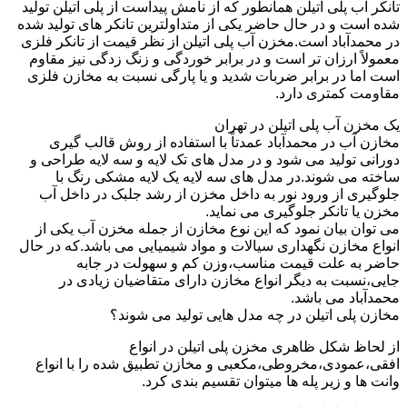
تانکر آب پلی اتیلن همانطور که از نامش پیداست از پلی اتیلن تولید
شده است و در حال حاضر یکی از متداولترین تانکر های تولید شده
در محمدآباد است.مخزن آب پلی اتیلن از نظر قیمت از تانکر فلزی
معمولاً ارزان تر است و در برابر خوردگی و زنگ زدگی نیز مقاوم
است اما در برابر ضربات شدید و یا پارگی نسبت به مخازن فلزی
مقاومت کمتری دارد.
یک مخزن آب پلی اتیلن در تهران
مخازن آب در محمدآباد عمدتاً با استفاده از روش قالب گیری
دورانی تولید می شود و در مدل های تک لایه و سه لایه طراحی و
ساخته می شوند.در مدل های سه لایه یک لایه مشکی رنگ با
جلوگیری از ورود نور به داخل مخزن از رشد جلبک در داخل آب
مخزن یا تانکر جلوگیری می نماید.
می توان بیان نمود که این نوع مخازن از جمله مخزن آب یکی از
انواع مخازن نگهداری سیالات و مواد شیمیایی می باشد.که در حال
حاضر به علت قیمت مناسب،وزن کم و سهولت در جابه
جایی،نسبت به دیگر انواع مخازن دارای متقاضیان زیادی در
محمدآباد می باشد.
مخازن پلی اتیلن در چه مدل هایی تولید می شوند؟
از لحاظ شکل ظاهری مخزن پلی اتیلن در انواع
افقی،عمودی،مخروطی،مکعبی و مخازن تطبیق شده را با انواع
وانت ها و زیر پله ها میتوان تقسیم بندی کرد.