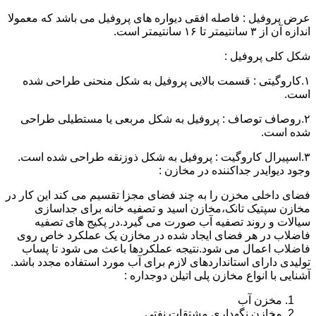
عرض پروفیل : فاصله افقی دیواره های پروفیل می باشد که معمولا
اندازه آن از ۳ سانتیمتر تا ۱۶ سانتیمتر است.
شکل کلی پروفیل :
۱.کاروگیتی : قسمت بالایی پروفیل به شکل منحنی طراحی شده
است.
۲.روصاف توصاف : پروفیل به شکل مربعی یا مستطیلی طراحی
شده است.
۳.اسپیرال کاروگیت : پروفیل به شکل ذوزنقه طراحی شده است.
وجود دیوایدر جداکننده در مخازن :
فضای داخلی مخزن را به چند فضای مجزا تقسیم می کند این کار در
مخازن سپتیک تانک،مخازن اسید و تصفیه خانه برای جداسازی
سیالات و روند تصفیه آب صورت می گیرد.در پکیج های تصفیه
فاضلاب در هر فضای ایجاد شده در مخازن یک عملکرد خاص روی
فاضلاب اعمال می شود.نتیجه عملکردها باعث می شود تا پساب
تولیدی دارای استانداردهای لازم برای آب مورد استفاده مجدد باشد.
آشنایی با انواع مخازن پلی اتیلن دوجداره :
مخزن آب
مخازن نگهداری مشتقات نفتی