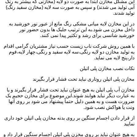
این مشکل مخازن ابتدا به صورت دو لایه (مخازنی که بیشتر به رنگ
آبی تولید می شدند) و سپس به صورت سه لایه (مخازن سفید رنگ)
تولید شدند.
در این مخازن لایه میانی مشکی رنگ مانع از عبور نور خورشید به
داخل مخزن می شود.به این ترتیب جلبک ها بدون حضور نور
خورشید شانسی برای رشد و تکثیر پیدا نمی کنند.
با همین روش شرکت ناب زیست حسب نیاز مشتریان گرامی اقدام
به تولید مخازن دو لایه رنگی،سه لایه سفید و رنگی،چهار لایه،فوم
دار،پنج لایه می نماید.
نکات نصب مخازن پلی اتیلن
مخازن پلی اتیلن روتاری نباید تحت فشار قرار بگیرند
مخازن آب پلی اتیلن به هیچ عنوان نباید تحت فشار قرار بگیرند و یا
به عبارت دیگر نباید هوابند شوند.این موضوع برای مخازن حجیم یک
ضرورت هست و به همین دلیل حتماً پیشنهاد می شود بر روی آنها
ونت یا هواکش نصب شود.
از قرار دادن اجسام سنگین بر روی بدنه مخازن پلی اتیلن خود داری
نمایید
به هیچ عنوان نباید بر روی مخزن پلی اتیلن اجسام سنگین قرار داد و