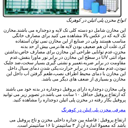
انواع مخزن پلی اتیلن در کوهرنگ
این مخازن شامل دو دسته کلی تک لایه و دوجداره می باشند.مخازن
تک لایه که در عکس بالا مشاهده می کنید برای مصارف خانگی
مناسب هستند ولی در صنایع از این مخازن نمی توان استفاده
کرد.علت آن هم ضعیف بودن لایه ها،نرمی بیش از حد بدنه
مخزن،عدم توانایی طراحی این مخازن برای مصارف خاص،نداشتن
مواد آنتی UV در سطح این مخازن در برابر نور ماورا بنفش،عدم
مقاومت در برابر ضربه،تعمیر و نشتی گیری بسیار سخت،ضد جلبک
نبودن،عدم مقاومت در برابر حرارت،یکی شدن دمای سیال داخل
این مخازن با دمای محیط اطراف نصب،طعم گرفتن آب داخل این
مخازن و بسیاری از ضعف های دیگر می باشد.
ولی مخازن دوجداره دارای پروفیل دوجداره در بدنه خود می باشند
که ارتفاع پروفیل حداقل ۱۰ سانت می باشد.در تصویر زیر می توانید
پروفیل بکار رفته در مخزن پلی اتیلن دوجداره را مشاهده کنید.
معرفی مخزن پلی اتیلن در کوهرنگ
ارتفاع پروفیل : فاصله بین جداره داخلی مخزن و تاج پروفیل می
باشد که معمولا اندازه آن از ۳ سانتیمتر تا ۱۶ سانتیمتر است.