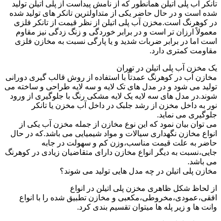
تانکر آب پلی اتیلن همانطور که از نامش پیداست از پلی اتیلن تولید
شده است و در حال حاضر یکی از متداولترین تانکر های تولید شده
در کوهرنگ است.مخزن آب پلی اتیلن از نظر قیمت از تانکر فلزی
معمولاً ارزان تر است و در برابر خوردگی و زنگ زدگی نیز مقاوم
است اما در برابر ضربات شدید و یا پارگی نسبت به مخازن فلزی
مقاومت کمتری دارد.
یک مخزن آب پلی اتیلن در تهران
مخازن آب در کوهرنگ عمدتاً با استفاده از روش قالب گیری دورانی
تولید می شود و در مدل های تک لایه و سه لایه طراحی و ساخته می
شوند.در مدل های سه لایه یک لایه مشکی رنگ با جلوگیری از ورود
نور به داخل مخزن از رشد جلبک در داخل آب مخزن یا تانکر
جلوگیری می نماید.
می توان بیان نمود که این نوع مخازن از جمله مخزن آب یکی از
انواع مخازن نگهداری سیالات و مواد شیمیایی می باشد.که در حال
حاضر به علت قیمت مناسب،وزن کم و سهولت در جابه
جایی،نسبت به دیگر انواع مخازن دارای متقاضیان زیادی در کوهرنگ
می باشد.
مخازن پلی اتیلن در چه مدل هایی تولید می شوند؟
از لحاظ شکل ظاهری مخزن پلی اتیلن در انواع
افقی،عمودی،مخروطی،مکعبی و مخازن تطبیق شده را با انواع
وانت ها و زیر پله ها میتوان تقسیم بندی کرد.