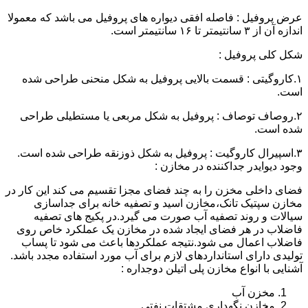
عرض پروفیل : فاصله افقی دیواره های پروفیل می باشد که معمولا
اندازه آن از ۳ سانتیمتر تا ۱۶ سانتیمتر است.
شکل کلی پروفیل :
۱.کاروگیتی : قسمت بالایی پروفیل به شکل منحنی طراحی شده
است.
۲.روصاف توصاف : پروفیل به شکل مربعی یا مستطیلی طراحی
شده است.
۳.اسپیرال کاروگیت : پروفیل به شکل ذوزنقه طراحی شده است.
وجود دیوایدر جداکننده در مخازن :
فضای داخلی مخزن را به چند فضای مجزا تقسیم می کند این کار در
مخازن سپتیک تانک،مخازن اسید و تصفیه خانه برای جداسازی
سیالات و روند تصفیه آب صورت می گیرد.در پکیج های تصفیه
فاضلاب در هر فضای ایجاد شده در مخازن یک عملکرد خاص روی
فاضلاب اعمال می شود.نتیجه عملکردها باعث می شود تا پساب
تولیدی دارای استانداردهای لازم برای آب مورد استفاده مجدد باشد.
آشنایی با انواع مخازن پلی اتیلن دوجداره :
مخزن آب
مخازن نگهداری مشتقات نفتی