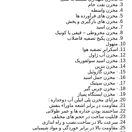
مخزن نفت خام
مخزن واسطه
مخزن های فرآورده ها
مخزن های بارگیری و پخش
مخزن اسید
مخزن مخروطی – قیفی یا کونیک
مخزن پکیج تصفیه فاضلاب
منهول
اسکرابر تصفیه هوا
مخزن آب ژاول
مخزن اسید سولفوریک
مخزن بنزین
· مخزن گازوئیل
· مخزن حمل اسید
· مخزن سپتیک
· مخزن چربی گیر
· مخزن ایستگاه پمپاژ
مزایای مخزن پلی اتیلن آب دوجداره :
مقاومت در برابر اشعه ماوراء بنفش
ساختمند بودن جداره ها و عمر طولانی
قابلیت ساخت در حجم های مختلف
سرعت بالا در ساخت،نصب و راه اندازی
مقاومت بالا در برابر خوردگی و مواد شیمیایی