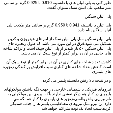
طور کلی به پلی اتیلن های با دانسیته 0.910 تا 0.925 گرم بر سانتی
متر مکعب،پلی اتیلن سبک میتوان گفت.
پلی اتیلن سنگین
پلی اتیلن با دانسیته 0.941 تا 0.959 گرم بر سانتی متر مکعب پلی
اتیلن سنگین نام دارد.
پلی اتیلن سنگین مثل پلی اتیلن سبک از اتم های هیدروژن و کربن
تشکیل می شود.فرق در این مورد می باشد که طول زنجیره های
پلی اتیلن سنگین ۵۰ بار بلندتر از پلی اتیلن سبک است و تراکم شاخه
های جانبی در آن ده برابر کمتر از نوع.سبک آن می باشد.
کاهش تعداد شاخه های کناری در آن ده برابر کمتر از نوع سبک آن
است.کاهش تعداد شاخه های کناری سبب افزایش پراکندگی زنجیره
های پلیمری
و در نتیجه بالا رفتن دانسیته پلیمر می گردد.
نیروهای فیزیکی یا شیمیایی خارجی در جهت نگه داشتن مولکولهای
پلیمری در کنار هم دیگر نقشی ندارند بلکه نیروی بین مولکولی به
نام نیرویی واندروالسی،زنجیر های پلیمری را کنار هم نگه می
دارد.این نیرو مثل نیروهای مغناطیسی پلیمر ها را جذب همدیگر
کرده،سبب ایجاد یک توده متراکم خواهد شد.