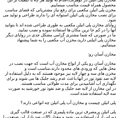
محصول همراه قیمت مناسب مینماییم.
مخزن پلی اتیلن مکعبی برای رفع نیاز مشتریانی که فضای مناسب
برای نصب مخازن پلی اتیلن استوانه ای را ندارند طراحی و تولید می
شود.
زوایای مخازن پلی اتیلن مکعبی به طوری طراحی شده اند تا بتوانید
آنها را در کم جا ترین مکان ها استفاده نموده و نصب نمایید.
ما در صورتی که شما مشتری گرامی مشکل جدی در زوایای دیگر
مخازن پلی اتیلنی دارید،مخزن آب مکعبی را به شما پیشنهاد
مینمائیم..
مخازن آسان رو:
مخازن آسان رو یکی از انواع مخازن آب است که جهت نصب در
محل هایی که ورودی های محدود دارند،مناسب است و
مخزن های سه و چهار لایه نیز موجود هستند که به دلیل استفاده از
لایه ضد نفوذ نور در آنها،باعث عدم رشد جلبک ها می شوند و برای
نگهداری آب آشامیدنی برای مدت طولانی مناسب هستند.
در این مخازن از لایه ضد جلبک و ضد نفوذ نور خورشید به صورت
سه لایه استفاده شده است.
پلی اتیلن چیست و مخازن آب پلی اتیلن چه انواعی دارند؟
پلی اتیلن پرمصرف ترین ماده پلیمری که در صنعت قالب گیری
دورانی از آن استفاده می شود و مقدار 85 درصد بازار این صنعت را