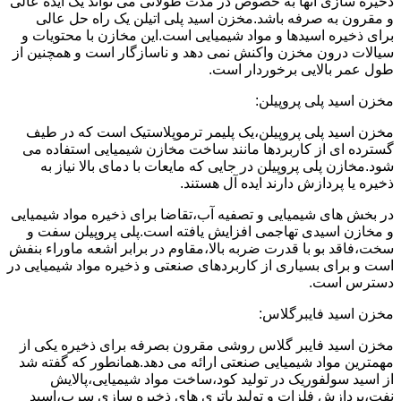
ذخیره سازی آنها به خصوص در مدت طولانی می تواند یک ایده عالی
و مقرون به صرفه باشد.مخزن اسید پلی اتیلن یک راه حل عالی
برای ذخیره اسیدها و مواد شیمیایی است.این مخازن با محتویات و
سیالات درون مخزن واکنش نمی دهد و ناسازگار است و همچنین از
طول عمر بالایی برخوردار است.
مخزن اسید پلی پروپیلن:
مخزن اسید پلی پروپیلن،یک پلیمر ترموپلاستیک است که در طیف
گسترده ای از کاربردها مانند ساخت مخازن شیمیایی استفاده می
شود.مخازن پلی پروپیلن در جایی که مایعات با دمای بالا نیاز به
ذخیره یا پردازش دارند ایده آل هستند.
در بخش های شیمیایی و تصفیه آب،تقاضا برای ذخیره مواد شیمیایی
و مخازن اسیدی تهاجمی افزایش یافته است.پلی پروپیلن سفت و
سخت،فاقد بو با قدرت ضربه بالا،مقاوم در برابر اشعه ماوراء بنفش
است و برای بسیاری از کاربردهای صنعتی و ذخیره مواد شیمیایی در
دسترس است.
مخزن اسید فایبرگلاس:
مخزن اسید فایبر گلاس روشی مقرون بصرفه برای ذخیره یکی از
مهمترین مواد شیمیایی صنعتی ارائه می دهد.همانطور که گفته شد
از اسید سولفوریک در تولید کود،ساخت مواد شیمیایی،پالایش
نفت،پردازش فلزات و تولید باتری های ذخیره سازی سرب،اسید