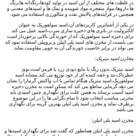
در غلظت های مختلف از این اسید در تولید کودها،رنگدانه ها،رنگ
ها،داروها،مواد منفجره،مواد شوینده و نمک ها و اسیدهای معدنی و
همچنین در فرآیندهای پالایش نفت و متالورژی استفاده می شود.
در یکی از آشناترین کاربردهای آن،اسید سولفوریک به عنوان
الکترولیت در باتری های ذخیره سازی سرب،اسید عمل می کند
برای ذخیره اسید سولفوریک که از خورندگی بالایی برخوردار است
می بایست از مخزن های اسید پلی اتیلن و پروپیلن استفاده نمود که
می تواند در برابر خاصیت خورندگی آن به خوبی مقاومت نماید.
مخازن اسید نیتریک
:
اسید نیتریک بدون رنگ یا مایع دودی زرد یا قرمز است.بوی
خطرناک،تند و خفه کننده ای از خود توزیع می کند.مشابه اسید
سولفوریک،اسید نیتریک هنگام تماس با آب واکنش گرمازا را نشان
می دهد.گرمایی ساطع می کند که ممکن است به مخزن ذخیره
اسید آسیب برساند به همین علت برای نگهداری چنین اسیدی باید
مخزنی مناسب انتخاب شود تا تمام نگرانی ها را در این موضوع
برطرف نماید و مخزن اسید پلی اتیلن بهترین گزینه برای نگهداری
می باشد.
مخزن اسید پلی اتیلن:
مخزن اسید پلی اتیلن همانطور که گفت شد برای نگهداری اسیدها و