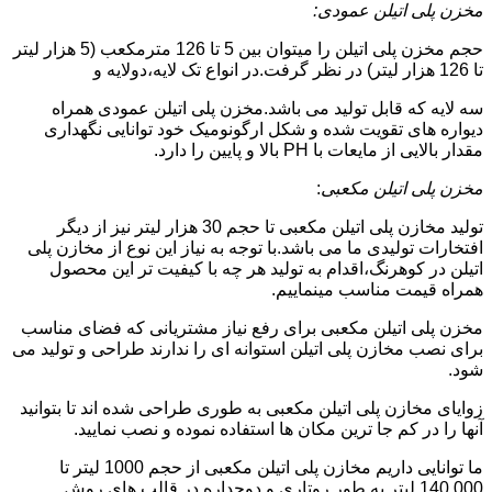
مخزن پلی اتیلن عمودی:
حجم مخزن پلی اتیلن را میتوان بین 5 تا 126 مترمکعب (5 هزار لیتر
تا 126 هزار لیتر) در نظر گرفت.در انواع تک لایه،دولایه و
سه لایه که قابل تولید می باشد.مخزن پلی اتیلن عمودی همراه
دیواره های تقویت شده و شکل ارگونومیک خود توانایی نگهداری
مقدار بالایی از مایعات با PH بالا و پایین را دارد.
مخزن پلی اتیلن مکعبی
:
تولید مخازن پلی اتیلن مکعبی تا حجم 30 هزار لیتر نیز از دیگر
افتخارات تولیدی ما می باشد.با توجه به نیاز این نوع از مخازن پلی
اتیلن در کوهرنگ،اقدام به تولید هر چه با کیفیت تر این محصول
همراه قیمت مناسب مینماییم.
مخزن پلی اتیلن مکعبی برای رفع نیاز مشتریانی که فضای مناسب
برای نصب مخازن پلی اتیلن استوانه ای را ندارند طراحی و تولید می
شود.
زوایای مخازن پلی اتیلن مکعبی به طوری طراحی شده اند تا بتوانید
آنها را در کم جا ترین مکان ها استفاده نموده و نصب نمایید.
ما توانایی داریم مخازن پلی اتیلن مکعبی از حجم 1000 لیتر تا
140.000 لیتر به طور روتاری و دوجداره در قالب های روش