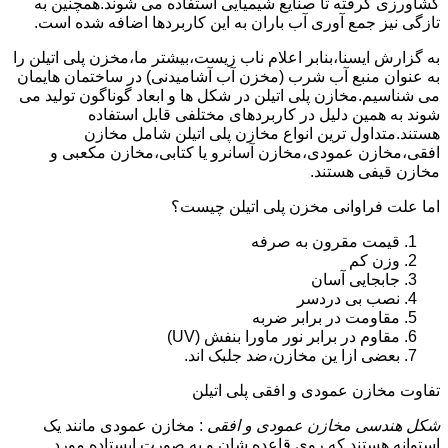
کشاورزی گرفته تا صنایع شیمیایی استفاده می شوند.همچنین به
تازگی نیز جمع آوری آب باران به این کاربردها اضافه شده است.
به گزارش ایسنا،بنابر اعلام ناب زیست،بیشتر ما،مخزن پلی اتیلن را
به عنوان منبع آب شرب (مخزن آب آشامیدنی) در ساختمان هایمان
می شناسیم.مخازن پلی اتیلن در شکل ها و ابعاد گوناگون تولید می
شوند به همین دلیل در کاربردهای مختلفی قابل استفاده
هستند.متداول ترین انواع مخازن پلی اتیلن شامل مخازن
افقی،مخازن عمودی،مخازن آسانرو یا کتابی،مخازن مکعبی و
مخازن قیفی هستند.
اما علت فراوانی مخزن پلی اتیلن چیست؟
قیمت مقرون به صرفه
وزن کم
جابجایی آسان
نصب بی دردسر
مقاومت در برابر ضربه
مقاوم در برابر نور ماورا بنفش (UV)
بعضی ازا ین مخازن،ضد جلبک اند.
تفاوت مخازن عمودی و افقی پلی اتیلن
شکل هندسی مخازن عمودی و افقی
: مخازن عمودی مانند یک
استوانه هستند که روی قاعده شان و به صورت ایستاده مورد