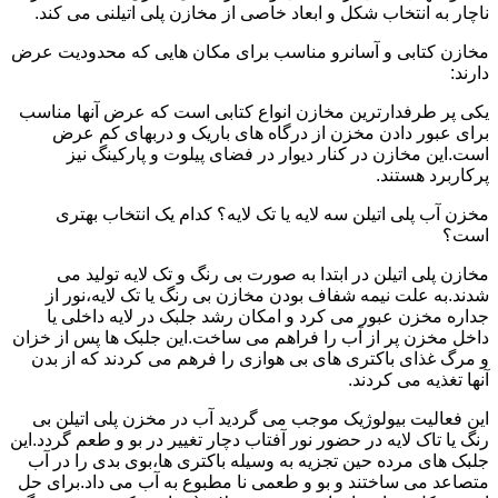
ناچار به انتخاب شکل و ابعاد خاصی از مخازن پلی اتیلنی می کند.
مخازن کتابی و آسانرو مناسب برای مکان هایی که محدودیت عرض
دارند:
یکی پر طرفدارترین مخازن انواع کتابی است که عرض آنها مناسب
برای عبور دادن مخزن از درگاه های باریک و دربهای کم عرض
است.این مخازن در کنار دیوار در فضای پیلوت و پارکینگ نیز
پرکاربرد هستند.
مخزن آب پلی اتیلن سه لایه یا تک لایه؟ کدام یک انتخاب بهتری
است؟
مخازن پلی اتیلن در ابتدا به صورت بی رنگ و تک لایه تولید می
شدند.به علت نیمه شفاف بودن مخازن بی رنگ یا تک لایه،نور از
جداره مخزن عبور می کرد و امکان رشد جلبک در لایه داخلی یا
داخل مخزن پر از آب را فراهم می ساخت.این جلبک ها پس از خزان
و مرگ غذای باکتری های بی هوازی را فرهم می کردند که از بدن
آنها تغذیه می کردند.
این فعالیت بیولوژیک موجب می گردید آب در مخزن پلی اتیلن بی
رنگ یا تاک لایه در حضور نور آفتاب دچار تغییر در بو و طعم گردد.این
جلبک های مرده حین تجزیه به وسیله باکتری ها،بوی بدی را در آب
متصاعد می ساختند و بو و طعمی نا مطبوع به آب می داد.برای حل