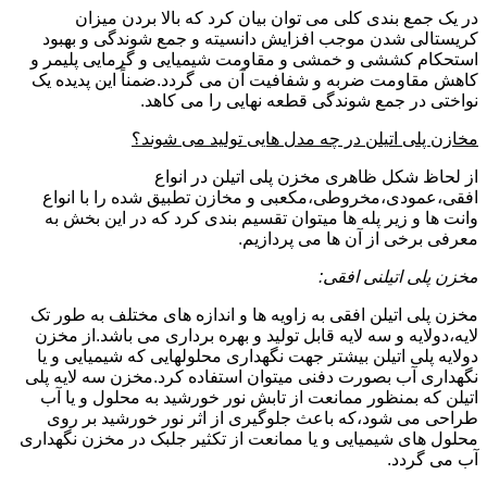
در یک جمع بندی کلی می توان بیان کرد که بالا بردن میزان
کریستالی شدن موجب افزایش دانسیته و جمع شوندگی و بهبود
استحکام کششی و خمشی و مقاومت شیمیایی و گرمایی پلیمر و
کاهش مقاومت ضربه و شفافیت آن می گردد.ضمناً این پدیده یک
نواختی در جمع شوندگی قطعه نهایی را می کاهد.
مخازن پلی اتیلن در چه مدل هایی تولید می شوند؟
از لحاظ شکل ظاهری مخزن پلی اتیلن در انواع
افقی،عمودی،مخروطی،مکعبی و مخازن تطبیق شده را با انواع
وانت ها و زیر پله ها میتوان تقسیم بندی کرد که در این بخش به
معرفی برخی از آن ها می پردازیم.
مخزن پلی اتیلنی افقی:
مخزن پلی اتیلن افقی به زاویه ها و اندازه های مختلف به طور تک
لایه،دولایه و سه لایه قابل تولید و بهره برداری می باشد.از مخزن
دولایه پلی اتیلن بیشتر جهت نگهداری محلولهایی که شیمیایی و یا
نگهداری آب بصورت دفنی میتوان استفاده کرد.مخزن سه لایه پلی
اتیلن که بمنظور ممانعت از تابش نور خورشید به محلول و یا آب
طراحی می شود،که باعث جلوگیری از اثر نور خورشید بر روی
محلول های شیمیایی و یا ممانعت از تکثیر جلبک در مخزن نگهداری
آب می گردد.