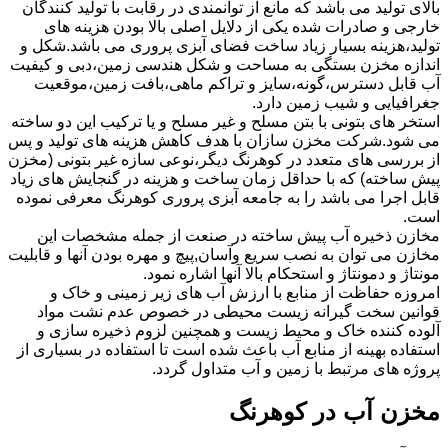
بالای تولید می باشد که مانع از توانمندی در رقابت با تولید کنندگان
خارجی و صادرات شده یکی از دلایل اصلی بالا بودن هزینه های
تولید،هزینه بسیار زیاد ساخت فضای آبزی پروری می باشد.شکل و
اندازه مخزن بستگی به مساحت و شکل هندسی زمین،دبی و کیفیت
آب قابل دسترس،گونه،سایز و تراکم ماهی،بافت زمین،موقعیت
جغرافیایی و شیب زمین دارد.
استخر های بتونی با بتن مسلح و غیر مسلح و یا ترکیب این دو ساخته
می شود.شرکت مخزن سازان با هدف کاهش هزینه های تولید و پس
از بررسی های متعدد در کوهرنگ دیگر،نوعی سازه غیر بتونی (مخزن
پیش ساخته) که با حداقل زمان ساخت و هزینه در گنجایش های زیاد
قابل اجرا می باشد را به جامعه آبزی پروری کوهرنگ معرفی نموده
است.
مخازن ذخیره آب پیش ساخته در صنعت از جمله مشخصات این
مخازن می توان به نصب سریع وآسان,پیچ و مهره بودن آنها و قابلیت
مونتاژ و دمونتاژ و استحکام بالا آنها اشاره نمود.
امروزه حفاظت از منابع با ارزش آب های زیر زمینی و خاک و
قوانین سخت گیرانه زیست محیطی در خصوص عدم نشت مواد
آلوده کننده خاک و محیط زیست و همچنین لزوم ذخیره سازی و
استفاده بهینه از منابع آب باعث شده است تا استفاده در بسیاری از
پروژه های مرتبط با زمین و آب متداول گردد.
مخزن آب در کوهرنگ