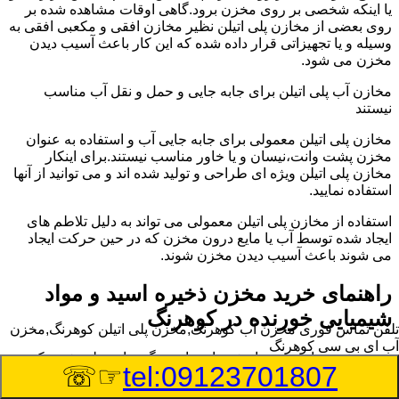
یا اینکه شخصی بر روی مخزن برود.گاهی اوقات مشاهده شده بر
روی بعضی از مخازن پلی اتیلن نظیر مخازن افقی و مکعبی افقی به
وسیله و یا تجهیزاتی قرار داده شده که این کار باعث آسیب دیدن
مخزن می شود.
مخازن آب پلی اتیلن برای جابه جایی و حمل و نقل آب مناسب
نیستند
مخازن پلی اتیلن معمولی برای جابه جایی آب و استفاده به عنوان
مخزن پشت وانت،نیسان و یا خاور مناسب نیستند.برای اینکار
مخازن پلی اتیلن ویژه ای طراحی و تولید شده اند و می توانید از آنها
استفاده نمایید.
استفاده از مخازن پلی اتیلن معمولی می تواند به دلیل تلاطم های
ایجاد شده توسط آب یا مایع درون مخزن که در حین حرکت ایجاد
می شوند باعث آسیب دیدن مخزن شوند.
راهنمای خرید مخزن ذخیره اسید و مواد
شیمیایی خورنده در کوهرنگ
تلفن تماس فوری
مخزن آب کوهرنگ,مخزن پلی اتیلن کوهرنگ,مخزن
آب ای بی سی کوهرنگ
مخزن ذخیره اسید و مواد شیمیایی باید به گونه ای تولید شوند که
☞☏
tel:09123701807
بتوانند در برابر چگالی نسبتا بالا و خورندگی انواع اسیدها مقاومت
کافی داشته باشند.به همین دلیل نمی توان در هر مخزنی اسید و مواد