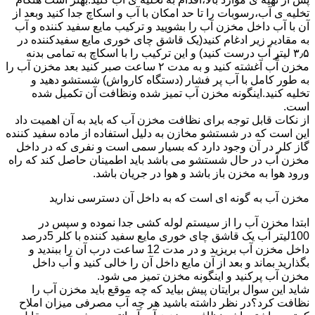
تخلیه ی آب،رسوبات را تا حد امکان با آب و اسکاچ جدا کنید وبعد از
آن با آب داخل مخزن آب را بشویید و ترکیب مایع سفید کننده و آب
به مقادیر زیر ادغام کنید(یک قاشق چای خوری مایع سفیدکننده در
۳٫۵ لیتر آب درست کنید) و این ترکیب را با اسکاچ به تمامی بدنه
مخزن آّب آغشته کنید و به مدت ۲ ساعت صبر کنید بعد مخزن آب را
به طور کامل با آب پر فشار (دستگاه کارواش) شستشو دهید و
تخلیه کنید.اینگونه مخزن آب تمیز شده ونظافت آن تکمیل شده
است.
از نکات قابل توجه برای نظافت مخزن آب که باید به آن اهمیت داد
این است که در شستشو مخازن به دلیل استفاده از ماده سفید کننده
گاز کلر در آن وجود دارد که بسیار سمی است و نفری که در داخل
مخزن آب در حال شستشو می باشد باید اطمینان حاصل کند که راه
ورود هوا به مخزن باز باشد و هوا در جریان باشد.
مخزن آب به گونه ای است که به داخل آن دسترسی ندارید
ابتدا مخزن آب را از سیستم لوله کشی جدا نموده و سپس در
100لیتر آب یک قاشق چای خوری مایع سفید کننده با کلر 5درصد
داخل مخزن آب بریزید و در مدت 12 ساعت درب آن را ببندید و
بگذارید بماند و بعد از آن مایع داخل آن را خالی کنید و آب داخل
مخزن آب پرکنید و اینگونه مخزن تمیز می شود.
شاید این سوال برایتان پیش بیاید که چه موقع باید مخزن آب را
نظافت کرد؟در نظر داشته باشید هر چه آب مصرفی میزان املاح