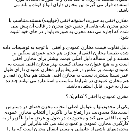
استفاده قرار می گیرند.این مخازن دارای انواع کوتاه و بلند می
باشند.
مخازن افقی به صورت استوانه افقی
(خوابیده) هستند.متناسب با
حجم مخزن پایه هایی از جنس خود مخزن در قالب آن پیش بینی
شده که اجازه می دهد مخزن به صورت پایدار در جای خود تثبیت
شود.
دلیل تفاوت قیمت مخازن عمودی و افقی : با توجه به توضیحات داده
شده طبیعتا مخازن افقی از مخازن هم حجم عمودی سنگین تر
هستند و این مساله دلیل اصلی قیمت بیشتر برای مخازن افقی
است و به هیچ عنوان به معنای کیفیت بهتر مخازن افقی نسبت به
عمودی نیست بر عکس در شرایط برابر مخازن عمودی دارای طول
عمر نسبتا بیشتری نسبت به مخازن افقی هستند.هم مخازن افقی و
هم مخازن عمودی در شرایط مناسب و استاندارد می توانند چند ده
سال به خوبی قابل استفاده باشند.
مخزن عمودی یا افقی؟ کدام یک؟
یکی از محدودیتها و عوامل اصلی انتخاب مخزن فضای در دسترس
است.مثلا محدودیت در ارتفاع ما را ناگزیر از انتخاب مخازن عمودی
کوتاه یا افقی می کند و محدودیت در طول و عرض ما را ناگزیر از به
کارگیری مخازن عمودی و عمودی بلند می کند.بنابراین این
محدودیتهای ناشی از جانمایی و مسیر انتقال مخزن است که ما را