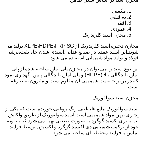
مکعبی
ته قیفی
افقی
عمودی
مخزن اسید کلریدریک:
مخازن ذخیره اسید کلریدریک از XLPE،HDPE،FRP SG تولید می
شوند.این اسید عمدتا در صنایع غذایی،اسیدی شدن چاه نفت،ترشی
فولاد و تولید مواد شیمیایی استفاده می شود.
این نوع اسید را می توان در مخازن پلی اتیلن ساخته شده از پلی
اتیلن با چگالی بالا (HDPE) و پلی اتیلن با چگالی پایین نگهداری نمود
که در برابر خاصیت شیمیایی ان مقاوم است و مقرون به صرفه
است.
مخزن اسید سولفوریک:
اسید سولفوریک مایع غلیظ،بی رنگ،روغنی،خورنده است که یکی از
تجاری ترین مواد شیمیایی است.اسید سولفوریک از طریق واکنش
آب با تری اکسید گوگرد به صورت صنعتی تهیه می شود که به نوبه
خود از ترکیب شیمیایی دی اکسید گوگرد و اکسیژن توسط فرآیند
تماس یا فرآیند محفظه ای ساخته می شود.