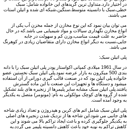
در اختیار دارد.متداول ترین گریدهای این خانواده شامل: سبک
خطی،سبک با دانسیته متوسط،سنگین،شبکه ای شده و اتیلن استات
می باشند.
می توان بیان نمود که این نوع مخازن از جمله مخزن آب یکی از
انواع مخازن نگهداری سیالات و مواد شیمیایی می باشد.که در حال
حاضر به علت قیمت مناسب،وزن کم و سهولت در جابه
جایی،نسبت به دیگر انواع مخازن دارای متقاضیان زیادی در کوهرنگ
می باشد.
پلی اتیلن سبک:
در سال 1961 میلادی کمپانی اکواستار پودر پلی اتیلن سبک را با دانه
بندی 500 میکرون به بازار عرضه نمود.پلی اتیلن سبک نخستین عضو
خانواده پلی اتیلن بود که در صنعت قالب گیری دورانی از آن استفاده
میشود و دستگاه ها و تجهیزات این صنعت با این ماده گسترش
یافتند.پلی اتیلن سبک مشابه سایر پلیمرها از زنجیره های بلند تشکیل
شده از گروه های کوچک مولکولی به نام: (مونومر) متصل به یکدیگر
به وجود آمده است.
پلی اتیلن سبک شامل اتم های کربن و هیدروژن و تعداد زیادی شاخه
های جانبی می شود.این شاخه ها از نزدیک شدن زنجیره های اصلی
به یکدیگر جلوگیری کرده و باعث ایجاد تراکم بالا می شوند و این
کاهش تراکم به نوبه خود باعث کاهش دانسیته پلیمر می گردد.به