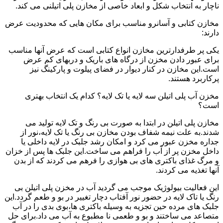
ناچار به انتخاب شکل و ابعاد خاصی از مخازن پلی اتیلنی می کند.
مخازن کتابی و آسانرو مناسب برای مکان هایی که محدودیت عرض
دارند:
یکی پر طرفدارترین مخازن انواع کتابی است که عرض آنها مناسب
برای عبور دادن مخزن از درگاه های باریک و دربهای کم عرض
است.این مخازن در کنار دیوار در فضای پیلوت و پارکینگ نیز
پرکاربرد هستند.
مخزن آب پلی اتیلن سه لایه یا تک لایه؟ کدام یک انتخاب بهتری
است؟
مخازن پلی اتیلن در ابتدا به صورت بی رنگ و تک لایه تولید می
شدند.به علت نیمه شفاف بودن مخازن بی رنگ یا تک لایه،نور از
جداره مخزن عبور می کرد و امکان رشد جلبک در لایه داخلی یا
داخل مخزن پر از آب را فراهم می ساخت.این جلبک ها پس از خزان
و مرگ غذای باکتری های بی هوازی را فرهم می کردند که از بدن
آنها تغذیه می کردند.
این فعالیت بیولوژیک موجب می گردید آب در مخزن پلی اتیلن بی
رنگ یا تاک لایه در حضور نور آفتاب دچار تغییر در بو و طعم گردد.این
جلبک های مرده حین تجزیه به وسیله باکتری ها،بوی بدی را در آب
متصاعد می ساختند و بو و طعمی نا مطبوع به آب می داد.برای حل