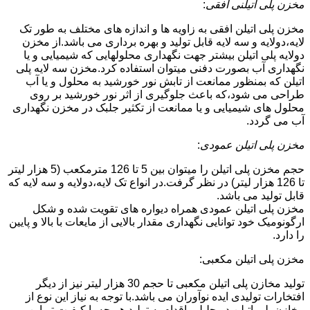
مخزن پلی اتیلنی افقی
:
مخزن پلی اتیلن افقی به زاویه ها و اندازه های مختلف به طور تک
لایه،دولایه و سه لایه قابل تولید و بهره برداری می باشد.از مخزن
دولایه پلی اتیلن بیشتر جهت نگهداری محلولهایی که شیمیایی و یا
نگهداری آب بصورت دفنی میتوان استفاده کرد.مخزن سه لایه پلی
اتیلن که بمنظور ممانعت از تابش نور خورشید به محلول و یا آب
طراحی می شود،که باعث جلوگیری از اثر نور خورشید بر روی
محلول های شیمیایی و یا ممانعت از تکثیر جلبک در مخزن نگهداری
آب می گردد.
مخزن پلی اتیلن عمودی
:
حجم مخزن پلی اتیلن را میتوان بین 5 تا 126 مترمکعب (5 هزار لیتر
تا 126 هزار لیتر) در نظر گرفت.در انواع تک لایه،دولایه و سه لایه که
قابل تولید می باشد.
مخزن پلی اتیلن عمودی همراه دیواره های تقویت شده و شکل
ارگونومیک خود توانایی نگهداری مقدار بالایی از مایعات با بالا و پایین
را دارد.
مخزن پلی اتیلن مکعبی:
تولید مخازن پلی اتیلن مکعبی تا حجم 30 هزار لیتر نیز از دیگر
افتخارات تولیدی ایده نوآوران می باشد.با توجه به نیاز این نوع از
مخازن پلی اتیلن در جلیلی،اقدام به تولید هر چه با کیفیت تر این