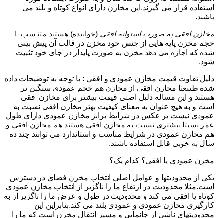
استفاده قرار می گیرند.این مخازن دارای انواع کوتاه و بلند می
باشند.
مخازن افقی به صورت استوانه افقی
(خوابیده) هستند.متناسب با
حجم مخزن پایه هایی از جنس خود مخزن در قالب آن پیش بینی
شده که اجازه می دهد مخزن به صورت پایدار در جای خود تثبیت
شود.
دلیل تفاوت قیمت مخازن عمودی و افقی : با توجه به توضیحات داده
شده طبیعتا مخازن افقی از مخازن هم حجم عمودی سنگین تر
هستند و این مساله دلیل اصلی قیمت بیشتر برای مخازن افقی
است و به هیچ عنوان به معنای کیفیت بهتر مخازن افقی نسبت به
عمودی نیست بر عکس در شرایط برابر مخازن عمودی دارای طول
عمر نسبتا بیشتری نسبت به مخازن افقی هستند.هم مخازن افقی و
هم مخازن عمودی در شرایط مناسب و استاندارد می توانند چند ده
سال به خوبی قابل استفاده باشند.
مخزن عمودی یا افقی؟ کدام یک؟
یکی از محدودیتها و عوامل اصلی انتخاب مخزن فضای در دسترس
است.مثلا محدودیت در ارتفاع ما را ناگزیر از انتخاب مخازن عمودی
کوتاه یا افقی می کند و محدودیت در طول و عرض ما را ناگزیر از به
کارگیری مخازن عمودی و عمودی بلند می کند.بنابراین این
محدودیتهای ناشی از جانمایی و مسیر انتقال مخزن است که ما را