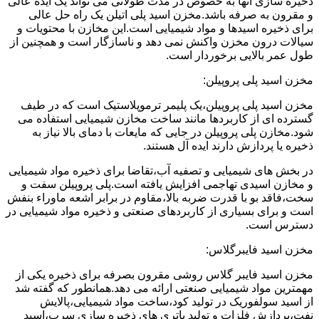
ذخیره سازی آنها به خصوص در مدت طولانی می تواند یک ایده عالی
و مقرون به صرفه باشد.مخزن اسید پلی اتیلن یک راه حل عالی
برای ذخیره اسیدها و مواد شیمیایی است.این مخازن با محتویات و
سیالات درون مخزن واکنش نمی دهد و ناسازگار است و همچنین از
طول عمر بالایی برخوردار است.
مخزن اسید پلی پروپیلن:
مخزن اسید پلی پروپیلن،یک پلیمر ترموپلاستیک است که در طیف
گسترده ای از کاربردها مانند ساخت مخازن شیمیایی استفاده می
شود.مخازن پلی پروپیلن در جایی که مایعات با دمای بالا نیاز به
ذخیره یا پردازش دارند ایده آل هستند.
در بخش های شیمیایی و تصفیه آب،تقاضا برای ذخیره مواد شیمیایی
و مخازن اسیدی تهاجمی افزایش یافته است.پلی پروپیلن سفت و
سخت،فاقد بو با قدرت ضربه بالا،مقاوم در برابر اشعه ماوراء بنفش
است و برای بسیاری از کاربردهای صنعتی و ذخیره مواد شیمیایی در
دسترس است.
مخزن اسید فایبرگلاس:
مخزن اسید فایبر گلاس روشی مقرون بصرفه برای ذخیره یکی از
مهمترین مواد شیمیایی صنعتی ارائه می دهد.همانطور که گفته شد
از اسید سولفوریک در تولید کود،ساخت مواد شیمیایی،پالایش
نفت،پردازش فلزات و تولید باتری های ذخیره سازی سرب،اسید