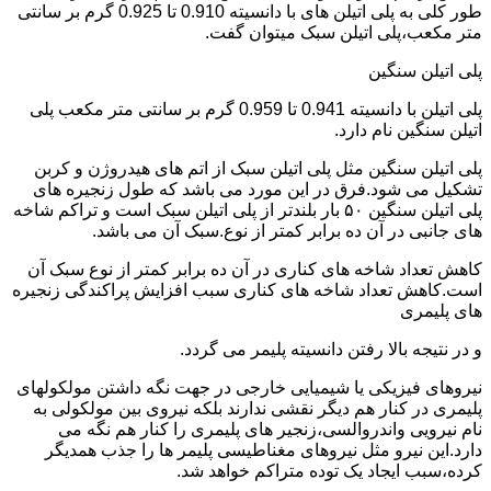
طور کلی به پلی اتیلن های با دانسیته 0.910 تا 0.925 گرم بر سانتی
متر مکعب،پلی اتیلن سبک میتوان گفت.
پلی اتیلن سنگین
پلی اتیلن با دانسیته 0.941 تا 0.959 گرم بر سانتی متر مکعب پلی
اتیلن سنگین نام دارد.
پلی اتیلن سنگین مثل پلی اتیلن سبک از اتم های هیدروژن و کربن
تشکیل می شود.فرق در این مورد می باشد که طول زنجیره های
پلی اتیلن سنگین ۵۰ بار بلندتر از پلی اتیلن سبک است و تراکم شاخه
های جانبی در آن ده برابر کمتر از نوع.سبک آن می باشد.
کاهش تعداد شاخه های کناری در آن ده برابر کمتر از نوع سبک آن
است.کاهش تعداد شاخه های کناری سبب افزایش پراکندگی زنجیره
های پلیمری
و در نتیجه بالا رفتن دانسیته پلیمر می گردد.
نیروهای فیزیکی یا شیمیایی خارجی در جهت نگه داشتن مولکولهای
پلیمری در کنار هم دیگر نقشی ندارند بلکه نیروی بین مولکولی به
نام نیرویی واندروالسی،زنجیر های پلیمری را کنار هم نگه می
دارد.این نیرو مثل نیروهای مغناطیسی پلیمر ها را جذب همدیگر
کرده،سبب ایجاد یک توده متراکم خواهد شد.