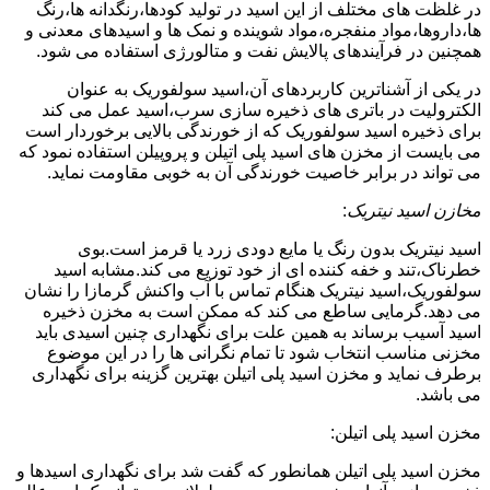
در غلظت های مختلف از این اسید در تولید کودها،رنگدانه ها،رنگ
ها،داروها،مواد منفجره،مواد شوینده و نمک ها و اسیدهای معدنی و
همچنین در فرآیندهای پالایش نفت و متالورژی استفاده می شود.
در یکی از آشناترین کاربردهای آن،اسید سولفوریک به عنوان
الکترولیت در باتری های ذخیره سازی سرب،اسید عمل می کند
برای ذخیره اسید سولفوریک که از خورندگی بالایی برخوردار است
می بایست از مخزن های اسید پلی اتیلن و پروپیلن استفاده نمود که
می تواند در برابر خاصیت خورندگی آن به خوبی مقاومت نماید.
مخازن اسید نیتریک
:
اسید نیتریک بدون رنگ یا مایع دودی زرد یا قرمز است.بوی
خطرناک،تند و خفه کننده ای از خود توزیع می کند.مشابه اسید
سولفوریک،اسید نیتریک هنگام تماس با آب واکنش گرمازا را نشان
می دهد.گرمایی ساطع می کند که ممکن است به مخزن ذخیره
اسید آسیب برساند به همین علت برای نگهداری چنین اسیدی باید
مخزنی مناسب انتخاب شود تا تمام نگرانی ها را در این موضوع
برطرف نماید و مخزن اسید پلی اتیلن بهترین گزینه برای نگهداری
می باشد.
مخزن اسید پلی اتیلن:
مخزن اسید پلی اتیلن همانطور که گفت شد برای نگهداری اسیدها و