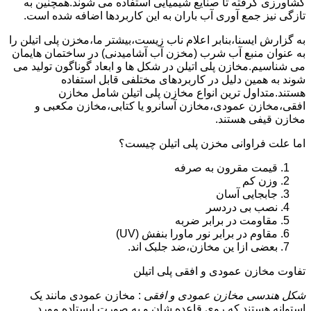
کشاورزی گرفته تا صنایع شیمیایی استفاده می شوند.همچنین به
تازگی نیز جمع آوری آب باران به این کاربردها اضافه شده است.
به گزارش ایسنا،بنابر اعلام ناب زیست،بیشتر ما،مخزن پلی اتیلن را
به عنوان منبع آب شرب (مخزن آب آشامیدنی) در ساختمان هایمان
می شناسیم.مخازن پلی اتیلن در شکل ها و ابعاد گوناگون تولید می
شوند به همین دلیل در کاربردهای مختلفی قابل استفاده
هستند.متداول ترین انواع مخازن پلی اتیلن شامل مخازن
افقی،مخازن عمودی،مخازن آسانرو یا کتابی،مخازن مکعبی و
مخازن قیفی هستند.
اما علت فراوانی مخزن پلی اتیلن چیست؟
قیمت مقرون به صرفه
وزن کم
جابجایی آسان
نصب بی دردسر
مقاومت در برابر ضربه
مقاوم در برابر نور ماورا بنفش (UV)
بعضی ازا ین مخازن،ضد جلبک اند.
تفاوت مخازن عمودی و افقی پلی اتیلن
شکل هندسی مخازن عمودی و افقی
: مخازن عمودی مانند یک
استوانه هستند که روی قاعده شان و به صورت ایستاده مورد