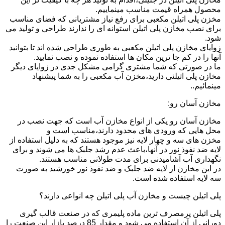
محصول همراه قیمت مناسب مینماییم.
مخزن پلی اتیلن مکعبی برای رفع نیاز مشتریانی که فضای مناسب
برای نصب مخازن پلی اتیلن استوانه ای را ندارند طراحی و تولید می
شود.
زوایای مخازن پلی اتیلن مکعبی به طوری طراحی شده اند تا بتوانید
آنها را در کم جا ترین مکان ها استفاده نموده و نصب نمایید.
ما در صورتی که شما مشتری گرامی مشکل جدی در زوایای دیگر
مخازن پلی اتیلنی دارید،مخزن آب مکعبی را به شما پیشنهاد
مینمائیم..
مخازن آسان رو:
مخازن آسان رو یکی از انواع مخازن آب است که جهت نصب در
محل هایی که ورودی های محدود دارند،مناسب است و
مخزن های سه و چهار لایه نیز موجود هستند که به دلیل استفاده از
لایه ضد نفوذ نور در آنها،باعث عدم رشد جلبک ها می شوند و برای
نگهداری آب آشامیدنی برای مدت طولانی مناسب هستند.
در این مخازن از لایه ضد جلبک و ضد نفوذ نور خورشید به صورت
سه لایه استفاده شده است.
پلی اتیلن چیست و مخازن آب پلی اتیلن چه انواعی دارند؟
پلی اتیلن پرمصرف ترین ماده پلیمری که در صنعت قالب گیری
دورانی از آن استفاده می شود و مقدار 85 درصد بازار این صنعت را