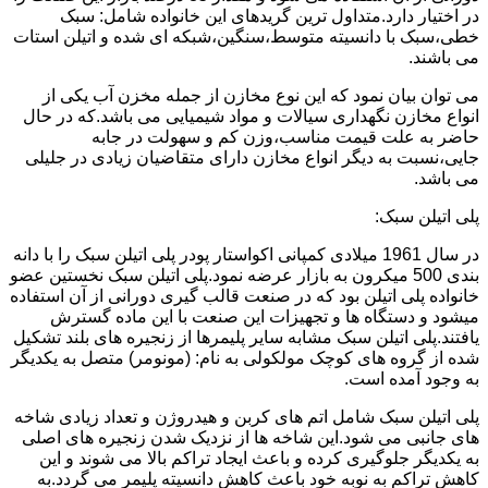
در اختیار دارد.متداول ترین گریدهای این خانواده شامل: سبک
خطی،سبک با دانسیته متوسط،سنگین،شبکه ای شده و اتیلن استات
می باشند.
می توان بیان نمود که این نوع مخازن از جمله مخزن آب یکی از
انواع مخازن نگهداری سیالات و مواد شیمیایی می باشد.که در حال
حاضر به علت قیمت مناسب،وزن کم و سهولت در جابه
جایی،نسبت به دیگر انواع مخازن دارای متقاضیان زیادی در جلیلی
می باشد.
پلی اتیلن سبک:
در سال 1961 میلادی کمپانی اکواستار پودر پلی اتیلن سبک را با دانه
بندی 500 میکرون به بازار عرضه نمود.پلی اتیلن سبک نخستین عضو
خانواده پلی اتیلن بود که در صنعت قالب گیری دورانی از آن استفاده
میشود و دستگاه ها و تجهیزات این صنعت با این ماده گسترش
یافتند.پلی اتیلن سبک مشابه سایر پلیمرها از زنجیره های بلند تشکیل
شده از گروه های کوچک مولکولی به نام: (مونومر) متصل به یکدیگر
به وجود آمده است.
پلی اتیلن سبک شامل اتم های کربن و هیدروژن و تعداد زیادی شاخه
های جانبی می شود.این شاخه ها از نزدیک شدن زنجیره های اصلی
به یکدیگر جلوگیری کرده و باعث ایجاد تراکم بالا می شوند و این
کاهش تراکم به نوبه خود باعث کاهش دانسیته پلیمر می گردد.به