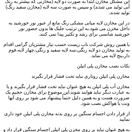
این مشکل مخازن ابتدا به صورت دو لایه (مخازنی که بیشتر به رنگ
آبی تولید می شدند) و سپس به صورت سه لایه (مخازن سفید رنگ)
تولید شدند.
در این مخازن لایه میانی مشکی رنگ مانع از عبور نور خورشید به
داخل مخزن می شود.به این ترتیب جلبک ها بدون حضور نور
خورشید شانسی برای رشد و تکثیر پیدا نمی کنند.
با همین روش شرکت ناب زیست حسب نیاز مشتریان گرامی اقدام
به تولید مخازن دو لایه رنگی،سه لایه سفید و رنگی،چهار لایه،فوم
دار،پنج لایه می نماید.
نکات نصب مخازن پلی اتیلن
مخازن پلی اتیلن روتاری نباید تحت فشار قرار بگیرند
مخازن آب پلی اتیلن به هیچ عنوان نباید تحت فشار قرار بگیرند و یا
به عبارت دیگر نباید هوابند شوند.این موضوع برای مخازن حجیم یک
ضرورت هست و به همین دلیل حتماً پیشنهاد می شود بر روی آنها
ونت یا هواکش نصب شود.
از قرار دادن اجسام سنگین بر روی بدنه مخازن پلی اتیلن خود داری
نمایید
به هیچ عنوان نباید بر روی مخزن پلی اتیلن اجسام سنگین قرار داد و