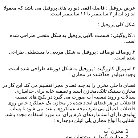
عرض پروفیل : فاصله افقی دیواره های پروفیل می باشد که معمولا
اندازه آن از ۳ سانتیمتر تا ۱۶ سانتیمتر است.
شکل کلی پروفیل :
۱.کاروگیتی : قسمت بالایی پروفیل به شکل منحنی طراحی شده
است.
۲.روصاف توصاف : پروفیل به شکل مربعی یا مستطیلی طراحی
شده است.
۳.اسپیرال کاروگیت : پروفیل به شکل ذوزنقه طراحی شده است.
وجود دیوایدر جداکننده در مخازن :
فضای داخلی مخزن را به چند فضای مجزا تقسیم می کند این کار در
مخازن سپتیک تانک،مخازن اسید و تصفیه خانه برای جداسازی
سیالات و روند تصفیه آب صورت می گیرد.در پکیج های تصفیه
فاضلاب در هر فضای ایجاد شده در مخازن یک عملکرد خاص روی
فاضلاب اعمال می شود.نتیجه عملکردها باعث می شود تا پساب
تولیدی دارای استانداردهای لازم برای آب مورد استفاده مجدد باشد.
آشنایی با انواع مخازن پلی اتیلن دوجداره :
مخزن آب
مخازن نگهداری مشتقات نفتی