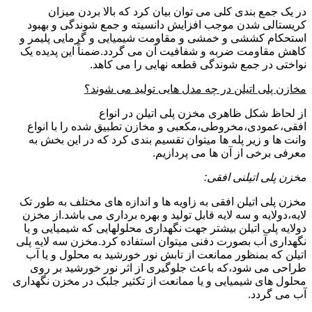
در یک جمع بندی کلی می توان بیان کرد که بالا بردن میزان
کریستالی شدن موجب افزایش دانسیته و جمع شوندگی و بهبود
استحکام کششی و خمشی و مقاومت شیمیایی و گرمایی پلیمر و
کاهش مقاومت ضربه و شفافیت آن می گردد.ضمناً این پدیده یک
نواختی در جمع شوندگی قطعه نهایی را می کاهد.
مخازن پلی اتیلن در چه مدل هایی تولید می شوند؟
از لحاظ شکل ظاهری مخزن پلی اتیلن در انواع
افقی،عمودی،مخروطی،مکعبی و مخازن تطبیق شده را با انواع
وانت ها و زیر پله ها میتوان تقسیم بندی کرد که در این بخش به
معرفی برخی از آن ها می پردازیم.
مخزن پلی اتیلنی افقی:
مخزن پلی اتیلن افقی به زاویه ها و اندازه های مختلف به طور تک
لایه،دولایه و سه لایه قابل تولید و بهره برداری می باشد.از مخزن
دولایه پلی اتیلن بیشتر جهت نگهداری محلولهایی که شیمیایی و یا
نگهداری آب بصورت دفنی میتوان استفاده کرد.مخزن سه لایه پلی
اتیلن که بمنظور ممانعت از تابش نور خورشید به محلول و یا آب
طراحی می شود،که باعث جلوگیری از اثر نور خورشید بر روی
محلول های شیمیایی و یا ممانعت از تکثیر جلبک در مخزن نگهداری
آب می گردد.