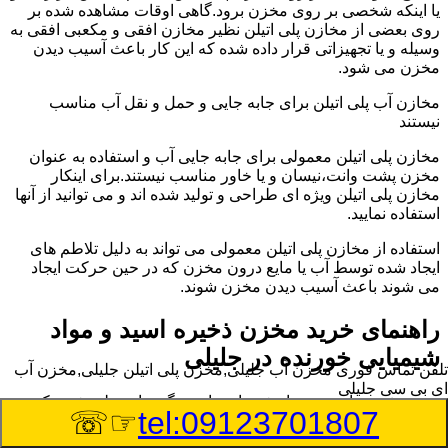
یا اینکه شخصی بر روی مخزن برود.گاهی اوقات مشاهده شده بر
روی بعضی از مخازن پلی اتیلن نظیر مخازن افقی و مکعبی افقی به
وسیله و یا تجهیزاتی قرار داده شده که این کار باعث آسیب دیدن
مخزن می شود.
مخازن آب پلی اتیلن برای جابه جایی و حمل و نقل آب مناسب
نیستند
مخازن پلی اتیلن معمولی برای جابه جایی آب و استفاده به عنوان
مخزن پشت وانت،نیسان و یا خاور مناسب نیستند.برای اینکار
مخازن پلی اتیلن ویژه ای طراحی و تولید شده اند و می توانید از آنها
استفاده نمایید.
استفاده از مخازن پلی اتیلن معمولی می تواند به دلیل تلاطم های
ایجاد شده توسط آب یا مایع درون مخزن که در حین حرکت ایجاد
می شوند باعث آسیب دیدن مخزن شوند.
راهنمای خرید مخزن ذخیره اسید و مواد
شیمیایی خورنده در جلیلی
تلفن تماس فوری
مخزن آب جلیلی,مخزن پلی اتیلن جلیلی,مخزن آب
ای بی سی جلیلی
مخزن ذخیره اسید و مواد شیمیایی باید به گونه ای تولید شوند که
☞☏
tel:09123701807
بتوانند در برابر چگالی نسبتا بالا و خورندگی انواع اسیدها مقاومت
کافی داشته باشند.به همین دلیل نمی توان در هر مخزنی اسید و مواد