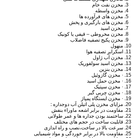
مخزن نفت خام
مخزن واسطه
مخزن های فرآورده ها
مخزن های بارگیری و پخش
مخزن اسید
مخزن مخروطی – قیفی یا کونیک
مخزن پکیج تصفیه فاضلاب
منهول
اسکرابر تصفیه هوا
مخزن آب ژاول
مخزن اسید سولفوریک
مخزن بنزین
· مخزن گازوئیل
· مخزن حمل اسید
· مخزن سپتیک
· مخزن چربی گیر
· مخزن ایستگاه پمپاژ
مزایای مخزن پلی اتیلن آب دوجداره :
مقاومت در برابر اشعه ماوراء بنفش
ساختمند بودن جداره ها و عمر طولانی
قابلیت ساخت در حجم های مختلف
سرعت بالا در ساخت،نصب و راه اندازی
مقاومت بالا در برابر خوردگی و مواد شیمیایی