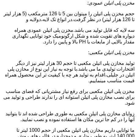
مخزن پلی اتیلن عمودی:
حجم مخزن پلی اتیلن را میتوان بین 5 تا 126 مترمکعب (5 هزار لیتر
تا 126 هزار لیتر) در نظر گرفت.در انواع تک لایه،دولایه و
سه لایه که قابل تولید می باشد.مخزن پلی اتیلن عمودی همراه
دیواره های تقویت شده و شکل ارگونومیک خود توانایی نگهداری
مقدار بالایی از مایعات با PH بالا و پایین را دارد.
مخزن پلی اتیلن مکعبی
:
تولید مخازن پلی اتیلن مکعبی تا حجم 30 هزار لیتر نیز از دیگر
افتخارات تولیدی ما می باشد.با توجه به نیاز این نوع از مخازن پلی
اتیلن در جلیلی،اقدام به تولید هر چه با کیفیت تر این محصول همراه
قیمت مناسب مینماییم.
مخزن پلی اتیلن مکعبی برای رفع نیاز مشتریانی که فضای مناسب
برای نصب مخازن پلی اتیلن استوانه ای را ندارند طراحی و تولید می
شود.
زوایای مخازن پلی اتیلن مکعبی به طوری طراحی شده اند تا بتوانید
آنها را در کم جا ترین مکان ها استفاده نموده و نصب نمایید.
ما توانایی داریم مخازن پلی اتیلن مکعبی از حجم 1000 لیتر تا
140.000 لیتر به طور روتاری و دوجداره در قالب های روش