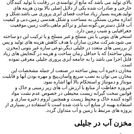
بالای تولید می باشد که مانع از توانمندی در رقابت با تولید کنندگان
خارجی و صادرات شده یکی از دلایل اصلی بالا بودن هزینه های
تولید،هزینه بسیار زیاد ساخت فضای آبزی پروری می باشد.شکل و
اندازه مخزن بستگی به مساحت و شکل هندسی زمین،دبی و کیفیت
آب قابل دسترس،گونه،سایز و تراکم ماهی،بافت زمین،موقعیت
جغرافیایی و شیب زمین دارد.
استخر های بتونی با بتن مسلح و غیر مسلح و یا ترکیب این دو ساخته
می شود.شرکت مخزن سازان با هدف کاهش هزینه های تولید و پس
از بررسی های متعدد در جلیلی دیگر،نوعی سازه غیر بتونی (مخزن
پیش ساخته) که با حداقل زمان ساخت و هزینه در گنجایش های زیاد
قابل اجرا می باشد را به جامعه آبزی پروری جلیلی معرفی نموده
است.
مخازن ذخیره آب پیش ساخته در صنعت از جمله مشخصات این
مخازن می توان به نصب سریع وآسان,پیچ و مهره بودن آنها و قابلیت
مونتاژ و دمونتاژ و استحکام بالا آنها اشاره نمود.
امروزه حفاظت از منابع با ارزش آب های زیر زمینی و خاک و
قوانین سخت گیرانه زیست محیطی در خصوص عدم نشت مواد
آلوده کننده خاک و محیط زیست و همچنین لزوم ذخیره سازی و
استفاده بهینه از منابع آب باعث شده است تا استفاده در بسیاری از
پروژه های مرتبط با زمین و آب متداول گردد.
مخزن آب در جلیلی