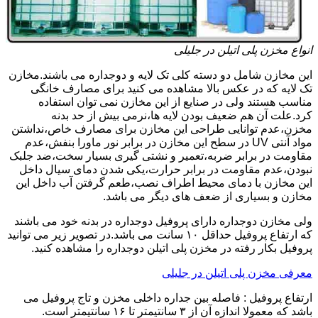
انواع مخزن پلی اتیلن در جلیلی
این مخازن شامل دو دسته کلی تک لایه و دوجداره می باشند.مخازن
تک لایه که در عکس بالا مشاهده می کنید برای مصارف خانگی
مناسب هستند ولی در صنایع از این مخازن نمی توان استفاده
کرد.علت آن هم ضعیف بودن لایه ها،نرمی بیش از حد بدنه
مخزن،عدم توانایی طراحی این مخازن برای مصارف خاص،نداشتن
مواد آنتی UV در سطح این مخازن در برابر نور ماورا بنفش،عدم
مقاومت در برابر ضربه،تعمیر و نشتی گیری بسیار سخت،ضد جلبک
نبودن،عدم مقاومت در برابر حرارت،یکی شدن دمای سیال داخل
این مخازن با دمای محیط اطراف نصب،طعم گرفتن آب داخل این
مخازن و بسیاری از ضعف های دیگر می باشد.
ولی مخازن دوجداره دارای پروفیل دوجداره در بدنه خود می باشند
که ارتفاع پروفیل حداقل ۱۰ سانت می باشد.در تصویر زیر می توانید
پروفیل بکار رفته در مخزن پلی اتیلن دوجداره را مشاهده کنید.
معرفی مخزن پلی اتیلن در جلیلی
ارتفاع پروفیل : فاصله بین جداره داخلی مخزن و تاج پروفیل می
باشد که معمولا اندازه آن از ۳ سانتیمتر تا ۱۶ سانتیمتر است.