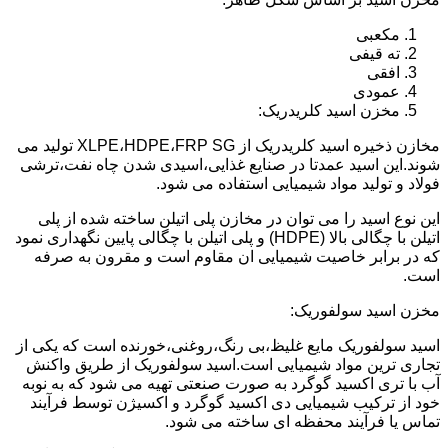
مکعبی
ته قیفی
افقی
عمودی
مخزن اسید کلریدریک:
مخازن ذخیره اسید کلریدریک از XLPE،HDPE،FRP SG تولید می
شوند.این اسید عمدتا در صنایع غذایی،اسیدی شدن چاه نفت،ترشی
فولاد و تولید مواد شیمیایی استفاده می شود.
این نوع اسید را می توان در مخازن پلی اتیلن ساخته شده از پلی
اتیلن با چگالی بالا (HDPE) و پلی اتیلن با چگالی پایین نگهداری نمود
که در برابر خاصیت شیمیایی ان مقاوم است و مقرون به صرفه
است.
مخزن اسید سولفوریک:
اسید سولفوریک مایع غلیظ،بی رنگ،روغنی،خورنده است که یکی از
تجاری ترین مواد شیمیایی است.اسید سولفوریک از طریق واکنش
آب با تری اکسید گوگرد به صورت صنعتی تهیه می شود که به نوبه
خود از ترکیب شیمیایی دی اکسید گوگرد و اکسیژن توسط فرآیند
تماس یا فرآیند محفظه ای ساخته می شود.