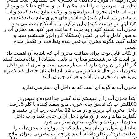
تخلیه ی آب،رسوبات را تا حد امکان با آب و اسکاچ جدا کنید وبعد از
آن با آب داخل مخزن آب را بشویید و ترکیب مایع سفید کننده و آب
به مقادیر زیر ادغام کنید(یک قاشق چای خوری مایع سفیدکننده در
۳٫۵ لیتر آب درست کنید) و این ترکیب را با اسکاچ به تمامی بدنه
مخزن آّب آغشته کنید و به مدت ۲ ساعت صبر کنید بعد مخزن آب را
به طور کامل با آب پر فشار (دستگاه کارواش) شستشو دهید و
تخلیه کنید.اینگونه مخزن آب تمیز شده ونظافت آن تکمیل شده
است.
از نکات قابل توجه برای نظافت مخزن آب که باید به آن اهمیت داد
این است که در شستشو مخازن به دلیل استفاده از ماده سفید کننده
گاز کلر در آن وجود دارد که بسیار سمی است و نفری که در داخل
مخزن آب در حال شستشو می باشد باید اطمینان حاصل کند که راه
ورود هوا به مخزن باز باشد و هوا در جریان باشد.
مخزن آب به گونه ای است که به داخل آن دسترسی ندارید
ابتدا مخزن آب را از سیستم لوله کشی جدا نموده و سپس در
100لیتر آب یک قاشق چای خوری مایع سفید کننده با کلر 5درصد
داخل مخزن آب بریزید و در مدت 12 ساعت درب آن را ببندید و
بگذارید بماند و بعد از آن مایع داخل آن را خالی کنید و آب داخل
مخزن آب پرکنید و اینگونه مخزن تمیز می شود.
شاید این سوال برایتان پیش بیاید که چه موقع باید مخزن آب را
نظافت کرد؟در نظر داشته باشید هر چه آب مصرفی میزان املاح