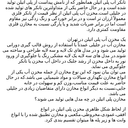
تانکر آب پلی اتیلن همانطور که از نامش پیداست از پلی اتیلن تولید
شده است و در حال حاضر یکی از متداولترین تانکر های تولید شده
در جلیلی است.مخزن آب پلی اتیلن از نظر قیمت از تانکر فلزی
معمولاً ارزان تر است و در برابر خوردگی و زنگ زدگی نیز مقاوم
است اما در برابر ضربات شدید و یا پارگی نسبت به مخازن فلزی
مقاومت کمتری دارد.
یک مخزن آب پلی اتیلن در تهران
مخازن آب در جلیلی عمدتاً با استفاده از روش قالب گیری دورانی
تولید می شود و در مدل های تک لایه و سه لایه طراحی و ساخته می
شوند.در مدل های سه لایه یک لایه مشکی رنگ با جلوگیری از ورود
نور به داخل مخزن از رشد جلبک در داخل آب مخزن یا تانکر
جلوگیری می نماید.
می توان بیان نمود که این نوع مخازن از جمله مخزن آب یکی از
انواع مخازن نگهداری سیالات و مواد شیمیایی می باشد.که در حال
حاضر به علت قیمت مناسب،وزن کم و سهولت در جابه
جایی،نسبت به دیگر انواع مخازن دارای متقاضیان زیادی در جلیلی
می باشد.
مخازن پلی اتیلن در چه مدل هایی تولید می شوند؟
از لحاظ شکل ظاهری مخزن پلی اتیلن در انواع
افقی،عمودی،مخروطی،مکعبی و مخازن تطبیق شده را با انواع
وانت ها و زیر پله ها میتوان تقسیم بندی کرد.