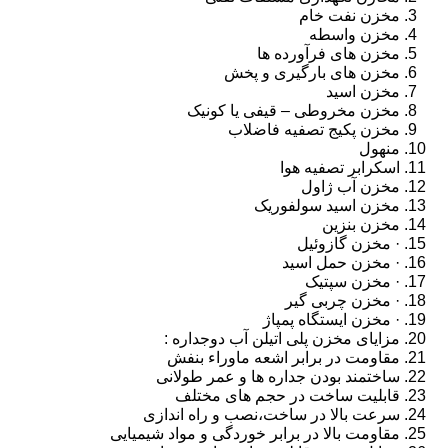
مخزن نفت خام
مخزن واسطه
مخزن های فرآورده ها
مخزن های بارگیری و پخش
مخزن اسید
مخزن مخروطی – قیفی یا کونیک
مخزن پکیج تصفیه فاضلاب
منهول
اسکرابر تصفیه هوا
مخزن آب ژاول
مخزن اسید سولفوریک
مخزن بنزین
· مخزن گازوئیل
· مخزن حمل اسید
· مخزن سپتیک
· مخزن چربی گیر
· مخزن ایستگاه پمپاژ
مزایای مخزن پلی اتیلن آب دوجداره :
مقاومت در برابر اشعه ماوراء بنفش
ساختمند بودن جداره ها و عمر طولانی
قابلیت ساخت در حجم های مختلف
سرعت بالا در ساخت،نصب و راه اندازی
مقاومت بالا در برابر خوردگی و مواد شیمیایی