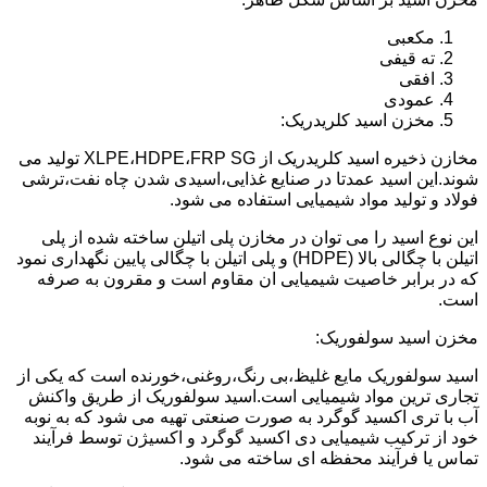
مکعبی
ته قیفی
افقی
عمودی
مخزن اسید کلریدریک:
مخازن ذخیره اسید کلریدریک از XLPE،HDPE،FRP SG تولید می
شوند.این اسید عمدتا در صنایع غذایی،اسیدی شدن چاه نفت،ترشی
فولاد و تولید مواد شیمیایی استفاده می شود.
این نوع اسید را می توان در مخازن پلی اتیلن ساخته شده از پلی
اتیلن با چگالی بالا (HDPE) و پلی اتیلن با چگالی پایین نگهداری نمود
که در برابر خاصیت شیمیایی ان مقاوم است و مقرون به صرفه
است.
مخزن اسید سولفوریک:
اسید سولفوریک مایع غلیظ،بی رنگ،روغنی،خورنده است که یکی از
تجاری ترین مواد شیمیایی است.اسید سولفوریک از طریق واکنش
آب با تری اکسید گوگرد به صورت صنعتی تهیه می شود که به نوبه
خود از ترکیب شیمیایی دی اکسید گوگرد و اکسیژن توسط فرآیند
تماس یا فرآیند محفظه ای ساخته می شود.