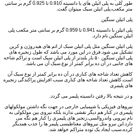
طور کلی به پلی اتیلن های با دانسیته 0.910 تا 0.925 گرم بر سانتی
متر مکعب،پلی اتیلن سبک میتوان گفت.
پلی اتیلن سنگین
پلی اتیلن با دانسیته 0.941 تا 0.959 گرم بر سانتی متر مکعب پلی
اتیلن سنگین نام دارد.
پلی اتیلن سنگین مثل پلی اتیلن سبک از اتم های هیدروژن و کربن
تشکیل می شود.فرق در این مورد می باشد که طول زنجیره های
پلی اتیلن سنگین ۵۰ بار بلندتر از پلی اتیلن سبک است و تراکم شاخه
های جانبی در آن ده برابر کمتر از نوع.سبک آن می باشد.
کاهش تعداد شاخه های کناری در آن ده برابر کمتر از نوع سبک آن
است.کاهش تعداد شاخه های کناری سبب افزایش پراکندگی زنجیره
های پلیمری
و در نتیجه بالا رفتن دانسیته پلیمر می گردد.
نیروهای فیزیکی یا شیمیایی خارجی در جهت نگه داشتن مولکولهای
پلیمری در کنار هم دیگر نقشی ندارند بلکه نیروی بین مولکولی به
نام نیرویی واندروالسی،زنجیر های پلیمری را کنار هم نگه می
دارد.این نیرو مثل نیروهای مغناطیسی پلیمر ها را جذب همدیگر
کرده،سبب ایجاد یک توده متراکم خواهد شد.