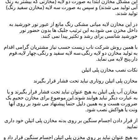
این مشکل مخازن ابتدا به صورت دو لایه (مخازنی که بیشتر به رنگ
آبی تولید می شدند) و سپس به صورت سه لایه (مخازن سفید رنگ)
تولید شدند.
در این مخازن لایه میانی مشکی رنگ مانع از عبور نور خورشید به
داخل مخزن می شود.به این ترتیب جلبک ها بدون حضور نور
خورشید شانسی برای رشد و تکثیر پیدا نمی کنند.
با همین روش شرکت ناب زیست حسب نیاز مشتریان گرامی اقدام
به تولید مخازن دو لایه رنگی،سه لایه سفید و رنگی،چهار لایه،فوم
دار،پنج لایه می نماید.
نکات نصب مخازن پلی اتیلن
مخازن پلی اتیلن روتاری نباید تحت فشار قرار بگیرند
مخازن آب پلی اتیلن به هیچ عنوان نباید تحت فشار قرار بگیرند و یا
به عبارت دیگر نباید هوابند شوند.این موضوع برای مخازن حجیم یک
ضرورت هست و به همین دلیل حتماً پیشنهاد می شود بر روی آنها
ونت یا هواکش نصب شود.
از قرار دادن اجسام سنگین بر روی بدنه مخازن پلی اتیلن خود داری
نمایید
به هیچ عنوان نباید بر روی مخزن پلی اتیلن اجسام سنگین قرار داد و