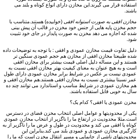
استفاده قرار می گیرند.این مخازن دارای انواع کوتاه و بلند می
باشند.
مخازن افقی به صورت استوانه افقی
(خوابیده) هستند.متناسب با
حجم مخزن پایه هایی از جنس خود مخزن در قالب آن پیش بینی
شده که اجازه می دهد مخزن به صورت پایدار در جای خود تثبیت
شود.
دلیل تفاوت قیمت مخازن عمودی و افقی : با توجه به توضیحات داده
شده طبیعتا مخازن افقی از مخازن هم حجم عمودی سنگین تر
هستند و این مساله دلیل اصلی قیمت بیشتر برای مخازن افقی
است و به هیچ عنوان به معنای کیفیت بهتر مخازن افقی نسبت به
عمودی نیست بر عکس در شرایط برابر مخازن عمودی دارای طول
عمر نسبتا بیشتری نسبت به مخازن افقی هستند.هم مخازن افقی و
هم مخازن عمودی در شرایط مناسب و استاندارد می توانند چند ده
سال به خوبی قابل استفاده باشند.
مخزن عمودی یا افقی؟ کدام یک؟
یکی از محدودیتها و عوامل اصلی انتخاب مخزن فضای در دسترس
است.مثلا محدودیت در ارتفاع ما را ناگزیر از انتخاب مخازن عمودی
کوتاه یا افقی می کند و محدودیت در طول و عرض ما را ناگزیر از به
کارگیری مخازن عمودی و عمودی بلند می کند.بنابراین این
محدودیتهای ناشی از جانمایی و مسیر انتقال مخزن است که ما را