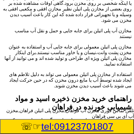
یا اینکه شخصی بر روی مخزن برود.گاهی اوقات مشاهده شده بر
روی بعضی از مخازن پلی اتیلن نظیر مخازن افقی و مکعبی افقی به
وسیله و یا تجهیزاتی قرار داده شده که این کار باعث آسیب دیدن
مخزن می شود.
مخازن آب پلی اتیلن برای جابه جایی و حمل و نقل آب مناسب
نیستند
مخازن پلی اتیلن معمولی برای جابه جایی آب و استفاده به عنوان
مخزن پشت وانت،نیسان و یا خاور مناسب نیستند.برای اینکار
مخازن پلی اتیلن ویژه ای طراحی و تولید شده اند و می توانید از آنها
استفاده نمایید.
استفاده از مخازن پلی اتیلن معمولی می تواند به دلیل تلاطم های
ایجاد شده توسط آب یا مایع درون مخزن که در حین حرکت ایجاد
می شوند باعث آسیب دیدن مخزن شوند.
راهنمای خرید مخزن ذخیره اسید و مواد
شیمیایی خورنده در فراهان
تلفن تماس فوری
مخزن آب فراهان,مخزن پلی اتیلن فراهان,مخزن
آب ای بی سی فراهان
مخزن ذخیره اسید و مواد شیمیایی باید به گونه ای تولید شوند که
☞☏
tel:09123701807
بتوانند در برابر چگالی نسبتا بالا و خورندگی انواع اسیدها مقاومت
کافی داشته باشند.به همین دلیل نمی توان در هر مخزنی اسید و مواد