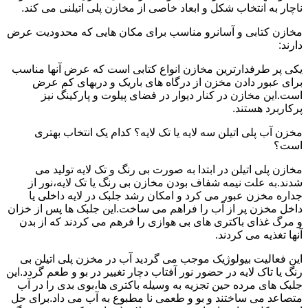
ناچار به انتخاب شکل و ابعاد خاصی از مخازن پلی اتیلنی می کند.
مخازن کتابی و آسانرو مناسب برای مکان هایی که محدودیت عرض
دارند:
یکی پر طرفدارترین مخازن انواع کتابی است که عرض آنها مناسب
برای عبور دادن مخزن از درگاه های باریک و دربهای کم عرض
است.این مخازن در کنار دیوار در فضای پیلوت و پارکینگ نیز
پرکاربرد هستند.
مخزن آب پلی اتیلن سه لایه یا تک لایه؟ کدام یک انتخاب بهتری
است؟
مخازن پلی اتیلن در ابتدا به صورت بی رنگ و تک لایه تولید می
شدند.به علت نیمه شفاف بودن مخازن بی رنگ یا تک لایه،نور از
جداره مخزن عبور می کرد و امکان رشد جلبک در لایه داخلی یا
داخل مخزن پر از آب را فراهم می ساخت.این جلبک ها پس از خزان
و مرگ غذای باکتری های بی هوازی را فرهم می کردند که از بدن
آنها تغذیه می کردند.
این فعالیت بیولوژیک موجب می گردید آب در مخزن پلی اتیلن بی
رنگ یا تاک لایه در حضور نور آفتاب دچار تغییر در بو و طعم گردد.این
جلبک های مرده حین تجزیه به وسیله باکتری ها،بوی بدی را در آب
متصاعد می ساختند و بو و طعمی نا مطبوع به آب می داد.برای حل