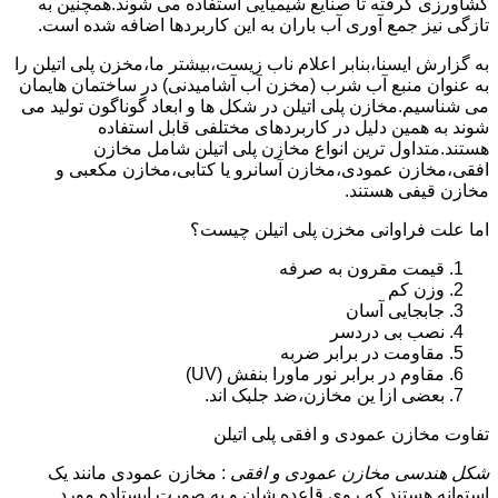
کشاورزی گرفته تا صنایع شیمیایی استفاده می شوند.همچنین به
تازگی نیز جمع آوری آب باران به این کاربردها اضافه شده است.
به گزارش ایسنا،بنابر اعلام ناب زیست،بیشتر ما،مخزن پلی اتیلن را
به عنوان منبع آب شرب (مخزن آب آشامیدنی) در ساختمان هایمان
می شناسیم.مخازن پلی اتیلن در شکل ها و ابعاد گوناگون تولید می
شوند به همین دلیل در کاربردهای مختلفی قابل استفاده
هستند.متداول ترین انواع مخازن پلی اتیلن شامل مخازن
افقی،مخازن عمودی،مخازن آسانرو یا کتابی،مخازن مکعبی و
مخازن قیفی هستند.
اما علت فراوانی مخزن پلی اتیلن چیست؟
قیمت مقرون به صرفه
وزن کم
جابجایی آسان
نصب بی دردسر
مقاومت در برابر ضربه
مقاوم در برابر نور ماورا بنفش (UV)
بعضی ازا ین مخازن،ضد جلبک اند.
تفاوت مخازن عمودی و افقی پلی اتیلن
شکل هندسی مخازن عمودی و افقی
: مخازن عمودی مانند یک
استوانه هستند که روی قاعده شان و به صورت ایستاده مورد