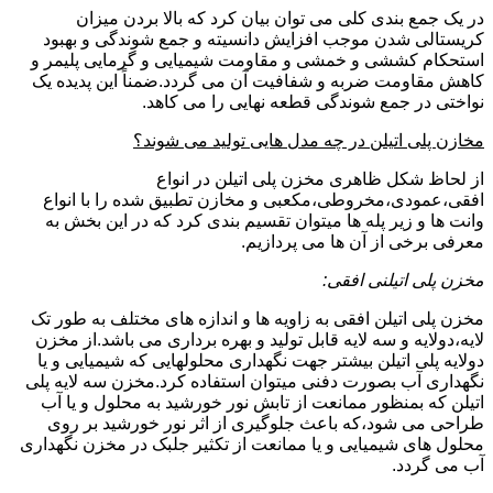
در یک جمع بندی کلی می توان بیان کرد که بالا بردن میزان
کریستالی شدن موجب افزایش دانسیته و جمع شوندگی و بهبود
استحکام کششی و خمشی و مقاومت شیمیایی و گرمایی پلیمر و
کاهش مقاومت ضربه و شفافیت آن می گردد.ضمناً این پدیده یک
نواختی در جمع شوندگی قطعه نهایی را می کاهد.
مخازن پلی اتیلن در چه مدل هایی تولید می شوند؟
از لحاظ شکل ظاهری مخزن پلی اتیلن در انواع
افقی،عمودی،مخروطی،مکعبی و مخازن تطبیق شده را با انواع
وانت ها و زیر پله ها میتوان تقسیم بندی کرد که در این بخش به
معرفی برخی از آن ها می پردازیم.
مخزن پلی اتیلنی افقی:
مخزن پلی اتیلن افقی به زاویه ها و اندازه های مختلف به طور تک
لایه،دولایه و سه لایه قابل تولید و بهره برداری می باشد.از مخزن
دولایه پلی اتیلن بیشتر جهت نگهداری محلولهایی که شیمیایی و یا
نگهداری آب بصورت دفنی میتوان استفاده کرد.مخزن سه لایه پلی
اتیلن که بمنظور ممانعت از تابش نور خورشید به محلول و یا آب
طراحی می شود،که باعث جلوگیری از اثر نور خورشید بر روی
محلول های شیمیایی و یا ممانعت از تکثیر جلبک در مخزن نگهداری
آب می گردد.