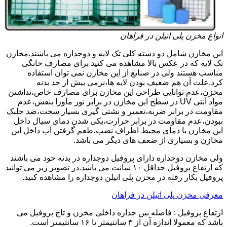
انواع مخزن پلی اتیلن در فراهان
این مخازن شامل دو دسته کلی تک لایه و دوجداره می باشند.مخازن
تک لایه که در عکس بالا مشاهده می کنید برای مصارف خانگی
مناسب هستند ولی در صنایع از این مخازن نمی توان استفاده
کرد.علت آن هم ضعیف بودن لایه ها،نرمی بیش از حد بدنه
مخزن،عدم توانایی طراحی این مخازن برای مصارف خاص،نداشتن
مواد آنتی UV در سطح این مخازن در برابر نور ماورا بنفش،عدم
مقاومت در برابر ضربه،تعمیر و نشتی گیری بسیار سخت،ضد جلبک
نبودن،عدم مقاومت در برابر حرارت،یکی شدن دمای سیال داخل
این مخازن با دمای محیط اطراف نصب،طعم گرفتن آب داخل این
مخازن و بسیاری از ضعف های دیگر می باشد.
ولی مخازن دوجداره دارای پروفیل دوجداره در بدنه خود می باشند
که ارتفاع پروفیل حداقل ۱۰ سانت می باشد.در تصویر زیر می توانید
پروفیل بکار رفته در مخزن پلی اتیلن دوجداره را مشاهده کنید.
معرفی مخزن پلی اتیلن در فراهان
ارتفاع پروفیل : فاصله بین جداره داخلی مخزن و تاج پروفیل می
باشد که معمولا اندازه آن از ۳ سانتیمتر تا ۱۶ سانتیمتر است.