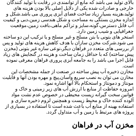
بالای تولید می باشد که مانع از توانمندی در رقابت با تولید کنندگان
خارجی و صادرات شده یکی از دلایل اصلی بالا بودن هزینه های
تولید،هزینه بسیار زیاد ساخت فضای آبزی پروری می باشد.شکل و
اندازه مخزن بستگی به مساحت و شکل هندسی زمین،دبی و کیفیت
آب قابل دسترس،گونه،سایز و تراکم ماهی،بافت زمین،موقعیت
جغرافیایی و شیب زمین دارد.
استخر های بتونی با بتن مسلح و غیر مسلح و یا ترکیب این دو ساخته
می شود.شرکت مخزن سازان با هدف کاهش هزینه های تولید و پس
از بررسی های متعدد در فراهان دیگر،نوعی سازه غیر بتونی (مخزن
پیش ساخته) که با حداقل زمان ساخت و هزینه در گنجایش های زیاد
قابل اجرا می باشد را به جامعه آبزی پروری فراهان معرفی نموده
است.
مخازن ذخیره آب پیش ساخته در صنعت از جمله مشخصات این
مخازن می توان به نصب سریع وآسان,پیچ و مهره بودن آنها و قابلیت
مونتاژ و دمونتاژ و استحکام بالا آنها اشاره نمود.
امروزه حفاظت از منابع با ارزش آب های زیر زمینی و خاک و
قوانین سخت گیرانه زیست محیطی در خصوص عدم نشت مواد
آلوده کننده خاک و محیط زیست و همچنین لزوم ذخیره سازی و
استفاده بهینه از منابع آب باعث شده است تا استفاده در بسیاری از
پروژه های مرتبط با زمین و آب متداول گردد.
مخزن آب در فراهان