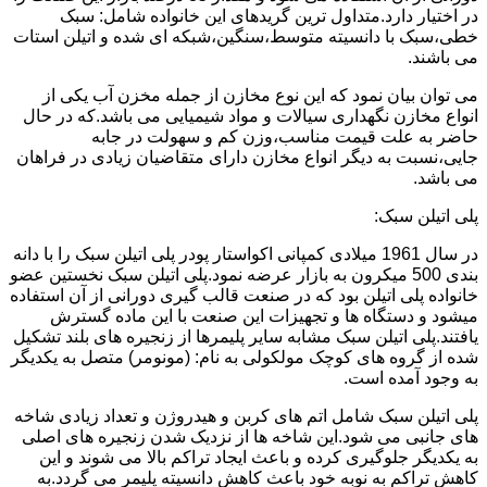
در اختیار دارد.متداول ترین گریدهای این خانواده شامل: سبک
خطی،سبک با دانسیته متوسط،سنگین،شبکه ای شده و اتیلن استات
می باشند.
می توان بیان نمود که این نوع مخازن از جمله مخزن آب یکی از
انواع مخازن نگهداری سیالات و مواد شیمیایی می باشد.که در حال
حاضر به علت قیمت مناسب،وزن کم و سهولت در جابه
جایی،نسبت به دیگر انواع مخازن دارای متقاضیان زیادی در فراهان
می باشد.
پلی اتیلن سبک:
در سال 1961 میلادی کمپانی اکواستار پودر پلی اتیلن سبک را با دانه
بندی 500 میکرون به بازار عرضه نمود.پلی اتیلن سبک نخستین عضو
خانواده پلی اتیلن بود که در صنعت قالب گیری دورانی از آن استفاده
میشود و دستگاه ها و تجهیزات این صنعت با این ماده گسترش
یافتند.پلی اتیلن سبک مشابه سایر پلیمرها از زنجیره های بلند تشکیل
شده از گروه های کوچک مولکولی به نام: (مونومر) متصل به یکدیگر
به وجود آمده است.
پلی اتیلن سبک شامل اتم های کربن و هیدروژن و تعداد زیادی شاخه
های جانبی می شود.این شاخه ها از نزدیک شدن زنجیره های اصلی
به یکدیگر جلوگیری کرده و باعث ایجاد تراکم بالا می شوند و این
کاهش تراکم به نوبه خود باعث کاهش دانسیته پلیمر می گردد.به