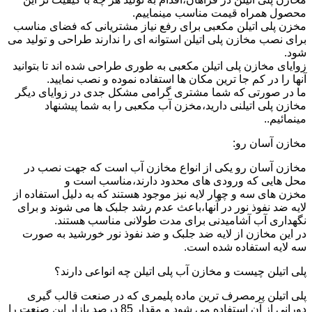
محصول همراه قیمت مناسب مینماییم.
مخزن پلی اتیلن مکعبی برای رفع نیاز مشتریانی که فضای مناسب
برای نصب مخازن پلی اتیلن استوانه ای را ندارند طراحی و تولید می
شود.
زوایای مخازن پلی اتیلن مکعبی به طوری طراحی شده اند تا بتوانید
آنها را در کم جا ترین مکان ها استفاده نموده و نصب نمایید.
ما در صورتی که شما مشتری گرامی مشکل جدی در زوایای دیگر
مخازن پلی اتیلنی دارید،مخزن آب مکعبی را به شما پیشنهاد
مینمائیم..
مخازن آسان رو:
مخازن آسان رو یکی از انواع مخازن آب است که جهت نصب در
محل هایی که ورودی های محدود دارند،مناسب است و
مخزن های سه و چهار لایه نیز موجود هستند که به دلیل استفاده از
لایه ضد نفوذ نور در آنها،باعث عدم رشد جلبک ها می شوند و برای
نگهداری آب آشامیدنی برای مدت طولانی مناسب هستند.
در این مخازن از لایه ضد جلبک و ضد نفوذ نور خورشید به صورت
سه لایه استفاده شده است.
پلی اتیلن چیست و مخازن آب پلی اتیلن چه انواعی دارند؟
پلی اتیلن پرمصرف ترین ماده پلیمری که در صنعت قالب گیری
دورانی از آن استفاده می شود و مقدار 85 درصد بازار این صنعت را