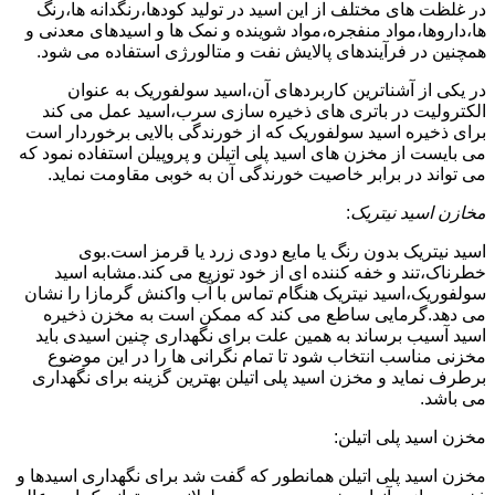
در غلظت های مختلف از این اسید در تولید کودها،رنگدانه ها،رنگ
ها،داروها،مواد منفجره،مواد شوینده و نمک ها و اسیدهای معدنی و
همچنین در فرآیندهای پالایش نفت و متالورژی استفاده می شود.
در یکی از آشناترین کاربردهای آن،اسید سولفوریک به عنوان
الکترولیت در باتری های ذخیره سازی سرب،اسید عمل می کند
برای ذخیره اسید سولفوریک که از خورندگی بالایی برخوردار است
می بایست از مخزن های اسید پلی اتیلن و پروپیلن استفاده نمود که
می تواند در برابر خاصیت خورندگی آن به خوبی مقاومت نماید.
مخازن اسید نیتریک
:
اسید نیتریک بدون رنگ یا مایع دودی زرد یا قرمز است.بوی
خطرناک،تند و خفه کننده ای از خود توزیع می کند.مشابه اسید
سولفوریک،اسید نیتریک هنگام تماس با آب واکنش گرمازا را نشان
می دهد.گرمایی ساطع می کند که ممکن است به مخزن ذخیره
اسید آسیب برساند به همین علت برای نگهداری چنین اسیدی باید
مخزنی مناسب انتخاب شود تا تمام نگرانی ها را در این موضوع
برطرف نماید و مخزن اسید پلی اتیلن بهترین گزینه برای نگهداری
می باشد.
مخزن اسید پلی اتیلن:
مخزن اسید پلی اتیلن همانطور که گفت شد برای نگهداری اسیدها و