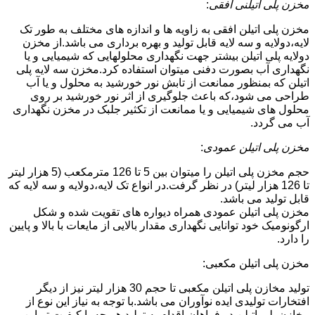
مخزن پلی اتیلنی افقی
:
مخزن پلی اتیلن افقی به زاویه ها و اندازه های مختلف به طور تک
لایه،دولایه و سه لایه قابل تولید و بهره برداری می باشد.از مخزن
دولایه پلی اتیلن بیشتر جهت نگهداری محلولهایی که شیمیایی و یا
نگهداری آب بصورت دفنی میتوان استفاده کرد.مخزن سه لایه پلی
اتیلن که بمنظور ممانعت از تابش نور خورشید به محلول و یا آب
طراحی می شود،که باعث جلوگیری از اثر نور خورشید بر روی
محلول های شیمیایی و یا ممانعت از تکثیر جلبک در مخزن نگهداری
آب می گردد.
مخزن پلی اتیلن عمودی
:
حجم مخزن پلی اتیلن را میتوان بین 5 تا 126 مترمکعب (5 هزار لیتر
تا 126 هزار لیتر) در نظر گرفت.در انواع تک لایه،دولایه و سه لایه که
قابل تولید می باشد.
مخزن پلی اتیلن عمودی همراه دیواره های تقویت شده و شکل
ارگونومیک خود توانایی نگهداری مقدار بالایی از مایعات با بالا و پایین
را دارد.
مخزن پلی اتیلن مکعبی:
تولید مخازن پلی اتیلن مکعبی تا حجم 30 هزار لیتر نیز از دیگر
افتخارات تولیدی ایده نوآوران می باشد.با توجه به نیاز این نوع از
مخازن پلی اتیلن در فراهان،اقدام به تولید هر چه با کیفیت تر این