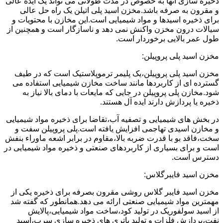
ذخیره سازی آنها به خصوص در مدت طولانی می تواند یک ایده عالی
و مقرون به صرفه باشد.مخزن اسید پلی اتیلن یک راه حل عالی
برای ذخیره اسیدها و مواد شیمیایی است.این مخازن با محتویات و
سیالات درون مخزن واکنش نمی دهد و ناسازگار است و همچنین از
طول عمر بالایی برخوردار است.
مخزن اسید پلی پروپیلن:
مخزن اسید پلی پروپیلن،یک پلیمر ترموپلاستیک است که در طیف
گسترده ای از کاربردها مانند ساخت مخازن شیمیایی استفاده می
شود.مخازن پلی پروپیلن در جایی که مایعات با دمای بالا نیاز به
ذخیره یا پردازش دارند ایده آل هستند.
در بخش های شیمیایی و تصفیه آب،تقاضا برای ذخیره مواد شیمیایی
و مخازن اسیدی تهاجمی افزایش یافته است.پلی پروپیلن سفت و
سخت،فاقد بو با قدرت ضربه بالا،مقاوم در برابر اشعه ماوراء بنفش
است و برای بسیاری از کاربردهای صنعتی و ذخیره مواد شیمیایی در
دسترس است.
مخزن اسید فایبرگلاس:
مخزن اسید فایبر گلاس روشی مقرون بصرفه برای ذخیره یکی از
مهمترین مواد شیمیایی صنعتی ارائه می دهد.همانطور که گفته شد
از اسید سولفوریک در تولید کود،ساخت مواد شیمیایی،پالایش
نفت،پردازش فلزات و تولید باتری های ذخیره سازی سرب،اسید