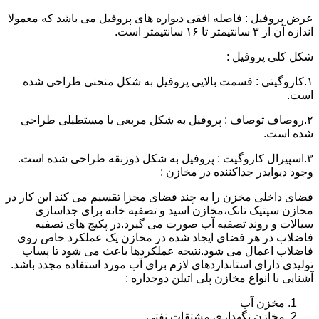
عرض پروفیل : فاصله افقی دیواره های پروفیل می باشد که معمولا
اندازه آن از ۳ سانتیمتر تا ۱۶ سانتیمتر است.
شکل کلی پروفیل :
۱.کاروگیتی : قسمت بالایی پروفیل به شکل منحنی طراحی شده
است.
۲.روصاف توصاف : پروفیل به شکل مربعی یا مستطیلی طراحی
شده است.
۳.اسپیرال کاروگیت : پروفیل به شکل ذوزنقه طراحی شده است.
وجود دیوایدر جداکننده در مخازن :
فضای داخلی مخزن را به چند فضای مجزا تقسیم می کند این کار در
مخازن سپتیک تانک،مخازن اسید و تصفیه خانه برای جداسازی
سیالات و روند تصفیه آب صورت می گیرد.در پکیج های تصفیه
فاضلاب در هر فضای ایجاد شده در مخازن یک عملکرد خاص روی
فاضلاب اعمال می شود.نتیجه عملکردها باعث می شود تا پساب
تولیدی دارای استانداردهای لازم برای آب مورد استفاده مجدد باشد.
آشنایی با انواع مخازن پلی اتیلن دوجداره :
مخزن آب
مخازن نگهداری مشتقات نفتی