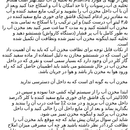
تخلیه ی آب،رسوبات را تا حد امکان با آب و اسکاچ جدا کنید وبعد از
آن با آب داخل مخزن آب را بشویید و ترکیب مایع سفید کننده و آب
به مقادیر زیر ادغام کنید(یک قاشق چای خوری مایع سفیدکننده در
۳٫۵ لیتر آب درست کنید) و این ترکیب را با اسکاچ به تمامی بدنه
مخزن آّب آغشته کنید و به مدت ۲ ساعت صبر کنید بعد مخزن آب را
به طور کامل با آب پر فشار (دستگاه کارواش) شستشو دهید و
تخلیه کنید.اینگونه مخزن آب تمیز شده ونظافت آن تکمیل شده
است.
از نکات قابل توجه برای نظافت مخزن آب که باید به آن اهمیت داد
این است که در شستشو مخازن به دلیل استفاده از ماده سفید کننده
گاز کلر در آن وجود دارد که بسیار سمی است و نفری که در داخل
مخزن آب در حال شستشو می باشد باید اطمینان حاصل کند که راه
ورود هوا به مخزن باز باشد و هوا در جریان باشد.
مخزن آب به گونه ای است که به داخل آن دسترسی ندارید
ابتدا مخزن آب را از سیستم لوله کشی جدا نموده و سپس در
100لیتر آب یک قاشق چای خوری مایع سفید کننده با کلر 5درصد
داخل مخزن آب بریزید و در مدت 12 ساعت درب آن را ببندید و
بگذارید بماند و بعد از آن مایع داخل آن را خالی کنید و آب داخل
مخزن آب پرکنید و اینگونه مخزن تمیز می شود.
شاید این سوال برایتان پیش بیاید که چه موقع باید مخزن آب را
نظافت کرد؟در نظر داشته باشید هر چه آب مصرفی میزان املاح