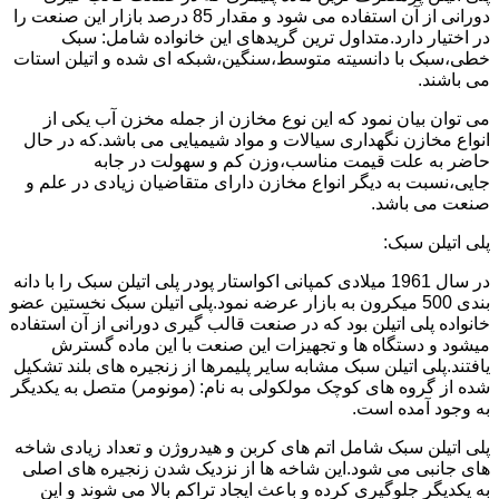
دورانی از آن استفاده می شود و مقدار 85 درصد بازار این صنعت را
در اختیار دارد.متداول ترین گریدهای این خانواده شامل: سبک
خطی،سبک با دانسیته متوسط،سنگین،شبکه ای شده و اتیلن استات
می باشند.
می توان بیان نمود که این نوع مخازن از جمله مخزن آب یکی از
انواع مخازن نگهداری سیالات و مواد شیمیایی می باشد.که در حال
حاضر به علت قیمت مناسب،وزن کم و سهولت در جابه
جایی،نسبت به دیگر انواع مخازن دارای متقاضیان زیادی در علم و
صنعت می باشد.
پلی اتیلن سبک:
در سال 1961 میلادی کمپانی اکواستار پودر پلی اتیلن سبک را با دانه
بندی 500 میکرون به بازار عرضه نمود.پلی اتیلن سبک نخستین عضو
خانواده پلی اتیلن بود که در صنعت قالب گیری دورانی از آن استفاده
میشود و دستگاه ها و تجهیزات این صنعت با این ماده گسترش
یافتند.پلی اتیلن سبک مشابه سایر پلیمرها از زنجیره های بلند تشکیل
شده از گروه های کوچک مولکولی به نام: (مونومر) متصل به یکدیگر
به وجود آمده است.
پلی اتیلن سبک شامل اتم های کربن و هیدروژن و تعداد زیادی شاخه
های جانبی می شود.این شاخه ها از نزدیک شدن زنجیره های اصلی
به یکدیگر جلوگیری کرده و باعث ایجاد تراکم بالا می شوند و این