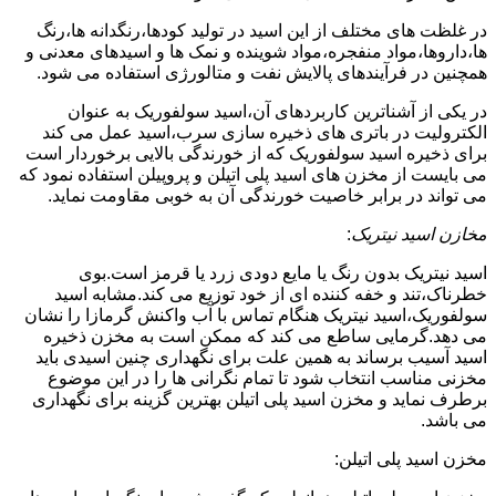
در غلظت های مختلف از این اسید در تولید کودها،رنگدانه ها،رنگ
ها،داروها،مواد منفجره،مواد شوینده و نمک ها و اسیدهای معدنی و
همچنین در فرآیندهای پالایش نفت و متالورژی استفاده می شود.
در یکی از آشناترین کاربردهای آن،اسید سولفوریک به عنوان
الکترولیت در باتری های ذخیره سازی سرب،اسید عمل می کند
برای ذخیره اسید سولفوریک که از خورندگی بالایی برخوردار است
می بایست از مخزن های اسید پلی اتیلن و پروپیلن استفاده نمود که
می تواند در برابر خاصیت خورندگی آن به خوبی مقاومت نماید.
مخازن اسید نیتریک
:
اسید نیتریک بدون رنگ یا مایع دودی زرد یا قرمز است.بوی
خطرناک،تند و خفه کننده ای از خود توزیع می کند.مشابه اسید
سولفوریک،اسید نیتریک هنگام تماس با آب واکنش گرمازا را نشان
می دهد.گرمایی ساطع می کند که ممکن است به مخزن ذخیره
اسید آسیب برساند به همین علت برای نگهداری چنین اسیدی باید
مخزنی مناسب انتخاب شود تا تمام نگرانی ها را در این موضوع
برطرف نماید و مخزن اسید پلی اتیلن بهترین گزینه برای نگهداری
می باشد.
مخزن اسید پلی اتیلن: