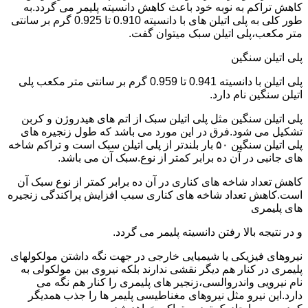
کاهش تراکم به نوبه خود باعث کاهش دانسیته پلیمر می گردد.به
طور کلی به پلی اتیلن های با دانسیته 0.910 تا 0.925 گرم بر سانتی
متر مکعب،پلی اتیلن سبک میتوان گفت.
پلی اتیلن سنگین
پلی اتیلن با دانسیته 0.941 تا 0.959 گرم بر سانتی متر مکعب پلی
اتیلن سنگین نام دارد.
پلی اتیلن سنگین مثل پلی اتیلن سبک از اتم های هیدروژن و کربن
تشکیل می شود.فرق در این مورد می باشد که طول زنجیره های
پلی اتیلن سنگین ۵۰ بار بلندتر از پلی اتیلن سبک است و تراکم شاخه
های جانبی در آن ده برابر کمتر از نوع.سبک آن می باشد.
کاهش تعداد شاخه های کناری در آن ده برابر کمتر از نوع سبک آن
است.کاهش تعداد شاخه های کناری سبب افزایش پراکندگی زنجیره
های پلیمری
و در نتیجه بالا رفتن دانسیته پلیمر می گردد.
نیروهای فیزیکی یا شیمیایی خارجی در جهت نگه داشتن مولکولهای
پلیمری در کنار هم دیگر نقشی ندارند بلکه نیروی بین مولکولی به
نام نیرویی واندروالسی،زنجیر های پلیمری را کنار هم نگه می
دارد.این نیرو مثل نیروهای مغناطیسی پلیمر ها را جذب همدیگر