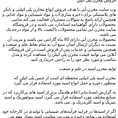
فروش مخزن پلی اتیلن
وب سایت مخزن آبی با هدف فروش انواع مخازن پلی اتیلنی و تانکر
های پلاستیکی برای ذخیره سازی آب و مواد شیمیایی و مواد غذایی و
همچنین ارائه پاسخ به سوالات مشتریان فعالیت می کند.تمامی
محصولات دارای گواهینامه استاندارد می باشند و در فروشگاه
سایت مخزن آبی تمامی محصولات باکیفیت بالا و از مواد درجه یک
می باشند.
محصولات مخزن آبی دارای 60 ماه گارانتی می باشند و مزیت آن
نسبت به دیگران ارسال آسان منبع آب به تمام نقاط علم و صنعت و
همچنین پشتیبانی و خدمات پس از فروش است.در این فروشگاه
آنلاین می توانید قیمت مخزن پلی اتیلن را مشاهده کرده و مدل
مناسب و مورد نظر خود را به راحتی خریداری کنید.
تولید مخزن اسید در علم و صنعت
مخزن اسید پلی اتیلنی محفظه ای است از جنس پلی اتیلن که
بمنظور ذخیره و حمل انواع اسید مورد استفاده قرار می گیرد.
به گزارش ایسنا،بنابر اعلام هلدینگ برتر،از اسید های پرکاربرد که در
صنایع مختلف مورد استفاده قرار می گیرد: اسید سولفوریک و اسید
نتیریک و اسید کلریدریک و...می باشد.
اگر از اسیدها در فرایند فرآیندهای شیمیایی یا تولیدی در کارخانه خود
استفاده می نمایید،ذخیره و مدیریت مناسب اسید بسیار مهم می