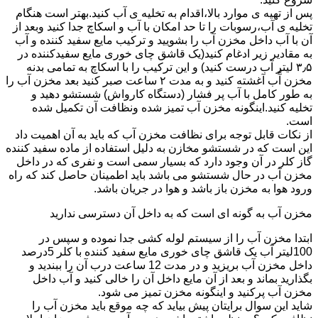
پس از تهیه ی موارد بالا،اقدام به تخلیه ی آب کنید.بهتر است هنگام
تخلیه ی آب،رسوبات را تا حد امکان با آب و اسکاچ جدا کنید وبعد از
آن با آب داخل مخزن آب را بشویید و ترکیب مایع سفید کننده و آب
به مقادیر زیر ادغام کنید(یک قاشق چای خوری مایع سفیدکننده در
۳٫۵ لیتر آب درست کنید) و این ترکیب را با اسکاچ به تمامی بدنه
مخزن آّب آغشته کنید و به مدت ۲ ساعت صبر کنید بعد مخزن آب را
به طور کامل با آب پر فشار (دستگاه کارواش) شستشو دهید و
تخلیه کنید.اینگونه مخزن آب تمیز شده ونظافت آن تکمیل شده
است.
از نکات قابل توجه برای نظافت مخزن آب که باید به آن اهمیت داد
این است که در شستشو مخازن به دلیل استفاده از ماده سفید کننده
گاز کلر در آن وجود دارد که بسیار سمی است و نفری که در داخل
مخزن آب در حال شستشو می باشد باید اطمینان حاصل کند که راه
ورود هوا به مخزن باز باشد و هوا در جریان باشد.
مخزن آب به گونه ای است که به داخل آن دسترسی ندارید
ابتدا مخزن آب را از سیستم لوله کشی جدا نموده و سپس در
100لیتر آب یک قاشق چای خوری مایع سفید کننده با کلر 5درصد
داخل مخزن آب بریزید و در مدت 12 ساعت درب آن را ببندید و
بگذارید بماند و بعد از آن مایع داخل آن را خالی کنید و آب داخل
مخزن آب پرکنید و اینگونه مخزن تمیز می شود.
شاید این سوال برایتان پیش بیاید که چه موقع باید مخزن آب را