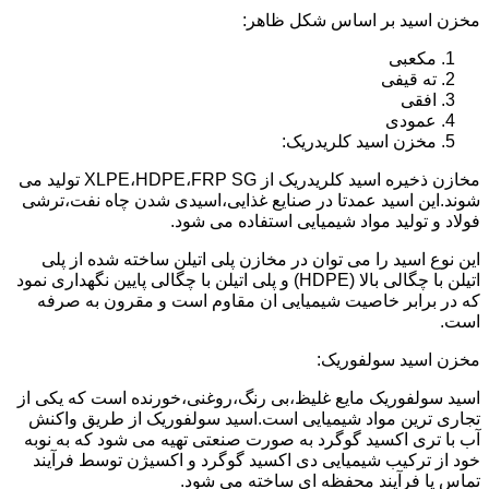
مخزن اسید بر اساس شکل ظاهر:
مکعبی
ته قیفی
افقی
عمودی
مخزن اسید کلریدریک:
مخازن ذخیره اسید کلریدریک از XLPE،HDPE،FRP SG تولید می
شوند.این اسید عمدتا در صنایع غذایی،اسیدی شدن چاه نفت،ترشی
فولاد و تولید مواد شیمیایی استفاده می شود.
این نوع اسید را می توان در مخازن پلی اتیلن ساخته شده از پلی
اتیلن با چگالی بالا (HDPE) و پلی اتیلن با چگالی پایین نگهداری نمود
که در برابر خاصیت شیمیایی ان مقاوم است و مقرون به صرفه
است.
مخزن اسید سولفوریک:
اسید سولفوریک مایع غلیظ،بی رنگ،روغنی،خورنده است که یکی از
تجاری ترین مواد شیمیایی است.اسید سولفوریک از طریق واکنش
آب با تری اکسید گوگرد به صورت صنعتی تهیه می شود که به نوبه
خود از ترکیب شیمیایی دی اکسید گوگرد و اکسیژن توسط فرآیند
تماس یا فرآیند محفظه ای ساخته می شود.