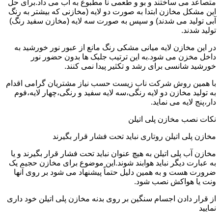
متصاعد می ساختند و بو و طعمی نا مطبوع به آب می داد.برای حل
این مشکل مخازن ابتدا به صورت دو لایه (مخازنی که بیشتر به رنگ
آبی تولید می شدند) و سپس به صورت سه لایه (مخازن سفید رنگ)
تولید شدند.
در این مخازن لایه میانی مشکی رنگ مانع از عبور نور خورشید به
داخل مخزن می شود.به این ترتیب جلبک ها بدون حضور نور
خورشید شانسی برای رشد و تکثیر پیدا نمی کنند.
با همین روش شرکت ناب زیست حسب نیاز مشتریان گرامی اقدام
به تولید مخازن دو لایه رنگی،سه لایه سفید و رنگی،چهار لایه،فوم
دار،پنج لایه می نماید.
نکات نصب مخازن پلی اتیلن
مخازن پلی اتیلن روتاری نباید تحت فشار قرار بگیرند
مخازن آب پلی اتیلن به هیچ عنوان نباید تحت فشار قرار بگیرند و یا
به عبارت دیگر نباید هوابند شوند.این موضوع برای مخازن حجیم یک
ضرورت هست و به همین دلیل حتماً پیشنهاد می شود بر روی آنها
ونت یا هواکش نصب شود.
از قرار دادن اجسام سنگین بر روی بدنه مخازن پلی اتیلن خود داری
نمایید