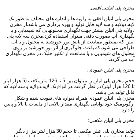
مخزن پلی اتیلنی افقی
:
مخزن پلی اتیلن افقی به زاویه ها و اندازه های مختلف به طور تک
لایه،دولایه و سه لایه قابل تولید و بهره برداری می باشد.از مخزن
دولایه پلی اتیلن بیشتر جهت نگهداری محلولهایی که شیمیایی و یا
نگهداری آب بصورت دفنی میتوان استفاده کرد.مخزن سه لایه پلی
اتیلن که بمنظور ممانعت از تابش نور خورشید به محلول و یا آب
طراحی می شود،که باعث جلوگیری از اثر نور خورشید بر روی
محلول های شیمیایی و یا ممانعت از تکثیر جلبک در مخزن نگهداری
آب می گردد.
مخزن پلی اتیلن عمودی
:
حجم مخزن پلی اتیلن را میتوان بین 5 تا 126 مترمکعب (5 هزار لیتر
تا 126 هزار لیتر) در نظر گرفت.در انواع تک لایه،دولایه و سه لایه که
قابل تولید می باشد.
مخزن پلی اتیلن عمودی همراه دیواره های تقویت شده و شکل
ارگونومیک خود توانایی نگهداری مقدار بالایی از مایعات با بالا و پایین
را دارد.
مخزن پلی اتیلن مکعبی:
تولید مخازن پلی اتیلن مکعبی تا حجم 30 هزار لیتر نیز از دیگر
افتخارات تولیدی ایده نوآوران می باشد.با توجه به نیاز این نوع از