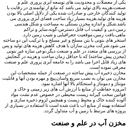
یکی از معضلات و محدودیت های توسعه آبزی پروری علم و
صنعت،هزینه بالای تولید می باشد که مانع از توانمندی در رقابت با
تولید کنندگان خارجی و صادرات شده یکی از دلایل اصلی بالا بودن
هزینه های تولید،هزینه بسیار زیاد ساخت فضای آبزی پروری می
باشد.شکل و اندازه مخزن بستگی به مساحت و شکل هندسی
زمین،دبی و کیفیت آب قابل دسترس،گونه،سایز و تراکم
ماهی،بافت زمین،موقعیت جغرافیایی و شیب زمین دارد.
استخر های بتونی با بتن مسلح و غیر مسلح و یا ترکیب این دو ساخته
می شود.شرکت مخزن سازان با هدف کاهش هزینه های تولید و پس
از بررسی های متعدد در علم و صنعت دیگر،نوعی سازه غیر بتونی
(مخزن پیش ساخته) که با حداقل زمان ساخت و هزینه در گنجایش
های زیاد قابل اجرا می باشد را به جامعه آبزی پروری علم و صنعت
معرفی نموده است.
مخازن ذخیره آب پیش ساخته در صنعت از جمله مشخصات این
مخازن می توان به نصب سریع وآسان,پیچ و مهره بودن آنها و قابلیت
مونتاژ و دمونتاژ و استحکام بالا آنها اشاره نمود.
امروزه حفاظت از منابع با ارزش آب های زیر زمینی و خاک و
قوانین سخت گیرانه زیست محیطی در خصوص عدم نشت مواد
آلوده کننده خاک و محیط زیست و همچنین لزوم ذخیره سازی و
استفاده بهینه از منابع آب باعث شده است تا استفاده در بسیاری از
پروژه های مرتبط با زمین و آب متداول گردد.
مخزن آب در علم و صنعت