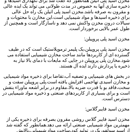
مخزن اسید پلی اتیلن همانطور که گفت شد برای نگهداری اسیدها و
ذخیره سازی آنها به خصوص در مدت طولانی می تواند یک ایده عالی
و مقرون به صرفه باشد.مخزن اسید پلی اتیلن یک راه حل عالی
برای ذخیره اسیدها و مواد شیمیایی است.این مخازن با محتویات و
سیالات درون مخزن واکنش نمی دهد و ناسازگار است و همچنین از
طول عمر بالایی برخوردار است.
مخزن اسید پلی پروپیلن:
مخزن اسید پلی پروپیلن،یک پلیمر ترموپلاستیک است که در طیف
گسترده ای از کاربردها مانند ساخت مخازن شیمیایی استفاده می
شود.مخازن پلی پروپیلن در جایی که مایعات با دمای بالا نیاز به
ذخیره یا پردازش دارند ایده آل هستند.
در بخش های شیمیایی و تصفیه آب،تقاضا برای ذخیره مواد شیمیایی
و مخازن اسیدی تهاجمی افزایش یافته است.پلی پروپیلن سفت و
سخت،فاقد بو با قدرت ضربه بالا،مقاوم در برابر اشعه ماوراء بنفش
است و برای بسیاری از کاربردهای صنعتی و ذخیره مواد شیمیایی در
دسترس است.
مخزن اسید فایبرگلاس:
مخزن اسید فایبر گلاس روشی مقرون بصرفه برای ذخیره یکی از
مهمترین مواد شیمیایی صنعتی ارائه می دهد.همانطور که گفته شد
از اسید سولفوریک در تولید کود،ساخت مواد شیمیایی،پالایش