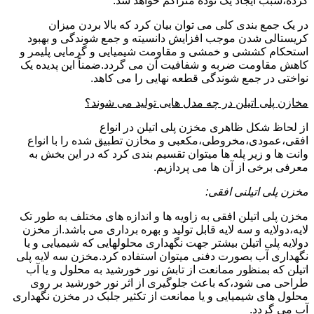
کرده،سبب ایجاد یک توده متراکم خواهد شد.
در یک جمع بندی کلی می توان بیان کرد که بالا بردن میزان
کریستالی شدن موجب افزایش دانسیته و جمع شوندگی و بهبود
استحکام کششی و خمشی و مقاومت شیمیایی و گرمایی پلیمر و
کاهش مقاومت ضربه و شفافیت آن می گردد.ضمناً این پدیده یک
نواختی در جمع شوندگی قطعه نهایی را می کاهد.
مخازن پلی اتیلن در چه مدل هایی تولید می شوند؟
از لحاظ شکل ظاهری مخزن پلی اتیلن در انواع
افقی،عمودی،مخروطی،مکعبی و مخازن تطبیق شده را با انواع
وانت ها و زیر پله ها میتوان تقسیم بندی کرد که در این بخش به
معرفی برخی از آن ها می پردازیم.
مخزن پلی اتیلنی افقی:
مخزن پلی اتیلن افقی به زاویه ها و اندازه های مختلف به طور تک
لایه،دولایه و سه لایه قابل تولید و بهره برداری می باشد.از مخزن
دولایه پلی اتیلن بیشتر جهت نگهداری محلولهایی که شیمیایی و یا
نگهداری آب بصورت دفنی میتوان استفاده کرد.مخزن سه لایه پلی
اتیلن که بمنظور ممانعت از تابش نور خورشید به محلول و یا آب
طراحی می شود،که باعث جلوگیری از اثر نور خورشید بر روی
محلول های شیمیایی و یا ممانعت از تکثیر جلبک در مخزن نگهداری
آب می گردد.