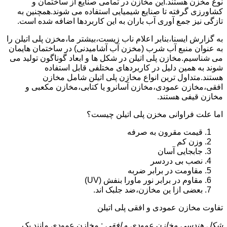
نوع مخزن هستند.این مخازن در تمامی صنایع از ساختمان و
کشاورزی گرفته تا صنایع شیمیایی استفاده می شوند.همچنین به
تازگی نیز جمع آوری آب باران به این کاربردها اضافه شده است.
به گزارش ایسنا،بنابر اعلام ناب زیست،بیشتر ما،مخزن پلی اتیلن را
به عنوان منبع آب شرب (مخزن آب آشامیدنی) در ساختمان هایمان
می شناسیم.مخازن پلی اتیلن در شکل ها و ابعاد گوناگون تولید می
شوند به همین دلیل در کاربردهای مختلفی قابل استفاده
هستند.متداول ترین انواع مخازن پلی اتیلن شامل مخازن
افقی،مخازن عمودی،مخازن آسانرو یا کتابی،مخازن مکعبی و
مخازن قیفی هستند.
اما علت فراوانی مخزن پلی اتیلن چیست؟
قیمت مقرون به صرفه
وزن کم
جابجایی آسان
نصب بی دردسر
مقاومت در برابر ضربه
مقاوم در برابر نور ماورا بنفش (UV)
بعضی ازا ین مخازن،ضد جلبک اند.
تفاوت مخازن عمودی و افقی پلی اتیلن
شکل هندسی مخازن عمودی و افقی
: مخازن عمودی مانند یک