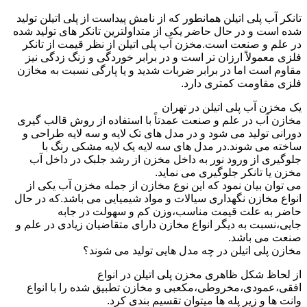
تانکر آب پلی اتیلن همانطور که از نامش پیداست از پلی اتیلن تولید
شده است و در حال حاضر یکی از متداولترین تانکر های تولید شده
در علم و صنعت است.مخزن آب پلی اتیلن از نظر قیمت از تانکر
فلزی معمولاً ارزان تر است و در برابر خوردگی و زنگ زدگی نیز
مقاوم است اما در برابر ضربات شدید و یا پارگی نسبت به مخازن
فلزی مقاومت کمتری دارد.
یک مخزن آب پلی اتیلن در تهران
مخازن آب در علم و صنعت عمدتاً با استفاده از روش قالب گیری
دورانی تولید می شود و در مدل های تک لایه و سه لایه طراحی و
ساخته می شوند.در مدل های سه لایه یک لایه مشکی رنگ با
جلوگیری از ورود نور به داخل مخزن از رشد جلبک در داخل آب
مخزن یا تانکر جلوگیری می نماید.
می توان بیان نمود که این نوع مخازن از جمله مخزن آب یکی از
انواع مخازن نگهداری سیالات و مواد شیمیایی می باشد.که در حال
حاضر به علت قیمت مناسب،وزن کم و سهولت در جابه
جایی،نسبت به دیگر انواع مخازن دارای متقاضیان زیادی در علم و
صنعت می باشد.
مخازن پلی اتیلن در چه مدل هایی تولید می شوند؟
از لحاظ شکل ظاهری مخزن پلی اتیلن در انواع
افقی،عمودی،مخروطی،مکعبی و مخازن تطبیق شده را با انواع
وانت ها و زیر پله ها میتوان تقسیم بندی کرد.