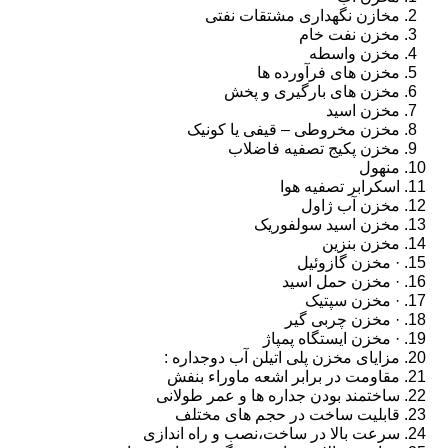
مخازن نگهداری مشتقات نفتی
مخزن نفت خام
مخزن واسطه
مخزن های فرآورده ها
مخزن های بارگیری و پخش
مخزن اسید
مخزن مخروطی – قیفی یا کونیک
مخزن پکیج تصفیه فاضلاب
منهول
اسکرابر تصفیه هوا
مخزن آب ژاول
مخزن اسید سولفوریک
مخزن بنزین
· مخزن گازوئیل
· مخزن حمل اسید
· مخزن سپتیک
· مخزن چربی گیر
· مخزن ایستگاه پمپاژ
مزایای مخزن پلی اتیلن آب دوجداره :
مقاومت در برابر اشعه ماوراء بنفش
ساختمند بودن جداره ها و عمر طولانی
قابلیت ساخت در حجم های مختلف
سرعت بالا در ساخت،نصب و راه اندازی