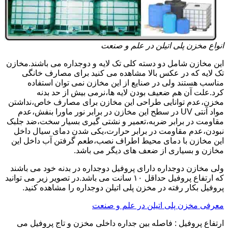
انواع مخزن پلی اتیلن در علم و صنعت
این مخازن شامل دو دسته کلی تک لایه و دوجداره می باشند.مخازن
تک لایه که در عکس بالا مشاهده می کنید برای مصارف خانگی
مناسب هستند ولی در صنایع از این مخازن نمی توان استفاده
کرد.علت آن هم ضعیف بودن لایه ها،نرمی بیش از حد بدنه
مخزن،عدم توانایی طراحی این مخازن برای مصارف خاص،نداشتن
مواد آنتی UV در سطح این مخازن در برابر نور ماورا بنفش،عدم
مقاومت در برابر ضربه،تعمیر و نشتی گیری بسیار سخت،ضد جلبک
نبودن،عدم مقاومت در برابر حرارت،یکی شدن دمای سیال داخل
این مخازن با دمای محیط اطراف نصب،طعم گرفتن آب داخل این
مخازن و بسیاری از ضعف های دیگر می باشد.
ولی مخازن دوجداره دارای پروفیل دوجداره در بدنه خود می باشند
که ارتفاع پروفیل حداقل ۱۰ سانت می باشد.در تصویر زیر می توانید
پروفیل بکار رفته در مخزن پلی اتیلن دوجداره را مشاهده کنید.
معرفی مخزن پلی اتیلن در علم و صنعت
ارتفاع پروفیل : فاصله بین جداره داخلی مخزن و تاج پروفیل می