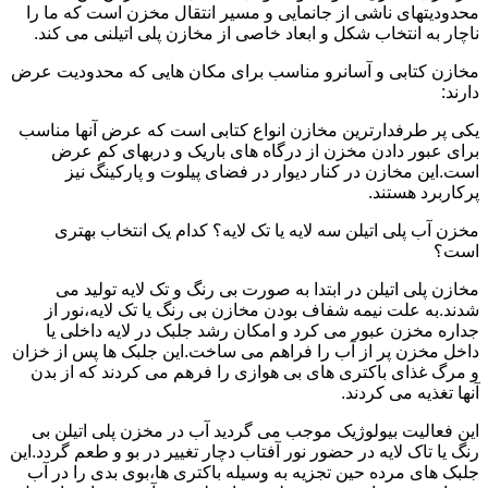
محدودیتهای ناشی از جانمایی و مسیر انتقال مخزن است که ما را
ناچار به انتخاب شکل و ابعاد خاصی از مخازن پلی اتیلنی می کند.
مخازن کتابی و آسانرو مناسب برای مکان هایی که محدودیت عرض
دارند:
یکی پر طرفدارترین مخازن انواع کتابی است که عرض آنها مناسب
برای عبور دادن مخزن از درگاه های باریک و دربهای کم عرض
است.این مخازن در کنار دیوار در فضای پیلوت و پارکینگ نیز
پرکاربرد هستند.
مخزن آب پلی اتیلن سه لایه یا تک لایه؟ کدام یک انتخاب بهتری
است؟
مخازن پلی اتیلن در ابتدا به صورت بی رنگ و تک لایه تولید می
شدند.به علت نیمه شفاف بودن مخازن بی رنگ یا تک لایه،نور از
جداره مخزن عبور می کرد و امکان رشد جلبک در لایه داخلی یا
داخل مخزن پر از آب را فراهم می ساخت.این جلبک ها پس از خزان
و مرگ غذای باکتری های بی هوازی را فرهم می کردند که از بدن
آنها تغذیه می کردند.
این فعالیت بیولوژیک موجب می گردید آب در مخزن پلی اتیلن بی
رنگ یا تاک لایه در حضور نور آفتاب دچار تغییر در بو و طعم گردد.این
جلبک های مرده حین تجزیه به وسیله باکتری ها،بوی بدی را در آب