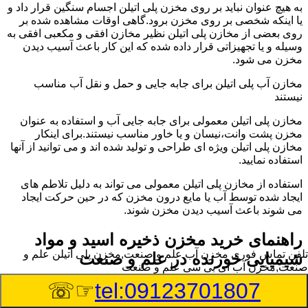
به هیچ عنوان نباید بر روی مخزن پلی اتیلن اجسام سنگین قرار داد و
یا اینکه شخصی بر روی مخزن برود.گاهی اوقات مشاهده شده بر
روی بعضی از مخازن پلی اتیلن نظیر مخازن افقی و مکعبی افقی به
وسیله و یا تجهیزاتی قرار داده شده که این کار باعث آسیب دیدن
مخزن می شود.
مخازن آب پلی اتیلن برای جابه جایی و حمل و نقل آب مناسب
نیستند
مخازن پلی اتیلن معمولی برای جابه جایی آب و استفاده به عنوان
مخزن پشت وانت،نیسان و یا خاور مناسب نیستند.برای اینکار
مخازن پلی اتیلن ویژه ای طراحی و تولید شده اند و می توانید از آنها
استفاده نمایید.
استفاده از مخازن پلی اتیلن معمولی می تواند به دلیل تلاطم های
ایجاد شده توسط آب یا مایع درون مخزن که در حین حرکت ایجاد
می شوند باعث آسیب دیدن مخزن شوند.
راهنمای خرید مخزن ذخیره اسید و مواد
تلفن تماس فوری
مخزن آب علم و صنعت,مخزن پلی اتیلن علم و
شیمیایی خورنده در علم و صنعت
صنعت,مخزن آب ای بی سی علم و صنعت
☞☏
tel:09123701807
مخزن ذخیره اسید و مواد شیمیایی باید به گونه ای تولید شوند که
بتوانند در برابر چگالی نسبتا بالا و خورندگی انواع اسیدها مقاومت