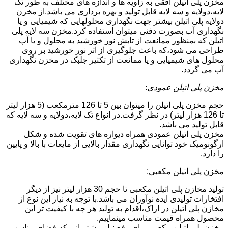
مخزن پلی اتیلن افقی به زاویه ها و اندازه های مختلف به طور تک
لایه،دولایه و سه لایه قابل تولید و بهره برداری می باشد.از مخزن
دولایه پلی اتیلن بیشتر جهت نگهداری محلولهایی که شیمیایی و یا
نگهداری آب بصورت دفنی میتوان استفاده کرد.مخزن سه لایه پلی
اتیلن که بمنظور ممانعت از تابش نور خورشید به محلول و یا آب
طراحی می شود،که باعث جلوگیری از اثر نور خورشید بر روی
محلول های شیمیایی و یا ممانعت از تکثیر جلبک در مخزن نگهداری
آب می گردد.
مخزن پلی اتیلن عمودی
:
حجم مخزن پلی اتیلن را میتوان بین 5 تا 126 مترمکعب (5 هزار لیتر
تا 126 هزار لیتر) در نظر گرفت.در انواع تک لایه،دولایه و سه لایه که
قابل تولید می باشد.
مخزن پلی اتیلن عمودی همراه دیواره های تقویت شده و شکل
ارگونومیک خود توانایی نگهداری مقدار بالایی از مایعات با بالا و پایین
را دارد.
مخزن پلی اتیلن مکعبی:
تولید مخازن پلی اتیلن مکعبی تا حجم 30 هزار لیتر نیز از دیگر
افتخارات تولیدی ایده نوآوران می باشد.با توجه به نیاز این نوع از
مخازن پلی اتیلن در اراک،اقدام به تولید هر چه با کیفیت تر این
محصول همراه قیمت مناسب مینماییم.
مخزن پلی اتیلن مکعبی برای رفع نیاز مشتریانی که فضای مناسب