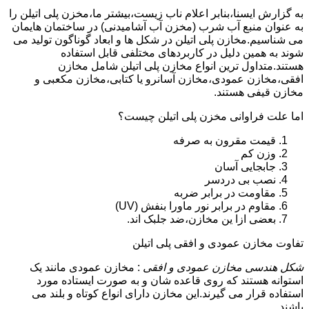
به گزارش ایسنا،بنابر اعلام ناب زیست،بیشتر ما،مخزن پلی اتیلن را
به عنوان منبع آب شرب (مخزن آب آشامیدنی) در ساختمان هایمان
می شناسیم.مخازن پلی اتیلن در شکل ها و ابعاد گوناگون تولید می
شوند به همین دلیل در کاربردهای مختلفی قابل استفاده
هستند.متداول ترین انواع مخازن پلی اتیلن شامل مخازن
افقی،مخازن عمودی،مخازن آسانرو یا کتابی،مخازن مکعبی و
مخازن قیفی هستند.
اما علت فراوانی مخزن پلی اتیلن چیست؟
قیمت مقرون به صرفه
وزن کم
جابجایی آسان
نصب بی دردسر
مقاومت در برابر ضربه
مقاوم در برابر نور ماورا بنفش (UV)
بعضی ازا ین مخازن،ضد جلبک اند.
تفاوت مخازن عمودی و افقی پلی اتیلن
شکل هندسی مخازن عمودی و افقی
: مخازن عمودی مانند یک
استوانه هستند که روی قاعده شان و به صورت ایستاده مورد
استفاده قرار می گیرند.این مخازن دارای انواع کوتاه و بلند می
باشند.