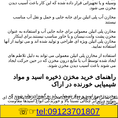
وسیله و یا تجهیزاتی قرار داده شده که این کار باعث آسیب دیدن
مخزن می شود.
مخازن آب پلی اتیلن برای جابه جایی و حمل و نقل آب مناسب
نیستند
مخازن پلی اتیلن معمولی برای جابه جایی آب و استفاده به عنوان
مخزن پشت وانت،نیسان و یا خاور مناسب نیستند.برای اینکار
مخازن پلی اتیلن ویژه ای طراحی و تولید شده اند و می توانید از آنها
استفاده نمایید.
استفاده از مخازن پلی اتیلن معمولی می تواند به دلیل تلاطم های
ایجاد شده توسط آب یا مایع درون مخزن که در حین حرکت ایجاد
می شوند باعث آسیب دیدن مخزن شوند.
راهنمای خرید مخزن ذخیره اسید و مواد
شیمیایی خورنده در اراک
مخزن ذخیره اسید و مواد شیمیایی باید به گونه ای تولید شوند که
تلفن تماس فوری
مخزن آب اراک,مخزن پلی اتیلن اراک,مخزن آب ای
بتوانند در برابر چگالی نسبتا بالا و خورندگی انواع اسیدها مقاومت
بی سی اراک
کافی داشته باشند.به همین دلیل نمی توان در هر مخزنی اسید و مواد
☞☏
tel:09123701807
شیمیایی را ذخیره کرد.