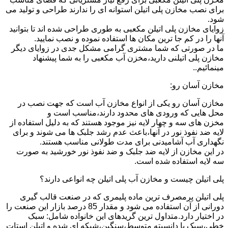
برای نصب مخازن پلی اتیلن استوانه ای را ندارند طراحی و تولید می
شود.
زوایای مخازن پلی اتیلن مکعبی به طوری طراحی شده اند تا بتوانید
آنها را در کم جا ترین مکان ها استفاده نموده و نصب نمایید.
ما در صورتی که شما مشتری گرامی مشکل جدی در زوایای دیگر
مخازن پلی اتیلنی دارید،مخزن آب مکعبی را به شما پیشنهاد
مینمائیم..
مخازن آسان رو:
مخازن آسان رو یکی از انواع مخازن آب است که جهت نصب در
محل هایی که ورودی های محدود دارند،مناسب است و
مخزن های سه و چهار لایه نیز موجود هستند که به دلیل استفاده از
لایه ضد نفوذ نور در آنها،باعث عدم رشد جلبک ها می شوند و برای
نگهداری آب آشامیدنی برای مدت طولانی مناسب هستند.
در این مخازن از لایه ضد جلبک و ضد نفوذ نور خورشید به صورت
سه لایه استفاده شده است.
پلی اتیلن چیست و مخازن آب پلی اتیلن چه انواعی دارند؟
پلی اتیلن پرمصرف ترین ماده پلیمری که در صنعت قالب گیری
دورانی از آن استفاده می شود و مقدار 85 درصد بازار این صنعت را
در اختیار دارد.متداول ترین گریدهای این خانواده شامل: سبک
خطی،سبک با دانسیته متوسط،سنگین،شبکه ای شده و اتیلن استات