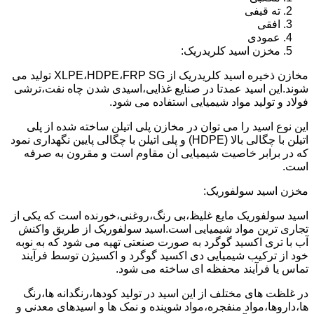
ته قیفی
افقی
عمودی
مخزن اسید کلریدریک:
مخازن ذخیره اسید کلریدریک از XLPE،HDPE،FRP SG تولید می
شوند.این اسید عمدتا در صنایع غذایی،اسیدی شدن چاه نفت،ترشی
فولاد و تولید مواد شیمیایی استفاده می شود.
این نوع اسید را می توان در مخازن پلی اتیلن ساخته شده از پلی
اتیلن با چگالی بالا (HDPE) و پلی اتیلن با چگالی پایین نگهداری نمود
که در برابر خاصیت شیمیایی ان مقاوم است و مقرون به صرفه
است.
مخزن اسید سولفوریک:
اسید سولفوریک مایع غلیظ،بی رنگ،روغنی،خورنده است که یکی از
تجاری ترین مواد شیمیایی است.اسید سولفوریک از طریق واکنش
آب با تری اکسید گوگرد به صورت صنعتی تهیه می شود که به نوبه
خود از ترکیب شیمیایی دی اکسید گوگرد و اکسیژن توسط فرآیند
تماس یا فرآیند محفظه ای ساخته می شود.
در غلظت های مختلف از این اسید در تولید کودها،رنگدانه ها،رنگ
ها،داروها،مواد منفجره،مواد شوینده و نمک ها و اسیدهای معدنی و