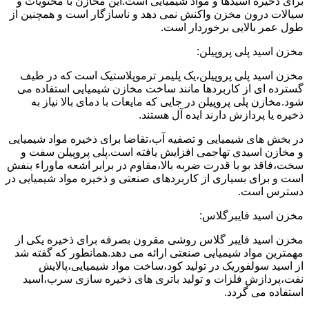
برای ذخیره اسیدها و مواد شیمیایی است.این مخازن با محتویات و
سیالات درون مخزن واکنش نمی دهد و ناسازگار است و همچنین از
طول عمر بالایی برخوردار است.
مخزن اسید پلی پروپیلن:
مخزن اسید پلی پروپیلن،یک پلیمر ترموپلاستیک است که در طیف
گسترده ای از کاربردها مانند ساخت مخازن شیمیایی استفاده می
شود.مخازن پلی پروپیلن در جایی که مایعات با دمای بالا نیاز به
ذخیره یا پردازش دارند ایده آل هستند.
در بخش های شیمیایی و تصفیه آب،تقاضا برای ذخیره مواد شیمیایی
و مخازن اسیدی تهاجمی افزایش یافته است.پلی پروپیلن سفت و
سخت،فاقد بو با قدرت ضربه بالا،مقاوم در برابر اشعه ماوراء بنفش
است و برای بسیاری از کاربردهای صنعتی و ذخیره مواد شیمیایی در
دسترس است.
مخزن اسید فایبرگلاس:
مخزن اسید فایبر گلاس روشی مقرون بصرفه برای ذخیره یکی از
مهمترین مواد شیمیایی صنعتی ارائه می دهد.همانطور که گفته شد
از اسید سولفوریک در تولید کود،ساخت مواد شیمیایی،پالایش
نفت،پردازش فلزات و تولید باتری های ذخیره سازی سرب،اسید
استفاده می گردد.