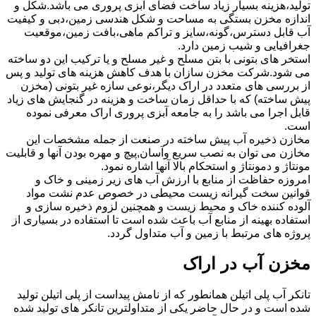
تولید،هزینه بسیار زیاد ساخت فضای آبزی پروری می باشد.شکل و
اندازه مخزن بستگی به مساحت و شکل هندسی زمین،دبی و کیفیت
آب قابل دسترس،گونه،سایز و تراکم ماهی،بافت زمین،موقعیت
جغرافیایی و شیب زمین دارد.
استخر های بتونی با بتن مسلح و غیر مسلح و یا ترکیب این دو ساخته
می شود.شرکت مخزن سازان با هدف کاهش هزینه های تولید و پس
از بررسی های متعدد در اراک دیگر،نوعی سازه غیر بتونی (مخزن
پیش ساخته) که با حداقل زمان ساخت و هزینه در گنجایش های زیاد
قابل اجرا می باشد را به جامعه آبزی پروری اراک معرفی نموده
است.
مخازن ذخیره آب پیش ساخته در صنعت از جمله مشخصات این
مخازن می توان به نصب سریع وآسان,پیچ و مهره بودن آنها و قابلیت
مونتاژ و دمونتاژ و استحکام بالا آنها اشاره نمود.
امروزه حفاظت از منابع با ارزش آب های زیر زمینی و خاک و
قوانین سخت گیرانه زیست محیطی در خصوص عدم نشت مواد
آلوده کننده خاک و محیط زیست و همچنین لزوم ذخیره سازی و
استفاده بهینه از منابع آب باعث شده است تا استفاده در بسیاری از
پروژه های مرتبط با زمین و آب متداول گردد.
مخزن آب در اراک
تانکر آب پلی اتیلن همانطور که از نامش پیداست از پلی اتیلن تولید
شده است و در حال حاضر یکی از متداولترین تانکر های تولید شده