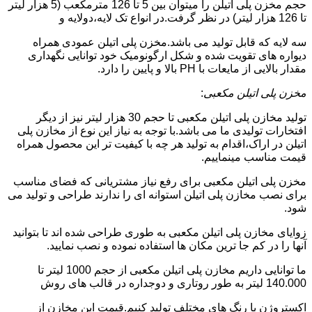
حجم مخزن پلی اتیلن را میتوان بین 5 تا 126 مترمکعب (5 هزار لیتر
تا 126 هزار لیتر) در نظر گرفت.در انواع تک لایه،دولایه و
سه لایه که قابل تولید می باشد.مخزن پلی اتیلن عمودی همراه
دیواره های تقویت شده و شکل ارگونومیک خود توانایی نگهداری
مقدار بالایی از مایعات با PH بالا و پایین را دارد.
مخزن پلی اتیلن مکعبی
:
تولید مخازن پلی اتیلن مکعبی تا حجم 30 هزار لیتر نیز از دیگر
افتخارات تولیدی ما می باشد.با توجه به نیاز این نوع از مخازن پلی
اتیلن در اراک،اقدام به تولید هر چه با کیفیت تر این محصول همراه
قیمت مناسب مینماییم.
مخزن پلی اتیلن مکعبی برای رفع نیاز مشتریانی که فضای مناسب
برای نصب مخازن پلی اتیلن استوانه ای را ندارند طراحی و تولید می
شود.
زوایای مخازن پلی اتیلن مکعبی به طوری طراحی شده اند تا بتوانید
آنها را در کم جا ترین مکان ها استفاده نموده و نصب نمایید.
ما توانایی داریم مخازن پلی اتیلن مکعبی از حجم 1000 لیتر تا
140.000 لیتر به طور روتاری و دوجداره در قالب های روش
اکستروژن با رنگ های مختلف تولید کنیم.قیمت این مخازن از