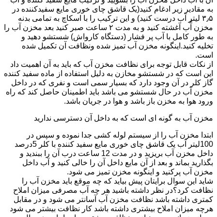
به مقادیر زیر ادغام کنید(یک قاشق چای خوری مایع سفیدکننده در
۳٫۵ لیتر آب درست کنید) و این ترکیب را با اسکاچ به تمامی بدنه
مخزن آّب آغشته کنید و به مدت ۲ ساعت صبر کنید بعد مخزن آب را
به طور کامل با آب پر فشار (دستگاه کارواش) شستشو دهید و
تخلیه کنید.اینگونه مخزن آب تمیز شده ونظافت آن تکمیل شده
است.
از نکات قابل توجه برای نظافت مخزن آب که باید به آن اهمیت داد
این است که در شستشو مخازن به دلیل استفاده از ماده سفید کننده
گاز کلر در آن وجود دارد که بسیار سمی است و نفری که در داخل
مخزن آب در حال شستشو می باشد باید اطمینان حاصل کند که راه
ورود هوا به مخزن باز باشد و هوا در جریان باشد.
مخزن آب به گونه ای است که به داخل آن دسترسی ندارید
ابتدا مخزن آب را از سیستم لوله کشی جدا نموده و سپس در
100لیتر آب یک قاشق چای خوری مایع سفید کننده با کلر 5درصد
داخل مخزن آب بریزید و در مدت 12 ساعت درب آن را ببندید و
بگذارید بماند و بعد از آن مایع داخل آن را خالی کنید و آب داخل
مخزن آب پرکنید و اینگونه مخزن تمیز می شود.
شاید این سوال برایتان پیش بیاید که چه موقع باید مخزن آب را
نظافت کرد؟در نظر داشته باشید هر چه آب مصرفی میزان املاح
کمتری داشته باشد نظافت مخزن آب آسانتر می شود و در مقابل
هرچه میزان املاح بیشتری داشته باشد کار نظافت بیشتر می شود