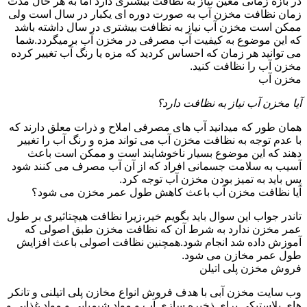
در بازه زمانی معین نیاز به نظافت بیشتری دارد اما به هر حال مدت
زمان نظافت مخزن آب به صورت دوره ای یکبار در سال است ولی
ممکن است مخزن آب نیاز به نظافت بیشتری در سال داشته باشد
که این موضوع به کیفیت آب مصرفی در مخزن آب برمیگردد.شما
می توانید هر زمان که احساس کردید که مزه یا رنگ آب تغییر کرده
مخزن آب را نظافت کنید.
مخزن آب
آیا مخزن آب نیاز به نظافت دارد؟
همان طور که میدانید آب های مصرفی املاح و ذرات معلق دارند که
با عدم توجه به نظافت مخزن آب می تواند مزه و رنگ آب را تغییر
دهند که این موضوع بسیار ناخوشایند است و ممکن است باعث
آسیب به سلامت جسمانی افراد که از آن آب مصرف می کنند شود
پس باید به تمیز بودن مخزن آب توجه کرد.
آیا نظافت مخزن آب باعث کاهش طول عمر مخزن می شود؟
تاندر جواب این سوال باید بگویم خیر،زیرا نظافت هیچتاثیری بر طول
عمر مخزن ندارد به شرط آن که نظافت مخزن طبق اصولی که
آموزش داده شد انجام شود.همچنین نظافت اصولی باعث افزایش
طول عمر مخازن می شود.
فروش مخزن پلی اتیلن
وب سایت مخزن آبی با هدف فروش انواع مخازن پلی اتیلنی و تانکر
های پلاستیکی برای ذخیره سازی آب و مواد شیمیایی و مواد غذایی و