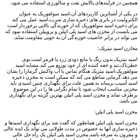
همچنین در فرآیندهای پالایش نفت و متالورژی استفاده می شود.
در یکی از آشناترین کاربردهای آن،اسید سولفوریک به عنوان
الکترولیت در باتری های ذخیره سازی سرب،اسید عمل می کند
برای ذخیره اسید سولفوریک که از خورندگی بالایی برخوردار است
می بایست از مخزن های اسید پلی اتیلن و پروپیلن استفاده نمود که
می تواند در برابر خاصیت خورندگی آن به خوبی مقاومت نماید.
مخازن اسید نیتریک
:
اسید نیتریک بدون رنگ یا مایع دودی زرد یا قرمز است.بوی
خطرناک،تند و خفه کننده ای از خود توزیع می کند.مشابه اسید
سولفوریک،اسید نیتریک هنگام تماس با آب واکنش گرمازا را نشان
می دهد.گرمایی ساطع می کند که ممکن است به مخزن ذخیره
اسید آسیب برساند به همین علت برای نگهداری چنین اسیدی باید
مخزنی مناسب انتخاب شود تا تمام نگرانی ها را در این موضوع
برطرف نماید و مخزن اسید پلی اتیلن بهترین گزینه برای نگهداری
می باشد.
مخزن اسید پلی اتیلن:
مخزن اسید پلی اتیلن همانطور که گفت شد برای نگهداری اسیدها و
ذخیره سازی آنها به خصوص در مدت طولانی می تواند یک ایده عالی
و مقرون به صرفه باشد.مخزن اسید پلی اتیلن یک راه حل عالی