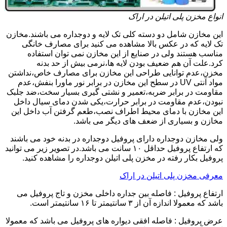
انواع مخزن پلی اتیلن در اراک
این مخازن شامل دو دسته کلی تک لایه و دوجداره می باشند.مخازن
تک لایه که در عکس بالا مشاهده می کنید برای مصارف خانگی
مناسب هستند ولی در صنایع از این مخازن نمی توان استفاده
کرد.علت آن هم ضعیف بودن لایه ها،نرمی بیش از حد بدنه
مخزن،عدم توانایی طراحی این مخازن برای مصارف خاص،نداشتن
مواد آنتی UV در سطح این مخازن در برابر نور ماورا بنفش،عدم
مقاومت در برابر ضربه،تعمیر و نشتی گیری بسیار سخت،ضد جلبک
نبودن،عدم مقاومت در برابر حرارت،یکی شدن دمای سیال داخل
این مخازن با دمای محیط اطراف نصب،طعم گرفتن آب داخل این
مخازن و بسیاری از ضعف های دیگر می باشد.
ولی مخازن دوجداره دارای پروفیل دوجداره در بدنه خود می باشند
که ارتفاع پروفیل حداقل ۱۰ سانت می باشد.در تصویر زیر می توانید
پروفیل بکار رفته در مخزن پلی اتیلن دوجداره را مشاهده کنید.
معرفی مخزن پلی اتیلن در اراک
ارتفاع پروفیل : فاصله بین جداره داخلی مخزن و تاج پروفیل می
باشد که معمولا اندازه آن از ۳ سانتیمتر تا ۱۶ سانتیمتر است.
عرض پروفیل : فاصله افقی دیواره های پروفیل می باشد که معمولا