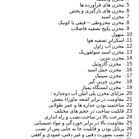
مخزن های فرآورده ها
مخزن های بارگیری و پخش
مخزن اسید
مخزن مخروطی – قیفی یا کونیک
مخزن پکیج تصفیه فاضلاب
منهول
اسکرابر تصفیه هوا
مخزن آب ژاول
مخزن اسید سولفوریک
مخزن بنزین
· مخزن گازوئیل
· مخزن حمل اسید
· مخزن سپتیک
· مخزن چربی گیر
· مخزن ایستگاه پمپاژ
مزایای مخزن پلی اتیلن آب دوجداره :
مقاومت در برابر اشعه ماوراء بنفش
ساختمند بودن جداره ها و عمر طولانی
قابلیت ساخت در حجم های مختلف
سرعت بالا در ساخت،نصب و راه اندازی
مقاومت بالا در برابر خوردگی و مواد شیمیایی
پرتابل بودن و قابلیت جا به جایی پس از نصب
نصب بصورت دفنی و غیر دفنی،عمودی و افقی