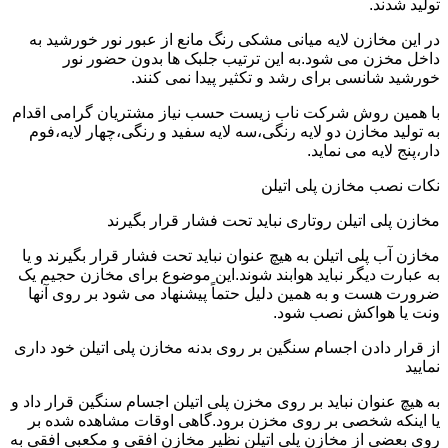
تولید شدند.
در این مخازن لایه میانی مشکی رنگ مانع از عبور نور خورشید به
داخل مخزن می شود.به این ترتیب جلبک ها بدون حضور نور
خورشید شانسی برای رشد و تکثیر پیدا نمی کنند.
با همین روش شرکت ناب زیست حسب نیاز مشتریان گرامی اقدام
به تولید مخازن دو لایه رنگی،سه لایه سفید و رنگی،چهار لایه،فوم
دار،پنج لایه می نماید.
نکات نصب مخازن پلی اتیلن
مخازن پلی اتیلن روتاری نباید تحت فشار قرار بگیرند
مخازن آب پلی اتیلن به هیچ عنوان نباید تحت فشار قرار بگیرند و یا
به عبارت دیگر نباید هوابند شوند.این موضوع برای مخازن حجیم یک
ضرورت هست و به همین دلیل حتماً پیشنهاد می شود بر روی آنها
ونت یا هواکش نصب شود.
از قرار دادن اجسام سنگین بر روی بدنه مخازن پلی اتیلن خود داری
نمایید
به هیچ عنوان نباید بر روی مخزن پلی اتیلن اجسام سنگین قرار داد و
یا اینکه شخصی بر روی مخزن برود.گاهی اوقات مشاهده شده بر
روی بعضی از مخازن پلی اتیلن نظیر مخازن افقی و مکعبی افقی به