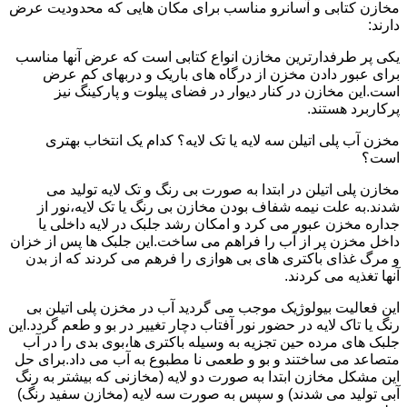
مخازن کتابی و آسانرو مناسب برای مکان هایی که محدودیت عرض
دارند:
یکی پر طرفدارترین مخازن انواع کتابی است که عرض آنها مناسب
برای عبور دادن مخزن از درگاه های باریک و دربهای کم عرض
است.این مخازن در کنار دیوار در فضای پیلوت و پارکینگ نیز
پرکاربرد هستند.
مخزن آب پلی اتیلن سه لایه یا تک لایه؟ کدام یک انتخاب بهتری
است؟
مخازن پلی اتیلن در ابتدا به صورت بی رنگ و تک لایه تولید می
شدند.به علت نیمه شفاف بودن مخازن بی رنگ یا تک لایه،نور از
جداره مخزن عبور می کرد و امکان رشد جلبک در لایه داخلی یا
داخل مخزن پر از آب را فراهم می ساخت.این جلبک ها پس از خزان
و مرگ غذای باکتری های بی هوازی را فرهم می کردند که از بدن
آنها تغذیه می کردند.
این فعالیت بیولوژیک موجب می گردید آب در مخزن پلی اتیلن بی
رنگ یا تاک لایه در حضور نور آفتاب دچار تغییر در بو و طعم گردد.این
جلبک های مرده حین تجزیه به وسیله باکتری ها،بوی بدی را در آب
متصاعد می ساختند و بو و طعمی نا مطبوع به آب می داد.برای حل
این مشکل مخازن ابتدا به صورت دو لایه (مخازنی که بیشتر به رنگ
آبی تولید می شدند) و سپس به صورت سه لایه (مخازن سفید رنگ)