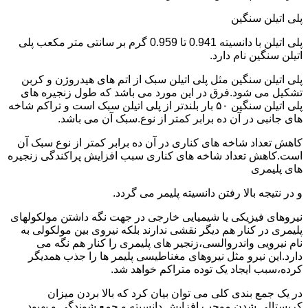
پلی اتیلن سنگین
پلی اتیلن با دانسیته 0.941 تا 0.959 گرم بر سانتی متر مکعب پلی
اتیلن سنگین نام دارد.
پلی اتیلن سنگین مثل پلی اتیلن سبک از اتم های هیدروژن و کربن
تشکیل می شود.فرق در این مورد می باشد که طول زنجیره های
پلی اتیلن سنگین ۵۰ بار بلندتر از پلی اتیلن سبک است و تراکم شاخه
های جانبی در آن ده برابر کمتر از نوع.سبک آن می باشد.
کاهش تعداد شاخه های کناری در آن ده برابر کمتر از نوع سبک آن
است.کاهش تعداد شاخه های کناری سبب افزایش پراکندگی زنجیره
های پلیمری
و در نتیجه بالا رفتن دانسیته پلیمر می گردد.
نیروهای فیزیکی یا شیمیایی خارجی در جهت نگه داشتن مولکولهای
پلیمری در کنار هم دیگر نقشی ندارند بلکه نیروی بین مولکولی به
نام نیرویی واندروالسی،زنجیر های پلیمری را کنار هم نگه می
دارد.این نیرو مثل نیروهای مغناطیسی پلیمر ها را جذب همدیگر
کرده،سبب ایجاد یک توده متراکم خواهد شد.
در یک جمع بندی کلی می توان بیان کرد که بالا بردن میزان
کریستالی شدن موجب افزایش دانسیته و جمع شوندگی و بهبود