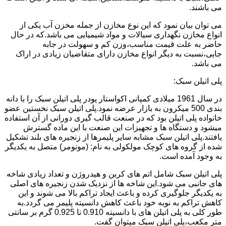
می باشند.
می توان بیان نمود که این نوع مخازن از جمله مخزن آب یکی از
انواع مخازن نگهداری سیالات و مواد شیمیایی می باشد.که در حال
حاضر به علت قیمت مناسب،وزن کم و سهولت در جابه
جایی،نسبت به دیگر انواع مخازن دارای متقاضیان زیادی در اراک
می باشد.
پلی اتیلن سبک:
در سال 1961 میلادی کمپانی اکواستار پودر پلی اتیلن سبک را با دانه
بندی 500 میکرون به بازار عرضه نمود.پلی اتیلن سبک نخستین عضو
خانواده پلی اتیلن بود که در صنعت قالب گیری دورانی از آن استفاده
میشود و دستگاه ها و تجهیزات این صنعت با این ماده گسترش
یافتند.پلی اتیلن سبک مشابه سایر پلیمرها از زنجیره های بلند تشکیل
شده از گروه های کوچک مولکولی به نام: (مونومر) متصل به یکدیگر
به وجود آمده است.
پلی اتیلن سبک شامل اتم های کربن و هیدروژن و تعداد زیادی شاخه
های جانبی می شود.این شاخه ها از نزدیک شدن زنجیره های اصلی
به یکدیگر جلوگیری کرده و باعث ایجاد تراکم بالا می شوند و این
کاهش تراکم به نوبه خود باعث کاهش دانسیته پلیمر می گردد.به
طور کلی به پلی اتیلن های با دانسیته 0.910 تا 0.925 گرم بر سانتی
متر مکعب،پلی اتیلن سبک میتوان گفت.