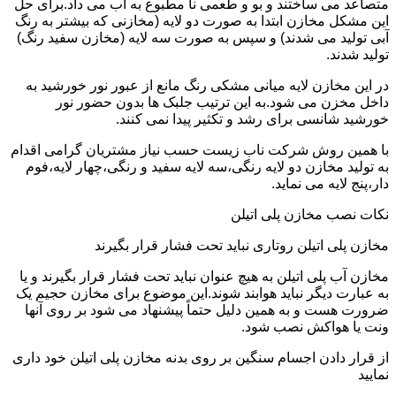
متصاعد می ساختند و بو و طعمی نا مطبوع به آب می داد.برای حل
این مشکل مخازن ابتدا به صورت دو لایه (مخازنی که بیشتر به رنگ
آبی تولید می شدند) و سپس به صورت سه لایه (مخازن سفید رنگ)
تولید شدند.
در این مخازن لایه میانی مشکی رنگ مانع از عبور نور خورشید به
داخل مخزن می شود.به این ترتیب جلبک ها بدون حضور نور
خورشید شانسی برای رشد و تکثیر پیدا نمی کنند.
با همین روش شرکت ناب زیست حسب نیاز مشتریان گرامی اقدام
به تولید مخازن دو لایه رنگی،سه لایه سفید و رنگی،چهار لایه،فوم
دار،پنج لایه می نماید.
نکات نصب مخازن پلی اتیلن
مخازن پلی اتیلن روتاری نباید تحت فشار قرار بگیرند
مخازن آب پلی اتیلن به هیچ عنوان نباید تحت فشار قرار بگیرند و یا
به عبارت دیگر نباید هوابند شوند.این موضوع برای مخازن حجیم یک
ضرورت هست و به همین دلیل حتماً پیشنهاد می شود بر روی آنها
ونت یا هواکش نصب شود.
از قرار دادن اجسام سنگین بر روی بدنه مخازن پلی اتیلن خود داری
نمایید