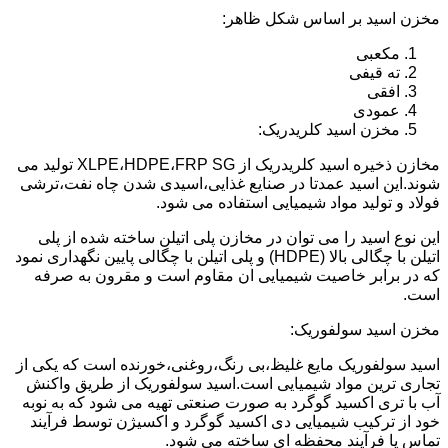
مخزن اسید بر اساس شکل ظاهر:
مکعبی
ته قیفی
افقی
عمودی
مخزن اسید کلریدریک:
مخازن ذخیره اسید کلریدریک از XLPE،HDPE،FRP SG تولید می
شوند.این اسید عمدتا در صنایع غذایی،اسیدی شدن چاه نفت،ترشی
فولاد و تولید مواد شیمیایی استفاده می شود.
این نوع اسید را می توان در مخازن پلی اتیلن ساخته شده از پلی
اتیلن با چگالی بالا (HDPE) و پلی اتیلن با چگالی پایین نگهداری نمود
که در برابر خاصیت شیمیایی ان مقاوم است و مقرون به صرفه
است.
مخزن اسید سولفوریک:
اسید سولفوریک مایع غلیظ،بی رنگ،روغنی،خورنده است که یکی از
تجاری ترین مواد شیمیایی است.اسید سولفوریک از طریق واکنش
آب با تری اکسید گوگرد به صورت صنعتی تهیه می شود که به نوبه
خود از ترکیب شیمیایی دی اکسید گوگرد و اکسیژن توسط فرآیند
تماس یا فرآیند محفظه ای ساخته می شود.