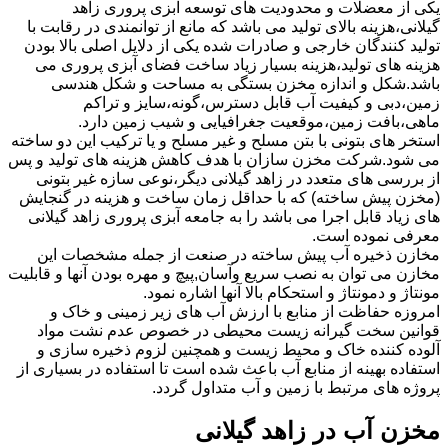
یکی از معضلات و محدودیت های توسعه آبزی پروری زاهد
گیلانی،هزینه بالای تولید می باشد که مانع از توانمندی در رقابت با
تولید کنندگان خارجی و صادرات شده یکی از دلایل اصلی بالا بودن
هزینه های تولید،هزینه بسیار زیاد ساخت فضای آبزی پروری می
باشد.شکل و اندازه مخزن بستگی به مساحت و شکل هندسی
زمین،دبی و کیفیت آب قابل دسترس،گونه،سایز و تراکم
ماهی،بافت زمین،موقعیت جغرافیایی و شیب زمین دارد.
استخر های بتونی با بتن مسلح و غیر مسلح و یا ترکیب این دو ساخته
می شود.شرکت مخزن سازان با هدف کاهش هزینه های تولید و پس
از بررسی های متعدد در زاهد گیلانی دیگر،نوعی سازه غیر بتونی
(مخزن پیش ساخته) که با حداقل زمان ساخت و هزینه در گنجایش
های زیاد قابل اجرا می باشد را به جامعه آبزی پروری زاهد گیلانی
معرفی نموده است.
مخازن ذخیره آب پیش ساخته در صنعت از جمله مشخصات این
مخازن می توان به نصب سریع وآسان,پیچ و مهره بودن آنها و قابلیت
مونتاژ و دمونتاژ و استحکام بالا آنها اشاره نمود.
امروزه حفاظت از منابع با ارزش آب های زیر زمینی و خاک و
قوانین سخت گیرانه زیست محیطی در خصوص عدم نشت مواد
آلوده کننده خاک و محیط زیست و همچنین لزوم ذخیره سازی و
استفاده بهینه از منابع آب باعث شده است تا استفاده در بسیاری از
پروژه های مرتبط با زمین و آب متداول گردد.
مخزن آب در زاهد گیلانی