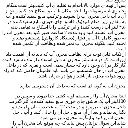
پس از تهیه ی موارد بالا،اقدام به تخلیه ی آب کنید.بهتر است هنگام
تخلیه ی آب،رسوبات را تا حد امکان با آب و اسکاچ جدا کنید وبعد از
آن با آب داخل مخزن آب را بشویید و ترکیب مایع سفید کننده و آب
به مقادیر زیر ادغام کنید(یک قاشق چای خوری مایع سفیدکننده در
۳٫۵ لیتر آب درست کنید) و این ترکیب را با اسکاچ به تمامی بدنه
مخزن آّب آغشته کنید و به مدت ۲ ساعت صبر کنید بعد مخزن آب را
به طور کامل با آب پر فشار (دستگاه کارواش) شستشو دهید و
تخلیه کنید.اینگونه مخزن آب تمیز شده ونظافت آن تکمیل شده
است.
از نکات قابل توجه برای نظافت مخزن آب که باید به آن اهمیت داد
این است که در شستشو مخازن به دلیل استفاده از ماده سفید کننده
گاز کلر در آن وجود دارد که بسیار سمی است و نفری که در داخل
مخزن آب در حال شستشو می باشد باید اطمینان حاصل کند که راه
ورود هوا به مخزن باز باشد و هوا در جریان باشد.
مخزن آب به گونه ای است که به داخل آن دسترسی ندارید
ابتدا مخزن آب را از سیستم لوله کشی جدا نموده و سپس در
100لیتر آب یک قاشق چای خوری مایع سفید کننده با کلر 5درصد
داخل مخزن آب بریزید و در مدت 12 ساعت درب آن را ببندید و
بگذارید بماند و بعد از آن مایع داخل آن را خالی کنید و آب داخل
مخزن آب پرکنید و اینگونه مخزن تمیز می شود.
شاید این سوال برایتان پیش بیاید که چه موقع باید مخزن آب را