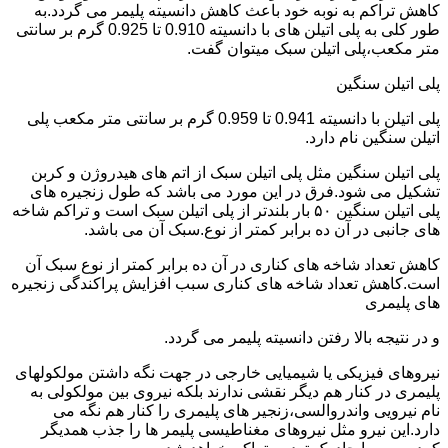
کاهش تراکم به نوبه خود باعث کاهش دانسیته پلیمر می گردد.به
طور کلی به پلی اتیلن های با دانسیته 0.910 تا 0.925 گرم بر سانتی
متر مکعب،پلی اتیلن سبک میتوان گفت.
پلی اتیلن سنگین
پلی اتیلن با دانسیته 0.941 تا 0.959 گرم بر سانتی متر مکعب پلی
اتیلن سنگین نام دارد.
پلی اتیلن سنگین مثل پلی اتیلن سبک از اتم های هیدروژن و کربن
تشکیل می شود.فرق در این مورد می باشد که طول زنجیره های
پلی اتیلن سنگین ۵۰ بار بلندتر از پلی اتیلن سبک است و تراکم شاخه
های جانبی در آن ده برابر کمتر از نوع.سبک آن می باشد.
کاهش تعداد شاخه های کناری در آن ده برابر کمتر از نوع سبک آن
است.کاهش تعداد شاخه های کناری سبب افزایش پراکندگی زنجیره
های پلیمری
و در نتیجه بالا رفتن دانسیته پلیمر می گردد.
نیروهای فیزیکی یا شیمیایی خارجی در جهت نگه داشتن مولکولهای
پلیمری در کنار هم دیگر نقشی ندارند بلکه نیروی بین مولکولی به
نام نیرویی واندروالسی،زنجیر های پلیمری را کنار هم نگه می
دارد.این نیرو مثل نیروهای مغناطیسی پلیمر ها را جذب همدیگر