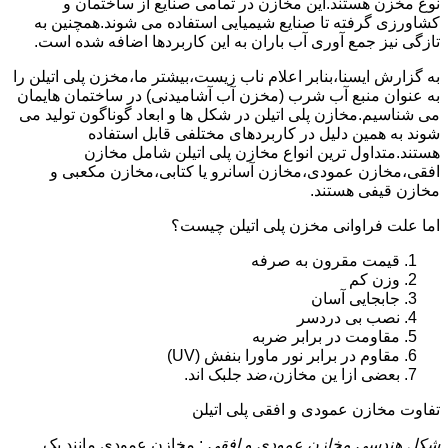
نوع مخزن هستند.این مخازن در تمامی صنایع از ساختمان و
کشاورزی گرفته تا صنایع شیمیایی استفاده می شوند.همچنین به
تازگی نیز جمع آوری آب باران به این کاربردها اضافه شده است.
به گزارش ایسنا،بنابر اعلام ناب زیست،بیشتر ما،مخزن پلی اتیلن را
به عنوان منبع آب شرب (مخزن آب آشامیدنی) در ساختمان هایمان
می شناسیم.مخازن پلی اتیلن در شکل ها و ابعاد گوناگون تولید می
شوند به همین دلیل در کاربردهای مختلفی قابل استفاده
هستند.متداول ترین انواع مخازن پلی اتیلن شامل مخازن
افقی،مخازن عمودی،مخازن آسانرو یا کتابی،مخازن مکعبی و
مخازن قیفی هستند.
اما علت فراوانی مخزن پلی اتیلن چیست؟
قیمت مقرون به صرفه
وزن کم
جابجایی آسان
نصب بی دردسر
مقاومت در برابر ضربه
مقاوم در برابر نور ماورا بنفش (UV)
بعضی ازا ین مخازن،ضد جلبک اند.
تفاوت مخازن عمودی و افقی پلی اتیلن
شکل هندسی مخازن عمودی و افقی
: مخازن عمودی مانند یک