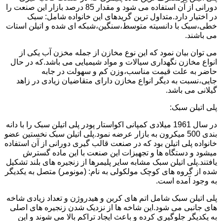
دورانی از آن استفاده می شود و مقدار 85 درصد بازار این صنعت را
در اختیار دارد.متداول ترین گریدهای این خانواده شامل: سبک
خطی،سبک با دانسیته متوسط،سنگین،شبکه ای شده و اتیلن استات
می باشند.
می توان بیان نمود که این نوع مخازن از جمله مخزن آب یکی از
انواع مخازن نگهداری سیالات و مواد شیمیایی می باشد.که در حال
حاضر به علت قیمت مناسب،وزن کم و سهولت در جابه
جایی،نسبت به دیگر انواع مخازن دارای متقاضیان زیادی در زاهد
گیلانی می باشد.
پلی اتیلن سبک:
در سال 1961 میلادی کمپانی اکواستار پودر پلی اتیلن سبک را با دانه
بندی 500 میکرون به بازار عرضه نمود.پلی اتیلن سبک نخستین عضو
خانواده پلی اتیلن بود که در صنعت قالب گیری دورانی از آن استفاده
میشود و دستگاه ها و تجهیزات این صنعت با این ماده گسترش
یافتند.پلی اتیلن سبک مشابه سایر پلیمرها از زنجیره های بلند تشکیل
شده از گروه های کوچک مولکولی به نام: (مونومر) متصل به یکدیگر
به وجود آمده است.
پلی اتیلن سبک شامل اتم های کربن و هیدروژن و تعداد زیادی شاخه
های جانبی می شود.این شاخه ها از نزدیک شدن زنجیره های اصلی
به یکدیگر جلوگیری کرده و باعث ایجاد تراکم بالا می شوند و این