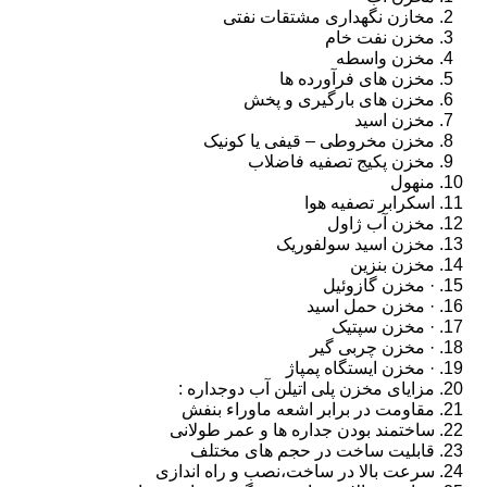
مخازن نگهداری مشتقات نفتی
مخزن نفت خام
مخزن واسطه
مخزن های فرآورده ها
مخزن های بارگیری و پخش
مخزن اسید
مخزن مخروطی – قیفی یا کونیک
مخزن پکیج تصفیه فاضلاب
منهول
اسکرابر تصفیه هوا
مخزن آب ژاول
مخزن اسید سولفوریک
مخزن بنزین
· مخزن گازوئیل
· مخزن حمل اسید
· مخزن سپتیک
· مخزن چربی گیر
· مخزن ایستگاه پمپاژ
مزایای مخزن پلی اتیلن آب دوجداره :
مقاومت در برابر اشعه ماوراء بنفش
ساختمند بودن جداره ها و عمر طولانی
قابلیت ساخت در حجم های مختلف
سرعت بالا در ساخت،نصب و راه اندازی