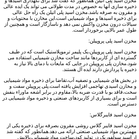
مخزن اسید پلی اتیلن همانطور که گفت شد برای نگهداری اسیدها و
ذخیره سازی آنها به خصوص در مدت طولانی می تواند یک ایده عالی
و مقرون به صرفه باشد.مخزن اسید پلی اتیلن یک راه حل عالی
برای ذخیره اسیدها و مواد شیمیایی است.این مخازن با محتویات و
سیالات درون مخزن واکنش نمی دهد و ناسازگار است و همچنین از
طول عمر بالایی برخوردار است.
مخزن اسید پلی پروپیلن:
مخزن اسید پلی پروپیلن،یک پلیمر ترموپلاستیک است که در طیف
گسترده ای از کاربردها مانند ساخت مخازن شیمیایی استفاده می
شود.مخازن پلی پروپیلن در جایی که مایعات با دمای بالا نیاز به
ذخیره یا پردازش دارند ایده آل هستند.
در بخش های شیمیایی و تصفیه آب،تقاضا برای ذخیره مواد شیمیایی
و مخازن اسیدی تهاجمی افزایش یافته است.پلی پروپیلن سفت و
سخت،فاقد بو با قدرت ضربه بالا،مقاوم در برابر اشعه ماوراء بنفش
است و برای بسیاری از کاربردهای صنعتی و ذخیره مواد شیمیایی در
دسترس است.
مخزن اسید فایبرگلاس:
مخزن اسید فایبر گلاس روشی مقرون بصرفه برای ذخیره یکی از
مهمترین مواد شیمیایی صنعتی ارائه می دهد.همانطور که گفته شد
از اسید سولفوریک در تولید کود،ساخت مواد شیمیایی،پالایش