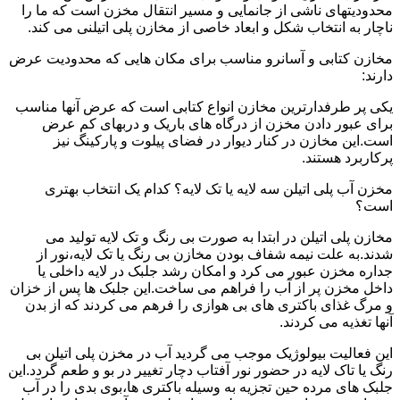
محدودیتهای ناشی از جانمایی و مسیر انتقال مخزن است که ما را
ناچار به انتخاب شکل و ابعاد خاصی از مخازن پلی اتیلنی می کند.
مخازن کتابی و آسانرو مناسب برای مکان هایی که محدودیت عرض
دارند:
یکی پر طرفدارترین مخازن انواع کتابی است که عرض آنها مناسب
برای عبور دادن مخزن از درگاه های باریک و دربهای کم عرض
است.این مخازن در کنار دیوار در فضای پیلوت و پارکینگ نیز
پرکاربرد هستند.
مخزن آب پلی اتیلن سه لایه یا تک لایه؟ کدام یک انتخاب بهتری
است؟
مخازن پلی اتیلن در ابتدا به صورت بی رنگ و تک لایه تولید می
شدند.به علت نیمه شفاف بودن مخازن بی رنگ یا تک لایه،نور از
جداره مخزن عبور می کرد و امکان رشد جلبک در لایه داخلی یا
داخل مخزن پر از آب را فراهم می ساخت.این جلبک ها پس از خزان
و مرگ غذای باکتری های بی هوازی را فرهم می کردند که از بدن
آنها تغذیه می کردند.
این فعالیت بیولوژیک موجب می گردید آب در مخزن پلی اتیلن بی
رنگ یا تاک لایه در حضور نور آفتاب دچار تغییر در بو و طعم گردد.این
جلبک های مرده حین تجزیه به وسیله باکتری ها،بوی بدی را در آب