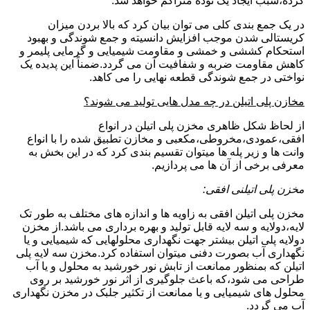
کرده،سبب ایجاد یک توده متراکم خواهد شد.
در یک جمع بندی کلی می توان بیان کرد که بالا بردن میزان
کریستالی شدن موجب افزایش دانسیته و جمع شوندگی و بهبود
استحکام کششی و خمشی و مقاومت شیمیایی و گرمایی پلیمر و
کاهش مقاومت ضربه و شفافیت آن می گردد.ضمناً این پدیده یک
نواختی در جمع شوندگی قطعه نهایی را می کاهد.
مخازن پلی اتیلن در چه مدل هایی تولید می شوند؟
از لحاظ شکل ظاهری مخزن پلی اتیلن در انواع
افقی،عمودی،مخروطی،مکعبی و مخازن تطبیق شده را با انواع
وانت ها و زیر پله ها میتوان تقسیم بندی کرد که در این بخش به
معرفی برخی از آن ها می پردازیم.
مخزن پلی اتیلنی افقی:
مخزن پلی اتیلن افقی به زاویه ها و اندازه های مختلف به طور تک
لایه،دولایه و سه لایه قابل تولید و بهره برداری می باشد.از مخزن
دولایه پلی اتیلن بیشتر جهت نگهداری محلولهایی که شیمیایی و یا
نگهداری آب بصورت دفنی میتوان استفاده کرد.مخزن سه لایه پلی
اتیلن که بمنظور ممانعت از تابش نور خورشید به محلول و یا آب
طراحی می شود،که باعث جلوگیری از اثر نور خورشید بر روی
محلول های شیمیایی و یا ممانعت از تکثیر جلبک در مخزن نگهداری
آب می گردد.