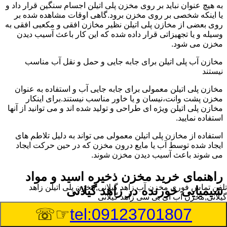
به هیچ عنوان نباید بر روی مخزن پلی اتیلن اجسام سنگین قرار داد و
یا اینکه شخصی بر روی مخزن برود.گاهی اوقات مشاهده شده بر
روی بعضی از مخازن پلی اتیلن نظیر مخازن افقی و مکعبی افقی به
وسیله و یا تجهیزاتی قرار داده شده که این کار باعث آسیب دیدن
مخزن می شود.
مخازن آب پلی اتیلن برای جابه جایی و حمل و نقل آب مناسب
نیستند
مخازن پلی اتیلن معمولی برای جابه جایی آب و استفاده به عنوان
مخزن پشت وانت،نیسان و یا خاور مناسب نیستند.برای اینکار
مخازن پلی اتیلن ویژه ای طراحی و تولید شده اند و می توانید از آنها
استفاده نمایید.
استفاده از مخازن پلی اتیلن معمولی می تواند به دلیل تلاطم های
ایجاد شده توسط آب یا مایع درون مخزن که در حین حرکت ایجاد
می شوند باعث آسیب دیدن مخزن شوند.
راهنمای خرید مخزن ذخیره اسید و مواد
تلفن تماس فوری
مخزن آب زاهد گیلانی,مخزن پلی اتیلن زاهد
شیمیایی خورنده در زاهد گیلانی
گیلانی,مخزن آب ای بی سی زاهد گیلانی
☞☏
tel:09123701807
مخزن ذخیره اسید و مواد شیمیایی باید به گونه ای تولید شوند که
بتوانند در برابر چگالی نسبتا بالا و خورندگی انواع اسیدها مقاومت