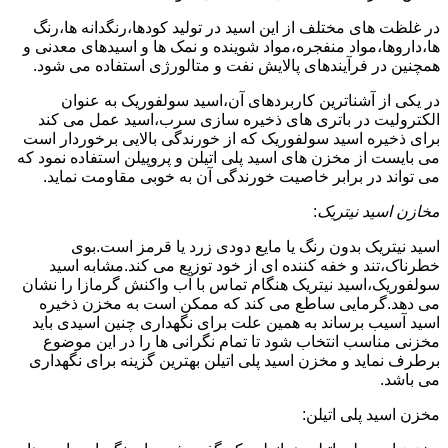
در غلظت های مختلف از این اسید در تولید کودها،رنگدانه ها،رنگ
ها،داروها،مواد منفجره،مواد شوینده و نمک ها و اسیدهای معدنی و
همچنین در فرآیندهای پالایش نفت و متالورژی استفاده می شود.
در یکی از آشناترین کاربردهای آن،اسید سولفوریک به عنوان
الکترولیت در باتری های ذخیره سازی سرب،اسید عمل می کند
برای ذخیره اسید سولفوریک که از خورندگی بالایی برخوردار است
می بایست از مخزن های اسید پلی اتیلن و پروپیلن استفاده نمود که
می تواند در برابر خاصیت خورندگی آن به خوبی مقاومت نماید.
مخازن اسید نیتریک
:
اسید نیتریک بدون رنگ یا مایع دودی زرد یا قرمز است.بوی
خطرناک،تند و خفه کننده ای از خود توزیع می کند.مشابه اسید
سولفوریک،اسید نیتریک هنگام تماس با آب واکنش گرمازا را نشان
می دهد.گرمایی ساطع می کند که ممکن است به مخزن ذخیره
اسید آسیب برساند به همین علت برای نگهداری چنین اسیدی باید
مخزنی مناسب انتخاب شود تا تمام نگرانی ها را در این موضوع
برطرف نماید و مخزن اسید پلی اتیلن بهترین گزینه برای نگهداری
می باشد.
مخزن اسید پلی اتیلن: