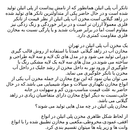
تانکر آب پلی اتیلن همانطور که از نامش پیداست از پلی اتیلن تولید
شده است و در حال حاضر یکی از متداولترین تانکر های تولید شده
در زاهد گیلانی است.مخزن آب پلی اتیلن از نظر قیمت از تانکر
فلزی معمولاً ارزان تر است و در برابر خوردگی و زنگ زدگی نیز
مقاوم است اما در برابر ضربات شدید و یا پارگی نسبت به مخازن
فلزی مقاومت کمتری دارد.
یک مخزن آب پلی اتیلن در تهران
مخازن آب در زاهد گیلانی عمدتاً با استفاده از روش قالب گیری
دورانی تولید می شود و در مدل های تک لایه و سه لایه طراحی و
ساخته می شوند.در مدل های سه لایه یک لایه مشکی رنگ با
جلوگیری از ورود نور به داخل مخزن از رشد جلبک در داخل آب
مخزن یا تانکر جلوگیری می نماید.
می توان بیان نمود که این نوع مخازن از جمله مخزن آب یکی از
انواع مخازن نگهداری سیالات و مواد شیمیایی می باشد.که در حال
حاضر به علت قیمت مناسب،وزن کم و سهولت در جابه
جایی،نسبت به دیگر انواع مخازن دارای متقاضیان زیادی در زاهد
گیلانی می باشد.
مخازن پلی اتیلن در چه مدل هایی تولید می شوند؟
از لحاظ شکل ظاهری مخزن پلی اتیلن در انواع
افقی،عمودی،مخروطی،مکعبی و مخازن تطبیق شده را با انواع
وانت ها و زیر پله ها میتوان تقسیم بندی کرد.