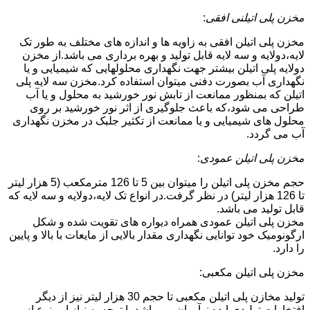
مخزن پلی اتیلنی افقی
:
مخزن پلی اتیلن افقی به زاویه ها و اندازه های مختلف به طور تک
لایه،دولایه و سه لایه قابل تولید و بهره برداری می باشد.از مخزن
دولایه پلی اتیلن بیشتر جهت نگهداری محلولهایی که شیمیایی و یا
نگهداری آب بصورت دفنی میتوان استفاده کرد.مخزن سه لایه پلی
اتیلن که بمنظور ممانعت از تابش نور خورشید به محلول و یا آب
طراحی می شود،که باعث جلوگیری از اثر نور خورشید بر روی
محلول های شیمیایی و یا ممانعت از تکثیر جلبک در مخزن نگهداری
آب می گردد.
مخزن پلی اتیلن عمودی
:
حجم مخزن پلی اتیلن را میتوان بین 5 تا 126 مترمکعب (5 هزار لیتر
تا 126 هزار لیتر) در نظر گرفت.در انواع تک لایه،دولایه و سه لایه که
قابل تولید می باشد.
مخزن پلی اتیلن عمودی همراه دیواره های تقویت شده و شکل
ارگونومیک خود توانایی نگهداری مقدار بالایی از مایعات با بالا و پایین
را دارد.
مخزن پلی اتیلن مکعبی:
تولید مخازن پلی اتیلن مکعبی تا حجم 30 هزار لیتر نیز از دیگر
افتخارات تولیدی ایده نوآوران می باشد.با توجه به نیاز این نوع از