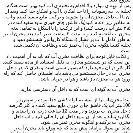
پس از تهیه ی موارد بالا،اقدام به تخلیه ی آب کنید.بهتر است هنگام
تخلیه ی آب،رسوبات را تا حد امکان با آب و اسکاچ جدا کنید وبعد از
آن با آب داخل مخزن آب را بشویید و ترکیب مایع سفید کننده و آب
به مقادیر زیر ادغام کنید(یک قاشق چای خوری مایع سفیدکننده در
۳٫۵ لیتر آب درست کنید) و این ترکیب را با اسکاچ به تمامی بدنه
مخزن آّب آغشته کنید و به مدت ۲ ساعت صبر کنید بعد مخزن آب را
به طور کامل با آب پر فشار (دستگاه کارواش) شستشو دهید و
تخلیه کنید.اینگونه مخزن آب تمیز شده ونظافت آن تکمیل شده
است.
از نکات قابل توجه برای نظافت مخزن آب که باید به آن اهمیت داد
این است که در شستشو مخازن به دلیل استفاده از ماده سفید کننده
گاز کلر در آن وجود دارد که بسیار سمی است و نفری که در داخل
مخزن آب در حال شستشو می باشد باید اطمینان حاصل کند که راه
ورود هوا به مخزن باز باشد و هوا در جریان باشد.
مخزن آب به گونه ای است که به داخل آن دسترسی ندارید
ابتدا مخزن آب را از سیستم لوله کشی جدا نموده و سپس در
100لیتر آب یک قاشق چای خوری مایع سفید کننده با کلر 5درصد
داخل مخزن آب بریزید و در مدت 12 ساعت درب آن را ببندید و
بگذارید بماند و بعد از آن مایع داخل آن را خالی کنید و آب داخل
مخزن آب پرکنید و اینگونه مخزن تمیز می شود.
شاید این سوال برایتان پیش بیاید که چه موقع باید مخزن آب را