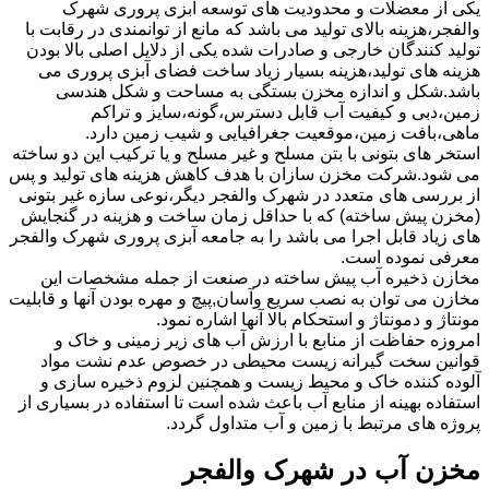
یکی از معضلات و محدودیت های توسعه آبزی پروری شهرک
والفجر،هزینه بالای تولید می باشد که مانع از توانمندی در رقابت با
تولید کنندگان خارجی و صادرات شده یکی از دلایل اصلی بالا بودن
هزینه های تولید،هزینه بسیار زیاد ساخت فضای آبزی پروری می
باشد.شکل و اندازه مخزن بستگی به مساحت و شکل هندسی
زمین،دبی و کیفیت آب قابل دسترس،گونه،سایز و تراکم
ماهی،بافت زمین،موقعیت جغرافیایی و شیب زمین دارد.
استخر های بتونی با بتن مسلح و غیر مسلح و یا ترکیب این دو ساخته
می شود.شرکت مخزن سازان با هدف کاهش هزینه های تولید و پس
از بررسی های متعدد در شهرک والفجر دیگر،نوعی سازه غیر بتونی
(مخزن پیش ساخته) که با حداقل زمان ساخت و هزینه در گنجایش
های زیاد قابل اجرا می باشد را به جامعه آبزی پروری شهرک والفجر
معرفی نموده است.
مخازن ذخیره آب پیش ساخته در صنعت از جمله مشخصات این
مخازن می توان به نصب سریع وآسان,پیچ و مهره بودن آنها و قابلیت
مونتاژ و دمونتاژ و استحکام بالا آنها اشاره نمود.
امروزه حفاظت از منابع با ارزش آب های زیر زمینی و خاک و
قوانین سخت گیرانه زیست محیطی در خصوص عدم نشت مواد
آلوده کننده خاک و محیط زیست و همچنین لزوم ذخیره سازی و
استفاده بهینه از منابع آب باعث شده است تا استفاده در بسیاری از
پروژه های مرتبط با زمین و آب متداول گردد.
مخزن آب در شهرک والفجر