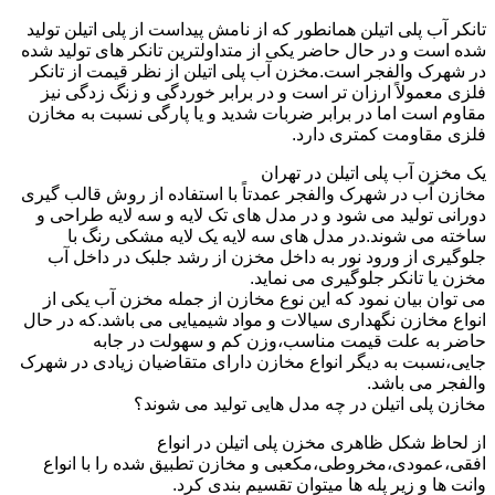
تانکر آب پلی اتیلن همانطور که از نامش پیداست از پلی اتیلن تولید
شده است و در حال حاضر یکی از متداولترین تانکر های تولید شده
در شهرک والفجر است.مخزن آب پلی اتیلن از نظر قیمت از تانکر
فلزی معمولاً ارزان تر است و در برابر خوردگی و زنگ زدگی نیز
مقاوم است اما در برابر ضربات شدید و یا پارگی نسبت به مخازن
فلزی مقاومت کمتری دارد.
یک مخزن آب پلی اتیلن در تهران
مخازن آب در شهرک والفجر عمدتاً با استفاده از روش قالب گیری
دورانی تولید می شود و در مدل های تک لایه و سه لایه طراحی و
ساخته می شوند.در مدل های سه لایه یک لایه مشکی رنگ با
جلوگیری از ورود نور به داخل مخزن از رشد جلبک در داخل آب
مخزن یا تانکر جلوگیری می نماید.
می توان بیان نمود که این نوع مخازن از جمله مخزن آب یکی از
انواع مخازن نگهداری سیالات و مواد شیمیایی می باشد.که در حال
حاضر به علت قیمت مناسب،وزن کم و سهولت در جابه
جایی،نسبت به دیگر انواع مخازن دارای متقاضیان زیادی در شهرک
والفجر می باشد.
مخازن پلی اتیلن در چه مدل هایی تولید می شوند؟
از لحاظ شکل ظاهری مخزن پلی اتیلن در انواع
افقی،عمودی،مخروطی،مکعبی و مخازن تطبیق شده را با انواع
وانت ها و زیر پله ها میتوان تقسیم بندی کرد.