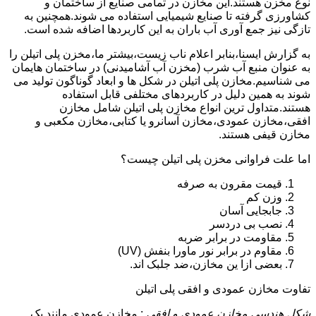
نوع مخزن هستند.این مخازن در تمامی صنایع از ساختمان و
کشاورزی گرفته تا صنایع شیمیایی استفاده می شوند.همچنین به
تازگی نیز جمع آوری آب باران به این کاربردها اضافه شده است.
به گزارش ایسنا،بنابر اعلام ناب زیست،بیشتر ما،مخزن پلی اتیلن را
به عنوان منبع آب شرب (مخزن آب آشامیدنی) در ساختمان هایمان
می شناسیم.مخازن پلی اتیلن در شکل ها و ابعاد گوناگون تولید می
شوند به همین دلیل در کاربردهای مختلفی قابل استفاده
هستند.متداول ترین انواع مخازن پلی اتیلن شامل مخازن
افقی،مخازن عمودی،مخازن آسانرو یا کتابی،مخازن مکعبی و
مخازن قیفی هستند.
اما علت فراوانی مخزن پلی اتیلن چیست؟
قیمت مقرون به صرفه
وزن کم
جابجایی آسان
نصب بی دردسر
مقاومت در برابر ضربه
مقاوم در برابر نور ماورا بنفش (UV)
بعضی ازا ین مخازن،ضد جلبک اند.
تفاوت مخازن عمودی و افقی پلی اتیلن
شکل هندسی مخازن عمودی و افقی
: مخازن عمودی مانند یک