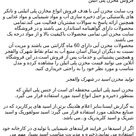
فروش مخزن پلی اتیلن
وب سایت مخزن آبی با هدف فروش انواع مخازن پلی اتیلنی و تانکر
های پلاستیکی برای ذخیره سازی آب و مواد شیمیایی و مواد غذایی و
همچنین ارائه پاسخ به سوالات مشتریان فعالیت می کند.تمامی
محصولات دارای گواهینامه استاندارد می باشند و در فروشگاه
سایت مخزن آبی تمامی محصولات باکیفیت بالا و از مواد درجه یک
می باشند.
محصولات مخزن آبی دارای 60 ماه گارانتی می باشند و مزیت آن
نسبت به دیگران ارسال آسان منبع آب به تمام نقاط شهرک والفجر
و همچنین پشتیبانی و خدمات پس از فروش است.در این فروشگاه
آنلاین می توانید قیمت مخزن پلی اتیلن را مشاهده کرده و مدل
مناسب و مورد نظر خود را به راحتی خریداری کنید.
تولید مخزن اسید در شهرک والفجر
مخزن اسید پلی اتیلنی محفظه ای است از جنس پلی اتیلن که
بمنظور ذخیره و حمل انواع اسید مورد استفاده قرار می گیرد.
به گزارش ایسنا،بنابر اعلام هلدینگ برتر،از اسید های پرکاربرد که در
صنایع مختلف مورد استفاده قرار می گیرد: اسید سولفوریک و اسید
نتیریک و اسید کلریدریک و...می باشد.
اگر از اسیدها در فرایند فرآیندهای شیمیایی یا تولیدی در کارخانه خود
استفاده می نمایید،ذخیره و مدیریت مناسب اسید بسیار مهم می