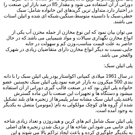
دورانی از آن استفاده می شود و مقدار 85 درصد بازار این صنعت را
در اختیار دارد.متداول ترین گریدهای این خانواده شامل: سبک
خطی،سبک با دانسیته متوسط،سنگین،شبکه ای شده و اتیلن استات
می باشند.
می توان بیان نمود که این نوع مخازن از جمله مخزن آب یکی از
انواع مخازن نگهداری سیالات و مواد شیمیایی می باشد.که در حال
حاضر به علت قیمت مناسب،وزن کم و سهولت در جابه
جایی،نسبت به دیگر انواع مخازن دارای متقاضیان زیادی در شهرک
والفجر می باشد.
پلی اتیلن سبک:
در سال 1961 میلادی کمپانی اکواستار پودر پلی اتیلن سبک را با دانه
بندی 500 میکرون به بازار عرضه نمود.پلی اتیلن سبک نخستین عضو
خانواده پلی اتیلن بود که در صنعت قالب گیری دورانی از آن استفاده
میشود و دستگاه ها و تجهیزات این صنعت با این ماده گسترش
یافتند.پلی اتیلن سبک مشابه سایر پلیمرها از زنجیره های بلند تشکیل
شده از گروه های کوچک مولکولی به نام: (مونومر) متصل به یکدیگر
به وجود آمده است.
پلی اتیلن سبک شامل اتم های کربن و هیدروژن و تعداد زیادی شاخه
های جانبی می شود.این شاخه ها از نزدیک شدن زنجیره های اصلی
به یکدیگر جلوگیری کرده و باعث ایجاد تراکم بالا می شوند و این