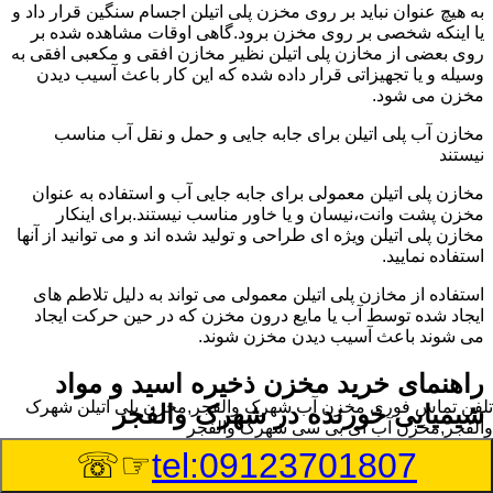
به هیچ عنوان نباید بر روی مخزن پلی اتیلن اجسام سنگین قرار داد و
یا اینکه شخصی بر روی مخزن برود.گاهی اوقات مشاهده شده بر
روی بعضی از مخازن پلی اتیلن نظیر مخازن افقی و مکعبی افقی به
وسیله و یا تجهیزاتی قرار داده شده که این کار باعث آسیب دیدن
مخزن می شود.
مخازن آب پلی اتیلن برای جابه جایی و حمل و نقل آب مناسب
نیستند
مخازن پلی اتیلن معمولی برای جابه جایی آب و استفاده به عنوان
مخزن پشت وانت،نیسان و یا خاور مناسب نیستند.برای اینکار
مخازن پلی اتیلن ویژه ای طراحی و تولید شده اند و می توانید از آنها
استفاده نمایید.
استفاده از مخازن پلی اتیلن معمولی می تواند به دلیل تلاطم های
ایجاد شده توسط آب یا مایع درون مخزن که در حین حرکت ایجاد
می شوند باعث آسیب دیدن مخزن شوند.
راهنمای خرید مخزن ذخیره اسید و مواد
تلفن تماس فوری
مخزن آب شهرک والفجر,مخزن پلی اتیلن شهرک
شیمیایی خورنده در شهرک والفجر
والفجر,مخزن آب ای بی سی شهرک والفجر
☞☏
tel:09123701807
مخزن ذخیره اسید و مواد شیمیایی باید به گونه ای تولید شوند که
بتوانند در برابر چگالی نسبتا بالا و خورندگی انواع اسیدها مقاومت