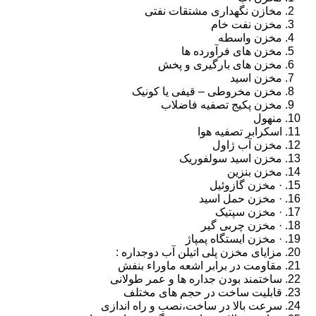
مخازن نگهداری مشتقات نفتی
مخزن نفت خام
مخزن واسطه
مخزن های فرآورده ها
مخزن های بارگیری و پخش
مخزن اسید
مخزن مخروطی – قیفی یا کونیک
مخزن پکیج تصفیه فاضلاب
منهول
اسکرابر تصفیه هوا
مخزن آب ژاول
مخزن اسید سولفوریک
مخزن بنزین
· مخزن گازوئیل
· مخزن حمل اسید
· مخزن سپتیک
· مخزن چربی گیر
· مخزن ایستگاه پمپاژ
مزایای مخزن پلی اتیلن آب دوجداره :
مقاومت در برابر اشعه ماوراء بنفش
ساختمند بودن جداره ها و عمر طولانی
قابلیت ساخت در حجم های مختلف
سرعت بالا در ساخت،نصب و راه اندازی