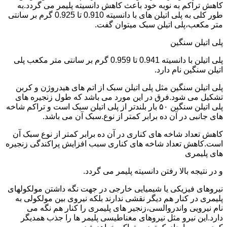
کاهش تراکم به نوبه خود باعث کاهش دانسیته پلیمر می گردد.به
طور کلی به پلی اتیلن های با دانسیته 0.910 تا 0.925 گرم بر سانتی
متر مکعب،پلی اتیلن سبک میتوان گفت.
پلی اتیلن سنگین
پلی اتیلن با دانسیته 0.941 تا 0.959 گرم بر سانتی متر مکعب پلی
اتیلن سنگین نام دارد.
پلی اتیلن سنگین مثل پلی اتیلن سبک از اتم های هیدروژن و کربن
تشکیل می شود.فرق در این مورد می باشد که طول زنجیره های
پلی اتیلن سنگین ۵۰ بار بلندتر از پلی اتیلن سبک است و تراکم شاخه
های جانبی در آن ده برابر کمتر از نوع.سبک آن می باشد.
کاهش تعداد شاخه های کناری در آن ده برابر کمتر از نوع سبک آن
است.کاهش تعداد شاخه های کناری سبب افزایش پراکندگی زنجیره
های پلیمری
و در نتیجه بالا رفتن دانسیته پلیمر می گردد.
نیروهای فیزیکی یا شیمیایی خارجی در جهت نگه داشتن مولکولهای
پلیمری در کنار هم دیگر نقشی ندارند بلکه نیروی بین مولکولی به
نام نیرویی واندروالسی،زنجیر های پلیمری را کنار هم نگه می
دارد.این نیرو مثل نیروهای مغناطیسی پلیمر ها را جذب همدیگر