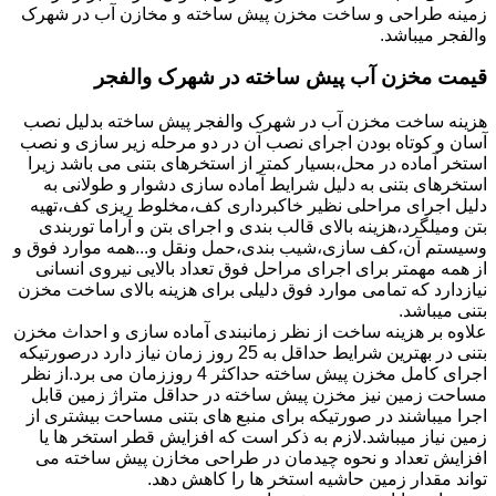
زمینه طراحی و ساخت مخزن پیش ساخته و مخازن آب در شهرک
والفجر میباشد.
قیمت مخزن آب پیش ساخته در شهرک والفجر
هزینه ساخت مخزن آب در شهرک والفجر پیش ساخته بدلیل نصب
آسان و کوتاه بودن اجرای نصب آن در دو مرحله زیر سازی و نصب
استخر آماده در محل،بسیار کمتر از استخرهای بتنی می باشد زیرا
استخرهای بتنی به دلیل شرایط آماده سازی دشوار و طولانی به
دلیل اجرای مراحلی نظیر خاکبرداری کف،مخلوط ریزی کف،تهیه
بتن ومیلگرد،هزینه بالای قالب بندی و اجرای بتن و آراما توربندی
وسیستم آن،کف سازی،شیب بندی،حمل ونقل و...همه موارد فوق و
از همه مهمتر برای اجرای مراحل فوق تعداد بالایی نیروی انسانی
نیازدارد که تمامی موارد فوق دلیلی برای هزینه بالای ساخت مخزن
بتنی میباشد.
علاوه بر هزینه ساخت از نظر زمانبندی آماده سازی و احداث مخزن
بتنی در بهترین شرایط حداقل به 25 روز زمان نیاز دارد درصورتیکه
اجرای کامل مخزن پیش ساخته حداکثر 4 روززمان می برد.از نظر
مساحت زمین نیز مخزن پیش ساخته در حداقل متراژ زمین قابل
اجرا میباشند در صورتیکه برای منبع های بتنی مساحت بیشتری از
زمین نیاز میباشد.لازم به ذکر است که افزایش قطر استخر ها یا
افزایش تعداد و نحوه چیدمان در طراحی مخازن پیش ساخته می
تواند مقدار زمین حاشیه استخر ها را کاهش دهد.