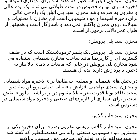
مخزن اسید پلی اتیلن همانطور که گفت شد برای نگهداری اسیدها و
ذخیره سازی آنها به خصوص در مدت طولانی می تواند یک ایده عالی
و مقرون به صرفه باشد.مخزن اسید پلی اتیلن یک راه حل عالی
برای ذخیره اسیدها و مواد شیمیایی است.این مخازن با محتویات و
سیالات درون مخزن واکنش نمی دهد و ناسازگار است و همچنین از
طول عمر بالایی برخوردار است.
مخزن اسید پلی پروپیلن:
مخزن اسید پلی پروپیلن،یک پلیمر ترموپلاستیک است که در طیف
گسترده ای از کاربردها مانند ساخت مخازن شیمیایی استفاده می
شود.مخازن پلی پروپیلن در جایی که مایعات با دمای بالا نیاز به
ذخیره یا پردازش دارند ایده آل هستند.
در بخش های شیمیایی و تصفیه آب،تقاضا برای ذخیره مواد شیمیایی
و مخازن اسیدی تهاجمی افزایش یافته است.پلی پروپیلن سفت و
سخت،فاقد بو با قدرت ضربه بالا،مقاوم در برابر اشعه ماوراء بنفش
است و برای بسیاری از کاربردهای صنعتی و ذخیره مواد شیمیایی در
دسترس است.
مخزن اسید فایبرگلاس:
مخزن اسید فایبر گلاس روشی مقرون بصرفه برای ذخیره یکی از
مهمترین مواد شیمیایی صنعتی ارائه می دهد.همانطور که گفته شد
از اسید سولفوریک در تولید کود،ساخت مواد شیمیایی،پالایش