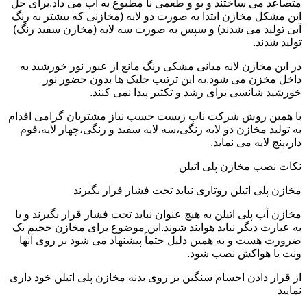
متصاعد می ساختند و بو و طعمی نا مطبوع به آب می داد.برای حل
این مشکل مخازن ابتدا به صورت دو لایه (مخازنی که بیشتر به رنگ
آبی تولید می شدند) و سپس به صورت سه لایه (مخازن سفید رنگ)
تولید شدند.
در این مخازن لایه میانی مشکی رنگ مانع از عبور نور خورشید به
داخل مخزن می شود.به این ترتیب جلبک ها بدون حضور نور
خورشید شانسی برای رشد و تکثیر پیدا نمی کنند.
با همین روش شرکت ناب زیست حسب نیاز مشتریان گرامی اقدام
به تولید مخازن دو لایه رنگی،سه لایه سفید و رنگی،چهار لایه،فوم
دار،پنج لایه می نماید.
نکات نصب مخازن پلی اتیلن
مخازن پلی اتیلن روتاری نباید تحت فشار قرار بگیرند
مخازن آب پلی اتیلن به هیچ عنوان نباید تحت فشار قرار بگیرند و یا
به عبارت دیگر نباید هوابند شوند.این موضوع برای مخازن حجیم یک
ضرورت هست و به همین دلیل حتماً پیشنهاد می شود بر روی آنها
ونت یا هواکش نصب شود.
از قرار دادن اجسام سنگین بر روی بدنه مخازن پلی اتیلن خود داری
نمایید