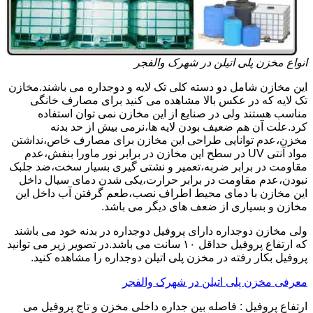
انواع مخزن پلی اتیلن در شهرک والفجر
این مخازن شامل دو دسته کلی تک لایه و دوجداره می باشند.مخازن
تک لایه که در عکس بالا مشاهده می کنید برای مصارف خانگی
مناسب هستند ولی در صنایع از این مخازن نمی توان استفاده
کرد.علت آن هم ضعیف بودن لایه ها،نرمی بیش از حد بدنه
مخزن،عدم توانایی طراحی این مخازن برای مصارف خاص،نداشتن
مواد آنتی UV در سطح این مخازن در برابر نور ماورا بنفش،عدم
مقاومت در برابر ضربه،تعمیر و نشتی گیری بسیار سخت،ضد جلبک
نبودن،عدم مقاومت در برابر حرارت،یکی شدن دمای سیال داخل
این مخازن با دمای محیط اطراف نصب،طعم گرفتن آب داخل این
مخازن و بسیاری از ضعف های دیگر می باشد.
ولی مخازن دوجداره دارای پروفیل دوجداره در بدنه خود می باشند
که ارتفاع پروفیل حداقل ۱۰ سانت می باشد.در تصویر زیر می توانید
پروفیل بکار رفته در مخزن پلی اتیلن دوجداره را مشاهده کنید.
معرفی مخزن پلی اتیلن در شهرک والفجر
ارتفاع پروفیل : فاصله بین جداره داخلی مخزن و تاج پروفیل می