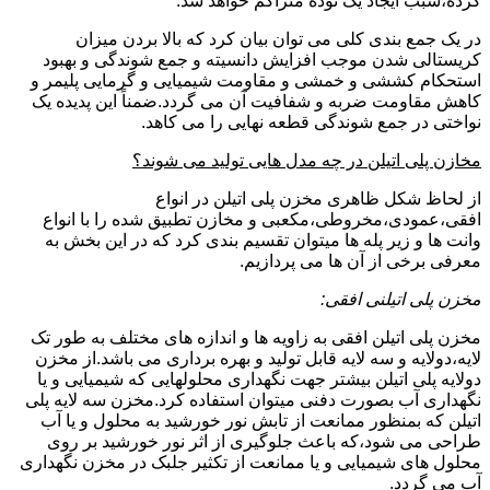
کرده،سبب ایجاد یک توده متراکم خواهد شد.
در یک جمع بندی کلی می توان بیان کرد که بالا بردن میزان
کریستالی شدن موجب افزایش دانسیته و جمع شوندگی و بهبود
استحکام کششی و خمشی و مقاومت شیمیایی و گرمایی پلیمر و
کاهش مقاومت ضربه و شفافیت آن می گردد.ضمناً این پدیده یک
نواختی در جمع شوندگی قطعه نهایی را می کاهد.
مخازن پلی اتیلن در چه مدل هایی تولید می شوند؟
از لحاظ شکل ظاهری مخزن پلی اتیلن در انواع
افقی،عمودی،مخروطی،مکعبی و مخازن تطبیق شده را با انواع
وانت ها و زیر پله ها میتوان تقسیم بندی کرد که در این بخش به
معرفی برخی از آن ها می پردازیم.
مخزن پلی اتیلنی افقی:
مخزن پلی اتیلن افقی به زاویه ها و اندازه های مختلف به طور تک
لایه،دولایه و سه لایه قابل تولید و بهره برداری می باشد.از مخزن
دولایه پلی اتیلن بیشتر جهت نگهداری محلولهایی که شیمیایی و یا
نگهداری آب بصورت دفنی میتوان استفاده کرد.مخزن سه لایه پلی
اتیلن که بمنظور ممانعت از تابش نور خورشید به محلول و یا آب
طراحی می شود،که باعث جلوگیری از اثر نور خورشید بر روی
محلول های شیمیایی و یا ممانعت از تکثیر جلبک در مخزن نگهداری
آب می گردد.