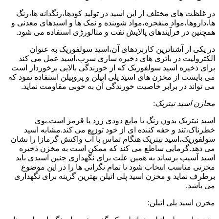
در غلظت های مختلف از این اسید در تولید کودها،رنگدانه ها،رنگ
ها،داروها،مواد منفجره،مواد شوینده و نمک ها و اسیدهای معدنی و
همچنین در فرآیندهای پالایش نفت و متالورژی استفاده می شود.
در یکی از آشناترین کاربردهای آن،اسید سولفوریک به عنوان
الکترولیت در باتری های ذخیره سازی سرب،اسید عمل می کند
برای ذخیره اسید سولفوریک که از خورندگی بالایی برخوردار است
می بایست از مخزن های اسید پلی اتیلن و پروپیلن استفاده نمود که
می تواند در برابر خاصیت خورندگی آن به خوبی مقاومت نماید.
مخازن اسید نیتریک
:
اسید نیتریک بدون رنگ یا مایع دودی زرد یا قرمز است.بوی
خطرناک،تند و خفه کننده ای از خود توزیع می کند.مشابه اسید
سولفوریک،اسید نیتریک هنگام تماس با آب واکنش گرمازا را نشان
می دهد.گرمایی ساطع می کند که ممکن است به مخزن ذخیره
اسید آسیب برساند به همین علت برای نگهداری چنین اسیدی باید
مخزنی مناسب انتخاب شود تا تمام نگرانی ها را در این موضوع
برطرف نماید و مخزن اسید پلی اتیلن بهترین گزینه برای نگهداری
می باشد.
مخزن اسید پلی اتیلن: