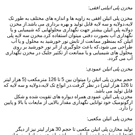
مخزن پلی اتیلنی افقی
:
مخزن پلی اتیلن افقی به زاویه ها و اندازه های مختلف به طور تک
لایه،دولایه و سه لایه قابل تولید و بهره برداری می باشد.از مخزن
دولایه پلی اتیلن بیشتر جهت نگهداری محلولهایی که شیمیایی و یا
نگهداری آب بصورت دفنی میتوان استفاده کرد.مخزن سه لایه پلی
اتیلن که بمنظور ممانعت از تابش نور خورشید به محلول و یا آب
طراحی می شود،که باعث جلوگیری از اثر نور خورشید بر روی
محلول های شیمیایی و یا ممانعت از تکثیر جلبک در مخزن نگهداری
آب می گردد.
مخزن پلی اتیلن عمودی
:
حجم مخزن پلی اتیلن را میتوان بین 5 تا 126 مترمکعب (5 هزار لیتر
تا 126 هزار لیتر) در نظر گرفت.در انواع تک لایه،دولایه و سه لایه که
قابل تولید می باشد.
مخزن پلی اتیلن عمودی همراه دیواره های تقویت شده و شکل
ارگونومیک خود توانایی نگهداری مقدار بالایی از مایعات با بالا و پایین
را دارد.
مخزن پلی اتیلن مکعبی:
تولید مخازن پلی اتیلن مکعبی تا حجم 30 هزار لیتر نیز از دیگر
افتخارات تولیدی ایده نوآوران می باشد.با توجه به نیاز این نوع از