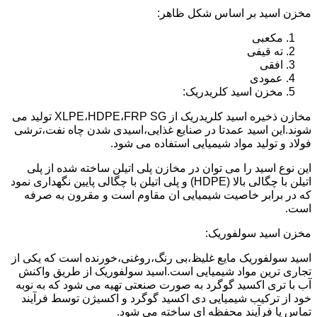
مخزن اسید بر اساس شکل ظاهر:
مکعبی
ته قیفی
افقی
عمودی
مخزن اسید کلریدریک:
مخازن ذخیره اسید کلریدریک از XLPE،HDPE،FRP SG تولید می
شوند.این اسید عمدتا در صنایع غذایی،اسیدی شدن چاه نفت،ترشی
فولاد و تولید مواد شیمیایی استفاده می شود.
این نوع اسید را می توان در مخازن پلی اتیلن ساخته شده از پلی
اتیلن با چگالی بالا (HDPE) و پلی اتیلن با چگالی پایین نگهداری نمود
که در برابر خاصیت شیمیایی ان مقاوم است و مقرون به صرفه
است.
مخزن اسید سولفوریک:
اسید سولفوریک مایع غلیظ،بی رنگ،روغنی،خورنده است که یکی از
تجاری ترین مواد شیمیایی است.اسید سولفوریک از طریق واکنش
آب با تری اکسید گوگرد به صورت صنعتی تهیه می شود که به نوبه
خود از ترکیب شیمیایی دی اکسید گوگرد و اکسیژن توسط فرآیند
تماس یا فرآیند محفظه ای ساخته می شود.