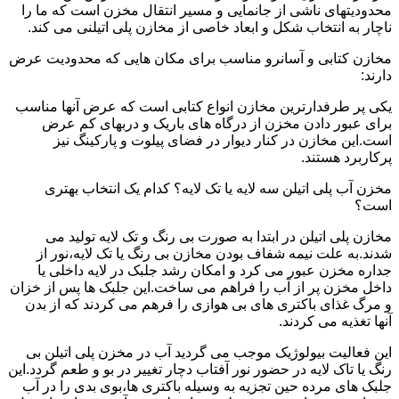
محدودیتهای ناشی از جانمایی و مسیر انتقال مخزن است که ما را
ناچار به انتخاب شکل و ابعاد خاصی از مخازن پلی اتیلنی می کند.
مخازن کتابی و آسانرو مناسب برای مکان هایی که محدودیت عرض
دارند:
یکی پر طرفدارترین مخازن انواع کتابی است که عرض آنها مناسب
برای عبور دادن مخزن از درگاه های باریک و دربهای کم عرض
است.این مخازن در کنار دیوار در فضای پیلوت و پارکینگ نیز
پرکاربرد هستند.
مخزن آب پلی اتیلن سه لایه یا تک لایه؟ کدام یک انتخاب بهتری
است؟
مخازن پلی اتیلن در ابتدا به صورت بی رنگ و تک لایه تولید می
شدند.به علت نیمه شفاف بودن مخازن بی رنگ یا تک لایه،نور از
جداره مخزن عبور می کرد و امکان رشد جلبک در لایه داخلی یا
داخل مخزن پر از آب را فراهم می ساخت.این جلبک ها پس از خزان
و مرگ غذای باکتری های بی هوازی را فرهم می کردند که از بدن
آنها تغذیه می کردند.
این فعالیت بیولوژیک موجب می گردید آب در مخزن پلی اتیلن بی
رنگ یا تاک لایه در حضور نور آفتاب دچار تغییر در بو و طعم گردد.این
جلبک های مرده حین تجزیه به وسیله باکتری ها،بوی بدی را در آب