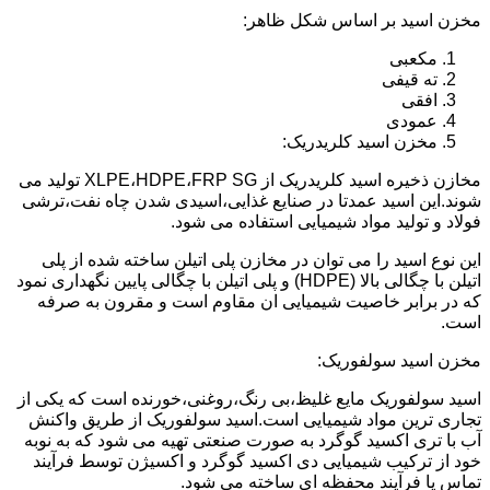
مخزن اسید بر اساس شکل ظاهر:
مکعبی
ته قیفی
افقی
عمودی
مخزن اسید کلریدریک:
مخازن ذخیره اسید کلریدریک از XLPE،HDPE،FRP SG تولید می
شوند.این اسید عمدتا در صنایع غذایی،اسیدی شدن چاه نفت،ترشی
فولاد و تولید مواد شیمیایی استفاده می شود.
این نوع اسید را می توان در مخازن پلی اتیلن ساخته شده از پلی
اتیلن با چگالی بالا (HDPE) و پلی اتیلن با چگالی پایین نگهداری نمود
که در برابر خاصیت شیمیایی ان مقاوم است و مقرون به صرفه
است.
مخزن اسید سولفوریک:
اسید سولفوریک مایع غلیظ،بی رنگ،روغنی،خورنده است که یکی از
تجاری ترین مواد شیمیایی است.اسید سولفوریک از طریق واکنش
آب با تری اکسید گوگرد به صورت صنعتی تهیه می شود که به نوبه
خود از ترکیب شیمیایی دی اکسید گوگرد و اکسیژن توسط فرآیند
تماس یا فرآیند محفظه ای ساخته می شود.