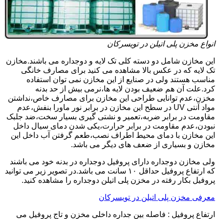
انواع مخزن پلی اتیلن در تویسرکان
این مخازن شامل دو دسته کلی تک لایه و دوجداره می باشند.مخازن
تک لایه که در عکس بالا مشاهده می کنید برای مصارف خانگی
مناسب هستند ولی در صنایع از این مخازن نمی توان استفاده
کرد.علت آن هم ضعیف بودن لایه ها،نرمی بیش از حد بدنه
مخزن،عدم توانایی طراحی این مخازن برای مصارف خاص،نداشتن
مواد آنتی UV در سطح این مخازن در برابر نور ماورا بنفش،عدم
مقاومت در برابر ضربه،تعمیر و نشتی گیری بسیار سخت،ضد جلبک
نبودن،عدم مقاومت در برابر حرارت،یکی شدن دمای سیال داخل
این مخازن با دمای محیط اطراف نصب،طعم گرفتن آب داخل این
مخازن و بسیاری از ضعف های دیگر می باشد.
ولی مخازن دوجداره دارای پروفیل دوجداره در بدنه خود می باشند
که ارتفاع پروفیل حداقل ۱۰ سانت می باشد.در تصویر زیر می توانید
پروفیل بکار رفته در مخزن پلی اتیلن دوجداره را مشاهده کنید.
معرفی مخزن پلی اتیلن در تویسرکان
ارتفاع پروفیل : فاصله بین جداره داخلی مخزن و تاج پروفیل می