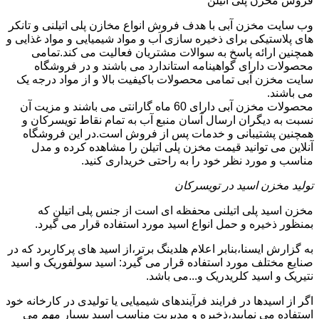
فروش مخزن پلی اتیلن
وب سایت مخزن آبی با هدف فروش انواع مخازن پلی اتیلنی و تانکر
های پلاستیکی برای ذخیره سازی آب و مواد شیمیایی و مواد غذایی و
همچنین ارائه پاسخ به سوالات مشتریان فعالیت می کند.تمامی
محصولات دارای گواهینامه استاندارد می باشند و در فروشگاه
سایت مخزن آبی تمامی محصولات باکیفیت بالا و از مواد درجه یک
می باشند.
محصولات مخزن آبی دارای 60 ماه گارانتی می باشند و مزیت آن
نسبت به دیگران ارسال آسان منبع آب به تمام نقاط تویسرکان و
همچنین پشتیبانی و خدمات پس از فروش است.در این فروشگاه
آنلاین می توانید قیمت مخزن پلی اتیلن را مشاهده کرده و مدل
مناسب و مورد نظر خود را به راحتی خریداری کنید.
تولید مخزن اسید در تویسرکان
مخزن اسید پلی اتیلنی محفظه ای است از جنس پلی اتیلن که
بمنظور ذخیره و حمل انواع اسید مورد استفاده قرار می گیرد.
به گزارش ایسنا،بنابر اعلام هلدینگ برتر،از اسید های پرکاربرد که در
صنایع مختلف مورد استفاده قرار می گیرد: اسید سولفوریک و اسید
نتیریک و اسید کلریدریک و...می باشد.
اگر از اسیدها در فرایند فرآیندهای شیمیایی یا تولیدی در کارخانه خود
استفاده می نمایید،ذخیره و مدیریت مناسب اسید بسیار مهم می