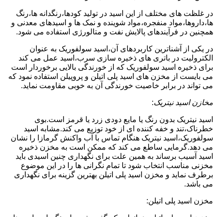
در غلظت های مختلف از این اسید در تولید کودها،رنگدانه ها،رنگ
ها،داروها،مواد منفجره،مواد شوینده و نمک ها و اسیدهای معدنی و
همچنین در فرآیندهای پالایش نفت و متالورژی استفاده می شود.
در یکی از آشناترین کاربردهای آن،اسید سولفوریک به عنوان
الکترولیت در باتری های ذخیره سازی سرب،اسید عمل می کند
برای ذخیره اسید سولفوریک که از خورندگی بالایی برخوردار است
می بایست از مخزن های اسید پلی اتیلن و پروپیلن استفاده نمود که
می تواند در برابر خاصیت خورندگی آن به خوبی مقاومت نماید.
مخازن اسید نیتریک
:
اسید نیتریک بدون رنگ یا مایع دودی زرد یا قرمز است.بوی
خطرناک،تند و خفه کننده ای از خود توزیع می کند.مشابه اسید
سولفوریک،اسید نیتریک هنگام تماس با آب واکنش گرمازا را نشان
می دهد.گرمایی ساطع می کند که ممکن است به مخزن ذخیره
اسید آسیب برساند به همین علت برای نگهداری چنین اسیدی باید
مخزنی مناسب انتخاب شود تا تمام نگرانی ها را در این موضوع
برطرف نماید و مخزن اسید پلی اتیلن بهترین گزینه برای نگهداری
می باشد.
مخزن اسید پلی اتیلن: