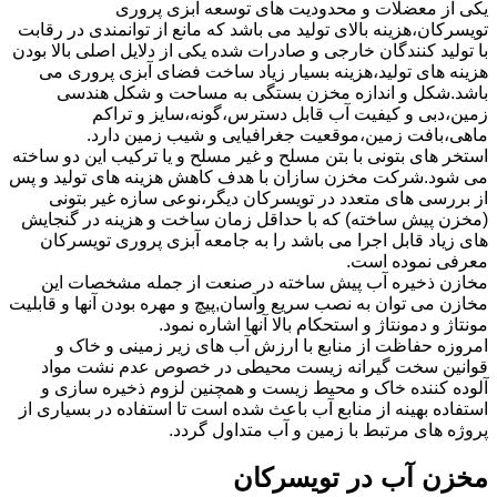
یکی از معضلات و محدودیت های توسعه آبزی پروری
تویسرکان،هزینه بالای تولید می باشد که مانع از توانمندی در رقابت
با تولید کنندگان خارجی و صادرات شده یکی از دلایل اصلی بالا بودن
هزینه های تولید،هزینه بسیار زیاد ساخت فضای آبزی پروری می
باشد.شکل و اندازه مخزن بستگی به مساحت و شکل هندسی
زمین،دبی و کیفیت آب قابل دسترس،گونه،سایز و تراکم
ماهی،بافت زمین،موقعیت جغرافیایی و شیب زمین دارد.
استخر های بتونی با بتن مسلح و غیر مسلح و یا ترکیب این دو ساخته
می شود.شرکت مخزن سازان با هدف کاهش هزینه های تولید و پس
از بررسی های متعدد در تویسرکان دیگر،نوعی سازه غیر بتونی
(مخزن پیش ساخته) که با حداقل زمان ساخت و هزینه در گنجایش
های زیاد قابل اجرا می باشد را به جامعه آبزی پروری تویسرکان
معرفی نموده است.
مخازن ذخیره آب پیش ساخته در صنعت از جمله مشخصات این
مخازن می توان به نصب سریع وآسان,پیچ و مهره بودن آنها و قابلیت
مونتاژ و دمونتاژ و استحکام بالا آنها اشاره نمود.
امروزه حفاظت از منابع با ارزش آب های زیر زمینی و خاک و
قوانین سخت گیرانه زیست محیطی در خصوص عدم نشت مواد
آلوده کننده خاک و محیط زیست و همچنین لزوم ذخیره سازی و
استفاده بهینه از منابع آب باعث شده است تا استفاده در بسیاری از
پروژه های مرتبط با زمین و آب متداول گردد.
مخزن آب در تویسرکان