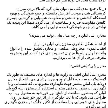
کرده،سبب ایجاد یک توده متراکم خواهد شد.
در یک جمع بندی کلی می توان بیان کرد که بالا بردن میزان
کریستالی شدن موجب افزایش دانسیته و جمع شوندگی و بهبود
استحکام کششی و خمشی و مقاومت شیمیایی و گرمایی پلیمر و
کاهش مقاومت ضربه و شفافیت آن می گردد.ضمناً این پدیده یک
نواختی در جمع شوندگی قطعه نهایی را می کاهد.
مخازن پلی اتیلن در چه مدل هایی تولید می شوند؟
از لحاظ شکل ظاهری مخزن پلی اتیلن در انواع
افقی،عمودی،مخروطی،مکعبی و مخازن تطبیق شده را با انواع
وانت ها و زیر پله ها میتوان تقسیم بندی کرد که در این بخش به
معرفی برخی از آن ها می پردازیم.
مخزن پلی اتیلنی افقی:
مخزن پلی اتیلن افقی به زاویه ها و اندازه های مختلف به طور تک
لایه،دولایه و سه لایه قابل تولید و بهره برداری می باشد.از مخزن
دولایه پلی اتیلن بیشتر جهت نگهداری محلولهایی که شیمیایی و یا
نگهداری آب بصورت دفنی میتوان استفاده کرد.مخزن سه لایه پلی
اتیلن که بمنظور ممانعت از تابش نور خورشید به محلول و یا آب
طراحی می شود،که باعث جلوگیری از اثر نور خورشید بر روی
محلول های شیمیایی و یا ممانعت از تکثیر جلبک در مخزن نگهداری
آب می گردد.