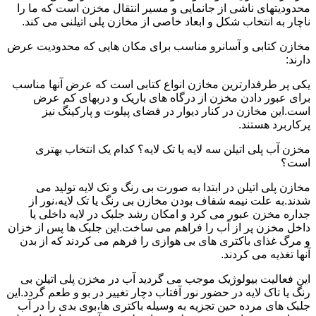
محدودیتهای ناشی از جانمایی و مسیر انتقال مخزن است که ما را
ناچار به انتخاب شکل و ابعاد خاصی از مخازن پلی اتیلنی می کند.
مخازن کتابی و آسانرو مناسب برای مکان هایی که محدودیت عرض
دارند:
یکی پر طرفدارترین مخازن انواع کتابی است که عرض آنها مناسب
برای عبور دادن مخزن از درگاه های باریک و دربهای کم عرض
است.این مخازن در کنار دیوار در فضای پیلوت و پارکینگ نیز
پرکاربرد هستند.
مخزن آب پلی اتیلن سه لایه یا تک لایه؟ کدام یک انتخاب بهتری
است؟
مخازن پلی اتیلن در ابتدا به صورت بی رنگ و تک لایه تولید می
شدند.به علت نیمه شفاف بودن مخازن بی رنگ یا تک لایه،نور از
جداره مخزن عبور می کرد و امکان رشد جلبک در لایه داخلی یا
داخل مخزن پر از آب را فراهم می ساخت.این جلبک ها پس از خزان
و مرگ غذای باکتری های بی هوازی را فرهم می کردند که از بدن
آنها تغذیه می کردند.
این فعالیت بیولوژیک موجب می گردید آب در مخزن پلی اتیلن بی
رنگ یا تاک لایه در حضور نور آفتاب دچار تغییر در بو و طعم گردد.این
جلبک های مرده حین تجزیه به وسیله باکتری ها،بوی بدی را در آب