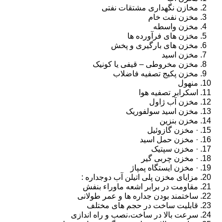
مخازن نگهداری مشتقات نفتی
مخزن نفت خام
مخزن واسطه
مخزن های فرآورده ها
مخزن های بارگیری و پخش
مخزن اسید
مخزن مخروطی – قیفی یا کونیک
مخزن پکیج تصفیه فاضلاب
منهول
اسکرابر تصفیه هوا
مخزن آب ژاول
مخزن اسید سولفوریک
مخزن بنزین
· مخزن گازوئیل
· مخزن حمل اسید
· مخزن سپتیک
· مخزن چربی گیر
· مخزن ایستگاه پمپاژ
مزایای مخزن پلی اتیلن آب دوجداره :
مقاومت در برابر اشعه ماوراء بنفش
ساختمند بودن جداره ها و عمر طولانی
قابلیت ساخت در حجم های مختلف
سرعت بالا در ساخت،نصب و راه اندازی