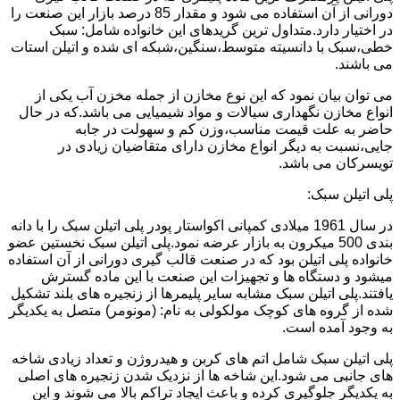
دورانی از آن استفاده می شود و مقدار 85 درصد بازار این صنعت را
در اختیار دارد.متداول ترین گریدهای این خانواده شامل: سبک
خطی،سبک با دانسیته متوسط،سنگین،شبکه ای شده و اتیلن استات
می باشند.
می توان بیان نمود که این نوع مخازن از جمله مخزن آب یکی از
انواع مخازن نگهداری سیالات و مواد شیمیایی می باشد.که در حال
حاضر به علت قیمت مناسب،وزن کم و سهولت در جابه
جایی،نسبت به دیگر انواع مخازن دارای متقاضیان زیادی در
تویسرکان می باشد.
پلی اتیلن سبک:
در سال 1961 میلادی کمپانی اکواستار پودر پلی اتیلن سبک را با دانه
بندی 500 میکرون به بازار عرضه نمود.پلی اتیلن سبک نخستین عضو
خانواده پلی اتیلن بود که در صنعت قالب گیری دورانی از آن استفاده
میشود و دستگاه ها و تجهیزات این صنعت با این ماده گسترش
یافتند.پلی اتیلن سبک مشابه سایر پلیمرها از زنجیره های بلند تشکیل
شده از گروه های کوچک مولکولی به نام: (مونومر) متصل به یکدیگر
به وجود آمده است.
پلی اتیلن سبک شامل اتم های کربن و هیدروژن و تعداد زیادی شاخه
های جانبی می شود.این شاخه ها از نزدیک شدن زنجیره های اصلی
به یکدیگر جلوگیری کرده و باعث ایجاد تراکم بالا می شوند و این