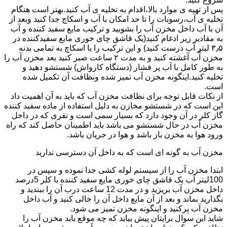
پس از تهیه ی موارد بالا،اقدام به تخلیه ی آب کنید.بهتر است هنگام
تخلیه ی آب،رسوبات را تا حد امکان با آب و اسکاچ جدا کنید وبعد از
آن با آب داخل مخزن آب را بشویید و ترکیب مایع سفید کننده و آب
به مقادیر زیر ادغام کنید(یک قاشق چای خوری مایع سفیدکننده در
۳٫۵ لیتر آب درست کنید) و این ترکیب را با اسکاچ به تمامی بدنه
مخزن آّب آغشته کنید و به مدت ۲ ساعت صبر کنید بعد مخزن آب را
به طور کامل با آب پر فشار (دستگاه کارواش) شستشو دهید و
تخلیه کنید.اینگونه مخزن آب تمیز شده ونظافت آن تکمیل شده
است.
از نکات قابل توجه برای نظافت مخزن آب که باید به آن اهمیت داد
این است که در شستشو مخازن به دلیل استفاده از ماده سفید کننده
گاز کلر در آن وجود دارد که بسیار سمی است و نفری که در داخل
مخزن آب در حال شستشو می باشد باید اطمینان حاصل کند که راه
ورود هوا به مخزن باز باشد و هوا در جریان باشد.
مخزن آب به گونه ای است که به داخل آن دسترسی ندارید
ابتدا مخزن آب را از سیستم لوله کشی جدا نموده و سپس در
100لیتر آب یک قاشق چای خوری مایع سفید کننده با کلر 5درصد
داخل مخزن آب بریزید و در مدت 12 ساعت درب آن را ببندید و
بگذارید بماند و بعد از آن مایع داخل آن را خالی کنید و آب داخل
مخزن آب پرکنید و اینگونه مخزن تمیز می شود.
شاید این سوال برایتان پیش بیاید که چه موقع باید مخزن آب را