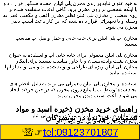
به هیچ عنوان نباید بر روی مخزن پلی اتیلن اجسام سنگین قرار داد و
یا اینکه شخصی بر روی مخزن برود.گاهی اوقات مشاهده شده بر
روی بعضی از مخازن پلی اتیلن نظیر مخازن افقی و مکعبی افقی به
وسیله و یا تجهیزاتی قرار داده شده که این کار باعث آسیب دیدن
مخزن می شود.
مخازن آب پلی اتیلن برای جابه جایی و حمل و نقل آب مناسب
نیستند
مخازن پلی اتیلن معمولی برای جابه جایی آب و استفاده به عنوان
مخزن پشت وانت،نیسان و یا خاور مناسب نیستند.برای اینکار
مخازن پلی اتیلن ویژه ای طراحی و تولید شده اند و می توانید از آنها
استفاده نمایید.
استفاده از مخازن پلی اتیلن معمولی می تواند به دلیل تلاطم های
ایجاد شده توسط آب یا مایع درون مخزن که در حین حرکت ایجاد
می شوند باعث آسیب دیدن مخزن شوند.
راهنمای خرید مخزن ذخیره اسید و مواد
تلفن تماس فوری
مخزن آب تویسرکان,مخزن پلی اتیلن
شیمیایی خورنده در تویسرکان
تویسرکان,مخزن آب ای بی سی تویسرکان
☞☏
tel:09123701807
مخزن ذخیره اسید و مواد شیمیایی باید به گونه ای تولید شوند که
بتوانند در برابر چگالی نسبتا بالا و خورندگی انواع اسیدها مقاومت