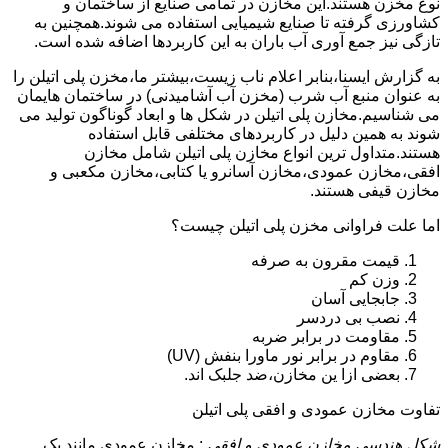
نوع مخزن هستند.این مخازن در تمامی صنایع از ساختمان و
کشاورزی گرفته تا صنایع شیمیایی استفاده می شوند.همچنین به
تازگی نیز جمع آوری آب باران به این کاربردها اضافه شده است.
به گزارش ایسنا،بنابر اعلام ناب زیست،بیشتر ما،مخزن پلی اتیلن را
به عنوان منبع آب شرب (مخزن آب آشامیدنی) در ساختمان هایمان
می شناسیم.مخازن پلی اتیلن در شکل ها و ابعاد گوناگون تولید می
شوند به همین دلیل در کاربردهای مختلفی قابل استفاده
هستند.متداول ترین انواع مخازن پلی اتیلن شامل مخازن
افقی،مخازن عمودی،مخازن آسانرو یا کتابی،مخازن مکعبی و
مخازن قیفی هستند.
اما علت فراوانی مخزن پلی اتیلن چیست؟
قیمت مقرون به صرفه
وزن کم
جابجایی آسان
نصب بی دردسر
مقاومت در برابر ضربه
مقاوم در برابر نور ماورا بنفش (UV)
بعضی ازا ین مخازن،ضد جلبک اند.
تفاوت مخازن عمودی و افقی پلی اتیلن
شکل هندسی مخازن عمودی و افقی
: مخازن عمودی مانند یک