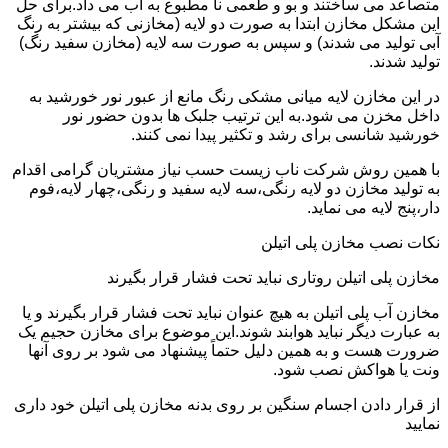
متصاعد می ساختند و بو و طعمی نا مطبوع به آب می داد.برای حل
این مشکل مخازن ابتدا به صورت دو لایه (مخازنی که بیشتر به رنگ
آبی تولید می شدند) و سپس به صورت سه لایه (مخازن سفید رنگ)
تولید شدند.
در این مخازن لایه میانی مشکی رنگ مانع از عبور نور خورشید به
داخل مخزن می شود.به این ترتیب جلبک ها بدون حضور نور
خورشید شانسی برای رشد و تکثیر پیدا نمی کنند.
با همین روش شرکت ناب زیست حسب نیاز مشتریان گرامی اقدام
به تولید مخازن دو لایه رنگی،سه لایه سفید و رنگی،چهار لایه،فوم
دار،پنج لایه می نماید.
نکات نصب مخازن پلی اتیلن
مخازن پلی اتیلن روتاری نباید تحت فشار قرار بگیرند
مخازن آب پلی اتیلن به هیچ عنوان نباید تحت فشار قرار بگیرند و یا
به عبارت دیگر نباید هوابند شوند.این موضوع برای مخازن حجیم یک
ضرورت هست و به همین دلیل حتماً پیشنهاد می شود بر روی آنها
ونت یا هواکش نصب شود.
از قرار دادن اجسام سنگین بر روی بدنه مخازن پلی اتیلن خود داری
نمایید