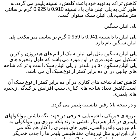
کاهش تراکم به نوبه خود باعث کاهش دانسیته پلیمر می گردد.به
طور کلی به پلی اتیلن های با دانسیته 0.910 تا 0.925 گرم بر سانتی
متر مکعب،پلی اتیلن سبک میتوان گفت.
پلی اتیلن سنگین
پلی اتیلن با دانسیته 0.941 تا 0.959 گرم بر سانتی متر مکعب پلی
اتیلن سنگین نام دارد.
پلی اتیلن سنگین مثل پلی اتیلن سبک از اتم های هیدروژن و کربن
تشکیل می شود.فرق در این مورد می باشد که طول زنجیره های
پلی اتیلن سنگین ۵۰ بار بلندتر از پلی اتیلن سبک است و تراکم شاخه
های جانبی در آن ده برابر کمتر از نوع.سبک آن می باشد.
کاهش تعداد شاخه های کناری در آن ده برابر کمتر از نوع سبک آن
است.کاهش تعداد شاخه های کناری سبب افزایش پراکندگی زنجیره
های پلیمری
و در نتیجه بالا رفتن دانسیته پلیمر می گردد.
نیروهای فیزیکی یا شیمیایی خارجی در جهت نگه داشتن مولکولهای
پلیمری در کنار هم دیگر نقشی ندارند بلکه نیروی بین مولکولی به
نام نیرویی واندروالسی،زنجیر های پلیمری را کنار هم نگه می
دارد.این نیرو مثل نیروهای مغناطیسی پلیمر ها را جذب همدیگر