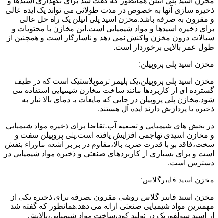
مخزن اسید پلی اتیلن همانطور که گفت شد برای نگهداری اسیدها و
ذخیره سازی آنها به خصوص در مدت طولانی می تواند یک ایده عالی
و مقرون به صرفه باشد.مخزن اسید پلی اتیلن یک راه حل عالی
برای ذخیره اسیدها و مواد شیمیایی است.این مخازن با محتویات و
سیالات درون مخزن واکنش نمی دهد و ناسازگار است و همچنین از
طول عمر بالایی برخوردار است.
مخزن اسید پلی پروپیلن:
مخزن اسید پلی پروپیلن،یک پلیمر ترموپلاستیک است که در طیف
گسترده ای از کاربردها مانند ساخت مخازن شیمیایی استفاده می
شود.مخازن پلی پروپیلن در جایی که مایعات با دمای بالا نیاز به
ذخیره یا پردازش دارند ایده آل هستند.
در بخش های شیمیایی و تصفیه آب،تقاضا برای ذخیره مواد شیمیایی
و مخازن اسیدی تهاجمی افزایش یافته است.پلی پروپیلن سفت و
سخت،فاقد بو با قدرت ضربه بالا،مقاوم در برابر اشعه ماوراء بنفش
است و برای بسیاری از کاربردهای صنعتی و ذخیره مواد شیمیایی در
دسترس است.
مخزن اسید فایبرگلاس:
مخزن اسید فایبر گلاس روشی مقرون بصرفه برای ذخیره یکی از
مهمترین مواد شیمیایی صنعتی ارائه می دهد.همانطور که گفته شد
از اسید سولفوریک در تولید کود،ساخت مواد شیمیایی،پالایش