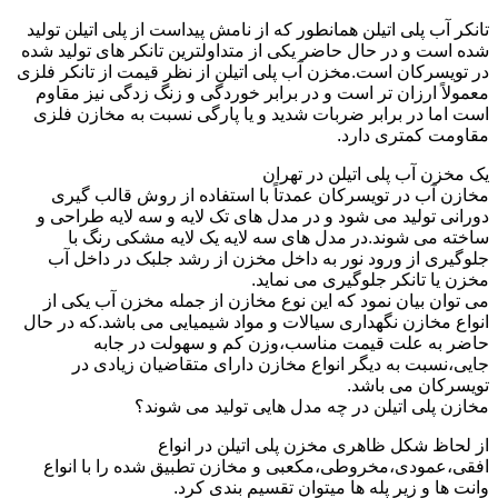
تانکر آب پلی اتیلن همانطور که از نامش پیداست از پلی اتیلن تولید
شده است و در حال حاضر یکی از متداولترین تانکر های تولید شده
در تویسرکان است.مخزن آب پلی اتیلن از نظر قیمت از تانکر فلزی
معمولاً ارزان تر است و در برابر خوردگی و زنگ زدگی نیز مقاوم
است اما در برابر ضربات شدید و یا پارگی نسبت به مخازن فلزی
مقاومت کمتری دارد.
یک مخزن آب پلی اتیلن در تهران
مخازن آب در تویسرکان عمدتاً با استفاده از روش قالب گیری
دورانی تولید می شود و در مدل های تک لایه و سه لایه طراحی و
ساخته می شوند.در مدل های سه لایه یک لایه مشکی رنگ با
جلوگیری از ورود نور به داخل مخزن از رشد جلبک در داخل آب
مخزن یا تانکر جلوگیری می نماید.
می توان بیان نمود که این نوع مخازن از جمله مخزن آب یکی از
انواع مخازن نگهداری سیالات و مواد شیمیایی می باشد.که در حال
حاضر به علت قیمت مناسب،وزن کم و سهولت در جابه
جایی،نسبت به دیگر انواع مخازن دارای متقاضیان زیادی در
تویسرکان می باشد.
مخازن پلی اتیلن در چه مدل هایی تولید می شوند؟
از لحاظ شکل ظاهری مخزن پلی اتیلن در انواع
افقی،عمودی،مخروطی،مکعبی و مخازن تطبیق شده را با انواع
وانت ها و زیر پله ها میتوان تقسیم بندی کرد.