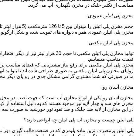
ممانعت از تکثیر جلبک در مخزن نگهداری آب می گردد.
مخزن پلی اتیلن عمودی
:
حجم مخزن پلی اتیلن را میتوان بین 5 تا 126 مترمکعب (5 هزار لیتر تا 126 هزار لیتر) در نظر گرفت.در انواع تک لایه،دولایه و سه لایه که قابل تولید می باشد.
مخزن پلی اتیلن عمودی همراه دیواره های تقویت شده و شکل ارگونومیک خو
مخزن پلی اتیلن مکعبی:
تولید مخازن پلی اتیلن مکعبی تا حجم 
قیمت مناسب مینماییم.
مخزن پلی اتیلن مکعبی برای رفع نیاز مشتریانی که فضای مناسب برای
زوایای مخازن پلی اتیلن مکعبی به طوری طراحی شده اند تا بتوانید آنها
ما در صورتی که شما مشتری گرامی مشکل جدی در زوایای دیگر مخازن پ
مخازن آسان رو:
مخازن آسان رو یکی از انواع مخازن آب است که جهت نصب در محل 
مخزن های سه و چهار لایه نیز موجود هستند که به دلیل استفاده از ل
در این مخازن از لایه ضد جلبک و ضد نفوذ نور خورشید به صورت سه ل
پلی اتیلن چیست و مخازن آب پلی اتیلن چه انواعی دارند؟