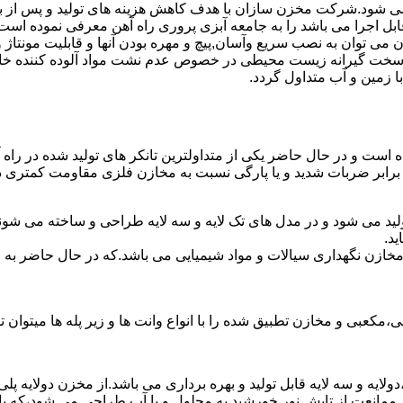
ه می شود.شرکت مخزن سازان با هدف کاهش هزینه های تولید و پس از ب
بل اجرا می باشد را به جامعه آبزی پروری راه آهن معرفی نموده است
ان به نصب سریع وآسان,پیچ و مهره بودن آنها و قابلیت مونتاژ و دمون
ن سخت گیرانه زیست محیطی در خصوص عدم نشت مواد آلوده کننده خاک
ا زمین و آب متداول گردد.
ده است و در حال حاضر یکی از متداولترین تانکر های تولید شده در راه
 برابر ضربات شدید و یا پارگی نسبت به مخازن فلزی مقاومت کمتری دا
ولید می شود و در مدل های تک لایه و سه لایه طراحی و ساخته می شوند
د.
اع مخازن نگهداری سیالات و مواد شیمیایی می باشد.که در حال حاضر 
عبی و مخازن تطبیق شده را با انواع وانت ها و زیر پله ها میتوان ت
دولایه و سه لایه قابل تولید و بهره برداری می باشد.از مخزن دولایه پ
 ممانعت از تابش نور خورشید به محلول و یا آب طراحی می شود،که با