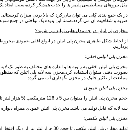
مثل نیروهای مغناطیسی پلیمر ها را جذب همدیگر کرده،سبب ایجاد یک 
در یک جمع بندی کلی می توان بیان کرد که بالا بردن میزان کریست
ضربه و شفافیت آن می گردد.ضمناً این پدیده یک نواختی در جمع شوند
مخازن پلی اتیلن در چه مدل هایی تولید می شوند؟
از لحاظ شکل ظاهری مخزن پلی اتیلن در انواع افقی،عمودی،مخروطی،مک
پردازیم.
مخزن پلی اتیلنی افقی:
مخزن پلی اتیلن افقی به زاویه ها و اندازه های مختلف به طور تک لایه،
بصورت دفنی میتوان استفاده کرد.مخزن سه لایه پلی اتیلن که بمنظور
ممانعت از تکثیر جلبک در مخزن نگهداری آب می گردد.
مخزن پلی اتیلن عمودی:
حجم مخزن پلی اتیلن را میتوان بین 5 تا 126 مترمکعب (5 هزار لیتر تا 126 هزار لیتر) در نظر گرفت.در انواع تک لایه،دولایه و
سه لایه که قابل تولید می باشد.مخزن پلی اتیلن عمودی همراه دیواره های تقویت شد
مخزن پلی اتیلن مکعبی
:
تولید مخازن پلی اتیلن مکعبی تا حجم 