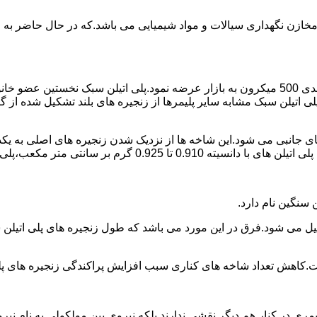
اع مخازن نگهداری سیالات و مواد شیمیایی می باشد.که در حال حاضر 
در سال 1961 میلادی کمپانی اکواستار پودر پلی اتیلن سبک را با دانه بندی 500 میکرون به بازار عرض
لی اتیلن سبک مشابه سایر پلیمرها از زنجیره های بلند تشکیل شده از گ
ی جانبی می شود.این شاخه ها از نزدیک شدن زنجیره های اصلی به یکدی
سانتی متر مکعب،پلی اتیلن سبک میتوان گفت.
ست.کاهش تعداد شاخه های کناری سبب افزایش پراکندگی زنجیره های پ
ی در کنار هم دیگر نقشی ندارند بلکه نیروی بین مولکولی به نام نیروی