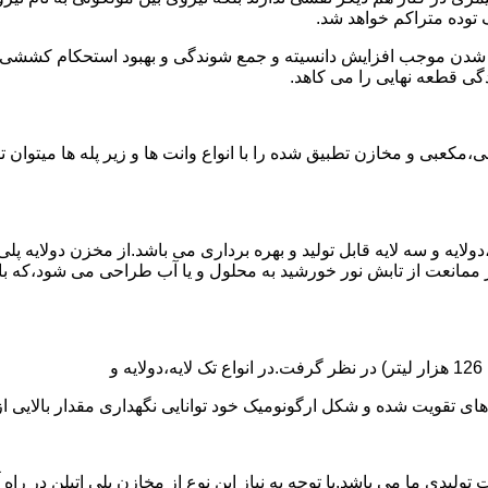
توده متراکم خواهد شد.
الی شدن موجب افزایش دانسیته و جمع شوندگی و بهبود استحکام کشش
گی قطعه نهایی را می کاهد.
عبی و مخازن تطبیق شده را با انواع وانت ها و زیر پله ها میتوان 
دولایه و سه لایه قابل تولید و بهره برداری می باشد.از مخزن دولایه پ
 ممانعت از تابش نور خورشید به محلول و یا آب طراحی می شود،که با
ه و شکل ارگونومیک خود توانایی نگهداری مقدار بالایی از مایعات با PH بالا و پا
30 هزار لیتر نیز از دیگر افتخارات تولیدی ما می باشد.با توجه به نیاز این نوع از مخازن