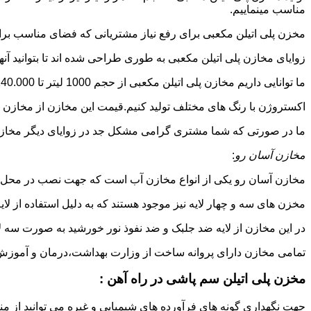
مناسب مینماییم.
مخزن پلی اتیلن مکعبی برای رفع نیاز مشتریانی که فضای مناسب برای
زوایای مخازن پلی اتیلن مکعبی به طوری طراحی شده اند تا بتوانید آنها
ما توانایی داریم مخازن پلی اتیلن مکعبی از حجم 1000 لیتر تا 140.000 لیتر به طور روتاری و دوجداره در قالب های روش
اکستروژن با رنگ های مختلف تولید کنیم.قیمت این مخازن از مخازن ا
ما در صورتی که شما مشتری گرامی مشکل جد در زوایای دیگر مخازن پل
مخازن آسان رو
:
مخازن آسان رو یکی از انواع مخازن آب است که جهت نصب در محل 
مخزن های سه و چهار لایه نیز موجود هستند که به دلیل استفاده از ل
در این مخازن از لایه ضد جلبک و ضد نفوذ نور خورشید به صورت سه ل
تمامی مخازن دارای پروانه ساخت از وزارت بهداشت،درمان و آموزش پزشکی هستند و از موا
مخزن پلی اتیلن سم پاشی در راه آهن :
جهت نگهداری گونه های فرآورده های شیمیایی و غیره می توانید از منب