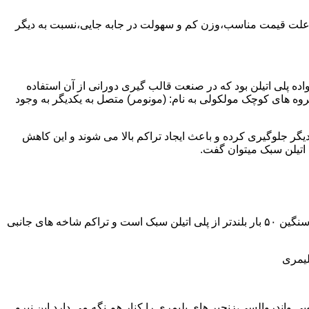
به علت قیمت مناسب،وزن کم و سهولت در جابه جایی،نسبت به دیگر
ه نمود.پلی اتیلن سبک نخستین عضو خانواده پلی اتیلن بود که در صنعت قالب گیری دورانی از آن استفاده
روه های کوچک مولکولی به نام: (مونومر) متصل به یکدیگر به وجود
گر جلوگیری کرده و باعث ایجاد تراکم بالا می شوند و این کاهش
پلی اتیلن سنگین مثل پلی اتیلن سبک از اتم های هیدروژن و کربن تشکیل می شود.فرق در این مورد می باشد که طول زنجیره های پلی اتیلن سنگین ۵۰ بار بلندتر از پلی اتیلن سبک است و تراکم شاخه های جانبی
لیمری
ی واندروالسی،زنجیر های پلیمری را کنار هم نگه می دارد.این نیرو