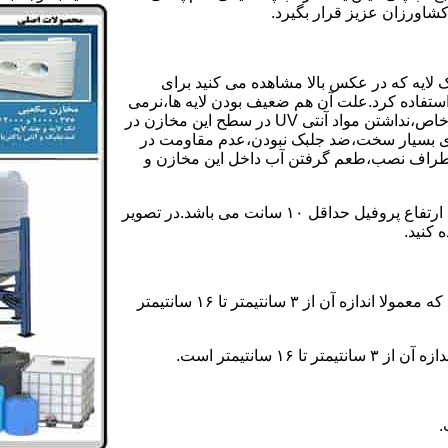
کشاورزان عزیز قرار بگیرد.
 لایه که در عکس بالا مشاهده می کنید برای
ستفاده کرد.علت آن هم ضعیف بودن لایه ها،نرمی
بیش از حد بدنه مخزن،عدم توانایی طراحی این مخازن برای مصارف خاص،نداشتن مواد آنتی UV در سطح این مخازن در
یری بسیار سخت،ضد جلبک نبودن،عدم مقاومت در
اطراف نصب،طعم گرفتن آب داخل این مخازن و
ولی مخازن دوجداره دارای پروفیل دوجداره در بدنه خود می باشند که ارتفاع پروفیل حداقل ۱۰ سانت می باشد.در تصویر
 کنید.
ارتفاع پروفیل : فاصله بین جداره داخلی مخزن و تاج پروفیل می باشد که معمولا اندازه آن از ۳ سانتیمتر تا ۱۶ سانتیمتر
سانتیمتر است.