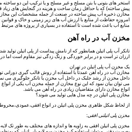
استخر های بتونی با بتن مسلح و غیر مسلح و یا ترکیب این دو ساخت
پیش ساخته) که با حداقل زمان ساخت و هزینه در گنجایش های زیاد قا
مخازن ذخیره آب پیش ساخته در صنعت از جمله مشخصات این مخازن می تو
امروزه حفاظت از منابع با ارزش آب های زیر زمینی و خاک و قوانی
منابع آب باعث شده است تا استفاده در بسیاری از پروژه های مرتبط ب
مخزن آب در راه آهن
تانکر آب پلی اتیلن همانطور که از نامش پیداست از پلی اتیلن تولید ش
ارزان تر است و در برابر خوردگی و زنگ زدگی نیز مقاوم است اما در
یک مخزن آب پلی اتیلن در تهران
مخازن آب در راه آهن عمدتاً با استفاده از روش قالب گیری دورانی ت
داخل مخزن از رشد جلبک در داخل آب مخزن یا تانکر جلوگیری می نمای
می توان بیان نمود که این نوع مخازن از جمله مخزن آب یکی از انو
انواع مخازن دارای متقاضیان زیادی در راه آهن می باشد.
مخازن پلی اتیلن در چه مدل هایی تولید می شوند؟
از لحاظ شکل ظاهری مخزن پلی اتیلن در انواع افقی،عمودی،مخروطی،مک
مخزن پلی اتیلنی افقی
:
مخزن پلی اتیلن افقی به زاویه ها و اندازه های مختلف به طور تک لایه،
بصورت دفنی میتوان استفاده کرد.مخزن سه لایه پلی اتیلن که بمنظور