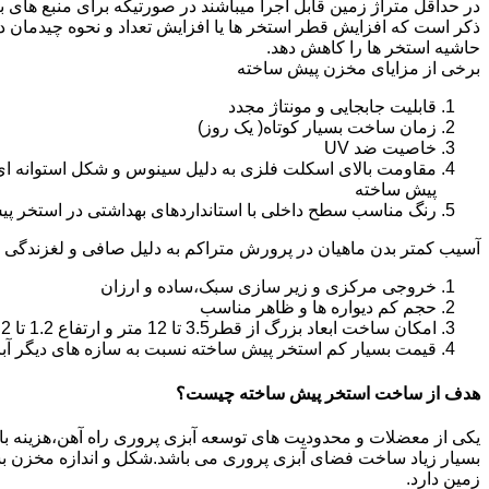
در حداقل متراژ زمین قابل اجرا میباشند در صورتیکه برای منبع های ب
ذکر است که افزایش قطر استخر ها یا افزایش تعداد و نحوه چیدمان 
حاشیه استخر ها را کاهش دهد.
برخی از مزایای مخزن پیش ساخته
قابلیت جابجایی و مونتاژ مجدد
زمان ساخت بسیار کوتاه( یک روز)
خاصیت ضد UV
مقاومت بالای اسکلت فلزی به دلیل سینوس و شکل استوانه ای
پیش ساخته
رنگ مناسب سطح داخلی با استانداردهای بهداشتی در استخر پ
آسیب کمتر بدن ماهیان در پرورش متراکم به دلیل صافی و لغزندگی 
خروجی مرکزی و زیر سازی سبک،ساده و ارزان
حجم کم دیواره ها و ظاهر مناسب
امکان ساخت ابعاد بزرگ از قطر3.5 تا 12 متر و ارتفاع 1.2 تا 2.2 متر
قیمت بسیار کم استخر پیش ساخته نسبت به سازه های دیگر آب
هدف از ساخت استخر پیش ساخته چیست؟
یکی از معضلات و محدودیت های توسعه آبزی پروری راه آهن،هزینه بالای 
بسیار زیاد ساخت فضای آبزی پروری می باشد.شکل و اندازه مخزن 
زمین دارد.