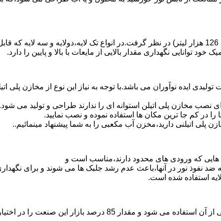
د توانایی نگهداری مقدار بالایی از مایعات با بالا و پایین را دارد.
30 هزار لیتر نیز از دیگر افتخارات تولیدی ایده نوآوران می باشد.با توجه به نیاز این نوع
 نصب مخازن پلی اتیلن استوانه ای را ندارند طراحی و تولید می شود.
 را در کم جا ترین مکان ها استفاده نموده و نصب نمایید.
لی اتیلنی دارید،مخزن آب مکعبی را به شما پیشنهاد مینمائیم..
هایی که ورودی های محدود دارند،مناسب است و
ایه ضد نفوذ نور در آنها،باعث عدم رشد جلبک ها می شوند و برای نگه
ایه استفاده شده است.
پلی اتیلن پرمصرف ترین ماده پلیمری که در صنعت قالب گیری دورانی ا