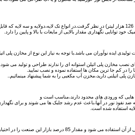
د توانایی نگهداری مقدار بالایی از مایعات با بالا و پایین را دارد.
30 هزار لیتر نیز از دیگر افتخارات تولیدی ایده نوآوران می باشد.با توجه به نیاز این نوع
 نصب مخازن پلی اتیلن استوانه ای را ندارند طراحی و تولید می شود.
 را در کم جا ترین مکان ها استفاده نموده و نصب نمایید.
لی اتیلنی دارید،مخزن آب مکعبی را به شما پیشنهاد مینمائیم..
هایی که ورودی های محدود دارند،مناسب است و
ایه ضد نفوذ نور در آنها،باعث عدم رشد جلبک ها می شوند و برای نگه
ایه استفاده شده است.
پلی اتیلن پرمصرف ترین ماده پلیمری که در صنعت قالب گیری دورانی ا