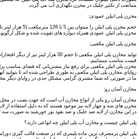
ممانعت از تکثیر جلبک در مخزن نگهداری آب می گردد.
مخزن پلی اتیلن عمودی
:
حجم مخزن پلی اتیلن را میتوان بین 5 تا 126 مترمکعب (5 هزار لیتر تا 126 هزار لیتر) در نظر گرفت.در انواع تک لایه،دولایه و سه لایه که قابل تولید می باشد.
مخزن پلی اتیلن عمودی همراه دیواره های تقویت شده و شکل ارگونومیک خو
مخزن پلی اتیلن مکعبی:
تولید مخازن پلی اتیلن مکعبی تا حجم 
قیمت مناسب مینماییم.
مخزن پلی اتیلن مکعبی برای رفع نیاز مشتریانی که فضای مناسب برای
زوایای مخازن پلی اتیلن مکعبی به طوری طراحی شده اند تا بتوانید آنها
ما در صورتی که شما مشتری گرامی مشکل جدی در زوایای دیگر مخازن پ
مخازن آسان رو:
مخازن آسان رو یکی از انواع مخازن آب است که جهت نصب در محل 
مخزن های سه و چهار لایه نیز موجود هستند که به دلیل استفاده از ل
در این مخازن از لایه ضد جلبک و ضد نفوذ نور خورشید به صورت سه ل
پلی اتیلن چیست و مخازن آب پلی اتیلن چه انواعی دارند؟