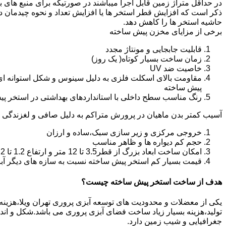
در حداقل متراژ زمین قابل اجرا میباشند در صورتیکه برای منبع های ب
ذکر است که افزایش قطر استخر ها یا افزایش تعداد و نحوه چیدمان 
حاشیه استخر ها را کاهش دهد.
برخی از مزایای مخزن پیش ساخته
قابلیت جابجایی و مونتاژ مجدد
زمان ساخت بسیار کوتاه( یک روز)
خاصیت ضد UV
مقاومت بالای اسکلت فلزی به دلیل سینوس و شکل استوانه ای
پیش ساخته
رنگ مناسب سطح داخلی با استانداردهای بهداشتی در استخر پ
آسیب کمتر بدن ماهیان در پرورش متراکم به دلیل صافی و لغزندگی 
خروجی مرکزی و زیر سازی سبک،ساده و ارزان
حجم کم دیواره ها و ظاهر مناسب
امکان ساخت ابعاد بزرگ از قطر3.5 تا 12 متر و ارتفاع 1.2 تا 2.2 متر
قیمت بسیار کم استخر پیش ساخته نسبت به سازه های دیگر آب
هدف از ساخت استخر پیش ساخته چیست؟
یکی از معضلات و محدودیت های توسعه آبزی پروری تهران ویلا،هزینه بال
تولید،هزینه بسیار زیاد ساخت فضای آبزی پروری می باشد.شکل و ا
جغرافیایی و شیب زمین دارد.