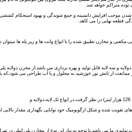
توده متراکم خواهد شد.
الی شدن موجب افزایش دانسیته و جمع شوندگی و بهبود استحکام کشش
گی قطعه نهایی را می کاهد.
عبی و مخازن تطبیق شده را با انواع وانت ها و زیر پله ها میتوان 
دولایه و سه لایه قابل تولید و بهره برداری می باشد.از مخزن دولایه پ
 ممانعت از تابش نور خورشید به محلول و یا آب طراحی می شود،که با
ه و شکل ارگونومیک خود توانایی نگهداری مقدار بالایی از مایعات با PH بالا و پا
30 هزار لیتر نیز از دیگر افتخارات تولیدی ما می باشد.با توجه به نیاز این نوع از مخازن 