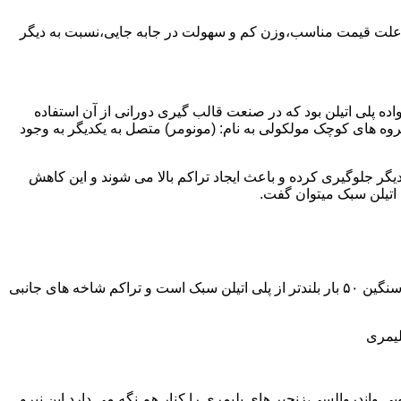
به علت قیمت مناسب،وزن کم و سهولت در جابه جایی،نسبت به دیگر
ه نمود.پلی اتیلن سبک نخستین عضو خانواده پلی اتیلن بود که در صنعت قالب گیری دورانی از آن استفاده
روه های کوچک مولکولی به نام: (مونومر) متصل به یکدیگر به وجود
گر جلوگیری کرده و باعث ایجاد تراکم بالا می شوند و این کاهش
پلی اتیلن سنگین مثل پلی اتیلن سبک از اتم های هیدروژن و کربن تشکیل می شود.فرق در این مورد می باشد که طول زنجیره های پلی اتیلن سنگین ۵۰ بار بلندتر از پلی اتیلن سبک است و تراکم شاخه های جانبی
لیمری
ی واندروالسی،زنجیر های پلیمری را کنار هم نگه می دارد.این نیرو