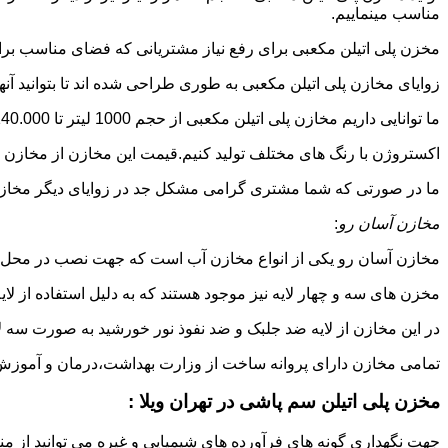
مناسب مینماییم.
مخزن پلی اتیلن مکعبی برای رفع نیاز مشتریانی که فضای مناسب برای
زوایای مخازن پلی اتیلن مکعبی به طوری طراحی شده اند تا بتوانید آنها
ما توانایی داریم مخازن پلی اتیلن مکعبی از حجم 1000 لیتر تا 140.000 لیتر به طور روتاری و دوجداره در قالب های روش
اکستروژن با رنگ های مختلف تولید کنیم.قیمت این مخازن از مخازن ا
ما در صورتی که شما مشتری گرامی مشکل جد در زوایای دیگر مخازن پل
مخازن آسان رو
:
مخازن آسان رو یکی از انواع مخازن آب است که جهت نصب در محل 
مخزن های سه و چهار لایه نیز موجود هستند که به دلیل استفاده از ل
در این مخازن از لایه ضد جلبک و ضد نفوذ نور خورشید به صورت سه ل
تمامی مخازن دارای پروانه ساخت از وزارت بهداشت،درمان و آموزش پزشکی هستند و از موا
مخزن پلی اتیلن سم پاشی در تهران ویلا :
جهت نگهداری گونه های فرآورده های شیمیایی و غیره می توانید از منب