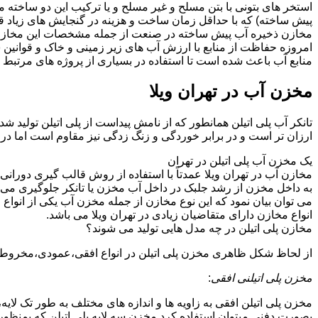
استخر های بتونی با بتن مسلح و غیر مسلح و یا ترکیب این دو ساخته
پیش ساخته) که با حداقل زمان ساخت و هزینه در گنجایش های زیاد قا
مخازن ذخیره آب پیش ساخته در صنعت از جمله مشخصات این مخازن می تو
امروزه حفاظت از منابع با ارزش آب های زیر زمینی و خاک و قوانی
منابع آب باعث شده است تا استفاده در بسیاری از پروژه های مرتبط ب
مخزن آب در تهران ویلا
تانکر آب پلی اتیلن همانطور که از نامش پیداست از پلی اتیلن تولید ش
ارزان تر است و در برابر خوردگی و زنگ زدگی نیز مقاوم است اما در
یک مخزن آب پلی اتیلن در تهران
مخازن آب در تهران ویلا عمدتاً با استفاده از روش قالب گیری دوران
به داخل مخزن از رشد جلبک در داخل آب مخزن یا تانکر جلوگیری می ن
می توان بیان نمود که این نوع مخازن از جمله مخزن آب یکی از انو
انواع مخازن دارای متقاضیان زیادی در تهران ویلا می باشد.
مخازن پلی اتیلن در چه مدل هایی تولید می شوند؟
از لحاظ شکل ظاهری مخزن پلی اتیلن در انواع افقی،عمودی،مخروطی،مک
مخزن پلی اتیلنی افقی
:
مخزن پلی اتیلن افقی به زاویه ها و اندازه های مختلف به طور تک لایه،
بصورت دفنی میتوان استفاده کرد.مخزن سه لایه پلی اتیلن که بمنظور