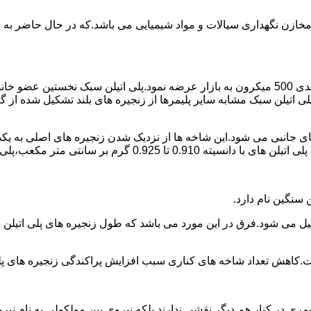
اع مخازن نگهداری سیالات و مواد شیمیایی می باشد.که در حال حاضر 
در سال 1961 میلادی کمپانی اکواستار پودر پلی اتیلن سبک را با دانه بندی 500 میکرون به بازار عرض
لی اتیلن سبک مشابه سایر پلیمرها از زنجیره های بلند تشکیل شده از گ
ی جانبی می شود.این شاخه ها از نزدیک شدن زنجیره های اصلی به یکدی
سانتی متر مکعب،پلی اتیلن سبک میتوان گفت.
ست.کاهش تعداد شاخه های کناری سبب افزایش پراکندگی زنجیره های پ
ی در کنار هم دیگر نقشی ندارند بلکه نیروی بین مولکولی به نام نیروی