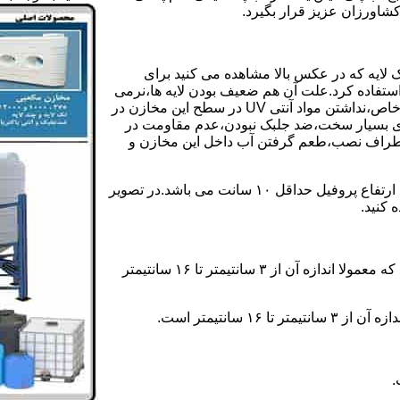
کشاورزان عزیز قرار بگیرد.
 لایه که در عکس بالا مشاهده می کنید برای
ستفاده کرد.علت آن هم ضعیف بودن لایه ها،نرمی
بیش از حد بدنه مخزن،عدم توانایی طراحی این مخازن برای مصارف خاص،نداشتن مواد آنتی UV در سطح این مخازن در
یری بسیار سخت،ضد جلبک نبودن،عدم مقاومت در
اطراف نصب،طعم گرفتن آب داخل این مخازن و
ولی مخازن دوجداره دارای پروفیل دوجداره در بدنه خود می باشند که ارتفاع پروفیل حداقل ۱۰ سانت می باشد.در تصویر
 کنید.
ارتفاع پروفیل : فاصله بین جداره داخلی مخزن و تاج پروفیل می باشد که معمولا اندازه آن از ۳ سانتیمتر تا ۱۶ سانتیمتر
سانتیمتر است.