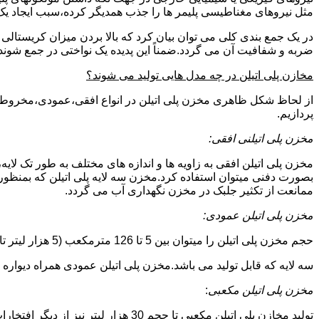
مثل نیروهای مغناطیسی پلیمر ها را جذب همدیگر کرده،سبب ایجاد یک 
در یک جمع بندی کلی می توان بیان کرد که بالا بردن میزان کریست
ضربه و شفافیت آن می گردد.ضمناً این پدیده یک نواختی در جمع شوند
مخازن پلی اتیلن در چه مدل هایی تولید می شوند؟
از لحاظ شکل ظاهری مخزن پلی اتیلن در انواع افقی،عمودی،مخروطی،مک
پردازیم.
مخزن پلی اتیلنی افقی:
مخزن پلی اتیلن افقی به زاویه ها و اندازه های مختلف به طور تک لایه،
بصورت دفنی میتوان استفاده کرد.مخزن سه لایه پلی اتیلن که بمنظور
ممانعت از تکثیر جلبک در مخزن نگهداری آب می گردد.
مخزن پلی اتیلن عمودی:
حجم مخزن پلی اتیلن را میتوان بین 5 تا 126 مترمکعب (5 هزار لیتر تا 126 هزار لیتر) در نظر گرفت.در انواع تک لایه،دولایه و
سه لایه که قابل تولید می باشد.مخزن پلی اتیلن عمودی همراه دیواره های تقویت شد
مخزن پلی اتیلن مکعبی
:
تولید مخازن پلی اتیلن مکعبی تا حجم 