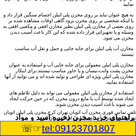
نمایید
به هیچ عنوان نباید بر روی مخزن پلی اتیلن اجسام سنگین قرار داد و
یا اینکه شخصی بر روی مخزن برود.گاهی اوقات مشاهده شده بر
روی بعضی از مخازن پلی اتیلن نظیر مخازن افقی و مکعبی افقی به
وسیله و یا تجهیزاتی قرار داده شده که این کار باعث آسیب دیدن
مخزن می شود.
مخازن آب پلی اتیلن برای جابه جایی و حمل و نقل آب مناسب
نیستند
مخازن پلی اتیلن معمولی برای جابه جایی آب و استفاده به عنوان
مخزن پشت وانت،نیسان و یا خاور مناسب نیستند.برای اینکار
مخازن پلی اتیلن ویژه ای طراحی و تولید شده اند و می توانید از آنها
استفاده نمایید.
استفاده از مخازن پلی اتیلن معمولی می تواند به دلیل تلاطم های
ایجاد شده توسط آب یا مایع درون مخزن که در حین حرکت ایجاد
می شوند باعث آسیب دیدن مخزن شوند.
تلفن تماس فوری
مخزن آب اتوبان تهران کرج,مخزن پلی اتیلن اتوبان
راهنمای خرید مخزن ذخیره اسید و مواد
تهران کرج,مخزن آب ای بی سی اتوبان تهران کرج
شیمیایی خورنده در اتوبان تهران کرج
☞☏
tel:09123701807