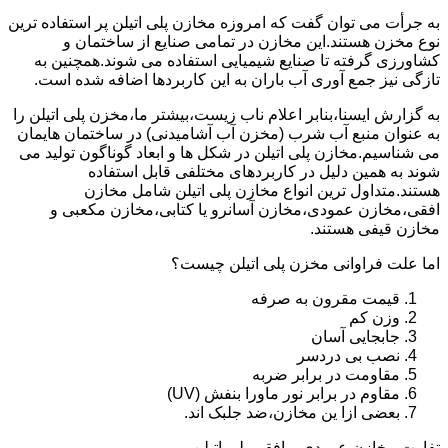
به جرأت می توان گفت که امروزه مخازن پلی اتیلن پر استفاده ترین
نوع مخزن هستند.این مخازن در تمامی صنایع از ساختمان و
کشاورزی گرفته تا صنایع شیمیایی استفاده می شوند.همچنین به
تازگی نیز جمع آوری آب باران به این کاربردها اضافه شده است.
به گزارش ایسنا،بنابر اعلام ناب زیست،بیشتر ما،مخزن پلی اتیلن را
به عنوان منبع آب شرب (مخزن آب آشامیدنی) در ساختمان هایمان
می شناسیم.مخازن پلی اتیلن در شکل ها و ابعاد گوناگون تولید می
شوند به همین دلیل در کاربردهای مختلفی قابل استفاده
هستند.متداول ترین انواع مخازن پلی اتیلن شامل مخازن
افقی،مخازن عمودی،مخازن آسانرو یا کتابی،مخازن مکعبی و
مخازن قیفی هستند.
اما علت فراوانی مخزن پلی اتیلن چیست؟
قیمت مقرون به صرفه
وزن کم
جابجایی آسان
نصب بی دردسر
مقاومت در برابر ضربه
مقاوم در برابر نور ماورا بنفش (UV)
بعضی ازا ین مخازن،ضد جلبک اند.
تفاوت مخازن عمودی و افقی پلی اتیلن