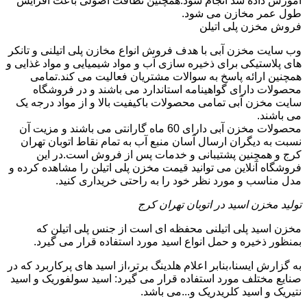
آموزش داده شد انجام شود.همچنین نظافت اصولی باعث افزایش
طول عمر مخازن می شود.
فروش مخزن پلی اتیلن
وب سایت مخزن آبی با هدف فروش انواع مخازن پلی اتیلنی و تانکر
های پلاستیکی برای ذخیره سازی آب و مواد شیمیایی و مواد غذایی و
همچنین ارائه پاسخ به سوالات مشتریان فعالیت می کند.تمامی
محصولات دارای گواهینامه استاندارد می باشند و در فروشگاه
سایت مخزن آبی تمامی محصولات باکیفیت بالا و از مواد درجه یک
می باشند.
محصولات مخزن آبی دارای 60 ماه گارانتی می باشند و مزیت آن
نسبت به دیگران ارسال آسان منبع آب به تمام نقاط اتوبان تهران
کرج و همچنین پشتیبانی و خدمات پس از فروش است.در این
فروشگاه آنلاین می توانید قیمت مخزن پلی اتیلن را مشاهده کرده و
مدل مناسب و مورد نظر خود را به راحتی خریداری کنید.
تولید مخزن اسید در اتوبان تهران کرج
مخزن اسید پلی اتیلنی محفظه ای است از جنس پلی اتیلن که
بمنظور ذخیره و حمل انواع اسید مورد استفاده قرار می گیرد.
به گزارش ایسنا،بنابر اعلام هلدینگ برتر،از اسید های پرکاربرد که در
صنایع مختلف مورد استفاده قرار می گیرد: اسید سولفوریک و اسید
نتیریک و اسید کلریدریک و...می باشد.