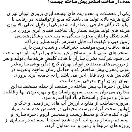
هدف از ساخت استخر پیش ساخته چیست؟
یکی از معضلات و محدودیت های توسعه آبزی پروری اتوبان تهران
کرج،هزینه بالای تولید می باشد که مانع از توانمندی در رقابت با
تولید کنندگان خارجی و صادرات شده یکی از دلایل اصلی بالا بودن
هزینه های تولید،هزینه بسیار زیاد ساخت فضای آبزی پروری می
باشد.شکل و اندازه مخزن بستگی به مساحت و شکل هندسی
زمین،دبی و کیفیت آب قابل دسترس،گونه،سایز و تراکم
ماهی،بافت زمین،موقعیت جغرافیایی و شیب زمین دارد.
استخر های بتونی با بتن مسلح و غیر مسلح و یا ترکیب این دو ساخته
می شود.شرکت مخزن سازان با هدف کاهش هزینه های تولید و پس
از بررسی های متعدد در اتوبان تهران کرج دیگر،نوعی سازه غیر
بتونی (مخزن پیش ساخته) که با حداقل زمان ساخت و هزینه در
گنجایش های زیاد قابل اجرا می باشد را به جامعه آبزی پروری
اتوبان تهران کرج معرفی نموده است.
مخازن ذخیره آب پیش ساخته در صنعت از جمله مشخصات این
مخازن می توان به نصب سریع وآسان,پیچ و مهره بودن آنها و قابلیت
مونتاژ و دمونتاژ و استحکام بالا آنها اشاره نمود.
امروزه حفاظت از منابع با ارزش آب های زیر زمینی و خاک و
قوانین سخت گیرانه زیست محیطی در خصوص عدم نشت مواد
آلوده کننده خاک و محیط زیست و همچنین لزوم ذخیره سازی و
استفاده بهینه از منابع آب باعث شده است تا استفاده در بسیاری از
پروژه های مرتبط با زمین و آب متداول گردد.