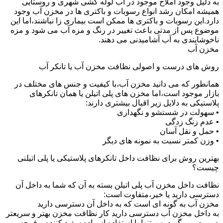
به دلیل وجود املاح موجود در آب لوله کشی شهری و روستایی
همیشه امکان رشد انواع رسوبات و باکتری ها در مخزن آب وجود
دارد.این رسوبات و باکتری ها ممکن است بیماری زا نباشند،اما این
موضوع پس از مدتی باعث تغییر در رنگ و مزه آب می شود و مزه
ناخوشایندی به آب آشامیدنی می دهند.
مخزن آب
روش های درست و اصولی نظافت مخزن آب یا تانکر آب
همانطور که می دانید مخزن آب،با کیفیت و جنس های مختلف در
بازار موجود است،اما مخزن های پلی اتیلن یا همان تانکرهای
پلاستیکی به دلایل زیر اقبال بیشتری دارند:
• سهولت در شستشو و نگهداری
• عدم زنگ زدگی
• حمل و نقل آسان
• وزن کمتر نسبت به نمونه های دیگر
بهترین روش برای نظافت داخل تانکرهای پلاستیکی یا پلی اتیلنی
چیست؟
نظافت داخل مخزن آب پلی اتیلن بسته به آن که شما به داخل آن
دسترسی دارید یا خیر،متفاوت است:
مخزن آب به گونه ای است که به داخل آن دسترسی دارید
به داخل مخزن آب دسترسی دارید کار نظافت مخزن بهتر و سریعتر
صورت می گیرد.پس تنها با استفاده از ماده سفید کننده و فرچه و