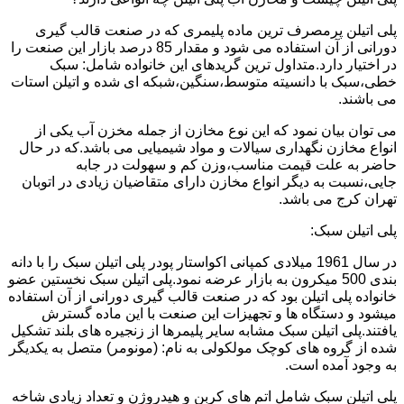
پلی اتیلن پرمصرف ترین ماده پلیمری که در صنعت قالب گیری
دورانی از آن استفاده می شود و مقدار 85 درصد بازار این صنعت را
در اختیار دارد.متداول ترین گریدهای این خانواده شامل: سبک
خطی،سبک با دانسیته متوسط،سنگین،شبکه ای شده و اتیلن استات
می باشند.
می توان بیان نمود که این نوع مخازن از جمله مخزن آب یکی از
انواع مخازن نگهداری سیالات و مواد شیمیایی می باشد.که در حال
حاضر به علت قیمت مناسب،وزن کم و سهولت در جابه
جایی،نسبت به دیگر انواع مخازن دارای متقاضیان زیادی در اتوبان
تهران کرج می باشد.
پلی اتیلن سبک:
در سال 1961 میلادی کمپانی اکواستار پودر پلی اتیلن سبک را با دانه
بندی 500 میکرون به بازار عرضه نمود.پلی اتیلن سبک نخستین عضو
خانواده پلی اتیلن بود که در صنعت قالب گیری دورانی از آن استفاده
میشود و دستگاه ها و تجهیزات این صنعت با این ماده گسترش
یافتند.پلی اتیلن سبک مشابه سایر پلیمرها از زنجیره های بلند تشکیل
شده از گروه های کوچک مولکولی به نام: (مونومر) متصل به یکدیگر
به وجود آمده است.
پلی اتیلن سبک شامل اتم های کربن و هیدروژن و تعداد زیادی شاخه