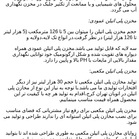
محلول های شیمیایی و یا ممانعت از تکثیر جلبک در مخزن نگهداری
آب می گردد.
مخزن پلی اتیلن عمودی:
حجم مخزن پلی اتیلن را میتوان بین 5 تا 126 مترمکعب (5 هزار لیتر
تا 126 هزار لیتر) در نظر گرفت.در انواع تک لایه،دولایه و
سه لایه که قابل تولید می باشد.مخزن پلی اتیلن عمودی همراه
دیواره های تقویت شده و شکل ارگونومیک خود توانایی نگهداری
مقدار بالایی از مایعات با PH بالا و پایین را دارد.
مخزن پلی اتیلن مکعبی
:
تولید مخازن پلی اتیلن مکعبی تا حجم 30 هزار لیتر نیز از دیگر
افتخارات تولیدی ما می باشد.با توجه به نیاز این نوع از مخازن پلی
اتیلن در اتوبان تهران کرج،اقدام به تولید هر چه با کیفیت تر این
محصول همراه قیمت مناسب مینماییم.
مخزن پلی اتیلن مکعبی برای رفع نیاز مشتریانی که فضای مناسب
برای نصب مخازن پلی اتیلن استوانه ای را ندارند طراحی و تولید می
شود.
زوایای مخازن پلی اتیلن مکعبی به طوری طراحی شده اند تا بتوانید
آنها را در کم جا ترین مکان ها استفاده نموده و نصب نمایید.