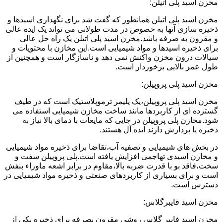
مخزن اسید پلی اتیلن:
مخزن اسید پلی اتیلن همانطور که گفت شد برای نگهداری اسیدها و
ذخیره سازی آنها به خصوص در مدت طولانی می تواند یک ایده عالی
و مقرون به صرفه باشد.مخزن اسید پلی اتیلن یک راه حل عالی
برای ذخیره اسیدها و مواد شیمیایی است.این مخازن با محتویات و
سیالات درون مخزن واکنش نمی دهد و ناسازگار است و همچنین از
طول عمر بالایی برخوردار است.
مخزن اسید پلی پروپیلن:
مخزن اسید پلی پروپیلن،یک پلیمر ترموپلاستیک است که در طیف
گسترده ای از کاربردها مانند ساخت مخازن شیمیایی استفاده می
شود.مخازن پلی پروپیلن در جایی که مایعات با دمای بالا نیاز به
ذخیره یا پردازش دارند ایده آل هستند.
در بخش های شیمیایی و تصفیه آب،تقاضا برای ذخیره مواد شیمیایی
و مخازن اسیدی تهاجمی افزایش یافته است.پلی پروپیلن سفت و
سخت،فاقد بو با قدرت ضربه بالا،مقاوم در برابر اشعه ماوراء بنفش
است و برای بسیاری از کاربردهای صنعتی و ذخیره مواد شیمیایی در
دسترس است.
مخزن اسید فایبرگلاس:
مخزن اسید فایبر گلاس روشی مقرون بصرفه برای ذخیره یکی از