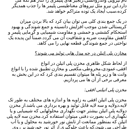
نام نیرویی واندروالسی،زنجیر های پلیمری را کنار هم نگه می
دارد.این نیرو مثل نیروهای مغناطیسی پلیمر ها را جذب همدیگر
کرده،سبب ایجاد یک توده متراکم خواهد شد.
در یک جمع بندی کلی می توان بیان کرد که بالا بردن میزان
کریستالی شدن موجب افزایش دانسیته و جمع شوندگی و بهبود
استحکام کششی و خمشی و مقاومت شیمیایی و گرمایی پلیمر و
کاهش مقاومت ضربه و شفافیت آن می گردد.ضمناً این پدیده یک
نواختی در جمع شوندگی قطعه نهایی را می کاهد.
مخازن پلی اتیلن در چه مدل هایی تولید می شوند؟
از لحاظ شکل ظاهری مخزن پلی اتیلن در انواع
افقی،عمودی،مخروطی،مکعبی و مخازن تطبیق شده را با انواع
وانت ها و زیر پله ها میتوان تقسیم بندی کرد که در این بخش به
معرفی برخی از آن ها می پردازیم.
مخزن پلی اتیلنی افقی:
مخزن پلی اتیلن افقی به زاویه ها و اندازه های مختلف به طور تک
لایه،دولایه و سه لایه قابل تولید و بهره برداری می باشد.از مخزن
دولایه پلی اتیلن بیشتر جهت نگهداری محلولهایی که شیمیایی و یا
نگهداری آب بصورت دفنی میتوان استفاده کرد.مخزن سه لایه پلی
اتیلن که بمنظور ممانعت از تابش نور خورشید به محلول و یا آب
طراحی می شود،که باعث جلوگیری از اثر نور خورشید بر روی