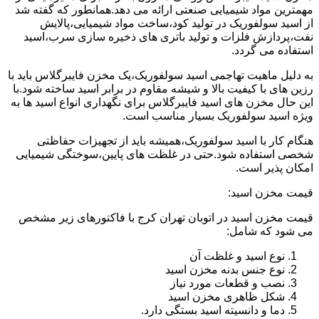
مهمترین مواد شیمیایی صنعتی ارائه می دهد.همانطور که گفته شد
از اسید سولفوریک در تولید کود،ساخت مواد شیمیایی،پالایش
نفت،پردازش فلزات و تولید باتری های ذخیره سازی سرب،اسید
استفاده می گردد.
به دلیل ماهیت تهاجمی اسید سولفوریک،یک مخزن فایبرگلاس باید با
رزین های با کیفیت بالا و شیشه مقاوم در برابر اسید ساخته شود.با
این حال مخزن های اسید فایبرگلاس برای نگهداری انواع اسید ها به
ویژه اسید سولفوریک بسیار مناسب است.
هنگام کار با اسید سولفوریک،همیشه باید از تجهیزات حفاظتی
شخصی استفاده شود.حتی در غلظت های پایین،سوختگی شیمیایی
امکان پذیر است.
قیمت مخزن اسید:
قیمت مخزن اسید در اتوبان تهران کرج با فاکتورهای زیر مشخص
می شود که شامل:
نوع اسید و غلظت آن
نوع جنس بدنه مخزن اسید
نصب و قطعات مورد نیاز
شکل ظاهری مخزن اسید
دما و دانسیته اسید بستگی دارد.