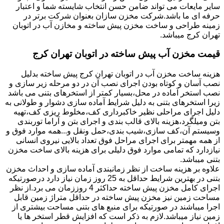
سایر مایعات می تواند ضامن حسن انتخاب شایسته شما و اعتبار
حرفه ای ما باشد.شرکت مخزن سازان بعنوان شرکت برتر در
زمینه طراحی و ساخت مخزن پیش ساخته و مخازن آب در اتوبان
تهران کرج میباشد.
قیمت مخزن آب پیش ساخته در اتوبان تهران کرج
هزینه ساخت مخزن آب در اتوبان تهران کرج پیش ساخته بدلیل
نصب آسان و کوتاه بودن اجرای نصب آن در دو مرحله زیر سازی و
نصب استخر آماده در محل،بسیار کمتر از استخرهای بتنی می باشد
زیرا استخرهای بتنی به دلیل شرایط آماده سازی دشوار و طولانی به
دلیل اجرای مراحلی نظیر خاکبرداری کف،مخلوط ریزی کف،تهیه
بتن ومیلگرد،هزینه بالای قالب بندی و اجرای بتن و آراما توربندی
وسیستم آن،کف سازی،شیب بندی،حمل ونقل و...همه موارد فوق و
از همه مهمتر برای اجرای مراحل فوق تعداد بالایی نیروی انسانی
نیازدارد که تمامی موارد فوق دلیلی برای هزینه بالای ساخت مخزن
بتنی میباشد.
علاوه بر هزینه ساخت از نظر زمانبندی آماده سازی و احداث مخزن
بتنی در بهترین شرایط حداقل به 25 روز زمان نیاز دارد درصورتیکه
اجرای کامل مخزن پیش ساخته حداکثر 4 روززمان می برد.از نظر
مساحت زمین نیز مخزن پیش ساخته در حداقل متراژ زمین قابل
اجرا میباشند در صورتیکه برای منبع های بتنی مساحت بیشتری از
زمین نیاز میباشد.لازم به ذکر است که افزایش قطر استخر ها یا