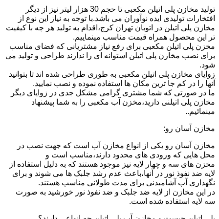
تولید مخازن پلی اتیلن مکعبی تا حجم 30 هزار لیتر نیز از دیگر
افتخارات تولیدی ایده نوآوران می باشد.با توجه به نیاز این نوع از
مخازن پلی اتیلن در اتوبان تهران کرج،اقدام به تولید هر چه با کیفیت
تر این محصول همراه قیمت مناسب مینماییم.
مخزن پلی اتیلن مکعبی برای رفع نیاز مشتریانی که فضای مناسب
برای نصب مخازن پلی اتیلن استوانه ای را ندارند طراحی و تولید می
شود.
زوایای مخازن پلی اتیلن مکعبی به طوری طراحی شده اند تا بتوانید
آنها را در کم جا ترین مکان ها استفاده نموده و نصب نمایید.
ما در صورتی که شما مشتری گرامی مشکل جدی در زوایای دیگر
مخازن پلی اتیلنی دارید،مخزن آب مکعبی را به شما پیشنهاد
مینمائیم..
مخازن آسان رو:
مخازن آسان رو یکی از انواع مخازن آب است که جهت نصب در
محل هایی که ورودی های محدود دارند،مناسب است و
مخزن های سه و چهار لایه نیز موجود هستند که به دلیل استفاده از
لایه ضد نفوذ نور در آنها،باعث عدم رشد جلبک ها می شوند و برای
نگهداری آب آشامیدنی برای مدت طولانی مناسب هستند.
در این مخازن از لایه ضد جلبک و ضد نفوذ نور خورشید به صورت
سه لایه استفاده شده است.
پلی اتیلن چیست و مخازن آب پلی اتیلن چه انواعی دارند؟