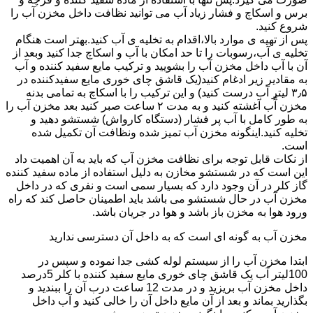
برس و اسکاچ و فشار زیاد آب می توانید نظافت داخل مخزن آب را
شروع کنید.
پس از تهیه ی موارد بالا،اقدام به تخلیه ی آب کنید.بهتر است هنگام
تخلیه ی آب،رسوبات را تا حد امکان با آب و اسکاچ جدا کنید وبعد از
آن با آب داخل مخزن آب را بشویید و ترکیب مایع سفید کننده و آب
به مقادیر زیر ادغام کنید(یک قاشق چای خوری مایع سفیدکننده در
۳٫۵ لیتر آب درست کنید) و این ترکیب را با اسکاچ به تمامی بدنه
مخزن آّب آغشته کنید و به مدت ۲ ساعت صبر کنید بعد مخزن آب را
به طور کامل با آب پر فشار (دستگاه کارواش) شستشو دهید و
تخلیه کنید.اینگونه مخزن آب تمیز شده ونظافت آن تکمیل شده
است.
از نکات قابل توجه برای نظافت مخزن آب که باید به آن اهمیت داد
این است که در شستشو مخازن به دلیل استفاده از ماده سفید کننده
گاز کلر در آن وجود دارد که بسیار سمی است و نفری که در داخل
مخزن آب در حال شستشو می باشد باید اطمینان حاصل کند که راه
ورود هوا به مخزن باز باشد و هوا در جریان باشد.
مخزن آب به گونه ای است که به داخل آن دسترسی ندارید
ابتدا مخزن آب را از سیستم لوله کشی جدا نموده و سپس در
100لیتر آب یک قاشق چای خوری مایع سفید کننده با کلر 5درصد
داخل مخزن آب بریزید و در مدت 12 ساعت درب آن را ببندید و
بگذارید بماند و بعد از آن مایع داخل آن را خالی کنید و آب داخل