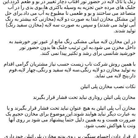
رنگ یا تاک لایه در حضور نور آفتاب دچار تغییر در بو و طعم گردد.این
جلبک های مرده حین تجزیه به وسیله باکتری ها،بوی بدی را در آب
متصاعد می ساختند و بو و طعمی نا مطبوع به آب می داد.برای حل
این مشکل مخازن ابتدا به صورت دو لایه (مخازنی که بیشتر به رنگ
آبی تولید می شدند) و سپس به صورت سه لایه (مخازن سفید رنگ)
تولید شدند.
در این مخازن لایه میانی مشکی رنگ مانع از عبور نور خورشید به
داخل مخزن می شود.به این ترتیب جلبک ها بدون حضور نور
خورشید شانسی برای رشد و تکثیر پیدا نمی کنند.
با همین روش شرکت ناب زیست حسب نیاز مشتریان گرامی اقدام
به تولید مخازن دو لایه رنگی،سه لایه سفید و رنگی،چهار لایه،فوم
دار،پنج لایه می نماید.
نکات نصب مخازن پلی اتیلن
مخازن پلی اتیلن روتاری نباید تحت فشار قرار بگیرند
مخازن آب پلی اتیلن به هیچ عنوان نباید تحت فشار قرار بگیرند و یا
به عبارت دیگر نباید هوابند شوند.این موضوع برای مخازن حجیم یک
ضرورت هست و به همین دلیل حتماً پیشنهاد می شود بر روی آنها
ونت یا هواکش نصب شود.
از قرار دادن اجسام سنگین بر روی بدنه مخازن پلی اتیلن خود داری