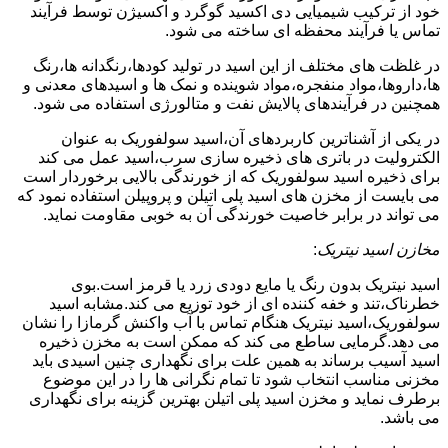
خود از ترکیب شیمیایی دی اکسید گوگرد و اکسیژن توسط فرآیند
تماس یا فرآیند محفظه ای ساخته می شود.
در غلظت های مختلف از این اسید در تولید کودها،رنگدانه ها،رنگ
ها،داروها،مواد منفجره،مواد شوینده و نمک ها و اسیدهای معدنی و
همچنین در فرآیندهای پالایش نفت و متالورژی استفاده می شود.
در یکی از آشناترین کاربردهای آن،اسید سولفوریک به عنوان
الکترولیت در باتری های ذخیره سازی سرب،اسید عمل می کند
برای ذخیره اسید سولفوریک که از خورندگی بالایی برخوردار است
می بایست از مخزن های اسید پلی اتیلن و پروپیلن استفاده نمود که
می تواند در برابر خاصیت خورندگی آن به خوبی مقاومت نماید.
مخازن اسید نیتریک
:
اسید نیتریک بدون رنگ یا مایع دودی زرد یا قرمز است.بوی
خطرناک،تند و خفه کننده ای از خود توزیع می کند.مشابه اسید
سولفوریک،اسید نیتریک هنگام تماس با آب واکنش گرمازا را نشان
می دهد.گرمایی ساطع می کند که ممکن است به مخزن ذخیره
اسید آسیب برساند به همین علت برای نگهداری چنین اسیدی باید
مخزنی مناسب انتخاب شود تا تمام نگرانی ها را در این موضوع
برطرف نماید و مخزن اسید پلی اتیلن بهترین گزینه برای نگهداری
می باشد.