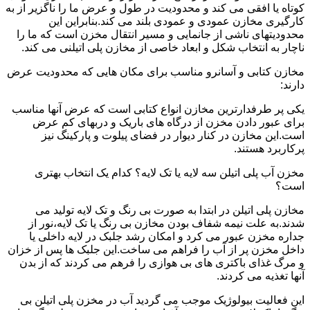
کوتاه یا افقی می کند و محدودیت در طول و عرض ما را ناگزیر از به
کارگیری مخازن عمودی و عمودی بلند می کند.بنابراین این
محدودیتهای ناشی از جانمایی و مسیر انتقال مخزن است که ما را
ناچار به انتخاب شکل و ابعاد خاصی از مخازن پلی اتیلنی می کند.
مخازن کتابی و آسانرو مناسب برای مکان هایی که محدودیت عرض
دارند:
یکی پر طرفدارترین مخازن انواع کتابی است که عرض آنها مناسب
برای عبور دادن مخزن از درگاه های باریک و دربهای کم عرض
است.این مخازن در کنار دیوار در فضای پیلوت و پارکینگ نیز
پرکاربرد هستند.
مخزن آب پلی اتیلن سه لایه یا تک لایه؟ کدام یک انتخاب بهتری
است؟
مخازن پلی اتیلن در ابتدا به صورت بی رنگ و تک لایه تولید می
شدند.به علت نیمه شفاف بودن مخازن بی رنگ یا تک لایه،نور از
جداره مخزن عبور می کرد و امکان رشد جلبک در لایه داخلی یا
داخل مخزن پر از آب را فراهم می ساخت.این جلبک ها پس از خزان
و مرگ غذای باکتری های بی هوازی را فرهم می کردند که از بدن
آنها تغذیه می کردند.
این فعالیت بیولوژیک موجب می گردید آب در مخزن پلی اتیلن بی