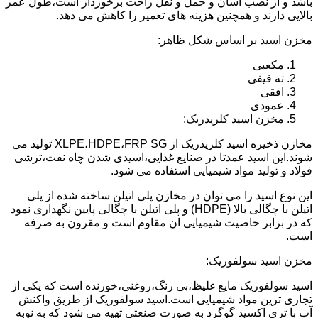
باشد و از نصب آسان و حمل و نقل راحت برخوردار است،طول عمر
بالایی دارند و همچنین هزینه های تعمیر را کاهش می دهد.
مخزن اسید بر اساس شکل ظاهر:
مکعبی
ته قیفی
افقی
عمودی
مخزن اسید کلریدریک:
مخازن ذخیره اسید کلریدریک از XLPE،HDPE،FRP SG تولید می
شوند.این اسید عمدتا در صنایع غذایی،اسیدی شدن چاه نفت،ترشی
فولاد و تولید مواد شیمیایی استفاده می شود.
این نوع اسید را می توان در مخازن پلی اتیلن ساخته شده از پلی
اتیلن با چگالی بالا (HDPE) و پلی اتیلن با چگالی پایین نگهداری نمود
که در برابر خاصیت شیمیایی ان مقاوم است و مقرون به صرفه
است.
مخزن اسید سولفوریک:
اسید سولفوریک مایع غلیظ،بی رنگ،روغنی،خورنده است که یکی از
تجاری ترین مواد شیمیایی است.اسید سولفوریک از طریق واکنش
آب با تری اکسید گوگرد به صورت صنعتی تهیه می شود که به نوبه