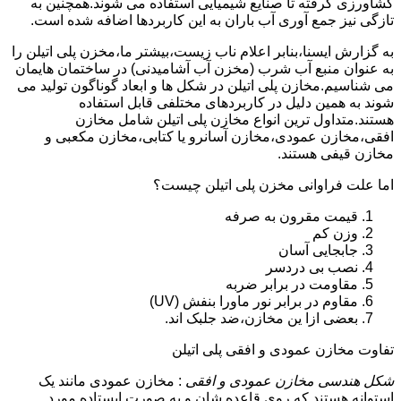
کشاورزی گرفته تا صنایع شیمیایی استفاده می شوند.همچنین به
تازگی نیز جمع آوری آب باران به این کاربردها اضافه شده است.
به گزارش ایسنا،بنابر اعلام ناب زیست،بیشتر ما،مخزن پلی اتیلن را
به عنوان منبع آب شرب (مخزن آب آشامیدنی) در ساختمان هایمان
می شناسیم.مخازن پلی اتیلن در شکل ها و ابعاد گوناگون تولید می
شوند به همین دلیل در کاربردهای مختلفی قابل استفاده
هستند.متداول ترین انواع مخازن پلی اتیلن شامل مخازن
افقی،مخازن عمودی،مخازن آسانرو یا کتابی،مخازن مکعبی و
مخازن قیفی هستند.
اما علت فراوانی مخزن پلی اتیلن چیست؟
قیمت مقرون به صرفه
وزن کم
جابجایی آسان
نصب بی دردسر
مقاومت در برابر ضربه
مقاوم در برابر نور ماورا بنفش (UV)
بعضی ازا ین مخازن،ضد جلبک اند.
تفاوت مخازن عمودی و افقی پلی اتیلن
شکل هندسی مخازن عمودی و افقی
: مخازن عمودی مانند یک
استوانه هستند که روی قاعده شان و به صورت ایستاده مورد