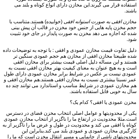
استفاده قرار می گیرند.این مخازن دارای انواع کوتاه و بلند می
باشند.
مخازن افقی به صورت استوانه افقی
(خوابیده) هستند.متناسب با
حجم مخزن پایه هایی از جنس خود مخزن در قالب آن پیش بینی
شده که اجازه می دهد مخزن به صورت پایدار در جای خود تثبیت
شود.
دلیل تفاوت قیمت مخازن عمودی و افقی : با توجه به توضیحات داده
شده طبیعتا مخازن افقی از مخازن هم حجم عمودی سنگین تر
هستند و این مساله دلیل اصلی قیمت بیشتر برای مخازن افقی
است و به هیچ عنوان به معنای کیفیت بهتر مخازن افقی نسبت به
عمودی نیست بر عکس در شرایط برابر مخازن عمودی دارای طول
عمر نسبتا بیشتری نسبت به مخازن افقی هستند.هم مخازن افقی و
هم مخازن عمودی در شرایط مناسب و استاندارد می توانند چند ده
سال به خوبی قابل استفاده باشند.
مخزن عمودی یا افقی؟ کدام یک؟
یکی از محدودیتها و عوامل اصلی انتخاب مخزن فضای در دسترس
است.مثلا محدودیت در ارتفاع ما را ناگزیر از انتخاب مخازن عمودی
کوتاه یا افقی می کند و محدودیت در طول و عرض ما را ناگزیر از به
کارگیری مخازن عمودی و عمودی بلند می کند.بنابراین این
محدودیتهای ناشی از جانمایی و مسیر انتقال مخزن است که ما را