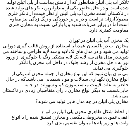
تانکر آب پلی اتیلن همانطور که از نامش پیداست از پلی اتیلن تولید
شده است و در حال حاضر یکی از متداولترین تانکر های تولید شده
در تاکستان است.مخزن آب پلی اتیلن از نظر قیمت از تانکر فلزی
معمولاً ارزان تر است و در برابر خوردگی و زنگ زدگی نیز مقاوم
است اما در برابر ضربات شدید و یا پارگی نسبت به مخازن فلزی
مقاومت کمتری دارد.
یک مخزن آب پلی اتیلن در تهران
مخازن آب در تاکستان عمدتاً با استفاده از روش قالب گیری دورانی
تولید می شود و در مدل های تک لایه و سه لایه طراحی و ساخته می
شوند.در مدل های سه لایه یک لایه مشکی رنگ با جلوگیری از ورود
نور به داخل مخزن از رشد جلبک در داخل آب مخزن یا تانکر
جلوگیری می نماید.
می توان بیان نمود که این نوع مخازن از جمله مخزن آب یکی از
انواع مخازن نگهداری سیالات و مواد شیمیایی می باشد.که در حال
حاضر به علت قیمت مناسب،وزن کم و سهولت در جابه
جایی،نسبت به دیگر انواع مخازن دارای متقاضیان زیادی در تاکستان
می باشد.
مخازن پلی اتیلن در چه مدل هایی تولید می شوند؟
از لحاظ شکل ظاهری مخزن پلی اتیلن در انواع
افقی،عمودی،مخروطی،مکعبی و مخازن تطبیق شده را با انواع
وانت ها و زیر پله ها میتوان تقسیم بندی کرد.