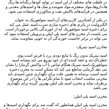
در غلظت های مختلف از این اسید در تولید کودها،رنگدانه ها،رنگ
ها،داروها،مواد منفجره،مواد شوینده و نمک ها و اسیدهای معدنی و
همچنین در فرآیندهای پالایش نفت و متالورژی استفاده می شود.
در یکی از آشناترین کاربردهای آن،اسید سولفوریک به عنوان
الکترولیت در باتری های ذخیره سازی سرب،اسید عمل می کند
برای ذخیره اسید سولفوریک که از خورندگی بالایی برخوردار است
می بایست از مخزن های اسید پلی اتیلن و پروپیلن استفاده نمود که
می تواند در برابر خاصیت خورندگی آن به خوبی مقاومت نماید.
مخازن اسید نیتریک
:
اسید نیتریک بدون رنگ یا مایع دودی زرد یا قرمز است.بوی
خطرناک،تند و خفه کننده ای از خود توزیع می کند.مشابه اسید
سولفوریک،اسید نیتریک هنگام تماس با آب واکنش گرمازا را نشان
می دهد.گرمایی ساطع می کند که ممکن است به مخزن ذخیره
اسید آسیب برساند به همین علت برای نگهداری چنین اسیدی باید
مخزنی مناسب انتخاب شود تا تمام نگرانی ها را در این موضوع
برطرف نماید و مخزن اسید پلی اتیلن بهترین گزینه برای نگهداری
می باشد.
مخزن اسید پلی اتیلن:
مخزن اسید پلی اتیلن همانطور که گفت شد برای نگهداری اسیدها و