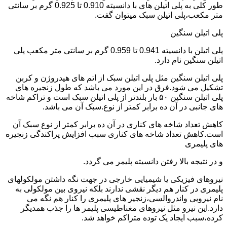
طور کلی به پلی اتیلن های با دانسیته 0.910 تا 0.925 گرم بر سانتی
متر مکعب،پلی اتیلن سبک میتوان گفت.
پلی اتیلن سنگین
پلی اتیلن با دانسیته 0.941 تا 0.959 گرم بر سانتی متر مکعب پلی
اتیلن سنگین نام دارد.
پلی اتیلن سنگین مثل پلی اتیلن سبک از اتم های هیدروژن و کربن
تشکیل می شود.فرق در این مورد می باشد که طول زنجیره های
پلی اتیلن سنگین ۵۰ بار بلندتر از پلی اتیلن سبک است و تراکم شاخه
های جانبی در آن ده برابر کمتر از نوع.سبک آن می باشد.
کاهش تعداد شاخه های کناری در آن ده برابر کمتر از نوع سبک آن
است.کاهش تعداد شاخه های کناری سبب افزایش پراکندگی زنجیره
های پلیمری
و در نتیجه بالا رفتن دانسیته پلیمر می گردد.
نیروهای فیزیکی یا شیمیایی خارجی در جهت نگه داشتن مولکولهای
پلیمری در کنار هم دیگر نقشی ندارند بلکه نیروی بین مولکولی به
نام نیرویی واندروالسی،زنجیر های پلیمری را کنار هم نگه می
دارد.این نیرو مثل نیروهای مغناطیسی پلیمر ها را جذب همدیگر
کرده،سبب ایجاد یک توده متراکم خواهد شد.