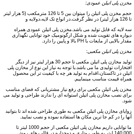
مخزن پلی اتیلن عمودی:
حجم مخزن پلی اتیلن را میتوان بین 5 تا 126 مترمکعب (5 هزار لیتر
تا 126 هزار لیتر) در نظر گرفت.در انواع تک لایه،دولایه و
سه لایه که قابل تولید می باشد.مخزن پلی اتیلن عمودی همراه
دیواره های تقویت شده و شکل ارگونومیک خود توانایی نگهداری
مقدار بالایی از مایعات با PH بالا و پایین را دارد.
مخزن پلی اتیلن مکعبی
:
تولید مخازن پلی اتیلن مکعبی تا حجم 30 هزار لیتر نیز از دیگر
افتخارات تولیدی ما می باشد.با توجه به نیاز این نوع از مخازن پلی
اتیلن در تاکستان،اقدام به تولید هر چه با کیفیت تر این محصول
همراه قیمت مناسب مینماییم.
مخزن پلی اتیلن مکعبی برای رفع نیاز مشتریانی که فضای مناسب
برای نصب مخازن پلی اتیلن استوانه ای را ندارند طراحی و تولید می
شود.
زوایای مخازن پلی اتیلن مکعبی به طوری طراحی شده اند تا بتوانید
آنها را در کم جا ترین مکان ها استفاده نموده و نصب نمایید.
ما توانایی داریم مخازن پلی اتیلن مکعبی از حجم 1000 لیتر تا
140.000 لیتر به طور روتاری و دوجداره در قالب های روش