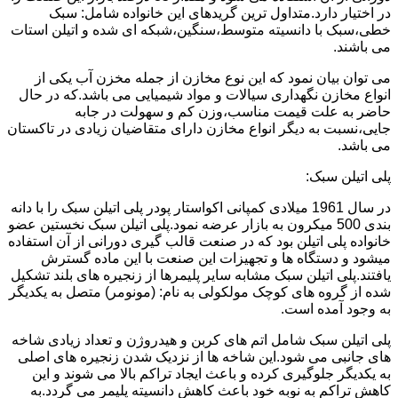
در اختیار دارد.متداول ترین گریدهای این خانواده شامل: سبک
خطی،سبک با دانسیته متوسط،سنگین،شبکه ای شده و اتیلن استات
می باشند.
می توان بیان نمود که این نوع مخازن از جمله مخزن آب یکی از
انواع مخازن نگهداری سیالات و مواد شیمیایی می باشد.که در حال
حاضر به علت قیمت مناسب،وزن کم و سهولت در جابه
جایی،نسبت به دیگر انواع مخازن دارای متقاضیان زیادی در تاکستان
می باشد.
پلی اتیلن سبک:
در سال 1961 میلادی کمپانی اکواستار پودر پلی اتیلن سبک را با دانه
بندی 500 میکرون به بازار عرضه نمود.پلی اتیلن سبک نخستین عضو
خانواده پلی اتیلن بود که در صنعت قالب گیری دورانی از آن استفاده
میشود و دستگاه ها و تجهیزات این صنعت با این ماده گسترش
یافتند.پلی اتیلن سبک مشابه سایر پلیمرها از زنجیره های بلند تشکیل
شده از گروه های کوچک مولکولی به نام: (مونومر) متصل به یکدیگر
به وجود آمده است.
پلی اتیلن سبک شامل اتم های کربن و هیدروژن و تعداد زیادی شاخه
های جانبی می شود.این شاخه ها از نزدیک شدن زنجیره های اصلی
به یکدیگر جلوگیری کرده و باعث ایجاد تراکم بالا می شوند و این
کاهش تراکم به نوبه خود باعث کاهش دانسیته پلیمر می گردد.به