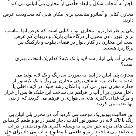
ناچار به انتخاب شکل و ابعاد خاصی از مخازن پلی اتیلنی می کند.
مخازن کتابی و آسانرو مناسب برای مکان هایی که محدودیت عرض
دارند:
یکی پر طرفدارترین مخازن انواع کتابی است که عرض آنها مناسب
برای عبور دادن مخزن از درگاه های باریک و دربهای کم عرض
است.این مخازن در کنار دیوار در فضای پیلوت و پارکینگ نیز
پرکاربرد هستند.
مخزن آب پلی اتیلن سه لایه یا تک لایه؟ کدام یک انتخاب بهتری
است؟
مخازن پلی اتیلن در ابتدا به صورت بی رنگ و تک لایه تولید می
شدند.به علت نیمه شفاف بودن مخازن بی رنگ یا تک لایه،نور از
جداره مخزن عبور می کرد و امکان رشد جلبک در لایه داخلی یا
داخل مخزن پر از آب را فراهم می ساخت.این جلبک ها پس از خزان
و مرگ غذای باکتری های بی هوازی را فرهم می کردند که از بدن
آنها تغذیه می کردند.
این فعالیت بیولوژیک موجب می گردید آب در مخزن پلی اتیلن بی
رنگ یا تاک لایه در حضور نور آفتاب دچار تغییر در بو و طعم گردد.این
جلبک های مرده حین تجزیه به وسیله باکتری ها،بوی بدی را در آب
متصاعد می ساختند و بو و طعمی نا مطبوع به آب می داد.برای حل