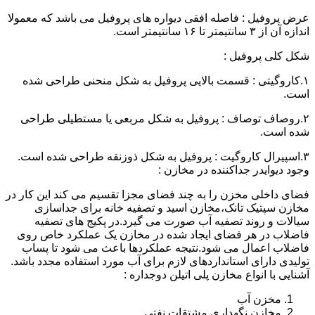
عرض پروفیل : فاصله افقی دیواره های پروفیل می باشد که معمولا
اندازه آن از ۳ سانتیمتر تا ۱۶ سانتیمتر است.
شکل کلی پروفیل :
۱.کاروگیتی : قسمت بالایی پروفیل به شکل منحنی طراحی شده
است.
۲.روصاف توصاف : پروفیل به شکل مربعی یا مستطیلی طراحی
شده است.
۳.اسپیرال کاروگیت : پروفیل به شکل ذوزنقه طراحی شده است.
وجود دیوایدر جداکننده در مخازن :
فضای داخلی مخزن را به چند فضای مجزا تقسیم می کند این کار در
مخازن سپتیک تانک،مخازن اسید و تصفیه خانه برای جداسازی
سیالات و روند تصفیه آب صورت می گیرد.در پکیج های تصفیه
فاضلاب در هر فضای ایجاد شده در مخازن یک عملکرد خاص روی
فاضلاب اعمال می شود.نتیجه عملکردها باعث می شود تا پساب
تولیدی دارای استانداردهای لازم برای آب مورد استفاده مجدد باشد.
آشنایی با انواع مخازن پلی اتیلن دوجداره :
مخزن آب
مخازن نگهداری مشتقات نفتی