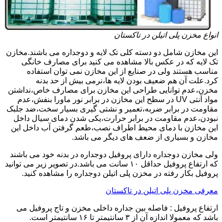
انواع مخزن پلی اتیلن در تاکستان
این مخازن شامل دو دسته کلی تک لایه و دوجداره می باشند.مخازن
تک لایه که در عکس بالا مشاهده می کنید برای مصارف خانگی
مناسب هستند ولی در صنایع از این مخازن نمی توان استفاده
کرد.علت آن هم ضعیف بودن لایه ها،نرمی بیش از حد بدنه
مخزن،عدم توانایی طراحی این مخازن برای مصارف خاص،نداشتن
مواد آنتی UV در سطح این مخازن در برابر نور ماورا بنفش،عدم
مقاومت در برابر ضربه،تعمیر و نشتی گیری بسیار سخت،ضد جلبک
نبودن،عدم مقاومت در برابر حرارت،یکی شدن دمای سیال داخل
این مخازن با دمای محیط اطراف نصب،طعم گرفتن آب داخل این
مخازن و بسیاری از ضعف های دیگر می باشد.
ولی مخازن دوجداره دارای پروفیل دوجداره در بدنه خود می باشند
که ارتفاع پروفیل حداقل ۱۰ سانت می باشد.در تصویر زیر می توانید
پروفیل بکار رفته در مخزن پلی اتیلن دوجداره را مشاهده کنید.
معرفی مخزن پلی اتیلن در تاکستان
ارتفاع پروفیل : فاصله بین جداره داخلی مخزن و تاج پروفیل می
باشد که معمولا اندازه آن از ۳ سانتیمتر تا ۱۶ سانتیمتر است.