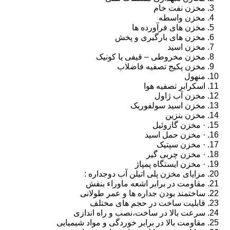
مخزن نفت خام
مخزن واسطه
مخزن های فرآورده ها
مخزن های بارگیری و پخش
مخزن اسید
مخزن مخروطی – قیفی یا کونیک
مخزن پکیج تصفیه فاضلاب
منهول
اسکرابر تصفیه هوا
مخزن آب ژاول
مخزن اسید سولفوریک
مخزن بنزین
· مخزن گازوئیل
· مخزن حمل اسید
· مخزن سپتیک
· مخزن چربی گیر
· مخزن ایستگاه پمپاژ
مزایای مخزن پلی اتیلن آب دوجداره :
مقاومت در برابر اشعه ماوراء بنفش
ساختمند بودن جداره ها و عمر طولانی
قابلیت ساخت در حجم های مختلف
سرعت بالا در ساخت،نصب و راه اندازی
مقاومت بالا در برابر خوردگی و مواد شیمیایی