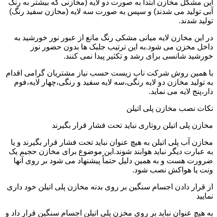
این مشکل مخازن ابتدا به صورت دو لایه (مخازنی که بیشتر به رنگ
آبی تولید می شدند) و سپس به صورت سه لایه (مخازن سفید رنگ)
تولید شدند.
در این مخازن لایه میانی مشکی رنگ مانع از عبور نور خورشید به
داخل مخزن می شود.به این ترتیب جلبک ها بدون حضور نور
خورشید شانسی برای رشد و تکثیر پیدا نمی کنند.
با همین روش شرکت ناب زیست حسب نیاز مشتریان گرامی اقدام
به تولید مخازن دو لایه رنگی،سه لایه سفید و رنگی،چهار لایه،فوم
دار،پنج لایه می نماید.
نکات نصب مخازن پلی اتیلن
مخازن پلی اتیلن روتاری نباید تحت فشار قرار بگیرند
مخازن آب پلی اتیلن به هیچ عنوان نباید تحت فشار قرار بگیرند و یا
به عبارت دیگر نباید هوابند شوند.این موضوع برای مخازن حجیم یک
ضرورت هست و به همین دلیل حتماً پیشنهاد می شود بر روی آنها
ونت یا هواکش نصب شود.
از قرار دادن اجسام سنگین بر روی بدنه مخازن پلی اتیلن خود داری
نمایید
به هیچ عنوان نباید بر روی مخزن پلی اتیلن اجسام سنگین قرار داد و