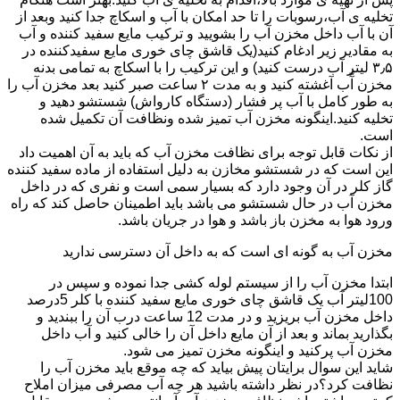
تخلیه ی آب،رسوبات را تا حد امکان با آب و اسکاچ جدا کنید وبعد از
آن با آب داخل مخزن آب را بشویید و ترکیب مایع سفید کننده و آب
به مقادیر زیر ادغام کنید(یک قاشق چای خوری مایع سفیدکننده در
۳٫۵ لیتر آب درست کنید) و این ترکیب را با اسکاچ به تمامی بدنه
مخزن آّب آغشته کنید و به مدت ۲ ساعت صبر کنید بعد مخزن آب را
به طور کامل با آب پر فشار (دستگاه کارواش) شستشو دهید و
تخلیه کنید.اینگونه مخزن آب تمیز شده ونظافت آن تکمیل شده
است.
از نکات قابل توجه برای نظافت مخزن آب که باید به آن اهمیت داد
این است که در شستشو مخازن به دلیل استفاده از ماده سفید کننده
گاز کلر در آن وجود دارد که بسیار سمی است و نفری که در داخل
مخزن آب در حال شستشو می باشد باید اطمینان حاصل کند که راه
ورود هوا به مخزن باز باشد و هوا در جریان باشد.
مخزن آب به گونه ای است که به داخل آن دسترسی ندارید
ابتدا مخزن آب را از سیستم لوله کشی جدا نموده و سپس در
100لیتر آب یک قاشق چای خوری مایع سفید کننده با کلر 5درصد
داخل مخزن آب بریزید و در مدت 12 ساعت درب آن را ببندید و
بگذارید بماند و بعد از آن مایع داخل آن را خالی کنید و آب داخل
مخزن آب پرکنید و اینگونه مخزن تمیز می شود.
شاید این سوال برایتان پیش بیاید که چه موقع باید مخزن آب را
نظافت کرد؟در نظر داشته باشید هر چه آب مصرفی میزان املاح