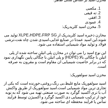
مکعبی
ته قیفی
افقی
عمودی
مخزن اسید کلریدریک:
مخازن ذخیره اسید کلریدریک از XLPE،HDPE،FRP SG تولید می
شوند.این اسید عمدتا در صنایع غذایی،اسیدی شدن چاه نفت،ترشی
فولاد و تولید مواد شیمیایی استفاده می شود.
این نوع اسید را می توان در مخازن پلی اتیلن ساخته شده از پلی
اتیلن با چگالی بالا (HDPE) و پلی اتیلن با چگالی پایین نگهداری نمود
که در برابر خاصیت شیمیایی ان مقاوم است و مقرون به صرفه
است.
مخزن اسید سولفوریک:
اسید سولفوریک مایع غلیظ،بی رنگ،روغنی،خورنده است که یکی از
تجاری ترین مواد شیمیایی است.اسید سولفوریک از طریق واکنش
آب با تری اکسید گوگرد به صورت صنعتی تهیه می شود که به نوبه
خود از ترکیب شیمیایی دی اکسید گوگرد و اکسیژن توسط فرآیند
تماس یا فرآیند محفظه ای ساخته می شود.