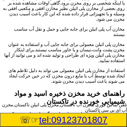
یا اینکه شخصی بر روی مخزن برود.گاهی اوقات مشاهده شده بر
روی بعضی از مخازن پلی اتیلن نظیر مخازن افقی و مکعبی افقی به
وسیله و یا تجهیزاتی قرار داده شده که این کار باعث آسیب دیدن
مخزن می شود.
مخازن آب پلی اتیلن برای جابه جایی و حمل و نقل آب مناسب
نیستند
مخازن پلی اتیلن معمولی برای جابه جایی آب و استفاده به عنوان
مخزن پشت وانت،نیسان و یا خاور مناسب نیستند.برای اینکار
مخازن پلی اتیلن ویژه ای طراحی و تولید شده اند و می توانید از آنها
استفاده نمایید.
استفاده از مخازن پلی اتیلن معمولی می تواند به دلیل تلاطم های
ایجاد شده توسط آب یا مایع درون مخزن که در حین حرکت ایجاد
می شوند باعث آسیب دیدن مخزن شوند.
راهنمای خرید مخزن ذخیره اسید و مواد
شیمیایی خورنده در تاکستان
تلفن تماس فوری
مخزن آب تاکستان,مخزن پلی اتیلن تاکستان,مخزن
آب ای بی سی تاکستان
مخزن ذخیره اسید و مواد شیمیایی باید به گونه ای تولید شوند که
☞☏
tel:09123701807
بتوانند در برابر چگالی نسبتا بالا و خورندگی انواع اسیدها مقاومت
کافی داشته باشند.به همین دلیل نمی توان در هر مخزنی اسید و مواد