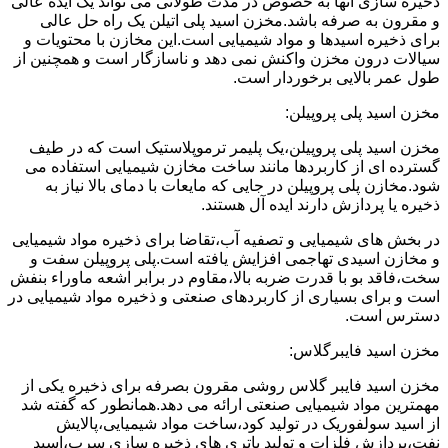
ذخیره سازی آنها به خصوص در مدت طولانی می تواند یک ایده عالی
و مقرون به صرفه باشد.مخزن اسید پلی اتیلن یک راه حل عالی
برای ذخیره اسیدها و مواد شیمیایی است.این مخازن با محتویات و
سیالات درون مخزن واکنش نمی دهد و ناسازگار است و همچنین از
طول عمر بالایی برخوردار است.
مخزن اسید پلی پروپیلن:
مخزن اسید پلی پروپیلن،یک پلیمر ترموپلاستیک است که در طیف
گسترده ای از کاربردها مانند ساخت مخازن شیمیایی استفاده می
شود.مخازن پلی پروپیلن در جایی که مایعات با دمای بالا نیاز به
ذخیره یا پردازش دارند ایده آل هستند.
در بخش های شیمیایی و تصفیه آب،تقاضا برای ذخیره مواد شیمیایی
و مخازن اسیدی تهاجمی افزایش یافته است.پلی پروپیلن سفت و
سخت،فاقد بو با قدرت ضربه بالا،مقاوم در برابر اشعه ماوراء بنفش
است و برای بسیاری از کاربردهای صنعتی و ذخیره مواد شیمیایی در
دسترس است.
مخزن اسید فایبرگلاس:
مخزن اسید فایبر گلاس روشی مقرون بصرفه برای ذخیره یکی از
مهمترین مواد شیمیایی صنعتی ارائه می دهد.همانطور که گفته شد
از اسید سولفوریک در تولید کود،ساخت مواد شیمیایی،پالایش
نفت،پردازش فلزات و تولید باتری های ذخیره سازی سرب،اسید