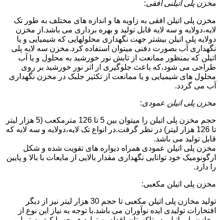
مخزن پلی اتیلنی افقی
:
مخزن پلی اتیلن افقی به زاویه ها و اندازه های مختلف به طور تک
لایه،دولایه و سه لایه قابل تولید و بهره برداری می باشد.از مخزن
دولایه پلی اتیلن بیشتر جهت نگهداری محلولهایی که شیمیایی و یا
نگهداری آب بصورت دفنی میتوان استفاده کرد.مخزن سه لایه پلی
اتیلن که بمنظور ممانعت از تابش نور خورشید به محلول و یا آب
طراحی می شود،که باعث جلوگیری از اثر نور خورشید بر روی
محلول های شیمیایی و یا ممانعت از تکثیر جلبک در مخزن نگهداری
آب می گردد.
مخزن پلی اتیلن عمودی
:
حجم مخزن پلی اتیلن را میتوان بین 5 تا 126 مترمکعب (5 هزار لیتر
تا 126 هزار لیتر) در نظر گرفت.در انواع تک لایه،دولایه و سه لایه که
قابل تولید می باشد.
مخزن پلی اتیلن عمودی همراه دیواره های تقویت شده و شکل
ارگونومیک خود توانایی نگهداری مقدار بالایی از مایعات با بالا و پایین
را دارد.
مخزن پلی اتیلن مکعبی:
تولید مخازن پلی اتیلن مکعبی تا حجم 30 هزار لیتر نیز از دیگر
افتخارات تولیدی ایده نوآوران می باشد.با توجه به نیاز این نوع از
مخازن پلی اتیلن در تاکستان،اقدام به تولید هر چه با کیفیت تر این