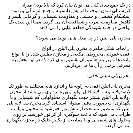
در یک جمع بندی کلی می توان بیان کرد که بالا بردن میزان
کریستالی شدن موجب افزایش دانسیته و جمع شوندگی و بهبود
استحکام کششی و خمشی و مقاومت شیمیایی و گرمایی پلیمر و
کاهش مقاومت ضربه و شفافیت آن می گردد.ضمناً این پدیده یک
نواختی در جمع شوندگی قطعه نهایی را می کاهد.
مخازن پلی اتیلن در چه مدل هایی تولید می شوند؟
از لحاظ شکل ظاهری مخزن پلی اتیلن در انواع
افقی،عمودی،مخروطی،مکعبی و مخازن تطبیق شده را با انواع
وانت ها و زیر پله ها میتوان تقسیم بندی کرد که در این بخش به
معرفی برخی از آن ها می پردازیم.
مخزن پلی اتیلنی افقی:
مخزن پلی اتیلن افقی به زاویه ها و اندازه های مختلف به طور تک
لایه،دولایه و سه لایه قابل تولید و بهره برداری می باشد.از مخزن
دولایه پلی اتیلن بیشتر جهت نگهداری محلولهایی که شیمیایی و یا
نگهداری آب بصورت دفنی میتوان استفاده کرد.مخزن سه لایه پلی
اتیلن که بمنظور ممانعت از تابش نور خورشید به محلول و یا آب
طراحی می شود،که باعث جلوگیری از اثر نور خورشید بر روی
محلول های شیمیایی و یا ممانعت از تکثیر جلبک در مخزن نگهداری
آب می گردد.