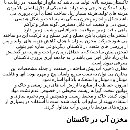
تاکستان،هزینه بالای تولید می باشد که مانع از توانمندی در رقابت با
تولید کنندگان خارجی و صادرات شده یکی از دلایل اصلی بالا بودن
هزینه های تولید،هزینه بسیار زیاد ساخت فضای آبزی پروری می
باشد.شکل و اندازه مخزن بستگی به مساحت و شکل هندسی
زمین،دبی و کیفیت آب قابل دسترس،گونه،سایز و تراکم
ماهی،بافت زمین،موقعیت جغرافیایی و شیب زمین دارد.
استخر های بتونی با بتن مسلح و غیر مسلح و یا ترکیب این دو ساخته
می شود.شرکت مخزن سازان با هدف کاهش هزینه های تولید و پس
از بررسی های متعدد در تاکستان دیگر،نوعی سازه غیر بتونی
(مخزن پیش ساخته) که با حداقل زمان ساخت و هزینه در گنجایش
های زیاد قابل اجرا می باشد را به جامعه آبزی پروری تاکستان
معرفی نموده است.
مخازن ذخیره آب پیش ساخته در صنعت از جمله مشخصات این
مخازن می توان به نصب سریع وآسان,پیچ و مهره بودن آنها و قابلیت
مونتاژ و دمونتاژ و استحکام بالا آنها اشاره نمود.
امروزه حفاظت از منابع با ارزش آب های زیر زمینی و خاک و
قوانین سخت گیرانه زیست محیطی در خصوص عدم نشت مواد
آلوده کننده خاک و محیط زیست و همچنین لزوم ذخیره سازی و
استفاده بهینه از منابع آب باعث شده است تا استفاده در بسیاری از
پروژه های مرتبط با زمین و آب متداول گردد.
مخزن آب در تاکستان