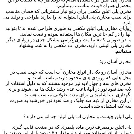
محصول همراه قیمت مناسب مینماییم.
مخزن پلی اتیلن مکعبی برای رفع نیاز مشتریانی که فضای مناسب
برای نصب مخازن پلی اتیلن استوانه ای را ندارند طراحی و تولید می
شود.
زوایای مخازن پلی اتیلن مکعبی به طوری طراحی شده اند تا بتوانید
آنها را در کم جا ترین مکان ها استفاده نموده و نصب نمایید.
ما در صورتی که شما مشتری گرامی مشکل جدی در زوایای دیگر
مخازن پلی اتیلنی دارید،مخزن آب مکعبی را به شما پیشنهاد
مینمائیم..
مخازن آسان رو:
مخازن آسان رو یکی از انواع مخازن آب است که جهت نصب در
محل هایی که ورودی های محدود دارند،مناسب است و
مخزن های سه و چهار لایه نیز موجود هستند که به دلیل استفاده از
لایه ضد نفوذ نور در آنها،باعث عدم رشد جلبک ها می شوند و برای
نگهداری آب آشامیدنی برای مدت طولانی مناسب هستند.
در این مخازن از لایه ضد جلبک و ضد نفوذ نور خورشید به صورت
سه لایه استفاده شده است.
پلی اتیلن چیست و مخازن آب پلی اتیلن چه انواعی دارند؟
پلی اتیلن پرمصرف ترین ماده پلیمری که در صنعت قالب گیری
دورانی از آن استفاده می شود و مقدار 85 درصد بازار این صنعت را