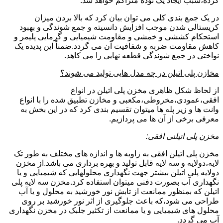
کرده،سبب ایجاد یک توده متراکم خواهد شد.
در یک جمع بندی کلی می توان بیان کرد که بالا بردن میزان
کریستالی شدن موجب افزایش دانسیته و جمع شوندگی و بهبود
استحکام کششی و خمشی و مقاومت شیمیایی و گرمایی پلیمر و
کاهش مقاومت ضربه و شفافیت آن می گردد.ضمناً این پدیده یک
نواختی در جمع شوندگی قطعه نهایی را می کاهد.
مخازن پلی اتیلن در چه مدل هایی تولید می شوند؟
از لحاظ شکل ظاهری مخزن پلی اتیلن در انواع
افقی،عمودی،مخروطی،مکعبی و مخازن تطبیق شده را با انواع
وانت ها و زیر پله ها میتوان تقسیم بندی کرد که در این بخش به
معرفی برخی از آن ها می پردازیم.
مخزن پلی اتیلنی افقی:
مخزن پلی اتیلن افقی به زاویه ها و اندازه های مختلف به طور تک
لایه،دولایه و سه لایه قابل تولید و بهره برداری می باشد.از مخزن
دولایه پلی اتیلن بیشتر جهت نگهداری محلولهایی که شیمیایی و یا
نگهداری آب بصورت دفنی میتوان استفاده کرد.مخزن سه لایه پلی
اتیلن که بمنظور ممانعت از تابش نور خورشید به محلول و یا آب
طراحی می شود،که باعث جلوگیری از اثر نور خورشید بر روی
محلول های شیمیایی و یا ممانعت از تکثیر جلبک در مخزن نگهداری
آب می گردد.