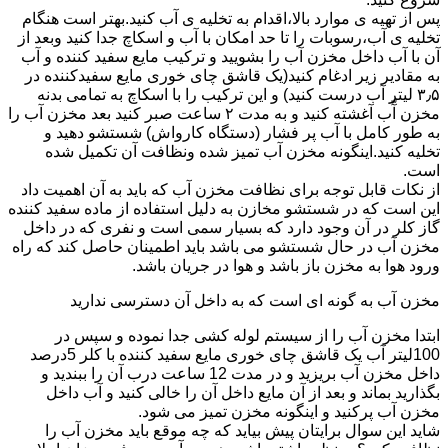
پس از تهیه ی موارد بالا،اقدام به تخلیه ی آب کنید.بهتر است هنگام
تخلیه ی آب،رسوبات را تا حد امکان با آب و اسکاچ جدا کنید وبعد از
آن با آب داخل مخزن آب را بشویید و ترکیب مایع سفید کننده و آب
به مقادیر زیر ادغام کنید(یک قاشق چای خوری مایع سفیدکننده در
۳٫۵ لیتر آب درست کنید) و این ترکیب را با اسکاچ به تمامی بدنه
مخزن آّب آغشته کنید و به مدت ۲ ساعت صبر کنید بعد مخزن آب را
به طور کامل با آب پر فشار (دستگاه کارواش) شستشو دهید و
تخلیه کنید.اینگونه مخزن آب تمیز شده ونظافت آن تکمیل شده
است.
از نکات قابل توجه برای نظافت مخزن آب که باید به آن اهمیت داد
این است که در شستشو مخازن به دلیل استفاده از ماده سفید کننده
گاز کلر در آن وجود دارد که بسیار سمی است و نفری که در داخل
مخزن آب در حال شستشو می باشد باید اطمینان حاصل کند که راه
ورود هوا به مخزن باز باشد و هوا در جریان باشد.
مخزن آب به گونه ای است که به داخل آن دسترسی ندارید
ابتدا مخزن آب را از سیستم لوله کشی جدا نموده و سپس در
100لیتر آب یک قاشق چای خوری مایع سفید کننده با کلر 5درصد
داخل مخزن آب بریزید و در مدت 12 ساعت درب آن را ببندید و
بگذارید بماند و بعد از آن مایع داخل آن را خالی کنید و آب داخل
مخزن آب پرکنید و اینگونه مخزن تمیز می شود.
شاید این سوال برایتان پیش بیاید که چه موقع باید مخزن آب را