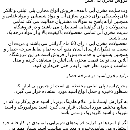
فروش مخزن پلی اتیلن
وب سایت مخزن آبی با هدف فروش انواع مخازن پلی اتیلنی و تانکر
های پلاستیکی برای ذخیره سازی آب و مواد شیمیایی و مواد غذایی و
همچنین ارائه پاسخ به سوالات مشتریان فعالیت می کند.تمامی
محصولات دارای گواهینامه استاندارد می باشند و در فروشگاه
سایت مخزن آبی تمامی محصولات باکیفیت بالا و از مواد درجه یک
می باشند.
محصولات مخزن آبی دارای 60 ماه گارانتی می باشند و مزیت آن
نسبت به دیگران ارسال آسان منبع آب به تمام نقاط سرخه حصار و
همچنین پشتیبانی و خدمات پس از فروش است.در این فروشگاه
آنلاین می توانید قیمت مخزن پلی اتیلن را مشاهده کرده و مدل
مناسب و مورد نظر خود را به راحتی خریداری کنید.
تولید مخزن اسید در سرخه حصار
مخزن اسید پلی اتیلنی محفظه ای است از جنس پلی اتیلن که
بمنظور ذخیره و حمل انواع اسید مورد استفاده قرار می گیرد.
به گزارش ایسنا،بنابر اعلام هلدینگ برتر،از اسید های پرکاربرد که در
صنایع مختلف مورد استفاده قرار می گیرد: اسید سولفوریک و اسید
نتیریک و اسید کلریدریک و...می باشد.
اگر از اسیدها در فرایند فرآیندهای شیمیایی یا تولیدی در کارخانه خود
استفاده می نمایید،ذخیره و مدیریت مناسب اسید بسیار مهم می