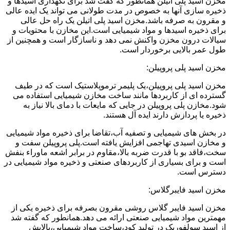
مخزن اسید پلی اتیلن همانطور که گفت شد برای نگهداری اسیدها و
ذخیره سازی آنها به خصوص در مدت طولانی می تواند یک ایده عالی
و مقرون به صرفه باشد.مخزن اسید پلی اتیلن یک راه حل عالی
برای ذخیره اسیدها و مواد شیمیایی است.این مخازن با محتویات و
سیالات درون مخزن واکنش نمی دهد و ناسازگار است و همچنین از
طول عمر بالایی برخوردار است.
مخزن اسید پلی پروپیلن:
مخزن اسید پلی پروپیلن،یک پلیمر ترموپلاستیک است که در طیف
گسترده ای از کاربردها مانند ساخت مخازن شیمیایی استفاده می
شود.مخازن پلی پروپیلن در جایی که مایعات با دمای بالا نیاز به
ذخیره یا پردازش دارند ایده آل هستند.
در بخش های شیمیایی و تصفیه آب،تقاضا برای ذخیره مواد شیمیایی
و مخازن اسیدی تهاجمی افزایش یافته است.پلی پروپیلن سفت و
سخت،فاقد بو با قدرت ضربه بالا،مقاوم در برابر اشعه ماوراء بنفش
است و برای بسیاری از کاربردهای صنعتی و ذخیره مواد شیمیایی در
دسترس است.
مخزن اسید فایبرگلاس:
مخزن اسید فایبر گلاس روشی مقرون بصرفه برای ذخیره یکی از
مهمترین مواد شیمیایی صنعتی ارائه می دهد.همانطور که گفته شد
از اسید سولفوریک در تولید کود،ساخت مواد شیمیایی،پالایش