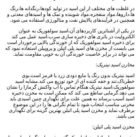
در غلظت های مختلف از این اسید در تولید کودها،رنگدانه ها،رنگ
ها،داروها،مواد منفجره،مواد شوینده و نمک ها و اسیدهای معدنی و
همچنین در فرآیندهای پالایش نفت و متالورژی استفاده می شود.
در یکی از آشناترین کاربردهای آن،اسید سولفوریک به عنوان
الکترولیت در باتری های ذخیره سازی سرب،اسید عمل می کند
برای ذخیره اسید سولفوریک که از خورندگی بالایی برخوردار است
می بایست از مخزن های اسید پلی اتیلن و پروپیلن استفاده نمود که
می تواند در برابر خاصیت خورندگی آن به خوبی مقاومت نماید.
مخازن اسید نیتریک
:
اسید نیتریک بدون رنگ یا مایع دودی زرد یا قرمز است.بوی
خطرناک،تند و خفه کننده ای از خود توزیع می کند.مشابه اسید
سولفوریک،اسید نیتریک هنگام تماس با آب واکنش گرمازا را نشان
می دهد.گرمایی ساطع می کند که ممکن است به مخزن ذخیره
اسید آسیب برساند به همین علت برای نگهداری چنین اسیدی باید
مخزنی مناسب انتخاب شود تا تمام نگرانی ها را در این موضوع
برطرف نماید و مخزن اسید پلی اتیلن بهترین گزینه برای نگهداری
می باشد.
مخزن اسید پلی اتیلن: