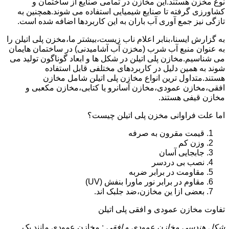
نوع مخزن هستند.این مخازن در تمامی صنایع از ساختمان و
کشاورزی گرفته تا صنایع شیمیایی استفاده می شوند.همچنین به
تازگی نیز جمع آوری آب باران به این کاربردها اضافه شده است.
به گزارش ایسنا،بنابر اعلام ناب زیست،بیشتر ما،مخزن پلی اتیلن را
به عنوان منبع آب شرب (مخزن آب آشامیدنی) در ساختمان هایمان
می شناسیم.مخازن پلی اتیلن در شکل ها و ابعاد گوناگون تولید می
شوند به همین دلیل در کاربردهای مختلفی قابل استفاده
هستند.متداول ترین انواع مخازن پلی اتیلن شامل مخازن
افقی،مخازن عمودی،مخازن آسانرو یا کتابی،مخازن مکعبی و
مخازن قیفی هستند.
اما علت فراوانی مخزن پلی اتیلن چیست؟
قیمت مقرون به صرفه
وزن کم
جابجایی آسان
نصب بی دردسر
مقاومت در برابر ضربه
مقاوم در برابر نور ماورا بنفش (UV)
بعضی ازا ین مخازن،ضد جلبک اند.
تفاوت مخازن عمودی و افقی پلی اتیلن
شکل هندسی مخازن عمودی و افقی
: مخازن عمودی مانند یک