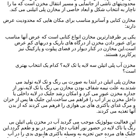
محدودیتهای ناشی از جانمایی و مسیر انتقال مخزن است که ما را
ناچار به انتخاب شکل و ابعاد خاصی از مخازن پلی اتیلنی می کند.
مخازن کتابی و آسانرو مناسب برای مکان هایی که محدودیت عرض
دارند:
یکی پر طرفدارترین مخازن انواع کتابی است که عرض آنها مناسب
برای عبور دادن مخزن از درگاه های باریک و دربهای کم عرض
است.این مخازن در کنار دیوار در فضای پیلوت و پارکینگ نیز
پرکاربرد هستند.
مخزن آب پلی اتیلن سه لایه یا تک لایه؟ کدام یک انتخاب بهتری
است؟
مخازن پلی اتیلن در ابتدا به صورت بی رنگ و تک لایه تولید می
شدند.به علت نیمه شفاف بودن مخازن بی رنگ یا تک لایه،نور از
جداره مخزن عبور می کرد و امکان رشد جلبک در لایه داخلی یا
داخل مخزن پر از آب را فراهم می ساخت.این جلبک ها پس از خزان
و مرگ غذای باکتری های بی هوازی را فرهم می کردند که از بدن
آنها تغذیه می کردند.
این فعالیت بیولوژیک موجب می گردید آب در مخزن پلی اتیلن بی
رنگ یا تاک لایه در حضور نور آفتاب دچار تغییر در بو و طعم گردد.این
جلبک های مرده حین تجزیه به وسیله باکتری ها،بوی بدی را در آب