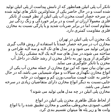
تانکر آب پلی اتیلن همانطور که از نامش پیداست از پلی اتیلن تولید
شده است و در حال حاضر یکی از متداولترین تانکر های تولید شده
در سرخه حصار است.مخزن آب پلی اتیلن از نظر قیمت از تانکر
فلزی معمولاً ارزان تر است و در برابر خوردگی و زنگ زدگی نیز
مقاوم است اما در برابر ضربات شدید و یا پارگی نسبت به مخازن
فلزی مقاومت کمتری دارد.
یک مخزن آب پلی اتیلن در تهران
مخازن آب در سرخه حصار عمدتاً با استفاده از روش قالب گیری
دورانی تولید می شود و در مدل های تک لایه و سه لایه طراحی و
ساخته می شوند.در مدل های سه لایه یک لایه مشکی رنگ با
جلوگیری از ورود نور به داخل مخزن از رشد جلبک در داخل آب
مخزن یا تانکر جلوگیری می نماید.
می توان بیان نمود که این نوع مخازن از جمله مخزن آب یکی از
انواع مخازن نگهداری سیالات و مواد شیمیایی می باشد.که در حال
حاضر به علت قیمت مناسب،وزن کم و سهولت در جابه
جایی،نسبت به دیگر انواع مخازن دارای متقاضیان زیادی در سرخه
حصار می باشد.
مخازن پلی اتیلن در چه مدل هایی تولید می شوند؟
از لحاظ شکل ظاهری مخزن پلی اتیلن در انواع
افقی،عمودی،مخروطی،مکعبی و مخازن تطبیق شده را با انواع
وانت ها و زیر پله ها میتوان تقسیم بندی کرد.