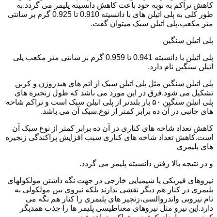
کاهش تراکم به نوبه خود باعث کاهش دانسیته پلیمر می گردد.به
طور کلی به پلی اتیلن های با دانسیته 0.910 تا 0.925 گرم بر سانتی
متر مکعب،پلی اتیلن سبک میتوان گفت.
پلی اتیلن سنگین
پلی اتیلن با دانسیته 0.941 تا 0.959 گرم بر سانتی متر مکعب پلی
اتیلن سنگین نام دارد.
پلی اتیلن سنگین مثل پلی اتیلن سبک از اتم های هیدروژن و کربن
تشکیل می شود.فرق در این مورد می باشد که طول زنجیره های
پلی اتیلن سنگین ۵۰ بار بلندتر از پلی اتیلن سبک است و تراکم شاخه
های جانبی در آن ده برابر کمتر از نوع.سبک آن می باشد.
کاهش تعداد شاخه های کناری در آن ده برابر کمتر از نوع سبک آن
است.کاهش تعداد شاخه های کناری سبب افزایش پراکندگی زنجیره
های پلیمری
و در نتیجه بالا رفتن دانسیته پلیمر می گردد.
نیروهای فیزیکی یا شیمیایی خارجی در جهت نگه داشتن مولکولهای
پلیمری در کنار هم دیگر نقشی ندارند بلکه نیروی بین مولکولی به
نام نیرویی واندروالسی،زنجیر های پلیمری را کنار هم نگه می
دارد.این نیرو مثل نیروهای مغناطیسی پلیمر ها را جذب همدیگر