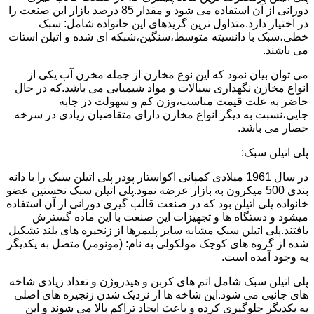
دورانی از آن استفاده می شود و مقدار 85 درصد بازار این صنعت را
در اختیار دارد.متداول ترین گریدهای این خانواده شامل: سبک
خطی،سبک با دانسیته متوسط،سنگین،شبکه ای شده و اتیلن استات
می باشند.
می توان بیان نمود که این نوع مخازن از جمله مخزن آب یکی از
انواع مخازن نگهداری سیالات و مواد شیمیایی می باشد.که در حال
حاضر به علت قیمت مناسب،وزن کم و سهولت در جابه
جایی،نسبت به دیگر انواع مخازن دارای متقاضیان زیادی در سرخه
حصار می باشد.
پلی اتیلن سبک:
در سال 1961 میلادی کمپانی اکواستار پودر پلی اتیلن سبک را با دانه
بندی 500 میکرون به بازار عرضه نمود.پلی اتیلن سبک نخستین عضو
خانواده پلی اتیلن بود که در صنعت قالب گیری دورانی از آن استفاده
میشود و دستگاه ها و تجهیزات این صنعت با این ماده گسترش
یافتند.پلی اتیلن سبک مشابه سایر پلیمرها از زنجیره های بلند تشکیل
شده از گروه های کوچک مولکولی به نام: (مونومر) متصل به یکدیگر
به وجود آمده است.
پلی اتیلن سبک شامل اتم های کربن و هیدروژن و تعداد زیادی شاخه
های جانبی می شود.این شاخه ها از نزدیک شدن زنجیره های اصلی
به یکدیگر جلوگیری کرده و باعث ایجاد تراکم بالا می شوند و این