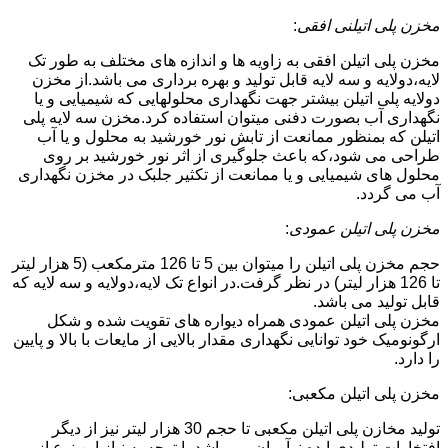
مخزن پلی اتیلنی افقی
:
مخزن پلی اتیلن افقی به زاویه ها و اندازه های مختلف به طور تک
لایه،دولایه و سه لایه قابل تولید و بهره برداری می باشد.از مخزن
دولایه پلی اتیلن بیشتر جهت نگهداری محلولهایی که شیمیایی و یا
نگهداری آب بصورت دفنی میتوان استفاده کرد.مخزن سه لایه پلی
اتیلن که بمنظور ممانعت از تابش نور خورشید به محلول و یا آب
طراحی می شود،که باعث جلوگیری از اثر نور خورشید بر روی
محلول های شیمیایی و یا ممانعت از تکثیر جلبک در مخزن نگهداری
آب می گردد.
مخزن پلی اتیلن عمودی
:
حجم مخزن پلی اتیلن را میتوان بین 5 تا 126 مترمکعب (5 هزار لیتر
تا 126 هزار لیتر) در نظر گرفت.در انواع تک لایه،دولایه و سه لایه که
قابل تولید می باشد.
مخزن پلی اتیلن عمودی همراه دیواره های تقویت شده و شکل
ارگونومیک خود توانایی نگهداری مقدار بالایی از مایعات با بالا و پایین
را دارد.
مخزن پلی اتیلن مکعبی:
تولید مخازن پلی اتیلن مکعبی تا حجم 30 هزار لیتر نیز از دیگر
افتخارات تولیدی ایده نوآوران می باشد.با توجه به نیاز این نوع از