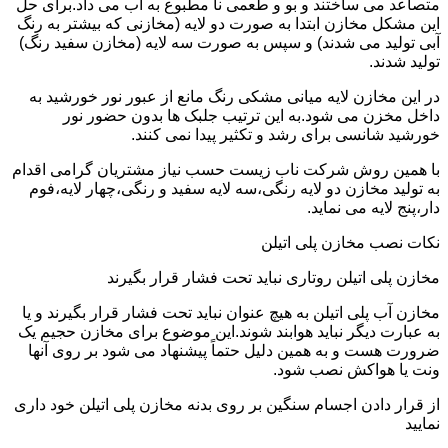
متصاعد می ساختند و بو و طعمی نا مطبوع به آب می داد.برای حل
این مشکل مخازن ابتدا به صورت دو لایه (مخازنی که بیشتر به رنگ
آبی تولید می شدند) و سپس به صورت سه لایه (مخازن سفید رنگ)
تولید شدند.
در این مخازن لایه میانی مشکی رنگ مانع از عبور نور خورشید به
داخل مخزن می شود.به این ترتیب جلبک ها بدون حضور نور
خورشید شانسی برای رشد و تکثیر پیدا نمی کنند.
با همین روش شرکت ناب زیست حسب نیاز مشتریان گرامی اقدام
به تولید مخازن دو لایه رنگی،سه لایه سفید و رنگی،چهار لایه،فوم
دار،پنج لایه می نماید.
نکات نصب مخازن پلی اتیلن
مخازن پلی اتیلن روتاری نباید تحت فشار قرار بگیرند
مخازن آب پلی اتیلن به هیچ عنوان نباید تحت فشار قرار بگیرند و یا
به عبارت دیگر نباید هوابند شوند.این موضوع برای مخازن حجیم یک
ضرورت هست و به همین دلیل حتماً پیشنهاد می شود بر روی آنها
ونت یا هواکش نصب شود.
از قرار دادن اجسام سنگین بر روی بدنه مخازن پلی اتیلن خود داری
نمایید