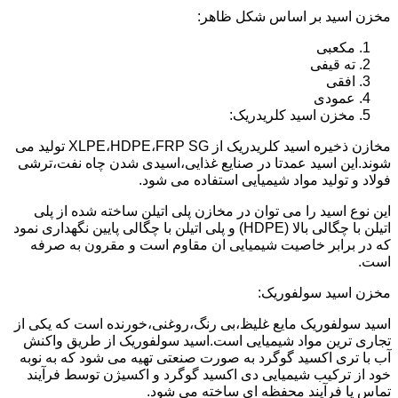
مخزن اسید بر اساس شکل ظاهر:
مکعبی
ته قیفی
افقی
عمودی
مخزن اسید کلریدریک:
مخازن ذخیره اسید کلریدریک از XLPE،HDPE،FRP SG تولید می
شوند.این اسید عمدتا در صنایع غذایی،اسیدی شدن چاه نفت،ترشی
فولاد و تولید مواد شیمیایی استفاده می شود.
این نوع اسید را می توان در مخازن پلی اتیلن ساخته شده از پلی
اتیلن با چگالی بالا (HDPE) و پلی اتیلن با چگالی پایین نگهداری نمود
که در برابر خاصیت شیمیایی ان مقاوم است و مقرون به صرفه
است.
مخزن اسید سولفوریک:
اسید سولفوریک مایع غلیظ،بی رنگ،روغنی،خورنده است که یکی از
تجاری ترین مواد شیمیایی است.اسید سولفوریک از طریق واکنش
آب با تری اکسید گوگرد به صورت صنعتی تهیه می شود که به نوبه
خود از ترکیب شیمیایی دی اکسید گوگرد و اکسیژن توسط فرآیند
تماس یا فرآیند محفظه ای ساخته می شود.