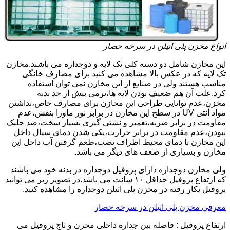
انواع مخزن پلی اتیلن در سرخه حصار
این مخازن شامل دو دسته کلی تک لایه و دوجداره می باشند.مخازن
تک لایه که در عکس بالا مشاهده می کنید برای مصارف خانگی
مناسب هستند ولی در صنایع از این مخازن نمی توان استفاده
کرد.علت آن هم ضعیف بودن لایه ها،نرمی بیش از حد بدنه
مخزن،عدم توانایی طراحی این مخازن برای مصارف خاص،نداشتن
مواد آنتی UV در سطح این مخازن در برابر نور ماورا بنفش،عدم
مقاومت در برابر ضربه،تعمیر و نشتی گیری بسیار سخت،ضد جلبک
نبودن،عدم مقاومت در برابر حرارت،یکی شدن دمای سیال داخل
این مخازن با دمای محیط اطراف نصب،طعم گرفتن آب داخل این
مخازن و بسیاری از ضعف های دیگر می باشد.
ولی مخازن دوجداره دارای پروفیل دوجداره در بدنه خود می باشند
که ارتفاع پروفیل حداقل ۱۰ سانت می باشد.در تصویر زیر می توانید
پروفیل بکار رفته در مخزن پلی اتیلن دوجداره را مشاهده کنید.
معرفی مخزن پلی اتیلن در سرخه حصار
ارتفاع پروفیل : فاصله بین جداره داخلی مخزن و تاج پروفیل می