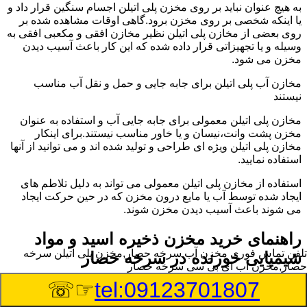
به هیچ عنوان نباید بر روی مخزن پلی اتیلن اجسام سنگین قرار داد و
یا اینکه شخصی بر روی مخزن برود.گاهی اوقات مشاهده شده بر
روی بعضی از مخازن پلی اتیلن نظیر مخازن افقی و مکعبی افقی به
وسیله و یا تجهیزاتی قرار داده شده که این کار باعث آسیب دیدن
مخزن می شود.
مخازن آب پلی اتیلن برای جابه جایی و حمل و نقل آب مناسب
نیستند
مخازن پلی اتیلن معمولی برای جابه جایی آب و استفاده به عنوان
مخزن پشت وانت،نیسان و یا خاور مناسب نیستند.برای اینکار
مخازن پلی اتیلن ویژه ای طراحی و تولید شده اند و می توانید از آنها
استفاده نمایید.
استفاده از مخازن پلی اتیلن معمولی می تواند به دلیل تلاطم های
ایجاد شده توسط آب یا مایع درون مخزن که در حین حرکت ایجاد
می شوند باعث آسیب دیدن مخزن شوند.
راهنمای خرید مخزن ذخیره اسید و مواد
تلفن تماس فوری
مخزن آب سرخه حصار,مخزن پلی اتیلن سرخه
شیمیایی خورنده در سرخه حصار
حصار,مخزن آب ای بی سی سرخه حصار
☞☏
tel:09123701807
مخزن ذخیره اسید و مواد شیمیایی باید به گونه ای تولید شوند که
بتوانند در برابر چگالی نسبتا بالا و خورندگی انواع اسیدها مقاومت