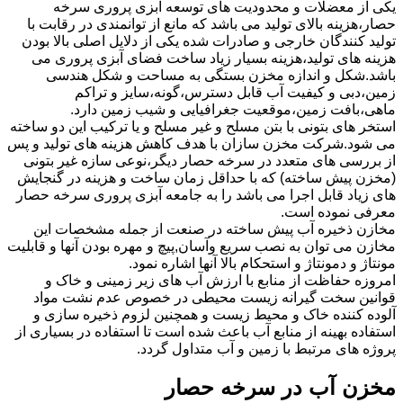
یکی از معضلات و محدودیت های توسعه آبزی پروری سرخه
حصار،هزینه بالای تولید می باشد که مانع از توانمندی در رقابت با
تولید کنندگان خارجی و صادرات شده یکی از دلایل اصلی بالا بودن
هزینه های تولید،هزینه بسیار زیاد ساخت فضای آبزی پروری می
باشد.شکل و اندازه مخزن بستگی به مساحت و شکل هندسی
زمین،دبی و کیفیت آب قابل دسترس،گونه،سایز و تراکم
ماهی،بافت زمین،موقعیت جغرافیایی و شیب زمین دارد.
استخر های بتونی با بتن مسلح و غیر مسلح و یا ترکیب این دو ساخته
می شود.شرکت مخزن سازان با هدف کاهش هزینه های تولید و پس
از بررسی های متعدد در سرخه حصار دیگر،نوعی سازه غیر بتونی
(مخزن پیش ساخته) که با حداقل زمان ساخت و هزینه در گنجایش
های زیاد قابل اجرا می باشد را به جامعه آبزی پروری سرخه حصار
معرفی نموده است.
مخازن ذخیره آب پیش ساخته در صنعت از جمله مشخصات این
مخازن می توان به نصب سریع وآسان,پیچ و مهره بودن آنها و قابلیت
مونتاژ و دمونتاژ و استحکام بالا آنها اشاره نمود.
امروزه حفاظت از منابع با ارزش آب های زیر زمینی و خاک و
قوانین سخت گیرانه زیست محیطی در خصوص عدم نشت مواد
آلوده کننده خاک و محیط زیست و همچنین لزوم ذخیره سازی و
استفاده بهینه از منابع آب باعث شده است تا استفاده در بسیاری از
پروژه های مرتبط با زمین و آب متداول گردد.
مخزن آب در سرخه حصار