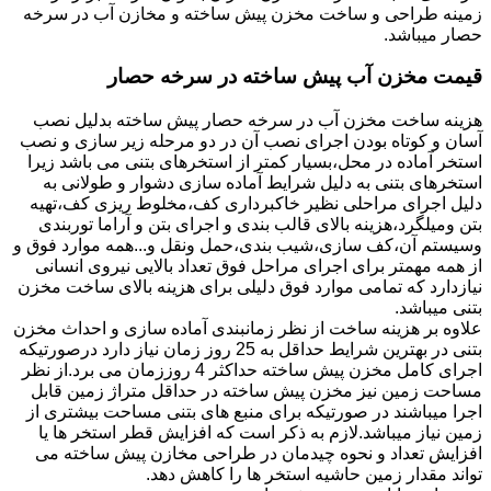
زمینه طراحی و ساخت مخزن پیش ساخته و مخازن آب در سرخه
حصار میباشد.
قیمت مخزن آب پیش ساخته در سرخه حصار
هزینه ساخت مخزن آب در سرخه حصار پیش ساخته بدلیل نصب
آسان و کوتاه بودن اجرای نصب آن در دو مرحله زیر سازی و نصب
استخر آماده در محل،بسیار کمتر از استخرهای بتنی می باشد زیرا
استخرهای بتنی به دلیل شرایط آماده سازی دشوار و طولانی به
دلیل اجرای مراحلی نظیر خاکبرداری کف،مخلوط ریزی کف،تهیه
بتن ومیلگرد،هزینه بالای قالب بندی و اجرای بتن و آراما توربندی
وسیستم آن،کف سازی،شیب بندی،حمل ونقل و...همه موارد فوق و
از همه مهمتر برای اجرای مراحل فوق تعداد بالایی نیروی انسانی
نیازدارد که تمامی موارد فوق دلیلی برای هزینه بالای ساخت مخزن
بتنی میباشد.
علاوه بر هزینه ساخت از نظر زمانبندی آماده سازی و احداث مخزن
بتنی در بهترین شرایط حداقل به 25 روز زمان نیاز دارد درصورتیکه
اجرای کامل مخزن پیش ساخته حداکثر 4 روززمان می برد.از نظر
مساحت زمین نیز مخزن پیش ساخته در حداقل متراژ زمین قابل
اجرا میباشند در صورتیکه برای منبع های بتنی مساحت بیشتری از
زمین نیاز میباشد.لازم به ذکر است که افزایش قطر استخر ها یا
افزایش تعداد و نحوه چیدمان در طراحی مخازن پیش ساخته می
تواند مقدار زمین حاشیه استخر ها را کاهش دهد.