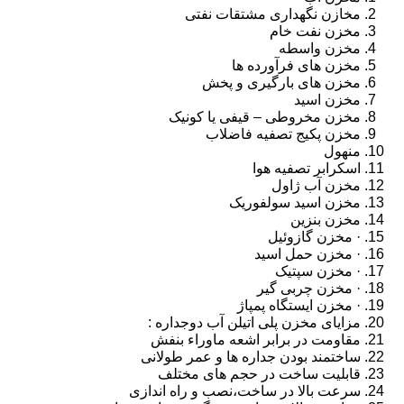
مخازن نگهداری مشتقات نفتی
مخزن نفت خام
مخزن واسطه
مخزن های فرآورده ها
مخزن های بارگیری و پخش
مخزن اسید
مخزن مخروطی – قیفی یا کونیک
مخزن پکیج تصفیه فاضلاب
منهول
اسکرابر تصفیه هوا
مخزن آب ژاول
مخزن اسید سولفوریک
مخزن بنزین
· مخزن گازوئیل
· مخزن حمل اسید
· مخزن سپتیک
· مخزن چربی گیر
· مخزن ایستگاه پمپاژ
مزایای مخزن پلی اتیلن آب دوجداره :
مقاومت در برابر اشعه ماوراء بنفش
ساختمند بودن جداره ها و عمر طولانی
قابلیت ساخت در حجم های مختلف
سرعت بالا در ساخت،نصب و راه اندازی