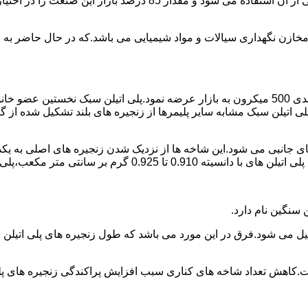
پلی اتیلن پرمصرف ترین ماده پلیمری که در صنعت قالب گیری دورانی ا
اع مخازن نگهداری سیالات و مواد شیمیایی می باشد.که در حال حاضر 
در سال 1961 میلادی کمپانی اکواستار پودر پلی اتیلن سبک را با دانه بندی 500 میکرون به بازار عرض
لی اتیلن سبک مشابه سایر پلیمرها از زنجیره های بلند تشکیل شده از گ
ی جانبی می شود.این شاخه ها از نزدیک شدن زنجیره های اصلی به یکدی
سانتی متر مکعب،پلی اتیلن سبک میتوان گفت.
ست.کاهش تعداد شاخه های کناری سبب افزایش پراکندگی زنجیره های پ