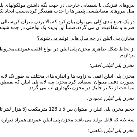
نیروهای فیزیکی یا شیمیایی خارجی در جهت نگه داشتن مولکولهای پلیمر
مثل نیروهای مغناطیسی پلیمر ها را جذب همدیگر کرده،سبب ایجاد یک 
در یک جمع بندی کلی می توان بیان کرد که بالا بردن میزان کریست
ضربه و شفافیت آن می گردد.ضمناً این پدیده یک نواختی در جمع شوند
مخازن پلی اتیلن در چه مدل هایی تولید می شوند؟
از لحاظ شکل ظاهری مخزن پلی اتیلن در انواع افقی،عمودی،مخروطی،مک
پردازیم.
مخزن پلی اتیلنی افقی:
مخزن پلی اتیلن افقی به زاویه ها و اندازه های مختلف به طور تک لایه،
بصورت دفنی میتوان استفاده کرد.مخزن سه لایه پلی اتیلن که بمنظور
ممانعت از تکثیر جلبک در مخزن نگهداری آب می گردد.
مخزن پلی اتیلن عمودی:
حجم مخزن پلی اتیلن را میتوان بین 5 تا 126 مترمکعب (5 هزار لیتر تا 126 هزار لیتر) در نظر گرفت.در انواع تک لایه،دولایه و
سه لایه که قابل تولید می باشد.مخزن پلی اتیلن عمودی همراه دیواره های تقویت شد
مخزن پلی اتیلن مکعبی
: