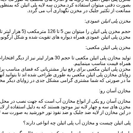
بصورت دفنی میتوان استفاده کرد.مخزن سه لایه پلی اتیلن که بمنظور
ممانعت از تکثیر جلبک در مخزن نگهداری آب می گردد.
مخزن پلی اتیلن عمودی
:
حجم مخزن پلی اتیلن را میتوان بین 5 تا 126 مترمکعب (5 هزار لیتر تا 126 هزار لیتر) در نظر گرفت.در انواع تک لایه،دولایه و سه لایه که قابل تولید می باشد.
مخزن پلی اتیلن عمودی همراه دیواره های تقویت شده و شکل ارگونومیک خو
مخزن پلی اتیلن مکعبی:
تولید مخازن پلی اتیلن مکعبی تا حجم 
همراه قیمت مناسب مینماییم.
مخزن پلی اتیلن مکعبی برای رفع نیاز مشتریانی که فضای مناسب برای
زوایای مخازن پلی اتیلن مکعبی به طوری طراحی شده اند تا بتوانید آنها
ما در صورتی که شما مشتری گرامی مشکل جدی در زوایای دیگر مخازن پ
مخازن آسان رو:
مخازن آسان رو یکی از انواع مخازن آب است که جهت نصب در محل 
مخزن های سه و چهار لایه نیز موجود هستند که به دلیل استفاده از ل
در این مخازن از لایه ضد جلبک و ضد نفوذ نور خورشید به صورت سه ل
پلی اتیلن چیست و مخازن آب پلی اتیلن چه انواعی دارند؟