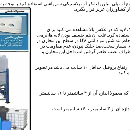
بع آب پلی اتیلن یا تانکر آب پلاستیکی سم پاشی استفاده کنید.با تو
ر کشاورزان عزیز قرار بگیرد.
 لایه که در عکس بالا مشاهده می کنید برای
ستفاده کرد.علت آن هم ضعیف بودن لایه ها،نرمی
بیش از حد بدنه مخزن،عدم توانایی طراحی این مخازن برای مصارف خاص،نداشتن مواد آنتی UV در سطح این مخازن در
یری بسیار سخت،ضد جلبک نبودن،عدم مقاومت در
اطراف نصب،طعم گرفتن آب داخل این مخازن و
ولی مخازن دوجداره دارای پروفیل دوجداره در بدنه خود می باشند که ارتفاع پروفیل حداقل ۱۰ سانت می باشد.در تصویر
 کنید.
ارتفاع پروفیل : فاصله بین جداره داخلی مخزن و تاج پروفیل می باشد که معمولا اندازه آن از ۳ سانتیمتر تا ۱۶ سانتیمتر
سانتیمتر است.