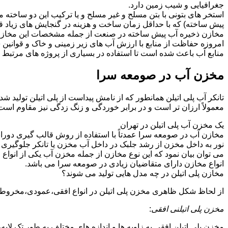
جغرافیایی و شیب زمین دارد.
استخر های بتونی با بتن مسلح و غیر مسلح و یا ترکیب این دو ساخ
پیش ساخته) که با حداقل زمان ساخت و هزینه در گنجایش های زیاد ق
مخازن ذخیره آب پیش ساخته در صنعت از جمله مشخصات این مخازن می تو
امروزه حفاظت از منابع با ارزش آب های زیر زمینی و خاک و قوانی
منابع آب باعث شده است تا استفاده در بسیاری از پروژه های مرتبط ب
مخزن آب در صومعه سرا
تانکر آب پلی اتیلن همانطور که از نامش پیداست از پلی اتیلن تولید 
معمولاً ارزان تر است و در برابر خوردگی و زنگ زدگی نیز مقاوم است
یک مخزن آب پلی اتیلن در تهران
مخازن آب در صومعه سرا عمدتاً با استفاده از روش قالب گیری دوران
نور به داخل مخزن از رشد جلبک در داخل آب مخزن یا تانکر جلوگیری م
می توان بیان نمود که این نوع مخازن از جمله مخزن آب یکی از انو
انواع مخازن دارای متقاضیان زیادی در صومعه سرا می باشد.
مخازن پلی اتیلن در چه مدل هایی تولید می شوند؟
از لحاظ شکل ظاهری مخزن پلی اتیلن در انواع افقی،عمودی،مخروطی،مک
مخزن پلی اتیلنی افقی
:
مخزن پلی اتیلن افقی به زاویه ها و اندازه های مختلف به طور تک لایه،