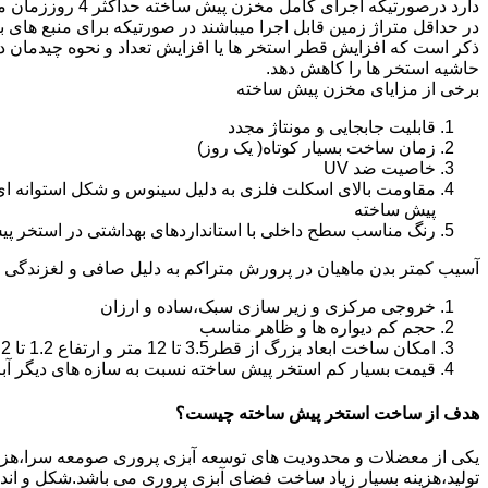
دارد درصورتیکه اجرا
در حداقل متراژ زمین قابل اجرا میباشند در صورتیکه برای منبع های ب
ذکر است که افزایش قطر استخر ها یا افزایش تعداد و نحوه چیدمان 
حاشیه استخر ها را کاهش دهد.
برخی از مزایای مخزن پیش ساخته
قابلیت جابجایی و مونتاژ مجدد
زمان ساخت بسیار کوتاه( یک روز)
خاصیت ضد UV
مقاومت بالای اسکلت فلزی به دلیل سینوس و شکل استوانه ای
پیش ساخته
رنگ مناسب سطح داخلی با استانداردهای بهداشتی در استخر پ
آسیب کمتر بدن ماهیان در پرورش متراکم به دلیل صافی و لغزندگی 
خروجی مرکزی و زیر سازی سبک،ساده و ارزان
حجم کم دیواره ها و ظاهر مناسب
امکان ساخت ابعاد بزرگ از قطر3.5 تا 12 متر و ارتفاع 1.2 تا 2.2 متر
قیمت بسیار کم استخر پیش ساخته نسبت به سازه های دیگر آب
هدف از ساخت استخر پیش ساخته چیست؟
یکی از معضلات و محدودیت های توسعه آبزی پروری صومعه سرا،هزینه با
تولید،هزینه بسیار زیاد ساخت فضای آبزی پروری می باشد.شکل و ا