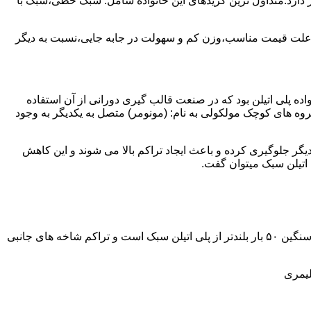
ز آن استفاده می شود و مقدار 85 درصد بازار این صنعت را در اختیار دارد.متداول ترین گریدهای این خانواده شامل: سبک خطی،سبک با
به علت قیمت مناسب،وزن کم و سهولت در جابه جایی،نسبت به دیگر
ه نمود.پلی اتیلن سبک نخستین عضو خانواده پلی اتیلن بود که در صنعت قالب گیری دورانی از آن استفاده
روه های کوچک مولکولی به نام: (مونومر) متصل به یکدیگر به وجود
گر جلوگیری کرده و باعث ایجاد تراکم بالا می شوند و این کاهش
پلی اتیلن سنگین مثل پلی اتیلن سبک از اتم های هیدروژن و کربن تشکیل می شود.فرق در این مورد می باشد که طول زنجیره های پلی اتیلن سنگین ۵۰ بار بلندتر از پلی اتیلن سبک است و تراکم شاخه های جانبی
لیمری