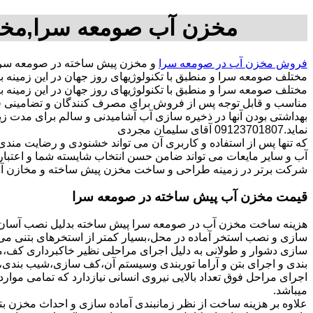
مخزن آب صومعه سرا,مخز
فروش مخزن آب در صومعه سرا
و مخزن پیش ساخته در صومعه سرا
مختلف صومعه سرا و منطبق با تکنولوژیهای روز جهان در این زمین
مختلف صومعه سرا و منطبق با تکنولوژیهای روز جهان در این زمینه بک
مناسب و قابل توجه پس از فروش برای مصرف کنندگان و تضامینی قو
بهداشتی بودن آنها در ذخیره سازی آب آشامیدنی و سالم برای مدت ز
نماید.09123701807 آقای سلیمان مجردی
که تنها پس از استفاده و کاربری آن می تواند خشنودی و رضایت من
آب و سایر مایعات می تواند ضامن حسن انتخاب شایسته شما و اعتبا
شرکت برتر در زمینه طراحی و ساخت مخزن پیش ساخته و مخازن آب
قیمت مخزن آب پیش ساخته در صومعه سرا
هزینه ساخت مخزن آب در صومعه سرا پیش ساخته بدلیل نصب آسان و 
سازی و نصب استخر آماده در محل،بسیار کمتر از استخرهای بتنی می ب
سازی دشوار و طولانی به دلیل اجرای مراحلی نظیر خاکبرداری کف،مخ
بندی و اجرای بتن و آراما توربندی وسیستم آن،کف سازی،شیب بندی،ح
اجرای مراحل فوق تعداد بالایی نیروی انسانی نیازدارد که تمامی موار
میباشد.