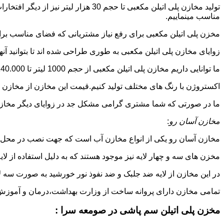
تولید مخازن پلی اتیلن مکعبی تا حجم
مناسب مینماییم.
مخزن پلی اتیلن مکعبی برای رفع نیاز مشتریانی که فضای مناسب برای
زوایای مخازن پلی اتیلن مکعبی به طوری طراحی شده اند تا بتوانید آنها
ما توانایی داریم مخازن پلی اتیلن مکعبی از حجم 1000 لیتر تا 140.000 لیتر به طور روتاری و دوجداره در قالب های روش
اکستروژن با رنگ های مختلف تولید کنیم.قیمت این مخازن از مخازن ا
ما در صورتی که شما مشتری گرامی مشکل جد در زوایای دیگر مخازن پل
مخازن آسان رو
:
مخازن آسان رو یکی از انواع مخازن آب است که جهت نصب در محل 
مخزن های سه و چهار لایه نیز موجود هستند که به دلیل استفاده از ل
در این مخازن از لایه ضد جلبک و ضد نفوذ نور خورشید به صورت سه ل
تمامی مخازن دارای پروانه ساخت از وزارت بهداشت،درمان و آموزش پزشکی هستند و از موا
مخزن پلی اتیلن سم پاشی در صومعه سرا :