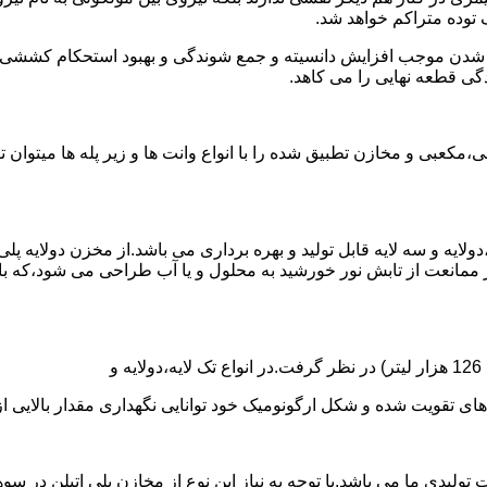
توده متراکم خواهد شد.
الی شدن موجب افزایش دانسیته و جمع شوندگی و بهبود استحکام کشش
گی قطعه نهایی را می کاهد.
عبی و مخازن تطبیق شده را با انواع وانت ها و زیر پله ها میتوان 
دولایه و سه لایه قابل تولید و بهره برداری می باشد.از مخزن دولایه پ
 ممانعت از تابش نور خورشید به محلول و یا آب طراحی می شود،که با
ه و شکل ارگونومیک خود توانایی نگهداری مقدار بالایی از مایعات با PH بالا و پا
30 هزار لیتر نیز از دیگر افتخارات تولیدی ما می باشد.با توجه به نیاز این نوع از مخاز