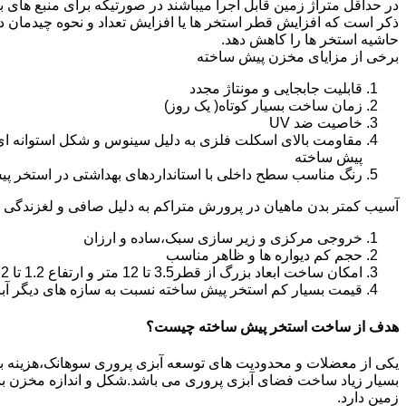
در حداقل متراژ زمین قابل اجرا میباشند در صورتیکه برای منبع های ب
ذکر است که افزایش قطر استخر ها یا افزایش تعداد و نحوه چیدمان 
حاشیه استخر ها را کاهش دهد.
برخی از مزایای مخزن پیش ساخته
قابلیت جابجایی و مونتاژ مجدد
زمان ساخت بسیار کوتاه( یک روز)
خاصیت ضد UV
مقاومت بالای اسکلت فلزی به دلیل سینوس و شکل استوانه ای
پیش ساخته
رنگ مناسب سطح داخلی با استانداردهای بهداشتی در استخر پ
آسیب کمتر بدن ماهیان در پرورش متراکم به دلیل صافی و لغزندگی 
خروجی مرکزی و زیر سازی سبک،ساده و ارزان
حجم کم دیواره ها و ظاهر مناسب
امکان ساخت ابعاد بزرگ از قطر3.5 تا 12 متر و ارتفاع 1.2 تا 2.2 متر
قیمت بسیار کم استخر پیش ساخته نسبت به سازه های دیگر آب
هدف از ساخت استخر پیش ساخته چیست؟
یکی از معضلات و محدودیت های توسعه آبزی پروری سوهانک،هزینه بالای 
بسیار زیاد ساخت فضای آبزی پروری می باشد.شکل و اندازه مخزن 
زمین دارد.