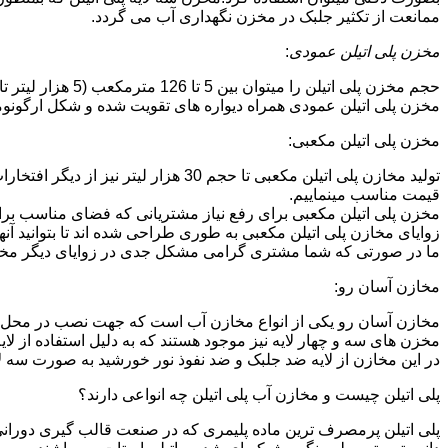
ممانعت از تکثیر جلبک در مخزن نگهداری آب می گردد.
مخزن پلی اتیلن عمودی
:
حجم مخزن پلی اتیلن را میتوان بین 5 تا 126 مترمکعب (5 هزار لیتر تا 126 هزار لیتر) در نظر گرفت.در انواع تک لایه،دولایه و سه لایه که قابل تولید می باشد.
مخزن پلی اتیلن عمودی همراه دیواره های تقویت شده و شکل ارگونومیک خو
مخزن پلی اتیلن مکعبی:
تولید مخازن پلی اتیلن مکعبی تا حجم 
قیمت مناسب مینماییم.
مخزن پلی اتیلن مکعبی برای رفع نیاز مشتریانی که فضای مناسب برای
زوایای مخازن پلی اتیلن مکعبی به طوری طراحی شده اند تا بتوانید آنها
ما در صورتی که شما مشتری گرامی مشکل جدی در زوایای دیگر مخازن پ
مخازن آسان رو:
مخازن آسان رو یکی از انواع مخازن آب است که جهت نصب در محل 
مخزن های سه و چهار لایه نیز موجود هستند که به دلیل استفاده از ل
در این مخازن از لایه ضد جلبک و ضد نفوذ نور خورشید به صورت سه ل
پلی اتیلن چیست و مخازن آب پلی اتیلن چه انواعی دارند؟