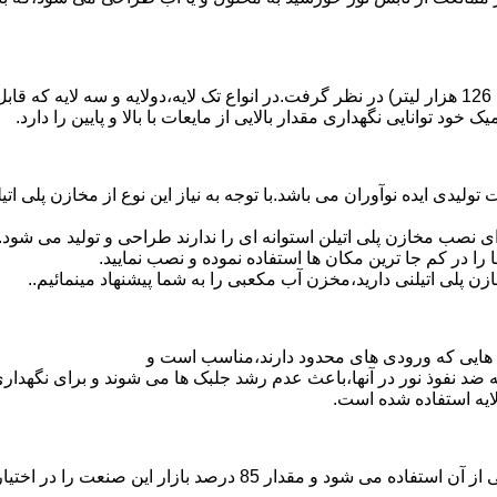
د توانایی نگهداری مقدار بالایی از مایعات با بالا و پایین را دارد.
30 هزار لیتر نیز از دیگر افتخارات تولیدی ایده نوآوران می باشد.با توجه به نیاز این نو
 نصب مخازن پلی اتیلن استوانه ای را ندارند طراحی و تولید می شود.
 را در کم جا ترین مکان ها استفاده نموده و نصب نمایید.
لی اتیلنی دارید،مخزن آب مکعبی را به شما پیشنهاد مینمائیم..
هایی که ورودی های محدود دارند،مناسب است و
ایه ضد نفوذ نور در آنها،باعث عدم رشد جلبک ها می شوند و برای نگه
ایه استفاده شده است.
پلی اتیلن پرمصرف ترین ماده پلیمری که در صنعت قالب گیری دورانی ا