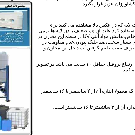
کشاورزان عزیز قرار بگیرد.
 لایه که در عکس بالا مشاهده می کنید برای
ستفاده کرد.علت آن هم ضعیف بودن لایه ها،نرمی
بیش از حد بدنه مخزن،عدم توانایی طراحی این مخازن برای مصارف خاص،نداشتن مواد آنتی UV در سطح این مخازن در
یری بسیار سخت،ضد جلبک نبودن،عدم مقاومت در
اطراف نصب،طعم گرفتن آب داخل این مخازن و
ولی مخازن دوجداره دارای پروفیل دوجداره در بدنه خود می باشند که ارتفاع پروفیل حداقل ۱۰ سانت می باشد.در تصویر
 کنید.
ارتفاع پروفیل : فاصله بین جداره داخلی مخزن و تاج پروفیل می باشد که معمولا اندازه آن از ۳ سانتیمتر تا ۱۶ سانتیمتر
سانتیمتر است.