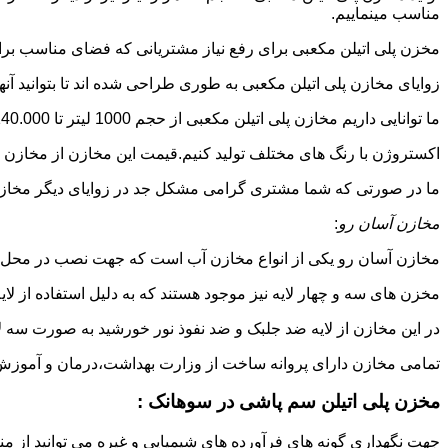
مناسب مینماییم.
مخزن پلی اتیلن مکعبی برای رفع نیاز مشتریانی که فضای مناسب برای
زوایای مخازن پلی اتیلن مکعبی به طوری طراحی شده اند تا بتوانید آنها
ما توانایی داریم مخازن پلی اتیلن مکعبی از حجم 1000 لیتر تا 140.000 لیتر به طور روتاری و دوجداره در قالب های روش
اکستروژن با رنگ های مختلف تولید کنیم.قیمت این مخازن از مخازن ا
ما در صورتی که شما مشتری گرامی مشکل جد در زوایای دیگر مخازن پل
مخازن آسان رو
:
مخازن آسان رو یکی از انواع مخازن آب است که جهت نصب در محل 
مخزن های سه و چهار لایه نیز موجود هستند که به دلیل استفاده از ل
در این مخازن از لایه ضد جلبک و ضد نفوذ نور خورشید به صورت سه ل
تمامی مخازن دارای پروانه ساخت از وزارت بهداشت،درمان و آموزش پزشکی هستند و از موا
مخزن پلی اتیلن سم پاشی در سوهانک :
جهت نگهداری گونه های فرآورده های شیمیایی و غیره می توانید از من