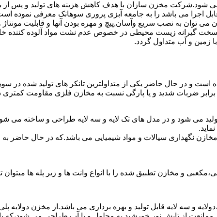
ه می شود.شرکت مخزن سازان با هدف کاهش هزینه های تولید و پس از 
ابل اجرا می باشد را به جامعه آبزی پروری سوهانک معرفی نموده است
ان به نصب سریع وآسان,پیچ و مهره بودن آنها و قابلیت مونتاژ و دمون
ن سخت گیرانه زیست محیطی در خصوص عدم نشت مواد آلوده کننده خاک
ا زمین و آب متداول گردد.
شده است و در حال حاضر یکی از متداولترین تانکر های تولید شده در سو
 برابر ضربات شدید و یا پارگی نسبت به مخازن فلزی مقاومت کمتری دا
ولید می شود و در مدل های تک لایه و سه لایه طراحی و ساخته می شوند
ماید.
اع مخازن نگهداری سیالات و مواد شیمیایی می باشد.که در حال حاضر 
عبی و مخازن تطبیق شده را با انواع وانت ها و زیر پله ها میتوان ت
دولایه و سه لایه قابل تولید و بهره برداری می باشد.از مخزن دولایه پ
 ممانعت از تابش نور خورشید به محلول و یا آب طراحی می شود،که با