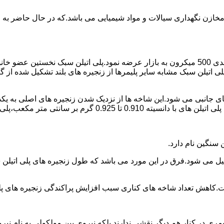
اع مخازن نگهداری سیالات و مواد شیمیایی می باشد.که در حال حاضر 
در سال 1961 میلادی کمپانی اکواستار پودر پلی اتیلن سبک را با دانه بندی 500 میکرون به بازار عرض
لی اتیلن سبک مشابه سایر پلیمرها از زنجیره های بلند تشکیل شده از گ
ی جانبی می شود.این شاخه ها از نزدیک شدن زنجیره های اصلی به یکدی
سانتی متر مکعب،پلی اتیلن سبک میتوان گفت.
ست.کاهش تعداد شاخه های کناری سبب افزایش پراکندگی زنجیره های پ
ی در کنار هم دیگر نقشی ندارند بلکه نیروی بین مولکولی به نام نیروی