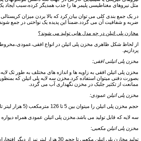
مثل نیروهای مغناطیسی پلیمر ها را جذب همدیگر کرده،سبب ایجاد یک 
در یک جمع بندی کلی می توان بیان کرد که بالا بردن میزان کریست
ضربه و شفافیت آن می گردد.ضمناً این پدیده یک نواختی در جمع شوند
مخازن پلی اتیلن در چه مدل هایی تولید می شوند؟
از لحاظ شکل ظاهری مخزن پلی اتیلن در انواع افقی،عمودی،مخروطی،مک
پردازیم.
مخزن پلی اتیلنی افقی:
مخزن پلی اتیلن افقی به زاویه ها و اندازه های مختلف به طور تک لایه،
بصورت دفنی میتوان استفاده کرد.مخزن سه لایه پلی اتیلن که بمنظور
ممانعت از تکثیر جلبک در مخزن نگهداری آب می گردد.
مخزن پلی اتیلن عمودی:
حجم مخزن پلی اتیلن را میتوان بین 5 تا 126 مترمکعب (5 هزار لیتر تا 126 هزار لیتر) در نظر گرفت.در انواع تک لایه،دولایه و
سه لایه که قابل تولید می باشد.مخزن پلی اتیلن عمودی همراه دیواره های تقویت شد
مخزن پلی اتیلن مکعبی
:
تولید مخازن پلی اتیلن مکعبی تا حجم 