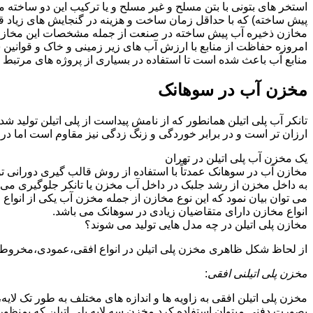
استخر های بتونی با بتن مسلح و غیر مسلح و یا ترکیب این دو ساخت
پیش ساخته) که با حداقل زمان ساخت و هزینه در گنجایش های زیاد ق
مخازن ذخیره آب پیش ساخته در صنعت از جمله مشخصات این مخازن می تو
امروزه حفاظت از منابع با ارزش آب های زیر زمینی و خاک و قوانی
منابع آب باعث شده است تا استفاده در بسیاری از پروژه های مرتبط ب
مخزن آب در سوهانک
تانکر آب پلی اتیلن همانطور که از نامش پیداست از پلی اتیلن تولید 
ارزان تر است و در برابر خوردگی و زنگ زدگی نیز مقاوم است اما در
یک مخزن آب پلی اتیلن در تهران
مخازن آب در سوهانک عمدتاً با استفاده از روش قالب گیری دورانی ت
به داخل مخزن از رشد جلبک در داخل آب مخزن یا تانکر جلوگیری می ن
می توان بیان نمود که این نوع مخازن از جمله مخزن آب یکی از انو
انواع مخازن دارای متقاضیان زیادی در سوهانک می باشد.
مخازن پلی اتیلن در چه مدل هایی تولید می شوند؟
از لحاظ شکل ظاهری مخزن پلی اتیلن در انواع افقی،عمودی،مخروطی،مک
مخزن پلی اتیلنی افقی
:
مخزن پلی اتیلن افقی به زاویه ها و اندازه های مختلف به طور تک لایه،
بصورت دفنی میتوان استفاده کرد.مخزن سه لایه پلی اتیلن که بمنظور