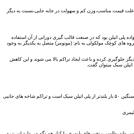
به علت قیمت مناسب،وزن کم و سهولت در جابه جایی،نسبت به دیگر
ه نمود.پلی اتیلن سبک نخستین عضو خانواده پلی اتیلن بود که در صنعت قالب گیری دورانی از آن استفاده
روه های کوچک مولکولی به نام: (مونومر) متصل به یکدیگر به وجود
گر جلوگیری کرده و باعث ایجاد تراکم بالا می شوند و این کاهش
پلی اتیلن سنگین مثل پلی اتیلن سبک از اتم های هیدروژن و کربن تشکیل می شود.فرق در این مورد می باشد که طول زنجیره های پلی اتیلن سنگین ۵۰ بار بلندتر از پلی اتیلن سبک است و تراکم شاخه های جانبی
لیمری
ی واندروالسی،زنجیر های پلیمری را کنار هم نگه می دارد.این نیرو