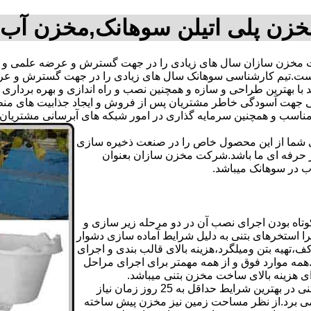
زن پلی اتیلن سوهانک,مخزن آب
خزن سازان سال های زیادی را در جهت گسترش و عرضه علمی و تک
فته است.تیم کارشناسی سوهانک سال های زیادی را در جهت گسترش و 
اند با بهترین طراحی و سازه و همچنین نصب و راه اندازی و بهره بردار
هت آسودگی خاطر مشتریان پس از فروش و ایجاد جذابیت های منطقی ب
دی شما از این محصول خاص را در صنعت ذخیره سازی
ر حرفه ای ما باشد.شرکت مخزن سازان بعنوان
 در سوهانک میباشد.
اه بودن اجرای نصب آن در دو مرحله زیر سازی و
ا استخرهای بتنی به دلیل شرایط آماده سازی دشوار
تهیه بتن ومیلگرد،هزینه بالای قالب بندی و اجرای
مه موارد فوق و از همه مهمتر برای اجرای مراحل
رای هزینه بالای ساخت مخزن بتنی میباشد.
علاوه بر هزینه ساخت از نظر زمانبندی آماده سازی و احداث مخزن بتنی در بهترین شرایط حداقل به 25 روز زمان نیاز
ی کامل مخزن پیش ساخته حداکثر 4 روززمان می برد.از نظر مساحت زمین نیز مخزن پیش ساخته