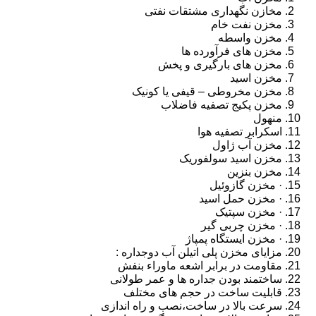
مخازن نگهداری مشتقات نفتی
مخزن نفت خام
مخزن واسطه
مخزن های فرآورده ها
مخزن های بارگیری و پخش
مخزن اسید
مخزن مخروطی – قیفی یا کونیک
مخزن پکیج تصفیه فاضلاب
منهول
اسکرابر تصفیه هوا
مخزن آب ژاول
مخزن اسید سولفوریک
مخزن بنزین
· مخزن گازوئیل
· مخزن حمل اسید
· مخزن سپتیک
· مخزن چربی گیر
· مخزن ایستگاه پمپاژ
مزایای مخزن پلی اتیلن آب دوجداره :
مقاومت در برابر اشعه ماوراء بنفش
ساختمند بودن جداره ها و عمر طولانی
قابلیت ساخت در حجم های مختلف
سرعت بالا در ساخت،نصب و راه اندازی