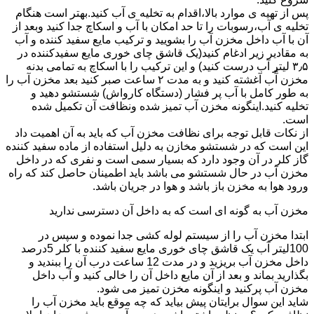
پس از تهیه ی موارد بالا،اقدام به تخلیه ی آب کنید.بهتر است هنگام
تخلیه ی آب،رسوبات را تا حد امکان با آب و اسکاچ جدا کنید وبعد از
آن با آب داخل مخزن آب را بشویید و ترکیب مایع سفید کننده و آب
به مقادیر زیر ادغام کنید(یک قاشق چای خوری مایع سفیدکننده در
۳٫۵ لیتر آب درست کنید) و این ترکیب را با اسکاچ به تمامی بدنه
مخزن آّب آغشته کنید و به مدت ۲ ساعت صبر کنید بعد مخزن آب را
به طور کامل با آب پر فشار (دستگاه کارواش) شستشو دهید و
تخلیه کنید.اینگونه مخزن آب تمیز شده ونظافت آن تکمیل شده
است.
از نکات قابل توجه برای نظافت مخزن آب که باید به آن اهمیت داد
این است که در شستشو مخازن به دلیل استفاده از ماده سفید کننده
گاز کلر در آن وجود دارد که بسیار سمی است و نفری که در داخل
مخزن آب در حال شستشو می باشد باید اطمینان حاصل کند که راه
ورود هوا به مخزن باز باشد و هوا در جریان باشد.
مخزن آب به گونه ای است که به داخل آن دسترسی ندارید
ابتدا مخزن آب را از سیستم لوله کشی جدا نموده و سپس در
100لیتر آب یک قاشق چای خوری مایع سفید کننده با کلر 5درصد
داخل مخزن آب بریزید و در مدت 12 ساعت درب آن را ببندید و
بگذارید بماند و بعد از آن مایع داخل آن را خالی کنید و آب داخل
مخزن آب پرکنید و اینگونه مخزن تمیز می شود.
شاید این سوال برایتان پیش بیاید که چه موقع باید مخزن آب را