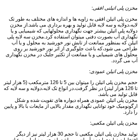
مخزن پلی اتیلنی افقی
:
مخزن پلی اتیلن افقی به زاویه ها و اندازه های مختلف به طور تک
لایه،دولایه و سه لایه قابل تولید و بهره برداری می باشد.از مخزن
دولایه پلی اتیلن بیشتر جهت نگهداری محلولهایی که شیمیایی و یا
نگهداری آب بصورت دفنی میتوان استفاده کرد.مخزن سه لایه پلی
اتیلن که بمنظور ممانعت از تابش نور خورشید به محلول و یا آب
طراحی می شود،که باعث جلوگیری از اثر نور خورشید بر روی
محلول های شیمیایی و یا ممانعت از تکثیر جلبک در مخزن نگهداری
آب می گردد.
مخزن پلی اتیلن عمودی
:
حجم مخزن پلی اتیلن را میتوان بین 5 تا 126 مترمکعب (5 هزار لیتر
تا 126 هزار لیتر) در نظر گرفت.در انواع تک لایه،دولایه و سه لایه که
قابل تولید می باشد.
مخزن پلی اتیلن عمودی همراه دیواره های تقویت شده و شکل
ارگونومیک خود توانایی نگهداری مقدار بالایی از مایعات با بالا و پایین
را دارد.
مخزن پلی اتیلن مکعبی:
تولید مخازن پلی اتیلن مکعبی تا حجم 30 هزار لیتر نیز از دیگر
افتخارات تولیدی ایده نوآوران می باشد.با توجه به نیاز این نوع از