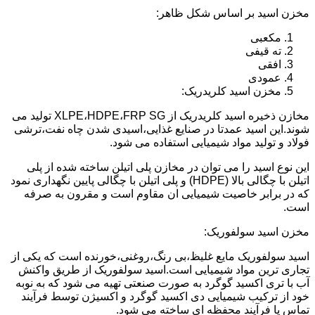
مخزن اسید بر اساس شکل ظاهر:
مکعبی
ته قیفی
افقی
عمودی
مخزن اسید کلریدریک:
مخازن ذخیره اسید کلریدریک از XLPE،HDPE،FRP SG تولید می
شوند.این اسید عمدتا در صنایع غذایی،اسیدی شدن چاه نفت،ترشی
فولاد و تولید مواد شیمیایی استفاده می شود.
این نوع اسید را می توان در مخازن پلی اتیلن ساخته شده از پلی
اتیلن با چگالی بالا (HDPE) و پلی اتیلن با چگالی پایین نگهداری نمود
که در برابر خاصیت شیمیایی ان مقاوم است و مقرون به صرفه
است.
مخزن اسید سولفوریک:
اسید سولفوریک مایع غلیظ،بی رنگ،روغنی،خورنده است که یکی از
تجاری ترین مواد شیمیایی است.اسید سولفوریک از طریق واکنش
آب با تری اکسید گوگرد به صورت صنعتی تهیه می شود که به نوبه
خود از ترکیب شیمیایی دی اکسید گوگرد و اکسیژن توسط فرآیند
تماس یا فرآیند محفظه ای ساخته می شود.