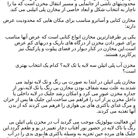
محدودیتهای ناشی از جانمایی و مسیر انتقال مخزن است که ما را
ناچار به انتخاب شکل و ابعاد خاصی از مخازن پلی اتیلنی می کند.
مخازن کتابی و آسانرو مناسب برای مکان هایی که محدودیت عرض
دارند:
یکی پر طرفدارترین مخازن انواع کتابی است که عرض آنها مناسب
برای عبور دادن مخزن از درگاه های باریک و دربهای کم عرض
است.این مخازن در کنار دیوار در فضای پیلوت و پارکینگ نیز
پرکاربرد هستند.
مخزن آب پلی اتیلن سه لایه یا تک لایه؟ کدام یک انتخاب بهتری
است؟
مخازن پلی اتیلن در ابتدا به صورت بی رنگ و تک لایه تولید می
شدند.به علت نیمه شفاف بودن مخازن بی رنگ یا تک لایه،نور از
جداره مخزن عبور می کرد و امکان رشد جلبک در لایه داخلی یا
داخل مخزن پر از آب را فراهم می ساخت.این جلبک ها پس از خزان
و مرگ غذای باکتری های بی هوازی را فرهم می کردند که از بدن
آنها تغذیه می کردند.
این فعالیت بیولوژیک موجب می گردید آب در مخزن پلی اتیلن بی
رنگ یا تاک لایه در حضور نور آفتاب دچار تغییر در بو و طعم گردد.این
جلبک های مرده حین تجزیه به وسیله باکتری ها،بوی بدی را در آب