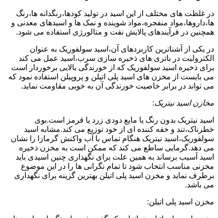
در غلظت های مختلف از این اسید در تولید کودها،رنگدانه ها،رنگ
ها،داروها،مواد منفجره،مواد شوینده و نمک ها و اسیدهای معدنی و
همچنین در فرآیندهای پالایش نفت و متالورژی استفاده می شود.
در یکی از آشناترین کاربردهای آن،اسید سولفوریک به عنوان
الکترولیت در باتری های ذخیره سازی سرب،اسید عمل می کند
برای ذخیره اسید سولفوریک که از خورندگی بالایی برخوردار است
می بایست از مخزن های اسید پلی اتیلن و پروپیلن استفاده نمود که
می تواند در برابر خاصیت خورندگی آن به خوبی مقاومت نماید.
مخازن اسید نیتریک
:
اسید نیتریک بدون رنگ یا مایع دودی زرد یا قرمز است.بوی
خطرناک،تند و خفه کننده ای از خود توزیع می کند.مشابه اسید
سولفوریک،اسید نیتریک هنگام تماس با آب واکنش گرمازا را نشان
می دهد.گرمایی ساطع می کند که ممکن است به مخزن ذخیره
اسید آسیب برساند به همین علت برای نگهداری چنین اسیدی باید
مخزنی مناسب انتخاب شود تا تمام نگرانی ها را در این موضوع
برطرف نماید و مخزن اسید پلی اتیلن بهترین گزینه برای نگهداری
می باشد.
مخزن اسید پلی اتیلن: