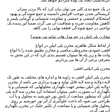
کرده،سبب ایجاد یک توده متراکم خواهد شد.
در یک جمع بندی کلی می توان بیان کرد که بالا بردن میزان
کریستالی شدن موجب افزایش دانسیته و جمع شوندگی و بهبود
استحکام کششی و خمشی و مقاومت شیمیایی و گرمایی پلیمر و
کاهش مقاومت ضربه و شفافیت آن می گردد.ضمناً این پدیده یک
نواختی در جمع شوندگی قطعه نهایی را می کاهد.
مخازن پلی اتیلن در چه مدل هایی تولید می شوند؟
از لحاظ شکل ظاهری مخزن پلی اتیلن در انواع
افقی،عمودی،مخروطی،مکعبی و مخازن تطبیق شده را با انواع
وانت ها و زیر پله ها میتوان تقسیم بندی کرد که در این بخش به
معرفی برخی از آن ها می پردازیم.
مخزن پلی اتیلنی افقی:
مخزن پلی اتیلن افقی به زاویه ها و اندازه های مختلف به طور تک
لایه،دولایه و سه لایه قابل تولید و بهره برداری می باشد.از مخزن
دولایه پلی اتیلن بیشتر جهت نگهداری محلولهایی که شیمیایی و یا
نگهداری آب بصورت دفنی میتوان استفاده کرد.مخزن سه لایه پلی
اتیلن که بمنظور ممانعت از تابش نور خورشید به محلول و یا آب
طراحی می شود،که باعث جلوگیری از اثر نور خورشید بر روی
محلول های شیمیایی و یا ممانعت از تکثیر جلبک در مخزن نگهداری
آب می گردد.