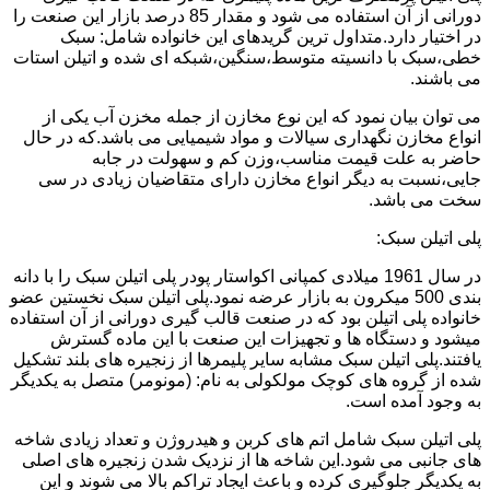
دورانی از آن استفاده می شود و مقدار 85 درصد بازار این صنعت را
در اختیار دارد.متداول ترین گریدهای این خانواده شامل: سبک
خطی،سبک با دانسیته متوسط،سنگین،شبکه ای شده و اتیلن استات
می باشند.
می توان بیان نمود که این نوع مخازن از جمله مخزن آب یکی از
انواع مخازن نگهداری سیالات و مواد شیمیایی می باشد.که در حال
حاضر به علت قیمت مناسب،وزن کم و سهولت در جابه
جایی،نسبت به دیگر انواع مخازن دارای متقاضیان زیادی در سی
سخت می باشد.
پلی اتیلن سبک:
در سال 1961 میلادی کمپانی اکواستار پودر پلی اتیلن سبک را با دانه
بندی 500 میکرون به بازار عرضه نمود.پلی اتیلن سبک نخستین عضو
خانواده پلی اتیلن بود که در صنعت قالب گیری دورانی از آن استفاده
میشود و دستگاه ها و تجهیزات این صنعت با این ماده گسترش
یافتند.پلی اتیلن سبک مشابه سایر پلیمرها از زنجیره های بلند تشکیل
شده از گروه های کوچک مولکولی به نام: (مونومر) متصل به یکدیگر
به وجود آمده است.
پلی اتیلن سبک شامل اتم های کربن و هیدروژن و تعداد زیادی شاخه
های جانبی می شود.این شاخه ها از نزدیک شدن زنجیره های اصلی
به یکدیگر جلوگیری کرده و باعث ایجاد تراکم بالا می شوند و این