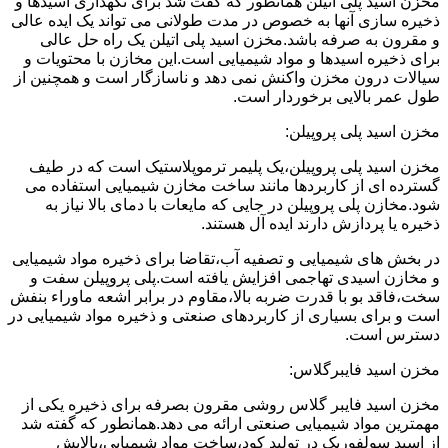
مخزن اسید پلی اتیلن همانطور که گفت شد برای نگهداری اسیدها و
ذخیره سازی آنها به خصوص در مدت طولانی می تواند یک ایده عالی
و مقرون به صرفه باشد.مخزن اسید پلی اتیلن یک راه حل عالی
برای ذخیره اسیدها و مواد شیمیایی است.این مخازن با محتویات و
سیالات درون مخزن واکنش نمی دهد و ناسازگار است و همچنین از
طول عمر بالایی برخوردار است.
مخزن اسید پلی پروپیلن:
مخزن اسید پلی پروپیلن،یک پلیمر ترموپلاستیک است که در طیف
گسترده ای از کاربردها مانند ساخت مخازن شیمیایی استفاده می
شود.مخازن پلی پروپیلن در جایی که مایعات با دمای بالا نیاز به
ذخیره یا پردازش دارند ایده آل هستند.
در بخش های شیمیایی و تصفیه آب،تقاضا برای ذخیره مواد شیمیایی
و مخازن اسیدی تهاجمی افزایش یافته است.پلی پروپیلن سفت و
سخت،فاقد بو با قدرت ضربه بالا،مقاوم در برابر اشعه ماوراء بنفش
است و برای بسیاری از کاربردهای صنعتی و ذخیره مواد شیمیایی در
دسترس است.
مخزن اسید فایبرگلاس:
مخزن اسید فایبر گلاس روشی مقرون بصرفه برای ذخیره یکی از
مهمترین مواد شیمیایی صنعتی ارائه می دهد.همانطور که گفته شد
از اسید سولفوریک در تولید کود،ساخت مواد شیمیایی،پالایش