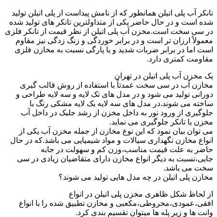
تانکر آب پلی اتیلن همانطور که از نامش پیداست از پلی اتیلن تولید
شده است و در حال حاضر یکی از متداولترین تانکر های تولید شده
در سی سخت است.مخزن آب پلی اتیلن از نظر قیمت از تانکر فلزی
معمولاً ارزان تر است و در برابر خوردگی و زنگ زدگی نیز مقاوم
است اما در برابر ضربات شدید و یا پارگی نسبت به مخازن فلزی
مقاومت کمتری دارد.
یک مخزن آب پلی اتیلن در تهران
مخازن آب در سی سخت عمدتاً با استفاده از روش قالب گیری
دورانی تولید می شود و در مدل های تک لایه و سه لایه طراحی و
ساخته می شوند.در مدل های سه لایه یک لایه مشکی رنگ با
جلوگیری از ورود نور به داخل مخزن از رشد جلبک در داخل آب
مخزن یا تانکر جلوگیری می نماید.
می توان بیان نمود که این نوع مخازن از جمله مخزن آب یکی از
انواع مخازن نگهداری سیالات و مواد شیمیایی می باشد.که در حال
حاضر به علت قیمت مناسب،وزن کم و سهولت در جابه
جایی،نسبت به دیگر انواع مخازن دارای متقاضیان زیادی در سی
سخت می باشد.
مخازن پلی اتیلن در چه مدل هایی تولید می شوند؟
از لحاظ شکل ظاهری مخزن پلی اتیلن در انواع
افقی،عمودی،مخروطی،مکعبی و مخازن تطبیق شده را با انواع
وانت ها و زیر پله ها میتوان تقسیم بندی کرد.