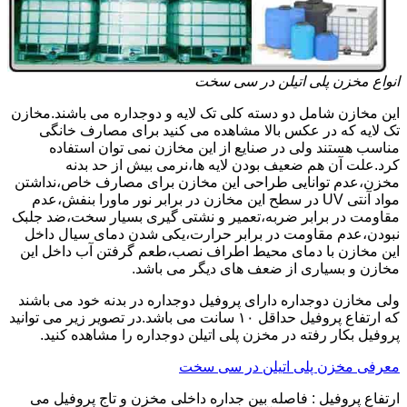
انواع مخزن پلی اتیلن در سی سخت
این مخازن شامل دو دسته کلی تک لایه و دوجداره می باشند.مخازن
تک لایه که در عکس بالا مشاهده می کنید برای مصارف خانگی
مناسب هستند ولی در صنایع از این مخازن نمی توان استفاده
کرد.علت آن هم ضعیف بودن لایه ها،نرمی بیش از حد بدنه
مخزن،عدم توانایی طراحی این مخازن برای مصارف خاص،نداشتن
مواد آنتی UV در سطح این مخازن در برابر نور ماورا بنفش،عدم
مقاومت در برابر ضربه،تعمیر و نشتی گیری بسیار سخت،ضد جلبک
نبودن،عدم مقاومت در برابر حرارت،یکی شدن دمای سیال داخل
این مخازن با دمای محیط اطراف نصب،طعم گرفتن آب داخل این
مخازن و بسیاری از ضعف های دیگر می باشد.
ولی مخازن دوجداره دارای پروفیل دوجداره در بدنه خود می باشند
که ارتفاع پروفیل حداقل ۱۰ سانت می باشد.در تصویر زیر می توانید
پروفیل بکار رفته در مخزن پلی اتیلن دوجداره را مشاهده کنید.
معرفی مخزن پلی اتیلن در سی سخت
ارتفاع پروفیل : فاصله بین جداره داخلی مخزن و تاج پروفیل می