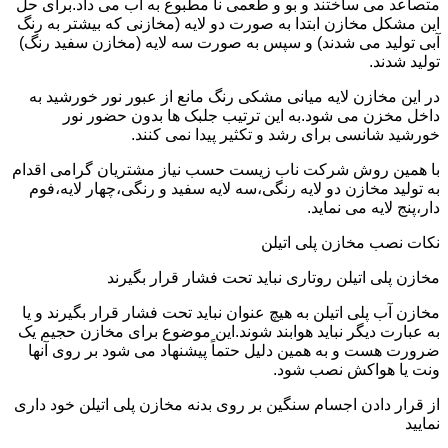
متصاعد می ساختند و بو و طعمی نا مطبوع به آب می داد.برای حل
این مشکل مخازن ابتدا به صورت دو لایه (مخازنی که بیشتر به رنگ
آبی تولید می شدند) و سپس به صورت سه لایه (مخازن سفید رنگ)
تولید شدند.
در این مخازن لایه میانی مشکی رنگ مانع از عبور نور خورشید به
داخل مخزن می شود.به این ترتیب جلبک ها بدون حضور نور
خورشید شانسی برای رشد و تکثیر پیدا نمی کنند.
با همین روش شرکت ناب زیست حسب نیاز مشتریان گرامی اقدام
به تولید مخازن دو لایه رنگی،سه لایه سفید و رنگی،چهار لایه،فوم
دار،پنج لایه می نماید.
نکات نصب مخازن پلی اتیلن
مخازن پلی اتیلن روتاری نباید تحت فشار قرار بگیرند
مخازن آب پلی اتیلن به هیچ عنوان نباید تحت فشار قرار بگیرند و یا
به عبارت دیگر نباید هوابند شوند.این موضوع برای مخازن حجیم یک
ضرورت هست و به همین دلیل حتماً پیشنهاد می شود بر روی آنها
ونت یا هواکش نصب شود.
از قرار دادن اجسام سنگین بر روی بدنه مخازن پلی اتیلن خود داری
نمایید