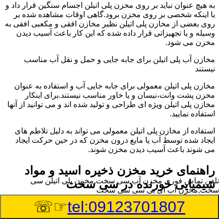
به هیچ عنوان نباید بر روی مخزن پلی اتیلن اجسام سنگین قرار داد و
یا اینکه شخصی بر روی مخزن برود.گاهی اوقات مشاهده شده بر
روی بعضی از مخازن پلی اتیلن نظیر مخازن افقی و مکعبی افقی به
وسیله و یا تجهیزاتی قرار داده شده که این کار باعث آسیب دیدن
مخزن می شود.
مخازن آب پلی اتیلن برای جابه جایی و حمل و نقل آب مناسب
نیستند
مخازن پلی اتیلن معمولی برای جابه جایی آب و استفاده به عنوان
مخزن پشت وانت،نیسان و یا خاور مناسب نیستند.برای اینکار
مخازن پلی اتیلن ویژه ای طراحی و تولید شده اند و می توانید از آنها
استفاده نمایید.
استفاده از مخازن پلی اتیلن معمولی می تواند به دلیل تلاطم های
ایجاد شده توسط آب یا مایع درون مخزن که در حین حرکت ایجاد
می شوند باعث آسیب دیدن مخزن شوند.
راهنمای خرید مخزن ذخیره اسید و مواد
تلفن تماس فوری
مخزن آب سی سخت,مخزن پلی اتیلن سی
شیمیایی خورنده در سی سخت
سخت,مخزن آب ای بی سی سی سخت
☞☏
tel:09123701807
مخزن ذخیره اسید و مواد شیمیایی باید به گونه ای تولید شوند که
بتوانند در برابر چگالی نسبتا بالا و خورندگی انواع اسیدها مقاومت