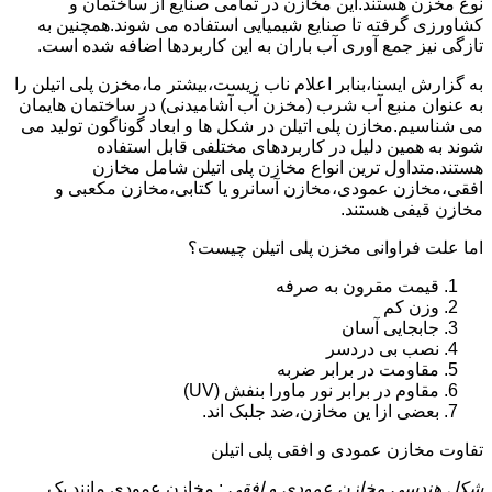
نوع مخزن هستند.این مخازن در تمامی صنایع از ساختمان و
کشاورزی گرفته تا صنایع شیمیایی استفاده می شوند.همچنین به
تازگی نیز جمع آوری آب باران به این کاربردها اضافه شده است.
به گزارش ایسنا،بنابر اعلام ناب زیست،بیشتر ما،مخزن پلی اتیلن را
به عنوان منبع آب شرب (مخزن آب آشامیدنی) در ساختمان هایمان
می شناسیم.مخازن پلی اتیلن در شکل ها و ابعاد گوناگون تولید می
شوند به همین دلیل در کاربردهای مختلفی قابل استفاده
هستند.متداول ترین انواع مخازن پلی اتیلن شامل مخازن
افقی،مخازن عمودی،مخازن آسانرو یا کتابی،مخازن مکعبی و
مخازن قیفی هستند.
اما علت فراوانی مخزن پلی اتیلن چیست؟
قیمت مقرون به صرفه
وزن کم
جابجایی آسان
نصب بی دردسر
مقاومت در برابر ضربه
مقاوم در برابر نور ماورا بنفش (UV)
بعضی ازا ین مخازن،ضد جلبک اند.
تفاوت مخازن عمودی و افقی پلی اتیلن
شکل هندسی مخازن عمودی و افقی
: مخازن عمودی مانند یک