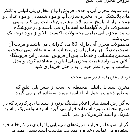
فروش مخزن پلی اتیلن
وب سایت مخزن آبی با هدف فروش انواع مخازن پلی اتیلنی و تانکر
های پلاستیکی برای ذخیره سازی آب و مواد شیمیایی و مواد غذایی و
همچنین ارائه پاسخ به سوالات مشتریان فعالیت می کند.تمامی
محصولات دارای گواهینامه استاندارد می باشند و در فروشگاه
سایت مخزن آبی تمامی محصولات باکیفیت بالا و از مواد درجه یک
می باشند.
محصولات مخزن آبی دارای 60 ماه گارانتی می باشند و مزیت آن
نسبت به دیگران ارسال آسان منبع آب به تمام نقاط سی سخت و
همچنین پشتیبانی و خدمات پس از فروش است.در این فروشگاه
آنلاین می توانید قیمت مخزن پلی اتیلن را مشاهده کرده و مدل
مناسب و مورد نظر خود را به راحتی خریداری کنید.
تولید مخزن اسید در سی سخت
مخزن اسید پلی اتیلنی محفظه ای است از جنس پلی اتیلن که
بمنظور ذخیره و حمل انواع اسید مورد استفاده قرار می گیرد.
به گزارش ایسنا،بنابر اعلام هلدینگ برتر،از اسید های پرکاربرد که در
صنایع مختلف مورد استفاده قرار می گیرد: اسید سولفوریک و اسید
نتیریک و اسید کلریدریک و...می باشد.
اگر از اسیدها در فرایند فرآیندهای شیمیایی یا تولیدی در کارخانه خود
استفاده می نمایید،ذخیره و مدیریت مناسب اسید بسیار مهم می