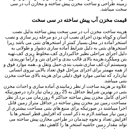
زمینه طراحی و ساخت مخزن پیش ساخته و مخازن آب در سی
سخت میباشد.
قیمت مخزن آب پیش ساخته در سی سخت
هزینه ساخت مخزن آب در سی سخت پیش ساخته بدلیل نصب
آسان و کوتاه بودن اجرای نصب آن در دو مرحله زیر سازی و نصب
استخر آماده در محل،بسیار کمتر از استخرهای بتنی می باشد زیرا
استخرهای بتنی به دلیل شرایط آماده سازی دشوار و طولانی به
دلیل اجرای مراحلی نظیر خاکبرداری کف،مخلوط ریزی کف،تهیه
بتن ومیلگرد،هزینه بالای قالب بندی و اجرای بتن و آراما توربندی
وسیستم آن،کف سازی،شیب بندی،حمل ونقل و...همه موارد فوق و
از همه مهمتر برای اجرای مراحل فوق تعداد بالایی نیروی انسانی
نیازدارد که تمامی موارد فوق دلیلی برای هزینه بالای ساخت مخزن
بتنی میباشد.
علاوه بر هزینه ساخت از نظر زمانبندی آماده سازی و احداث مخزن
بتنی در بهترین شرایط حداقل به 25 روز زمان نیاز دارد درصورتیکه
اجرای کامل مخزن پیش ساخته حداکثر 4 روززمان می برد.از نظر
مساحت زمین نیز مخزن پیش ساخته در حداقل متراژ زمین قابل
اجرا میباشند در صورتیکه برای منبع های بتنی مساحت بیشتری از
زمین نیاز میباشد.لازم به ذکر است که افزایش قطر استخر ها یا
افزایش تعداد و نحوه چیدمان در طراحی مخازن پیش ساخته می
تواند مقدار زمین حاشیه استخر ها را کاهش دهد.