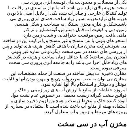
یکی از معضلات و محدودیت های توسعه آبزی پروری سی
سخت،هزینه بالای تولید می باشد که مانع از توانمندی در رقابت با
تولید کنندگان خارجی و صادرات شده یکی از دلایل اصلی بالا بودن
هزینه های تولید،هزینه بسیار زیاد ساخت فضای آبزی پروری می
باشد.شکل و اندازه مخزن بستگی به مساحت و شکل هندسی
زمین،دبی و کیفیت آب قابل دسترس،گونه،سایز و تراکم
ماهی،بافت زمین،موقعیت جغرافیایی و شیب زمین دارد.
استخر های بتونی با بتن مسلح و غیر مسلح و یا ترکیب این دو ساخته
می شود.شرکت مخزن سازان با هدف کاهش هزینه های تولید و پس
از بررسی های متعدد در سی سخت دیگر،نوعی سازه غیر بتونی
(مخزن پیش ساخته) که با حداقل زمان ساخت و هزینه در گنجایش
های زیاد قابل اجرا می باشد را به جامعه آبزی پروری سی سخت
معرفی نموده است.
مخازن ذخیره آب پیش ساخته در صنعت از جمله مشخصات این
مخازن می توان به نصب سریع وآسان,پیچ و مهره بودن آنها و قابلیت
مونتاژ و دمونتاژ و استحکام بالا آنها اشاره نمود.
امروزه حفاظت از منابع با ارزش آب های زیر زمینی و خاک و
قوانین سخت گیرانه زیست محیطی در خصوص عدم نشت مواد
آلوده کننده خاک و محیط زیست و همچنین لزوم ذخیره سازی و
استفاده بهینه از منابع آب باعث شده است تا استفاده در بسیاری از
پروژه های مرتبط با زمین و آب متداول گردد.
مخزن آب در سی سخت