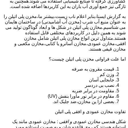
کشاورزی گرفته تا صنایع شیمیایی استفاده می شوند.همچنین به
تازگی نیز جمع آوری آب باران به این کاربردها اضافه شده است.
به گزارش ایسنا،بنابر اعلام ناب زیست،بیشتر ما،مخزن پلی اتیلن را
به عنوان منبع آب شرب (مخزن آب آشامیدنی) در ساختمان هایمان
می شناسیم.مخازن پلی اتیلن در شکل ها و ابعاد گوناگون تولید می
شوند به همین دلیل در کاربردهای مختلفی قابل استفاده
هستند.متداول ترین انواع مخازن پلی اتیلن شامل مخازن
افقی،مخازن عمودی،مخازن آسانرو یا کتابی،مخازن مکعبی و
مخازن قیفی هستند.
اما علت فراوانی مخزن پلی اتیلن چیست؟
قیمت مقرون به صرفه
وزن کم
جابجایی آسان
نصب بی دردسر
مقاومت در برابر ضربه
مقاوم در برابر نور ماورا بنفش (UV)
بعضی ازا ین مخازن،ضد جلبک اند.
تفاوت مخازن عمودی و افقی پلی اتیلن
شکل هندسی مخازن عمودی و افقی
: مخازن عمودی مانند یک
استوانه هستند که روی قاعده شان و به صورت ایستاده مورد