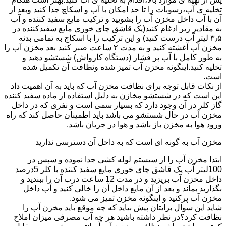
تخلیه ی آب،رسوبات را تا حد امکان با آب و اسکاچ جدا کنید وبعد از
آن با آب داخل مخزن آب را بشویید و ترکیب مایع سفید کننده و آب
به مقادیر زیر ادغام کنید(یک قاشق چای خوری مایع سفیدکننده در
۳٫۵ لیتر آب درست کنید) و این ترکیب را با اسکاچ به تمامی بدنه
مخزن آّب آغشته کنید و به مدت ۲ ساعت صبر کنید بعد مخزن آب را
به طور کامل با آب پر فشار (دستگاه کارواش) شستشو دهید و
تخلیه کنید.اینگونه مخزن آب تمیز شده ونظافت آن تکمیل شده
است.
از نکات قابل توجه برای نظافت مخزن آب که باید به آن اهمیت داد
این است که در شستشو مخازن به دلیل استفاده از ماده سفید کننده
گاز کلر در آن وجود دارد که بسیار سمی است و نفری که در داخل
مخزن آب در حال شستشو می باشد باید اطمینان حاصل کند که راه
ورود هوا به مخزن باز باشد و هوا در جریان باشد.
مخزن آب به گونه ای است که به داخل آن دسترسی ندارید
ابتدا مخزن آب را از سیستم لوله کشی جدا نموده و سپس در
100لیتر آب یک قاشق چای خوری مایع سفید کننده با کلر 5درصد
داخل مخزن آب بریزید و در مدت 12 ساعت درب آن را ببندید و
بگذارید بماند و بعد از آن مایع داخل آن را خالی کنید و آب داخل
مخزن آب پرکنید و اینگونه مخزن تمیز می شود.
شاید این سوال برایتان پیش بیاید که چه موقع باید مخزن آب را
نظافت کرد؟در نظر داشته باشید هر چه آب مصرفی میزان املاح