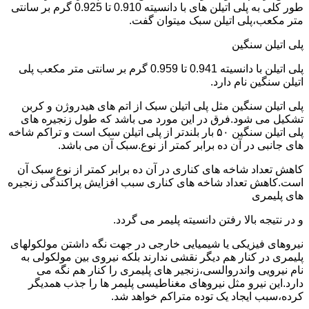
طور کلی به پلی اتیلن های با دانسیته 0.910 تا 0.925 گرم بر سانتی
متر مکعب،پلی اتیلن سبک میتوان گفت.
پلی اتیلن سنگین
پلی اتیلن با دانسیته 0.941 تا 0.959 گرم بر سانتی متر مکعب پلی
اتیلن سنگین نام دارد.
پلی اتیلن سنگین مثل پلی اتیلن سبک از اتم های هیدروژن و کربن
تشکیل می شود.فرق در این مورد می باشد که طول زنجیره های
پلی اتیلن سنگین ۵۰ بار بلندتر از پلی اتیلن سبک است و تراکم شاخه
های جانبی در آن ده برابر کمتر از نوع.سبک آن می باشد.
کاهش تعداد شاخه های کناری در آن ده برابر کمتر از نوع سبک آن
است.کاهش تعداد شاخه های کناری سبب افزایش پراکندگی زنجیره
های پلیمری
و در نتیجه بالا رفتن دانسیته پلیمر می گردد.
نیروهای فیزیکی یا شیمیایی خارجی در جهت نگه داشتن مولکولهای
پلیمری در کنار هم دیگر نقشی ندارند بلکه نیروی بین مولکولی به
نام نیرویی واندروالسی،زنجیر های پلیمری را کنار هم نگه می
دارد.این نیرو مثل نیروهای مغناطیسی پلیمر ها را جذب همدیگر
کرده،سبب ایجاد یک توده متراکم خواهد شد.