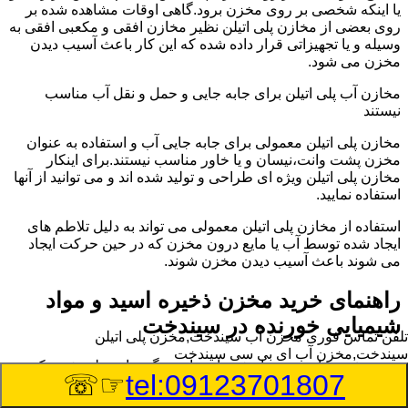
یا اینکه شخصی بر روی مخزن برود.گاهی اوقات مشاهده شده بر
روی بعضی از مخازن پلی اتیلن نظیر مخازن افقی و مکعبی افقی به
وسیله و یا تجهیزاتی قرار داده شده که این کار باعث آسیب دیدن
مخزن می شود.
مخازن آب پلی اتیلن برای جابه جایی و حمل و نقل آب مناسب
نیستند
مخازن پلی اتیلن معمولی برای جابه جایی آب و استفاده به عنوان
مخزن پشت وانت،نیسان و یا خاور مناسب نیستند.برای اینکار
مخازن پلی اتیلن ویژه ای طراحی و تولید شده اند و می توانید از آنها
استفاده نمایید.
استفاده از مخازن پلی اتیلن معمولی می تواند به دلیل تلاطم های
ایجاد شده توسط آب یا مایع درون مخزن که در حین حرکت ایجاد
می شوند باعث آسیب دیدن مخزن شوند.
راهنمای خرید مخزن ذخیره اسید و مواد
شیمیایی خورنده در سیندخت
تلفن تماس فوری
مخزن آب سیندخت,مخزن پلی اتیلن
سیندخت,مخزن آب ای بی سی سیندخت
مخزن ذخیره اسید و مواد شیمیایی باید به گونه ای تولید شوند که
☞☏
tel:09123701807
بتوانند در برابر چگالی نسبتا بالا و خورندگی انواع اسیدها مقاومت
کافی داشته باشند.به همین دلیل نمی توان در هر مخزنی اسید و مواد