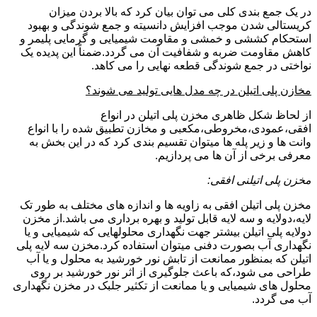
در یک جمع بندی کلی می توان بیان کرد که بالا بردن میزان
کریستالی شدن موجب افزایش دانسیته و جمع شوندگی و بهبود
استحکام کششی و خمشی و مقاومت شیمیایی و گرمایی پلیمر و
کاهش مقاومت ضربه و شفافیت آن می گردد.ضمناً این پدیده یک
نواختی در جمع شوندگی قطعه نهایی را می کاهد.
مخازن پلی اتیلن در چه مدل هایی تولید می شوند؟
از لحاظ شکل ظاهری مخزن پلی اتیلن در انواع
افقی،عمودی،مخروطی،مکعبی و مخازن تطبیق شده را با انواع
وانت ها و زیر پله ها میتوان تقسیم بندی کرد که در این بخش به
معرفی برخی از آن ها می پردازیم.
مخزن پلی اتیلنی افقی:
مخزن پلی اتیلن افقی به زاویه ها و اندازه های مختلف به طور تک
لایه،دولایه و سه لایه قابل تولید و بهره برداری می باشد.از مخزن
دولایه پلی اتیلن بیشتر جهت نگهداری محلولهایی که شیمیایی و یا
نگهداری آب بصورت دفنی میتوان استفاده کرد.مخزن سه لایه پلی
اتیلن که بمنظور ممانعت از تابش نور خورشید به محلول و یا آب
طراحی می شود،که باعث جلوگیری از اثر نور خورشید بر روی
محلول های شیمیایی و یا ممانعت از تکثیر جلبک در مخزن نگهداری
آب می گردد.