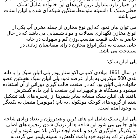
در اختیار دارد.متداول ترین گریدهای این خانواده شامل: سبک
خطی،سبک با دانسیته متوسط،سنگین،شبکه ای شده و اتیلن استات
می باشند.
می توان بیان نمود که این نوع مخازن از جمله مخزن آب یکی از
انواع مخازن نگهداری سیالات و مواد شیمیایی می باشد.که در حال
حاضر به علت قیمت مناسب،وزن کم و سهولت در جابه
جایی،نسبت به دیگر انواع مخازن دارای متقاضیان زیادی در
سیندخت می باشد.
پلی اتیلن سبک:
در سال 1961 میلادی کمپانی اکواستار پودر پلی اتیلن سبک را با دانه
بندی 500 میکرون به بازار عرضه نمود.پلی اتیلن سبک نخستین عضو
خانواده پلی اتیلن بود که در صنعت قالب گیری دورانی از آن استفاده
میشود و دستگاه ها و تجهیزات این صنعت با این ماده گسترش
یافتند.پلی اتیلن سبک مشابه سایر پلیمرها از زنجیره های بلند تشکیل
شده از گروه های کوچک مولکولی به نام: (مونومر) متصل به یکدیگر
به وجود آمده است.
پلی اتیلن سبک شامل اتم های کربن و هیدروژن و تعداد زیادی شاخه
های جانبی می شود.این شاخه ها از نزدیک شدن زنجیره های اصلی
به یکدیگر جلوگیری کرده و باعث ایجاد تراکم بالا می شوند و این
کاهش تراکم به نوبه خود باعث کاهش دانسیته پلیمر می گردد.به