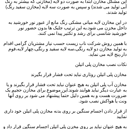
این مشکل مخازن ابتدا به صورت دو لایه (مخازنی که بیشتر به رنگ
آبی تولید می شدند) و سپس به صورت سه لایه (مخازن سفید رنگ)
تولید شدند.
در این مخازن لایه میانی مشکی رنگ مانع از عبور نور خورشید به
داخل مخزن می شود.به این ترتیب جلبک ها بدون حضور نور
خورشید شانسی برای رشد و تکثیر پیدا نمی کنند.
با همین روش شرکت ناب زیست حسب نیاز مشتریان گرامی اقدام
به تولید مخازن دو لایه رنگی،سه لایه سفید و رنگی،چهار لایه،فوم
دار،پنج لایه می نماید.
نکات نصب مخازن پلی اتیلن
مخازن پلی اتیلن روتاری نباید تحت فشار قرار بگیرند
مخازن آب پلی اتیلن به هیچ عنوان نباید تحت فشار قرار بگیرند و یا
به عبارت دیگر نباید هوابند شوند.این موضوع برای مخازن حجیم یک
ضرورت هست و به همین دلیل حتماً پیشنهاد می شود بر روی آنها
ونت یا هواکش نصب شود.
از قرار دادن اجسام سنگین بر روی بدنه مخازن پلی اتیلن خود داری
نمایید
به هیچ عنوان نباید بر روی مخزن پلی اتیلن اجسام سنگین قرار داد و