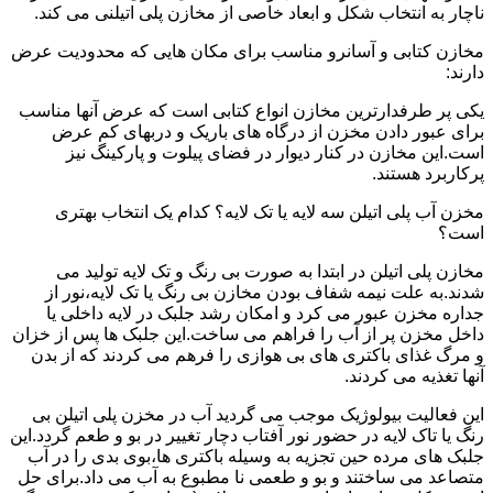
ناچار به انتخاب شکل و ابعاد خاصی از مخازن پلی اتیلنی می کند.
مخازن کتابی و آسانرو مناسب برای مکان هایی که محدودیت عرض
دارند:
یکی پر طرفدارترین مخازن انواع کتابی است که عرض آنها مناسب
برای عبور دادن مخزن از درگاه های باریک و دربهای کم عرض
است.این مخازن در کنار دیوار در فضای پیلوت و پارکینگ نیز
پرکاربرد هستند.
مخزن آب پلی اتیلن سه لایه یا تک لایه؟ کدام یک انتخاب بهتری
است؟
مخازن پلی اتیلن در ابتدا به صورت بی رنگ و تک لایه تولید می
شدند.به علت نیمه شفاف بودن مخازن بی رنگ یا تک لایه،نور از
جداره مخزن عبور می کرد و امکان رشد جلبک در لایه داخلی یا
داخل مخزن پر از آب را فراهم می ساخت.این جلبک ها پس از خزان
و مرگ غذای باکتری های بی هوازی را فرهم می کردند که از بدن
آنها تغذیه می کردند.
این فعالیت بیولوژیک موجب می گردید آب در مخزن پلی اتیلن بی
رنگ یا تاک لایه در حضور نور آفتاب دچار تغییر در بو و طعم گردد.این
جلبک های مرده حین تجزیه به وسیله باکتری ها،بوی بدی را در آب
متصاعد می ساختند و بو و طعمی نا مطبوع به آب می داد.برای حل