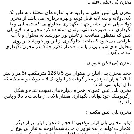
مخزن پلی اتیلنی افقی
:
مخزن پلی اتیلن افقی به زاویه ها و اندازه های مختلف به طور تک
لایه،دولایه و سه لایه قابل تولید و بهره برداری می باشد.از مخزن
دولایه پلی اتیلن بیشتر جهت نگهداری محلولهایی که شیمیایی و یا
نگهداری آب بصورت دفنی میتوان استفاده کرد.مخزن سه لایه پلی
اتیلن که بمنظور ممانعت از تابش نور خورشید به محلول و یا آب
طراحی می شود،که باعث جلوگیری از اثر نور خورشید بر روی
محلول های شیمیایی و یا ممانعت از تکثیر جلبک در مخزن نگهداری
آب می گردد.
مخزن پلی اتیلن عمودی
:
حجم مخزن پلی اتیلن را میتوان بین 5 تا 126 مترمکعب (5 هزار لیتر
تا 126 هزار لیتر) در نظر گرفت.در انواع تک لایه،دولایه و سه لایه که
قابل تولید می باشد.
مخزن پلی اتیلن عمودی همراه دیواره های تقویت شده و شکل
ارگونومیک خود توانایی نگهداری مقدار بالایی از مایعات با بالا و پایین
را دارد.
مخزن پلی اتیلن مکعبی:
تولید مخازن پلی اتیلن مکعبی تا حجم 30 هزار لیتر نیز از دیگر
افتخارات تولیدی ایده نوآوران می باشد.با توجه به نیاز این نوع از
مخازن پلی اتیلن در سیندخت،اقدام به تولید هر چه با کیفیت تر این