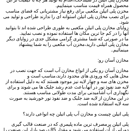
محصول همراه قیمت مناسب مینماییم.
مخزن پلی اتیلن مکعبی برای رفع نیاز مشتریانی که فضای مناسب
برای نصب مخازن پلی اتیلن استوانه ای را ندارند طراحی و تولید می
شود.
زوایای مخازن پلی اتیلن مکعبی به طوری طراحی شده اند تا بتوانید
آنها را در کم جا ترین مکان ها استفاده نموده و نصب نمایید.
ما در صورتی که شما مشتری گرامی مشکل جدی در زوایای دیگر
مخازن پلی اتیلنی دارید،مخزن آب مکعبی را به شما پیشنهاد
مینمائیم..
مخازن آسان رو:
مخازن آسان رو یکی از انواع مخازن آب است که جهت نصب در
محل هایی که ورودی های محدود دارند،مناسب است و
مخزن های سه و چهار لایه نیز موجود هستند که به دلیل استفاده از
لایه ضد نفوذ نور در آنها،باعث عدم رشد جلبک ها می شوند و برای
نگهداری آب آشامیدنی برای مدت طولانی مناسب هستند.
در این مخازن از لایه ضد جلبک و ضد نفوذ نور خورشید به صورت
سه لایه استفاده شده است.
پلی اتیلن چیست و مخازن آب پلی اتیلن چه انواعی دارند؟
پلی اتیلن پرمصرف ترین ماده پلیمری که در صنعت قالب گیری
دورانی از آن استفاده می شود و مقدار 85 درصد بازار این صنعت را