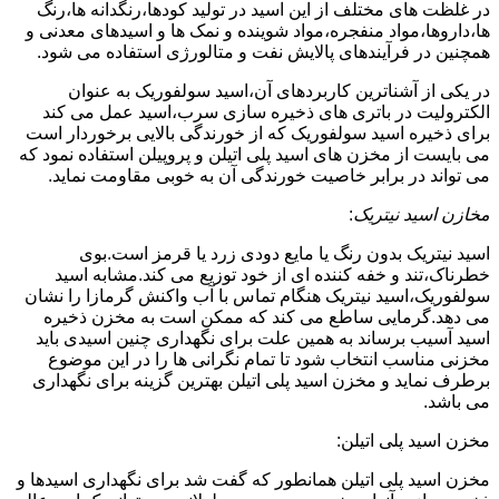
در غلظت های مختلف از این اسید در تولید کودها،رنگدانه ها،رنگ
ها،داروها،مواد منفجره،مواد شوینده و نمک ها و اسیدهای معدنی و
همچنین در فرآیندهای پالایش نفت و متالورژی استفاده می شود.
در یکی از آشناترین کاربردهای آن،اسید سولفوریک به عنوان
الکترولیت در باتری های ذخیره سازی سرب،اسید عمل می کند
برای ذخیره اسید سولفوریک که از خورندگی بالایی برخوردار است
می بایست از مخزن های اسید پلی اتیلن و پروپیلن استفاده نمود که
می تواند در برابر خاصیت خورندگی آن به خوبی مقاومت نماید.
مخازن اسید نیتریک
:
اسید نیتریک بدون رنگ یا مایع دودی زرد یا قرمز است.بوی
خطرناک،تند و خفه کننده ای از خود توزیع می کند.مشابه اسید
سولفوریک،اسید نیتریک هنگام تماس با آب واکنش گرمازا را نشان
می دهد.گرمایی ساطع می کند که ممکن است به مخزن ذخیره
اسید آسیب برساند به همین علت برای نگهداری چنین اسیدی باید
مخزنی مناسب انتخاب شود تا تمام نگرانی ها را در این موضوع
برطرف نماید و مخزن اسید پلی اتیلن بهترین گزینه برای نگهداری
می باشد.
مخزن اسید پلی اتیلن:
مخزن اسید پلی اتیلن همانطور که گفت شد برای نگهداری اسیدها و