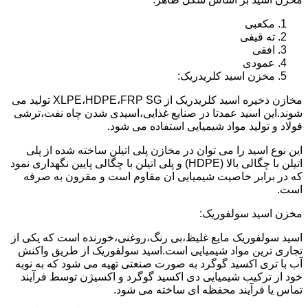
مکعبی
ته قیفی
افقی
عمودی
مخزن اسید کلریدریک:
مخازن ذخیره اسید کلریدریک از XLPE،HDPE،FRP SG تولید می
شوند.این اسید عمدتا در صنایع غذایی،اسیدی شدن چاه نفت،ترشی
فولاد و تولید مواد شیمیایی استفاده می شود.
این نوع اسید را می توان در مخازن پلی اتیلن ساخته شده از پلی
اتیلن با چگالی بالا (HDPE) و پلی اتیلن با چگالی پایین نگهداری نمود
که در برابر خاصیت شیمیایی ان مقاوم است و مقرون به صرفه
است.
مخزن اسید سولفوریک:
اسید سولفوریک مایع غلیظ،بی رنگ،روغنی،خورنده است که یکی از
تجاری ترین مواد شیمیایی است.اسید سولفوریک از طریق واکنش
آب با تری اکسید گوگرد به صورت صنعتی تهیه می شود که به نوبه
خود از ترکیب شیمیایی دی اکسید گوگرد و اکسیژن توسط فرآیند
تماس یا فرآیند محفظه ای ساخته می شود.