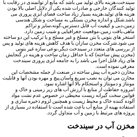
سیندخت،هزینه بالای تولید می باشد که مانع از توانمندی در رقابت با
تولید کنندگان خارجی و صادرات شده یکی از دلایل اصلی بالا بودن
هزینه های تولید،هزینه بسیار زیاد ساخت فضای آبزی پروری می
باشد.شکل و اندازه مخزن بستگی به مساحت و شکل هندسی
زمین،دبی و کیفیت آب قابل دسترس،گونه،سایز و تراکم
ماهی،بافت زمین،موقعیت جغرافیایی و شیب زمین دارد.
استخر های بتونی با بتن مسلح و غیر مسلح و یا ترکیب این دو ساخته
می شود.شرکت مخزن سازان با هدف کاهش هزینه های تولید و پس
از بررسی های متعدد در سیندخت دیگر،نوعی سازه غیر بتونی
(مخزن پیش ساخته) که با حداقل زمان ساخت و هزینه در گنجایش
های زیاد قابل اجرا می باشد را به جامعه آبزی پروری سیندخت
معرفی نموده است.
مخازن ذخیره آب پیش ساخته در صنعت از جمله مشخصات این
مخازن می توان به نصب سریع وآسان,پیچ و مهره بودن آنها و قابلیت
مونتاژ و دمونتاژ و استحکام بالا آنها اشاره نمود.
امروزه حفاظت از منابع با ارزش آب های زیر زمینی و خاک و
قوانین سخت گیرانه زیست محیطی در خصوص عدم نشت مواد
آلوده کننده خاک و محیط زیست و همچنین لزوم ذخیره سازی و
استفاده بهینه از منابع آب باعث شده است تا استفاده در بسیاری از
پروژه های مرتبط با زمین و آب متداول گردد.
مخزن آب در سیندخت