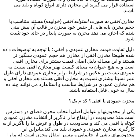
استفاده قرار می گیرند.این مخازن دارای انواع کوتاه و بلند می
باشند.
مخازن افقی به صورت استوانه افقی
(خوابیده) هستند.متناسب با
حجم مخزن پایه هایی از جنس خود مخزن در قالب آن پیش بینی
شده که اجازه می دهد مخزن به صورت پایدار در جای خود تثبیت
شود.
دلیل تفاوت قیمت مخازن عمودی و افقی : با توجه به توضیحات داده
شده طبیعتا مخازن افقی از مخازن هم حجم عمودی سنگین تر
هستند و این مساله دلیل اصلی قیمت بیشتر برای مخازن افقی
است و به هیچ عنوان به معنای کیفیت بهتر مخازن افقی نسبت به
عمودی نیست بر عکس در شرایط برابر مخازن عمودی دارای طول
عمر نسبتا بیشتری نسبت به مخازن افقی هستند.هم مخازن افقی و
هم مخازن عمودی در شرایط مناسب و استاندارد می توانند چند ده
سال به خوبی قابل استفاده باشند.
مخزن عمودی یا افقی؟ کدام یک؟
یکی از محدودیتها و عوامل اصلی انتخاب مخزن فضای در دسترس
است.مثلا محدودیت در ارتفاع ما را ناگزیر از انتخاب مخازن عمودی
کوتاه یا افقی می کند و محدودیت در طول و عرض ما را ناگزیر از به
کارگیری مخازن عمودی و عمودی بلند می کند.بنابراین این
محدودیتهای ناشی از جانمایی و مسیر انتقال مخزن است که ما را