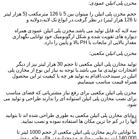
مخزن پلی اتیلن عمودی:
حجم مخزن پلی اتیلن را میتوان بین 5 تا 126 مترمکعب (5 هزار لیتر
تا 126 هزار لیتر) در نظر گرفت.در انواع تک لایه،دولایه و
سه لایه که قابل تولید می باشد.مخزن پلی اتیلن عمودی همراه
دیواره های تقویت شده و شکل ارگونومیک خود توانایی نگهداری
مقدار بالایی از مایعات با PH بالا و پایین را دارد.
مخزن پلی اتیلن مکعبی
:
تولید مخازن پلی اتیلن مکعبی تا حجم 30 هزار لیتر نیز از دیگر
افتخارات تولیدی ما می باشد.با توجه به نیاز این نوع از مخازن پلی
اتیلن در سیندخت،اقدام به تولید هر چه با کیفیت تر این محصول
همراه قیمت مناسب مینماییم.
مخزن پلی اتیلن مکعبی برای رفع نیاز مشتریانی که فضای مناسب
برای نصب مخازن پلی اتیلن استوانه ای را ندارند طراحی و تولید می
شود.
زوایای مخازن پلی اتیلن مکعبی به طوری طراحی شده اند تا بتوانید
آنها را در کم جا ترین مکان ها استفاده نموده و نصب نمایید.
ما توانایی داریم مخازن پلی اتیلن مکعبی از حجم 1000 لیتر تا
140.000 لیتر به طور روتاری و دوجداره در قالب های روش