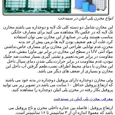
انواع مخزن پلی اتیلن در سیندخت
این مخازن شامل دو دسته کلی تک لایه و دوجداره می باشند.مخازن
تک لایه که در عکس بالا مشاهده می کنید برای مصارف خانگی
مناسب هستند ولی در صنایع از این مخازن نمی توان استفاده
کرد.علت آن هم ضعیف بودن لایه ها،نرمی بیش از حد بدنه
مخزن،عدم توانایی طراحی این مخازن برای مصارف خاص،نداشتن
مواد آنتی UV در سطح این مخازن در برابر نور ماورا بنفش،عدم
مقاومت در برابر ضربه،تعمیر و نشتی گیری بسیار سخت،ضد جلبک
نبودن،عدم مقاومت در برابر حرارت،یکی شدن دمای سیال داخل
این مخازن با دمای محیط اطراف نصب،طعم گرفتن آب داخل این
مخازن و بسیاری از ضعف های دیگر می باشد.
ولی مخازن دوجداره دارای پروفیل دوجداره در بدنه خود می باشند
که ارتفاع پروفیل حداقل ۱۰ سانت می باشد.در تصویر زیر می توانید
پروفیل بکار رفته در مخزن پلی اتیلن دوجداره را مشاهده کنید.
معرفی مخزن پلی اتیلن در سیندخت
ارتفاع پروفیل : فاصله بین جداره داخلی مخزن و تاج پروفیل می
باشد که معمولا اندازه آن از ۳ سانتیمتر تا ۱۶ سانتیمتر است.