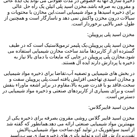
ذخیره سازی آنها به خصوص در مدت طولانی می تواند یک ایده عالی
و مقرون به صرفه باشد.مخزن اسید پلی اتیلن یک راه حل عالی
برای ذخیره اسیدها و مواد شیمیایی است.این مخازن با محتویات و
سیالات درون مخزن واکنش نمی دهد و ناسازگار است و همچنین از
طول عمر بالایی برخوردار است.
مخزن اسید پلی پروپیلن:
مخزن اسید پلی پروپیلن،یک پلیمر ترموپلاستیک است که در طیف
گسترده ای از کاربردها مانند ساخت مخازن شیمیایی استفاده می
شود.مخازن پلی پروپیلن در جایی که مایعات با دمای بالا نیاز به
ذخیره یا پردازش دارند ایده آل هستند.
در بخش های شیمیایی و تصفیه آب،تقاضا برای ذخیره مواد شیمیایی
و مخازن اسیدی تهاجمی افزایش یافته است.پلی پروپیلن سفت و
سخت،فاقد بو با قدرت ضربه بالا،مقاوم در برابر اشعه ماوراء بنفش
است و برای بسیاری از کاربردهای صنعتی و ذخیره مواد شیمیایی در
دسترس است.
مخزن اسید فایبرگلاس:
مخزن اسید فایبر گلاس روشی مقرون بصرفه برای ذخیره یکی از
مهمترین مواد شیمیایی صنعتی ارائه می دهد.همانطور که گفته شد
از اسید سولفوریک در تولید کود،ساخت مواد شیمیایی،پالایش
نفت،پردازش فلزات و تولید باتری های ذخیره سازی سرب،اسید