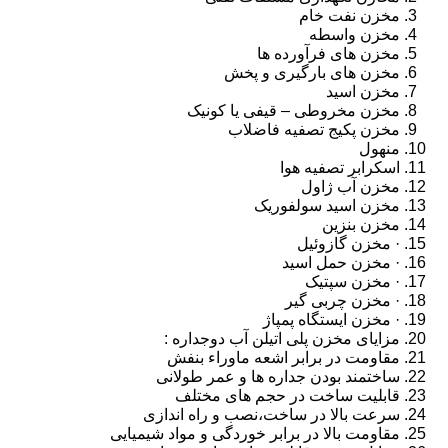
مخزن نفت خام
مخزن واسطه
مخزن های فرآورده ها
مخزن های بارگیری و پخش
مخزن اسید
مخزن مخروطی – قیفی یا کونیک
مخزن پکیج تصفیه فاضلاب
منهول
اسکرابر تصفیه هوا
مخزن آب ژاول
مخزن اسید سولفوریک
مخزن بنزین
· مخزن گازوئیل
· مخزن حمل اسید
· مخزن سپتیک
· مخزن چربی گیر
· مخزن ایستگاه پمپاژ
مزایای مخزن پلی اتیلن آب دوجداره :
مقاومت در برابر اشعه ماوراء بنفش
ساختمند بودن جداره ها و عمر طولانی
قابلیت ساخت در حجم های مختلف
سرعت بالا در ساخت،نصب و راه اندازی
مقاومت بالا در برابر خوردگی و مواد شیمیایی