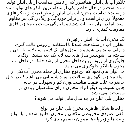
تانکر آب پلی اتیلن همانطور که از نامش پیداست از پلی اتیلن تولید
شده است و در حال حاضر یکی از متداولترین تانکر های تولید شده
در سیندخت است.مخزن آب پلی اتیلن از نظر قیمت از تانکر فلزی
معمولاً ارزان تر است و در برابر خوردگی و زنگ زدگی نیز مقاوم
است اما در برابر ضربات شدید و یا پارگی نسبت به مخازن فلزی
مقاومت کمتری دارد.
یک مخزن آب پلی اتیلن در تهران
مخازن آب در سیندخت عمدتاً با استفاده از روش قالب گیری
دورانی تولید می شود و در مدل های تک لایه و سه لایه طراحی و
ساخته می شوند.در مدل های سه لایه یک لایه مشکی رنگ با
جلوگیری از ورود نور به داخل مخزن از رشد جلبک در داخل آب
مخزن یا تانکر جلوگیری می نماید.
می توان بیان نمود که این نوع مخازن از جمله مخزن آب یکی از
انواع مخازن نگهداری سیالات و مواد شیمیایی می باشد.که در حال
حاضر به علت قیمت مناسب،وزن کم و سهولت در جابه
جایی،نسبت به دیگر انواع مخازن دارای متقاضیان زیادی در
سیندخت می باشد.
مخازن پلی اتیلن در چه مدل هایی تولید می شوند؟
از لحاظ شکل ظاهری مخزن پلی اتیلن در انواع
افقی،عمودی،مخروطی،مکعبی و مخازن تطبیق شده را با انواع
وانت ها و زیر پله ها میتوان تقسیم بندی کرد.