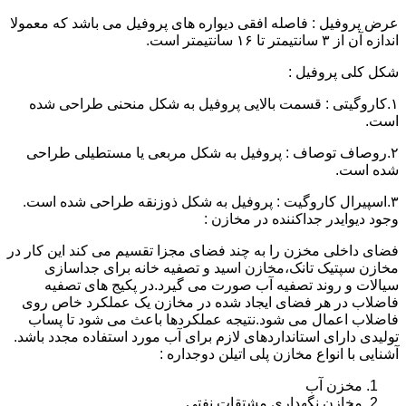
عرض پروفیل : فاصله افقی دیواره های پروفیل می باشد که معمولا
اندازه آن از ۳ سانتیمتر تا ۱۶ سانتیمتر است.
شکل کلی پروفیل :
۱.کاروگیتی : قسمت بالایی پروفیل به شکل منحنی طراحی شده
است.
۲.روصاف توصاف : پروفیل به شکل مربعی یا مستطیلی طراحی
شده است.
۳.اسپیرال کاروگیت : پروفیل به شکل ذوزنقه طراحی شده است.
وجود دیوایدر جداکننده در مخازن :
فضای داخلی مخزن را به چند فضای مجزا تقسیم می کند این کار در
مخازن سپتیک تانک،مخازن اسید و تصفیه خانه برای جداسازی
سیالات و روند تصفیه آب صورت می گیرد.در پکیج های تصفیه
فاضلاب در هر فضای ایجاد شده در مخازن یک عملکرد خاص روی
فاضلاب اعمال می شود.نتیجه عملکردها باعث می شود تا پساب
تولیدی دارای استانداردهای لازم برای آب مورد استفاده مجدد باشد.
آشنایی با انواع مخازن پلی اتیلن دوجداره :
مخزن آب
مخازن نگهداری مشتقات نفتی