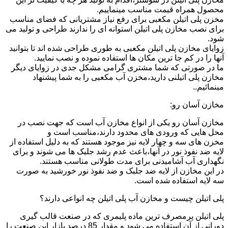
محصول همراه قیمت مناسب مینماییم.
مخزن پلی اتیلن مکعبی برای رفع نیاز مشتریانی که فضای مناسب
برای نصب مخازن پلی اتیلن استوانه ای را ندارند طراحی و تولید می
شود.
زوایای مخازن پلی اتیلن مکعبی به طوری طراحی شده اند تا بتوانید
آنها را در کم جا ترین مکان ها استفاده نموده و نصب نمایید.
ما در صورتی که شما مشتری گرامی مشکل جدی در زوایای دیگر
مخازن پلی اتیلنی دارید،مخزن آب مکعبی را به شما پیشنهاد
مینمائیم..
مخازن آسان رو:
مخازن آسان رو یکی از انواع مخازن آب است که جهت نصب در
محل هایی که ورودی های محدود دارند،مناسب است و
مخزن های سه و چهار لایه نیز موجود هستند که به دلیل استفاده از
لایه ضد نفوذ نور در آنها،باعث عدم رشد جلبک ها می شوند و برای
نگهداری آب آشامیدنی برای مدت طولانی مناسب هستند.
در این مخازن از لایه ضد جلبک و ضد نفوذ نور خورشید به صورت
سه لایه استفاده شده است.
پلی اتیلن چیست و مخازن آب پلی اتیلن چه انواعی دارند؟
پلی اتیلن پرمصرف ترین ماده پلیمری که در صنعت قالب گیری
دورانی از آن استفاده می شود و مقدار 85 درصد بازار این صنعت را