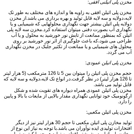
مخزن پلی اتیلنی افقی
:
مخزن پلی اتیلن افقی به زاویه ها و اندازه های مختلف به طور تک
لایه،دولایه و سه لایه قابل تولید و بهره برداری می باشد.از مخزن
دولایه پلی اتیلن بیشتر جهت نگهداری محلولهایی که شیمیایی و یا
نگهداری آب بصورت دفنی میتوان استفاده کرد.مخزن سه لایه پلی
اتیلن که بمنظور ممانعت از تابش نور خورشید به محلول و یا آب
طراحی می شود،که باعث جلوگیری از اثر نور خورشید بر روی
محلول های شیمیایی و یا ممانعت از تکثیر جلبک در مخزن نگهداری
آب می گردد.
مخزن پلی اتیلن عمودی
:
حجم مخزن پلی اتیلن را میتوان بین 5 تا 126 مترمکعب (5 هزار لیتر
تا 126 هزار لیتر) در نظر گرفت.در انواع تک لایه،دولایه و سه لایه که
قابل تولید می باشد.
مخزن پلی اتیلن عمودی همراه دیواره های تقویت شده و شکل
ارگونومیک خود توانایی نگهداری مقدار بالایی از مایعات با بالا و پایین
را دارد.
مخزن پلی اتیلن مکعبی:
تولید مخازن پلی اتیلن مکعبی تا حجم 30 هزار لیتر نیز از دیگر
افتخارات تولیدی ایده نوآوران می باشد.با توجه به نیاز این نوع از
مخازن پلی اتیلن در شوشتر،اقدام به تولید هر چه با کیفیت تر این