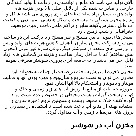
بالای تولید می باشد که مانع از توانمندی در رقابت با تولید کنندگان
خارجی و صادرات شده یکی از دلایل اصلی بالا بودن هزینه های
تولید،هزینه بسیار زیاد ساخت فضای آبزی پروری می باشد.شکل و
اندازه مخزن بستگی به مساحت و شکل هندسی زمین،دبی و کیفیت
آب قابل دسترس،گونه،سایز و تراکم ماهی،بافت زمین،موقعیت
جغرافیایی و شیب زمین دارد.
استخر های بتونی با بتن مسلح و غیر مسلح و یا ترکیب این دو ساخته
می شود.شرکت مخزن سازان با هدف کاهش هزینه های تولید و پس
از بررسی های متعدد در شوشتر دیگر،نوعی سازه غیر بتونی (مخزن
پیش ساخته) که با حداقل زمان ساخت و هزینه در گنجایش های زیاد
قابل اجرا می باشد را به جامعه آبزی پروری شوشتر معرفی نموده
است.
مخازن ذخیره آب پیش ساخته در صنعت از جمله مشخصات این
مخازن می توان به نصب سریع وآسان,پیچ و مهره بودن آنها و قابلیت
مونتاژ و دمونتاژ و استحکام بالا آنها اشاره نمود.
امروزه حفاظت از منابع با ارزش آب های زیر زمینی و خاک و
قوانین سخت گیرانه زیست محیطی در خصوص عدم نشت مواد
آلوده کننده خاک و محیط زیست و همچنین لزوم ذخیره سازی و
استفاده بهینه از منابع آب باعث شده است تا استفاده در بسیاری از
پروژه های مرتبط با زمین و آب متداول گردد.
مخزن آب در شوشتر