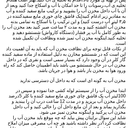
تخلیه ی آب،رسوبات را تا حد امکان با آب و اسکاچ جدا کنید وبعد از
آن با آب داخل مخزن آب را بشویید و ترکیب مایع سفید کننده و آب
به مقادیر زیر ادغام کنید(یک قاشق چای خوری مایع سفیدکننده در
۳٫۵ لیتر آب درست کنید) و این ترکیب را با اسکاچ به تمامی بدنه
مخزن آّب آغشته کنید و به مدت ۲ ساعت صبر کنید بعد مخزن آب را
به طور کامل با آب پر فشار (دستگاه کارواش) شستشو دهید و
تخلیه کنید.اینگونه مخزن آب تمیز شده ونظافت آن تکمیل شده
است.
از نکات قابل توجه برای نظافت مخزن آب که باید به آن اهمیت داد
این است که در شستشو مخازن به دلیل استفاده از ماده سفید کننده
گاز کلر در آن وجود دارد که بسیار سمی است و نفری که در داخل
مخزن آب در حال شستشو می باشد باید اطمینان حاصل کند که راه
ورود هوا به مخزن باز باشد و هوا در جریان باشد.
مخزن آب به گونه ای است که به داخل آن دسترسی ندارید
ابتدا مخزن آب را از سیستم لوله کشی جدا نموده و سپس در
100لیتر آب یک قاشق چای خوری مایع سفید کننده با کلر 5درصد
داخل مخزن آب بریزید و در مدت 12 ساعت درب آن را ببندید و
بگذارید بماند و بعد از آن مایع داخل آن را خالی کنید و آب داخل
مخزن آب پرکنید و اینگونه مخزن تمیز می شود.
شاید این سوال برایتان پیش بیاید که چه موقع باید مخزن آب را
نظافت کرد؟در نظر داشته باشید هر چه آب مصرفی میزان املاح