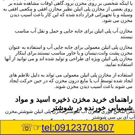
یا اینکه شخصی بر روی مخزن برود.گاهی اوقات مشاهده شده بر
روی بعضی از مخازن پلی اتیلن نظیر مخازن افقی و مکعبی افقی به
وسیله و یا تجهیزاتی قرار داده شده که این کار باعث آسیب دیدن
مخزن می شود.
مخازن آب پلی اتیلن برای جابه جایی و حمل و نقل آب مناسب
نیستند
مخازن پلی اتیلن معمولی برای جابه جایی آب و استفاده به عنوان
مخزن پشت وانت،نیسان و یا خاور مناسب نیستند.برای اینکار
مخازن پلی اتیلن ویژه ای طراحی و تولید شده اند و می توانید از آنها
استفاده نمایید.
استفاده از مخازن پلی اتیلن معمولی می تواند به دلیل تلاطم های
ایجاد شده توسط آب یا مایع درون مخزن که در حین حرکت ایجاد
می شوند باعث آسیب دیدن مخزن شوند.
راهنمای خرید مخزن ذخیره اسید و مواد
شیمیایی خورنده در شوشتر
تلفن تماس فوری
مخزن آب شوشتر,مخزن پلی اتیلن شوشتر,مخزن
آب ای بی سی شوشتر
مخزن ذخیره اسید و مواد شیمیایی باید به گونه ای تولید شوند که
☞☏
tel:09123701807
بتوانند در برابر چگالی نسبتا بالا و خورندگی انواع اسیدها مقاومت
کافی داشته باشند.به همین دلیل نمی توان در هر مخزنی اسید و مواد