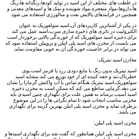
در غلظت های مختلف از این اسید در تولید کودها،رنگدانه ها،رنگ
ها،داروها،مواد منفجره،مواد شوینده و نمک ها و اسیدهای معدنی و
همچنین در فرآیندهای پالایش نفت و متالورژی استفاده می شود.
در یکی از آشناترین کاربردهای آن،اسید سولفوریک به عنوان
الکترولیت در باتری های ذخیره سازی سرب،اسید عمل می کند
برای ذخیره اسید سولفوریک که از خورندگی بالایی برخوردار است
می بایست از مخزن های اسید پلی اتیلن و پروپیلن استفاده نمود که
می تواند در برابر خاصیت خورندگی آن به خوبی مقاومت نماید.
مخازن اسید نیتریک
:
اسید نیتریک بدون رنگ یا مایع دودی زرد یا قرمز است.بوی
خطرناک،تند و خفه کننده ای از خود توزیع می کند.مشابه اسید
سولفوریک،اسید نیتریک هنگام تماس با آب واکنش گرمازا را نشان
می دهد.گرمایی ساطع می کند که ممکن است به مخزن ذخیره
اسید آسیب برساند به همین علت برای نگهداری چنین اسیدی باید
مخزنی مناسب انتخاب شود تا تمام نگرانی ها را در این موضوع
برطرف نماید و مخزن اسید پلی اتیلن بهترین گزینه برای نگهداری
می باشد.
مخزن اسید پلی اتیلن:
مخزن اسید پلی اتیلن همانطور که گفت شد برای نگهداری اسیدها و