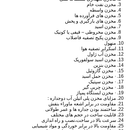
مخزن نفت خام
مخزن واسطه
مخزن های فرآورده ها
مخزن های بارگیری و پخش
مخزن اسید
مخزن مخروطی – قیفی یا کونیک
مخزن پکیج تصفیه فاضلاب
منهول
اسکرابر تصفیه هوا
مخزن آب ژاول
مخزن اسید سولفوریک
مخزن بنزین
· مخزن گازوئیل
· مخزن حمل اسید
· مخزن سپتیک
· مخزن چربی گیر
· مخزن ایستگاه پمپاژ
مزایای مخزن پلی اتیلن آب دوجداره :
مقاومت در برابر اشعه ماوراء بنفش
ساختمند بودن جداره ها و عمر طولانی
قابلیت ساخت در حجم های مختلف
سرعت بالا در ساخت،نصب و راه اندازی
مقاومت بالا در برابر خوردگی و مواد شیمیایی