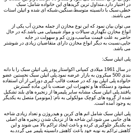
در اختیار دارد.متداول ترین گریدهای این خانواده شامل: سبک
خطی،سبک با دانسیته متوسط،سنگین،شبکه ای شده و اتیلن استات
می باشند.
می توان بیان نمود که این نوع مخازن از جمله مخزن آب یکی از
انواع مخازن نگهداری سیالات و مواد شیمیایی می باشد.که در حال
حاضر به علت قیمت مناسب،وزن کم و سهولت در جابه
جایی،نسبت به دیگر انواع مخازن دارای متقاضیان زیادی در شوشتر
می باشد.
پلی اتیلن سبک:
در سال 1961 میلادی کمپانی اکواستار پودر پلی اتیلن سبک را با دانه
بندی 500 میکرون به بازار عرضه نمود.پلی اتیلن سبک نخستین عضو
خانواده پلی اتیلن بود که در صنعت قالب گیری دورانی از آن استفاده
میشود و دستگاه ها و تجهیزات این صنعت با این ماده گسترش
یافتند.پلی اتیلن سبک مشابه سایر پلیمرها از زنجیره های بلند تشکیل
شده از گروه های کوچک مولکولی به نام: (مونومر) متصل به یکدیگر
به وجود آمده است.
پلی اتیلن سبک شامل اتم های کربن و هیدروژن و تعداد زیادی شاخه
های جانبی می شود.این شاخه ها از نزدیک شدن زنجیره های اصلی
به یکدیگر جلوگیری کرده و باعث ایجاد تراکم بالا می شوند و این
کاهش تراکم به نوبه خود باعث کاهش دانسیته پلیمر می گردد.به