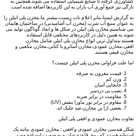
کشاورزی گرفته تا صنایع شیمیایی استفاده می شوند.همچنین به
تازگی نیز جمع آوری آب باران به این کاربردها اضافه شده است.
به گزارش ایسنا،بنابر اعلام ناب زیست،بیشتر ما،مخزن پلی اتیلن را
به عنوان منبع آب شرب (مخزن آب آشامیدنی) در ساختمان هایمان
می شناسیم.مخازن پلی اتیلن در شکل ها و ابعاد گوناگون تولید می
شوند به همین دلیل در کاربردهای مختلفی قابل استفاده
هستند.متداول ترین انواع مخازن پلی اتیلن شامل مخازن
افقی،مخازن عمودی،مخازن آسانرو یا کتابی،مخازن مکعبی و
مخازن قیفی هستند.
اما علت فراوانی مخزن پلی اتیلن چیست؟
قیمت مقرون به صرفه
وزن کم
جابجایی آسان
نصب بی دردسر
مقاومت در برابر ضربه
مقاوم در برابر نور ماورا بنفش (UV)
بعضی ازا ین مخازن،ضد جلبک اند.
تفاوت مخازن عمودی و افقی پلی اتیلن
شکل هندسی مخازن عمودی و افقی
: مخازن عمودی مانند یک
استوانه هستند که روی قاعده شان و به صورت ایستاده مورد