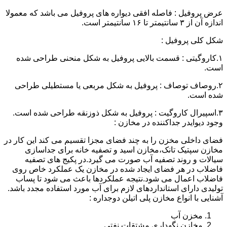
عرض پروفیل : فاصله افقی دیواره های پروفیل می باشد که معمولا
اندازه آن از ۳ سانتیمتر تا ۱۶ سانتیمتر است.
شکل کلی پروفیل :
۱.کاروگیتی : قسمت بالایی پروفیل به شکل منحنی طراحی شده
است.
۲.روصاف توصاف : پروفیل به شکل مربعی یا مستطیلی طراحی
شده است.
۳.اسپیرال کاروگیت : پروفیل به شکل ذوزنقه طراحی شده است.
وجود دیوایدر جداکننده در مخازن :
فضای داخلی مخزن را به چند فضای مجزا تقسیم می کند این کار در
مخازن سپتیک تانک،مخازن اسید و تصفیه خانه برای جداسازی
سیالات و روند تصفیه آب صورت می گیرد.در پکیج های تصفیه
فاضلاب در هر فضای ایجاد شده در مخازن یک عملکرد خاص روی
فاضلاب اعمال می شود.نتیجه عملکردها باعث می شود تا پساب
تولیدی دارای استانداردهای لازم برای آب مورد استفاده مجدد باشد.
آشنایی با انواع مخازن پلی اتیلن دوجداره :
مخزن آب
مخازن نگهداری مشتقات نفتی