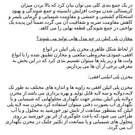
در یک جمع بندی کلی می توان بیان کرد که بالا بردن میزان
کریستالی شدن موجب افزایش دانسیته و جمع شوندگی و بهبود
استحکام کششی و خمشی و مقاومت شیمیایی و گرمایی پلیمر و
کاهش مقاومت ضربه و شفافیت آن می گردد.ضمناً این پدیده یک
نواختی در جمع شوندگی قطعه نهایی را می کاهد.
مخازن پلی اتیلن در چه مدل هایی تولید می شوند؟
از لحاظ شکل ظاهری مخزن پلی اتیلن در انواع
افقی،عمودی،مخروطی،مکعبی و مخازن تطبیق شده را با انواع
وانت ها و زیر پله ها میتوان تقسیم بندی کرد که در این بخش به
معرفی برخی از آن ها می پردازیم.
مخزن پلی اتیلنی افقی:
مخزن پلی اتیلن افقی به زاویه ها و اندازه های مختلف به طور تک
لایه،دولایه و سه لایه قابل تولید و بهره برداری می باشد.از مخزن
دولایه پلی اتیلن بیشتر جهت نگهداری محلولهایی که شیمیایی و یا
نگهداری آب بصورت دفنی میتوان استفاده کرد.مخزن سه لایه پلی
اتیلن که بمنظور ممانعت از تابش نور خورشید به محلول و یا آب
طراحی می شود،که باعث جلوگیری از اثر نور خورشید بر روی
محلول های شیمیایی و یا ممانعت از تکثیر جلبک در مخزن نگهداری
آب می گردد.