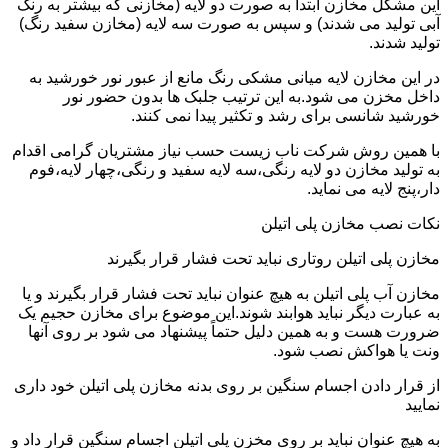
این مشکل مخازن ابتدا به صورت دو لایه (مخازنی که بیشتر به رنگ
آبی تولید می شدند) و سپس به صورت سه لایه (مخازن سفید رنگ)
تولید شدند.
در این مخازن لایه میانی مشکی رنگ مانع از عبور نور خورشید به
داخل مخزن می شود.به این ترتیب جلبک ها بدون حضور نور
خورشید شانسی برای رشد و تکثیر پیدا نمی کنند.
با همین روش شرکت ناب زیست حسب نیاز مشتریان گرامی اقدام
به تولید مخازن دو لایه رنگی،سه لایه سفید و رنگی،چهار لایه،فوم
دار،پنج لایه می نماید.
نکات نصب مخازن پلی اتیلن
مخازن پلی اتیلن روتاری نباید تحت فشار قرار بگیرند
مخازن آب پلی اتیلن به هیچ عنوان نباید تحت فشار قرار بگیرند و یا
به عبارت دیگر نباید هوابند شوند.این موضوع برای مخازن حجیم یک
ضرورت هست و به همین دلیل حتماً پیشنهاد می شود بر روی آنها
ونت یا هواکش نصب شود.
از قرار دادن اجسام سنگین بر روی بدنه مخازن پلی اتیلن خود داری
نمایید
به هیچ عنوان نباید بر روی مخزن پلی اتیلن اجسام سنگین قرار داد و