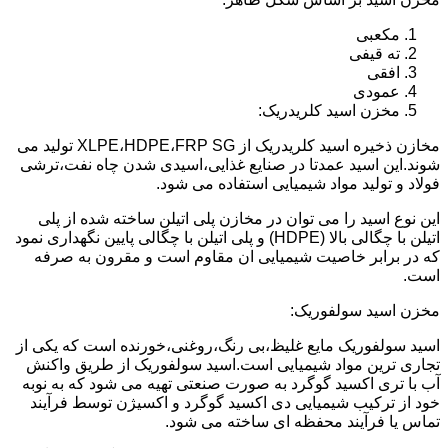
مکعبی
ته قیفی
افقی
عمودی
مخزن اسید کلریدریک:
مخازن ذخیره اسید کلریدریک از XLPE،HDPE،FRP SG تولید می
شوند.این اسید عمدتا در صنایع غذایی،اسیدی شدن چاه نفت،ترشی
فولاد و تولید مواد شیمیایی استفاده می شود.
این نوع اسید را می توان در مخازن پلی اتیلن ساخته شده از پلی
اتیلن با چگالی بالا (HDPE) و پلی اتیلن با چگالی پایین نگهداری نمود
که در برابر خاصیت شیمیایی ان مقاوم است و مقرون به صرفه
است.
مخزن اسید سولفوریک:
اسید سولفوریک مایع غلیظ،بی رنگ،روغنی،خورنده است که یکی از
تجاری ترین مواد شیمیایی است.اسید سولفوریک از طریق واکنش
آب با تری اکسید گوگرد به صورت صنعتی تهیه می شود که به نوبه
خود از ترکیب شیمیایی دی اکسید گوگرد و اکسیژن توسط فرآیند
تماس یا فرآیند محفظه ای ساخته می شود.