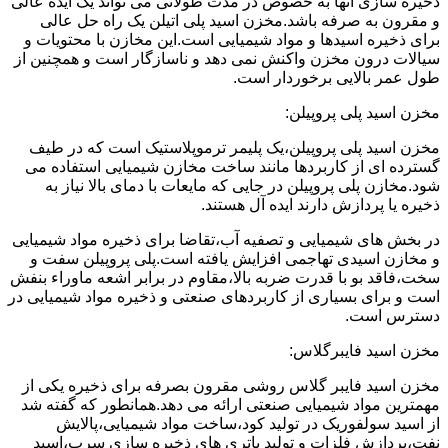
ذخیره سازی آنها به خصوص در مدت طولانی می تواند یک ایده عالی
و مقرون به صرفه باشد.مخزن اسید پلی اتیلن یک راه حل عالی
برای ذخیره اسیدها و مواد شیمیایی است.این مخازن با محتویات و
سیالات درون مخزن واکنش نمی دهد و ناسازگار است و همچنین از
طول عمر بالایی برخوردار است.
مخزن اسید پلی پروپیلن:
مخزن اسید پلی پروپیلن،یک پلیمر ترموپلاستیک است که در طیف
گسترده ای از کاربردها مانند ساخت مخازن شیمیایی استفاده می
شود.مخازن پلی پروپیلن در جایی که مایعات با دمای بالا نیاز به
ذخیره یا پردازش دارند ایده آل هستند.
در بخش های شیمیایی و تصفیه آب،تقاضا برای ذخیره مواد شیمیایی
و مخازن اسیدی تهاجمی افزایش یافته است.پلی پروپیلن سفت و
سخت،فاقد بو با قدرت ضربه بالا،مقاوم در برابر اشعه ماوراء بنفش
است و برای بسیاری از کاربردهای صنعتی و ذخیره مواد شیمیایی در
دسترس است.
مخزن اسید فایبرگلاس:
مخزن اسید فایبر گلاس روشی مقرون بصرفه برای ذخیره یکی از
مهمترین مواد شیمیایی صنعتی ارائه می دهد.همانطور که گفته شد
از اسید سولفوریک در تولید کود،ساخت مواد شیمیایی،پالایش
نفت،پردازش فلزات و تولید باتری های ذخیره سازی سرب،اسید