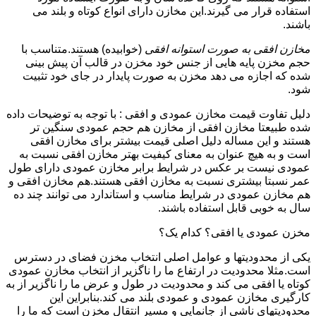
استفاده قرار می گیرند.این مخازن دارای انواع کوتاه و بلند می
باشند.
مخازن افقی به صورت استوانه افقی
(خوابیده) هستند.متناسب با
حجم مخزن پایه هایی از جنس خود مخزن در قالب آن پیش بینی
شده که اجازه می دهد مخزن به صورت پایدار در جای خود تثبیت
شود.
دلیل تفاوت قیمت مخازن عمودی و افقی : با توجه به توضیحات داده
شده طبیعتا مخازن افقی از مخازن هم حجم عمودی سنگین تر
هستند و این مساله دلیل اصلی قیمت بیشتر برای مخازن افقی
است و به هیچ عنوان به معنای کیفیت بهتر مخازن افقی نسبت به
عمودی نیست بر عکس در شرایط برابر مخازن عمودی دارای طول
عمر نسبتا بیشتری نسبت به مخازن افقی هستند.هم مخازن افقی و
هم مخازن عمودی در شرایط مناسب و استاندارد می توانند چند ده
سال به خوبی قابل استفاده باشند.
مخزن عمودی یا افقی؟ کدام یک؟
یکی از محدودیتها و عوامل اصلی انتخاب مخزن فضای در دسترس
است.مثلا محدودیت در ارتفاع ما را ناگزیر از انتخاب مخازن عمودی
کوتاه یا افقی می کند و محدودیت در طول و عرض ما را ناگزیر از به
کارگیری مخازن عمودی و عمودی بلند می کند.بنابراین این
محدودیتهای ناشی از جانمایی و مسیر انتقال مخزن است که ما را