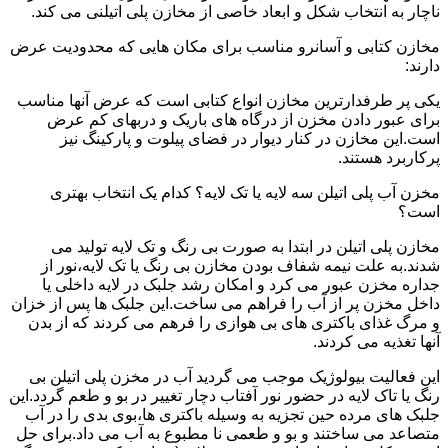
ناچار به انتخاب شکل و ابعاد خاصی از مخازن پلی اتیلنی می کند.
مخازن کتابی و آسانرو مناسب برای مکان هایی که محدودیت عرض
دارند:
یکی پر طرفدارترین مخازن انواع کتابی است که عرض آنها مناسب
برای عبور دادن مخزن از درگاه های باریک و دربهای کم عرض
است.این مخازن در کنار دیوار در فضای پیلوت و پارکینگ نیز
پرکاربرد هستند.
مخزن آب پلی اتیلن سه لایه یا تک لایه؟ کدام یک انتخاب بهتری
است؟
مخازن پلی اتیلن در ابتدا به صورت بی رنگ و تک لایه تولید می
شدند.به علت نیمه شفاف بودن مخازن بی رنگ یا تک لایه،نور از
جداره مخزن عبور می کرد و امکان رشد جلبک در لایه داخلی یا
داخل مخزن پر از آب را فراهم می ساخت.این جلبک ها پس از خزان
و مرگ غذای باکتری های بی هوازی را فرهم می کردند که از بدن
آنها تغذیه می کردند.
این فعالیت بیولوژیک موجب می گردید آب در مخزن پلی اتیلن بی
رنگ یا تاک لایه در حضور نور آفتاب دچار تغییر در بو و طعم گردد.این
جلبک های مرده حین تجزیه به وسیله باکتری ها،بوی بدی را در آب
متصاعد می ساختند و بو و طعمی نا مطبوع به آب می داد.برای حل