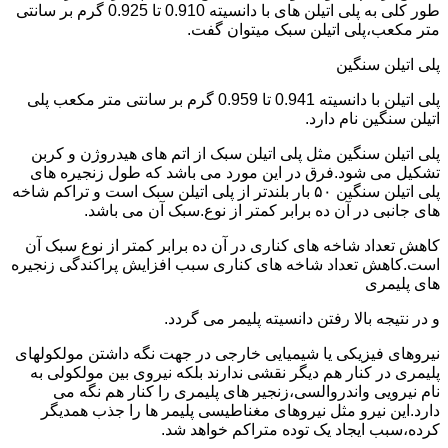
طور کلی به پلی اتیلن های با دانسیته 0.910 تا 0.925 گرم بر سانتی
متر مکعب،پلی اتیلن سبک میتوان گفت.
پلی اتیلن سنگین
پلی اتیلن با دانسیته 0.941 تا 0.959 گرم بر سانتی متر مکعب پلی
اتیلن سنگین نام دارد.
پلی اتیلن سنگین مثل پلی اتیلن سبک از اتم های هیدروژن و کربن
تشکیل می شود.فرق در این مورد می باشد که طول زنجیره های
پلی اتیلن سنگین ۵۰ بار بلندتر از پلی اتیلن سبک است و تراکم شاخه
های جانبی در آن ده برابر کمتر از نوع.سبک آن می باشد.
کاهش تعداد شاخه های کناری در آن ده برابر کمتر از نوع سبک آن
است.کاهش تعداد شاخه های کناری سبب افزایش پراکندگی زنجیره
های پلیمری
و در نتیجه بالا رفتن دانسیته پلیمر می گردد.
نیروهای فیزیکی یا شیمیایی خارجی در جهت نگه داشتن مولکولهای
پلیمری در کنار هم دیگر نقشی ندارند بلکه نیروی بین مولکولی به
نام نیرویی واندروالسی،زنجیر های پلیمری را کنار هم نگه می
دارد.این نیرو مثل نیروهای مغناطیسی پلیمر ها را جذب همدیگر
کرده،سبب ایجاد یک توده متراکم خواهد شد.