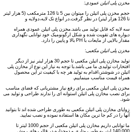
مخزن پلی اتیلن عمودی:
حجم مخزن پلی اتیلن را میتوان بین 5 تا 126 مترمکعب (5 هزار لیتر
تا 126 هزار لیتر) در نظر گرفت.در انواع تک لایه،دولایه و
سه لایه که قابل تولید می باشد.مخزن پلی اتیلن عمودی همراه
دیواره های تقویت شده و شکل ارگونومیک خود توانایی نگهداری
مقدار بالایی از مایعات با PH بالا و پایین را دارد.
مخزن پلی اتیلن مکعبی
:
تولید مخازن پلی اتیلن مکعبی تا حجم 30 هزار لیتر نیز از دیگر
افتخارات تولیدی ما می باشد.با توجه به نیاز این نوع از مخازن پلی
اتیلن در شوشتر،اقدام به تولید هر چه با کیفیت تر این محصول
همراه قیمت مناسب مینماییم.
مخزن پلی اتیلن مکعبی برای رفع نیاز مشتریانی که فضای مناسب
برای نصب مخازن پلی اتیلن استوانه ای را ندارند طراحی و تولید می
شود.
زوایای مخازن پلی اتیلن مکعبی به طوری طراحی شده اند تا بتوانید
آنها را در کم جا ترین مکان ها استفاده نموده و نصب نمایید.
ما توانایی داریم مخازن پلی اتیلن مکعبی از حجم 1000 لیتر تا
140.000 لیتر به طور روتاری و دوجداره در قالب های روش