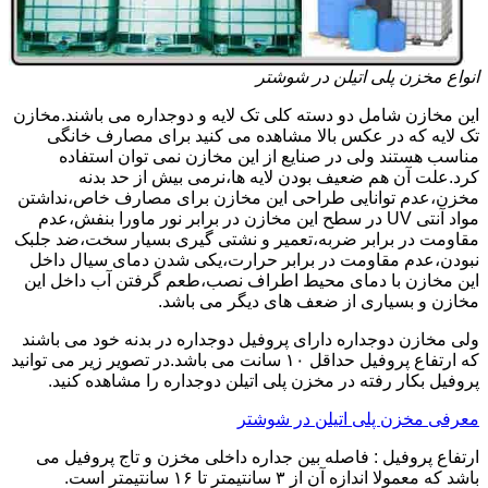
انواع مخزن پلی اتیلن در شوشتر
این مخازن شامل دو دسته کلی تک لایه و دوجداره می باشند.مخازن
تک لایه که در عکس بالا مشاهده می کنید برای مصارف خانگی
مناسب هستند ولی در صنایع از این مخازن نمی توان استفاده
کرد.علت آن هم ضعیف بودن لایه ها،نرمی بیش از حد بدنه
مخزن،عدم توانایی طراحی این مخازن برای مصارف خاص،نداشتن
مواد آنتی UV در سطح این مخازن در برابر نور ماورا بنفش،عدم
مقاومت در برابر ضربه،تعمیر و نشتی گیری بسیار سخت،ضد جلبک
نبودن،عدم مقاومت در برابر حرارت،یکی شدن دمای سیال داخل
این مخازن با دمای محیط اطراف نصب،طعم گرفتن آب داخل این
مخازن و بسیاری از ضعف های دیگر می باشد.
ولی مخازن دوجداره دارای پروفیل دوجداره در بدنه خود می باشند
که ارتفاع پروفیل حداقل ۱۰ سانت می باشد.در تصویر زیر می توانید
پروفیل بکار رفته در مخزن پلی اتیلن دوجداره را مشاهده کنید.
معرفی مخزن پلی اتیلن در شوشتر
ارتفاع پروفیل : فاصله بین جداره داخلی مخزن و تاج پروفیل می
باشد که معمولا اندازه آن از ۳ سانتیمتر تا ۱۶ سانتیمتر است.