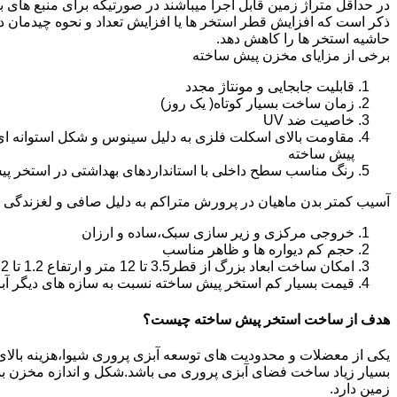
در حداقل متراژ زمین قابل اجرا میباشند در صورتیکه برای منبع های ب
ذکر است که افزایش قطر استخر ها یا افزایش تعداد و نحوه چیدمان 
حاشیه استخر ها را کاهش دهد.
برخی از مزایای مخزن پیش ساخته
قابلیت جابجایی و مونتاژ مجدد
زمان ساخت بسیار کوتاه( یک روز)
خاصیت ضد UV
مقاومت بالای اسکلت فلزی به دلیل سینوس و شکل استوانه ای
پیش ساخته
رنگ مناسب سطح داخلی با استانداردهای بهداشتی در استخر پ
آسیب کمتر بدن ماهیان در پرورش متراکم به دلیل صافی و لغزندگی 
خروجی مرکزی و زیر سازی سبک،ساده و ارزان
حجم کم دیواره ها و ظاهر مناسب
امکان ساخت ابعاد بزرگ از قطر3.5 تا 12 متر و ارتفاع 1.2 تا 2.2 متر
قیمت بسیار کم استخر پیش ساخته نسبت به سازه های دیگر آب
هدف از ساخت استخر پیش ساخته چیست؟
یکی از معضلات و محدودیت های توسعه آبزی پروری شیوا،هزینه بالای تول
بسیار زیاد ساخت فضای آبزی پروری می باشد.شکل و اندازه مخزن 
زمین دارد.