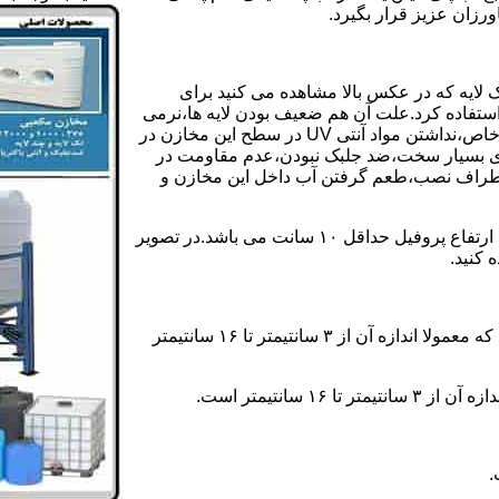
رزان عزیز قرار بگیرد.
 لایه که در عکس بالا مشاهده می کنید برای
ستفاده کرد.علت آن هم ضعیف بودن لایه ها،نرمی
بیش از حد بدنه مخزن،عدم توانایی طراحی این مخازن برای مصارف خاص،نداشتن مواد آنتی UV در سطح این مخازن در
یری بسیار سخت،ضد جلبک نبودن،عدم مقاومت در
اطراف نصب،طعم گرفتن آب داخل این مخازن و
ولی مخازن دوجداره دارای پروفیل دوجداره در بدنه خود می باشند که ارتفاع پروفیل حداقل ۱۰ سانت می باشد.در تصویر
 کنید.
ارتفاع پروفیل : فاصله بین جداره داخلی مخزن و تاج پروفیل می باشد که معمولا اندازه آن از ۳ سانتیمتر تا ۱۶ سانتیمتر
سانتیمتر است.