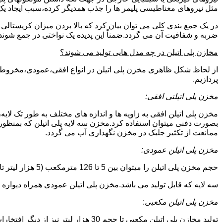
مثل نیروهای مغناطیسی پلیمر ها را جذب همدیگر کرده،سبب ایجاد یک 
در یک جمع بندی کلی می توان بیان کرد که بالا بردن میزان کریست
ضربه و شفافیت آن می گردد.ضمناً این پدیده یک نواختی در جمع شوند
مخازن پلی اتیلن در چه مدل هایی تولید می شوند؟
از لحاظ شکل ظاهری مخزن پلی اتیلن در انواع افقی،عمودی،مخروطی،مک
پردازیم.
مخزن پلی اتیلنی افقی:
مخزن پلی اتیلن افقی به زاویه ها و اندازه های مختلف به طور تک لایه،
بصورت دفنی میتوان استفاده کرد.مخزن سه لایه پلی اتیلن که بمنظور
ممانعت از تکثیر جلبک در مخزن نگهداری آب می گردد.
مخزن پلی اتیلن عمودی:
حجم مخزن پلی اتیلن را میتوان بین 5 تا 126 مترمکعب (5 هزار لیتر تا 126 هزار لیتر) در نظر گرفت.در انواع تک لایه،دولایه و
سه لایه که قابل تولید می باشد.مخزن پلی اتیلن عمودی همراه دیواره های تقویت شد
مخزن پلی اتیلن مکعبی
:
تولید مخازن پلی اتیلن مکعبی تا حجم 