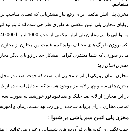
مینماییم.
مخزن پلی اتیلن مکعبی برای رفع نیاز مشتریانی که فضای مناسب برای
زوایای مخازن پلی اتیلن مکعبی به طوری طراحی شده اند تا بتوانید آنها
ما توانایی داریم مخازن پلی اتیلن مکعبی از حجم 1000 لیتر تا 140.000 لیتر به طور روتاری و دوجداره در قالب های روش
اکستروژن با رنگ های مختلف تولید کنیم.قیمت این مخازن از مخازن ا
ما در صورتی که شما مشتری گرامی مشکل جد در زوایای دیگر مخازن پل
مخازن آسان رو
:
مخازن آسان رو یکی از انواع مخازن آب است که جهت نصب در محل 
مخزن های سه و چهار لایه نیز موجود هستند که به دلیل استفاده از ل
در این مخازن از لایه ضد جلبک و ضد نفوذ نور خورشید به صورت سه ل
تمامی مخازن دارای پروانه ساخت از وزارت بهداشت،درمان و آموزش پزشکی هستند و از موا
مخزن پلی اتیلن سم پاشی در شیوا :
جهت نگهداری گونه های فرآورده های شیمیایی و غیره می توانید از منب