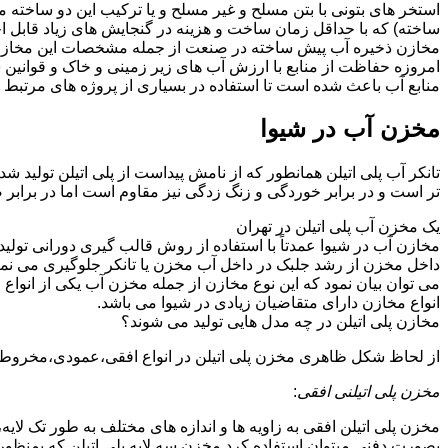
استخر های بتونی با بتن مسلح و غیر مسلح و یا ترکیب این دو ساخت
ساخته) که با حداقل زمان ساخت و هزینه در گنجایش های زیاد قابل ا
مخازن ذخیره آب پیش ساخته در صنعت از جمله مشخصات این مخازن می تو
امروزه حفاظت از منابع با ارزش آب های زیر زمینی و خاک و قوانی
منابع آب باعث شده است تا استفاده در بسیاری از پروژه های مرتبط ب
مخزن آب در شیوا
تانکر آب پلی اتیلن همانطور که از نامش پیداست از پلی اتیلن تولید ش
تر است و در برابر خوردگی و زنگ زدگی نیز مقاوم است اما در برابر
یک مخزن آب پلی اتیلن در تهران
مخازن آب در شیوا عمدتاً با استفاده از روش قالب گیری دورانی تولی
داخل مخزن از رشد جلبک در داخل آب مخزن یا تانکر جلوگیری می نمای
می توان بیان نمود که این نوع مخازن از جمله مخزن آب یکی از انو
انواع مخازن دارای متقاضیان زیادی در شیوا می باشد.
مخازن پلی اتیلن در چه مدل هایی تولید می شوند؟
از لحاظ شکل ظاهری مخزن پلی اتیلن در انواع افقی،عمودی،مخروطی،مک
مخزن پلی اتیلنی افقی
:
مخزن پلی اتیلن افقی به زاویه ها و اندازه های مختلف به طور تک لایه،
بصورت دفنی میتوان استفاده کرد.مخزن سه لایه پلی اتیلن که بمنظور