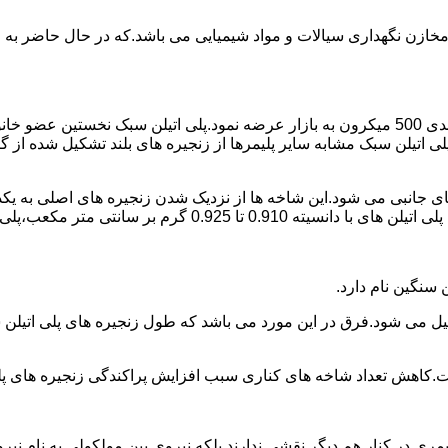
اع مخازن نگهداری سیالات و مواد شیمیایی می باشد.که در حال حاضر 
در سال 1961 میلادی کمپانی اکواستار پودر پلی اتیلن سبک را با دانه بندی 500 میکرون به بازار عرض
لی اتیلن سبک مشابه سایر پلیمرها از زنجیره های بلند تشکیل شده از گ
ی جانبی می شود.این شاخه ها از نزدیک شدن زنجیره های اصلی به یکدی
سانتی متر مکعب،پلی اتیلن سبک میتوان گفت.
ست.کاهش تعداد شاخه های کناری سبب افزایش پراکندگی زنجیره های پ
ی در کنار هم دیگر نقشی ندارند بلکه نیروی بین مولکولی به نام نیروی