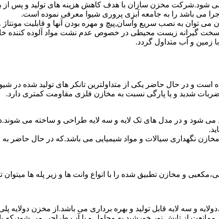
ه می شود.شرکت مخزن سازان با هدف کاهش هزینه های تولید و پس از 
جرا می باشد را به جامعه آبزی پروری شیوا معرفی نموده است.
ان به نصب سریع وآسان,پیچ و مهره بودن آنها و قابلیت مونتاژ و دمون
ن سخت گیرانه زیست محیطی در خصوص عدم نشت مواد آلوده کننده خاک
ا زمین و آب متداول گردد.
ده است و در حال حاضر یکی از متداولترین تانکر های تولید شده در شیو
 ضربات شدید و یا پارگی نسبت به مخازن فلزی مقاومت کمتری دارد.
د می شود و در مدل های تک لایه و سه لایه طراحی و ساخته می شوند.در
د.
اع مخازن نگهداری سیالات و مواد شیمیایی می باشد.که در حال حاضر 
عبی و مخازن تطبیق شده را با انواع وانت ها و زیر پله ها میتوان ت
دولایه و سه لایه قابل تولید و بهره برداری می باشد.از مخزن دولایه پ
 ممانعت از تابش نور خورشید به محلول و یا آب طراحی می شود،که با