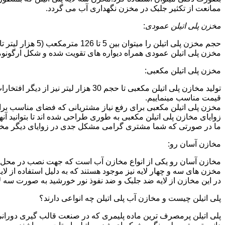
ممانعت از تکثیر جلبک در مخزن نگهداری آب می گردد.
مخزن پلی اتیلن عمودی
:
حجم مخزن پلی اتیلن را میتوان بین 5 تا 126 مترمکعب (5 هزار لیتر تا 126 هزار لیتر) در نظر گرفت.در انواع تک لایه،دولایه و سه لایه که قابل تولید می باشد.
مخزن پلی اتیلن عمودی همراه دیواره های تقویت شده و شکل ارگونومیک خو
مخزن پلی اتیلن مکعبی:
تولید مخازن پلی اتیلن مکعبی تا حجم 
قیمت مناسب مینماییم.
مخزن پلی اتیلن مکعبی برای رفع نیاز مشتریانی که فضای مناسب برای
زوایای مخازن پلی اتیلن مکعبی به طوری طراحی شده اند تا بتوانید آنها
ما در صورتی که شما مشتری گرامی مشکل جدی در زوایای دیگر مخازن پ
مخازن آسان رو:
مخازن آسان رو یکی از انواع مخازن آب است که جهت نصب در محل 
مخزن های سه و چهار لایه نیز موجود هستند که به دلیل استفاده از ل
در این مخازن از لایه ضد جلبک و ضد نفوذ نور خورشید به صورت سه ل
پلی اتیلن چیست و مخازن آب پلی اتیلن چه انواعی دارند؟