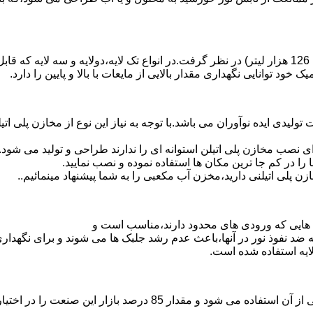
د توانایی نگهداری مقدار بالایی از مایعات با بالا و پایین را دارد.
30 هزار لیتر نیز از دیگر افتخارات تولیدی ایده نوآوران می باشد.با توجه به نیاز این نوع
 نصب مخازن پلی اتیلن استوانه ای را ندارند طراحی و تولید می شود.
 را در کم جا ترین مکان ها استفاده نموده و نصب نمایید.
لی اتیلنی دارید،مخزن آب مکعبی را به شما پیشنهاد مینمائیم..
هایی که ورودی های محدود دارند،مناسب است و
ایه ضد نفوذ نور در آنها،باعث عدم رشد جلبک ها می شوند و برای نگه
ایه استفاده شده است.
پلی اتیلن پرمصرف ترین ماده پلیمری که در صنعت قالب گیری دورانی ا