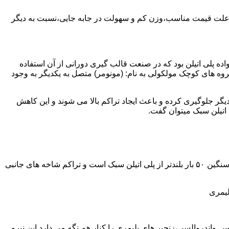
به علت قیمت مناسب،وزن کم و سهولت در جابه جایی،نسبت به دیگر
ه نمود.پلی اتیلن سبک نخستین عضو خانواده پلی اتیلن بود که در صنعت قالب گیری دورانی از آن استفاده
روه های کوچک مولکولی به نام: (مونومر) متصل به یکدیگر به وجود
گر جلوگیری کرده و باعث ایجاد تراکم بالا می شوند و این کاهش
پلی اتیلن سنگین مثل پلی اتیلن سبک از اتم های هیدروژن و کربن تشکیل می شود.فرق در این مورد می باشد که طول زنجیره های پلی اتیلن سنگین ۵۰ بار بلندتر از پلی اتیلن سبک است و تراکم شاخه های جانبی
لیمری
ی واندروالسی،زنجیر های پلیمری را کنار هم نگه می دارد.این نیرو