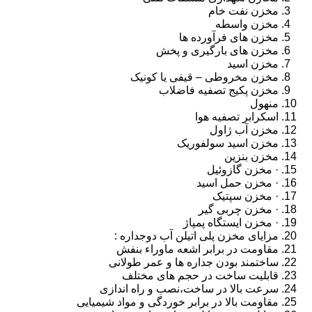
مخزن نفت خام
مخزن واسطه
مخزن های فرآورده ها
مخزن های بارگیری و پخش
مخزن اسید
مخزن مخروطی – قیفی یا کونیک
مخزن پکیج تصفیه فاضلاب
منهول
اسکرابر تصفیه هوا
مخزن آب ژاول
مخزن اسید سولفوریک
مخزن بنزین
· مخزن گازوئیل
· مخزن حمل اسید
· مخزن سپتیک
· مخزن چربی گیر
· مخزن ایستگاه پمپاژ
مزایای مخزن پلی اتیلن آب دوجداره :
مقاومت در برابر اشعه ماوراء بنفش
ساختمند بودن جداره ها و عمر طولانی
قابلیت ساخت در حجم های مختلف
سرعت بالا در ساخت،نصب و راه اندازی
مقاومت بالا در برابر خوردگی و مواد شیمیایی