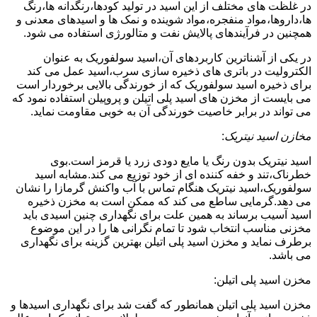
در غلظت های مختلف از این اسید در تولید کودها،رنگدانه ها،رنگ
ها،داروها،مواد منفجره،مواد شوینده و نمک ها و اسیدهای معدنی و
همچنین در فرآیندهای پالایش نفت و متالورژی استفاده می شود.
در یکی از آشناترین کاربردهای آن،اسید سولفوریک به عنوان
الکترولیت در باتری های ذخیره سازی سرب،اسید عمل می کند
برای ذخیره اسید سولفوریک که از خورندگی بالایی برخوردار است
می بایست از مخزن های اسید پلی اتیلن و پروپیلن استفاده نمود که
می تواند در برابر خاصیت خورندگی آن به خوبی مقاومت نماید.
مخازن اسید نیتریک
:
اسید نیتریک بدون رنگ یا مایع دودی زرد یا قرمز است.بوی
خطرناک،تند و خفه کننده ای از خود توزیع می کند.مشابه اسید
سولفوریک،اسید نیتریک هنگام تماس با آب واکنش گرمازا را نشان
می دهد.گرمایی ساطع می کند که ممکن است به مخزن ذخیره
اسید آسیب برساند به همین علت برای نگهداری چنین اسیدی باید
مخزنی مناسب انتخاب شود تا تمام نگرانی ها را در این موضوع
برطرف نماید و مخزن اسید پلی اتیلن بهترین گزینه برای نگهداری
می باشد.
مخزن اسید پلی اتیلن:
مخزن اسید پلی اتیلن همانطور که گفت شد برای نگهداری اسیدها و