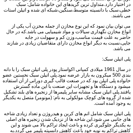
در اختیار دارد.متداول ترین گریدهای این خانواده شامل: سبک
خطی،سبک با دانسیته متوسط،سنگین،شبکه ای شده و اتیلن استات
می باشند.
می توان بیان نمود که این نوع مخازن از جمله مخزن آب یکی از
انواع مخازن نگهداری سیالات و مواد شیمیایی می باشد.که در حال
حاضر به علت قیمت مناسب،وزن کم و سهولت در جابه
جایی،نسبت به دیگر انواع مخازن دارای متقاضیان زیادی در شازند
می باشد.
پلی اتیلن سبک:
در سال 1961 میلادی کمپانی اکواستار پودر پلی اتیلن سبک را با دانه
بندی 500 میکرون به بازار عرضه نمود.پلی اتیلن سبک نخستین عضو
خانواده پلی اتیلن بود که در صنعت قالب گیری دورانی از آن استفاده
میشود و دستگاه ها و تجهیزات این صنعت با این ماده گسترش
یافتند.پلی اتیلن سبک مشابه سایر پلیمرها از زنجیره های بلند تشکیل
شده از گروه های کوچک مولکولی به نام: (مونومر) متصل به یکدیگر
به وجود آمده است.
پلی اتیلن سبک شامل اتم های کربن و هیدروژن و تعداد زیادی شاخه
های جانبی می شود.این شاخه ها از نزدیک شدن زنجیره های اصلی
به یکدیگر جلوگیری کرده و باعث ایجاد تراکم بالا می شوند و این
کاهش تراکم به نوبه خود باعث کاهش دانسیته پلیمر می گردد.به