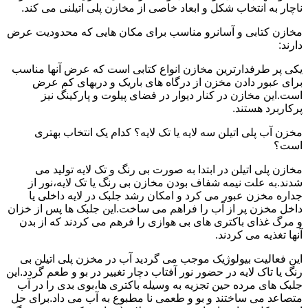
ناچار به انتخاب شکل و ابعاد خاصی از مخازن پلی اتیلنی می کند.
مخازن کتابی و آسانرو مناسب برای مکان هایی که محدودیت عرض
دارند:
یکی پر طرفدارترین مخازن انواع کتابی است که عرض آنها مناسب
برای عبور دادن مخزن از درگاه های باریک و دربهای کم عرض
است.این مخازن در کنار دیوار در فضای پیلوت و پارکینگ نیز
پرکاربرد هستند.
مخزن آب پلی اتیلن سه لایه یا تک لایه؟ کدام یک انتخاب بهتری
است؟
مخازن پلی اتیلن در ابتدا به صورت بی رنگ و تک لایه تولید می
شدند.به علت نیمه شفاف بودن مخازن بی رنگ یا تک لایه،نور از
جداره مخزن عبور می کرد و امکان رشد جلبک در لایه داخلی یا
داخل مخزن پر از آب را فراهم می ساخت.این جلبک ها پس از خزان
و مرگ غذای باکتری های بی هوازی را فرهم می کردند که از بدن
آنها تغذیه می کردند.
این فعالیت بیولوژیک موجب می گردید آب در مخزن پلی اتیلن بی
رنگ یا تاک لایه در حضور نور آفتاب دچار تغییر در بو و طعم گردد.این
جلبک های مرده حین تجزیه به وسیله باکتری ها،بوی بدی را در آب
متصاعد می ساختند و بو و طعمی نا مطبوع به آب می داد.برای حل