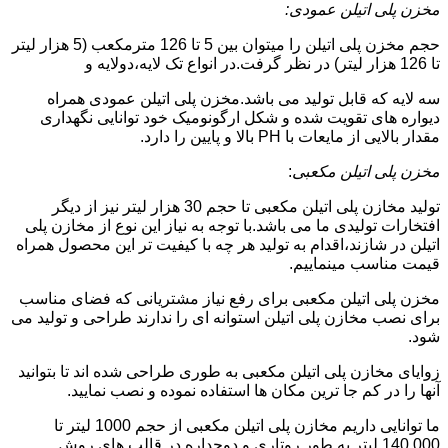
مخزن پلی اتیلن عمودی:
حجم مخزن پلی اتیلن را میتوان بین 5 تا 126 مترمکعب (5 هزار لیتر
تا 126 هزار لیتر) در نظر گرفت.در انواع تک لایه،دولایه و
سه لایه که قابل تولید می باشد.مخزن پلی اتیلن عمودی همراه
دیواره های تقویت شده و شکل ارگونومیک خود توانایی نگهداری
مقدار بالایی از مایعات با PH بالا و پایین را دارد.
مخزن پلی اتیلن مکعبی
:
تولید مخازن پلی اتیلن مکعبی تا حجم 30 هزار لیتر نیز از دیگر
افتخارات تولیدی ما می باشد.با توجه به نیاز این نوع از مخازن پلی
اتیلن در شازند،اقدام به تولید هر چه با کیفیت تر این محصول همراه
قیمت مناسب مینماییم.
مخزن پلی اتیلن مکعبی برای رفع نیاز مشتریانی که فضای مناسب
برای نصب مخازن پلی اتیلن استوانه ای را ندارند طراحی و تولید می
شود.
زوایای مخازن پلی اتیلن مکعبی به طوری طراحی شده اند تا بتوانید
آنها را در کم جا ترین مکان ها استفاده نموده و نصب نمایید.
ما توانایی داریم مخازن پلی اتیلن مکعبی از حجم 1000 لیتر تا
140.000 لیتر به طور روتاری و دوجداره در قالب های روش