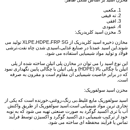
مکعبی
ته قیفی
افقی
عمودی
مخزن اسید کلریدریک:
مخازن ذخیره اسید کلریدریک از XLPE،HDPE،FRP SG تولید می
شوند.این اسید عمدتا در صنایع غذایی،اسیدی شدن چاه نفت،ترشی
فولاد و تولید مواد شیمیایی استفاده می شود.
این نوع اسید را می توان در مخازن پلی اتیلن ساخته شده از پلی
اتیلن با چگالی بالا (HDPE) و پلی اتیلن با چگالی پایین نگهداری نمود
که در برابر خاصیت شیمیایی ان مقاوم است و مقرون به صرفه
است.
مخزن اسید سولفوریک:
اسید سولفوریک مایع غلیظ،بی رنگ،روغنی،خورنده است که یکی از
تجاری ترین مواد شیمیایی است.اسید سولفوریک از طریق واکنش
آب با تری اکسید گوگرد به صورت صنعتی تهیه می شود که به نوبه
خود از ترکیب شیمیایی دی اکسید گوگرد و اکسیژن توسط فرآیند
تماس یا فرآیند محفظه ای ساخته می شود.