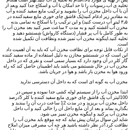
تخلیه ی آب،رسوبات را تا حد امکان با آب و اسکاچ جدا کنید وبعد از
آن با آب داخل مخزن آب را بشویید و ترکیب مایع سفید کننده و آب
به مقادیر زیر ادغام کنید(یک قاشق چای خوری مایع سفیدکننده در
۳٫۵ لیتر آب درست کنید) و این ترکیب را با اسکاچ به تمامی بدنه
مخزن آّب آغشته کنید و به مدت ۲ ساعت صبر کنید بعد مخزن آب را
به طور کامل با آب پر فشار (دستگاه کارواش) شستشو دهید و
تخلیه کنید.اینگونه مخزن آب تمیز شده ونظافت آن تکمیل شده
است.
از نکات قابل توجه برای نظافت مخزن آب که باید به آن اهمیت داد
این است که در شستشو مخازن به دلیل استفاده از ماده سفید کننده
گاز کلر در آن وجود دارد که بسیار سمی است و نفری که در داخل
مخزن آب در حال شستشو می باشد باید اطمینان حاصل کند که راه
ورود هوا به مخزن باز باشد و هوا در جریان باشد.
مخزن آب به گونه ای است که به داخل آن دسترسی ندارید
ابتدا مخزن آب را از سیستم لوله کشی جدا نموده و سپس در
100لیتر آب یک قاشق چای خوری مایع سفید کننده با کلر 5درصد
داخل مخزن آب بریزید و در مدت 12 ساعت درب آن را ببندید و
بگذارید بماند و بعد از آن مایع داخل آن را خالی کنید و آب داخل
مخزن آب پرکنید و اینگونه مخزن تمیز می شود.
شاید این سوال برایتان پیش بیاید که چه موقع باید مخزن آب را
نظافت کرد؟در نظر داشته باشید هر چه آب مصرفی میزان املاح