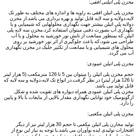
مخزن پلی اتیلنی افقی
:
مخزن پلی اتیلن افقی به زاویه ها و اندازه های مختلف به طور تک
لایه،دولایه و سه لایه قابل تولید و بهره برداری می باشد.از مخزن
دولایه پلی اتیلن بیشتر جهت نگهداری محلولهایی که شیمیایی و یا
نگهداری آب بصورت دفنی میتوان استفاده کرد.مخزن سه لایه پلی
اتیلن که بمنظور ممانعت از تابش نور خورشید به محلول و یا آب
طراحی می شود،که باعث جلوگیری از اثر نور خورشید بر روی
محلول های شیمیایی و یا ممانعت از تکثیر جلبک در مخزن نگهداری
آب می گردد.
مخزن پلی اتیلن عمودی
:
حجم مخزن پلی اتیلن را میتوان بین 5 تا 126 مترمکعب (5 هزار لیتر
تا 126 هزار لیتر) در نظر گرفت.در انواع تک لایه،دولایه و سه لایه که
قابل تولید می باشد.
مخزن پلی اتیلن عمودی همراه دیواره های تقویت شده و شکل
ارگونومیک خود توانایی نگهداری مقدار بالایی از مایعات با بالا و پایین
را دارد.
مخزن پلی اتیلن مکعبی:
تولید مخازن پلی اتیلن مکعبی تا حجم 30 هزار لیتر نیز از دیگر
افتخارات تولیدی ایده نوآوران می باشد.با توجه به نیاز این نوع از
مخازن پلی اتیلن در شازند،اقدام به تولید هر چه با کیفیت تر این