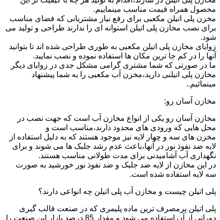
محصول همراه قیمت مناسب مینماییم.
مخزن پلی اتیلن مکعبی برای رفع نیاز مشتریانی که فضای مناسب
برای نصب مخازن پلی اتیلن استوانه ای را ندارند طراحی و تولید می
شود.
زوایای مخازن پلی اتیلن مکعبی به طوری طراحی شده اند تا بتوانید
آنها را در کم جا ترین مکان ها استفاده نموده و نصب نمایید.
ما در صورتی که شما مشتری گرامی مشکل جدی در زوایای دیگر
مخازن پلی اتیلنی دارید،مخزن آب مکعبی را به شما پیشنهاد
مینمائیم..
مخازن آسان رو:
مخازن آسان رو یکی از انواع مخازن آب است که جهت نصب در
محل هایی که ورودی های محدود دارند،مناسب است و
مخزن های سه و چهار لایه نیز موجود هستند که به دلیل استفاده از
لایه ضد نفوذ نور در آنها،باعث عدم رشد جلبک ها می شوند و برای
نگهداری آب آشامیدنی برای مدت طولانی مناسب هستند.
در این مخازن از لایه ضد جلبک و ضد نفوذ نور خورشید به صورت
سه لایه استفاده شده است.
پلی اتیلن چیست و مخازن آب پلی اتیلن چه انواعی دارند؟
پلی اتیلن پرمصرف ترین ماده پلیمری که در صنعت قالب گیری
دورانی از آن استفاده می شود و مقدار 85 درصد بازار این صنعت را