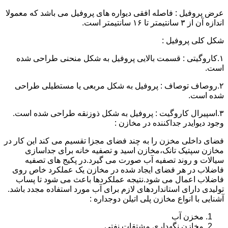
عرض پروفیل : فاصله افقی دیواره های پروفیل می باشد که معمولا
اندازه آن از ۳ سانتیمتر تا ۱۶ سانتیمتر است.
شکل کلی پروفیل :
۱.کاروگیتی : قسمت بالایی پروفیل به شکل منحنی طراحی شده
است.
۲.روصاف توصاف : پروفیل به شکل مربعی یا مستطیلی طراحی
شده است.
۳.اسپیرال کاروگیت : پروفیل به شکل ذوزنقه طراحی شده است.
وجود دیوایدر جداکننده در مخازن :
فضای داخلی مخزن را به چند فضای مجزا تقسیم می کند این کار در
مخازن سپتیک تانک،مخازن اسید و تصفیه خانه برای جداسازی
سیالات و روند تصفیه آب صورت می گیرد.در پکیج های تصفیه
فاضلاب در هر فضای ایجاد شده در مخازن یک عملکرد خاص روی
فاضلاب اعمال می شود.نتیجه عملکردها باعث می شود تا پساب
تولیدی دارای استانداردهای لازم برای آب مورد استفاده مجدد باشد.
آشنایی با انواع مخازن پلی اتیلن دوجداره :
مخزن آب
مخازن نگهداری مشتقات نفتی