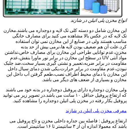
انواع مخزن پلی اتیلن در شازند
این مخازن شامل دو دسته کلی تک لایه و دوجداره می باشند.مخازن
تک لایه که در عکس بالا مشاهده می کنید برای مصارف خانگی
مناسب هستند ولی در صنایع از این مخازن نمی توان استفاده
کرد.علت آن هم ضعیف بودن لایه ها،نرمی بیش از حد بدنه
مخزن،عدم توانایی طراحی این مخازن برای مصارف خاص،نداشتن
مواد آنتی UV در سطح این مخازن در برابر نور ماورا بنفش،عدم
مقاومت در برابر ضربه،تعمیر و نشتی گیری بسیار سخت،ضد جلبک
نبودن،عدم مقاومت در برابر حرارت،یکی شدن دمای سیال داخل
این مخازن با دمای محیط اطراف نصب،طعم گرفتن آب داخل این
مخازن و بسیاری از ضعف های دیگر می باشد.
ولی مخازن دوجداره دارای پروفیل دوجداره در بدنه خود می باشند
که ارتفاع پروفیل حداقل ۱۰ سانت می باشد.در تصویر زیر می توانید
پروفیل بکار رفته در مخزن پلی اتیلن دوجداره را مشاهده کنید.
معرفی مخزن پلی اتیلن در شازند
ارتفاع پروفیل : فاصله بین جداره داخلی مخزن و تاج پروفیل می
باشد که معمولا اندازه آن از ۳ سانتیمتر تا ۱۶ سانتیمتر است.