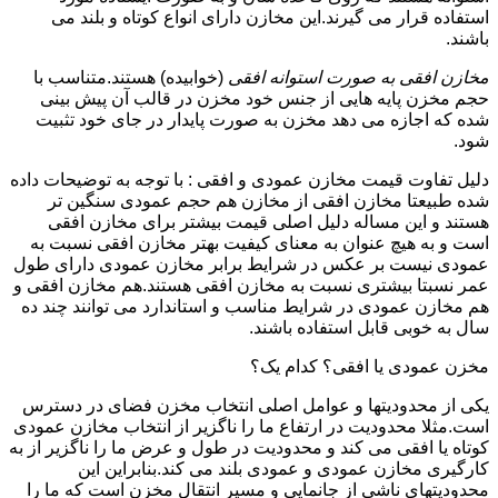
استفاده قرار می گیرند.این مخازن دارای انواع کوتاه و بلند می
باشند.
مخازن افقی به صورت استوانه افقی
(خوابیده) هستند.متناسب با
حجم مخزن پایه هایی از جنس خود مخزن در قالب آن پیش بینی
شده که اجازه می دهد مخزن به صورت پایدار در جای خود تثبیت
شود.
دلیل تفاوت قیمت مخازن عمودی و افقی : با توجه به توضیحات داده
شده طبیعتا مخازن افقی از مخازن هم حجم عمودی سنگین تر
هستند و این مساله دلیل اصلی قیمت بیشتر برای مخازن افقی
است و به هیچ عنوان به معنای کیفیت بهتر مخازن افقی نسبت به
عمودی نیست بر عکس در شرایط برابر مخازن عمودی دارای طول
عمر نسبتا بیشتری نسبت به مخازن افقی هستند.هم مخازن افقی و
هم مخازن عمودی در شرایط مناسب و استاندارد می توانند چند ده
سال به خوبی قابل استفاده باشند.
مخزن عمودی یا افقی؟ کدام یک؟
یکی از محدودیتها و عوامل اصلی انتخاب مخزن فضای در دسترس
است.مثلا محدودیت در ارتفاع ما را ناگزیر از انتخاب مخازن عمودی
کوتاه یا افقی می کند و محدودیت در طول و عرض ما را ناگزیر از به
کارگیری مخازن عمودی و عمودی بلند می کند.بنابراین این
محدودیتهای ناشی از جانمایی و مسیر انتقال مخزن است که ما را