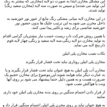
این مشکل مخازن ابتدا به صورت دو لایه (مخازنی که بیشتر به رنگ
آبی تولید می شدند) و سپس به صورت سه لایه (مخازن سفید رنگ)
تولید شدند.
در این مخازن لایه میانی مشکی رنگ مانع از عبور نور خورشید به
داخل مخزن می شود.به این ترتیب جلبک ها بدون حضور نور
خورشید شانسی برای رشد و تکثیر پیدا نمی کنند.
با همین روش شرکت ناب زیست حسب نیاز مشتریان گرامی اقدام
به تولید مخازن دو لایه رنگی،سه لایه سفید و رنگی،چهار لایه،فوم
دار،پنج لایه می نماید.
نکات نصب مخازن پلی اتیلن
مخازن پلی اتیلن روتاری نباید تحت فشار قرار بگیرند
مخازن آب پلی اتیلن به هیچ عنوان نباید تحت فشار قرار بگیرند و یا
به عبارت دیگر نباید هوابند شوند.این موضوع برای مخازن حجیم یک
ضرورت هست و به همین دلیل حتماً پیشنهاد می شود بر روی آنها
ونت یا هواکش نصب شود.
از قرار دادن اجسام سنگین بر روی بدنه مخازن پلی اتیلن خود داری
نمایید
به هیچ عنوان نباید بر روی مخزن پلی اتیلن اجسام سنگین قرار داد و