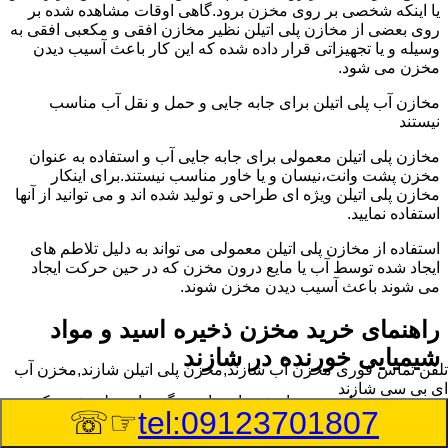
یا اینکه شخصی بر روی مخزن برود.گاهی اوقات مشاهده شده بر
روی بعضی از مخازن پلی اتیلن نظیر مخازن افقی و مکعبی افقی به
وسیله و یا تجهیزاتی قرار داده شده که این کار باعث آسیب دیدن
مخزن می شود.
مخازن آب پلی اتیلن برای جابه جایی و حمل و نقل آب مناسب
نیستند
مخازن پلی اتیلن معمولی برای جابه جایی آب و استفاده به عنوان
مخزن پشت وانت،نیسان و یا خاور مناسب نیستند.برای اینکار
مخازن پلی اتیلن ویژه ای طراحی و تولید شده اند و می توانید از آنها
استفاده نمایید.
استفاده از مخازن پلی اتیلن معمولی می تواند به دلیل تلاطم های
ایجاد شده توسط آب یا مایع درون مخزن که در حین حرکت ایجاد
می شوند باعث آسیب دیدن مخزن شوند.
راهنمای خرید مخزن ذخیره اسید و مواد
شیمیایی خورنده در شازند
تلفن تماس فوری
مخزن آب شازند,مخزن پلی اتیلن شازند,مخزن آب
ای بی سی شازند
مخزن ذخیره اسید و مواد شیمیایی باید به گونه ای تولید شوند که
☞☏
tel:09123701807
بتوانند در برابر چگالی نسبتا بالا و خورندگی انواع اسیدها مقاومت
کافی داشته باشند.به همین دلیل نمی توان در هر مخزنی اسید و مواد