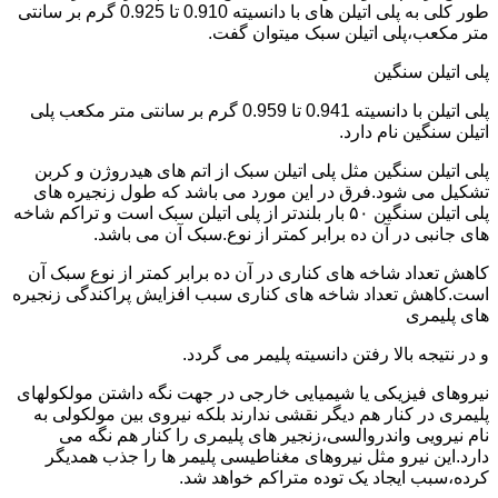
طور کلی به پلی اتیلن های با دانسیته 0.910 تا 0.925 گرم بر سانتی
متر مکعب،پلی اتیلن سبک میتوان گفت.
پلی اتیلن سنگین
پلی اتیلن با دانسیته 0.941 تا 0.959 گرم بر سانتی متر مکعب پلی
اتیلن سنگین نام دارد.
پلی اتیلن سنگین مثل پلی اتیلن سبک از اتم های هیدروژن و کربن
تشکیل می شود.فرق در این مورد می باشد که طول زنجیره های
پلی اتیلن سنگین ۵۰ بار بلندتر از پلی اتیلن سبک است و تراکم شاخه
های جانبی در آن ده برابر کمتر از نوع.سبک آن می باشد.
کاهش تعداد شاخه های کناری در آن ده برابر کمتر از نوع سبک آن
است.کاهش تعداد شاخه های کناری سبب افزایش پراکندگی زنجیره
های پلیمری
و در نتیجه بالا رفتن دانسیته پلیمر می گردد.
نیروهای فیزیکی یا شیمیایی خارجی در جهت نگه داشتن مولکولهای
پلیمری در کنار هم دیگر نقشی ندارند بلکه نیروی بین مولکولی به
نام نیرویی واندروالسی،زنجیر های پلیمری را کنار هم نگه می
دارد.این نیرو مثل نیروهای مغناطیسی پلیمر ها را جذب همدیگر
کرده،سبب ایجاد یک توده متراکم خواهد شد.