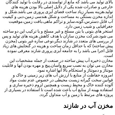
بالای تولید می باشد که مانع از توانمندی در رقابت با تولید کنندگان
خارجی و صادرات شده یکی از دلایل اصلی بالا بودن هزینه های
تولید،هزینه بسیار زیاد ساخت فضای آبزی پروری می باشد.شکل و
اندازه مخزن بستگی به مساحت و شکل هندسی زمین،دبی و کیفیت
آب قابل دسترس،گونه،سایز و تراکم ماهی،بافت زمین،موقعیت
جغرافیایی و شیب زمین دارد.
استخر های بتونی با بتن مسلح و غیر مسلح و یا ترکیب این دو ساخته
می شود.شرکت مخزن سازان با هدف کاهش هزینه های تولید و پس
از بررسی های متعدد در شازند دیگر،نوعی سازه غیر بتونی (مخزن
پیش ساخته) که با حداقل زمان ساخت و هزینه در گنجایش های زیاد
قابل اجرا می باشد را به جامعه آبزی پروری شازند معرفی نموده
است.
مخازن ذخیره آب پیش ساخته در صنعت از جمله مشخصات این
مخازن می توان به نصب سریع وآسان,پیچ و مهره بودن آنها و قابلیت
مونتاژ و دمونتاژ و استحکام بالا آنها اشاره نمود.
امروزه حفاظت از منابع با ارزش آب های زیر زمینی و خاک و
قوانین سخت گیرانه زیست محیطی در خصوص عدم نشت مواد
آلوده کننده خاک و محیط زیست و همچنین لزوم ذخیره سازی و
استفاده بهینه از منابع آب باعث شده است تا استفاده در بسیاری از
پروژه های مرتبط با زمین و آب متداول گردد.
مخزن آب در شازند