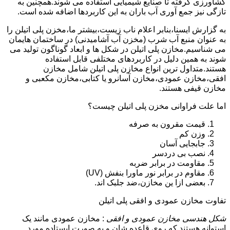
کشاورزی گرفته تا صنایع شیمیایی استفاده می شوند.همچنین به
تازگی نیز جمع آوری آب باران به این کاربردها اضافه شده است.
به گزارش ایسنا،بنابر اعلام ناب زیست،بیشتر ما،مخزن پلی اتیلن را
به عنوان منبع آب شرب (مخزن آب آشامیدنی) در ساختمان هایمان
می شناسیم.مخازن پلی اتیلن در شکل ها و ابعاد گوناگون تولید می
شوند به همین دلیل در کاربردهای مختلفی قابل استفاده
هستند.متداول ترین انواع مخازن پلی اتیلن شامل مخازن
افقی،مخازن عمودی،مخازن آسانرو یا کتابی،مخازن مکعبی و
مخازن قیفی هستند.
اما علت فراوانی مخزن پلی اتیلن چیست؟
قیمت مقرون به صرفه
وزن کم
جابجایی آسان
نصب بی دردسر
مقاومت در برابر ضربه
مقاوم در برابر نور ماورا بنفش (UV)
بعضی ازا ین مخازن،ضد جلبک اند.
تفاوت مخازن عمودی و افقی پلی اتیلن
شکل هندسی مخازن عمودی و افقی
: مخازن عمودی مانند یک
استوانه هستند که روی قاعده شان و به صورت ایستاده مورد