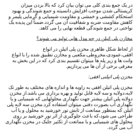
در یک جمع بندی کلی می توان بیان کرد که بالا بردن میزان
کریستالی شدن موجب افزایش دانسیته و جمع شوندگی و بهبود
استحکام کششی و خمشی و مقاومت شیمیایی و گرمایی پلیمر و
کاهش مقاومت ضربه و شفافیت آن می گردد.ضمناً این پدیده یک
نواختی در جمع شوندگی قطعه نهایی را می کاهد.
مخازن پلی اتیلن در چه مدل هایی تولید می شوند؟
از لحاظ شکل ظاهری مخزن پلی اتیلن در انواع
افقی،عمودی،مخروطی،مکعبی و مخازن تطبیق شده را با انواع
وانت ها و زیر پله ها میتوان تقسیم بندی کرد که در این بخش به
معرفی برخی از آن ها می پردازیم.
مخزن پلی اتیلنی افقی:
مخزن پلی اتیلن افقی به زاویه ها و اندازه های مختلف به طور تک
لایه،دولایه و سه لایه قابل تولید و بهره برداری می باشد.از مخزن
دولایه پلی اتیلن بیشتر جهت نگهداری محلولهایی که شیمیایی و یا
نگهداری آب بصورت دفنی میتوان استفاده کرد.مخزن سه لایه پلی
اتیلن که بمنظور ممانعت از تابش نور خورشید به محلول و یا آب
طراحی می شود،که باعث جلوگیری از اثر نور خورشید بر روی
محلول های شیمیایی و یا ممانعت از تکثیر جلبک در مخزن نگهداری
آب می گردد.