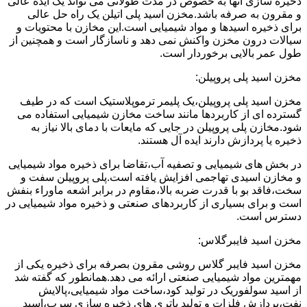
ذخیره سازی آنها به خصوص در مدت طولانی می تواند یک ایده عالی
و مقرون به صرفه باشد.مخزن اسید پلی اتیلن یک راه حل عالی
برای ذخیره اسیدها و مواد شیمیایی است.این مخازن با محتویات و
سیالات درون مخزن واکنش نمی دهد و ناسازگار است و همچنین از
طول عمر بالایی برخوردار است.
مخزن اسید پلی پروپیلن:
مخزن اسید پلی پروپیلن،یک پلیمر ترموپلاستیک است که در طیف
گسترده ای از کاربردها مانند ساخت مخازن شیمیایی استفاده می
شود.مخازن پلی پروپیلن در جایی که مایعات با دمای بالا نیاز به
ذخیره یا پردازش دارند ایده آل هستند.
در بخش های شیمیایی و تصفیه آب،تقاضا برای ذخیره مواد شیمیایی
و مخازن اسیدی تهاجمی افزایش یافته است.پلی پروپیلن سفت و
سخت،فاقد بو با قدرت ضربه بالا،مقاوم در برابر اشعه ماوراء بنفش
است و برای بسیاری از کاربردهای صنعتی و ذخیره مواد شیمیایی در
دسترس است.
مخزن اسید فایبرگلاس:
مخزن اسید فایبر گلاس روشی مقرون بصرفه برای ذخیره یکی از
مهمترین مواد شیمیایی صنعتی ارائه می دهد.همانطور که گفته شد
از اسید سولفوریک در تولید کود،ساخت مواد شیمیایی،پالایش
نفت،پردازش فلزات و تولید باتری های ذخیره سازی سرب،اسید