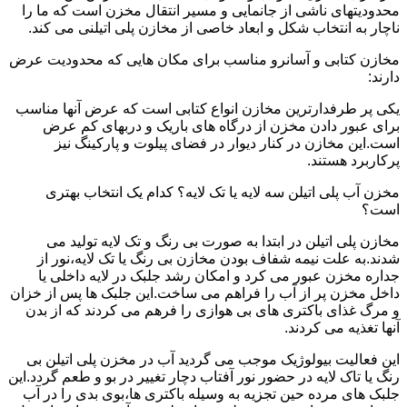
محدودیتهای ناشی از جانمایی و مسیر انتقال مخزن است که ما را
ناچار به انتخاب شکل و ابعاد خاصی از مخازن پلی اتیلنی می کند.
مخازن کتابی و آسانرو مناسب برای مکان هایی که محدودیت عرض
دارند:
یکی پر طرفدارترین مخازن انواع کتابی است که عرض آنها مناسب
برای عبور دادن مخزن از درگاه های باریک و دربهای کم عرض
است.این مخازن در کنار دیوار در فضای پیلوت و پارکینگ نیز
پرکاربرد هستند.
مخزن آب پلی اتیلن سه لایه یا تک لایه؟ کدام یک انتخاب بهتری
است؟
مخازن پلی اتیلن در ابتدا به صورت بی رنگ و تک لایه تولید می
شدند.به علت نیمه شفاف بودن مخازن بی رنگ یا تک لایه،نور از
جداره مخزن عبور می کرد و امکان رشد جلبک در لایه داخلی یا
داخل مخزن پر از آب را فراهم می ساخت.این جلبک ها پس از خزان
و مرگ غذای باکتری های بی هوازی را فرهم می کردند که از بدن
آنها تغذیه می کردند.
این فعالیت بیولوژیک موجب می گردید آب در مخزن پلی اتیلن بی
رنگ یا تاک لایه در حضور نور آفتاب دچار تغییر در بو و طعم گردد.این
جلبک های مرده حین تجزیه به وسیله باکتری ها،بوی بدی را در آب