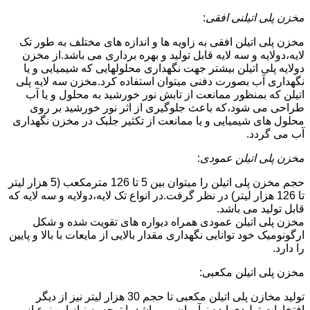
مخزن پلی اتیلنی افقی
:
مخزن پلی اتیلن افقی به زاویه ها و اندازه های مختلف به طور تک
لایه،دولایه و سه لایه قابل تولید و بهره برداری می باشد.از مخزن
دولایه پلی اتیلن بیشتر جهت نگهداری محلولهایی که شیمیایی و یا
نگهداری آب بصورت دفنی میتوان استفاده کرد.مخزن سه لایه پلی
اتیلن که بمنظور ممانعت از تابش نور خورشید به محلول و یا آب
طراحی می شود،که باعث جلوگیری از اثر نور خورشید بر روی
محلول های شیمیایی و یا ممانعت از تکثیر جلبک در مخزن نگهداری
آب می گردد.
مخزن پلی اتیلن عمودی
:
حجم مخزن پلی اتیلن را میتوان بین 5 تا 126 مترمکعب (5 هزار لیتر
تا 126 هزار لیتر) در نظر گرفت.در انواع تک لایه،دولایه و سه لایه که
قابل تولید می باشد.
مخزن پلی اتیلن عمودی همراه دیواره های تقویت شده و شکل
ارگونومیک خود توانایی نگهداری مقدار بالایی از مایعات با بالا و پایین
را دارد.
مخزن پلی اتیلن مکعبی:
تولید مخازن پلی اتیلن مکعبی تا حجم 30 هزار لیتر نیز از دیگر
افتخارات تولیدی ایده نوآوران می باشد.با توجه به نیاز این نوع از