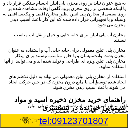
به هیچ عنوان نباید بر روی مخزن پلی اتیلن اجسام سنگین قرار داد و
یا اینکه شخصی بر روی مخزن برود.گاهی اوقات مشاهده شده بر
روی بعضی از مخازن پلی اتیلن نظیر مخازن افقی و مکعبی افقی به
وسیله و یا تجهیزاتی قرار داده شده که این کار باعث آسیب دیدن
مخزن می شود.
مخازن آب پلی اتیلن برای جابه جایی و حمل و نقل آب مناسب
نیستند
مخازن پلی اتیلن معمولی برای جابه جایی آب و استفاده به عنوان
مخزن پشت وانت،نیسان و یا خاور مناسب نیستند.برای اینکار
مخازن پلی اتیلن ویژه ای طراحی و تولید شده اند و می توانید از آنها
استفاده نمایید.
استفاده از مخازن پلی اتیلن معمولی می تواند به دلیل تلاطم های
ایجاد شده توسط آب یا مایع درون مخزن که در حین حرکت ایجاد
می شوند باعث آسیب دیدن مخزن شوند.
راهنمای خرید مخزن ذخیره اسید و مواد
تلفن تماس فوری
مخزن آب شمشیری,مخزن پلی اتیلن
شیمیایی خورنده در شمشیری
شمشیری,مخزن آب ای بی سی شمشیری
☞☏
tel:09123701807
مخزن ذخیره اسید و مواد شیمیایی باید به گونه ای تولید شوند که
بتوانند در برابر چگالی نسبتا بالا و خورندگی انواع اسیدها مقاومت