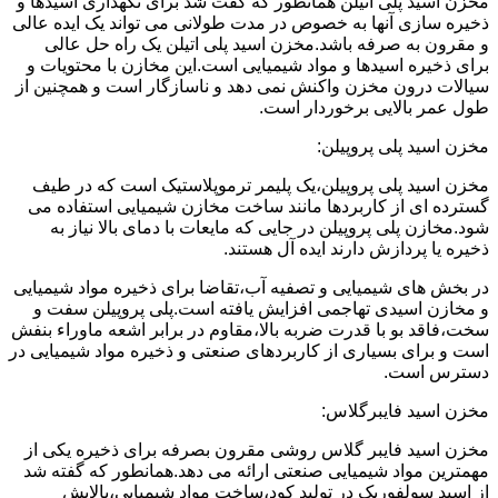
مخزن اسید پلی اتیلن همانطور که گفت شد برای نگهداری اسیدها و
ذخیره سازی آنها به خصوص در مدت طولانی می تواند یک ایده عالی
و مقرون به صرفه باشد.مخزن اسید پلی اتیلن یک راه حل عالی
برای ذخیره اسیدها و مواد شیمیایی است.این مخازن با محتویات و
سیالات درون مخزن واکنش نمی دهد و ناسازگار است و همچنین از
طول عمر بالایی برخوردار است.
مخزن اسید پلی پروپیلن:
مخزن اسید پلی پروپیلن،یک پلیمر ترموپلاستیک است که در طیف
گسترده ای از کاربردها مانند ساخت مخازن شیمیایی استفاده می
شود.مخازن پلی پروپیلن در جایی که مایعات با دمای بالا نیاز به
ذخیره یا پردازش دارند ایده آل هستند.
در بخش های شیمیایی و تصفیه آب،تقاضا برای ذخیره مواد شیمیایی
و مخازن اسیدی تهاجمی افزایش یافته است.پلی پروپیلن سفت و
سخت،فاقد بو با قدرت ضربه بالا،مقاوم در برابر اشعه ماوراء بنفش
است و برای بسیاری از کاربردهای صنعتی و ذخیره مواد شیمیایی در
دسترس است.
مخزن اسید فایبرگلاس:
مخزن اسید فایبر گلاس روشی مقرون بصرفه برای ذخیره یکی از
مهمترین مواد شیمیایی صنعتی ارائه می دهد.همانطور که گفته شد
از اسید سولفوریک در تولید کود،ساخت مواد شیمیایی،پالایش