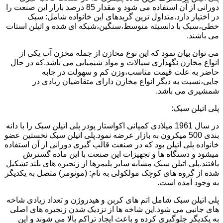
دورانی از آن استفاده می شود و مقدار 85 درصد بازار این صنعت را
در اختیار دارد.متداول ترین گریدهای این خانواده شامل: سبک
خطی،سبک با دانسیته متوسط،سنگین،شبکه ای شده و اتیلن استات
می باشند.
می توان بیان نمود که این نوع مخازن از جمله مخزن آب یکی از
انواع مخازن نگهداری سیالات و مواد شیمیایی می باشد.که در حال
حاضر به علت قیمت مناسب،وزن کم و سهولت در جابه
جایی،نسبت به دیگر انواع مخازن دارای متقاضیان زیادی در
شمشیری می باشد.
پلی اتیلن سبک:
در سال 1961 میلادی کمپانی اکواستار پودر پلی اتیلن سبک را با دانه
بندی 500 میکرون به بازار عرضه نمود.پلی اتیلن سبک نخستین عضو
خانواده پلی اتیلن بود که در صنعت قالب گیری دورانی از آن استفاده
میشود و دستگاه ها و تجهیزات این صنعت با این ماده گسترش
یافتند.پلی اتیلن سبک مشابه سایر پلیمرها از زنجیره های بلند تشکیل
شده از گروه های کوچک مولکولی به نام: (مونومر) متصل به یکدیگر
به وجود آمده است.
پلی اتیلن سبک شامل اتم های کربن و هیدروژن و تعداد زیادی شاخه
های جانبی می شود.این شاخه ها از نزدیک شدن زنجیره های اصلی
به یکدیگر جلوگیری کرده و باعث ایجاد تراکم بالا می شوند و این