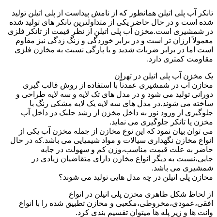
تانکر آب پلی اتیلن همانطور که از نامش پیداست از پلی اتیلن تولید
شده است و در حال حاضر یکی از متداولترین تانکر های تولید شده
در شمشیری است.مخزن آب پلی اتیلن از نظر قیمت از تانکر فلزی
معمولاً ارزان تر است و در برابر خوردگی و زنگ زدگی نیز مقاوم
است اما در برابر ضربات شدید و یا پارگی نسبت به مخازن فلزی
مقاومت کمتری دارد.
یک مخزن آب پلی اتیلن در تهران
مخازن آب در شمشیری عمدتاً با استفاده از روش قالب گیری
دورانی تولید می شود و در مدل های تک لایه و سه لایه طراحی و
ساخته می شوند.در مدل های سه لایه یک لایه مشکی رنگ با
جلوگیری از ورود نور به داخل مخزن از رشد جلبک در داخل آب
مخزن یا تانکر جلوگیری می نماید.
می توان بیان نمود که این نوع مخازن از جمله مخزن آب یکی از
انواع مخازن نگهداری سیالات و مواد شیمیایی می باشد.که در حال
حاضر به علت قیمت مناسب،وزن کم و سهولت در جابه
جایی،نسبت به دیگر انواع مخازن دارای متقاضیان زیادی در
شمشیری می باشد.
مخازن پلی اتیلن در چه مدل هایی تولید می شوند؟
از لحاظ شکل ظاهری مخزن پلی اتیلن در انواع
افقی،عمودی،مخروطی،مکعبی و مخازن تطبیق شده را با انواع
وانت ها و زیر پله ها میتوان تقسیم بندی کرد.