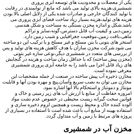
یکی از معضلات و محدودیت های توسعه آبزی پروری
شمشیری،هزینه بالای تولید می باشد که مانع از توانمندی در رقابت
با تولید کنندگان خارجی و صادرات شده یکی از دلایل اصلی بالا بودن
هزینه های تولید،هزینه بسیار زیاد ساخت فضای آبزی پروری می
باشد.شکل و اندازه مخزن بستگی به مساحت و شکل هندسی
زمین،دبی و کیفیت آب قابل دسترس،گونه،سایز و تراکم
ماهی،بافت زمین،موقعیت جغرافیایی و شیب زمین دارد.
استخر های بتونی با بتن مسلح و غیر مسلح و یا ترکیب این دو ساخته
می شود.شرکت مخزن سازان با هدف کاهش هزینه های تولید و پس
از بررسی های متعدد در شمشیری دیگر،نوعی سازه غیر بتونی
(مخزن پیش ساخته) که با حداقل زمان ساخت و هزینه در گنجایش
های زیاد قابل اجرا می باشد را به جامعه آبزی پروری شمشیری
معرفی نموده است.
مخازن ذخیره آب پیش ساخته در صنعت از جمله مشخصات این
مخازن می توان به نصب سریع وآسان,پیچ و مهره بودن آنها و قابلیت
مونتاژ و دمونتاژ و استحکام بالا آنها اشاره نمود.
امروزه حفاظت از منابع با ارزش آب های زیر زمینی و خاک و
قوانین سخت گیرانه زیست محیطی در خصوص عدم نشت مواد
آلوده کننده خاک و محیط زیست و همچنین لزوم ذخیره سازی و
استفاده بهینه از منابع آب باعث شده است تا استفاده در بسیاری از
پروژه های مرتبط با زمین و آب متداول گردد.
مخزن آب در شمشیری