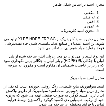
مخزن اسید بر اساس شکل ظاهر:
مکعبی
ته قیفی
افقی
عمودی
مخزن اسید کلریدریک:
مخازن ذخیره اسید کلریدریک از XLPE،HDPE،FRP SG تولید می
شوند.این اسید عمدتا در صنایع غذایی،اسیدی شدن چاه نفت،ترشی
فولاد و تولید مواد شیمیایی استفاده می شود.
این نوع اسید را می توان در مخازن پلی اتیلن ساخته شده از پلی
اتیلن با چگالی بالا (HDPE) و پلی اتیلن با چگالی پایین نگهداری نمود
که در برابر خاصیت شیمیایی ان مقاوم است و مقرون به صرفه
است.
مخزن اسید سولفوریک:
اسید سولفوریک مایع غلیظ،بی رنگ،روغنی،خورنده است که یکی از
تجاری ترین مواد شیمیایی است.اسید سولفوریک از طریق واکنش
آب با تری اکسید گوگرد به صورت صنعتی تهیه می شود که به نوبه
خود از ترکیب شیمیایی دی اکسید گوگرد و اکسیژن توسط فرآیند
تماس یا فرآیند محفظه ای ساخته می شود.