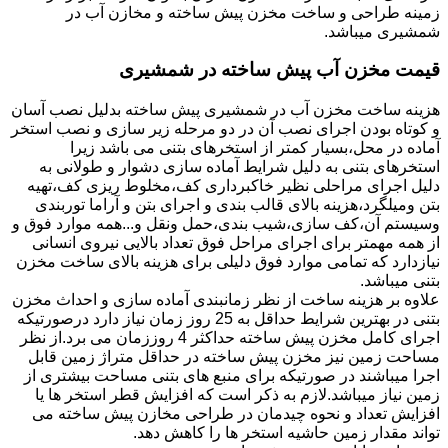
زمینه طراحی و ساخت مخزن پیش ساخته و مخازن آب در
شمشیری میباشد.
قیمت مخزن آب پیش ساخته در شمشیری
هزینه ساخت مخزن آب در شمشیری پیش ساخته بدلیل نصب آسان
و کوتاه بودن اجرای نصب آن در دو مرحله زیر سازی و نصب استخر
آماده در محل،بسیار کمتر از استخرهای بتنی می باشد زیرا
استخرهای بتنی به دلیل شرایط آماده سازی دشوار و طولانی به
دلیل اجرای مراحلی نظیر خاکبرداری کف،مخلوط ریزی کف،تهیه
بتن ومیلگرد،هزینه بالای قالب بندی و اجرای بتن و آراما توربندی
وسیستم آن،کف سازی،شیب بندی،حمل ونقل و...همه موارد فوق و
از همه مهمتر برای اجرای مراحل فوق تعداد بالایی نیروی انسانی
نیازدارد که تمامی موارد فوق دلیلی برای هزینه بالای ساخت مخزن
بتنی میباشد.
علاوه بر هزینه ساخت از نظر زمانبندی آماده سازی و احداث مخزن
بتنی در بهترین شرایط حداقل به 25 روز زمان نیاز دارد درصورتیکه
اجرای کامل مخزن پیش ساخته حداکثر 4 روززمان می برد.از نظر
مساحت زمین نیز مخزن پیش ساخته در حداقل متراژ زمین قابل
اجرا میباشند در صورتیکه برای منبع های بتنی مساحت بیشتری از
زمین نیاز میباشد.لازم به ذکر است که افزایش قطر استخر ها یا
افزایش تعداد و نحوه چیدمان در طراحی مخازن پیش ساخته می
تواند مقدار زمین حاشیه استخر ها را کاهش دهد.