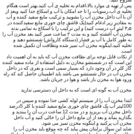
پس از تهیه ی موارد بالا،اقدام به تخلیه ی آب کنید.بهتر است هنگام
تخلیه ی آب،رسوبات را تا حد امکان با آب و اسکاچ جدا کنید وبعد از
آن با آب داخل مخزن آب را بشویید و ترکیب مایع سفید کننده و آب
به مقادیر زیر ادغام کنید(یک قاشق چای خوری مایع سفیدکننده در
۳٫۵ لیتر آب درست کنید) و این ترکیب را با اسکاچ به تمامی بدنه
مخزن آّب آغشته کنید و به مدت ۲ ساعت صبر کنید بعد مخزن آب را
به طور کامل با آب پر فشار (دستگاه کارواش) شستشو دهید و
تخلیه کنید.اینگونه مخزن آب تمیز شده ونظافت آن تکمیل شده
است.
از نکات قابل توجه برای نظافت مخزن آب که باید به آن اهمیت داد
این است که در شستشو مخازن به دلیل استفاده از ماده سفید کننده
گاز کلر در آن وجود دارد که بسیار سمی است و نفری که در داخل
مخزن آب در حال شستشو می باشد باید اطمینان حاصل کند که راه
ورود هوا به مخزن باز باشد و هوا در جریان باشد.
مخزن آب به گونه ای است که به داخل آن دسترسی ندارید
ابتدا مخزن آب را از سیستم لوله کشی جدا نموده و سپس در
100لیتر آب یک قاشق چای خوری مایع سفید کننده با کلر 5درصد
داخل مخزن آب بریزید و در مدت 12 ساعت درب آن را ببندید و
بگذارید بماند و بعد از آن مایع داخل آن را خالی کنید و آب داخل
مخزن آب پرکنید و اینگونه مخزن تمیز می شود.
شاید این سوال برایتان پیش بیاید که چه موقع باید مخزن آب را