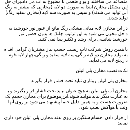
متصاعد می ساختند و بو و طعمی نا مطبوع به آب می داد.برای حل
این مشکل مخازن ابتدا به صورت دو لایه (مخازنی که بیشتر به رنگ
آبی تولید می شدند) و سپس به صورت سه لایه (مخازن سفید رنگ)
تولید شدند.
در این مخازن لایه میانی مشکی رنگ مانع از عبور نور خورشید به
داخل مخزن می شود.به این ترتیب جلبک ها بدون حضور نور
خورشید شانسی برای رشد و تکثیر پیدا نمی کنند.
با همین روش شرکت ناب زیست حسب نیاز مشتریان گرامی اقدام
به تولید مخازن دو لایه رنگی،سه لایه سفید و رنگی،چهار لایه،فوم
دار،پنج لایه می نماید.
نکات نصب مخازن پلی اتیلن
مخازن پلی اتیلن روتاری نباید تحت فشار قرار بگیرند
مخازن آب پلی اتیلن به هیچ عنوان نباید تحت فشار قرار بگیرند و یا
به عبارت دیگر نباید هوابند شوند.این موضوع برای مخازن حجیم یک
ضرورت هست و به همین دلیل حتماً پیشنهاد می شود بر روی آنها
ونت یا هواکش نصب شود.
از قرار دادن اجسام سنگین بر روی بدنه مخازن پلی اتیلن خود داری
نمایید