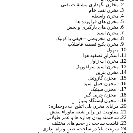
مخازن نگهداری مشتقات نفتی
مخزن نفت خام
مخزن واسطه
مخزن های فرآورده ها
مخزن های بارگیری و پخش
مخزن اسید
مخزن مخروطی – قیفی یا کونیک
مخزن پکیج تصفیه فاضلاب
منهول
اسکرابر تصفیه هوا
مخزن آب ژاول
مخزن اسید سولفوریک
مخزن بنزین
· مخزن گازوئیل
· مخزن حمل اسید
· مخزن سپتیک
· مخزن چربی گیر
· مخزن ایستگاه پمپاژ
مزایای مخزن پلی اتیلن آب دوجداره :
مقاومت در برابر اشعه ماوراء بنفش
ساختمند بودن جداره ها و عمر طولانی
قابلیت ساخت در حجم های مختلف
سرعت بالا در ساخت،نصب و راه اندازی