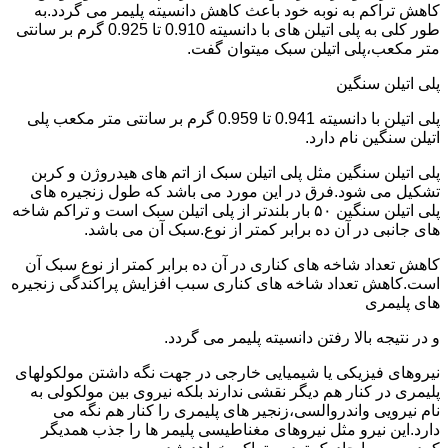
کاهش تراکم به نوبه خود باعث کاهش دانسیته پلیمر می گردد.به
طور کلی به پلی اتیلن های با دانسیته 0.910 تا 0.925 گرم بر سانتی
متر مکعب،پلی اتیلن سبک میتوان گفت.
پلی اتیلن سنگین
پلی اتیلن با دانسیته 0.941 تا 0.959 گرم بر سانتی متر مکعب پلی
اتیلن سنگین نام دارد.
پلی اتیلن سنگین مثل پلی اتیلن سبک از اتم های هیدروژن و کربن
تشکیل می شود.فرق در این مورد می باشد که طول زنجیره های
پلی اتیلن سنگین ۵۰ بار بلندتر از پلی اتیلن سبک است و تراکم شاخه
های جانبی در آن ده برابر کمتر از نوع.سبک آن می باشد.
کاهش تعداد شاخه های کناری در آن ده برابر کمتر از نوع سبک آن
است.کاهش تعداد شاخه های کناری سبب افزایش پراکندگی زنجیره
های پلیمری
و در نتیجه بالا رفتن دانسیته پلیمر می گردد.
نیروهای فیزیکی یا شیمیایی خارجی در جهت نگه داشتن مولکولهای
پلیمری در کنار هم دیگر نقشی ندارند بلکه نیروی بین مولکولی به
نام نیرویی واندروالسی،زنجیر های پلیمری را کنار هم نگه می
دارد.این نیرو مثل نیروهای مغناطیسی پلیمر ها را جذب همدیگر