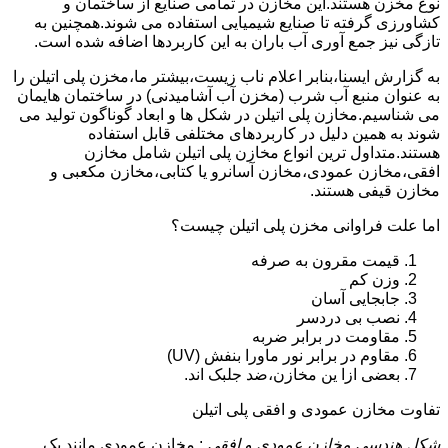
نوع مخزن هستند.این مخازن در تمامی صنایع از ساختمان و
کشاورزی گرفته تا صنایع شیمیایی استفاده می شوند.همچنین به
تازگی نیز جمع آوری آب باران به این کاربردها اضافه شده است.
به گزارش ایسنا،بنابر اعلام ناب زیست،بیشتر ما،مخزن پلی اتیلن را
به عنوان منبع آب شرب (مخزن آب آشامیدنی) در ساختمان هایمان
می شناسیم.مخازن پلی اتیلن در شکل ها و ابعاد گوناگون تولید می
شوند به همین دلیل در کاربردهای مختلفی قابل استفاده
هستند.متداول ترین انواع مخازن پلی اتیلن شامل مخازن
افقی،مخازن عمودی،مخازن آسانرو یا کتابی،مخازن مکعبی و
مخازن قیفی هستند.
اما علت فراوانی مخزن پلی اتیلن چیست؟
قیمت مقرون به صرفه
وزن کم
جابجایی آسان
نصب بی دردسر
مقاومت در برابر ضربه
مقاوم در برابر نور ماورا بنفش (UV)
بعضی ازا ین مخازن،ضد جلبک اند.
تفاوت مخازن عمودی و افقی پلی اتیلن
شکل هندسی مخازن عمودی و افقی
: مخازن عمودی مانند یک