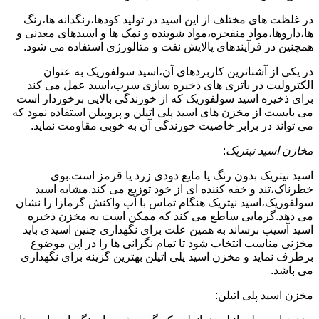
در غلظت های مختلف از این اسید در تولید کودها،رنگدانه ها،رنگ
ها،داروها،مواد منفجره،مواد شوینده و نمک ها و اسیدهای معدنی و
همچنین در فرآیندهای پالایش نفت و متالورژی استفاده می شود.
در یکی از آشناترین کاربردهای آن،اسید سولفوریک به عنوان
الکترولیت در باتری های ذخیره سازی سرب،اسید عمل می کند
برای ذخیره اسید سولفوریک که از خورندگی بالایی برخوردار است
می بایست از مخزن های اسید پلی اتیلن و پروپیلن استفاده نمود که
می تواند در برابر خاصیت خورندگی آن به خوبی مقاومت نماید.
مخازن اسید نیتریک
:
اسید نیتریک بدون رنگ یا مایع دودی زرد یا قرمز است.بوی
خطرناک،تند و خفه کننده ای از خود توزیع می کند.مشابه اسید
سولفوریک،اسید نیتریک هنگام تماس با آب واکنش گرمازا را نشان
می دهد.گرمایی ساطع می کند که ممکن است به مخزن ذخیره
اسید آسیب برساند به همین علت برای نگهداری چنین اسیدی باید
مخزنی مناسب انتخاب شود تا تمام نگرانی ها را در این موضوع
برطرف نماید و مخزن اسید پلی اتیلن بهترین گزینه برای نگهداری
می باشد.
مخزن اسید پلی اتیلن: