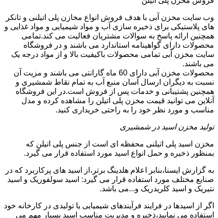
فروش مخزن پلی اتیلن
وب سایت مخزن آبی با هدف فروش انواع مخازن پلی اتیلنی و تانکر
های پلاستیکی برای ذخیره سازی آب و مواد شیمیایی و مواد غذایی و
همچنین ارائه پاسخ به سوالات مشتریان فعالیت می کند.تمامی
محصولات دارای گواهینامه استاندارد می باشند و در فروشگاه
سایت مخزن آبی تمامی محصولات باکیفیت بالا و از مواد درجه یک
می باشند.
محصولات مخزن آبی دارای 60 ماه گارانتی می باشند و مزیت آن
نسبت به دیگران ارسال آسان منبع آب به تمام نقاط شمشیری و
همچنین پشتیبانی و خدمات پس از فروش است.در این فروشگاه
آنلاین می توانید قیمت مخزن پلی اتیلن را مشاهده کرده و مدل
مناسب و مورد نظر خود را به راحتی خریداری کنید.
تولید مخزن اسید در شمشیری
مخزن اسید پلی اتیلنی محفظه ای است از جنس پلی اتیلن که
بمنظور ذخیره و حمل انواع اسید مورد استفاده قرار می گیرد.
به گزارش ایسنا،بنابر اعلام هلدینگ برتر،از اسید های پرکاربرد که در
صنایع مختلف مورد استفاده قرار می گیرد: اسید سولفوریک و اسید
نتیریک و اسید کلریدریک و...می باشد.
اگر از اسیدها در فرایند فرآیندهای شیمیایی یا تولیدی در کارخانه خود
استفاده می نمایید،ذخیره و مدیریت مناسب اسید بسیار مهم می