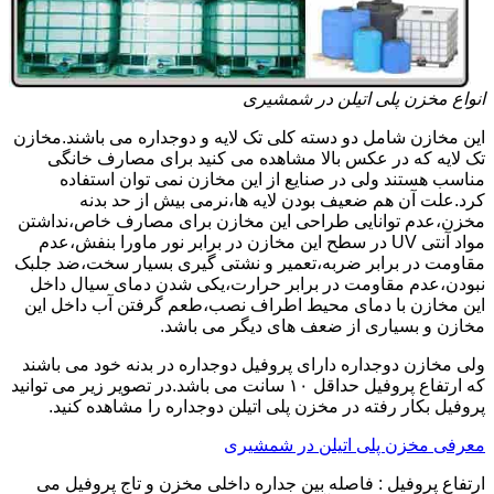
انواع مخزن پلی اتیلن در شمشیری
این مخازن شامل دو دسته کلی تک لایه و دوجداره می باشند.مخازن
تک لایه که در عکس بالا مشاهده می کنید برای مصارف خانگی
مناسب هستند ولی در صنایع از این مخازن نمی توان استفاده
کرد.علت آن هم ضعیف بودن لایه ها،نرمی بیش از حد بدنه
مخزن،عدم توانایی طراحی این مخازن برای مصارف خاص،نداشتن
مواد آنتی UV در سطح این مخازن در برابر نور ماورا بنفش،عدم
مقاومت در برابر ضربه،تعمیر و نشتی گیری بسیار سخت،ضد جلبک
نبودن،عدم مقاومت در برابر حرارت،یکی شدن دمای سیال داخل
این مخازن با دمای محیط اطراف نصب،طعم گرفتن آب داخل این
مخازن و بسیاری از ضعف های دیگر می باشد.
ولی مخازن دوجداره دارای پروفیل دوجداره در بدنه خود می باشند
که ارتفاع پروفیل حداقل ۱۰ سانت می باشد.در تصویر زیر می توانید
پروفیل بکار رفته در مخزن پلی اتیلن دوجداره را مشاهده کنید.
معرفی مخزن پلی اتیلن در شمشیری
ارتفاع پروفیل : فاصله بین جداره داخلی مخزن و تاج پروفیل می