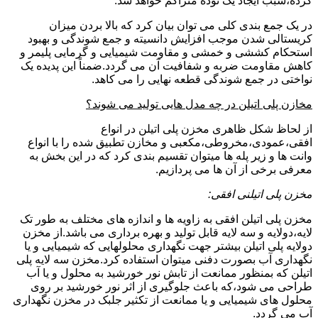
کرده،سبب ایجاد یک توده متراکم خواهد شد.
در یک جمع بندی کلی می توان بیان کرد که بالا بردن میزان
کریستالی شدن موجب افزایش دانسیته و جمع شوندگی و بهبود
استحکام کششی و خمشی و مقاومت شیمیایی و گرمایی پلیمر و
کاهش مقاومت ضربه و شفافیت آن می گردد.ضمناً این پدیده یک
نواختی در جمع شوندگی قطعه نهایی را می کاهد.
مخازن پلی اتیلن در چه مدل هایی تولید می شوند؟
از لحاظ شکل ظاهری مخزن پلی اتیلن در انواع
افقی،عمودی،مخروطی،مکعبی و مخازن تطبیق شده را با انواع
وانت ها و زیر پله ها میتوان تقسیم بندی کرد که در این بخش به
معرفی برخی از آن ها می پردازیم.
مخزن پلی اتیلنی افقی:
مخزن پلی اتیلن افقی به زاویه ها و اندازه های مختلف به طور تک
لایه،دولایه و سه لایه قابل تولید و بهره برداری می باشد.از مخزن
دولایه پلی اتیلن بیشتر جهت نگهداری محلولهایی که شیمیایی و یا
نگهداری آب بصورت دفنی میتوان استفاده کرد.مخزن سه لایه پلی
اتیلن که بمنظور ممانعت از تابش نور خورشید به محلول و یا آب
طراحی می شود،که باعث جلوگیری از اثر نور خورشید بر روی
محلول های شیمیایی و یا ممانعت از تکثیر جلبک در مخزن نگهداری
آب می گردد.