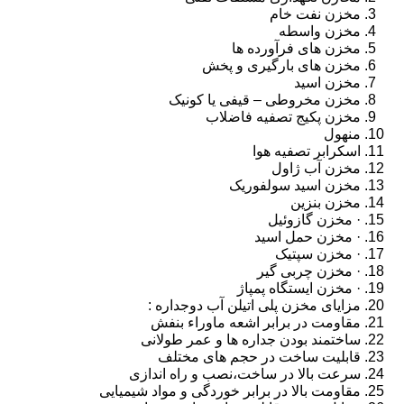
مخزن نفت خام
مخزن واسطه
مخزن های فرآورده ها
مخزن های بارگیری و پخش
مخزن اسید
مخزن مخروطی – قیفی یا کونیک
مخزن پکیج تصفیه فاضلاب
منهول
اسکرابر تصفیه هوا
مخزن آب ژاول
مخزن اسید سولفوریک
مخزن بنزین
· مخزن گازوئیل
· مخزن حمل اسید
· مخزن سپتیک
· مخزن چربی گیر
· مخزن ایستگاه پمپاژ
مزایای مخزن پلی اتیلن آب دوجداره :
مقاومت در برابر اشعه ماوراء بنفش
ساختمند بودن جداره ها و عمر طولانی
قابلیت ساخت در حجم های مختلف
سرعت بالا در ساخت،نصب و راه اندازی
مقاومت بالا در برابر خوردگی و مواد شیمیایی