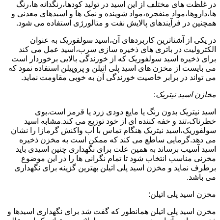
در غلظت های مختلف از این اسید در تولید کودها،رنگدانه ها،رنگ
ها،داروها،مواد منفجره،مواد شوینده و نمک ها و اسیدهای معدنی و
همچنین در فرآیندهای پالایش نفت و متالورژی استفاده می شود.
در یکی از آشناترین کاربردهای آن،اسید سولفوریک به عنوان
الکترولیت در باتری های ذخیره سازی سرب،اسید عمل می کند
برای ذخیره اسید سولفوریک که از خورندگی بالایی برخوردار است
می بایست از مخزن های اسید پلی اتیلن و پروپیلن استفاده نمود که
می تواند در برابر خاصیت خورندگی آن به خوبی مقاومت نماید.
مخازن اسید نیتریک
:
اسید نیتریک بدون رنگ یا مایع دودی زرد یا قرمز است.بوی
خطرناک،تند و خفه کننده ای از خود توزیع می کند.مشابه اسید
سولفوریک،اسید نیتریک هنگام تماس با آب واکنش گرمازا را نشان
می دهد.گرمایی ساطع می کند که ممکن است به مخزن ذخیره
اسید آسیب برساند به همین علت برای نگهداری چنین اسیدی باید
مخزنی مناسب انتخاب شود تا تمام نگرانی ها را در این موضوع
برطرف نماید و مخزن اسید پلی اتیلن بهترین گزینه برای نگهداری
می باشد.
مخزن اسید پلی اتیلن:
مخزن اسید پلی اتیلن همانطور که گفت شد برای نگهداری اسیدها و