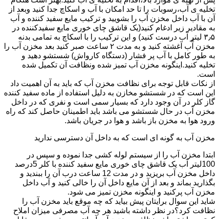
تخلیه ی آب،رسوبات را تا حد امکان با آب و اسکاچ جدا کنید وبعد از
آن با آب داخل مخزن آب را بشویید و ترکیب مایع سفید کننده و آب
به مقادیر زیر ادغام کنید(یک قاشق چای خوری مایع سفیدکننده در
۳٫۵ لیتر آب درست کنید) و این ترکیب را با اسکاچ به تمامی بدنه
مخزن آّب آغشته کنید و به مدت ۲ ساعت صبر کنید بعد مخزن آب را
به طور کامل با آب پر فشار (دستگاه کارواش) شستشو دهید و
تخلیه کنید.اینگونه مخزن آب تمیز شده ونظافت آن تکمیل شده
است.
از نکات قابل توجه برای نظافت مخزن آب که باید به آن اهمیت داد
این است که در شستشو مخازن به دلیل استفاده از ماده سفید کننده
گاز کلر در آن وجود دارد که بسیار سمی است و نفری که در داخل
مخزن آب در حال شستشو می باشد باید اطمینان حاصل کند که راه
ورود هوا به مخزن باز باشد و هوا در جریان باشد.
مخزن آب به گونه ای است که به داخل آن دسترسی ندارید
ابتدا مخزن آب را از سیستم لوله کشی جدا نموده و سپس در
100لیتر آب یک قاشق چای خوری مایع سفید کننده با کلر 5درصد
داخل مخزن آب بریزید و در مدت 12 ساعت درب آن را ببندید و
بگذارید بماند و بعد از آن مایع داخل آن را خالی کنید و آب داخل
مخزن آب پرکنید و اینگونه مخزن تمیز می شود.
شاید این سوال برایتان پیش بیاید که چه موقع باید مخزن آب را
نظافت کرد؟در نظر داشته باشید هر چه آب مصرفی میزان املاح