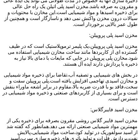
ذخیره سازی آنها به خصوص در مدت طولانی می تواند یک ایده عالی
و مقرون به صرفه باشد.مخزن اسید پلی اتیلن یک راه حل عالی
برای ذخیره اسیدها و مواد شیمیایی است.این مخازن با محتویات و
سیالات درون مخزن واکنش نمی دهد و ناسازگار است و همچنین از
طول عمر بالایی برخوردار است.
مخزن اسید پلی پروپیلن:
مخزن اسید پلی پروپیلن،یک پلیمر ترموپلاستیک است که در طیف
گسترده ای از کاربردها مانند ساخت مخازن شیمیایی استفاده می
شود.مخازن پلی پروپیلن در جایی که مایعات با دمای بالا نیاز به
ذخیره یا پردازش دارند ایده آل هستند.
در بخش های شیمیایی و تصفیه آب،تقاضا برای ذخیره مواد شیمیایی
و مخازن اسیدی تهاجمی افزایش یافته است.پلی پروپیلن سفت و
سخت،فاقد بو با قدرت ضربه بالا،مقاوم در برابر اشعه ماوراء بنفش
است و برای بسیاری از کاربردهای صنعتی و ذخیره مواد شیمیایی در
دسترس است.
مخزن اسید فایبرگلاس:
مخزن اسید فایبر گلاس روشی مقرون بصرفه برای ذخیره یکی از
مهمترین مواد شیمیایی صنعتی ارائه می دهد.همانطور که گفته شد
از اسید سولفوریک در تولید کود،ساخت مواد شیمیایی،پالایش
نفت،پردازش فلزات و تولید باتری های ذخیره سازی سرب،اسید