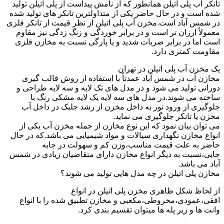
تانکر آب پلی اتیلن همانطور که از نامش پیداست از پلی اتیلن تولید
شده است و در حال حاضر یکی از متداولترین تانکر های تولید شده
در شمس آباد است.مخزن آب پلی اتیلن از نظر قیمت از تانکر فلزی
معمولاً ارزان تر است و در برابر خوردگی و زنگ زدگی نیز مقاوم
است اما در برابر ضربات شدید و یا پارگی نسبت به مخازن فلزی
مقاومت کمتری دارد.
یک مخزن آب پلی اتیلن در تهران
مخازن آب در شمس آباد عمدتاً با استفاده از روش قالب گیری
دورانی تولید می شود و در مدل های تک لایه و سه لایه طراحی و
ساخته می شوند.در مدل های سه لایه یک لایه مشکی رنگ با
جلوگیری از ورود نور به داخل مخزن از رشد جلبک در داخل آب
مخزن یا تانکر جلوگیری می نماید.
می توان بیان نمود که این نوع مخازن از جمله مخزن آب یکی از
انواع مخازن نگهداری سیالات و مواد شیمیایی می باشد.که در حال
حاضر به علت قیمت مناسب،وزن کم و سهولت در جابه
جایی،نسبت به دیگر انواع مخازن دارای متقاضیان زیادی در شمس
آباد می باشد.
مخازن پلی اتیلن در چه مدل هایی تولید می شوند؟
از لحاظ شکل ظاهری مخزن پلی اتیلن در انواع
افقی،عمودی،مخروطی،مکعبی و مخازن تطبیق شده را با انواع
وانت ها و زیر پله ها میتوان تقسیم بندی کرد.