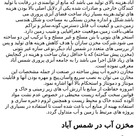
آباد،هزینه بالای تولید می باشد که مانع از توانمندی در رقابت با تولید
کنندگان خارجی و صادرات شده یکی از دلایل اصلی بالا بودن هزینه
های تولید،هزینه بسیار زیاد ساخت فضای آبزی پروری می
باشد.شکل و اندازه مخزن بستگی به مساحت و شکل هندسی
زمین،دبی و کیفیت آب قابل دسترس،گونه،سایز و تراکم
ماهی،بافت زمین،موقعیت جغرافیایی و شیب زمین دارد.
استخر های بتونی با بتن مسلح و غیر مسلح و یا ترکیب این دو ساخته
می شود.شرکت مخزن سازان با هدف کاهش هزینه های تولید و پس
از بررسی های متعدد در شمس آباد دیگر،نوعی سازه غیر بتونی
(مخزن پیش ساخته) که با حداقل زمان ساخت و هزینه در گنجایش
های زیاد قابل اجرا می باشد را به جامعه آبزی پروری شمس آباد
معرفی نموده است.
مخازن ذخیره آب پیش ساخته در صنعت از جمله مشخصات این
مخازن می توان به نصب سریع وآسان,پیچ و مهره بودن آنها و قابلیت
مونتاژ و دمونتاژ و استحکام بالا آنها اشاره نمود.
امروزه حفاظت از منابع با ارزش آب های زیر زمینی و خاک و
قوانین سخت گیرانه زیست محیطی در خصوص عدم نشت مواد
آلوده کننده خاک و محیط زیست و همچنین لزوم ذخیره سازی و
استفاده بهینه از منابع آب باعث شده است تا استفاده در بسیاری از
پروژه های مرتبط با زمین و آب متداول گردد.
مخزن آب در شمس آباد