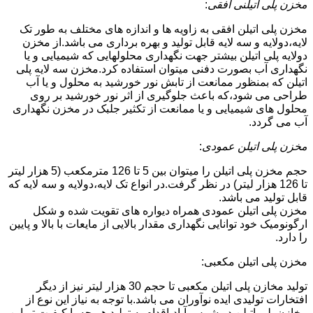
مخزن پلی اتیلنی افقی
:
مخزن پلی اتیلن افقی به زاویه ها و اندازه های مختلف به طور تک
لایه،دولایه و سه لایه قابل تولید و بهره برداری می باشد.از مخزن
دولایه پلی اتیلن بیشتر جهت نگهداری محلولهایی که شیمیایی و یا
نگهداری آب بصورت دفنی میتوان استفاده کرد.مخزن سه لایه پلی
اتیلن که بمنظور ممانعت از تابش نور خورشید به محلول و یا آب
طراحی می شود،که باعث جلوگیری از اثر نور خورشید بر روی
محلول های شیمیایی و یا ممانعت از تکثیر جلبک در مخزن نگهداری
آب می گردد.
مخزن پلی اتیلن عمودی
:
حجم مخزن پلی اتیلن را میتوان بین 5 تا 126 مترمکعب (5 هزار لیتر
تا 126 هزار لیتر) در نظر گرفت.در انواع تک لایه،دولایه و سه لایه که
قابل تولید می باشد.
مخزن پلی اتیلن عمودی همراه دیواره های تقویت شده و شکل
ارگونومیک خود توانایی نگهداری مقدار بالایی از مایعات با بالا و پایین
را دارد.
مخزن پلی اتیلن مکعبی:
تولید مخازن پلی اتیلن مکعبی تا حجم 30 هزار لیتر نیز از دیگر
افتخارات تولیدی ایده نوآوران می باشد.با توجه به نیاز این نوع از
مخازن پلی اتیلن در شمس آباد،اقدام به تولید هر چه با کیفیت تر این