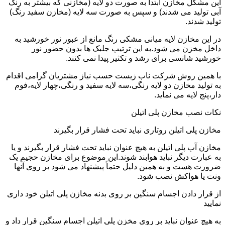
این مشکل مخازن ابتدا به صورت دو لایه (مخازنی که بیشتر به رنگ
آبی تولید می شدند) و سپس به صورت سه لایه (مخازن سفید رنگ)
تولید شدند.
در این مخازن لایه میانی مشکی رنگ مانع از عبور نور خورشید به
داخل مخزن می شود.به این ترتیب جلبک ها بدون حضور نور
خورشید شانسی برای رشد و تکثیر پیدا نمی کنند.
با همین روش شرکت ناب زیست حسب نیاز مشتریان گرامی اقدام
به تولید مخازن دو لایه رنگی،سه لایه سفید و رنگی،چهار لایه،فوم
دار،پنج لایه می نماید.
نکات نصب مخازن پلی اتیلن
مخازن پلی اتیلن روتاری نباید تحت فشار قرار بگیرند
مخازن آب پلی اتیلن به هیچ عنوان نباید تحت فشار قرار بگیرند و یا
به عبارت دیگر نباید هوابند شوند.این موضوع برای مخازن حجیم یک
ضرورت هست و به همین دلیل حتماً پیشنهاد می شود بر روی آنها
ونت یا هواکش نصب شود.
از قرار دادن اجسام سنگین بر روی بدنه مخازن پلی اتیلن خود داری
نمایید
به هیچ عنوان نباید بر روی مخزن پلی اتیلن اجسام سنگین قرار داد و