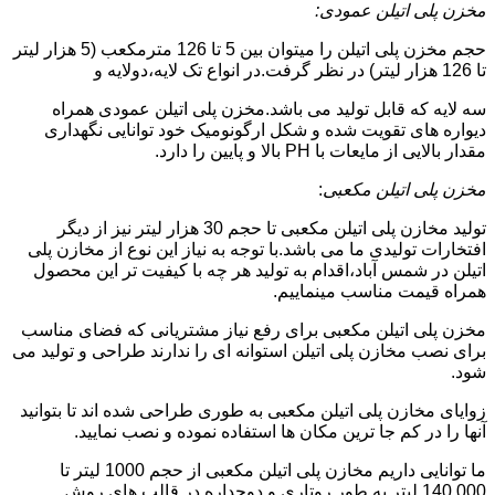
مخزن پلی اتیلن عمودی:
حجم مخزن پلی اتیلن را میتوان بین 5 تا 126 مترمکعب (5 هزار لیتر
تا 126 هزار لیتر) در نظر گرفت.در انواع تک لایه،دولایه و
سه لایه که قابل تولید می باشد.مخزن پلی اتیلن عمودی همراه
دیواره های تقویت شده و شکل ارگونومیک خود توانایی نگهداری
مقدار بالایی از مایعات با PH بالا و پایین را دارد.
مخزن پلی اتیلن مکعبی
:
تولید مخازن پلی اتیلن مکعبی تا حجم 30 هزار لیتر نیز از دیگر
افتخارات تولیدی ما می باشد.با توجه به نیاز این نوع از مخازن پلی
اتیلن در شمس آباد،اقدام به تولید هر چه با کیفیت تر این محصول
همراه قیمت مناسب مینماییم.
مخزن پلی اتیلن مکعبی برای رفع نیاز مشتریانی که فضای مناسب
برای نصب مخازن پلی اتیلن استوانه ای را ندارند طراحی و تولید می
شود.
زوایای مخازن پلی اتیلن مکعبی به طوری طراحی شده اند تا بتوانید
آنها را در کم جا ترین مکان ها استفاده نموده و نصب نمایید.
ما توانایی داریم مخازن پلی اتیلن مکعبی از حجم 1000 لیتر تا
140.000 لیتر به طور روتاری و دوجداره در قالب های روش