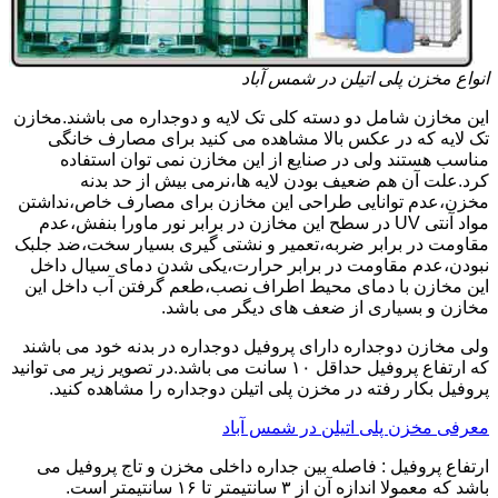
انواع مخزن پلی اتیلن در شمس آباد
این مخازن شامل دو دسته کلی تک لایه و دوجداره می باشند.مخازن
تک لایه که در عکس بالا مشاهده می کنید برای مصارف خانگی
مناسب هستند ولی در صنایع از این مخازن نمی توان استفاده
کرد.علت آن هم ضعیف بودن لایه ها،نرمی بیش از حد بدنه
مخزن،عدم توانایی طراحی این مخازن برای مصارف خاص،نداشتن
مواد آنتی UV در سطح این مخازن در برابر نور ماورا بنفش،عدم
مقاومت در برابر ضربه،تعمیر و نشتی گیری بسیار سخت،ضد جلبک
نبودن،عدم مقاومت در برابر حرارت،یکی شدن دمای سیال داخل
این مخازن با دمای محیط اطراف نصب،طعم گرفتن آب داخل این
مخازن و بسیاری از ضعف های دیگر می باشد.
ولی مخازن دوجداره دارای پروفیل دوجداره در بدنه خود می باشند
که ارتفاع پروفیل حداقل ۱۰ سانت می باشد.در تصویر زیر می توانید
پروفیل بکار رفته در مخزن پلی اتیلن دوجداره را مشاهده کنید.
معرفی مخزن پلی اتیلن در شمس آباد
ارتفاع پروفیل : فاصله بین جداره داخلی مخزن و تاج پروفیل می
باشد که معمولا اندازه آن از ۳ سانتیمتر تا ۱۶ سانتیمتر است.