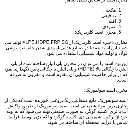
مکعبی
ته قیفی
افقی
عمودی
مخزن اسید کلریدریک:
مخازن ذخیره اسید کلریدریک از XLPE،HDPE،FRP SG تولید می
شوند.این اسید عمدتا در صنایع غذایی،اسیدی شدن چاه نفت،ترشی
فولاد و تولید مواد شیمیایی استفاده می شود.
این نوع اسید را می توان در مخازن پلی اتیلن ساخته شده از پلی
اتیلن با چگالی بالا (HDPE) و پلی اتیلن با چگالی پایین نگهداری نمود
که در برابر خاصیت شیمیایی ان مقاوم است و مقرون به صرفه
است.
مخزن اسید سولفوریک:
اسید سولفوریک مایع غلیظ،بی رنگ،روغنی،خورنده است که یکی از
تجاری ترین مواد شیمیایی است.اسید سولفوریک از طریق واکنش
آب با تری اکسید گوگرد به صورت صنعتی تهیه می شود که به نوبه
خود از ترکیب شیمیایی دی اکسید گوگرد و اکسیژن توسط فرآیند
تماس یا فرآیند محفظه ای ساخته می شود.