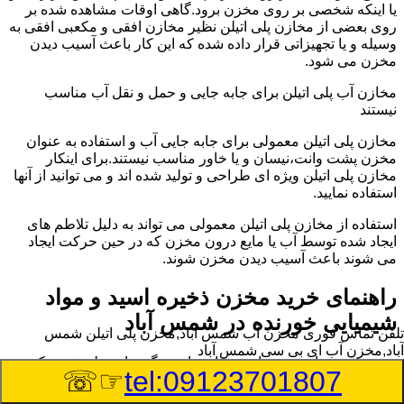
یا اینکه شخصی بر روی مخزن برود.گاهی اوقات مشاهده شده بر
روی بعضی از مخازن پلی اتیلن نظیر مخازن افقی و مکعبی افقی به
وسیله و یا تجهیزاتی قرار داده شده که این کار باعث آسیب دیدن
مخزن می شود.
مخازن آب پلی اتیلن برای جابه جایی و حمل و نقل آب مناسب
نیستند
مخازن پلی اتیلن معمولی برای جابه جایی آب و استفاده به عنوان
مخزن پشت وانت،نیسان و یا خاور مناسب نیستند.برای اینکار
مخازن پلی اتیلن ویژه ای طراحی و تولید شده اند و می توانید از آنها
استفاده نمایید.
استفاده از مخازن پلی اتیلن معمولی می تواند به دلیل تلاطم های
ایجاد شده توسط آب یا مایع درون مخزن که در حین حرکت ایجاد
می شوند باعث آسیب دیدن مخزن شوند.
راهنمای خرید مخزن ذخیره اسید و مواد
شیمیایی خورنده در شمس آباد
تلفن تماس فوری
مخزن آب شمس آباد,مخزن پلی اتیلن شمس
آباد,مخزن آب ای بی سی شمس آباد
مخزن ذخیره اسید و مواد شیمیایی باید به گونه ای تولید شوند که
☞☏
tel:09123701807
بتوانند در برابر چگالی نسبتا بالا و خورندگی انواع اسیدها مقاومت
کافی داشته باشند.به همین دلیل نمی توان در هر مخزنی اسید و مواد