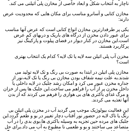
ناچار به انتخاب شکل و ابعاد خاصی از مخازن پلی اتیلنی می کند.
مخازن کتابی و آسانرو مناسب برای مکان هایی که محدودیت عرض
دارند:
یکی پر طرفدارترین مخازن انواع کتابی است که عرض آنها مناسب
برای عبور دادن مخزن از درگاه های باریک و دربهای کم عرض
است.این مخازن در کنار دیوار در فضای پیلوت و پارکینگ نیز
پرکاربرد هستند.
مخزن آب پلی اتیلن سه لایه یا تک لایه؟ کدام یک انتخاب بهتری
است؟
مخازن پلی اتیلن در ابتدا به صورت بی رنگ و تک لایه تولید می
شدند.به علت نیمه شفاف بودن مخازن بی رنگ یا تک لایه،نور از
جداره مخزن عبور می کرد و امکان رشد جلبک در لایه داخلی یا
داخل مخزن پر از آب را فراهم می ساخت.این جلبک ها پس از خزان
و مرگ غذای باکتری های بی هوازی را فرهم می کردند که از بدن
آنها تغذیه می کردند.
این فعالیت بیولوژیک موجب می گردید آب در مخزن پلی اتیلن بی
رنگ یا تاک لایه در حضور نور آفتاب دچار تغییر در بو و طعم گردد.این
جلبک های مرده حین تجزیه به وسیله باکتری ها،بوی بدی را در آب
متصاعد می ساختند و بو و طعمی نا مطبوع به آب می داد.برای حل