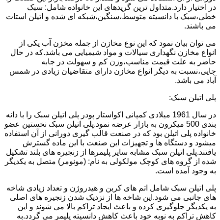
در اختیار دارد.متداول ترین گریدهای این خانواده شامل: سبک
خطی،سبک با دانسیته متوسط،سنگین،شبکه ای شده و اتیلن استات
می باشند.
می توان بیان نمود که این نوع مخازن از جمله مخزن آب یکی از
انواع مخازن نگهداری سیالات و مواد شیمیایی می باشد.که در حال
حاضر به علت قیمت مناسب،وزن کم و سهولت در جابه
جایی،نسبت به دیگر انواع مخازن دارای متقاضیان زیادی در شمس
آباد می باشد.
پلی اتیلن سبک:
در سال 1961 میلادی کمپانی اکواستار پودر پلی اتیلن سبک را با دانه
بندی 500 میکرون به بازار عرضه نمود.پلی اتیلن سبک نخستین عضو
خانواده پلی اتیلن بود که در صنعت قالب گیری دورانی از آن استفاده
میشود و دستگاه ها و تجهیزات این صنعت با این ماده گسترش
یافتند.پلی اتیلن سبک مشابه سایر پلیمرها از زنجیره های بلند تشکیل
شده از گروه های کوچک مولکولی به نام: (مونومر) متصل به یکدیگر
به وجود آمده است.
پلی اتیلن سبک شامل اتم های کربن و هیدروژن و تعداد زیادی شاخه
های جانبی می شود.این شاخه ها از نزدیک شدن زنجیره های اصلی
به یکدیگر جلوگیری کرده و باعث ایجاد تراکم بالا می شوند و این
کاهش تراکم به نوبه خود باعث کاهش دانسیته پلیمر می گردد.به