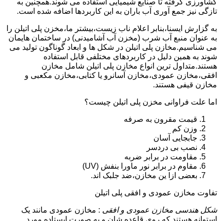
کشاورزی گرفته تا صنایع شیمیایی استفاده می شوند.همچنین به
تازگی نیز جمع آوری آب باران به این کاربردها اضافه شده است.
به گزارش ایسنا،بنابر اعلام ناب زیست،بیشتر ما،مخزن پلی اتیلن را
به عنوان منبع آب شرب (مخزن آب آشامیدنی) در ساختمان هایمان
می شناسیم.مخازن پلی اتیلن در شکل ها و ابعاد گوناگون تولید می
شوند به همین دلیل در کاربردهای مختلفی قابل استفاده
هستند.متداول ترین انواع مخازن پلی اتیلن شامل مخازن
افقی،مخازن عمودی،مخازن آسانرو یا کتابی،مخازن مکعبی و
مخازن قیفی هستند.
اما علت فراوانی مخزن پلی اتیلن چیست؟
قیمت مقرون به صرفه
وزن کم
جابجایی آسان
نصب بی دردسر
مقاومت در برابر ضربه
مقاوم در برابر نور ماورا بنفش (UV)
بعضی ازا ین مخازن،ضد جلبک اند.
تفاوت مخازن عمودی و افقی پلی اتیلن
شکل هندسی مخازن عمودی و افقی
: مخازن عمودی مانند یک
استوانه هستند که روی قاعده شان و به صورت ایستاده مورد