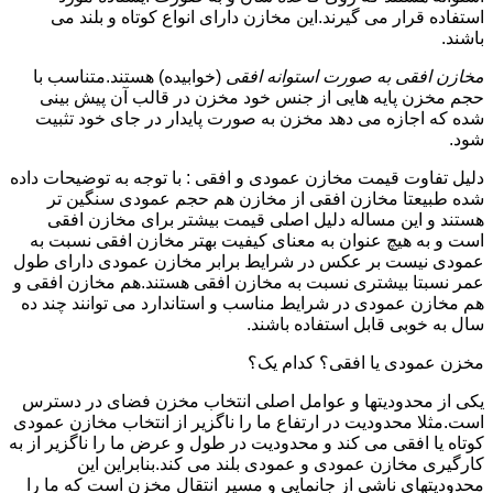
استفاده قرار می گیرند.این مخازن دارای انواع کوتاه و بلند می
باشند.
مخازن افقی به صورت استوانه افقی
(خوابیده) هستند.متناسب با
حجم مخزن پایه هایی از جنس خود مخزن در قالب آن پیش بینی
شده که اجازه می دهد مخزن به صورت پایدار در جای خود تثبیت
شود.
دلیل تفاوت قیمت مخازن عمودی و افقی : با توجه به توضیحات داده
شده طبیعتا مخازن افقی از مخازن هم حجم عمودی سنگین تر
هستند و این مساله دلیل اصلی قیمت بیشتر برای مخازن افقی
است و به هیچ عنوان به معنای کیفیت بهتر مخازن افقی نسبت به
عمودی نیست بر عکس در شرایط برابر مخازن عمودی دارای طول
عمر نسبتا بیشتری نسبت به مخازن افقی هستند.هم مخازن افقی و
هم مخازن عمودی در شرایط مناسب و استاندارد می توانند چند ده
سال به خوبی قابل استفاده باشند.
مخزن عمودی یا افقی؟ کدام یک؟
یکی از محدودیتها و عوامل اصلی انتخاب مخزن فضای در دسترس
است.مثلا محدودیت در ارتفاع ما را ناگزیر از انتخاب مخازن عمودی
کوتاه یا افقی می کند و محدودیت در طول و عرض ما را ناگزیر از به
کارگیری مخازن عمودی و عمودی بلند می کند.بنابراین این
محدودیتهای ناشی از جانمایی و مسیر انتقال مخزن است که ما را