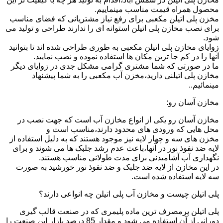
محصول همراه قیمت مناسب مینماییم.
مخزن پلی اتیلن مکعبی برای رفع نیاز مشتریانی که فضای مناسب
برای نصب مخازن پلی اتیلن استوانه ای را ندارند طراحی و تولید می
شود.
زوایای مخازن پلی اتیلن مکعبی به طوری طراحی شده اند تا بتوانید
آنها را در کم جا ترین مکان ها استفاده نموده و نصب نمایید.
ما در صورتی که شما مشتری گرامی مشکل جدی در زوایای دیگر
مخازن پلی اتیلنی دارید،مخزن آب مکعبی را به شما پیشنهاد
مینمائیم..
مخازن آسان رو:
مخازن آسان رو یکی از انواع مخازن آب است که جهت نصب در
محل هایی که ورودی های محدود دارند،مناسب است و
مخزن های سه و چهار لایه نیز موجود هستند که به دلیل استفاده از
لایه ضد نفوذ نور در آنها،باعث عدم رشد جلبک ها می شوند و برای
نگهداری آب آشامیدنی برای مدت طولانی مناسب هستند.
در این مخازن از لایه ضد جلبک و ضد نفوذ نور خورشید به صورت
سه لایه استفاده شده است.
پلی اتیلن چیست و مخازن آب پلی اتیلن چه انواعی دارند؟
پلی اتیلن پرمصرف ترین ماده پلیمری که در صنعت قالب گیری
دورانی از آن استفاده می شود و مقدار 85 درصد بازار این صنعت را