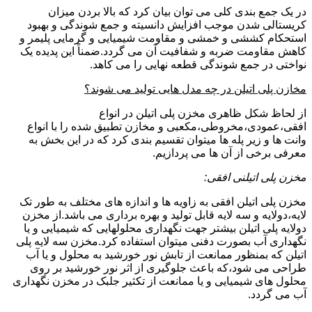
در یک جمع بندی کلی می توان بیان کرد که بالا بردن میزان
کریستالی شدن موجب افزایش دانسیته و جمع شوندگی و بهبود
استحکام کششی و خمشی و مقاومت شیمیایی و گرمایی پلیمر و
کاهش مقاومت ضربه و شفافیت آن می گردد.ضمناً این پدیده یک
نواختی در جمع شوندگی قطعه نهایی را می کاهد.
مخازن پلی اتیلن در چه مدل هایی تولید می شوند؟
از لحاظ شکل ظاهری مخزن پلی اتیلن در انواع
افقی،عمودی،مخروطی،مکعبی و مخازن تطبیق شده را با انواع
وانت ها و زیر پله ها میتوان تقسیم بندی کرد که در این بخش به
معرفی برخی از آن ها می پردازیم.
مخزن پلی اتیلنی افقی:
مخزن پلی اتیلن افقی به زاویه ها و اندازه های مختلف به طور تک
لایه،دولایه و سه لایه قابل تولید و بهره برداری می باشد.از مخزن
دولایه پلی اتیلن بیشتر جهت نگهداری محلولهایی که شیمیایی و یا
نگهداری آب بصورت دفنی میتوان استفاده کرد.مخزن سه لایه پلی
اتیلن که بمنظور ممانعت از تابش نور خورشید به محلول و یا آب
طراحی می شود،که باعث جلوگیری از اثر نور خورشید بر روی
محلول های شیمیایی و یا ممانعت از تکثیر جلبک در مخزن نگهداری
آب می گردد.