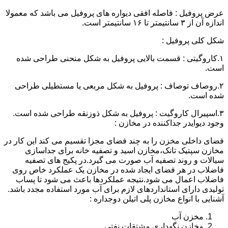
عرض پروفیل : فاصله افقی دیواره های پروفیل می باشد که معمولا
اندازه آن از ۳ سانتیمتر تا ۱۶ سانتیمتر است.
شکل کلی پروفیل :
۱.کاروگیتی : قسمت بالایی پروفیل به شکل منحنی طراحی شده
است.
۲.روصاف توصاف : پروفیل به شکل مربعی یا مستطیلی طراحی
شده است.
۳.اسپیرال کاروگیت : پروفیل به شکل ذوزنقه طراحی شده است.
وجود دیوایدر جداکننده در مخازن :
فضای داخلی مخزن را به چند فضای مجزا تقسیم می کند این کار در
مخازن سپتیک تانک،مخازن اسید و تصفیه خانه برای جداسازی
سیالات و روند تصفیه آب صورت می گیرد.در پکیج های تصفیه
فاضلاب در هر فضای ایجاد شده در مخازن یک عملکرد خاص روی
فاضلاب اعمال می شود.نتیجه عملکردها باعث می شود تا پساب
تولیدی دارای استانداردهای لازم برای آب مورد استفاده مجدد باشد.
آشنایی با انواع مخازن پلی اتیلن دوجداره :
مخزن آب
مخازن نگهداری مشتقات نفتی