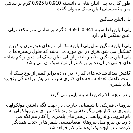
طور کلی به پلی اتیلن های با دانسیته 0.910 تا 0.925 گرم بر سانتی
متر مکعب،پلی اتیلن سبک میتوان گفت.
پلی اتیلن سنگین
پلی اتیلن با دانسیته 0.941 تا 0.959 گرم بر سانتی متر مکعب پلی
اتیلن سنگین نام دارد.
پلی اتیلن سنگین مثل پلی اتیلن سبک از اتم های هیدروژن و کربن
تشکیل می شود.فرق در این مورد می باشد که طول زنجیره های
پلی اتیلن سنگین ۵۰ بار بلندتر از پلی اتیلن سبک است و تراکم شاخه
های جانبی در آن ده برابر کمتر از نوع.سبک آن می باشد.
کاهش تعداد شاخه های کناری در آن ده برابر کمتر از نوع سبک آن
است.کاهش تعداد شاخه های کناری سبب افزایش پراکندگی زنجیره
های پلیمری
و در نتیجه بالا رفتن دانسیته پلیمر می گردد.
نیروهای فیزیکی یا شیمیایی خارجی در جهت نگه داشتن مولکولهای
پلیمری در کنار هم دیگر نقشی ندارند بلکه نیروی بین مولکولی به
نام نیرویی واندروالسی،زنجیر های پلیمری را کنار هم نگه می
دارد.این نیرو مثل نیروهای مغناطیسی پلیمر ها را جذب همدیگر
کرده،سبب ایجاد یک توده متراکم خواهد شد.