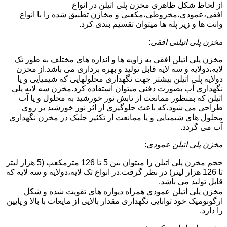
از لحاظ شکل ظاهری مخزن پلی اتیلن در انواع
افقی،عمودی،مخروطی،مکعبی و مخازن تطبیق شده را با انواع
وانت ها و زیر پله ها میتوان تقسیم بندی کرد.
مخزن پلی اتیلنی افقی
:
مخزن پلی اتیلن افقی به زاویه ها و اندازه های مختلف به طور تک
لایه،دولایه و سه لایه قابل تولید و بهره برداری می باشد.از مخزن
دولایه پلی اتیلن بیشتر جهت نگهداری محلولهایی که شیمیایی و یا
نگهداری آب بصورت دفنی میتوان استفاده کرد.مخزن سه لایه پلی
اتیلن که بمنظور ممانعت از تابش نور خورشید به محلول و یا آب
طراحی می شود،که باعث جلوگیری از اثر نور خورشید بر روی
محلول های شیمیایی و یا ممانعت از تکثیر جلبک در مخزن نگهداری
آب می گردد.
مخزن پلی اتیلن عمودی
:
حجم مخزن پلی اتیلن را میتوان بین 5 تا 126 مترمکعب (5 هزار لیتر
تا 126 هزار لیتر) در نظر گرفت.در انواع تک لایه،دولایه و سه لایه که
قابل تولید می باشد.
مخزن پلی اتیلن عمودی همراه دیواره های تقویت شده و شکل
ارگونومیک خود توانایی نگهداری مقدار بالایی از مایعات با بالا و پایین
را دارد.