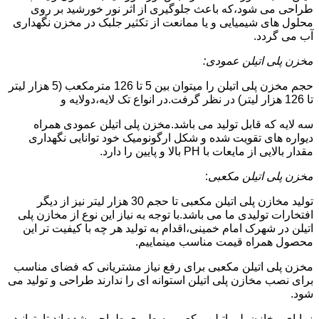
طراحی می شود،که باعث جلوگیری از اثر نور خورشید بر روی
محلول های شیمیایی و یا ممانعت از تکثیر جلبک در مخزن نگهداری
آب می گردد.
مخزن پلی اتیلن عمودی:
حجم مخزن پلی اتیلن را میتوان بین 5 تا 126 مترمکعب (5 هزار لیتر
تا 126 هزار لیتر) در نظر گرفت.در انواع تک لایه،دولایه و
سه لایه که قابل تولید می باشد.مخزن پلی اتیلن عمودی همراه
دیواره های تقویت شده و شکل ارگونومیک خود توانایی نگهداری
مقدار بالایی از مایعات با PH بالا و پایین را دارد.
مخزن پلی اتیلن مکعبی
:
تولید مخازن پلی اتیلن مکعبی تا حجم 30 هزار لیتر نیز از دیگر
افتخارات تولیدی ما می باشد.با توجه به نیاز این نوع از مخازن پلی
اتیلن در شهرک امام خمینی،اقدام به تولید هر چه با کیفیت تر این
محصول همراه قیمت مناسب مینماییم.
مخزن پلی اتیلن مکعبی برای رفع نیاز مشتریانی که فضای مناسب
برای نصب مخازن پلی اتیلن استوانه ای را ندارند طراحی و تولید می
شود.
زوایای مخازن پلی اتیلن مکعبی به طوری طراحی شده اند تا بتوانید