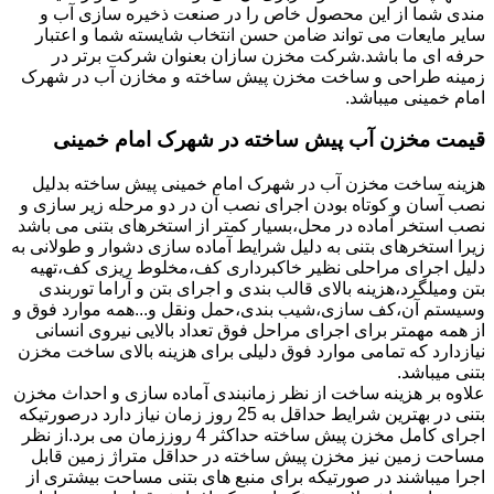
مندی شما از این محصول خاص را در صنعت ذخیره سازی آب و
سایر مایعات می تواند ضامن حسن انتخاب شایسته شما و اعتبار
حرفه ای ما باشد.شرکت مخزن سازان بعنوان شرکت برتر در
زمینه طراحی و ساخت مخزن پیش ساخته و مخازن آب در شهرک
امام خمینی میباشد.
قیمت مخزن آب پیش ساخته در شهرک امام خمینی
هزینه ساخت مخزن آب در شهرک امام خمینی پیش ساخته بدلیل
نصب آسان و کوتاه بودن اجرای نصب آن در دو مرحله زیر سازی و
نصب استخر آماده در محل،بسیار کمتر از استخرهای بتنی می باشد
زیرا استخرهای بتنی به دلیل شرایط آماده سازی دشوار و طولانی به
دلیل اجرای مراحلی نظیر خاکبرداری کف،مخلوط ریزی کف،تهیه
بتن ومیلگرد،هزینه بالای قالب بندی و اجرای بتن و آراما توربندی
وسیستم آن،کف سازی،شیب بندی،حمل ونقل و...همه موارد فوق و
از همه مهمتر برای اجرای مراحل فوق تعداد بالایی نیروی انسانی
نیازدارد که تمامی موارد فوق دلیلی برای هزینه بالای ساخت مخزن
بتنی میباشد.
علاوه بر هزینه ساخت از نظر زمانبندی آماده سازی و احداث مخزن
بتنی در بهترین شرایط حداقل به 25 روز زمان نیاز دارد درصورتیکه
اجرای کامل مخزن پیش ساخته حداکثر 4 روززمان می برد.از نظر
مساحت زمین نیز مخزن پیش ساخته در حداقل متراژ زمین قابل
اجرا میباشند در صورتیکه برای منبع های بتنی مساحت بیشتری از