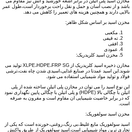
مخازن اسید پلی اتیلن در برابر اشعه خورشید و آتش نیز مقاوم می
باشد و از نصب آسان و حمل و نقل راحت برخوردار است،طول عمر
بالایی دارند و همچنین هزینه های تعمیر را کاهش می دهد.
مخزن اسید بر اساس شکل ظاهر:
مکعبی
ته قیفی
افقی
عمودی
مخزن اسید کلریدریک:
مخازن ذخیره اسید کلریدریک از XLPE،HDPE،FRP SG تولید می
شوند.این اسید عمدتا در صنایع غذایی،اسیدی شدن چاه نفت،ترشی
فولاد و تولید مواد شیمیایی استفاده می شود.
این نوع اسید را می توان در مخازن پلی اتیلن ساخته شده از پلی
اتیلن با چگالی بالا (HDPE) و پلی اتیلن با چگالی پایین نگهداری نمود
که در برابر خاصیت شیمیایی ان مقاوم است و مقرون به صرفه
است.
مخزن اسید سولفوریک:
اسید سولفوریک مایع غلیظ،بی رنگ،روغنی،خورنده است که یکی از
تجاری ترین مواد شیمیایی است.اسید سولفوریک از طریق واکنش