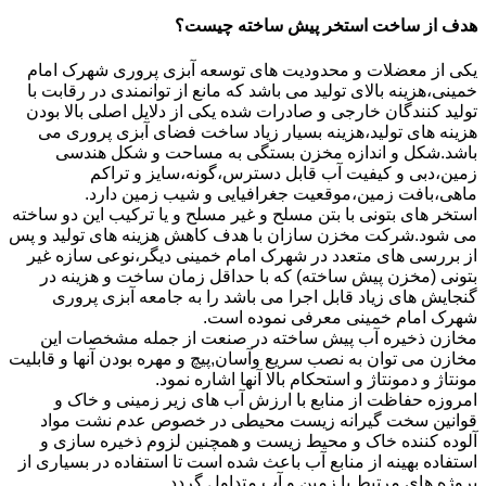
هدف از ساخت استخر پیش ساخته چیست؟
یکی از معضلات و محدودیت های توسعه آبزی پروری شهرک امام
خمینی،هزینه بالای تولید می باشد که مانع از توانمندی در رقابت با
تولید کنندگان خارجی و صادرات شده یکی از دلایل اصلی بالا بودن
هزینه های تولید،هزینه بسیار زیاد ساخت فضای آبزی پروری می
باشد.شکل و اندازه مخزن بستگی به مساحت و شکل هندسی
زمین،دبی و کیفیت آب قابل دسترس،گونه،سایز و تراکم
ماهی،بافت زمین،موقعیت جغرافیایی و شیب زمین دارد.
استخر های بتونی با بتن مسلح و غیر مسلح و یا ترکیب این دو ساخته
می شود.شرکت مخزن سازان با هدف کاهش هزینه های تولید و پس
از بررسی های متعدد در شهرک امام خمینی دیگر،نوعی سازه غیر
بتونی (مخزن پیش ساخته) که با حداقل زمان ساخت و هزینه در
گنجایش های زیاد قابل اجرا می باشد را به جامعه آبزی پروری
شهرک امام خمینی معرفی نموده است.
مخازن ذخیره آب پیش ساخته در صنعت از جمله مشخصات این
مخازن می توان به نصب سریع وآسان,پیچ و مهره بودن آنها و قابلیت
مونتاژ و دمونتاژ و استحکام بالا آنها اشاره نمود.
امروزه حفاظت از منابع با ارزش آب های زیر زمینی و خاک و
قوانین سخت گیرانه زیست محیطی در خصوص عدم نشت مواد
آلوده کننده خاک و محیط زیست و همچنین لزوم ذخیره سازی و
استفاده بهینه از منابع آب باعث شده است تا استفاده در بسیاری از
پروژه های مرتبط با زمین و آب متداول گردد.