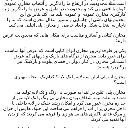
است.مثلا محدودیت در ارتفاع ما را ناگزیر از انتخاب مخازن عمودی
کوتاه یا افقی می کند و محدودیت در طول و عرض ما را ناگزیر از به
کارگیری مخازن عمودی و عمودی بلند می کند.بنابراین این
محدودیتهای ناشی از جانمایی و مسیر انتقال مخزن است که ما را
ناچار به انتخاب شکل و ابعاد خاصی از مخازن پلی اتیلنی می کند.
مخازن کتابی و آسانرو مناسب برای مکان هایی که محدودیت عرض
دارند:
یکی پر طرفدارترین مخازن انواع کتابی است که عرض آنها مناسب
برای عبور دادن مخزن از درگاه های باریک و دربهای کم عرض
است.این مخازن در کنار دیوار در فضای پیلوت و پارکینگ نیز
پرکاربرد هستند.
مخزن آب پلی اتیلن سه لایه یا تک لایه؟ کدام یک انتخاب بهتری
است؟
مخازن پلی اتیلن در ابتدا به صورت بی رنگ و تک لایه تولید می
شدند.به علت نیمه شفاف بودن مخازن بی رنگ یا تک لایه،نور از
جداره مخزن عبور می کرد و امکان رشد جلبک در لایه داخلی یا
داخل مخزن پر از آب را فراهم می ساخت.این جلبک ها پس از خزان
و مرگ غذای باکتری های بی هوازی را فرهم می کردند که از بدن
آنها تغذیه می کردند.