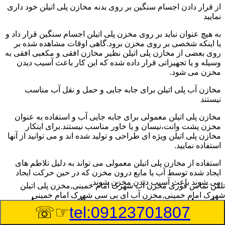
از قرار دادن اجسام سنگین بر روی بدنه مخازن پلی اتیلن خود داری
نمایید
به هیچ عنوان نباید بر روی مخزن پلی اتیلن اجسام سنگین قرار داد و
یا اینکه شخصی بر روی مخزن برود.گاهی اوقات مشاهده شده بر
روی بعضی از مخازن پلی اتیلن نظیر مخازن افقی و مکعبی افقی به
وسیله و یا تجهیزاتی قرار داده شده که این کار باعث آسیب دیدن
مخزن می شود.
مخازن آب پلی اتیلن برای جابه جایی و حمل و نقل آب مناسب
نیستند
مخازن پلی اتیلن معمولی برای جابه جایی آب و استفاده به عنوان
مخزن پشت وانت،نیسان و یا خاور مناسب نیستند.برای اینکار
مخازن پلی اتیلن ویژه ای طراحی و تولید شده اند و می توانید از آنها
استفاده نمایید.
استفاده از مخازن پلی اتیلن معمولی می تواند به دلیل تلاطم های
ایجاد شده توسط آب یا مایع درون مخزن که در حین حرکت ایجاد
می شوند باعث آسیب دیدن مخزن شوند.
تلفن تماس فوری
مخزن آب شهرک امام خمینی,مخزن پلی اتیلن
شهرک امام خمینی,مخزن آب ای بی سی شهرک امام خمینی
راهنمای خرید مخزن ذخیره اسید و مواد
☞☏
tel:09123701807
شیمیایی خورنده در شهرک امام خمینی