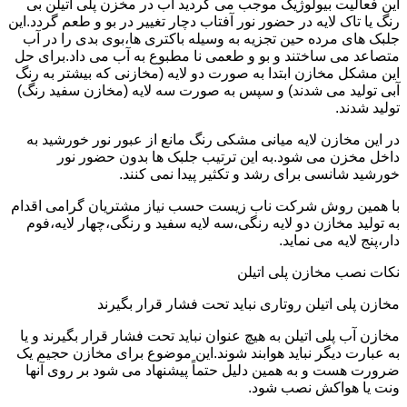
این فعالیت بیولوژیک موجب می گردید آب در مخزن پلی اتیلن بی
رنگ یا تاک لایه در حضور نور آفتاب دچار تغییر در بو و طعم گردد.این
جلبک های مرده حین تجزیه به وسیله باکتری ها،بوی بدی را در آب
متصاعد می ساختند و بو و طعمی نا مطبوع به آب می داد.برای حل
این مشکل مخازن ابتدا به صورت دو لایه (مخازنی که بیشتر به رنگ
آبی تولید می شدند) و سپس به صورت سه لایه (مخازن سفید رنگ)
تولید شدند.
در این مخازن لایه میانی مشکی رنگ مانع از عبور نور خورشید به
داخل مخزن می شود.به این ترتیب جلبک ها بدون حضور نور
خورشید شانسی برای رشد و تکثیر پیدا نمی کنند.
با همین روش شرکت ناب زیست حسب نیاز مشتریان گرامی اقدام
به تولید مخازن دو لایه رنگی،سه لایه سفید و رنگی،چهار لایه،فوم
دار،پنج لایه می نماید.
نکات نصب مخازن پلی اتیلن
مخازن پلی اتیلن روتاری نباید تحت فشار قرار بگیرند
مخازن آب پلی اتیلن به هیچ عنوان نباید تحت فشار قرار بگیرند و یا
به عبارت دیگر نباید هوابند شوند.این موضوع برای مخازن حجیم یک
ضرورت هست و به همین دلیل حتماً پیشنهاد می شود بر روی آنها
ونت یا هواکش نصب شود.