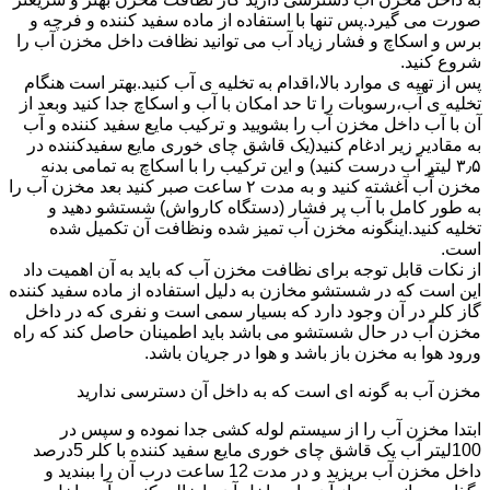
صورت می گیرد.پس تنها با استفاده از ماده سفید کننده و فرچه و
برس و اسکاچ و فشار زیاد آب می توانید نظافت داخل مخزن آب را
شروع کنید.
پس از تهیه ی موارد بالا،اقدام به تخلیه ی آب کنید.بهتر است هنگام
تخلیه ی آب،رسوبات را تا حد امکان با آب و اسکاچ جدا کنید وبعد از
آن با آب داخل مخزن آب را بشویید و ترکیب مایع سفید کننده و آب
به مقادیر زیر ادغام کنید(یک قاشق چای خوری مایع سفیدکننده در
۳٫۵ لیتر آب درست کنید) و این ترکیب را با اسکاچ به تمامی بدنه
مخزن آّب آغشته کنید و به مدت ۲ ساعت صبر کنید بعد مخزن آب را
به طور کامل با آب پر فشار (دستگاه کارواش) شستشو دهید و
تخلیه کنید.اینگونه مخزن آب تمیز شده ونظافت آن تکمیل شده
است.
از نکات قابل توجه برای نظافت مخزن آب که باید به آن اهمیت داد
این است که در شستشو مخازن به دلیل استفاده از ماده سفید کننده
گاز کلر در آن وجود دارد که بسیار سمی است و نفری که در داخل
مخزن آب در حال شستشو می باشد باید اطمینان حاصل کند که راه
ورود هوا به مخزن باز باشد و هوا در جریان باشد.
مخزن آب به گونه ای است که به داخل آن دسترسی ندارید
ابتدا مخزن آب را از سیستم لوله کشی جدا نموده و سپس در
100لیتر آب یک قاشق چای خوری مایع سفید کننده با کلر 5درصد
داخل مخزن آب بریزید و در مدت 12 ساعت درب آن را ببندید و