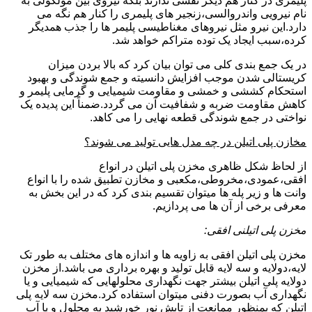
پلیمری در کنار هم دیگر نقشی ندارند بلکه نیروی بین مولکولی به
نام نیرویی واندروالسی،زنجیر های پلیمری را کنار هم نگه می
دارد.این نیرو مثل نیروهای مغناطیسی پلیمر ها را جذب همدیگر
کرده،سبب ایجاد یک توده متراکم خواهد شد.
در یک جمع بندی کلی می توان بیان کرد که بالا بردن میزان
کریستالی شدن موجب افزایش دانسیته و جمع شوندگی و بهبود
استحکام کششی و خمشی و مقاومت شیمیایی و گرمایی پلیمر و
کاهش مقاومت ضربه و شفافیت آن می گردد.ضمناً این پدیده یک
نواختی در جمع شوندگی قطعه نهایی را می کاهد.
مخازن پلی اتیلن در چه مدل هایی تولید می شوند؟
از لحاظ شکل ظاهری مخزن پلی اتیلن در انواع
افقی،عمودی،مخروطی،مکعبی و مخازن تطبیق شده را با انواع
وانت ها و زیر پله ها میتوان تقسیم بندی کرد که در این بخش به
معرفی برخی از آن ها می پردازیم.
مخزن پلی اتیلنی افقی:
مخزن پلی اتیلن افقی به زاویه ها و اندازه های مختلف به طور تک
لایه،دولایه و سه لایه قابل تولید و بهره برداری می باشد.از مخزن
دولایه پلی اتیلن بیشتر جهت نگهداری محلولهایی که شیمیایی و یا
نگهداری آب بصورت دفنی میتوان استفاده کرد.مخزن سه لایه پلی
اتیلن که بمنظور ممانعت از تابش نور خورشید به محلول و یا آب