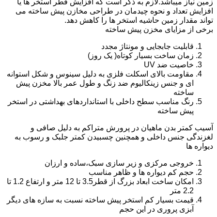
زمین نیاز میباشد.لازم به ذکر است که افزایش قطر استخر ها یا
افزایش تعداد و نحوه چیدمان در طراحی مخازن پیش ساخته می
تواند مقدار زمین حاشیه استخر ها را کاهش دهد.
برخی از مزایای مخزن پیش ساخته
قابلیت جابجایی و مونتاژ مجدد
زمان ساخت بسیار کوتاه( یک روز)
خاصیت ضد UV
مقاومت بالای اسکلت فلزی به دلیل سینوس و شکل استوانه
ای و جنس زینکالیوم ضد زنگ و طول عمر بالا مخزن پیش
ساخته
رنگ مناسب سطح داخلی با استانداردهای بهداشتی در استخر
پیش ساخته
آسیب کمتر بدن ماهیان در پرورش متراکم به دلیل صافی و
لغزندگی جنس داخلی و همچنین چسبیدن کمتر جلبک و رسوب به
دیواره ها
خروجی مرکزی و زیر سازی سبک،ساده و ارزان
حجم کم دیواره ها و ظاهر مناسب
امکان ساخت ابعاد بزرگ از قطر3.5 تا 12 متر و ارتفاع 1.2 تا
2.2 متر
قیمت بسیار کم استخر پیش ساخته نسبت به سازه های دیگر
آبزی پروری در این حجم