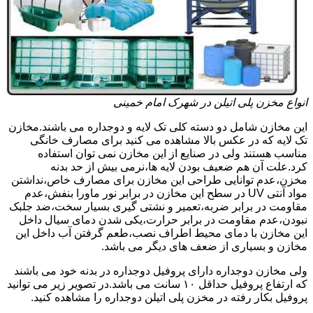
انواع مخزن پلی اتیلن در شهرک امام خمینی
این مخازن شامل دو دسته کلی تک لایه و دوجداره می باشند.مخازن
تک لایه که در عکس بالا مشاهده می کنید برای مصارف خانگی
مناسب هستند ولی در صنایع از این مخازن نمی توان استفاده
کرد.علت آن هم ضعیف بودن لایه ها،نرمی بیش از حد بدنه
مخزن،عدم توانایی طراحی این مخازن برای مصارف خاص،نداشتن
مواد آنتی UV در سطح این مخازن در برابر نور ماورا بنفش،عدم
مقاومت در برابر ضربه،تعمیر و نشتی گیری بسیار سخت،ضد جلبک
نبودن،عدم مقاومت در برابر حرارت،یکی شدن دمای سیال داخل
این مخازن با دمای محیط اطراف نصب،طعم گرفتن آب داخل این
مخازن و بسیاری از ضعف های دیگر می باشد.
ولی مخازن دوجداره دارای پروفیل دوجداره در بدنه خود می باشند
که ارتفاع پروفیل حداقل ۱۰ سانت می باشد.در تصویر زیر می توانید
پروفیل بکار رفته در مخزن پلی اتیلن دوجداره را مشاهده کنید.