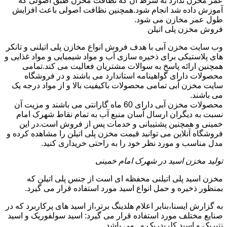
عمر مخزن ندارد به شرط آن که نظافت مخزن طبق اصولی که
آموزش داده شد انجام شود.همچنین نظافت اصولی باعث افزایش
طول عمر مخازن می شود.
فروش مخزن پلی اتیلن
وب سایت مخزن آبی با هدف فروش انواع مخازن پلی اتیلنی و تانکر
های پلاستیکی برای ذخیره سازی آب و مواد شیمیایی و مواد غذایی و
همچنین ارائه پاسخ به سوالات مشتریان فعالیت می کند.تمامی
محصولات دارای گواهینامه استاندارد می باشند و در فروشگاه
سایت مخزن آبی تمامی محصولات باکیفیت بالا و از مواد درجه یک
می باشند.
محصولات مخزن آبی دارای 60 ماه گارانتی می باشند و مزیت آن
نسبت به دیگران ارسال آسان منبع آب به تمام نقاط شهرک امام
خمینی و همچنین پشتیبانی و خدمات پس از فروش است.در این
فروشگاه آنلاین می توانید قیمت مخزن پلی اتیلن را مشاهده کرده و
مدل مناسب و مورد نظر خود را به راحتی خریداری کنید.
تولید مخزن اسید در شهرک امام خمینی
مخزن اسید پلی اتیلنی محفظه ای است از جنس پلی اتیلن که
بمنظور ذخیره و حمل انواع اسید مورد استفاده قرار می گیرد.
به گزارش ایسنا،بنابر اعلام هلدینگ برتر،از اسید های پرکاربرد که در
صنایع مختلف مورد استفاده قرار می گیرد: اسید سولفوریک و اسید
نتیریک و اسید کلریدریک و...می باشد.