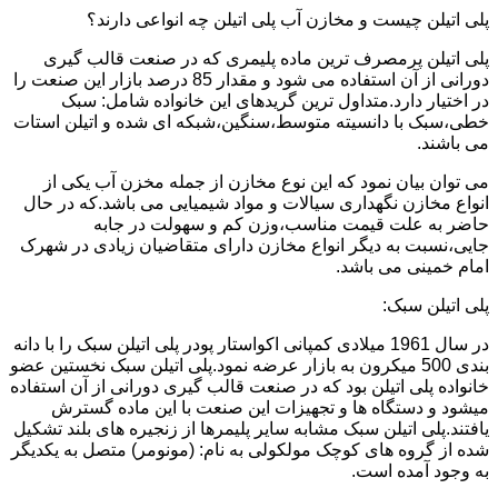
پلی اتیلن چیست و مخازن آب پلی اتیلن چه انواعی دارند؟
پلی اتیلن پرمصرف ترین ماده پلیمری که در صنعت قالب گیری
دورانی از آن استفاده می شود و مقدار 85 درصد بازار این صنعت را
در اختیار دارد.متداول ترین گریدهای این خانواده شامل: سبک
خطی،سبک با دانسیته متوسط،سنگین،شبکه ای شده و اتیلن استات
می باشند.
می توان بیان نمود که این نوع مخازن از جمله مخزن آب یکی از
انواع مخازن نگهداری سیالات و مواد شیمیایی می باشد.که در حال
حاضر به علت قیمت مناسب،وزن کم و سهولت در جابه
جایی،نسبت به دیگر انواع مخازن دارای متقاضیان زیادی در شهرک
امام خمینی می باشد.
پلی اتیلن سبک:
در سال 1961 میلادی کمپانی اکواستار پودر پلی اتیلن سبک را با دانه
بندی 500 میکرون به بازار عرضه نمود.پلی اتیلن سبک نخستین عضو
خانواده پلی اتیلن بود که در صنعت قالب گیری دورانی از آن استفاده
میشود و دستگاه ها و تجهیزات این صنعت با این ماده گسترش
یافتند.پلی اتیلن سبک مشابه سایر پلیمرها از زنجیره های بلند تشکیل
شده از گروه های کوچک مولکولی به نام: (مونومر) متصل به یکدیگر
به وجود آمده است.