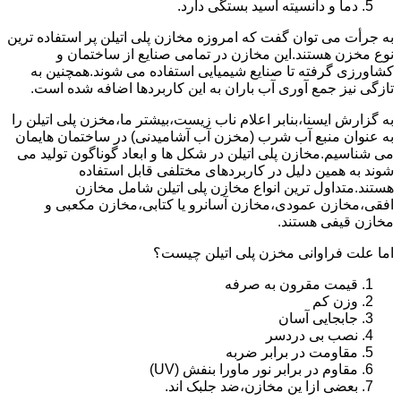
دما و دانسیته اسید بستگی دارد.
به جرأت می توان گفت که امروزه مخازن پلی اتیلن پر استفاده ترین
نوع مخزن هستند.این مخازن در تمامی صنایع از ساختمان و
کشاورزی گرفته تا صنایع شیمیایی استفاده می شوند.همچنین به
تازگی نیز جمع آوری آب باران به این کاربردها اضافه شده است.
به گزارش ایسنا،بنابر اعلام ناب زیست،بیشتر ما،مخزن پلی اتیلن را
به عنوان منبع آب شرب (مخزن آب آشامیدنی) در ساختمان هایمان
می شناسیم.مخازن پلی اتیلن در شکل ها و ابعاد گوناگون تولید می
شوند به همین دلیل در کاربردهای مختلفی قابل استفاده
هستند.متداول ترین انواع مخازن پلی اتیلن شامل مخازن
افقی،مخازن عمودی،مخازن آسانرو یا کتابی،مخازن مکعبی و
مخازن قیفی هستند.
اما علت فراوانی مخزن پلی اتیلن چیست؟
قیمت مقرون به صرفه
وزن کم
جابجایی آسان
نصب بی دردسر
مقاومت در برابر ضربه
مقاوم در برابر نور ماورا بنفش (UV)
بعضی ازا ین مخازن،ضد جلبک اند.