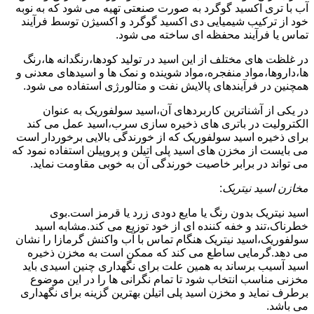
آب با تری اکسید گوگرد به صورت صنعتی تهیه می شود که به نوبه
خود از ترکیب شیمیایی دی اکسید گوگرد و اکسیژن توسط فرآیند
تماس یا فرآیند محفظه ای ساخته می شود.
در غلظت های مختلف از این اسید در تولید کودها،رنگدانه ها،رنگ
ها،داروها،مواد منفجره،مواد شوینده و نمک ها و اسیدهای معدنی و
همچنین در فرآیندهای پالایش نفت و متالورژی استفاده می شود.
در یکی از آشناترین کاربردهای آن،اسید سولفوریک به عنوان
الکترولیت در باتری های ذخیره سازی سرب،اسید عمل می کند
برای ذخیره اسید سولفوریک که از خورندگی بالایی برخوردار است
می بایست از مخزن های اسید پلی اتیلن و پروپیلن استفاده نمود که
می تواند در برابر خاصیت خورندگی آن به خوبی مقاومت نماید.
مخازن اسید نیتریک
:
اسید نیتریک بدون رنگ یا مایع دودی زرد یا قرمز است.بوی
خطرناک،تند و خفه کننده ای از خود توزیع می کند.مشابه اسید
سولفوریک،اسید نیتریک هنگام تماس با آب واکنش گرمازا را نشان
می دهد.گرمایی ساطع می کند که ممکن است به مخزن ذخیره
اسید آسیب برساند به همین علت برای نگهداری چنین اسیدی باید
مخزنی مناسب انتخاب شود تا تمام نگرانی ها را در این موضوع
برطرف نماید و مخزن اسید پلی اتیلن بهترین گزینه برای نگهداری
می باشد.