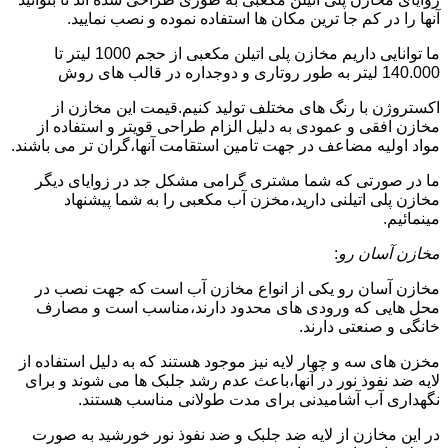
آنها را در کم جا ترین مکان ها استفاده نموده و نصب نمایید.
ما توانایی داریم مخازن پلی اتیلن مکعبی از حجم 1000 لیتر تا
140.000 لیتر به طور روتاری و دوجداره در قالب های روش
اکستروژن با رنگ های مختلف تولید کنیم.قیمت این مخازن از
مخازن افقی و عمودی به دلیل الزام طراحی قویتر و استفاده از
مواد اولیه مضاعف در جهت تامین استقامت آنها،گران تر می باشند.
ما در صورتی که شما مشتری گرامی مشکل جد در زوایای دیگر
مخازن پلی اتیلنی دارید،مخزن آب مکعبی را به شما پیشنهاد
مینمائیم.
مخازن آسان رو
:
مخازن آسان رو یکی از انواع مخازن آب است که جهت نصب در
محل هایی که ورودی های محدود دارند،مناسب است و مصارف
خانگی و صنعتی دارند.
مخزن های سه و چهار لایه نیز موجود هستند که به دلیل استفاده از
لایه ضد نفوذ نور در آنها،باعث عدم رشد جلبک ها می شوند و برای
نگهداری آب آشامیدنی برای مدت طولانی مناسب هستند.
در این مخازن از لایه ضد جلبک و ضد نفوذ نور خورشید به صورت