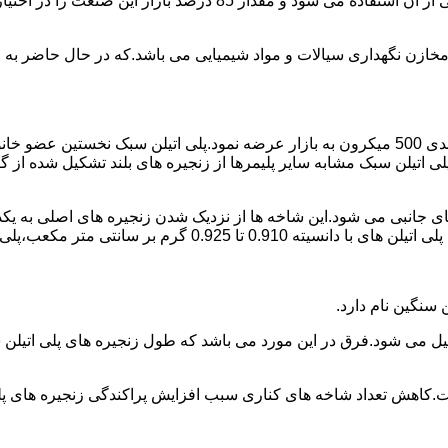
پلی اتیلن پرمصرف ترین ماده پلیمری که در صنعت قالب گیری دورانی ا
اع مخازن نگهداری سیالات و مواد شیمیایی می باشد.که در حال حاضر 
در سال 1961 میلادی کمپانی اکواستار پودر پلی اتیلن سبک را با دانه بندی 500 میکرون به بازار عرض
لی اتیلن سبک مشابه سایر پلیمرها از زنجیره های بلند تشکیل شده از گ
ی جانبی می شود.این شاخه ها از نزدیک شدن زنجیره های اصلی به یکدی
سانتی متر مکعب،پلی اتیلن سبک میتوان گفت.
ست.کاهش تعداد شاخه های کناری سبب افزایش پراکندگی زنجیره های پ