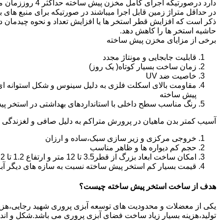
دارد درصورتیکه اجرا
در حداقل متراژ زمین قابل اجرا میباشند در صورتیکه برای منبع های ب
ذکر است که افزایش قطر استخر ها یا افزایش تعداد و نحوه چیدمان 
حاشیه استخر ها را کاهش دهد.
برخی از مزایای مخزن پیش ساخته
قابلیت جابجایی و مونتاژ مجدد
زمان ساخت بسیار کوتاه( یک روز)
خاصیت ضد UV
مقاومت بالای اسکلت فلزی به دلیل سینوس و شکل استوانه ای
پیش ساخته
رنگ مناسب سطح داخلی با استانداردهای بهداشتی در استخر پ
آسیب کمتر بدن ماهیان در پرورش متراکم به دلیل صافی و لغزندگی 
خروجی مرکزی و زیر سازی سبک،ساده و ارزان
حجم کم دیواره ها و ظاهر مناسب
امکان ساخت ابعاد بزرگ از قطر3.5 تا 12 متر و ارتفاع 1.2 تا 2.2 متر
قیمت بسیار کم استخر پیش ساخته نسبت به سازه های دیگر آب
هدف از ساخت استخر پیش ساخته چیست؟
یکی از معضلات و محدودیت های توسعه آبزی پروری شهید رجایی،هزینه با
تولید،هزینه بسیار زیاد ساخت فضای آبزی پروری می باشد.شکل و ا