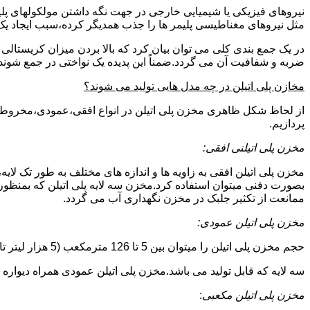
نیروهای فیزیکی یا شیمیایی خارجی در جهت نگه داشتن مولکولهای پلیمر
مثل نیروهای مغناطیسی پلیمر ها را جذب همدیگر کرده،سبب ایجاد یک 
در یک جمع بندی کلی می توان بیان کرد که بالا بردن میزان کریست
ضربه و شفافیت آن می گردد.ضمناً این پدیده یک نواختی در جمع شوند
مخازن پلی اتیلن در چه مدل هایی تولید می شوند؟
از لحاظ شکل ظاهری مخزن پلی اتیلن در انواع افقی،عمودی،مخروطی،مک
پردازیم.
مخزن پلی اتیلنی افقی:
مخزن پلی اتیلن افقی به زاویه ها و اندازه های مختلف به طور تک لایه،
بصورت دفنی میتوان استفاده کرد.مخزن سه لایه پلی اتیلن که بمنظور
ممانعت از تکثیر جلبک در مخزن نگهداری آب می گردد.
مخزن پلی اتیلن عمودی:
حجم مخزن پلی اتیلن را میتوان بین 5 تا 126 مترمکعب (5 هزار لیتر تا 126 هزار لیتر) در نظر گرفت.در انواع تک لایه،دولایه و
سه لایه که قابل تولید می باشد.مخزن پلی اتیلن عمودی همراه دیواره های تقویت شد
مخزن پلی اتیلن مکعبی
: