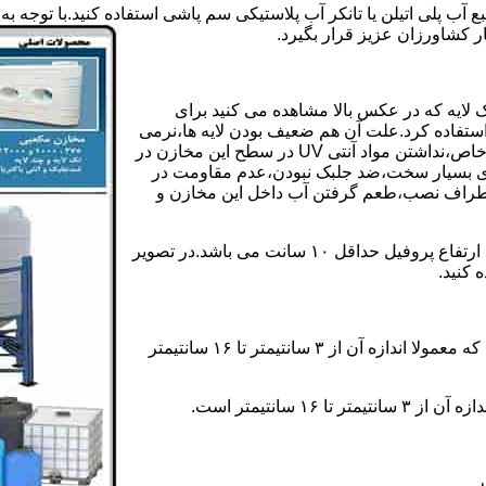
بع آب پلی اتیلن یا تانکر آب پلاستیکی سم پاشی استفاده کنید.با توج
ر کشاورزان عزیز قرار بگیرد.
 لایه که در عکس بالا مشاهده می کنید برای
ستفاده کرد.علت آن هم ضعیف بودن لایه ها،نرمی
بیش از حد بدنه مخزن،عدم توانایی طراحی این مخازن برای مصارف خاص،نداشتن مواد آنتی UV در سطح این مخازن در
یری بسیار سخت،ضد جلبک نبودن،عدم مقاومت در
اطراف نصب،طعم گرفتن آب داخل این مخازن و
ولی مخازن دوجداره دارای پروفیل دوجداره در بدنه خود می باشند که ارتفاع پروفیل حداقل ۱۰ سانت می باشد.در تصویر
 کنید.
ارتفاع پروفیل : فاصله بین جداره داخلی مخزن و تاج پروفیل می باشد که معمولا اندازه آن از ۳ سانتیمتر تا ۱۶ سانتیمتر
سانتیمتر است.