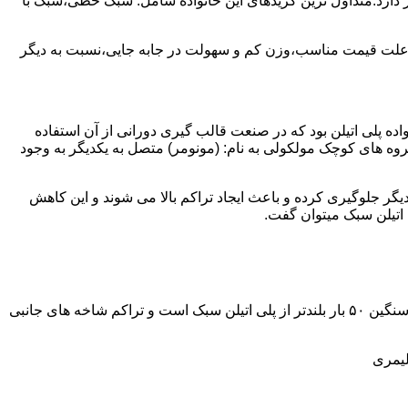
ز آن استفاده می شود و مقدار 85 درصد بازار این صنعت را در اختیار دارد.متداول ترین گریدهای این خانواده شامل: سبک خطی،سبک با
به علت قیمت مناسب،وزن کم و سهولت در جابه جایی،نسبت به دیگر
ه نمود.پلی اتیلن سبک نخستین عضو خانواده پلی اتیلن بود که در صنعت قالب گیری دورانی از آن استفاده
روه های کوچک مولکولی به نام: (مونومر) متصل به یکدیگر به وجود
گر جلوگیری کرده و باعث ایجاد تراکم بالا می شوند و این کاهش
پلی اتیلن سنگین مثل پلی اتیلن سبک از اتم های هیدروژن و کربن تشکیل می شود.فرق در این مورد می باشد که طول زنجیره های پلی اتیلن سنگین ۵۰ بار بلندتر از پلی اتیلن سبک است و تراکم شاخه های جانبی
لیمری