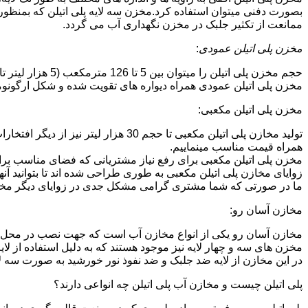
بصورت دفنی میتوان استفاده کرد.مخزن سه لایه پلی اتیلن که بمنظور
ممانعت از تکثیر جلبک در مخزن نگهداری آب می گردد.
مخزن پلی اتیلن عمودی
:
حجم مخزن پلی اتیلن را میتوان بین 5 تا 126 مترمکعب (5 هزار لیتر تا 126 هزار لیتر) در نظر گرفت.در انواع تک لایه،دولایه و سه لایه که قابل تولید می باشد.
مخزن پلی اتیلن عمودی همراه دیواره های تقویت شده و شکل ارگونومیک خو
مخزن پلی اتیلن مکعبی:
تولید مخازن پلی اتیلن مکعبی تا حجم 
همراه قیمت مناسب مینماییم.
مخزن پلی اتیلن مکعبی برای رفع نیاز مشتریانی که فضای مناسب برای
زوایای مخازن پلی اتیلن مکعبی به طوری طراحی شده اند تا بتوانید آنها
ما در صورتی که شما مشتری گرامی مشکل جدی در زوایای دیگر مخازن پ
مخازن آسان رو:
مخازن آسان رو یکی از انواع مخازن آب است که جهت نصب در محل 
مخزن های سه و چهار لایه نیز موجود هستند که به دلیل استفاده از ل
در این مخازن از لایه ضد جلبک و ضد نفوذ نور خورشید به صورت سه ل
پلی اتیلن چیست و مخازن آب پلی اتیلن چه انواعی دارند؟