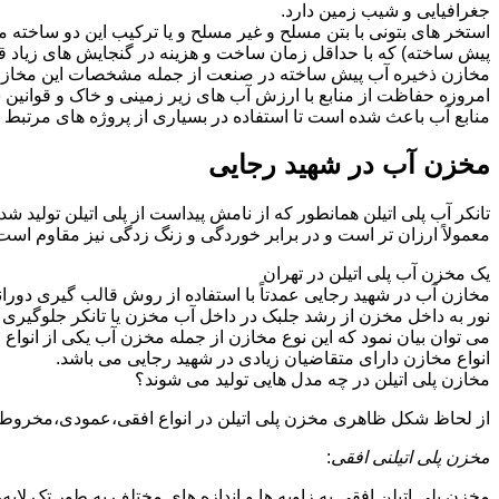
جغرافیایی و شیب زمین دارد.
استخر های بتونی با بتن مسلح و غیر مسلح و یا ترکیب این دو ساخت
پیش ساخته) که با حداقل زمان ساخت و هزینه در گنجایش های زیاد ق
مخازن ذخیره آب پیش ساخته در صنعت از جمله مشخصات این مخازن می تو
امروزه حفاظت از منابع با ارزش آب های زیر زمینی و خاک و قوانی
منابع آب باعث شده است تا استفاده در بسیاری از پروژه های مرتبط ب
مخزن آب در شهید رجایی
تانکر آب پلی اتیلن همانطور که از نامش پیداست از پلی اتیلن تولید 
معمولاً ارزان تر است و در برابر خوردگی و زنگ زدگی نیز مقاوم است
یک مخزن آب پلی اتیلن در تهران
مخازن آب در شهید رجایی عمدتاً با استفاده از روش قالب گیری دورا
نور به داخل مخزن از رشد جلبک در داخل آب مخزن یا تانکر جلوگیری م
می توان بیان نمود که این نوع مخازن از جمله مخزن آب یکی از انو
انواع مخازن دارای متقاضیان زیادی در شهید رجایی می باشد.
مخازن پلی اتیلن در چه مدل هایی تولید می شوند؟
از لحاظ شکل ظاهری مخزن پلی اتیلن در انواع افقی،عمودی،مخروطی،مک
مخزن پلی اتیلنی افقی
:
مخزن پلی اتیلن افقی به زاویه ها و اندازه های مختلف به طور تک لایه،