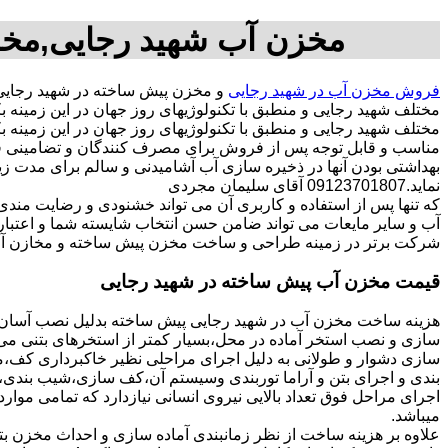
مخزن آب شهید رجایی,مخز
فروش مخزن آب در شهید رجایی
و مخزن پیش ساخته در شهید رجایی
مختلف شهید رجایی و منطبق با تکنولوژیهای روز جهان در این زمین
مختلف شهید رجایی و منطبق با تکنولوژیهای روز جهان در این زمینه بک
مناسب و قابل توجه پس از فروش برای مصرف کنندگان و تضامینی قو
بهداشتی بودن آنها در ذخیره سازی آب آشامیدنی و سالم برای مدت ز
نماید.09123701807 آقای سلیمان مجردی
که تنها پس از استفاده و کاربری آن می تواند خشنودی و رضایت من
آب و سایر مایعات می تواند ضامن حسن انتخاب شایسته شما و اعتبا
شرکت برتر در زمینه طراحی و ساخت مخزن پیش ساخته و مخازن آب 
قیمت مخزن آب پیش ساخته در شهید رجایی
هزینه ساخت مخزن آب در شهید رجایی پیش ساخته بدلیل نصب آسان و 
سازی و نصب استخر آماده در محل،بسیار کمتر از استخرهای بتنی می ب
سازی دشوار و طولانی به دلیل اجرای مراحلی نظیر خاکبرداری کف،مخ
بندی و اجرای بتن و آراما توربندی وسیستم آن،کف سازی،شیب بندی،ح
اجرای مراحل فوق تعداد بالایی نیروی انسانی نیازدارد که تمامی موار
میباشد.