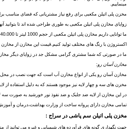
مینماییم.
مخزن پلی اتیلن مکعبی برای رفع نیاز مشتریانی که فضای مناسب برای
زوایای مخازن پلی اتیلن مکعبی به طوری طراحی شده اند تا بتوانید آنها
ما توانایی داریم مخازن پلی اتیلن مکعبی از حجم 1000 لیتر تا 140.000 لیتر به طور روتاری و دوجداره در قالب های روش
اکستروژن با رنگ های مختلف تولید کنیم.قیمت این مخازن از مخازن ا
ما در صورتی که شما مشتری گرامی مشکل جد در زوایای دیگر مخازن پل
مخازن آسان رو
:
مخازن آسان رو یکی از انواع مخازن آب است که جهت نصب در محل 
مخزن های سه و چهار لایه نیز موجود هستند که به دلیل استفاده از ل
در این مخازن از لایه ضد جلبک و ضد نفوذ نور خورشید به صورت سه ل
تمامی مخازن دارای پروانه ساخت از وزارت بهداشت،درمان و آموزش پزشکی هستند و از موا
مخزن پلی اتیلن سم پاشی در سراج :
جهت نگهداری گونه های فرآورده های شیمیایی و غیره می توانید از منب