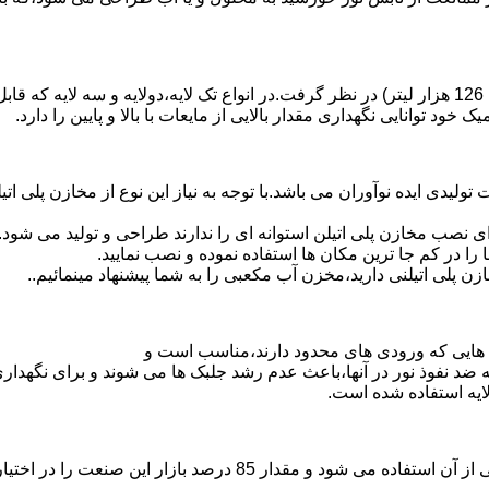
د توانایی نگهداری مقدار بالایی از مایعات با بالا و پایین را دارد.
30 هزار لیتر نیز از دیگر افتخارات تولیدی ایده نوآوران می باشد.با توجه به نیاز این نوع
 نصب مخازن پلی اتیلن استوانه ای را ندارند طراحی و تولید می شود.
 را در کم جا ترین مکان ها استفاده نموده و نصب نمایید.
لی اتیلنی دارید،مخزن آب مکعبی را به شما پیشنهاد مینمائیم..
هایی که ورودی های محدود دارند،مناسب است و
ایه ضد نفوذ نور در آنها،باعث عدم رشد جلبک ها می شوند و برای نگه
ایه استفاده شده است.
پلی اتیلن پرمصرف ترین ماده پلیمری که در صنعت قالب گیری دورانی ا