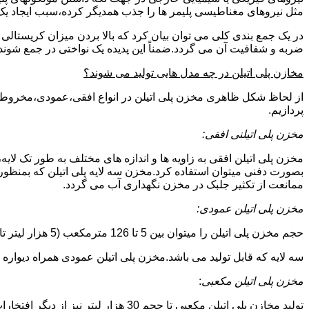
مثل نیروهای مغناطیسی پلیمر ها را جذب همدیگر کرده،سبب ایجاد یک 
در یک جمع بندی کلی می توان بیان کرد که بالا بردن میزان کریست
ضربه و شفافیت آن می گردد.ضمناً این پدیده یک نواختی در جمع شوند
مخازن پلی اتیلن در چه مدل هایی تولید می شوند؟
از لحاظ شکل ظاهری مخزن پلی اتیلن در انواع افقی،عمودی،مخروطی،مک
پردازیم.
مخزن پلی اتیلنی افقی:
مخزن پلی اتیلن افقی به زاویه ها و اندازه های مختلف به طور تک لایه،
بصورت دفنی میتوان استفاده کرد.مخزن سه لایه پلی اتیلن که بمنظور
ممانعت از تکثیر جلبک در مخزن نگهداری آب می گردد.
مخزن پلی اتیلن عمودی:
حجم مخزن پلی اتیلن را میتوان بین 5 تا 126 مترمکعب (5 هزار لیتر تا 126 هزار لیتر) در نظر گرفت.در انواع تک لایه،دولایه و
سه لایه که قابل تولید می باشد.مخزن پلی اتیلن عمودی همراه دیواره های تقویت شد
مخزن پلی اتیلن مکعبی
:
تولید مخازن پلی اتیلن مکعبی تا حجم