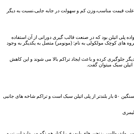
به علت قیمت مناسب،وزن کم و سهولت در جابه جایی،نسبت به دیگر
ه نمود.پلی اتیلن سبک نخستین عضو خانواده پلی اتیلن بود که در صنعت قالب گیری دورانی از آن استفاده
روه های کوچک مولکولی به نام: (مونومر) متصل به یکدیگر به وجود
گر جلوگیری کرده و باعث ایجاد تراکم بالا می شوند و این کاهش
پلی اتیلن سنگین مثل پلی اتیلن سبک از اتم های هیدروژن و کربن تشکیل می شود.فرق در این مورد می باشد که طول زنجیره های پلی اتیلن سنگین ۵۰ بار بلندتر از پلی اتیلن سبک است و تراکم شاخه های جانبی
لیمری
ی واندروالسی،زنجیر های پلیمری را کنار هم نگه می دارد.این نیرو