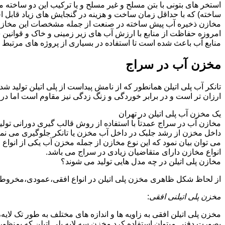
استخر های بتونی با بتن مسلح و غیر مسلح و یا ترکیب این دو ساخت
ساخته) که با حداقل زمان ساخت و هزینه در گنجایش های زیاد قابل ا
مخازن ذخیره آب پیش ساخته در صنعت از جمله مشخصات این مخازن می تو
امروزه حفاظت از منابع با ارزش آب های زیر زمینی و خاک و قوانی
منابع آب باعث شده است تا استفاده در بسیاری از پروژه های مرتبط ب
مخزن آب در سراج
تانکر آب پلی اتیلن همانطور که از نامش پیداست از پلی اتیلن تولید 
ارزان تر است و در برابر خوردگی و زنگ زدگی نیز مقاوم است اما در
یک مخزن آب پلی اتیلن در تهران
مخازن آب در سراج عمدتاً با استفاده از روش قالب گیری دورانی تولی
داخل مخزن از رشد جلبک در داخل آب مخزن یا تانکر جلوگیری می نمای
می توان بیان نمود که این نوع مخازن از جمله مخزن آب یکی از انو
انواع مخازن دارای متقاضیان زیادی در سراج می باشد.
مخازن پلی اتیلن در چه مدل هایی تولید می شوند؟
از لحاظ شکل ظاهری مخزن پلی اتیلن در انواع افقی،عمودی،مخروطی،مک
مخزن پلی اتیلنی افقی
:
مخزن پلی اتیلن افقی به زاویه ها و اندازه های مختلف به طور تک لایه،
بصورت دفنی میتوان استفاده کرد.مخزن سه لایه پلی اتیلن که بمنظور