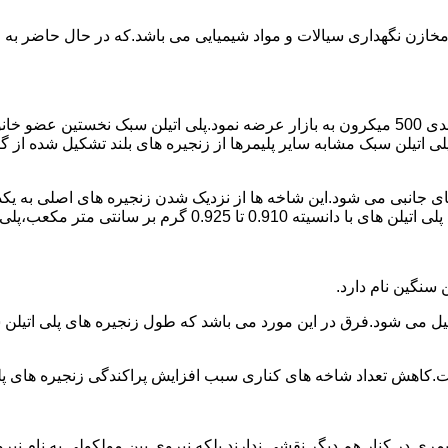
اع مخازن نگهداری سیالات و مواد شیمیایی می باشد.که در حال حاضر 
در سال 1961 میلادی کمپانی اکواستار پودر پلی اتیلن سبک را با دانه بندی 500 میکرون به بازار عرض
لی اتیلن سبک مشابه سایر پلیمرها از زنجیره های بلند تشکیل شده از گ
ی جانبی می شود.این شاخه ها از نزدیک شدن زنجیره های اصلی به یکدی
سانتی متر مکعب،پلی اتیلن سبک میتوان گفت.
ست.کاهش تعداد شاخه های کناری سبب افزایش پراکندگی زنجیره های پ
ی در کنار هم دیگر نقشی ندارند بلکه نیروی بین مولکولی به نام نیروی