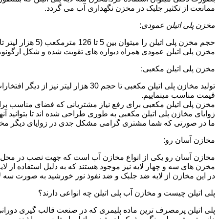
ممانعت از تکثیر جلبک در مخزن نگهداری آب می گردد.
مخزن پلی اتیلن عمودی
:
حجم مخزن پلی اتیلن را میتوان بین 5 تا 126 مترمکعب (5 هزار لیتر تا 126 هزار لیتر) در نظر گرفت.در انواع تک لایه،دولایه و سه لایه که قابل تولید می باشد.
مخزن پلی اتیلن عمودی همراه دیواره های تقویت شده و شکل ارگونومیک خو
مخزن پلی اتیلن مکعبی:
تولید مخازن پلی اتیلن مکعبی تا حجم 
قیمت مناسب مینماییم.
مخزن پلی اتیلن مکعبی برای رفع نیاز مشتریانی که فضای مناسب برای
زوایای مخازن پلی اتیلن مکعبی به طوری طراحی شده اند تا بتوانید آنها
ما در صورتی که شما مشتری گرامی مشکل جدی در زوایای دیگر مخازن پ
مخازن آسان رو:
مخازن آسان رو یکی از انواع مخازن آب است که جهت نصب در محل 
مخزن های سه و چهار لایه نیز موجود هستند که به دلیل استفاده از ل
در این مخازن از لایه ضد جلبک و ضد نفوذ نور خورشید به صورت سه ل
پلی اتیلن چیست و مخازن آب پلی اتیلن چه انواعی دارند؟