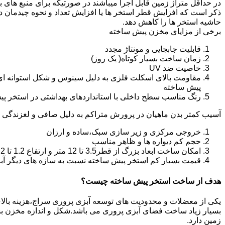
در حداقل متراژ زمین قابل اجرا میباشند در صورتیکه برای منبع های ب
ذکر است که افزایش قطر استخر ها یا افزایش تعداد و نحوه چیدمان 
حاشیه استخر ها را کاهش دهد.
برخی از مزایای مخزن پیش ساخته
قابلیت جابجایی و مونتاژ مجدد
زمان ساخت بسیار کوتاه( یک روز)
خاصیت ضد UV
مقاومت بالای اسکلت فلزی به دلیل سینوس و شکل استوانه ای
پیش ساخته
رنگ مناسب سطح داخلی با استانداردهای بهداشتی در استخر پ
آسیب کمتر بدن ماهیان در پرورش متراکم به دلیل صافی و لغزندگی 
خروجی مرکزی و زیر سازی سبک،ساده و ارزان
حجم کم دیواره ها و ظاهر مناسب
امکان ساخت ابعاد بزرگ از قطر3.5 تا 12 متر و ارتفاع 1.2 تا 2.2 متر
قیمت بسیار کم استخر پیش ساخته نسبت به سازه های دیگر آب
هدف از ساخت استخر پیش ساخته چیست؟
یکی از معضلات و محدودیت های توسعه آبزی پروری سراج،هزینه بالای تو
بسیار زیاد ساخت فضای آبزی پروری می باشد.شکل و اندازه مخزن 
زمین دارد.