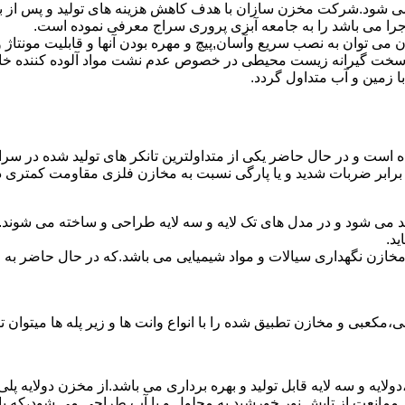
ه می شود.شرکت مخزن سازان با هدف کاهش هزینه های تولید و پس از 
جرا می باشد را به جامعه آبزی پروری سراج معرفی نموده است.
ان به نصب سریع وآسان,پیچ و مهره بودن آنها و قابلیت مونتاژ و دمون
ن سخت گیرانه زیست محیطی در خصوص عدم نشت مواد آلوده کننده خاک
ا زمین و آب متداول گردد.
شده است و در حال حاضر یکی از متداولترین تانکر های تولید شده در سر
 برابر ضربات شدید و یا پارگی نسبت به مخازن فلزی مقاومت کمتری دا
د می شود و در مدل های تک لایه و سه لایه طراحی و ساخته می شوند.د
د.
اع مخازن نگهداری سیالات و مواد شیمیایی می باشد.که در حال حاضر 
عبی و مخازن تطبیق شده را با انواع وانت ها و زیر پله ها میتوان ت
دولایه و سه لایه قابل تولید و بهره برداری می باشد.از مخزن دولایه پ
 ممانعت از تابش نور خورشید به محلول و یا آب طراحی می شود،که با