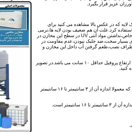
رزان عزیز قرار بگیرد.
 لایه که در عکس بالا مشاهده می کنید برای
ستفاده کرد.علت آن هم ضعیف بودن لایه ها،نرمی
بیش از حد بدنه مخزن،عدم توانایی طراحی این مخازن برای مصارف خاص،نداشتن مواد آنتی UV در سطح این مخازن در
یری بسیار سخت،ضد جلبک نبودن،عدم مقاومت در
اطراف نصب،طعم گرفتن آب داخل این مخازن و
ولی مخازن دوجداره دارای پروفیل دوجداره در بدنه خود می باشند که ارتفاع پروفیل حداقل ۱۰ سانت می باشد.در تصویر
 کنید.
ارتفاع پروفیل : فاصله بین جداره داخلی مخزن و تاج پروفیل می باشد که معمولا اندازه آن از ۳ سانتیمتر تا ۱۶ سانتیمتر
سانتیمتر است.