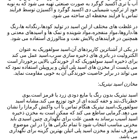
آب با تری اکسید گوگرد به صورت صنعتی تهیه می شود که به نوبه
خود از ترکیب شیمیایی دی اکسید گوگرد و اکسیژن توسط فرآیند
تماس یا فرآیند محفظه ای ساخته می شود.
در غلظت های مختلف از این اسید در تولید کودها،رنگدانه ها،رنگ
ها،داروها،مواد منفجره،مواد شوینده و نمک ها و اسیدهای معدنی و
همچنین در فرآیندهای پالایش نفت و متالورژی استفاده می شود.
در یکی از آشناترین کاربردهای آن،اسید سولفوریک به عنوان
الکترولیت در باتری های ذخیره سازی سرب،اسید عمل می کند
برای ذخیره اسید سولفوریک که از خورندگی بالایی برخوردار است
می بایست از مخزن های اسید پلی اتیلن و پروپیلن استفاده نمود که
می تواند در برابر خاصیت خورندگی آن به خوبی مقاومت نماید.
مخازن اسید نیتریک
:
اسید نیتریک بدون رنگ یا مایع دودی زرد یا قرمز است.بوی
خطرناک،تند و خفه کننده ای از خود توزیع می کند.مشابه اسید
سولفوریک،اسید نیتریک هنگام تماس با آب واکنش گرمازا را نشان
می دهد.گرمایی ساطع می کند که ممکن است به مخزن ذخیره
اسید آسیب برساند به همین علت برای نگهداری چنین اسیدی باید
مخزنی مناسب انتخاب شود تا تمام نگرانی ها را در این موضوع
برطرف نماید و مخزن اسید پلی اتیلن بهترین گزینه برای نگهداری
می باشد.