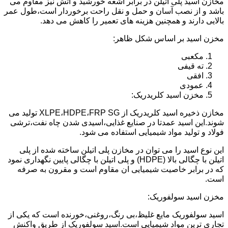
مخازن اسید پلی اتیلن در برابر اشعه خورشید و آتش نیز مقاوم می
باشد و از نصب آسان و حمل و نقل راحت برخوردار است،طول عمر
بالایی دارند و همچنین هزینه های تعمیر را کاهش می دهد.
مخزن اسید بر اساس شکل ظاهر:
مکعبی
ته قیفی
افقی
عمودی
مخزن اسید کلریدریک:
مخازن ذخیره اسید کلریدریک از XLPE،HDPE،FRP SG تولید می
شوند.این اسید عمدتا در صنایع غذایی،اسیدی شدن چاه نفت،ترشی
فولاد و تولید مواد شیمیایی استفاده می شود.
این نوع اسید را می توان در مخازن پلی اتیلن ساخته شده از پلی
اتیلن با چگالی بالا (HDPE) و پلی اتیلن با چگالی پایین نگهداری نمود
که در برابر خاصیت شیمیایی ان مقاوم است و مقرون به صرفه
است.
مخزن اسید سولفوریک:
اسید سولفوریک مایع غلیظ،بی رنگ،روغنی،خورنده است که یکی از
تجاری ترین مواد شیمیایی است.اسید سولفوریک از طریق واکنش