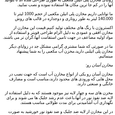
آنها را در کم جا ترین مکان ها استفاده نموده و نصب نمایید.
ما توانایی داریم مخازن پلی اتیلن مکعبی از حجم 1000 لیتر تا
140.000 لیتر به طور روتاری و دوجداره در قالب های روش
اکستروژن با رنگ های مختلف تولید کنیم.قیمت این مخازن از
مخازن افقی و عمودی به دلیل الزام طراحی قویتر و استفاده از
مواد اولیه مضاعف در جهت تامین استقامت آنها،گران تر می باشند.
ما در صورتی که شما مشتری گرامی مشکل جد در زوایای دیگر
مخازن پلی اتیلنی دارید،مخزن آب مکعبی را به شما پیشنهاد
مینمائیم.
مخازن آسان رو
:
مخازن آسان رو یکی از انواع مخازن آب است که جهت نصب در
محل هایی که ورودی های محدود دارند،مناسب است و مصارف
خانگی و صنعتی دارند.
مخزن های سه و چهار لایه نیز موجود هستند که به دلیل استفاده از
لایه ضد نفوذ نور در آنها،باعث عدم رشد جلبک ها می شوند و برای
نگهداری آب آشامیدنی برای مدت طولانی مناسب هستند.
در این مخازن از لایه ضد جلبک و ضد نفوذ نور خورشید به صورت