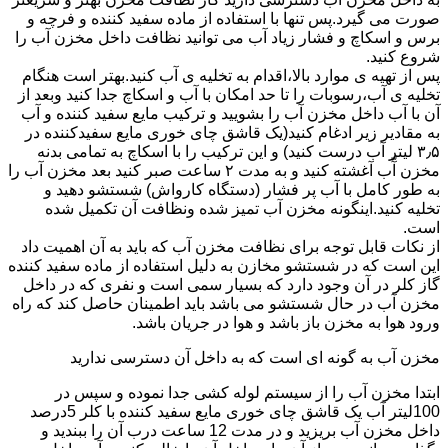
صورت می گیرد.پس تنها با استفاده از ماده سفید کننده و فرچه و
برس و اسکاچ و فشار زیاد آب می توانید نظافت داخل مخزن آب را
شروع کنید.
پس از تهیه ی موارد بالا،اقدام به تخلیه ی آب کنید.بهتر است هنگام
تخلیه ی آب،رسوبات را تا حد امکان با آب و اسکاچ جدا کنید وبعد از
آن با آب داخل مخزن آب را بشویید و ترکیب مایع سفید کننده و آب
به مقادیر زیر ادغام کنید(یک قاشق چای خوری مایع سفیدکننده در
۳٫۵ لیتر آب درست کنید) و این ترکیب را با اسکاچ به تمامی بدنه
مخزن آّب آغشته کنید و به مدت ۲ ساعت صبر کنید بعد مخزن آب را
به طور کامل با آب پر فشار (دستگاه کارواش) شستشو دهید و
تخلیه کنید.اینگونه مخزن آب تمیز شده ونظافت آن تکمیل شده
است.
از نکات قابل توجه برای نظافت مخزن آب که باید به آن اهمیت داد
این است که در شستشو مخازن به دلیل استفاده از ماده سفید کننده
گاز کلر در آن وجود دارد که بسیار سمی است و نفری که در داخل
مخزن آب در حال شستشو می باشد باید اطمینان حاصل کند که راه
ورود هوا به مخزن باز باشد و هوا در جریان باشد.
مخزن آب به گونه ای است که به داخل آن دسترسی ندارید
ابتدا مخزن آب را از سیستم لوله کشی جدا نموده و سپس در
100لیتر آب یک قاشق چای خوری مایع سفید کننده با کلر 5درصد
داخل مخزن آب بریزید و در مدت 12 ساعت درب آن را ببندید و