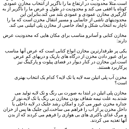
است.مثلا محدودیت در ارتفاع ما را ناگزیر از انتخاب مخازن عمودی
کوتاه یا افقی می کند و محدودیت در طول و عرض ما را ناگزیر از به
کارگیری مخازن عمودی و عمودی بلند می کند.بنابراین این
محدودیتهای ناشی از جانمایی و مسیر انتقال مخزن است که ما را
ناچار به انتخاب شکل و ابعاد خاصی از مخازن پلی اتیلنی می کند.
مخازن کتابی و آسانرو مناسب برای مکان هایی که محدودیت عرض
دارند:
یکی پر طرفدارترین مخازن انواع کتابی است که عرض آنها مناسب
برای عبور دادن مخزن از درگاه های باریک و دربهای کم عرض
است.این مخازن در کنار دیوار در فضای پیلوت و پارکینگ نیز
پرکاربرد هستند.
مخزن آب پلی اتیلن سه لایه یا تک لایه؟ کدام یک انتخاب بهتری
است؟
مخازن پلی اتیلن در ابتدا به صورت بی رنگ و تک لایه تولید می
شدند.به علت نیمه شفاف بودن مخازن بی رنگ یا تک لایه،نور از
جداره مخزن عبور می کرد و امکان رشد جلبک در لایه داخلی یا
داخل مخزن پر از آب را فراهم می ساخت.این جلبک ها پس از خزان
و مرگ غذای باکتری های بی هوازی را فرهم می کردند که از بدن
آنها تغذیه می کردند.