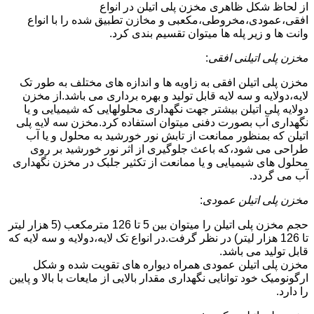
از لحاظ شکل ظاهری مخزن پلی اتیلن در انواع
افقی،عمودی،مخروطی،مکعبی و مخازن تطبیق شده را با انواع
وانت ها و زیر پله ها میتوان تقسیم بندی کرد.
مخزن پلی اتیلنی افقی
:
مخزن پلی اتیلن افقی به زاویه ها و اندازه های مختلف به طور تک
لایه،دولایه و سه لایه قابل تولید و بهره برداری می باشد.از مخزن
دولایه پلی اتیلن بیشتر جهت نگهداری محلولهایی که شیمیایی و یا
نگهداری آب بصورت دفنی میتوان استفاده کرد.مخزن سه لایه پلی
اتیلن که بمنظور ممانعت از تابش نور خورشید به محلول و یا آب
طراحی می شود،که باعث جلوگیری از اثر نور خورشید بر روی
محلول های شیمیایی و یا ممانعت از تکثیر جلبک در مخزن نگهداری
آب می گردد.
مخزن پلی اتیلن عمودی
:
حجم مخزن پلی اتیلن را میتوان بین 5 تا 126 مترمکعب (5 هزار لیتر
تا 126 هزار لیتر) در نظر گرفت.در انواع تک لایه،دولایه و سه لایه که
قابل تولید می باشد.
مخزن پلی اتیلن عمودی همراه دیواره های تقویت شده و شکل
ارگونومیک خود توانایی نگهداری مقدار بالایی از مایعات با بالا و پایین
را دارد.