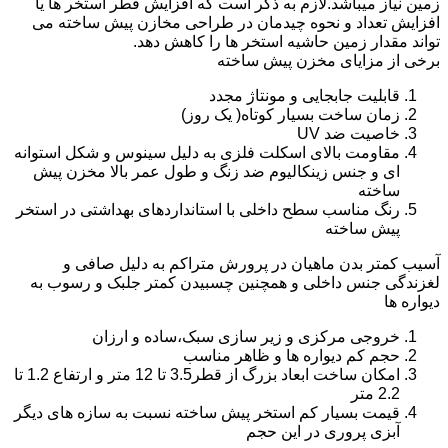
زمین نیاز میباشد.لازم به ذکر است که افزایش قطر استخر ها یا
افزایش تعداد و نحوه چیدمان در طراحی مخازن پیش ساخته می
تواند مقدار زمین حاشیه استخر ها را کاهش دهد.
برخی از مزایای مخزن پیش ساخته
قابلیت جابجایی و مونتاژ مجدد
زمان ساخت بسیار کوتاه( یک روز)
خاصیت ضد UV
مقاومت بالای اسکلت فلزی به دلیل سینوس و شکل استوانه
ای و جنس زینکالیوم ضد زنگ و طول عمر بالا مخزن پیش
ساخته
رنگ مناسب سطح داخلی با استانداردهای بهداشتی در استخر
پیش ساخته
آسیب کمتر بدن ماهیان در پرورش متراکم به دلیل صافی و
لغزندگی جنس داخلی و همچنین چسبیدن کمتر جلبک و رسوب به
دیواره ها
خروجی مرکزی و زیر سازی سبک،ساده و ارزان
حجم کم دیواره ها و ظاهر مناسب
امکان ساخت ابعاد بزرگ از قطر3.5 تا 12 متر و ارتفاع 1.2 تا
2.2 متر
قیمت بسیار کم استخر پیش ساخته نسبت به سازه های دیگر
آبزی پروری در این حجم