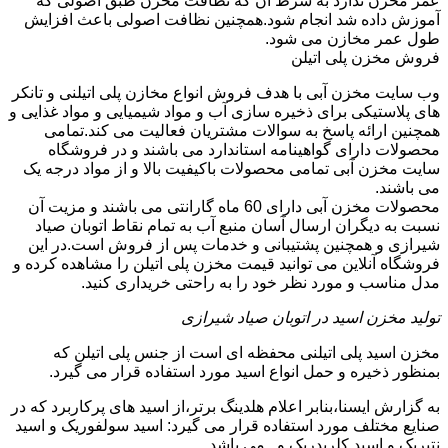
عمر مخزن ندارد به شرط آن که نظافت مخزن طبق اصولی که
آموزش داده شد انجام شود.همچنین نظافت اصولی باعث افزایش
طول عمر مخازن می شود.
فروش مخزن پلی اتیلن
وب سایت مخزن آبی با هدف فروش انواع مخازن پلی اتیلنی و تانکر
های پلاستیکی برای ذخیره سازی آب و مواد شیمیایی و مواد غذایی و
همچنین ارائه پاسخ به سوالات مشتریان فعالیت می کند.تمامی
محصولات دارای گواهینامه استاندارد می باشند و در فروشگاه
سایت مخزن آبی تمامی محصولات باکیفیت بالا و از مواد درجه یک
می باشند.
محصولات مخزن آبی دارای 60 ماه گارانتی می باشند و مزیت آن
نسبت به دیگران ارسال آسان منبع آب به تمام نقاط اتوبان صیاد
شیرازی و همچنین پشتیبانی و خدمات پس از فروش است.در این
فروشگاه آنلاین می توانید قیمت مخزن پلی اتیلن را مشاهده کرده و
مدل مناسب و مورد نظر خود را به راحتی خریداری کنید.
تولید مخزن اسید در اتوبان صیاد شیرازی
مخزن اسید پلی اتیلنی محفظه ای است از جنس پلی اتیلن که
بمنظور ذخیره و حمل انواع اسید مورد استفاده قرار می گیرد.
به گزارش ایسنا،بنابر اعلام هلدینگ برتر،از اسید های پرکاربرد که در
صنایع مختلف مورد استفاده قرار می گیرد: اسید سولفوریک و اسید
نتیریک و اسید کلریدریک و...می باشد.