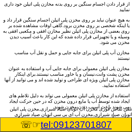
از قرار دادن اجسام سنگین بر روی بدنه مخازن پلی اتیلن خود داری
نمایید
به هیچ عنوان نباید بر روی مخزن پلی اتیلن اجسام سنگین قرار داد و
یا اینکه شخصی بر روی مخزن برود.گاهی اوقات مشاهده شده بر
روی بعضی از مخازن پلی اتیلن نظیر مخازن افقی و مکعبی افقی به
وسیله و یا تجهیزاتی قرار داده شده که این کار باعث آسیب دیدن
مخزن می شود.
مخازن آب پلی اتیلن برای جابه جایی و حمل و نقل آب مناسب
نیستند
مخازن پلی اتیلن معمولی برای جابه جایی آب و استفاده به عنوان
مخزن پشت وانت،نیسان و یا خاور مناسب نیستند.برای اینکار
مخازن پلی اتیلن ویژه ای طراحی و تولید شده اند و می توانید از آنها
استفاده نمایید.
استفاده از مخازن پلی اتیلن معمولی می تواند به دلیل تلاطم های
ایجاد شده توسط آب یا مایع درون مخزن که در حین حرکت ایجاد
می شوند باعث آسیب دیدن مخزن شوند.
تلفن تماس فوری
مخزن آب اتوبان صیاد شیرازی,مخزن پلی اتیلن
اتوبان صیاد شیرازی,مخزن آب ای بی سی اتوبان صیاد شیرازی
راهنمای خرید مخزن ذخیره اسید و مواد
☞☏
tel:09123701807
شیمیایی خورنده در اتوبان صیاد شیرازی