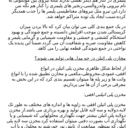
پلیمری در کنار هم دیگر نقشی ندارند بلکه نیروی بین مولکولی به
نام نیرویی واندروالسی،زنجیر های پلیمری را کنار هم نگه می
دارد.این نیرو مثل نیروهای مغناطیسی پلیمر ها را جذب همدیگر
کرده،سبب ایجاد یک توده متراکم خواهد شد.
در یک جمع بندی کلی می توان بیان کرد که بالا بردن میزان
کریستالی شدن موجب افزایش دانسیته و جمع شوندگی و بهبود
استحکام کششی و خمشی و مقاومت شیمیایی و گرمایی پلیمر و
کاهش مقاومت ضربه و شفافیت آن می گردد.ضمناً این پدیده یک
نواختی در جمع شوندگی قطعه نهایی را می کاهد.
مخازن پلی اتیلن در چه مدل هایی تولید می شوند؟
از لحاظ شکل ظاهری مخزن پلی اتیلن در انواع
افقی،عمودی،مخروطی،مکعبی و مخازن تطبیق شده را با انواع
وانت ها و زیر پله ها میتوان تقسیم بندی کرد که در این بخش به
معرفی برخی از آن ها می پردازیم.
مخزن پلی اتیلنی افقی:
مخزن پلی اتیلن افقی به زاویه ها و اندازه های مختلف به طور تک
لایه،دولایه و سه لایه قابل تولید و بهره برداری می باشد.از مخزن
دولایه پلی اتیلن بیشتر جهت نگهداری محلولهایی که شیمیایی و یا
نگهداری آب بصورت دفنی میتوان استفاده کرد.مخزن سه لایه پلی
اتیلن که بمنظور ممانعت از تابش نور خورشید به محلول و یا آب