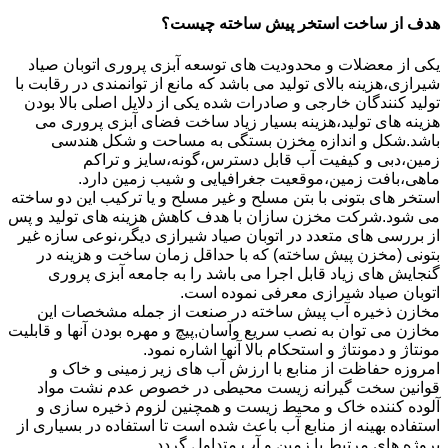
هدف از ساخت استخر پیش ساخته چیست؟
یکی از معضلات و محدودیت های توسعه آبزی پروری اتوبان صیاد
شیرازی،هزینه بالای تولید می باشد که مانع از توانمندی در رقابت با
تولید کنندگان خارجی و صادرات شده یکی از دلایل اصلی بالا بودن
هزینه های تولید،هزینه بسیار زیاد ساخت فضای آبزی پروری می
باشد.شکل و اندازه مخزن بستگی به مساحت و شکل هندسی
زمین،دبی و کیفیت آب قابل دسترس،گونه،سایز و تراکم
ماهی،بافت زمین،موقعیت جغرافیایی و شیب زمین دارد.
استخر های بتونی با بتن مسلح و غیر مسلح و یا ترکیب این دو ساخته
می شود.شرکت مخزن سازان با هدف کاهش هزینه های تولید و پس
از بررسی های متعدد در اتوبان صیاد شیرازی دیگر،نوعی سازه غیر
بتونی (مخزن پیش ساخته) که با حداقل زمان ساخت و هزینه در
گنجایش های زیاد قابل اجرا می باشد را به جامعه آبزی پروری
اتوبان صیاد شیرازی معرفی نموده است.
مخازن ذخیره آب پیش ساخته در صنعت از جمله مشخصات این
مخازن می توان به نصب سریع وآسان,پیچ و مهره بودن آنها و قابلیت
مونتاژ و دمونتاژ و استحکام بالا آنها اشاره نمود.
امروزه حفاظت از منابع با ارزش آب های زیر زمینی و خاک و
قوانین سخت گیرانه زیست محیطی در خصوص عدم نشت مواد
آلوده کننده خاک و محیط زیست و همچنین لزوم ذخیره سازی و
استفاده بهینه از منابع آب باعث شده است تا استفاده در بسیاری از
پروژه های مرتبط با زمین و آب متداول گردد.