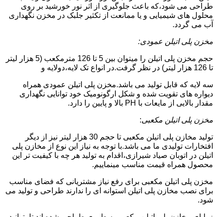
طراحی می شود،که باعث جلوگیری از اثر نور خورشید بر روی
محلول های شیمیایی و یا ممانعت از تکثیر جلبک در مخزن نگهداری
آب می گردد.
مخزن پلی اتیلن عمودی:
حجم مخزن پلی اتیلن را میتوان بین 5 تا 126 مترمکعب (5 هزار لیتر
تا 126 هزار لیتر) در نظر گرفت.در انواع تک لایه،دولایه و
سه لایه که قابل تولید می باشد.مخزن پلی اتیلن عمودی همراه
دیواره های تقویت شده و شکل ارگونومیک خود توانایی نگهداری
مقدار بالایی از مایعات با PH بالا و پایین را دارد.
مخزن پلی اتیلن مکعبی
:
تولید مخازن پلی اتیلن مکعبی تا حجم 30 هزار لیتر نیز از دیگر
افتخارات تولیدی ما می باشد.با توجه به نیاز این نوع از مخازن پلی
اتیلن در اتوبان صیاد شیرازی،اقدام به تولید هر چه با کیفیت تر این
محصول همراه قیمت مناسب مینماییم.
مخزن پلی اتیلن مکعبی برای رفع نیاز مشتریانی که فضای مناسب
برای نصب مخازن پلی اتیلن استوانه ای را ندارند طراحی و تولید می
شود.
زوایای مخازن پلی اتیلن مکعبی به طوری طراحی شده اند تا بتوانید