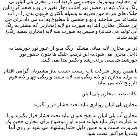
این فعالیت بیولوژیک موجب می گردید آب در مخزن پلی اتیلن بی
رنگ یا تاک لایه در حضور نور آفتاب دچار تغییر در بو و طعم گردد.این
جلبک های مرده حین تجزیه به وسیله باکتری ها،بوی بدی را در آب
متصاعد می ساختند و بو و طعمی نا مطبوع به آب می داد.برای حل
این مشکل مخازن ابتدا به صورت دو لایه (مخازنی که بیشتر به رنگ
آبی تولید می شدند) و سپس به صورت سه لایه (مخازن سفید رنگ)
تولید شدند.
در این مخازن لایه میانی مشکی رنگ مانع از عبور نور خورشید به
داخل مخزن می شود.به این ترتیب جلبک ها بدون حضور نور
خورشید شانسی برای رشد و تکثیر پیدا نمی کنند.
با همین روش شرکت ناب زیست حسب نیاز مشتریان گرامی اقدام
به تولید مخازن دو لایه رنگی،سه لایه سفید و رنگی،چهار لایه،فوم
دار،پنج لایه می نماید.
نکات نصب مخازن پلی اتیلن
مخازن پلی اتیلن روتاری نباید تحت فشار قرار بگیرند
مخازن آب پلی اتیلن به هیچ عنوان نباید تحت فشار قرار بگیرند و یا
به عبارت دیگر نباید هوابند شوند.این موضوع برای مخازن حجیم یک
ضرورت هست و به همین دلیل حتماً پیشنهاد می شود بر روی آنها
ونت یا هواکش نصب شود.