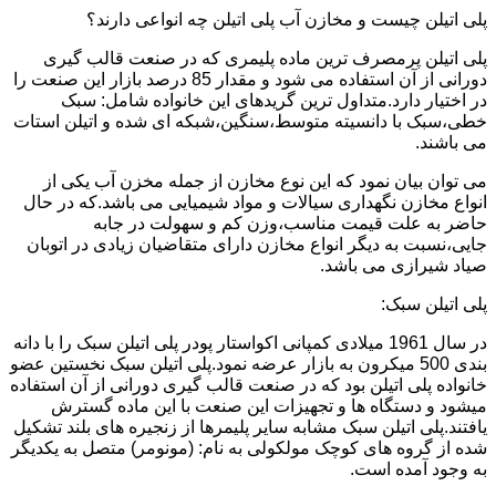
پلی اتیلن چیست و مخازن آب پلی اتیلن چه انواعی دارند؟
پلی اتیلن پرمصرف ترین ماده پلیمری که در صنعت قالب گیری
دورانی از آن استفاده می شود و مقدار 85 درصد بازار این صنعت را
در اختیار دارد.متداول ترین گریدهای این خانواده شامل: سبک
خطی،سبک با دانسیته متوسط،سنگین،شبکه ای شده و اتیلن استات
می باشند.
می توان بیان نمود که این نوع مخازن از جمله مخزن آب یکی از
انواع مخازن نگهداری سیالات و مواد شیمیایی می باشد.که در حال
حاضر به علت قیمت مناسب،وزن کم و سهولت در جابه
جایی،نسبت به دیگر انواع مخازن دارای متقاضیان زیادی در اتوبان
صیاد شیرازی می باشد.
پلی اتیلن سبک:
در سال 1961 میلادی کمپانی اکواستار پودر پلی اتیلن سبک را با دانه
بندی 500 میکرون به بازار عرضه نمود.پلی اتیلن سبک نخستین عضو
خانواده پلی اتیلن بود که در صنعت قالب گیری دورانی از آن استفاده
میشود و دستگاه ها و تجهیزات این صنعت با این ماده گسترش
یافتند.پلی اتیلن سبک مشابه سایر پلیمرها از زنجیره های بلند تشکیل
شده از گروه های کوچک مولکولی به نام: (مونومر) متصل به یکدیگر
به وجود آمده است.