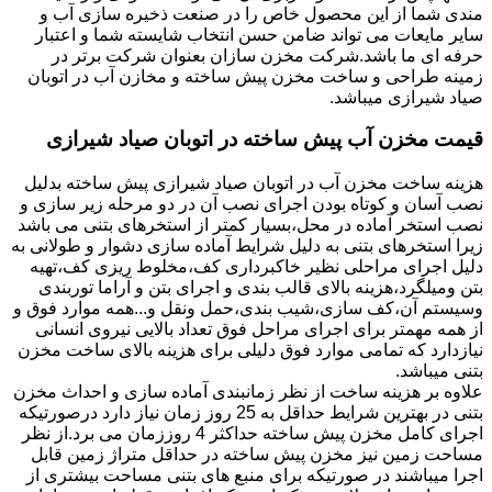
مندی شما از این محصول خاص را در صنعت ذخیره سازی آب و
سایر مایعات می تواند ضامن حسن انتخاب شایسته شما و اعتبار
حرفه ای ما باشد.شرکت مخزن سازان بعنوان شرکت برتر در
زمینه طراحی و ساخت مخزن پیش ساخته و مخازن آب در اتوبان
صیاد شیرازی میباشد.
قیمت مخزن آب پیش ساخته در اتوبان صیاد شیرازی
هزینه ساخت مخزن آب در اتوبان صیاد شیرازی پیش ساخته بدلیل
نصب آسان و کوتاه بودن اجرای نصب آن در دو مرحله زیر سازی و
نصب استخر آماده در محل،بسیار کمتر از استخرهای بتنی می باشد
زیرا استخرهای بتنی به دلیل شرایط آماده سازی دشوار و طولانی به
دلیل اجرای مراحلی نظیر خاکبرداری کف،مخلوط ریزی کف،تهیه
بتن ومیلگرد،هزینه بالای قالب بندی و اجرای بتن و آراما توربندی
وسیستم آن،کف سازی،شیب بندی،حمل ونقل و...همه موارد فوق و
از همه مهمتر برای اجرای مراحل فوق تعداد بالایی نیروی انسانی
نیازدارد که تمامی موارد فوق دلیلی برای هزینه بالای ساخت مخزن
بتنی میباشد.
علاوه بر هزینه ساخت از نظر زمانبندی آماده سازی و احداث مخزن
بتنی در بهترین شرایط حداقل به 25 روز زمان نیاز دارد درصورتیکه
اجرای کامل مخزن پیش ساخته حداکثر 4 روززمان می برد.از نظر
مساحت زمین نیز مخزن پیش ساخته در حداقل متراژ زمین قابل
اجرا میباشند در صورتیکه برای منبع های بتنی مساحت بیشتری از