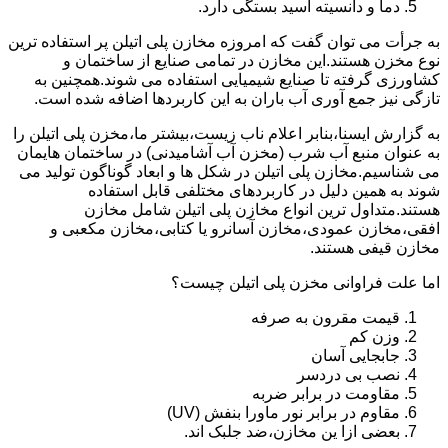
دما و دانسیته اسید بستگی دارد.
به جرأت می توان گفت که امروزه مخازن پلی اتیلن پر استفاده ترین
نوع مخزن هستند.این مخازن در تمامی صنایع از ساختمان و
کشاورزی گرفته تا صنایع شیمیایی استفاده می شوند.همچنین به
تازگی نیز جمع آوری آب باران به این کاربردها اضافه شده است.
به گزارش ایسنا،بنابر اعلام ناب زیست،بیشتر ما،مخزن پلی اتیلن را
به عنوان منبع آب شرب (مخزن آب آشامیدنی) در ساختمان هایمان
می شناسیم.مخازن پلی اتیلن در شکل ها و ابعاد گوناگون تولید می
شوند به همین دلیل در کاربردهای مختلفی قابل استفاده
هستند.متداول ترین انواع مخازن پلی اتیلن شامل مخازن
افقی،مخازن عمودی،مخازن آسانرو یا کتابی،مخازن مکعبی و
مخازن قیفی هستند.
اما علت فراوانی مخزن پلی اتیلن چیست؟
قیمت مقرون به صرفه
وزن کم
جابجایی آسان
نصب بی دردسر
مقاومت در برابر ضربه
مقاوم در برابر نور ماورا بنفش (UV)
بعضی ازا ین مخازن،ضد جلبک اند.