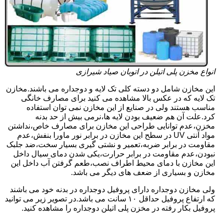
انواع مخزن پلی اتیلن در اتوبان صیاد شیرازی
این مخازن شامل دو دسته کلی تک لایه و دوجداره می باشند.مخازن
تک لایه که در عکس بالا مشاهده می کنید برای مصارف خانگی
مناسب هستند ولی در صنایع از این مخازن نمی توان استفاده
کرد.علت آن هم ضعیف بودن لایه ها،نرمی بیش از حد بدنه
مخزن،عدم توانایی طراحی این مخازن برای مصارف خاص،نداشتن
مواد آنتی UV در سطح این مخازن در برابر نور ماورا بنفش،عدم
مقاومت در برابر ضربه،تعمیر و نشتی گیری بسیار سخت،ضد جلبک
نبودن،عدم مقاومت در برابر حرارت،یکی شدن دمای سیال داخل
این مخازن با دمای محیط اطراف نصب،طعم گرفتن آب داخل این
مخازن و بسیاری از ضعف های دیگر می باشد.
ولی مخازن دوجداره دارای پروفیل دوجداره در بدنه خود می باشند
که ارتفاع پروفیل حداقل ۱۰ سانت می باشد.در تصویر زیر می توانید
پروفیل بکار رفته در مخزن پلی اتیلن دوجداره را مشاهده کنید.