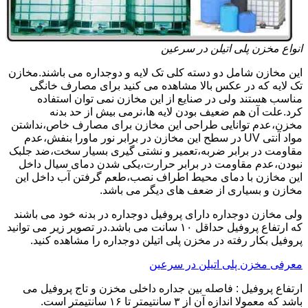
انواع مخزن پلی اتیلن در سرعین
این مخازن شامل دو دسته کلی تک لایه و دوجداره می باشند.مخازن
تک لایه که در عکس بالا مشاهده می کنید برای مصارف خانگی
مناسب هستند ولی در صنایع از این مخازن نمی توان استفاده
کرد.علت آن هم ضعیف بودن لایه ها،نرمی بیش از حد بدنه
مخزن،عدم توانایی طراحی این مخازن برای مصارف خاص،نداشتن
مواد آنتی UV در سطح این مخازن در برابر نور ماورا بنفش،عدم
مقاومت در برابر ضربه،تعمیر و نشتی گیری بسیار سخت،ضد جلبک
نبودن،عدم مقاومت در برابر حرارت،یکی شدن دمای سیال داخل
این مخازن با دمای محیط اطراف نصب،طعم گرفتن آب داخل این
مخازن و بسیاری از ضعف های دیگر می باشد.
ولی مخازن دوجداره دارای پروفیل دوجداره در بدنه خود می باشند
که ارتفاع پروفیل حداقل ۱۰ سانت می باشد.در تصویر زیر می توانید
پروفیل بکار رفته در مخزن پلی اتیلن دوجداره را مشاهده کنید.
معرفی مخزن پلی اتیلن در سرعین
ارتفاع پروفیل : فاصله بین جداره داخلی مخزن و تاج پروفیل می
باشد که معمولا اندازه آن از ۳ سانتیمتر تا ۱۶ سانتیمتر است.