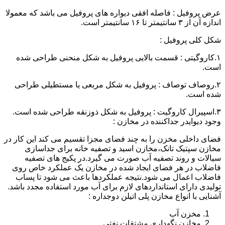
عرض پروفیل : فاصله افقی دیواره های پروفیل می باشد که معمولا
اندازه آن از ۳ سانتیمتر تا ۱۶ سانتیمتر است.
شکل کلی پروفیل :
۱.کاروگیتی : قسمت بالایی پروفیل به شکل منحنی طراحی شده
است.
۲.روصاف توصاف : پروفیل به شکل مربعی یا مستطیلی طراحی
شده است.
۳.اسپیرال کاروگیت : پروفیل به شکل ذوزنقه طراحی شده است.
وجود دیوایدر جداکننده در مخازن :
فضای داخلی مخزن را به چند فضای مجزا تقسیم می کند این کار در
مخازن سپتیک تانک،مخازن اسید و تصفیه خانه برای جداسازی
سیالات و روند تصفیه آب صورت می گیرد.در پکیج های تصفیه
فاضلاب در هر فضای ایجاد شده در مخازن یک عملکرد خاص روی
فاضلاب اعمال می شود.نتیجه عملکردها باعث می شود تا پساب
تولیدی دارای استانداردهای لازم برای آب مورد استفاده مجدد باشد.
آشنایی با انواع مخازن پلی اتیلن دوجداره :
مخزن آب
مخازن نگهداری مشتقات نفتی