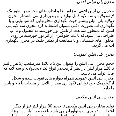
مخزن پلی اتیلنی افقی
:
مخزن پلی اتیلن افقی به زاویه ها و اندازه های مختلف به طور تک
لایه،دولایه و سه لایه قابل تولید و بهره برداری می باشد.از مخزن
دولایه پلی اتیلن بیشتر جهت نگهداری محلولهایی که شیمیایی و یا
نگهداری آب بصورت دفنی میتوان استفاده کرد.مخزن سه لایه پلی
اتیلن که بمنظور ممانعت از تابش نور خورشید به محلول و یا آب
طراحی می شود،که باعث جلوگیری از اثر نور خورشید بر روی
محلول های شیمیایی و یا ممانعت از تکثیر جلبک در مخزن نگهداری
آب می گردد.
مخزن پلی اتیلن عمودی
:
حجم مخزن پلی اتیلن را میتوان بین 5 تا 126 مترمکعب (5 هزار لیتر
تا 126 هزار لیتر) در نظر گرفت.در انواع تک لایه،دولایه و سه لایه که
قابل تولید می باشد.
مخزن پلی اتیلن عمودی همراه دیواره های تقویت شده و شکل
ارگونومیک خود توانایی نگهداری مقدار بالایی از مایعات با بالا و پایین
را دارد.
مخزن پلی اتیلن مکعبی:
تولید مخازن پلی اتیلن مکعبی تا حجم 30 هزار لیتر نیز از دیگر
افتخارات تولیدی ایده نوآوران می باشد.با توجه به نیاز این نوع از
مخازن پلی اتیلن در سرعین،اقدام به تولید هر چه با کیفیت تر این