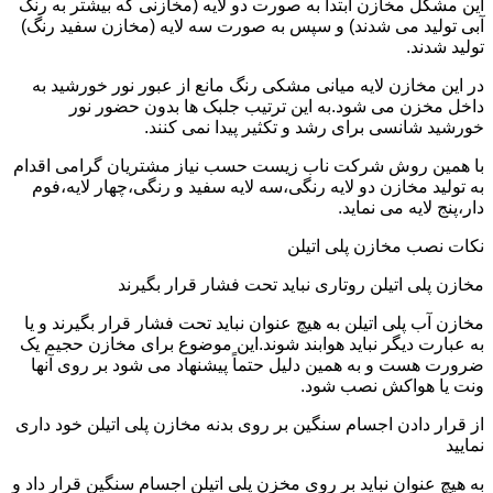
این مشکل مخازن ابتدا به صورت دو لایه (مخازنی که بیشتر به رنگ
آبی تولید می شدند) و سپس به صورت سه لایه (مخازن سفید رنگ)
تولید شدند.
در این مخازن لایه میانی مشکی رنگ مانع از عبور نور خورشید به
داخل مخزن می شود.به این ترتیب جلبک ها بدون حضور نور
خورشید شانسی برای رشد و تکثیر پیدا نمی کنند.
با همین روش شرکت ناب زیست حسب نیاز مشتریان گرامی اقدام
به تولید مخازن دو لایه رنگی،سه لایه سفید و رنگی،چهار لایه،فوم
دار،پنج لایه می نماید.
نکات نصب مخازن پلی اتیلن
مخازن پلی اتیلن روتاری نباید تحت فشار قرار بگیرند
مخازن آب پلی اتیلن به هیچ عنوان نباید تحت فشار قرار بگیرند و یا
به عبارت دیگر نباید هوابند شوند.این موضوع برای مخازن حجیم یک
ضرورت هست و به همین دلیل حتماً پیشنهاد می شود بر روی آنها
ونت یا هواکش نصب شود.
از قرار دادن اجسام سنگین بر روی بدنه مخازن پلی اتیلن خود داری
نمایید
به هیچ عنوان نباید بر روی مخزن پلی اتیلن اجسام سنگین قرار داد و