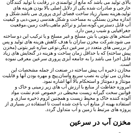
بالای تولید می باشد که مانع از توانمندی در رقابت با تولید کنندگان
خارجی و صادرات شده یکی از دلایل اصلی بالا بودن هزینه های
تولید،هزینه بسیار زیاد ساخت فضای آبزی پروری می باشد.شکل و
اندازه مخزن بستگی به مساحت و شکل هندسی زمین،دبی و کیفیت
آب قابل دسترس،گونه،سایز و تراکم ماهی،بافت زمین،موقعیت
جغرافیایی و شیب زمین دارد.
استخر های بتونی با بتن مسلح و غیر مسلح و یا ترکیب این دو ساخته
می شود.شرکت مخزن سازان با هدف کاهش هزینه های تولید و پس
از بررسی های متعدد در سرعین دیگر،نوعی سازه غیر بتونی (مخزن
پیش ساخته) که با حداقل زمان ساخت و هزینه در گنجایش های زیاد
قابل اجرا می باشد را به جامعه آبزی پروری سرعین معرفی نموده
است.
مخازن ذخیره آب پیش ساخته در صنعت از جمله مشخصات این
مخازن می توان به نصب سریع وآسان,پیچ و مهره بودن آنها و قابلیت
مونتاژ و دمونتاژ و استحکام بالا آنها اشاره نمود.
امروزه حفاظت از منابع با ارزش آب های زیر زمینی و خاک و
قوانین سخت گیرانه زیست محیطی در خصوص عدم نشت مواد
آلوده کننده خاک و محیط زیست و همچنین لزوم ذخیره سازی و
استفاده بهینه از منابع آب باعث شده است تا استفاده در بسیاری از
پروژه های مرتبط با زمین و آب متداول گردد.
مخزن آب در سرعین