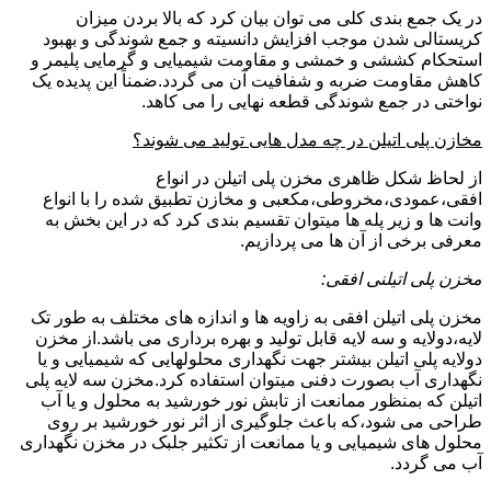
در یک جمع بندی کلی می توان بیان کرد که بالا بردن میزان
کریستالی شدن موجب افزایش دانسیته و جمع شوندگی و بهبود
استحکام کششی و خمشی و مقاومت شیمیایی و گرمایی پلیمر و
کاهش مقاومت ضربه و شفافیت آن می گردد.ضمناً این پدیده یک
نواختی در جمع شوندگی قطعه نهایی را می کاهد.
مخازن پلی اتیلن در چه مدل هایی تولید می شوند؟
از لحاظ شکل ظاهری مخزن پلی اتیلن در انواع
افقی،عمودی،مخروطی،مکعبی و مخازن تطبیق شده را با انواع
وانت ها و زیر پله ها میتوان تقسیم بندی کرد که در این بخش به
معرفی برخی از آن ها می پردازیم.
مخزن پلی اتیلنی افقی:
مخزن پلی اتیلن افقی به زاویه ها و اندازه های مختلف به طور تک
لایه،دولایه و سه لایه قابل تولید و بهره برداری می باشد.از مخزن
دولایه پلی اتیلن بیشتر جهت نگهداری محلولهایی که شیمیایی و یا
نگهداری آب بصورت دفنی میتوان استفاده کرد.مخزن سه لایه پلی
اتیلن که بمنظور ممانعت از تابش نور خورشید به محلول و یا آب
طراحی می شود،که باعث جلوگیری از اثر نور خورشید بر روی
محلول های شیمیایی و یا ممانعت از تکثیر جلبک در مخزن نگهداری
آب می گردد.