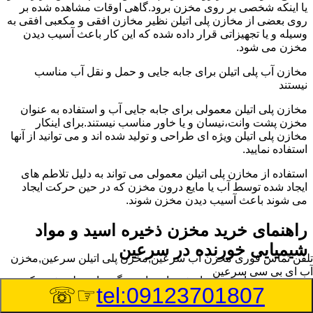
یا اینکه شخصی بر روی مخزن برود.گاهی اوقات مشاهده شده بر
روی بعضی از مخازن پلی اتیلن نظیر مخازن افقی و مکعبی افقی به
وسیله و یا تجهیزاتی قرار داده شده که این کار باعث آسیب دیدن
مخزن می شود.
مخازن آب پلی اتیلن برای جابه جایی و حمل و نقل آب مناسب
نیستند
مخازن پلی اتیلن معمولی برای جابه جایی آب و استفاده به عنوان
مخزن پشت وانت،نیسان و یا خاور مناسب نیستند.برای اینکار
مخازن پلی اتیلن ویژه ای طراحی و تولید شده اند و می توانید از آنها
استفاده نمایید.
استفاده از مخازن پلی اتیلن معمولی می تواند به دلیل تلاطم های
ایجاد شده توسط آب یا مایع درون مخزن که در حین حرکت ایجاد
می شوند باعث آسیب دیدن مخزن شوند.
راهنمای خرید مخزن ذخیره اسید و مواد
شیمیایی خورنده در سرعین
تلفن تماس فوری
مخزن آب سرعین,مخزن پلی اتیلن سرعین,مخزن
آب ای بی سی سرعین
مخزن ذخیره اسید و مواد شیمیایی باید به گونه ای تولید شوند که
☞☏
tel:09123701807
بتوانند در برابر چگالی نسبتا بالا و خورندگی انواع اسیدها مقاومت
کافی داشته باشند.به همین دلیل نمی توان در هر مخزنی اسید و مواد