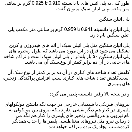
طور کلی به پلی اتیلن های با دانسیته 0.910 تا 0.925 گرم بر سانتی
متر مکعب،پلی اتیلن سبک میتوان گفت.
پلی اتیلن سنگین
پلی اتیلن با دانسیته 0.941 تا 0.959 گرم بر سانتی متر مکعب پلی
اتیلن سنگین نام دارد.
پلی اتیلن سنگین مثل پلی اتیلن سبک از اتم های هیدروژن و کربن
تشکیل می شود.فرق در این مورد می باشد که طول زنجیره های
پلی اتیلن سنگین ۵۰ بار بلندتر از پلی اتیلن سبک است و تراکم شاخه
های جانبی در آن ده برابر کمتر از نوع.سبک آن می باشد.
کاهش تعداد شاخه های کناری در آن ده برابر کمتر از نوع سبک آن
است.کاهش تعداد شاخه های کناری سبب افزایش پراکندگی زنجیره
های پلیمری
و در نتیجه بالا رفتن دانسیته پلیمر می گردد.
نیروهای فیزیکی یا شیمیایی خارجی در جهت نگه داشتن مولکولهای
پلیمری در کنار هم دیگر نقشی ندارند بلکه نیروی بین مولکولی به
نام نیرویی واندروالسی،زنجیر های پلیمری را کنار هم نگه می
دارد.این نیرو مثل نیروهای مغناطیسی پلیمر ها را جذب همدیگر
کرده،سبب ایجاد یک توده متراکم خواهد شد.