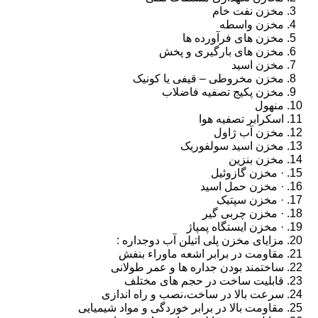
مخزن نفت خام
مخزن واسطه
مخزن های فرآورده ها
مخزن های بارگیری و پخش
مخزن اسید
مخزن مخروطی – قیفی یا کونیک
مخزن پکیج تصفیه فاضلاب
منهول
اسکرابر تصفیه هوا
مخزن آب ژاول
مخزن اسید سولفوریک
مخزن بنزین
· مخزن گازوئیل
· مخزن حمل اسید
· مخزن سپتیک
· مخزن چربی گیر
· مخزن ایستگاه پمپاژ
مزایای مخزن پلی اتیلن آب دوجداره :
مقاومت در برابر اشعه ماوراء بنفش
ساختمند بودن جداره ها و عمر طولانی
قابلیت ساخت در حجم های مختلف
سرعت بالا در ساخت،نصب و راه اندازی
مقاومت بالا در برابر خوردگی و مواد شیمیایی