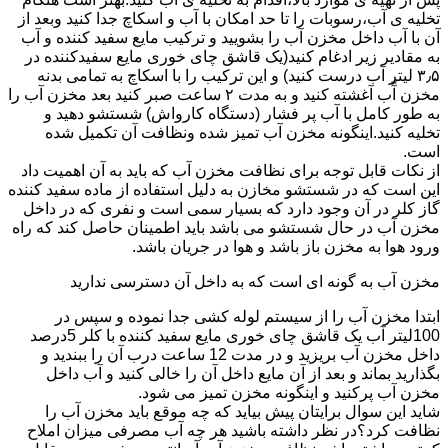
تخلیه ی آب،رسوبات را تا حد امکان با آب و اسکاچ جدا کنید وبعد از
آن با آب داخل مخزن آب را بشویید و ترکیب مایع سفید کننده و آب
به مقادیر زیر ادغام کنید(یک قاشق چای خوری مایع سفیدکننده در
۳٫۵ لیتر آب درست کنید) و این ترکیب را با اسکاچ به تمامی بدنه
مخزن آّب آغشته کنید و به مدت ۲ ساعت صبر کنید بعد مخزن آب را
به طور کامل با آب پر فشار (دستگاه کارواش) شستشو دهید و
تخلیه کنید.اینگونه مخزن آب تمیز شده ونظافت آن تکمیل شده
است.
از نکات قابل توجه برای نظافت مخزن آب که باید به آن اهمیت داد
این است که در شستشو مخازن به دلیل استفاده از ماده سفید کننده
گاز کلر در آن وجود دارد که بسیار سمی است و نفری که در داخل
مخزن آب در حال شستشو می باشد باید اطمینان حاصل کند که راه
ورود هوا به مخزن باز باشد و هوا در جریان باشد.
مخزن آب به گونه ای است که به داخل آن دسترسی ندارید
ابتدا مخزن آب را از سیستم لوله کشی جدا نموده و سپس در
100لیتر آب یک قاشق چای خوری مایع سفید کننده با کلر 5درصد
داخل مخزن آب بریزید و در مدت 12 ساعت درب آن را ببندید و
بگذارید بماند و بعد از آن مایع داخل آن را خالی کنید و آب داخل
مخزن آب پرکنید و اینگونه مخزن تمیز می شود.
شاید این سوال برایتان پیش بیاید که چه موقع باید مخزن آب را
نظافت کرد؟در نظر داشته باشید هر چه آب مصرفی میزان املاح