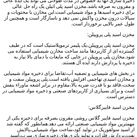
ذخیره سازی آنها به خصوص در مدت طولانی می تواند یک ایده عالی
و مقرون به صرفه باشد.مخزن اسید پلی اتیلن یک راه حل عالی
برای ذخیره اسیدها و مواد شیمیایی است.این مخازن با محتویات و
سیالات درون مخزن واکنش نمی دهد و ناسازگار است و همچنین از
طول عمر بالایی برخوردار است.
مخزن اسید پلی پروپیلن:
مخزن اسید پلی پروپیلن،یک پلیمر ترموپلاستیک است که در طیف
گسترده ای از کاربردها مانند ساخت مخازن شیمیایی استفاده می
شود.مخازن پلی پروپیلن در جایی که مایعات با دمای بالا نیاز به
ذخیره یا پردازش دارند ایده آل هستند.
در بخش های شیمیایی و تصفیه آب،تقاضا برای ذخیره مواد شیمیایی
و مخازن اسیدی تهاجمی افزایش یافته است.پلی پروپیلن سفت و
سخت،فاقد بو با قدرت ضربه بالا،مقاوم در برابر اشعه ماوراء بنفش
است و برای بسیاری از کاربردهای صنعتی و ذخیره مواد شیمیایی در
دسترس است.
مخزن اسید فایبرگلاس:
مخزن اسید فایبر گلاس روشی مقرون بصرفه برای ذخیره یکی از
مهمترین مواد شیمیایی صنعتی ارائه می دهد.همانطور که گفته شد
از اسید سولفوریک در تولید کود،ساخت مواد شیمیایی،پالایش
نفت،پردازش فلزات و تولید باتری های ذخیره سازی سرب،اسید