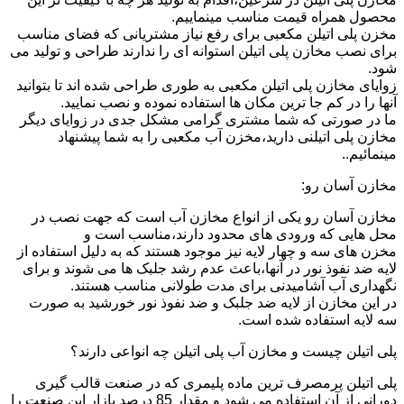
محصول همراه قیمت مناسب مینماییم.
مخزن پلی اتیلن مکعبی برای رفع نیاز مشتریانی که فضای مناسب
برای نصب مخازن پلی اتیلن استوانه ای را ندارند طراحی و تولید می
شود.
زوایای مخازن پلی اتیلن مکعبی به طوری طراحی شده اند تا بتوانید
آنها را در کم جا ترین مکان ها استفاده نموده و نصب نمایید.
ما در صورتی که شما مشتری گرامی مشکل جدی در زوایای دیگر
مخازن پلی اتیلنی دارید،مخزن آب مکعبی را به شما پیشنهاد
مینمائیم..
مخازن آسان رو:
مخازن آسان رو یکی از انواع مخازن آب است که جهت نصب در
محل هایی که ورودی های محدود دارند،مناسب است و
مخزن های سه و چهار لایه نیز موجود هستند که به دلیل استفاده از
لایه ضد نفوذ نور در آنها،باعث عدم رشد جلبک ها می شوند و برای
نگهداری آب آشامیدنی برای مدت طولانی مناسب هستند.
در این مخازن از لایه ضد جلبک و ضد نفوذ نور خورشید به صورت
سه لایه استفاده شده است.
پلی اتیلن چیست و مخازن آب پلی اتیلن چه انواعی دارند؟
پلی اتیلن پرمصرف ترین ماده پلیمری که در صنعت قالب گیری
دورانی از آن استفاده می شود و مقدار 85 درصد بازار این صنعت را