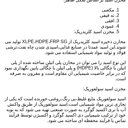
مکعبی
ته قیفی
افقی
عمودی
مخزن اسید کلریدریک:
مخازن ذخیره اسید کلریدریک از XLPE،HDPE،FRP SG تولید می
شوند.این اسید عمدتا در صنایع غذایی،اسیدی شدن چاه نفت،ترشی
فولاد و تولید مواد شیمیایی استفاده می شود.
این نوع اسید را می توان در مخازن پلی اتیلن ساخته شده از پلی
اتیلن با چگالی بالا (HDPE) و پلی اتیلن با چگالی پایین نگهداری نمود
که در برابر خاصیت شیمیایی ان مقاوم است و مقرون به صرفه
است.
مخزن اسید سولفوریک:
اسید سولفوریک مایع غلیظ،بی رنگ،روغنی،خورنده است که یکی از
تجاری ترین مواد شیمیایی است.اسید سولفوریک از طریق واکنش
آب با تری اکسید گوگرد به صورت صنعتی تهیه می شود که به نوبه
خود از ترکیب شیمیایی دی اکسید گوگرد و اکسیژن توسط فرآیند
تماس یا فرآیند محفظه ای ساخته می شود.