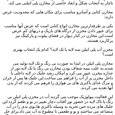
ناچار به انتخاب شکل و ابعاد خاصی از مخازن پلی اتیلنی می کند.
مخازن کتابی و آسانرو مناسب برای مکان هایی که محدودیت عرض
دارند:
یکی پر طرفدارترین مخازن انواع کتابی است که عرض آنها مناسب
برای عبور دادن مخزن از درگاه های باریک و دربهای کم عرض
است.این مخازن در کنار دیوار در فضای پیلوت و پارکینگ نیز
پرکاربرد هستند.
مخزن آب پلی اتیلن سه لایه یا تک لایه؟ کدام یک انتخاب بهتری
است؟
مخازن پلی اتیلن در ابتدا به صورت بی رنگ و تک لایه تولید می
شدند.به علت نیمه شفاف بودن مخازن بی رنگ یا تک لایه،نور از
جداره مخزن عبور می کرد و امکان رشد جلبک در لایه داخلی یا
داخل مخزن پر از آب را فراهم می ساخت.این جلبک ها پس از خزان
و مرگ غذای باکتری های بی هوازی را فرهم می کردند که از بدن
آنها تغذیه می کردند.
این فعالیت بیولوژیک موجب می گردید آب در مخزن پلی اتیلن بی
رنگ یا تاک لایه در حضور نور آفتاب دچار تغییر در بو و طعم گردد.این
جلبک های مرده حین تجزیه به وسیله باکتری ها،بوی بدی را در آب
متصاعد می ساختند و بو و طعمی نا مطبوع به آب می داد.برای حل