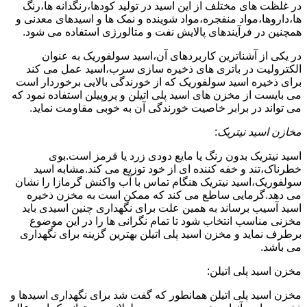
در غلظت های مختلف از این اسید در تولید کودها،رنگدانه ها،رنگ
ها،داروها،مواد منفجره،مواد شوینده و نمک ها و اسیدهای معدنی و
همچنین در فرآیندهای پالایش نفت و متالورژی استفاده می شود.
در یکی از آشناترین کاربردهای آن،اسید سولفوریک به عنوان
الکترولیت در باتری های ذخیره سازی سرب،اسید عمل می کند
برای ذخیره اسید سولفوریک که از خورندگی بالایی برخوردار است
می بایست از مخزن های اسید پلی اتیلن و پروپیلن استفاده نمود که
می تواند در برابر خاصیت خورندگی آن به خوبی مقاومت نماید.
مخازن اسید نیتریک
:
اسید نیتریک بدون رنگ یا مایع دودی زرد یا قرمز است.بوی
خطرناک،تند و خفه کننده ای از خود توزیع می کند.مشابه اسید
سولفوریک،اسید نیتریک هنگام تماس با آب واکنش گرمازا را نشان
می دهد.گرمایی ساطع می کند که ممکن است به مخزن ذخیره
اسید آسیب برساند به همین علت برای نگهداری چنین اسیدی باید
مخزنی مناسب انتخاب شود تا تمام نگرانی ها را در این موضوع
برطرف نماید و مخزن اسید پلی اتیلن بهترین گزینه برای نگهداری
می باشد.
مخزن اسید پلی اتیلن:
مخزن اسید پلی اتیلن همانطور که گفت شد برای نگهداری اسیدها و