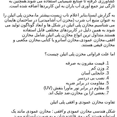
کشاورزی گرفته تا صنایع شیمیایی استفاده می شوند.همچنین به
تازگی نیز جمع آوری آب باران به این کاربردها اضافه شده است.
به گزارش ایسنا،بنابر اعلام ناب زیست،بیشتر ما،مخزن پلی اتیلن را
به عنوان منبع آب شرب (مخزن آب آشامیدنی) در ساختمان هایمان
می شناسیم.مخازن پلی اتیلن در شکل ها و ابعاد گوناگون تولید می
شوند به همین دلیل در کاربردهای مختلفی قابل استفاده
هستند.متداول ترین انواع مخازن پلی اتیلن شامل مخازن
افقی،مخازن عمودی،مخازن آسانرو یا کتابی،مخازن مکعبی و
مخازن قیفی هستند.
اما علت فراوانی مخزن پلی اتیلن چیست؟
قیمت مقرون به صرفه
وزن کم
جابجایی آسان
نصب بی دردسر
مقاومت در برابر ضربه
مقاوم در برابر نور ماورا بنفش (UV)
بعضی ازا ین مخازن،ضد جلبک اند.
تفاوت مخازن عمودی و افقی پلی اتیلن
شکل هندسی مخازن عمودی و افقی
: مخازن عمودی مانند یک
استوانه هستند که روی قاعده شان و به صورت ایستاده مورد