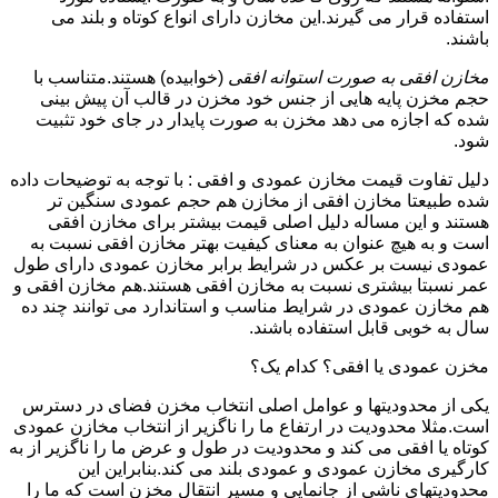
استفاده قرار می گیرند.این مخازن دارای انواع کوتاه و بلند می
باشند.
مخازن افقی به صورت استوانه افقی
(خوابیده) هستند.متناسب با
حجم مخزن پایه هایی از جنس خود مخزن در قالب آن پیش بینی
شده که اجازه می دهد مخزن به صورت پایدار در جای خود تثبیت
شود.
دلیل تفاوت قیمت مخازن عمودی و افقی : با توجه به توضیحات داده
شده طبیعتا مخازن افقی از مخازن هم حجم عمودی سنگین تر
هستند و این مساله دلیل اصلی قیمت بیشتر برای مخازن افقی
است و به هیچ عنوان به معنای کیفیت بهتر مخازن افقی نسبت به
عمودی نیست بر عکس در شرایط برابر مخازن عمودی دارای طول
عمر نسبتا بیشتری نسبت به مخازن افقی هستند.هم مخازن افقی و
هم مخازن عمودی در شرایط مناسب و استاندارد می توانند چند ده
سال به خوبی قابل استفاده باشند.
مخزن عمودی یا افقی؟ کدام یک؟
یکی از محدودیتها و عوامل اصلی انتخاب مخزن فضای در دسترس
است.مثلا محدودیت در ارتفاع ما را ناگزیر از انتخاب مخازن عمودی
کوتاه یا افقی می کند و محدودیت در طول و عرض ما را ناگزیر از به
کارگیری مخازن عمودی و عمودی بلند می کند.بنابراین این
محدودیتهای ناشی از جانمایی و مسیر انتقال مخزن است که ما را