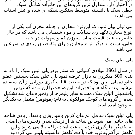
در اختیار دارد.متداول ترین گریدهای این خانواده شامل: سبک
خطی،سبک با دانسیته متوسط،سنگین،شبکه ای شده و اتیلن استات
می باشند.
می توان بیان نمود که این نوع مخازن از جمله مخزن آب یکی از
انواع مخازن نگهداری سیالات و مواد شیمیایی می باشد.که در حال
حاضر به علت قیمت مناسب،وزن کم و سهولت در جابه
جایی،نسبت به دیگر انواع مخازن دارای متقاضیان زیادی در سرعین
می باشد.
پلی اتیلن سبک:
در سال 1961 میلادی کمپانی اکواستار پودر پلی اتیلن سبک را با دانه
بندی 500 میکرون به بازار عرضه نمود.پلی اتیلن سبک نخستین عضو
خانواده پلی اتیلن بود که در صنعت قالب گیری دورانی از آن استفاده
میشود و دستگاه ها و تجهیزات این صنعت با این ماده گسترش
یافتند.پلی اتیلن سبک مشابه سایر پلیمرها از زنجیره های بلند تشکیل
شده از گروه های کوچک مولکولی به نام: (مونومر) متصل به یکدیگر
به وجود آمده است.
پلی اتیلن سبک شامل اتم های کربن و هیدروژن و تعداد زیادی شاخه
های جانبی می شود.این شاخه ها از نزدیک شدن زنجیره های اصلی
به یکدیگر جلوگیری کرده و باعث ایجاد تراکم بالا می شوند و این
کاهش تراکم به نوبه خود باعث کاهش دانسیته پلیمر می گردد.به