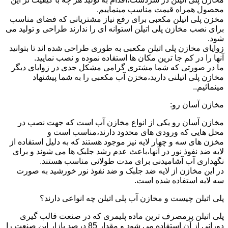
محصول همراه قیمت مناسب مینماییم.
مخزن پلی اتیلن مکعبی برای رفع نیاز مشتریانی که فضای مناسب
برای نصب مخازن پلی اتیلن استوانه ای را ندارند طراحی و تولید می
شود.
زوایای مخازن پلی اتیلن مکعبی به طوری طراحی شده اند تا بتوانید
آنها را در کم جا ترین مکان ها استفاده نموده و نصب نمایید.
ما در صورتی که شما مشتری گرامی مشکل جدی در زوایای دیگر
مخازن پلی اتیلنی دارید،مخزن آب مکعبی را به شما پیشنهاد
مینمائیم..
مخازن آسان رو:
مخازن آسان رو یکی از انواع مخازن آب است که جهت نصب در
محل هایی که ورودی های محدود دارند،مناسب است و
مخزن های سه و چهار لایه نیز موجود هستند که به دلیل استفاده از
لایه ضد نفوذ نور در آنها،باعث عدم رشد جلبک ها می شوند و برای
نگهداری آب آشامیدنی برای مدت طولانی مناسب هستند.
در این مخازن از لایه ضد جلبک و ضد نفوذ نور خورشید به صورت
سه لایه استفاده شده است.
پلی اتیلن چیست و مخازن آب پلی اتیلن چه انواعی دارند؟
پلی اتیلن پرمصرف ترین ماده پلیمری که در صنعت قالب گیری
دورانی از آن استفاده می شود و مقدار 85 درصد بازار این صنعت را