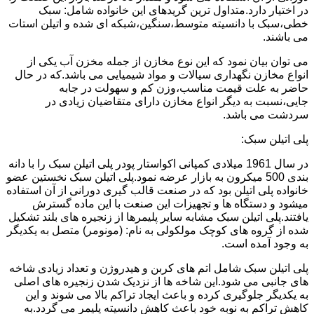
در اختیار دارد.متداول ترین گریدهای این خانواده شامل: سبک
خطی،سبک با دانسیته متوسط،سنگین،شبکه ای شده و اتیلن استات
می باشند.
می توان بیان نمود که این نوع مخازن از جمله مخزن آب یکی از
انواع مخازن نگهداری سیالات و مواد شیمیایی می باشد.که در حال
حاضر به علت قیمت مناسب،وزن کم و سهولت در جابه
جایی،نسبت به دیگر انواع مخازن دارای متقاضیان زیادی در
سردشت می باشد.
پلی اتیلن سبک:
در سال 1961 میلادی کمپانی اکواستار پودر پلی اتیلن سبک را با دانه
بندی 500 میکرون به بازار عرضه نمود.پلی اتیلن سبک نخستین عضو
خانواده پلی اتیلن بود که در صنعت قالب گیری دورانی از آن استفاده
میشود و دستگاه ها و تجهیزات این صنعت با این ماده گسترش
یافتند.پلی اتیلن سبک مشابه سایر پلیمرها از زنجیره های بلند تشکیل
شده از گروه های کوچک مولکولی به نام: (مونومر) متصل به یکدیگر
به وجود آمده است.
پلی اتیلن سبک شامل اتم های کربن و هیدروژن و تعداد زیادی شاخه
های جانبی می شود.این شاخه ها از نزدیک شدن زنجیره های اصلی
به یکدیگر جلوگیری کرده و باعث ایجاد تراکم بالا می شوند و این
کاهش تراکم به نوبه خود باعث کاهش دانسیته پلیمر می گردد.به