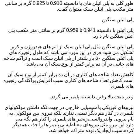
طور کلی به پلی اتیلن های با دانسیته 0.910 تا 0.925 گرم بر سانتی
متر مکعب،پلی اتیلن سبک میتوان گفت.
پلی اتیلن سنگین
پلی اتیلن با دانسیته 0.941 تا 0.959 گرم بر سانتی متر مکعب پلی
اتیلن سنگین نام دارد.
پلی اتیلن سنگین مثل پلی اتیلن سبک از اتم های هیدروژن و کربن
تشکیل می شود.فرق در این مورد می باشد که طول زنجیره های
پلی اتیلن سنگین ۵۰ بار بلندتر از پلی اتیلن سبک است و تراکم شاخه
های جانبی در آن ده برابر کمتر از نوع.سبک آن می باشد.
کاهش تعداد شاخه های کناری در آن ده برابر کمتر از نوع سبک آن
است.کاهش تعداد شاخه های کناری سبب افزایش پراکندگی زنجیره
های پلیمری
و در نتیجه بالا رفتن دانسیته پلیمر می گردد.
نیروهای فیزیکی یا شیمیایی خارجی در جهت نگه داشتن مولکولهای
پلیمری در کنار هم دیگر نقشی ندارند بلکه نیروی بین مولکولی به
نام نیرویی واندروالسی،زنجیر های پلیمری را کنار هم نگه می
دارد.این نیرو مثل نیروهای مغناطیسی پلیمر ها را جذب همدیگر
کرده،سبب ایجاد یک توده متراکم خواهد شد.