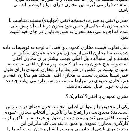
استفاده قرار می گیرند.این مخازن دارای انواع کوتاه و بلند می
باشند.
مخازن افقی به صورت استوانه افقی
(خوابیده) هستند.متناسب با
حجم مخزن پایه هایی از جنس خود مخزن در قالب آن پیش بینی
شده که اجازه می دهد مخزن به صورت پایدار در جای خود تثبیت
شود.
دلیل تفاوت قیمت مخازن عمودی و افقی : با توجه به توضیحات داده
شده طبیعتا مخازن افقی از مخازن هم حجم عمودی سنگین تر
هستند و این مساله دلیل اصلی قیمت بیشتر برای مخازن افقی
است و به هیچ عنوان به معنای کیفیت بهتر مخازن افقی نسبت به
عمودی نیست بر عکس در شرایط برابر مخازن عمودی دارای طول
عمر نسبتا بیشتری نسبت به مخازن افقی هستند.هم مخازن افقی و
هم مخازن عمودی در شرایط مناسب و استاندارد می توانند چند ده
سال به خوبی قابل استفاده باشند.
مخزن عمودی یا افقی؟ کدام یک؟
یکی از محدودیتها و عوامل اصلی انتخاب مخزن فضای در دسترس
است.مثلا محدودیت در ارتفاع ما را ناگزیر از انتخاب مخازن عمودی
کوتاه یا افقی می کند و محدودیت در طول و عرض ما را ناگزیر از به
کارگیری مخازن عمودی و عمودی بلند می کند.بنابراین این
محدودیتهای ناشی از جانمایی و مسیر انتقال مخزن است که ما را