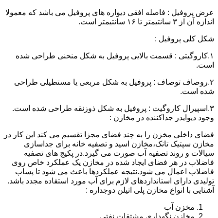
عرض پروفیل : فاصله افقی دیواره های پروفیل می باشد که معمولا
اندازه آن از ۳ سانتیمتر تا ۱۶ سانتیمتر است.
شکل کلی پروفیل :
۱.کاروگیتی : قسمت بالایی پروفیل به شکل منحنی طراحی شده
است.
۲.روصاف توصاف : پروفیل به شکل مربعی یا مستطیلی طراحی
شده است.
۳.اسپیرال کاروگیت : پروفیل به شکل ذوزنقه طراحی شده است.
وجود دیوایدر جداکننده در مخازن :
فضای داخلی مخزن را به چند فضای مجزا تقسیم می کند این کار در
مخازن سپتیک تانک،مخازن اسید و تصفیه خانه برای جداسازی
سیالات و روند تصفیه آب صورت می گیرد.در پکیج های تصفیه
فاضلاب در هر فضای ایجاد شده در مخازن یک عملکرد خاص روی
فاضلاب اعمال می شود.نتیجه عملکردها باعث می شود تا پساب
تولیدی دارای استانداردهای لازم برای آب مورد استفاده مجدد باشد.
آشنایی با انواع مخازن پلی اتیلن دوجداره :
مخزن آب
مخازن نگهداری مشتقات نفتی