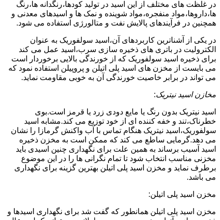
در غلظت های مختلف از این اسید در تولید کودها،رنگدانه ها،رنگ
ها،داروها،مواد منفجره،مواد شوینده و نمک ها و اسیدهای معدنی و
همچنین در فرآیندهای پالایش نفت و متالورژی استفاده می شود.
در یکی از آشناترین کاربردهای آن،اسید سولفوریک به عنوان
الکترولیت در باتری های ذخیره سازی سرب،اسید عمل می کند
برای ذخیره اسید سولفوریک که از خورندگی بالایی برخوردار است
می بایست از مخزن های اسید پلی اتیلن و پروپیلن استفاده نمود که
می تواند در برابر خاصیت خورندگی آن به خوبی مقاومت نماید.
مخازن اسید نیتریک
:
اسید نیتریک بدون رنگ یا مایع دودی زرد یا قرمز است.بوی
خطرناک،تند و خفه کننده ای از خود توزیع می کند.مشابه اسید
سولفوریک،اسید نیتریک هنگام تماس با آب واکنش گرمازا را نشان
می دهد.گرمایی ساطع می کند که ممکن است به مخزن ذخیره
اسید آسیب برساند به همین علت برای نگهداری چنین اسیدی باید
مخزنی مناسب انتخاب شود تا تمام نگرانی ها را در این موضوع
برطرف نماید و مخزن اسید پلی اتیلن بهترین گزینه برای نگهداری
می باشد.
مخزن اسید پلی اتیلن:
مخزن اسید پلی اتیلن همانطور که گفت شد برای نگهداری اسیدها و