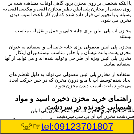
یا اینکه شخصی بر روی مخزن برود.گاهی اوقات مشاهده شده بر
روی بعضی از مخازن پلی اتیلن نظیر مخازن افقی و مکعبی افقی به
وسیله و یا تجهیزاتی قرار داده شده که این کار باعث آسیب دیدن
مخزن می شود.
مخازن آب پلی اتیلن برای جابه جایی و حمل و نقل آب مناسب
نیستند
مخازن پلی اتیلن معمولی برای جابه جایی آب و استفاده به عنوان
مخزن پشت وانت،نیسان و یا خاور مناسب نیستند.برای اینکار
مخازن پلی اتیلن ویژه ای طراحی و تولید شده اند و می توانید از آنها
استفاده نمایید.
استفاده از مخازن پلی اتیلن معمولی می تواند به دلیل تلاطم های
ایجاد شده توسط آب یا مایع درون مخزن که در حین حرکت ایجاد
می شوند باعث آسیب دیدن مخزن شوند.
راهنمای خرید مخزن ذخیره اسید و مواد
شیمیایی خورنده در سردشت
تلفن تماس فوری
مخزن آب سردشت,مخزن پلی اتیلن
سردشت,مخزن آب ای بی سی سردشت
مخزن ذخیره اسید و مواد شیمیایی باید به گونه ای تولید شوند که
☞☏
tel:09123701807
بتوانند در برابر چگالی نسبتا بالا و خورندگی انواع اسیدها مقاومت
کافی داشته باشند.به همین دلیل نمی توان در هر مخزنی اسید و مواد