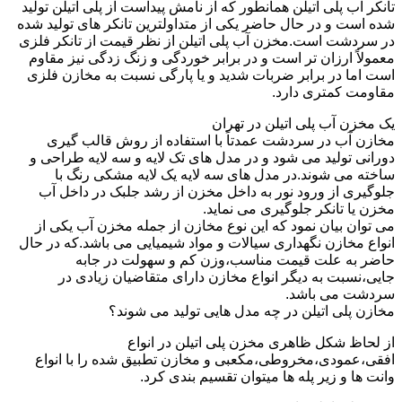
تانکر آب پلی اتیلن همانطور که از نامش پیداست از پلی اتیلن تولید
شده است و در حال حاضر یکی از متداولترین تانکر های تولید شده
در سردشت است.مخزن آب پلی اتیلن از نظر قیمت از تانکر فلزی
معمولاً ارزان تر است و در برابر خوردگی و زنگ زدگی نیز مقاوم
است اما در برابر ضربات شدید و یا پارگی نسبت به مخازن فلزی
مقاومت کمتری دارد.
یک مخزن آب پلی اتیلن در تهران
مخازن آب در سردشت عمدتاً با استفاده از روش قالب گیری
دورانی تولید می شود و در مدل های تک لایه و سه لایه طراحی و
ساخته می شوند.در مدل های سه لایه یک لایه مشکی رنگ با
جلوگیری از ورود نور به داخل مخزن از رشد جلبک در داخل آب
مخزن یا تانکر جلوگیری می نماید.
می توان بیان نمود که این نوع مخازن از جمله مخزن آب یکی از
انواع مخازن نگهداری سیالات و مواد شیمیایی می باشد.که در حال
حاضر به علت قیمت مناسب،وزن کم و سهولت در جابه
جایی،نسبت به دیگر انواع مخازن دارای متقاضیان زیادی در
سردشت می باشد.
مخازن پلی اتیلن در چه مدل هایی تولید می شوند؟
از لحاظ شکل ظاهری مخزن پلی اتیلن در انواع
افقی،عمودی،مخروطی،مکعبی و مخازن تطبیق شده را با انواع
وانت ها و زیر پله ها میتوان تقسیم بندی کرد.