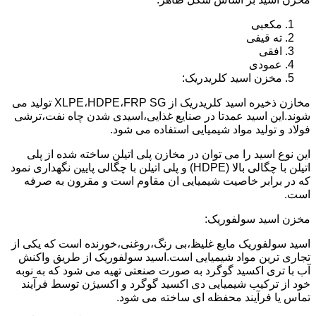
مکعبی
ته قیفی
افقی
عمودی
مخزن اسید کلریدریک:
مخازن ذخیره اسید کلریدریک از XLPE،HDPE،FRP SG تولید می
شوند.این اسید عمدتا در صنایع غذایی،اسیدی شدن چاه نفت،ترشی
فولاد و تولید مواد شیمیایی استفاده می شود.
این نوع اسید را می توان در مخازن پلی اتیلن ساخته شده از پلی
اتیلن با چگالی بالا (HDPE) و پلی اتیلن با چگالی پایین نگهداری نمود
که در برابر خاصیت شیمیایی ان مقاوم است و مقرون به صرفه
است.
مخزن اسید سولفوریک:
اسید سولفوریک مایع غلیظ،بی رنگ،روغنی،خورنده است که یکی از
تجاری ترین مواد شیمیایی است.اسید سولفوریک از طریق واکنش
آب با تری اکسید گوگرد به صورت صنعتی تهیه می شود که به نوبه
خود از ترکیب شیمیایی دی اکسید گوگرد و اکسیژن توسط فرآیند
تماس یا فرآیند محفظه ای ساخته می شود.