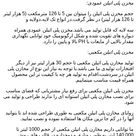
مخزن پلی اتیلن عمودی:
حجم مخزن پلی اتیلن را میتوان بین 5 تا 126 مترمکعب (5 هزار لیتر
تا 126 هزار لیتر) در نظر گرفت.در انواع تک لایه،دولایه و
سه لایه که قابل تولید می باشد.مخزن پلی اتیلن عمودی همراه
دیواره های تقویت شده و شکل ارگونومیک خود توانایی نگهداری
مقدار بالایی از مایعات با PH بالا و پایین را دارد.
مخزن پلی اتیلن مکعبی
:
تولید مخازن پلی اتیلن مکعبی تا حجم 30 هزار لیتر نیز از دیگر
افتخارات تولیدی ما می باشد.با توجه به نیاز این نوع از مخازن پلی
اتیلن در سردشت،اقدام به تولید هر چه با کیفیت تر این محصول
همراه قیمت مناسب مینماییم.
مخزن پلی اتیلن مکعبی برای رفع نیاز مشتریانی که فضای مناسب
برای نصب مخازن پلی اتیلن استوانه ای را ندارند طراحی و تولید می
شود.
زوایای مخازن پلی اتیلن مکعبی به طوری طراحی شده اند تا بتوانید
آنها را در کم جا ترین مکان ها استفاده نموده و نصب نمایید.
ما توانایی داریم مخازن پلی اتیلن مکعبی از حجم 1000 لیتر تا
140.000 لیتر به طور روتاری و دوجداره در قالب های روش