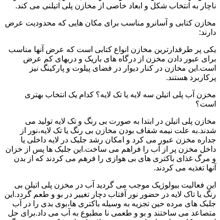
ناچار به انتخاب شکل و ابعاد خاصی از مخازن پلی اتیلنی می کند.
مخازن کتابی و آسانرو مناسب برای مکان هایی که محدودیت عرض
دارند:
یکی پر طرفدارترین مخازن انواع کتابی است که عرض آنها مناسب
برای عبور دادن مخزن از درگاه های باریک و دربهای کم عرض
است.این مخازن در کنار دیوار در فضای پیلوت و پارکینگ نیز
پرکاربرد هستند.
مخزن آب پلی اتیلن سه لایه یا تک لایه؟ کدام یک انتخاب بهتری
است؟
مخازن پلی اتیلن در ابتدا به صورت بی رنگ و تک لایه تولید می
شدند.به علت نیمه شفاف بودن مخازن بی رنگ یا تک لایه،نور از
جداره مخزن عبور می کرد و امکان رشد جلبک در لایه داخلی یا
داخل مخزن پر از آب را فراهم می ساخت.این جلبک ها پس از خزان
و مرگ غذای باکتری های بی هوازی را فرهم می کردند که از بدن
آنها تغذیه می کردند.
این فعالیت بیولوژیک موجب می گردید آب در مخزن پلی اتیلن بی
رنگ یا تاک لایه در حضور نور آفتاب دچار تغییر در بو و طعم گردد.این
جلبک های مرده حین تجزیه به وسیله باکتری ها،بوی بدی را در آب
متصاعد می ساختند و بو و طعمی نا مطبوع به آب می داد.برای حل