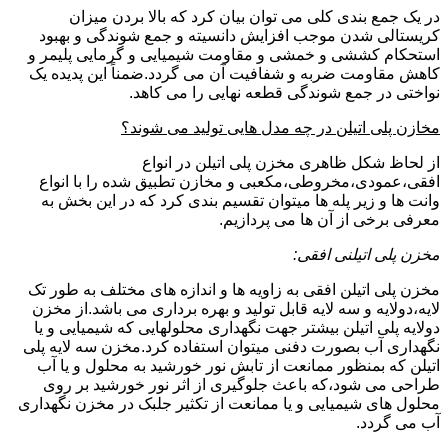
در یک جمع بندی کلی می توان بیان کرد که بالا بردن میزان
کریستالی شدن موجب افزایش دانسیته و جمع شوندگی و بهبود
استحکام کششی و خمشی و مقاومت شیمیایی و گرمایی پلیمر و
کاهش مقاومت ضربه و شفافیت آن می گردد.ضمناً این پدیده یک
نواختی در جمع شوندگی قطعه نهایی را می کاهد.
مخازن پلی اتیلن در چه مدل هایی تولید می شوند؟
از لحاظ شکل ظاهری مخزن پلی اتیلن در انواع
افقی،عمودی،مخروطی،مکعبی و مخازن تطبیق شده را با انواع
وانت ها و زیر پله ها میتوان تقسیم بندی کرد که در این بخش به
معرفی برخی از آن ها می پردازیم.
مخزن پلی اتیلنی افقی:
مخزن پلی اتیلن افقی به زاویه ها و اندازه های مختلف به طور تک
لایه،دولایه و سه لایه قابل تولید و بهره برداری می باشد.از مخزن
دولایه پلی اتیلن بیشتر جهت نگهداری محلولهایی که شیمیایی و یا
نگهداری آب بصورت دفنی میتوان استفاده کرد.مخزن سه لایه پلی
اتیلن که بمنظور ممانعت از تابش نور خورشید به محلول و یا آب
طراحی می شود،که باعث جلوگیری از اثر نور خورشید بر روی
محلول های شیمیایی و یا ممانعت از تکثیر جلبک در مخزن نگهداری
آب می گردد.