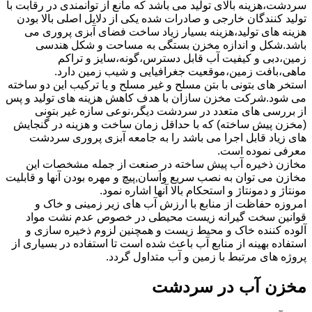
سردشت،هزینه بالای تولید می باشد که مانع از توانمندی در رقابت با
تولید کنندگان خارجی و صادرات شده یکی از دلایل اصلی بالا بودن
هزینه های تولید،هزینه بسیار زیاد ساخت فضای آبزی پروری می
باشد.شکل و اندازه مخزن بستگی به مساحت و شکل هندسی
زمین،دبی و کیفیت آب قابل دسترس،گونه،سایز و تراکم
ماهی،بافت زمین،موقعیت جغرافیایی و شیب زمین دارد.
استخر های بتونی با بتن مسلح و غیر مسلح و یا ترکیب این دو ساخته
می شود.شرکت مخزن سازان با هدف کاهش هزینه های تولید و پس
از بررسی های متعدد در سردشت دیگر،نوعی سازه غیر بتونی
(مخزن پیش ساخته) که با حداقل زمان ساخت و هزینه در گنجایش
های زیاد قابل اجرا می باشد را به جامعه آبزی پروری سردشت
معرفی نموده است.
مخازن ذخیره آب پیش ساخته در صنعت از جمله مشخصات این
مخازن می توان به نصب سریع وآسان,پیچ و مهره بودن آنها و قابلیت
مونتاژ و دمونتاژ و استحکام بالا آنها اشاره نمود.
امروزه حفاظت از منابع با ارزش آب های زیر زمینی و خاک و
قوانین سخت گیرانه زیست محیطی در خصوص عدم نشت مواد
آلوده کننده خاک و محیط زیست و همچنین لزوم ذخیره سازی و
استفاده بهینه از منابع آب باعث شده است تا استفاده در بسیاری از
پروژه های مرتبط با زمین و آب متداول گردد.
مخزن آب در سردشت