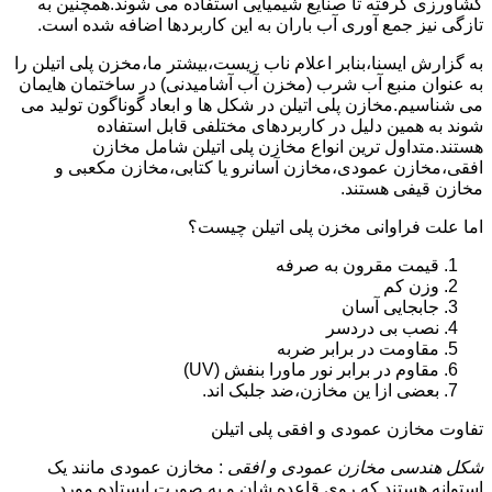
کشاورزی گرفته تا صنایع شیمیایی استفاده می شوند.همچنین به
تازگی نیز جمع آوری آب باران به این کاربردها اضافه شده است.
به گزارش ایسنا،بنابر اعلام ناب زیست،بیشتر ما،مخزن پلی اتیلن را
به عنوان منبع آب شرب (مخزن آب آشامیدنی) در ساختمان هایمان
می شناسیم.مخازن پلی اتیلن در شکل ها و ابعاد گوناگون تولید می
شوند به همین دلیل در کاربردهای مختلفی قابل استفاده
هستند.متداول ترین انواع مخازن پلی اتیلن شامل مخازن
افقی،مخازن عمودی،مخازن آسانرو یا کتابی،مخازن مکعبی و
مخازن قیفی هستند.
اما علت فراوانی مخزن پلی اتیلن چیست؟
قیمت مقرون به صرفه
وزن کم
جابجایی آسان
نصب بی دردسر
مقاومت در برابر ضربه
مقاوم در برابر نور ماورا بنفش (UV)
بعضی ازا ین مخازن،ضد جلبک اند.
تفاوت مخازن عمودی و افقی پلی اتیلن
شکل هندسی مخازن عمودی و افقی
: مخازن عمودی مانند یک
استوانه هستند که روی قاعده شان و به صورت ایستاده مورد