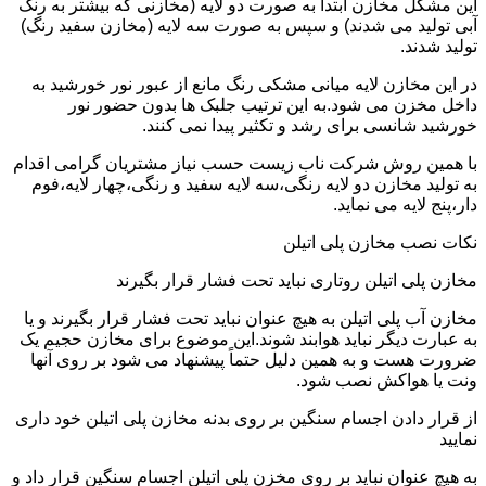
این مشکل مخازن ابتدا به صورت دو لایه (مخازنی که بیشتر به رنگ
آبی تولید می شدند) و سپس به صورت سه لایه (مخازن سفید رنگ)
تولید شدند.
در این مخازن لایه میانی مشکی رنگ مانع از عبور نور خورشید به
داخل مخزن می شود.به این ترتیب جلبک ها بدون حضور نور
خورشید شانسی برای رشد و تکثیر پیدا نمی کنند.
با همین روش شرکت ناب زیست حسب نیاز مشتریان گرامی اقدام
به تولید مخازن دو لایه رنگی،سه لایه سفید و رنگی،چهار لایه،فوم
دار،پنج لایه می نماید.
نکات نصب مخازن پلی اتیلن
مخازن پلی اتیلن روتاری نباید تحت فشار قرار بگیرند
مخازن آب پلی اتیلن به هیچ عنوان نباید تحت فشار قرار بگیرند و یا
به عبارت دیگر نباید هوابند شوند.این موضوع برای مخازن حجیم یک
ضرورت هست و به همین دلیل حتماً پیشنهاد می شود بر روی آنها
ونت یا هواکش نصب شود.
از قرار دادن اجسام سنگین بر روی بدنه مخازن پلی اتیلن خود داری
نمایید
به هیچ عنوان نباید بر روی مخزن پلی اتیلن اجسام سنگین قرار داد و