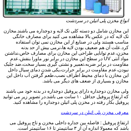
انواع مخزن پلی اتیلن در سردشت
این مخازن شامل دو دسته کلی تک لایه و دوجداره می باشند.مخازن
تک لایه که در عکس بالا مشاهده می کنید برای مصارف خانگی
مناسب هستند ولی در صنایع از این مخازن نمی توان استفاده
کرد.علت آن هم ضعیف بودن لایه ها،نرمی بیش از حد بدنه
مخزن،عدم توانایی طراحی این مخازن برای مصارف خاص،نداشتن
مواد آنتی UV در سطح این مخازن در برابر نور ماورا بنفش،عدم
مقاومت در برابر ضربه،تعمیر و نشتی گیری بسیار سخت،ضد جلبک
نبودن،عدم مقاومت در برابر حرارت،یکی شدن دمای سیال داخل
این مخازن با دمای محیط اطراف نصب،طعم گرفتن آب داخل این
مخازن و بسیاری از ضعف های دیگر می باشد.
ولی مخازن دوجداره دارای پروفیل دوجداره در بدنه خود می باشند
که ارتفاع پروفیل حداقل ۱۰ سانت می باشد.در تصویر زیر می توانید
پروفیل بکار رفته در مخزن پلی اتیلن دوجداره را مشاهده کنید.
معرفی مخزن پلی اتیلن در سردشت
ارتفاع پروفیل : فاصله بین جداره داخلی مخزن و تاج پروفیل می
باشد که معمولا اندازه آن از ۳ سانتیمتر تا ۱۶ سانتیمتر است.