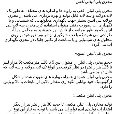
مخزن پلی اتیلنی افقی
:
مخزن پلی اتیلن افقی به زاویه ها و اندازه های مختلف به طور تک
لایه،دولایه و سه لایه قابل تولید و بهره برداری می باشد.از مخزن
دولایه پلی اتیلن بیشتر جهت نگهداری محلولهایی که شیمیایی و یا
نگهداری آب بصورت دفنی میتوان استفاده کرد.مخزن سه لایه پلی
اتیلن که بمنظور ممانعت از تابش نور خورشید به محلول و یا آب
طراحی می شود،که باعث جلوگیری از اثر نور خورشید بر روی
محلول های شیمیایی و یا ممانعت از تکثیر جلبک در مخزن نگهداری
آب می گردد.
مخزن پلی اتیلن عمودی
:
حجم مخزن پلی اتیلن را میتوان بین 5 تا 126 مترمکعب (5 هزار لیتر
تا 126 هزار لیتر) در نظر گرفت.در انواع تک لایه،دولایه و سه لایه که
قابل تولید می باشد.
مخزن پلی اتیلن عمودی همراه دیواره های تقویت شده و شکل
ارگونومیک خود توانایی نگهداری مقدار بالایی از مایعات با بالا و پایین
را دارد.
مخزن پلی اتیلن مکعبی:
تولید مخازن پلی اتیلن مکعبی تا حجم 30 هزار لیتر نیز از دیگر
افتخارات تولیدی ایده نوآوران می باشد.با توجه به نیاز این نوع از
مخازن پلی اتیلن در سردشت،اقدام به تولید هر چه با کیفیت تر این