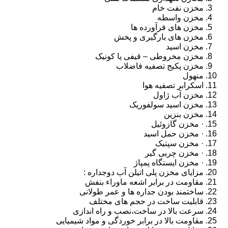
مخزن نفت خام
مخزن واسطه
مخزن های فرآورده ها
مخزن های بارگیری و پخش
مخزن اسید
مخزن مخروطی – قیفی یا کونیک
مخزن پکیج تصفیه فاضلاب
منهول
اسکرابر تصفیه هوا
مخزن آب ژاول
مخزن اسید سولفوریک
مخزن بنزین
· مخزن گازوئیل
· مخزن حمل اسید
· مخزن سپتیک
· مخزن چربی گیر
· مخزن ایستگاه پمپاژ
مزایای مخزن پلی اتیلن آب دوجداره :
مقاومت در برابر اشعه ماوراء بنفش
ساختمند بودن جداره ها و عمر طولانی
قابلیت ساخت در حجم های مختلف
سرعت بالا در ساخت،نصب و راه اندازی
مقاومت بالا در برابر خوردگی و مواد شیمیایی