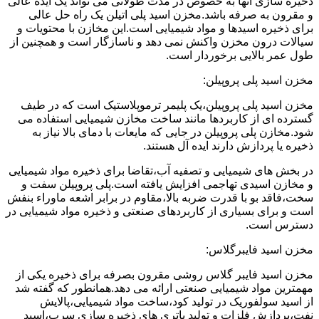
ذخیره سازی آنها به خصوص در مدت طولانی می تواند یک ایده عالی
و مقرون به صرفه باشد.مخزن اسید پلی اتیلن یک راه حل عالی
برای ذخیره اسیدها و مواد شیمیایی است.این مخازن با محتویات و
سیالات درون مخزن واکنش نمی دهد و ناسازگار است و همچنین از
طول عمر بالایی برخوردار است.
مخزن اسید پلی پروپیلن:
مخزن اسید پلی پروپیلن،یک پلیمر ترموپلاستیک است که در طیف
گسترده ای از کاربردها مانند ساخت مخازن شیمیایی استفاده می
شود.مخازن پلی پروپیلن در جایی که مایعات با دمای بالا نیاز به
ذخیره یا پردازش دارند ایده آل هستند.
در بخش های شیمیایی و تصفیه آب،تقاضا برای ذخیره مواد شیمیایی
و مخازن اسیدی تهاجمی افزایش یافته است.پلی پروپیلن سفت و
سخت،فاقد بو با قدرت ضربه بالا،مقاوم در برابر اشعه ماوراء بنفش
است و برای بسیاری از کاربردهای صنعتی و ذخیره مواد شیمیایی در
دسترس است.
مخزن اسید فایبرگلاس:
مخزن اسید فایبر گلاس روشی مقرون بصرفه برای ذخیره یکی از
مهمترین مواد شیمیایی صنعتی ارائه می دهد.همانطور که گفته شد
از اسید سولفوریک در تولید کود،ساخت مواد شیمیایی،پالایش
نفت،پردازش فلزات و تولید باتری های ذخیره سازی سرب،اسید