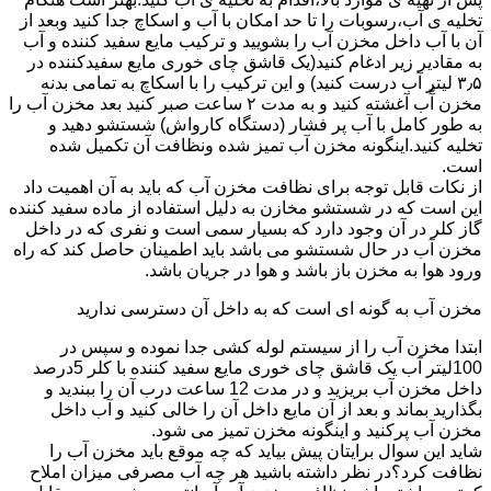
تخلیه ی آب،رسوبات را تا حد امکان با آب و اسکاچ جدا کنید وبعد از
آن با آب داخل مخزن آب را بشویید و ترکیب مایع سفید کننده و آب
به مقادیر زیر ادغام کنید(یک قاشق چای خوری مایع سفیدکننده در
۳٫۵ لیتر آب درست کنید) و این ترکیب را با اسکاچ به تمامی بدنه
مخزن آّب آغشته کنید و به مدت ۲ ساعت صبر کنید بعد مخزن آب را
به طور کامل با آب پر فشار (دستگاه کارواش) شستشو دهید و
تخلیه کنید.اینگونه مخزن آب تمیز شده ونظافت آن تکمیل شده
است.
از نکات قابل توجه برای نظافت مخزن آب که باید به آن اهمیت داد
این است که در شستشو مخازن به دلیل استفاده از ماده سفید کننده
گاز کلر در آن وجود دارد که بسیار سمی است و نفری که در داخل
مخزن آب در حال شستشو می باشد باید اطمینان حاصل کند که راه
ورود هوا به مخزن باز باشد و هوا در جریان باشد.
مخزن آب به گونه ای است که به داخل آن دسترسی ندارید
ابتدا مخزن آب را از سیستم لوله کشی جدا نموده و سپس در
100لیتر آب یک قاشق چای خوری مایع سفید کننده با کلر 5درصد
داخل مخزن آب بریزید و در مدت 12 ساعت درب آن را ببندید و
بگذارید بماند و بعد از آن مایع داخل آن را خالی کنید و آب داخل
مخزن آب پرکنید و اینگونه مخزن تمیز می شود.
شاید این سوال برایتان پیش بیاید که چه موقع باید مخزن آب را
نظافت کرد؟در نظر داشته باشید هر چه آب مصرفی میزان املاح