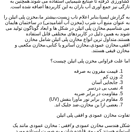
کشاورزی گرفته تا صنایع شیمیایی استفاده می شوند.همچنین به
تازگی نیز جمع آوری آب باران به این کاربردها اضافه شده است.
به گزارش ایسنا،بنابر اعلام ناب زیست،بیشتر ما،مخزن پلی اتیلن را
به عنوان منبع آب شرب (مخزن آب آشامیدنی) در ساختمان هایمان
می شناسیم.مخازن پلی اتیلن در شکل ها و ابعاد گوناگون تولید می
شوند به همین دلیل در کاربردهای مختلفی قابل استفاده
هستند.متداول ترین انواع مخازن پلی اتیلن شامل مخازن
افقی،مخازن عمودی،مخازن آسانرو یا کتابی،مخازن مکعبی و
مخازن قیفی هستند.
اما علت فراوانی مخزن پلی اتیلن چیست؟
قیمت مقرون به صرفه
وزن کم
جابجایی آسان
نصب بی دردسر
مقاومت در برابر ضربه
مقاوم در برابر نور ماورا بنفش (UV)
بعضی ازا ین مخازن،ضد جلبک اند.
تفاوت مخازن عمودی و افقی پلی اتیلن
شکل هندسی مخازن عمودی و افقی
: مخازن عمودی مانند یک
استوانه هستند که روی قاعده شان و به صورت ایستاده مورد