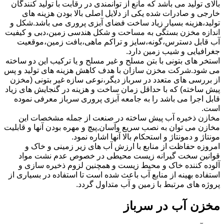
بالای تولید می باشد که مانع از توانمندی در رقابت با تولید کنندگان
خارجی و صادرات شده یکی از دلایل اصلی بالا بودن هزینه های
تولید،هزینه بسیار زیاد ساخت فضای آبزی پروری می باشد.شکل و
اندازه مخزن بستگی به مساحت و شکل هندسی زمین،دبی و کیفیت
آب قابل دسترس،گونه،سایز و تراکم ماهی،بافت زمین،موقعیت
جغرافیایی و شیب زمین دارد.
استخر های بتونی با بتن مسلح و غیر مسلح و یا ترکیب این دو ساخته
می شود.شرکت مخزن سازان با هدف کاهش هزینه های تولید و پس
از بررسی های متعدد در سرباز دیگر،نوعی سازه غیر بتونی (مخزن
پیش ساخته) که با حداقل زمان ساخت و هزینه در گنجایش های زیاد
قابل اجرا می باشد را به جامعه آبزی پروری سرباز معرفی نموده
است.
مخازن ذخیره آب پیش ساخته در صنعت از جمله مشخصات این
مخازن می توان به نصب سریع وآسان,پیچ و مهره بودن آنها و قابلیت
مونتاژ و دمونتاژ و استحکام بالا آنها اشاره نمود.
امروزه حفاظت از منابع با ارزش آب های زیر زمینی و خاک و
قوانین سخت گیرانه زیست محیطی در خصوص عدم نشت مواد
آلوده کننده خاک و محیط زیست و همچنین لزوم ذخیره سازی و
استفاده بهینه از منابع آب باعث شده است تا استفاده در بسیاری از
پروژه های مرتبط با زمین و آب متداول گردد.
مخزن آب در سرباز