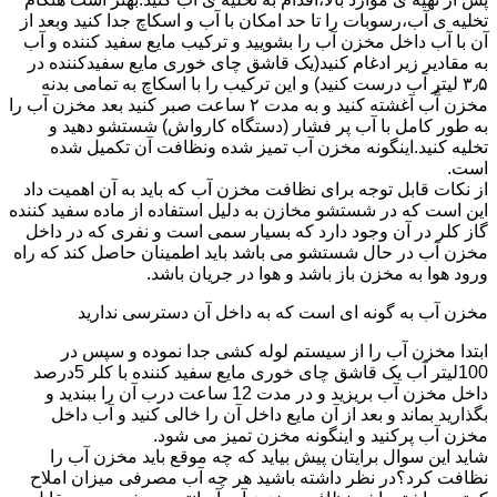
تخلیه ی آب،رسوبات را تا حد امکان با آب و اسکاچ جدا کنید وبعد از
آن با آب داخل مخزن آب را بشویید و ترکیب مایع سفید کننده و آب
به مقادیر زیر ادغام کنید(یک قاشق چای خوری مایع سفیدکننده در
۳٫۵ لیتر آب درست کنید) و این ترکیب را با اسکاچ به تمامی بدنه
مخزن آّب آغشته کنید و به مدت ۲ ساعت صبر کنید بعد مخزن آب را
به طور کامل با آب پر فشار (دستگاه کارواش) شستشو دهید و
تخلیه کنید.اینگونه مخزن آب تمیز شده ونظافت آن تکمیل شده
است.
از نکات قابل توجه برای نظافت مخزن آب که باید به آن اهمیت داد
این است که در شستشو مخازن به دلیل استفاده از ماده سفید کننده
گاز کلر در آن وجود دارد که بسیار سمی است و نفری که در داخل
مخزن آب در حال شستشو می باشد باید اطمینان حاصل کند که راه
ورود هوا به مخزن باز باشد و هوا در جریان باشد.
مخزن آب به گونه ای است که به داخل آن دسترسی ندارید
ابتدا مخزن آب را از سیستم لوله کشی جدا نموده و سپس در
100لیتر آب یک قاشق چای خوری مایع سفید کننده با کلر 5درصد
داخل مخزن آب بریزید و در مدت 12 ساعت درب آن را ببندید و
بگذارید بماند و بعد از آن مایع داخل آن را خالی کنید و آب داخل
مخزن آب پرکنید و اینگونه مخزن تمیز می شود.
شاید این سوال برایتان پیش بیاید که چه موقع باید مخزن آب را
نظافت کرد؟در نظر داشته باشید هر چه آب مصرفی میزان املاح