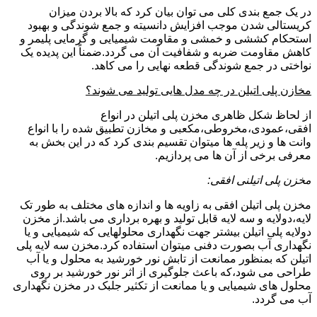
در یک جمع بندی کلی می توان بیان کرد که بالا بردن میزان
کریستالی شدن موجب افزایش دانسیته و جمع شوندگی و بهبود
استحکام کششی و خمشی و مقاومت شیمیایی و گرمایی پلیمر و
کاهش مقاومت ضربه و شفافیت آن می گردد.ضمناً این پدیده یک
نواختی در جمع شوندگی قطعه نهایی را می کاهد.
مخازن پلی اتیلن در چه مدل هایی تولید می شوند؟
از لحاظ شکل ظاهری مخزن پلی اتیلن در انواع
افقی،عمودی،مخروطی،مکعبی و مخازن تطبیق شده را با انواع
وانت ها و زیر پله ها میتوان تقسیم بندی کرد که در این بخش به
معرفی برخی از آن ها می پردازیم.
مخزن پلی اتیلنی افقی:
مخزن پلی اتیلن افقی به زاویه ها و اندازه های مختلف به طور تک
لایه،دولایه و سه لایه قابل تولید و بهره برداری می باشد.از مخزن
دولایه پلی اتیلن بیشتر جهت نگهداری محلولهایی که شیمیایی و یا
نگهداری آب بصورت دفنی میتوان استفاده کرد.مخزن سه لایه پلی
اتیلن که بمنظور ممانعت از تابش نور خورشید به محلول و یا آب
طراحی می شود،که باعث جلوگیری از اثر نور خورشید بر روی
محلول های شیمیایی و یا ممانعت از تکثیر جلبک در مخزن نگهداری
آب می گردد.