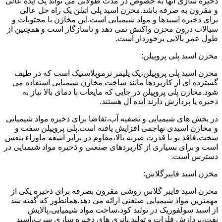
ذخیره سازی آنها به خصوص در مدت طولانی می تواند یک ایده عالی
و مقرون به صرفه باشد.مخزن اسید پلی اتیلن یک راه حل عالی
برای ذخیره اسیدها و مواد شیمیایی است.این مخازن با محتویات و
سیالات درون مخزن واکنش نمی دهد و ناسازگار است و همچنین از
طول عمر بالایی برخوردار است.
مخزن اسید پلی پروپیلن:
مخزن اسید پلی پروپیلن،یک پلیمر ترموپلاستیک است که در طیف
گسترده ای از کاربردها مانند ساخت مخازن شیمیایی استفاده می
شود.مخازن پلی پروپیلن در جایی که مایعات با دمای بالا نیاز به
ذخیره یا پردازش دارند ایده آل هستند.
در بخش های شیمیایی و تصفیه آب،تقاضا برای ذخیره مواد شیمیایی
و مخازن اسیدی تهاجمی افزایش یافته است.پلی پروپیلن سفت و
سخت،فاقد بو با قدرت ضربه بالا،مقاوم در برابر اشعه ماوراء بنفش
است و برای بسیاری از کاربردهای صنعتی و ذخیره مواد شیمیایی در
دسترس است.
مخزن اسید فایبرگلاس:
مخزن اسید فایبر گلاس روشی مقرون بصرفه برای ذخیره یکی از
مهمترین مواد شیمیایی صنعتی ارائه می دهد.همانطور که گفته شد
از اسید سولفوریک در تولید کود،ساخت مواد شیمیایی،پالایش
نفت،پردازش فلزات و تولید باتری های ذخیره سازی سرب،اسید