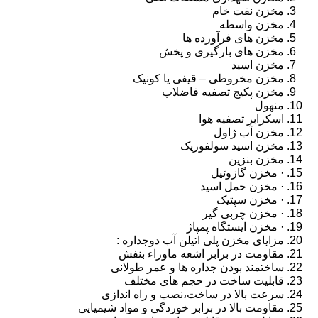
مخزن نفت خام
مخزن واسطه
مخزن های فرآورده ها
مخزن های بارگیری و پخش
مخزن اسید
مخزن مخروطی – قیفی یا کونیک
مخزن پکیج تصفیه فاضلاب
منهول
اسکرابر تصفیه هوا
مخزن آب ژاول
مخزن اسید سولفوریک
مخزن بنزین
· مخزن گازوئیل
· مخزن حمل اسید
· مخزن سپتیک
· مخزن چربی گیر
· مخزن ایستگاه پمپاژ
مزایای مخزن پلی اتیلن آب دوجداره :
مقاومت در برابر اشعه ماوراء بنفش
ساختمند بودن جداره ها و عمر طولانی
قابلیت ساخت در حجم های مختلف
سرعت بالا در ساخت،نصب و راه اندازی
مقاومت بالا در برابر خوردگی و مواد شیمیایی