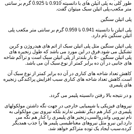
طور کلی به پلی اتیلن های با دانسیته 0.910 تا 0.925 گرم بر سانتی
متر مکعب،پلی اتیلن سبک میتوان گفت.
پلی اتیلن سنگین
پلی اتیلن با دانسیته 0.941 تا 0.959 گرم بر سانتی متر مکعب پلی
اتیلن سنگین نام دارد.
پلی اتیلن سنگین مثل پلی اتیلن سبک از اتم های هیدروژن و کربن
تشکیل می شود.فرق در این مورد می باشد که طول زنجیره های
پلی اتیلن سنگین ۵۰ بار بلندتر از پلی اتیلن سبک است و تراکم شاخه
های جانبی در آن ده برابر کمتر از نوع.سبک آن می باشد.
کاهش تعداد شاخه های کناری در آن ده برابر کمتر از نوع سبک آن
است.کاهش تعداد شاخه های کناری سبب افزایش پراکندگی زنجیره
های پلیمری
و در نتیجه بالا رفتن دانسیته پلیمر می گردد.
نیروهای فیزیکی یا شیمیایی خارجی در جهت نگه داشتن مولکولهای
پلیمری در کنار هم دیگر نقشی ندارند بلکه نیروی بین مولکولی به
نام نیرویی واندروالسی،زنجیر های پلیمری را کنار هم نگه می
دارد.این نیرو مثل نیروهای مغناطیسی پلیمر ها را جذب همدیگر
کرده،سبب ایجاد یک توده متراکم خواهد شد.