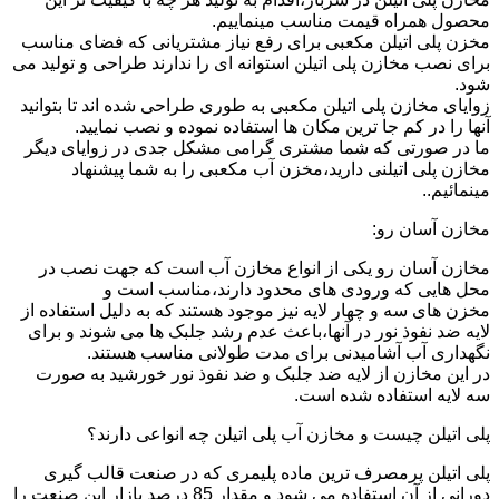
محصول همراه قیمت مناسب مینماییم.
مخزن پلی اتیلن مکعبی برای رفع نیاز مشتریانی که فضای مناسب
برای نصب مخازن پلی اتیلن استوانه ای را ندارند طراحی و تولید می
شود.
زوایای مخازن پلی اتیلن مکعبی به طوری طراحی شده اند تا بتوانید
آنها را در کم جا ترین مکان ها استفاده نموده و نصب نمایید.
ما در صورتی که شما مشتری گرامی مشکل جدی در زوایای دیگر
مخازن پلی اتیلنی دارید،مخزن آب مکعبی را به شما پیشنهاد
مینمائیم..
مخازن آسان رو:
مخازن آسان رو یکی از انواع مخازن آب است که جهت نصب در
محل هایی که ورودی های محدود دارند،مناسب است و
مخزن های سه و چهار لایه نیز موجود هستند که به دلیل استفاده از
لایه ضد نفوذ نور در آنها،باعث عدم رشد جلبک ها می شوند و برای
نگهداری آب آشامیدنی برای مدت طولانی مناسب هستند.
در این مخازن از لایه ضد جلبک و ضد نفوذ نور خورشید به صورت
سه لایه استفاده شده است.
پلی اتیلن چیست و مخازن آب پلی اتیلن چه انواعی دارند؟
پلی اتیلن پرمصرف ترین ماده پلیمری که در صنعت قالب گیری
دورانی از آن استفاده می شود و مقدار 85 درصد بازار این صنعت را