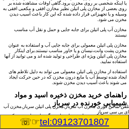
یا اینکه شخصی بر روی مخزن برود.گاهی اوقات مشاهده شده بر
روی بعضی از مخازن پلی اتیلن نظیر مخازن افقی و مکعبی افقی به
وسیله و یا تجهیزاتی قرار داده شده که این کار باعث آسیب دیدن
مخزن می شود.
مخازن آب پلی اتیلن برای جابه جایی و حمل و نقل آب مناسب
نیستند
مخازن پلی اتیلن معمولی برای جابه جایی آب و استفاده به عنوان
مخزن پشت وانت،نیسان و یا خاور مناسب نیستند.برای اینکار
مخازن پلی اتیلن ویژه ای طراحی و تولید شده اند و می توانید از آنها
استفاده نمایید.
استفاده از مخازن پلی اتیلن معمولی می تواند به دلیل تلاطم های
ایجاد شده توسط آب یا مایع درون مخزن که در حین حرکت ایجاد
می شوند باعث آسیب دیدن مخزن شوند.
راهنمای خرید مخزن ذخیره اسید و مواد
شیمیایی خورنده در سرباز
تلفن تماس فوری
مخزن آب سرباز,مخزن پلی اتیلن سرباز,مخزن آب
ای بی سی سرباز
مخزن ذخیره اسید و مواد شیمیایی باید به گونه ای تولید شوند که
☞☏
tel:09123701807
بتوانند در برابر چگالی نسبتا بالا و خورندگی انواع اسیدها مقاومت
کافی داشته باشند.به همین دلیل نمی توان در هر مخزنی اسید و مواد