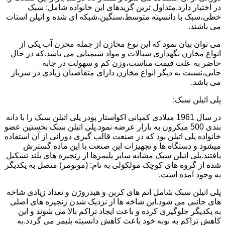
در اختیار دارد.متداول ترین گریدهای این خانواده شامل: سبک
خطی،سبک با دانسیته متوسط،سنگین،شبکه ای شده و اتیلن استات
می باشند.
می توان بیان نمود که این نوع مخازن از جمله مخزن آب یکی از
انواع مخازن نگهداری سیالات و مواد شیمیایی می باشد.که در حال
حاضر به علت قیمت مناسب،وزن کم و سهولت در جابه
جایی،نسبت به دیگر انواع مخازن دارای متقاضیان زیادی در سرباز
می باشد.
پلی اتیلن سبک:
در سال 1961 میلادی کمپانی اکواستار پودر پلی اتیلن سبک را با دانه
بندی 500 میکرون به بازار عرضه نمود.پلی اتیلن سبک نخستین عضو
خانواده پلی اتیلن بود که در صنعت قالب گیری دورانی از آن استفاده
میشود و دستگاه ها و تجهیزات این صنعت با این ماده گسترش
یافتند.پلی اتیلن سبک مشابه سایر پلیمرها از زنجیره های بلند تشکیل
شده از گروه های کوچک مولکولی به نام: (مونومر) متصل به یکدیگر
به وجود آمده است.
پلی اتیلن سبک شامل اتم های کربن و هیدروژن و تعداد زیادی شاخه
های جانبی می شود.این شاخه ها از نزدیک شدن زنجیره های اصلی
به یکدیگر جلوگیری کرده و باعث ایجاد تراکم بالا می شوند و این
کاهش تراکم به نوبه خود باعث کاهش دانسیته پلیمر می گردد.به