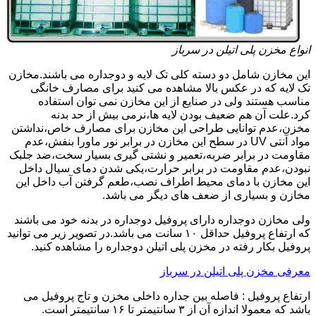
انواع مخزن پلی اتیلن در سرباز
این مخازن شامل دو دسته کلی تک لایه و دوجداره می باشند.مخازن
تک لایه که در عکس بالا مشاهده می کنید برای مصارف خانگی
مناسب هستند ولی در صنایع از این مخازن نمی توان استفاده
کرد.علت آن هم ضعیف بودن لایه ها،نرمی بیش از حد بدنه
مخزن،عدم توانایی طراحی این مخازن برای مصارف خاص،نداشتن
مواد آنتی UV در سطح این مخازن در برابر نور ماورا بنفش،عدم
مقاومت در برابر ضربه،تعمیر و نشتی گیری بسیار سخت،ضد جلبک
نبودن،عدم مقاومت در برابر حرارت،یکی شدن دمای سیال داخل
این مخازن با دمای محیط اطراف نصب،طعم گرفتن آب داخل این
مخازن و بسیاری از ضعف های دیگر می باشد.
ولی مخازن دوجداره دارای پروفیل دوجداره در بدنه خود می باشند
که ارتفاع پروفیل حداقل ۱۰ سانت می باشد.در تصویر زیر می توانید
پروفیل بکار رفته در مخزن پلی اتیلن دوجداره را مشاهده کنید.
معرفی مخزن پلی اتیلن در سرباز
ارتفاع پروفیل : فاصله بین جداره داخلی مخزن و تاج پروفیل می
باشد که معمولا اندازه آن از ۳ سانتیمتر تا ۱۶ سانتیمتر است.