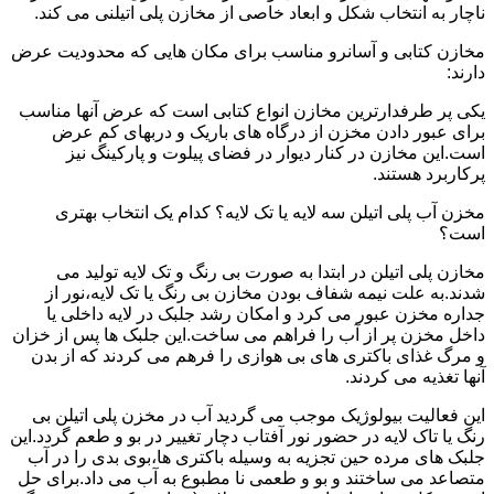
ناچار به انتخاب شکل و ابعاد خاصی از مخازن پلی اتیلنی می کند.
مخازن کتابی و آسانرو مناسب برای مکان هایی که محدودیت عرض
دارند:
یکی پر طرفدارترین مخازن انواع کتابی است که عرض آنها مناسب
برای عبور دادن مخزن از درگاه های باریک و دربهای کم عرض
است.این مخازن در کنار دیوار در فضای پیلوت و پارکینگ نیز
پرکاربرد هستند.
مخزن آب پلی اتیلن سه لایه یا تک لایه؟ کدام یک انتخاب بهتری
است؟
مخازن پلی اتیلن در ابتدا به صورت بی رنگ و تک لایه تولید می
شدند.به علت نیمه شفاف بودن مخازن بی رنگ یا تک لایه،نور از
جداره مخزن عبور می کرد و امکان رشد جلبک در لایه داخلی یا
داخل مخزن پر از آب را فراهم می ساخت.این جلبک ها پس از خزان
و مرگ غذای باکتری های بی هوازی را فرهم می کردند که از بدن
آنها تغذیه می کردند.
این فعالیت بیولوژیک موجب می گردید آب در مخزن پلی اتیلن بی
رنگ یا تاک لایه در حضور نور آفتاب دچار تغییر در بو و طعم گردد.این
جلبک های مرده حین تجزیه به وسیله باکتری ها،بوی بدی را در آب
متصاعد می ساختند و بو و طعمی نا مطبوع به آب می داد.برای حل