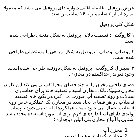
عرض پروفیل : فاصله افقی دیواره های پروفیل می باشد که معمولا
اندازه آن از ۳ سانتیمتر تا ۱۶ سانتیمتر است.
شکل کلی پروفیل :
۱.کاروگیتی : قسمت بالایی پروفیل به شکل منحنی طراحی شده
است.
۲.روصاف توصاف : پروفیل به شکل مربعی یا مستطیلی طراحی
شده است.
۳.اسپیرال کاروگیت : پروفیل به شکل ذوزنقه طراحی شده است.
وجود دیوایدر جداکننده در مخازن :
فضای داخلی مخزن را به چند فضای مجزا تقسیم می کند این کار در
مخازن سپتیک تانک،مخازن اسید و تصفیه خانه برای جداسازی
سیالات و روند تصفیه آب صورت می گیرد.در پکیج های تصفیه
فاضلاب در هر فضای ایجاد شده در مخازن یک عملکرد خاص روی
فاضلاب اعمال می شود.نتیجه عملکردها باعث می شود تا پساب
تولیدی دارای استانداردهای لازم برای آب مورد استفاده مجدد باشد.
آشنایی با انواع مخازن پلی اتیلن دوجداره :
مخزن آب
مخازن نگهداری مشتقات نفتی