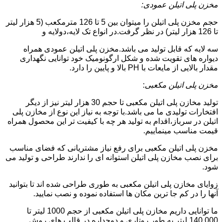
مخزن پلی اتیلن عمودی:
حجم مخزن پلی اتیلن را میتوان بین 5 تا 126 مترمکعب (5 هزار لیتر
تا 126 هزار لیتر) در نظر گرفت.در انواع تک لایه،دولایه و
سه لایه که قابل تولید می باشد.مخزن پلی اتیلن عمودی همراه
دیواره های تقویت شده و شکل ارگونومیک خود توانایی نگهداری
مقدار بالایی از مایعات با PH بالا و پایین را دارد.
مخزن پلی اتیلن مکعبی
:
تولید مخازن پلی اتیلن مکعبی تا حجم 30 هزار لیتر نیز از دیگر
افتخارات تولیدی ما می باشد.با توجه به نیاز این نوع از مخازن پلی
اتیلن در سرباز،اقدام به تولید هر چه با کیفیت تر این محصول همراه
قیمت مناسب مینماییم.
مخزن پلی اتیلن مکعبی برای رفع نیاز مشتریانی که فضای مناسب
برای نصب مخازن پلی اتیلن استوانه ای را ندارند طراحی و تولید می
شود.
زوایای مخازن پلی اتیلن مکعبی به طوری طراحی شده اند تا بتوانید
آنها را در کم جا ترین مکان ها استفاده نموده و نصب نمایید.
ما توانایی داریم مخازن پلی اتیلن مکعبی از حجم 1000 لیتر تا
140.000 لیتر به طور روتاری و دوجداره در قالب های روش