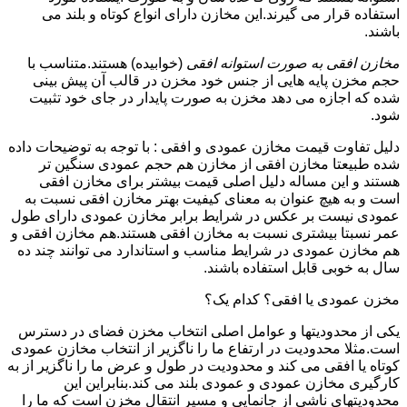
استفاده قرار می گیرند.این مخازن دارای انواع کوتاه و بلند می
باشند.
مخازن افقی به صورت استوانه افقی
(خوابیده) هستند.متناسب با
حجم مخزن پایه هایی از جنس خود مخزن در قالب آن پیش بینی
شده که اجازه می دهد مخزن به صورت پایدار در جای خود تثبیت
شود.
دلیل تفاوت قیمت مخازن عمودی و افقی : با توجه به توضیحات داده
شده طبیعتا مخازن افقی از مخازن هم حجم عمودی سنگین تر
هستند و این مساله دلیل اصلی قیمت بیشتر برای مخازن افقی
است و به هیچ عنوان به معنای کیفیت بهتر مخازن افقی نسبت به
عمودی نیست بر عکس در شرایط برابر مخازن عمودی دارای طول
عمر نسبتا بیشتری نسبت به مخازن افقی هستند.هم مخازن افقی و
هم مخازن عمودی در شرایط مناسب و استاندارد می توانند چند ده
سال به خوبی قابل استفاده باشند.
مخزن عمودی یا افقی؟ کدام یک؟
یکی از محدودیتها و عوامل اصلی انتخاب مخزن فضای در دسترس
است.مثلا محدودیت در ارتفاع ما را ناگزیر از انتخاب مخازن عمودی
کوتاه یا افقی می کند و محدودیت در طول و عرض ما را ناگزیر از به
کارگیری مخازن عمودی و عمودی بلند می کند.بنابراین این
محدودیتهای ناشی از جانمایی و مسیر انتقال مخزن است که ما را