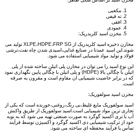
مکعبی
ته قیفی
افقی
عمودی
مخزن اسید کلریدریک:
مخازن ذخیره اسید کلریدریک از XLPE،HDPE،FRP SG تولید می
شوند.این اسید عمدتا در صنایع غذایی،اسیدی شدن چاه نفت،ترشی
فولاد و تولید مواد شیمیایی استفاده می شود.
این نوع اسید را می توان در مخازن پلی اتیلن ساخته شده از پلی
اتیلن با چگالی بالا (HDPE) و پلی اتیلن با چگالی پایین نگهداری نمود
که در برابر خاصیت شیمیایی ان مقاوم است و مقرون به صرفه
است.
مخزن اسید سولفوریک:
اسید سولفوریک مایع غلیظ،بی رنگ،روغنی،خورنده است که یکی از
تجاری ترین مواد شیمیایی است.اسید سولفوریک از طریق واکنش
آب با تری اکسید گوگرد به صورت صنعتی تهیه می شود که به نوبه
خود از ترکیب شیمیایی دی اکسید گوگرد و اکسیژن توسط فرآیند
تماس یا فرآیند محفظه ای ساخته می شود.