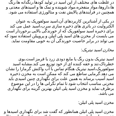
در غلظت های مختلف از این اسید در تولید کودها،رنگدانه ها،رنگ
ها،داروها،مواد منفجره،مواد شوینده و نمک ها و اسیدهای معدنی و
همچنین در فرآیندهای پالایش نفت و متالورژی استفاده می شود.
در یکی از آشناترین کاربردهای آن،اسید سولفوریک به عنوان
الکترولیت در باتری های ذخیره سازی سرب،اسید عمل می کند
برای ذخیره اسید سولفوریک که از خورندگی بالایی برخوردار است
می بایست از مخزن های اسید پلی اتیلن و پروپیلن استفاده نمود که
می تواند در برابر خاصیت خورندگی آن به خوبی مقاومت نماید.
مخازن اسید نیتریک
:
اسید نیتریک بدون رنگ یا مایع دودی زرد یا قرمز است.بوی
خطرناک،تند و خفه کننده ای از خود توزیع می کند.مشابه اسید
سولفوریک،اسید نیتریک هنگام تماس با آب واکنش گرمازا را نشان
می دهد.گرمایی ساطع می کند که ممکن است به مخزن ذخیره
اسید آسیب برساند به همین علت برای نگهداری چنین اسیدی باید
مخزنی مناسب انتخاب شود تا تمام نگرانی ها را در این موضوع
برطرف نماید و مخزن اسید پلی اتیلن بهترین گزینه برای نگهداری
می باشد.
مخزن اسید پلی اتیلن:
مخزن اسید پلی اتیلن همانطور که گفت شد برای نگهداری اسیدها و