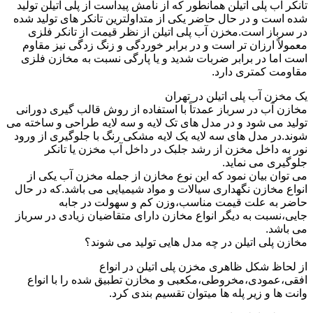
تانکر آب پلی اتیلن همانطور که از نامش پیداست از پلی اتیلن تولید
شده است و در حال حاضر یکی از متداولترین تانکر های تولید شده
در سرباز است.مخزن آب پلی اتیلن از نظر قیمت از تانکر فلزی
معمولاً ارزان تر است و در برابر خوردگی و زنگ زدگی نیز مقاوم
است اما در برابر ضربات شدید و یا پارگی نسبت به مخازن فلزی
مقاومت کمتری دارد.
یک مخزن آب پلی اتیلن در تهران
مخازن آب در سرباز عمدتاً با استفاده از روش قالب گیری دورانی
تولید می شود و در مدل های تک لایه و سه لایه طراحی و ساخته می
شوند.در مدل های سه لایه یک لایه مشکی رنگ با جلوگیری از ورود
نور به داخل مخزن از رشد جلبک در داخل آب مخزن یا تانکر
جلوگیری می نماید.
می توان بیان نمود که این نوع مخازن از جمله مخزن آب یکی از
انواع مخازن نگهداری سیالات و مواد شیمیایی می باشد.که در حال
حاضر به علت قیمت مناسب،وزن کم و سهولت در جابه
جایی،نسبت به دیگر انواع مخازن دارای متقاضیان زیادی در سرباز
می باشد.
مخازن پلی اتیلن در چه مدل هایی تولید می شوند؟
از لحاظ شکل ظاهری مخزن پلی اتیلن در انواع
افقی،عمودی،مخروطی،مکعبی و مخازن تطبیق شده را با انواع
وانت ها و زیر پله ها میتوان تقسیم بندی کرد.