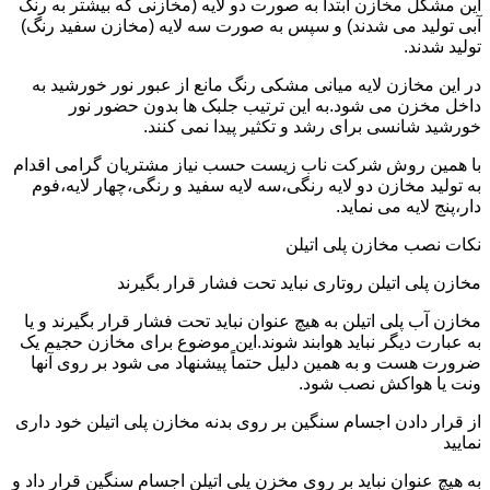
این مشکل مخازن ابتدا به صورت دو لایه (مخازنی که بیشتر به رنگ
آبی تولید می شدند) و سپس به صورت سه لایه (مخازن سفید رنگ)
تولید شدند.
در این مخازن لایه میانی مشکی رنگ مانع از عبور نور خورشید به
داخل مخزن می شود.به این ترتیب جلبک ها بدون حضور نور
خورشید شانسی برای رشد و تکثیر پیدا نمی کنند.
با همین روش شرکت ناب زیست حسب نیاز مشتریان گرامی اقدام
به تولید مخازن دو لایه رنگی،سه لایه سفید و رنگی،چهار لایه،فوم
دار،پنج لایه می نماید.
نکات نصب مخازن پلی اتیلن
مخازن پلی اتیلن روتاری نباید تحت فشار قرار بگیرند
مخازن آب پلی اتیلن به هیچ عنوان نباید تحت فشار قرار بگیرند و یا
به عبارت دیگر نباید هوابند شوند.این موضوع برای مخازن حجیم یک
ضرورت هست و به همین دلیل حتماً پیشنهاد می شود بر روی آنها
ونت یا هواکش نصب شود.
از قرار دادن اجسام سنگین بر روی بدنه مخازن پلی اتیلن خود داری
نمایید
به هیچ عنوان نباید بر روی مخزن پلی اتیلن اجسام سنگین قرار داد و