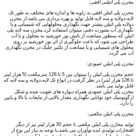
مخزن پلی اتیلنی افقی
:
مخزن پلی اتیلن افقی به زاویه ها و اندازه های مختلف به طور تک
لایه،دولایه و سه لایه قابل تولید و بهره برداری می باشد.از مخزن
دولایه پلی اتیلن بیشتر جهت نگهداری محلولهایی که شیمیایی و یا
نگهداری آب بصورت دفنی میتوان استفاده کرد.مخزن سه لایه پلی
اتیلن که بمنظور ممانعت از تابش نور خورشید به محلول و یا آب
طراحی می شود،که باعث جلوگیری از اثر نور خورشید بر روی
محلول های شیمیایی و یا ممانعت از تکثیر جلبک در مخزن نگهداری
آب می گردد.
مخزن پلی اتیلن عمودی
:
حجم مخزن پلی اتیلن را میتوان بین 5 تا 126 مترمکعب (5 هزار لیتر
تا 126 هزار لیتر) در نظر گرفت.در انواع تک لایه،دولایه و سه لایه که
قابل تولید می باشد.
مخزن پلی اتیلن عمودی همراه دیواره های تقویت شده و شکل
ارگونومیک خود توانایی نگهداری مقدار بالایی از مایعات با بالا و پایین
را دارد.
مخزن پلی اتیلن مکعبی:
تولید مخازن پلی اتیلن مکعبی تا حجم 30 هزار لیتر نیز از دیگر
افتخارات تولیدی ایده نوآوران می باشد.با توجه به نیاز این نوع از
مخازن پلی اتیلن در سرباز،اقدام به تولید هر چه با کیفیت تر این