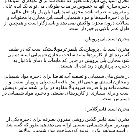
مخزن اسید پلی اتیلن همانطور که گفت شد برای نگهداری اسیدها و
ذخیره سازی آنها به خصوص در مدت طولانی می تواند یک ایده عالی
و مقرون به صرفه باشد.مخزن اسید پلی اتیلن یک راه حل عالی
برای ذخیره اسیدها و مواد شیمیایی است.این مخازن با محتویات و
سیالات درون مخزن واکنش نمی دهد و ناسازگار است و همچنین از
طول عمر بالایی برخوردار است.
مخزن اسید پلی پروپیلن:
مخزن اسید پلی پروپیلن،یک پلیمر ترموپلاستیک است که در طیف
گسترده ای از کاربردها مانند ساخت مخازن شیمیایی استفاده می
شود.مخازن پلی پروپیلن در جایی که مایعات با دمای بالا نیاز به
ذخیره یا پردازش دارند ایده آل هستند.
در بخش های شیمیایی و تصفیه آب،تقاضا برای ذخیره مواد شیمیایی
و مخازن اسیدی تهاجمی افزایش یافته است.پلی پروپیلن سفت و
سخت،فاقد بو با قدرت ضربه بالا،مقاوم در برابر اشعه ماوراء بنفش
است و برای بسیاری از کاربردهای صنعتی و ذخیره مواد شیمیایی در
دسترس است.
مخزن اسید فایبرگلاس:
مخزن اسید فایبر گلاس روشی مقرون بصرفه برای ذخیره یکی از
مهمترین مواد شیمیایی صنعتی ارائه می دهد.همانطور که گفته شد
از اسید سولفوریک در تولید کود،ساخت مواد شیمیایی،پالایش