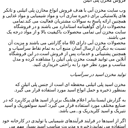
فروش مخزن پلی اتیلن
وب سایت مخزن آبی با هدف فروش انواع مخازن پلی اتیلنی و تانکر
های پلاستیکی برای ذخیره سازی آب و مواد شیمیایی و مواد غذایی و
همچنین ارائه پاسخ به سوالات مشتریان فعالیت می کند.تمامی
محصولات دارای گواهینامه استاندارد می باشند و در فروشگاه
سایت مخزن آبی تمامی محصولات باکیفیت بالا و از مواد درجه یک
می باشند.
محصولات مخزن آبی دارای 60 ماه گارانتی می باشند و مزیت آن
نسبت به دیگران ارسال آسان منبع آب به تمام نقاط سرآسیاب و
همچنین پشتیبانی و خدمات پس از فروش است.در این فروشگاه
آنلاین می توانید قیمت مخزن پلی اتیلن را مشاهده کرده و مدل
مناسب و مورد نظر خود را به راحتی خریداری کنید.
تولید مخزن اسید در سرآسیاب
مخزن اسید پلی اتیلنی محفظه ای است از جنس پلی اتیلن که
بمنظور ذخیره و حمل انواع اسید مورد استفاده قرار می گیرد.
به گزارش ایسنا،بنابر اعلام هلدینگ برتر،از اسید های پرکاربرد که در
صنایع مختلف مورد استفاده قرار می گیرد: اسید سولفوریک و اسید
نتیریک و اسید کلریدریک و...می باشد.
اگر از اسیدها در فرایند فرآیندهای شیمیایی یا تولیدی در کارخانه خود
استفاده می نمایید،ذخیره و مدیریت مناسب اسید بسیار مهم می