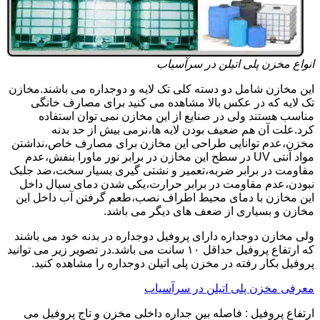
انواع مخزن پلی اتیلن در سرآسیاب
این مخازن شامل دو دسته کلی تک لایه و دوجداره می باشند.مخازن
تک لایه که در عکس بالا مشاهده می کنید برای مصارف خانگی
مناسب هستند ولی در صنایع از این مخازن نمی توان استفاده
کرد.علت آن هم ضعیف بودن لایه ها،نرمی بیش از حد بدنه
مخزن،عدم توانایی طراحی این مخازن برای مصارف خاص،نداشتن
مواد آنتی UV در سطح این مخازن در برابر نور ماورا بنفش،عدم
مقاومت در برابر ضربه،تعمیر و نشتی گیری بسیار سخت،ضد جلبک
نبودن،عدم مقاومت در برابر حرارت،یکی شدن دمای سیال داخل
این مخازن با دمای محیط اطراف نصب،طعم گرفتن آب داخل این
مخازن و بسیاری از ضعف های دیگر می باشد.
ولی مخازن دوجداره دارای پروفیل دوجداره در بدنه خود می باشند
که ارتفاع پروفیل حداقل ۱۰ سانت می باشد.در تصویر زیر می توانید
پروفیل بکار رفته در مخزن پلی اتیلن دوجداره را مشاهده کنید.
معرفی مخزن پلی اتیلن در سرآسیاب
ارتفاع پروفیل : فاصله بین جداره داخلی مخزن و تاج پروفیل می