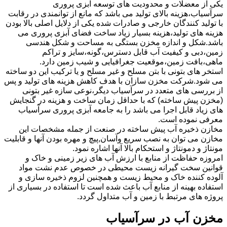
یکی از معضلات و محدودیت های توسعه آبزی پروری
سرآسیاب،هزینه بالای تولید می باشد که مانع از توانمندی در رقابت
با تولید کنندگان خارجی و صادرات شده یکی از دلایل اصلی بالا بودن
هزینه های تولید،هزینه بسیار زیاد ساخت فضای آبزی پروری می
باشد.شکل و اندازه مخزن بستگی به مساحت و شکل هندسی
زمین،دبی و کیفیت آب قابل دسترس،گونه،سایز و تراکم
ماهی،بافت زمین،موقعیت جغرافیایی و شیب زمین دارد.
استخر های بتونی با بتن مسلح و غیر مسلح و یا ترکیب این دو ساخته
می شود.شرکت مخزن سازان با هدف کاهش هزینه های تولید و پس
از بررسی های متعدد در سرآسیاب دیگر،نوعی سازه غیر بتونی
(مخزن پیش ساخته) که با حداقل زمان ساخت و هزینه در گنجایش
های زیاد قابل اجرا می باشد را به جامعه آبزی پروری سرآسیاب
معرفی نموده است.
مخازن ذخیره آب پیش ساخته در صنعت از جمله مشخصات این
مخازن می توان به نصب سریع وآسان,پیچ و مهره بودن آنها و قابلیت
مونتاژ و دمونتاژ و استحکام بالا آنها اشاره نمود.
امروزه حفاظت از منابع با ارزش آب های زیر زمینی و خاک و
قوانین سخت گیرانه زیست محیطی در خصوص عدم نشت مواد
آلوده کننده خاک و محیط زیست و همچنین لزوم ذخیره سازی و
استفاده بهینه از منابع آب باعث شده است تا استفاده در بسیاری از
پروژه های مرتبط با زمین و آب متداول گردد.
مخزن آب در سرآسیاب