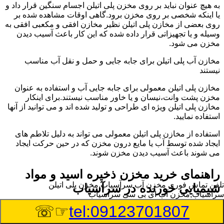
به هیچ عنوان نباید بر روی مخزن پلی اتیلن اجسام سنگین قرار داد و
یا اینکه شخصی بر روی مخزن برود.گاهی اوقات مشاهده شده بر
روی بعضی از مخازن پلی اتیلن نظیر مخازن افقی و مکعبی افقی به
وسیله و یا تجهیزاتی قرار داده شده که این کار باعث آسیب دیدن
مخزن می شود.
مخازن آب پلی اتیلن برای جابه جایی و حمل و نقل آب مناسب
نیستند
مخازن پلی اتیلن معمولی برای جابه جایی آب و استفاده به عنوان
مخزن پشت وانت،نیسان و یا خاور مناسب نیستند.برای اینکار
مخازن پلی اتیلن ویژه ای طراحی و تولید شده اند و می توانید از آنها
استفاده نمایید.
استفاده از مخازن پلی اتیلن معمولی می تواند به دلیل تلاطم های
ایجاد شده توسط آب یا مایع درون مخزن که در حین حرکت ایجاد
می شوند باعث آسیب دیدن مخزن شوند.
راهنمای خرید مخزن ذخیره اسید و مواد
تلفن تماس فوری
مخزن آب سرآسیاب,مخزن پلی اتیلن
شیمیایی خورنده در سرآسیاب
سرآسیاب,مخزن آب ای بی سی سرآسیاب
☞☏
tel:09123701807
مخزن ذخیره اسید و مواد شیمیایی باید به گونه ای تولید شوند که
بتوانند در برابر چگالی نسبتا بالا و خورندگی انواع اسیدها مقاومت