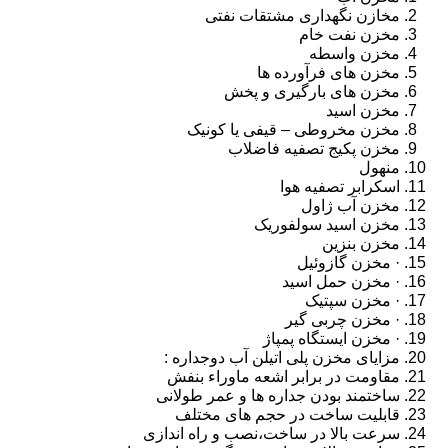
مخازن نگهداری مشتقات نفتی
مخزن نفت خام
مخزن واسطه
مخزن های فرآورده ها
مخزن های بارگیری و پخش
مخزن اسید
مخزن مخروطی – قیفی یا کونیک
مخزن پکیج تصفیه فاضلاب
منهول
اسکرابر تصفیه هوا
مخزن آب ژاول
مخزن اسید سولفوریک
مخزن بنزین
· مخزن گازوئیل
· مخزن حمل اسید
· مخزن سپتیک
· مخزن چربی گیر
· مخزن ایستگاه پمپاژ
مزایای مخزن پلی اتیلن آب دوجداره :
مقاومت در برابر اشعه ماوراء بنفش
ساختمند بودن جداره ها و عمر طولانی
قابلیت ساخت در حجم های مختلف
سرعت بالا در ساخت،نصب و راه اندازی