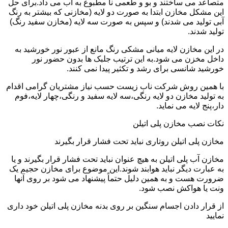
متصاعد می ساختند و بو و طعمی نا مطبوع به آب می داد.برای حل
این مشکل مخازن ابتدا به صورت دو لایه (مخازنی که بیشتر به رنگ
آبی تولید می شدند) و سپس به صورت سه لایه (مخازن سفید رنگ)
تولید شدند.
در این مخازن لایه میانی مشکی رنگ مانع از عبور نور خورشید به
داخل مخزن می شود.به این ترتیب جلبک ها بدون حضور نور
خورشید شانسی برای رشد و تکثیر پیدا نمی کنند.
با همین روش شرکت ناب زیست حسب نیاز مشتریان گرامی اقدام
به تولید مخازن دو لایه رنگی،سه لایه سفید و رنگی،چهار لایه،فوم
دار،پنج لایه می نماید.
نکات نصب مخازن پلی اتیلن
مخازن پلی اتیلن روتاری نباید تحت فشار قرار بگیرند
مخازن آب پلی اتیلن به هیچ عنوان نباید تحت فشار قرار بگیرند و یا
به عبارت دیگر نباید هوابند شوند.این موضوع برای مخازن حجیم یک
ضرورت هست و به همین دلیل حتماً پیشنهاد می شود بر روی آنها
ونت یا هواکش نصب شود.
از قرار دادن اجسام سنگین بر روی بدنه مخازن پلی اتیلن خود داری
نمایید