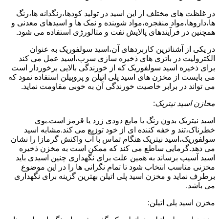
در غلظت های مختلف از این اسید در تولید کودها،رنگدانه ها،رنگ
ها،داروها،مواد منفجره،مواد شوینده و نمک ها و اسیدهای معدنی و
همچنین در فرآیندهای پالایش نفت و متالورژی استفاده می شود.
در یکی از آشناترین کاربردهای آن،اسید سولفوریک به عنوان
الکترولیت در باتری های ذخیره سازی سرب،اسید عمل می کند
برای ذخیره اسید سولفوریک که از خورندگی بالایی برخوردار است
می بایست از مخزن های اسید پلی اتیلن و پروپیلن استفاده نمود که
می تواند در برابر خاصیت خورندگی آن به خوبی مقاومت نماید.
مخازن اسید نیتریک
:
اسید نیتریک بدون رنگ یا مایع دودی زرد یا قرمز است.بوی
خطرناک،تند و خفه کننده ای از خود توزیع می کند.مشابه اسید
سولفوریک،اسید نیتریک هنگام تماس با آب واکنش گرمازا را نشان
می دهد.گرمایی ساطع می کند که ممکن است به مخزن ذخیره
اسید آسیب برساند به همین علت برای نگهداری چنین اسیدی باید
مخزنی مناسب انتخاب شود تا تمام نگرانی ها را در این موضوع
برطرف نماید و مخزن اسید پلی اتیلن بهترین گزینه برای نگهداری
می باشد.
مخزن اسید پلی اتیلن: