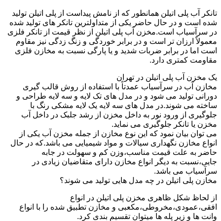
تانکر آب پلی اتیلن همانطور که از نامش پیداست از پلی اتیلن تولید
شده است و در حال حاضر یکی از متداولترین تانکر های تولید شده
در سرآسیاب است.مخزن آب پلی اتیلن از نظر قیمت از تانکر فلزی
معمولاً ارزان تر است و در برابر خوردگی و زنگ زدگی نیز مقاوم
است اما در برابر ضربات شدید و یا پارگی نسبت به مخازن فلزی
مقاومت کمتری دارد.
یک مخزن آب پلی اتیلن در تهران
مخازن آب در سرآسیاب عمدتاً با استفاده از روش قالب گیری
دورانی تولید می شود و در مدل های تک لایه و سه لایه طراحی و
ساخته می شوند.در مدل های سه لایه یک لایه مشکی رنگ با
جلوگیری از ورود نور به داخل مخزن از رشد جلبک در داخل آب
مخزن یا تانکر جلوگیری می نماید.
می توان بیان نمود که این نوع مخازن از جمله مخزن آب یکی از
انواع مخازن نگهداری سیالات و مواد شیمیایی می باشد.که در حال
حاضر به علت قیمت مناسب،وزن کم و سهولت در جابه
جایی،نسبت به دیگر انواع مخازن دارای متقاضیان زیادی در
سرآسیاب می باشد.
مخازن پلی اتیلن در چه مدل هایی تولید می شوند؟
از لحاظ شکل ظاهری مخزن پلی اتیلن در انواع
افقی،عمودی،مخروطی،مکعبی و مخازن تطبیق شده را با انواع
وانت ها و زیر پله ها میتوان تقسیم بندی کرد.