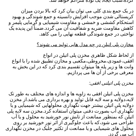
کرده،سبب ایجاد یک توده متراکم خواهد شد.
در یک جمع بندی کلی می توان بیان کرد که بالا بردن میزان
کریستالی شدن موجب افزایش دانسیته و جمع شوندگی و بهبود
استحکام کششی و خمشی و مقاومت شیمیایی و گرمایی پلیمر و
کاهش مقاومت ضربه و شفافیت آن می گردد.ضمناً این پدیده یک
نواختی در جمع شوندگی قطعه نهایی را می کاهد.
مخازن پلی اتیلن در چه مدل هایی تولید می شوند؟
از لحاظ شکل ظاهری مخزن پلی اتیلن در انواع
افقی،عمودی،مخروطی،مکعبی و مخازن تطبیق شده را با انواع
وانت ها و زیر پله ها میتوان تقسیم بندی کرد که در این بخش به
معرفی برخی از آن ها می پردازیم.
مخزن پلی اتیلنی افقی:
مخزن پلی اتیلن افقی به زاویه ها و اندازه های مختلف به طور تک
لایه،دولایه و سه لایه قابل تولید و بهره برداری می باشد.از مخزن
دولایه پلی اتیلن بیشتر جهت نگهداری محلولهایی که شیمیایی و یا
نگهداری آب بصورت دفنی میتوان استفاده کرد.مخزن سه لایه پلی
اتیلن که بمنظور ممانعت از تابش نور خورشید به محلول و یا آب
طراحی می شود،که باعث جلوگیری از اثر نور خورشید بر روی
محلول های شیمیایی و یا ممانعت از تکثیر جلبک در مخزن نگهداری
آب می گردد.