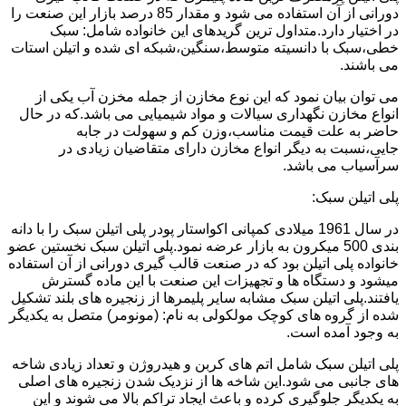
دورانی از آن استفاده می شود و مقدار 85 درصد بازار این صنعت را
در اختیار دارد.متداول ترین گریدهای این خانواده شامل: سبک
خطی،سبک با دانسیته متوسط،سنگین،شبکه ای شده و اتیلن استات
می باشند.
می توان بیان نمود که این نوع مخازن از جمله مخزن آب یکی از
انواع مخازن نگهداری سیالات و مواد شیمیایی می باشد.که در حال
حاضر به علت قیمت مناسب،وزن کم و سهولت در جابه
جایی،نسبت به دیگر انواع مخازن دارای متقاضیان زیادی در
سرآسیاب می باشد.
پلی اتیلن سبک:
در سال 1961 میلادی کمپانی اکواستار پودر پلی اتیلن سبک را با دانه
بندی 500 میکرون به بازار عرضه نمود.پلی اتیلن سبک نخستین عضو
خانواده پلی اتیلن بود که در صنعت قالب گیری دورانی از آن استفاده
میشود و دستگاه ها و تجهیزات این صنعت با این ماده گسترش
یافتند.پلی اتیلن سبک مشابه سایر پلیمرها از زنجیره های بلند تشکیل
شده از گروه های کوچک مولکولی به نام: (مونومر) متصل به یکدیگر
به وجود آمده است.
پلی اتیلن سبک شامل اتم های کربن و هیدروژن و تعداد زیادی شاخه
های جانبی می شود.این شاخه ها از نزدیک شدن زنجیره های اصلی
به یکدیگر جلوگیری کرده و باعث ایجاد تراکم بالا می شوند و این