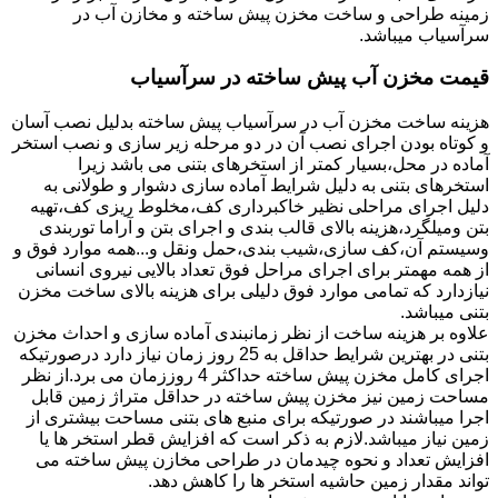
زمینه طراحی و ساخت مخزن پیش ساخته و مخازن آب در
سرآسیاب میباشد.
قیمت مخزن آب پیش ساخته در سرآسیاب
هزینه ساخت مخزن آب در سرآسیاب پیش ساخته بدلیل نصب آسان
و کوتاه بودن اجرای نصب آن در دو مرحله زیر سازی و نصب استخر
آماده در محل،بسیار کمتر از استخرهای بتنی می باشد زیرا
استخرهای بتنی به دلیل شرایط آماده سازی دشوار و طولانی به
دلیل اجرای مراحلی نظیر خاکبرداری کف،مخلوط ریزی کف،تهیه
بتن ومیلگرد،هزینه بالای قالب بندی و اجرای بتن و آراما توربندی
وسیستم آن،کف سازی،شیب بندی،حمل ونقل و...همه موارد فوق و
از همه مهمتر برای اجرای مراحل فوق تعداد بالایی نیروی انسانی
نیازدارد که تمامی موارد فوق دلیلی برای هزینه بالای ساخت مخزن
بتنی میباشد.
علاوه بر هزینه ساخت از نظر زمانبندی آماده سازی و احداث مخزن
بتنی در بهترین شرایط حداقل به 25 روز زمان نیاز دارد درصورتیکه
اجرای کامل مخزن پیش ساخته حداکثر 4 روززمان می برد.از نظر
مساحت زمین نیز مخزن پیش ساخته در حداقل متراژ زمین قابل
اجرا میباشند در صورتیکه برای منبع های بتنی مساحت بیشتری از
زمین نیاز میباشد.لازم به ذکر است که افزایش قطر استخر ها یا
افزایش تعداد و نحوه چیدمان در طراحی مخازن پیش ساخته می
تواند مقدار زمین حاشیه استخر ها را کاهش دهد.