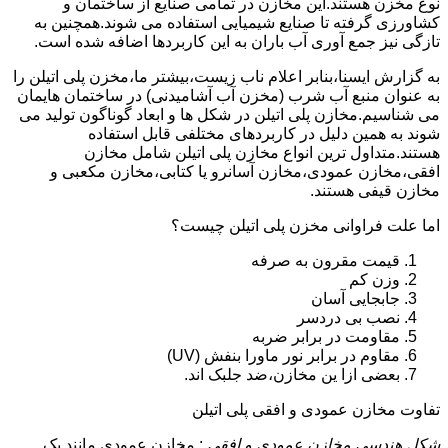
نوع مخزن هستند.این مخازن در تمامی صنایع از ساختمان و
کشاورزی گرفته تا صنایع شیمیایی استفاده می شوند.همچنین به
تازگی نیز جمع آوری آب باران به این کاربردها اضافه شده است.
به گزارش ایسنا،بنابر اعلام ناب زیست،بیشتر ما،مخزن پلی اتیلن را
به عنوان منبع آب شرب (مخزن آب آشامیدنی) در ساختمان هایمان
می شناسیم.مخازن پلی اتیلن در شکل ها و ابعاد گوناگون تولید می
شوند به همین دلیل در کاربردهای مختلفی قابل استفاده
هستند.متداول ترین انواع مخازن پلی اتیلن شامل مخازن
افقی،مخازن عمودی،مخازن آسانرو یا کتابی،مخازن مکعبی و
مخازن قیفی هستند.
اما علت فراوانی مخزن پلی اتیلن چیست؟
قیمت مقرون به صرفه
وزن کم
جابجایی آسان
نصب بی دردسر
مقاومت در برابر ضربه
مقاوم در برابر نور ماورا بنفش (UV)
بعضی ازا ین مخازن،ضد جلبک اند.
تفاوت مخازن عمودی و افقی پلی اتیلن
شکل هندسی مخازن عمودی و افقی
: مخازن عمودی مانند یک