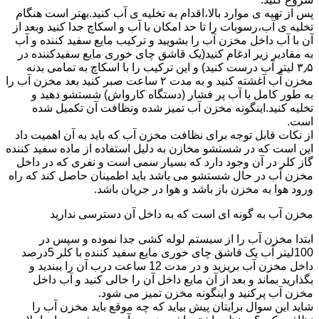
پس از تهیه ی موارد بالا،اقدام به تخلیه ی آب کنید.بهتر است هنگام
تخلیه ی آب،رسوبات را تا حد امکان با آب و اسکاچ جدا کنید وبعد از
آن با آب داخل مخزن آب را بشویید و ترکیب مایع سفید کننده و آب
به مقادیر زیر ادغام کنید(یک قاشق چای خوری مایع سفیدکننده در
۳٫۵ لیتر آب درست کنید) و این ترکیب را با اسکاچ به تمامی بدنه
مخزن آّب آغشته کنید و به مدت ۲ ساعت صبر کنید بعد مخزن آب را
به طور کامل با آب پر فشار (دستگاه کارواش) شستشو دهید و
تخلیه کنید.اینگونه مخزن آب تمیز شده ونظافت آن تکمیل شده
است.
از نکات قابل توجه برای نظافت مخزن آب که باید به آن اهمیت داد
این است که در شستشو مخازن به دلیل استفاده از ماده سفید کننده
گاز کلر در آن وجود دارد که بسیار سمی است و نفری که در داخل
مخزن آب در حال شستشو می باشد باید اطمینان حاصل کند که راه
ورود هوا به مخزن باز باشد و هوا در جریان باشد.
مخزن آب به گونه ای است که به داخل آن دسترسی ندارید
ابتدا مخزن آب را از سیستم لوله کشی جدا نموده و سپس در
100لیتر آب یک قاشق چای خوری مایع سفید کننده با کلر 5درصد
داخل مخزن آب بریزید و در مدت 12 ساعت درب آن را ببندید و
بگذارید بماند و بعد از آن مایع داخل آن را خالی کنید و آب داخل
مخزن آب پرکنید و اینگونه مخزن تمیز می شود.
شاید این سوال برایتان پیش بیاید که چه موقع باید مخزن آب را