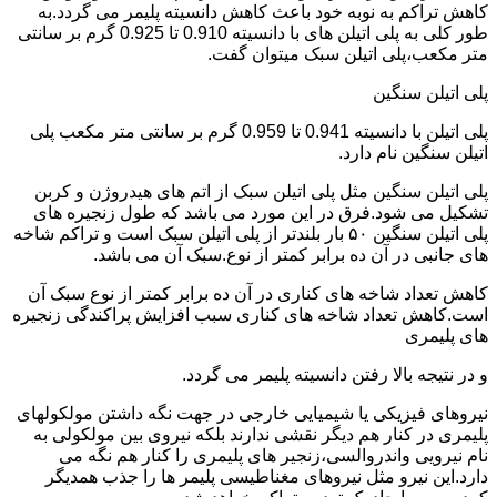
کاهش تراکم به نوبه خود باعث کاهش دانسیته پلیمر می گردد.به
طور کلی به پلی اتیلن های با دانسیته 0.910 تا 0.925 گرم بر سانتی
متر مکعب،پلی اتیلن سبک میتوان گفت.
پلی اتیلن سنگین
پلی اتیلن با دانسیته 0.941 تا 0.959 گرم بر سانتی متر مکعب پلی
اتیلن سنگین نام دارد.
پلی اتیلن سنگین مثل پلی اتیلن سبک از اتم های هیدروژن و کربن
تشکیل می شود.فرق در این مورد می باشد که طول زنجیره های
پلی اتیلن سنگین ۵۰ بار بلندتر از پلی اتیلن سبک است و تراکم شاخه
های جانبی در آن ده برابر کمتر از نوع.سبک آن می باشد.
کاهش تعداد شاخه های کناری در آن ده برابر کمتر از نوع سبک آن
است.کاهش تعداد شاخه های کناری سبب افزایش پراکندگی زنجیره
های پلیمری
و در نتیجه بالا رفتن دانسیته پلیمر می گردد.
نیروهای فیزیکی یا شیمیایی خارجی در جهت نگه داشتن مولکولهای
پلیمری در کنار هم دیگر نقشی ندارند بلکه نیروی بین مولکولی به
نام نیرویی واندروالسی،زنجیر های پلیمری را کنار هم نگه می
دارد.این نیرو مثل نیروهای مغناطیسی پلیمر ها را جذب همدیگر