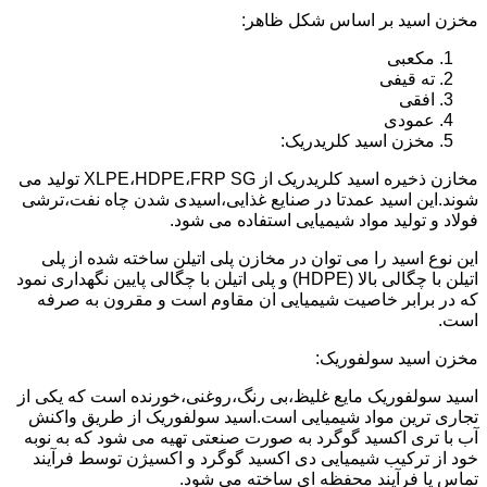
مخزن اسید بر اساس شکل ظاهر:
مکعبی
ته قیفی
افقی
عمودی
مخزن اسید کلریدریک:
مخازن ذخیره اسید کلریدریک از XLPE،HDPE،FRP SG تولید می
شوند.این اسید عمدتا در صنایع غذایی،اسیدی شدن چاه نفت،ترشی
فولاد و تولید مواد شیمیایی استفاده می شود.
این نوع اسید را می توان در مخازن پلی اتیلن ساخته شده از پلی
اتیلن با چگالی بالا (HDPE) و پلی اتیلن با چگالی پایین نگهداری نمود
که در برابر خاصیت شیمیایی ان مقاوم است و مقرون به صرفه
است.
مخزن اسید سولفوریک:
اسید سولفوریک مایع غلیظ،بی رنگ،روغنی،خورنده است که یکی از
تجاری ترین مواد شیمیایی است.اسید سولفوریک از طریق واکنش
آب با تری اکسید گوگرد به صورت صنعتی تهیه می شود که به نوبه
خود از ترکیب شیمیایی دی اکسید گوگرد و اکسیژن توسط فرآیند
تماس یا فرآیند محفظه ای ساخته می شود.