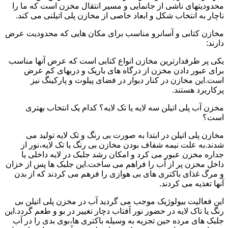
محدودیتهای ناشی از جانمایی و مسیر انتقال مخزن است که ما را
ناچار به انتخاب شکل و ابعاد خاصی از مخازن پلی اتیلنی می کند.
مخازن کتابی و آسانرو مناسب برای مکان هایی که محدودیت عرض
دارند:
یکی پر طرفدارترین مخازن انواع کتابی است که عرض آنها مناسب
برای عبور دادن مخزن از درگاه های باریک و دربهای کم عرض
است.این مخازن در کنار دیوار در فضای پیلوت و پارکینگ نیز
پرکاربرد هستند.
مخزن آب پلی اتیلن سه لایه یا تک لایه؟ کدام یک انتخاب بهتری
است؟
مخازن پلی اتیلن در ابتدا به صورت بی رنگ و تک لایه تولید می
شدند.به علت نیمه شفاف بودن مخازن بی رنگ یا تک لایه،نور از
جداره مخزن عبور می کرد و امکان رشد جلبک در لایه داخلی یا
داخل مخزن پر از آب را فراهم می ساخت.این جلبک ها پس از خزان
و مرگ غذای باکتری های بی هوازی را فرهم می کردند که از بدن
آنها تغذیه می کردند.
این فعالیت بیولوژیک موجب می گردید آب در مخزن پلی اتیلن بی
رنگ یا تاک لایه در حضور نور آفتاب دچار تغییر در بو و طعم گردد.این
جلبک های مرده حین تجزیه به وسیله باکتری ها،بوی بدی را در آب