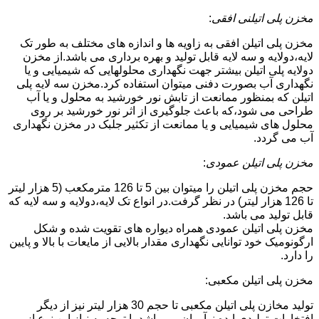
مخزن پلی اتیلنی افقی
:
مخزن پلی اتیلن افقی به زاویه ها و اندازه های مختلف به طور تک
لایه،دولایه و سه لایه قابل تولید و بهره برداری می باشد.از مخزن
دولایه پلی اتیلن بیشتر جهت نگهداری محلولهایی که شیمیایی و یا
نگهداری آب بصورت دفنی میتوان استفاده کرد.مخزن سه لایه پلی
اتیلن که بمنظور ممانعت از تابش نور خورشید به محلول و یا آب
طراحی می شود،که باعث جلوگیری از اثر نور خورشید بر روی
محلول های شیمیایی و یا ممانعت از تکثیر جلبک در مخزن نگهداری
آب می گردد.
مخزن پلی اتیلن عمودی
:
حجم مخزن پلی اتیلن را میتوان بین 5 تا 126 مترمکعب (5 هزار لیتر
تا 126 هزار لیتر) در نظر گرفت.در انواع تک لایه،دولایه و سه لایه که
قابل تولید می باشد.
مخزن پلی اتیلن عمودی همراه دیواره های تقویت شده و شکل
ارگونومیک خود توانایی نگهداری مقدار بالایی از مایعات با بالا و پایین
را دارد.
مخزن پلی اتیلن مکعبی:
تولید مخازن پلی اتیلن مکعبی تا حجم 30 هزار لیتر نیز از دیگر
افتخارات تولیدی ایده نوآوران می باشد.با توجه به نیاز این نوع از