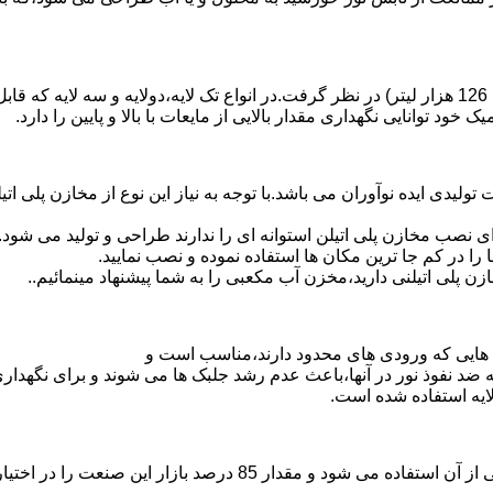
د توانایی نگهداری مقدار بالایی از مایعات با بالا و پایین را دارد.
30 هزار لیتر نیز از دیگر افتخارات تولیدی ایده نوآوران می باشد.با توجه به نیاز این نو
 نصب مخازن پلی اتیلن استوانه ای را ندارند طراحی و تولید می شود.
 را در کم جا ترین مکان ها استفاده نموده و نصب نمایید.
لی اتیلنی دارید،مخزن آب مکعبی را به شما پیشنهاد مینمائیم..
هایی که ورودی های محدود دارند،مناسب است و
ایه ضد نفوذ نور در آنها،باعث عدم رشد جلبک ها می شوند و برای نگه
ایه استفاده شده است.
پلی اتیلن پرمصرف ترین ماده پلیمری که در صنعت قالب گیری دورانی ا