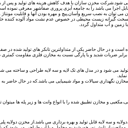
ته می شود.شرکت مخزن سازان با هدف کاهش هزینه های تولید و پس از 
ابل اجرا می باشد را به جامعه آبزی پروری صفاشهر معرفی نموده اس
ان به نصب سریع وآسان,پیچ و مهره بودن آنها و قابلیت مونتاژ و دمون
ن سخت گیرانه زیست محیطی در خصوص عدم نشت مواد آلوده کننده خاک
ا زمین و آب متداول گردد.
شده است و در حال حاضر یکی از متداولترین تانکر های تولید شده در صف
 برابر ضربات شدید و یا پارگی نسبت به مخازن فلزی مقاومت کمتری دا
ولید می شود و در مدل های تک لایه و سه لایه طراحی و ساخته می شون
ماید.
اع مخازن نگهداری سیالات و مواد شیمیایی می باشد.که در حال حاضر 
عبی و مخازن تطبیق شده را با انواع وانت ها و زیر پله ها میتوان ت
دولایه و سه لایه قابل تولید و بهره برداری می باشد.از مخزن دولایه پ
 ممانعت از تابش نور خورشید به محلول و یا آب طراحی می شود،که با