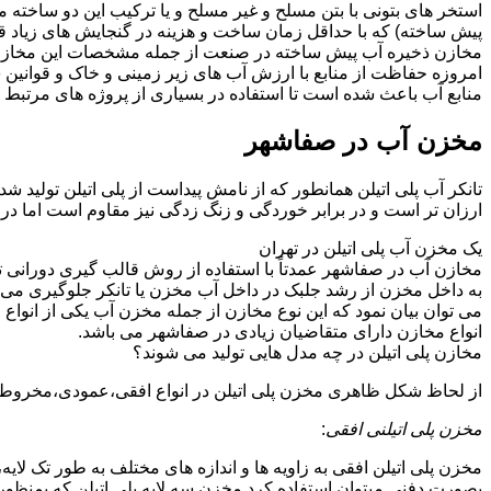
استخر های بتونی با بتن مسلح و غیر مسلح و یا ترکیب این دو ساخ
پیش ساخته) که با حداقل زمان ساخت و هزینه در گنجایش های زیاد ق
مخازن ذخیره آب پیش ساخته در صنعت از جمله مشخصات این مخازن می تو
امروزه حفاظت از منابع با ارزش آب های زیر زمینی و خاک و قوانی
منابع آب باعث شده است تا استفاده در بسیاری از پروژه های مرتبط ب
مخزن آب در صفاشهر
تانکر آب پلی اتیلن همانطور که از نامش پیداست از پلی اتیلن تولید 
ارزان تر است و در برابر خوردگی و زنگ زدگی نیز مقاوم است اما در
یک مخزن آب پلی اتیلن در تهران
مخازن آب در صفاشهر عمدتاً با استفاده از روش قالب گیری دورانی ت
به داخل مخزن از رشد جلبک در داخل آب مخزن یا تانکر جلوگیری می ن
می توان بیان نمود که این نوع مخازن از جمله مخزن آب یکی از انو
انواع مخازن دارای متقاضیان زیادی در صفاشهر می باشد.
مخازن پلی اتیلن در چه مدل هایی تولید می شوند؟
از لحاظ شکل ظاهری مخزن پلی اتیلن در انواع افقی،عمودی،مخروطی،مک
مخزن پلی اتیلنی افقی
:
مخزن پلی اتیلن افقی به زاویه ها و اندازه های مختلف به طور تک لایه،
بصورت دفنی میتوان استفاده کرد.مخزن سه لایه پلی اتیلن که بمنظور