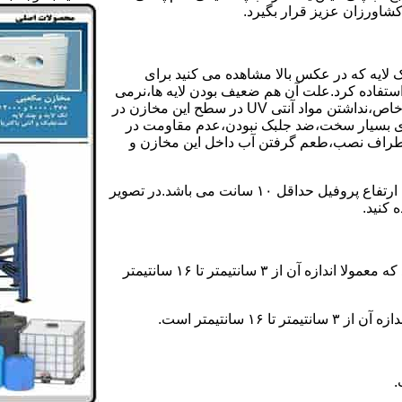
کشاورزان عزیز قرار بگیرد.
 لایه که در عکس بالا مشاهده می کنید برای
ستفاده کرد.علت آن هم ضعیف بودن لایه ها،نرمی
بیش از حد بدنه مخزن،عدم توانایی طراحی این مخازن برای مصارف خاص،نداشتن مواد آنتی UV در سطح این مخازن در
یری بسیار سخت،ضد جلبک نبودن،عدم مقاومت در
اطراف نصب،طعم گرفتن آب داخل این مخازن و
ولی مخازن دوجداره دارای پروفیل دوجداره در بدنه خود می باشند که ارتفاع پروفیل حداقل ۱۰ سانت می باشد.در تصویر
 کنید.
ارتفاع پروفیل : فاصله بین جداره داخلی مخزن و تاج پروفیل می باشد که معمولا اندازه آن از ۳ سانتیمتر تا ۱۶ سانتیمتر
سانتیمتر است.