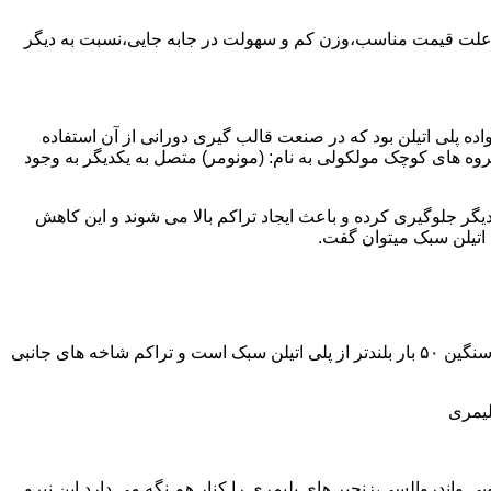
به علت قیمت مناسب،وزن کم و سهولت در جابه جایی،نسبت به دیگر
ه نمود.پلی اتیلن سبک نخستین عضو خانواده پلی اتیلن بود که در صنعت قالب گیری دورانی از آن استفاده
روه های کوچک مولکولی به نام: (مونومر) متصل به یکدیگر به وجود
گر جلوگیری کرده و باعث ایجاد تراکم بالا می شوند و این کاهش
پلی اتیلن سنگین مثل پلی اتیلن سبک از اتم های هیدروژن و کربن تشکیل می شود.فرق در این مورد می باشد که طول زنجیره های پلی اتیلن سنگین ۵۰ بار بلندتر از پلی اتیلن سبک است و تراکم شاخه های جانبی
لیمری
ی واندروالسی،زنجیر های پلیمری را کنار هم نگه می دارد.این نیرو