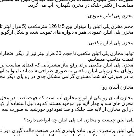
ممانعت از تکثیر جلبک در مخزن نگهداری آب می گردد.
مخزن پلی اتیلن عمودی
:
حجم مخزن پلی اتیلن را میتوان بین 5 تا 126 مترمکعب (5 هزار لیتر تا 126 هزار لیتر) در نظر گرفت.در انواع تک لایه،دولایه و سه لایه که قابل تولید می باشد.
مخزن پلی اتیلن عمودی همراه دیواره های تقویت شده و شکل ارگونومیک خو
مخزن پلی اتیلن مکعبی:
تولید مخازن پلی اتیلن مکعبی تا حجم 
قیمت مناسب مینماییم.
مخزن پلی اتیلن مکعبی برای رفع نیاز مشتریانی که فضای مناسب برای
زوایای مخازن پلی اتیلن مکعبی به طوری طراحی شده اند تا بتوانید آنها
ما در صورتی که شما مشتری گرامی مشکل جدی در زوایای دیگر مخازن پ
مخازن آسان رو:
مخازن آسان رو یکی از انواع مخازن آب است که جهت نصب در محل 
مخزن های سه و چهار لایه نیز موجود هستند که به دلیل استفاده از ل
در این مخازن از لایه ضد جلبک و ضد نفوذ نور خورشید به صورت سه ل
پلی اتیلن چیست و مخازن آب پلی اتیلن چه انواعی دارند؟