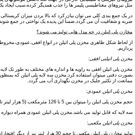
مثل نیروهای مغناطیسی پلیمر ها را جذب همدیگر کرده،سبب ایجاد یک 
در یک جمع بندی کلی می توان بیان کرد که بالا بردن میزان کریست
ضربه و شفافیت آن می گردد.ضمناً این پدیده یک نواختی در جمع شوند
مخازن پلی اتیلن در چه مدل هایی تولید می شوند؟
از لحاظ شکل ظاهری مخزن پلی اتیلن در انواع افقی،عمودی،مخروطی،مک
پردازیم.
مخزن پلی اتیلنی افقی:
مخزن پلی اتیلن افقی به زاویه ها و اندازه های مختلف به طور تک لایه،
بصورت دفنی میتوان استفاده کرد.مخزن سه لایه پلی اتیلن که بمنظور
ممانعت از تکثیر جلبک در مخزن نگهداری آب می گردد.
مخزن پلی اتیلن عمودی:
حجم مخزن پلی اتیلن را میتوان بین 5 تا 126 مترمکعب (5 هزار لیتر تا 126 هزار لیتر) در نظر گرفت.در انواع تک لایه،دولایه و
سه لایه که قابل تولید می باشد.مخزن پلی اتیلن عمودی همراه دیواره های تقویت شد
مخزن پلی اتیلن مکعبی
:
تولید مخازن پلی اتیلن مکعبی تا حجم 