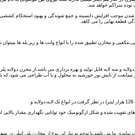
توده متراکم خواهد شد.
الی شدن موجب افزایش دانسیته و جمع شوندگی و بهبود استحکام کشش
گی قطعه نهایی را می کاهد.
عبی و مخازن تطبیق شده را با انواع وانت ها و زیر پله ها میتوان 
دولایه و سه لایه قابل تولید و بهره برداری می باشد.از مخزن دولایه پ
 ممانعت از تابش نور خورشید به محلول و یا آب طراحی می شود،که با
ه و شکل ارگونومیک خود توانایی نگهداری مقدار بالایی از مایعات با PH بالا و پا
30 هزار لیتر نیز از دیگر افتخارات تولیدی ما می باشد.با توجه به نیاز این نوع از مخاز