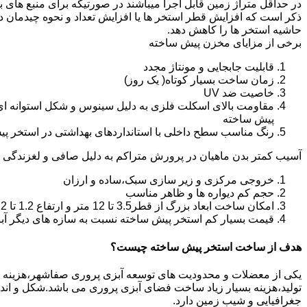
در حداقل متراژ زمین قابل اجرا میباشند در صورتیکه برای منبع های ب
ذکر است که افزایش قطر استخر ها یا افزایش تعداد و نحوه چیدمان 
حاشیه استخر ها را کاهش دهد.
برخی از مزایای مخزن پیش ساخته
قابلیت جابجایی و مونتاژ مجدد
زمان ساخت بسیار کوتاه( یک روز)
خاصیت ضد UV
مقاومت بالای اسکلت فلزی به دلیل سینوس و شکل استوانه ای
پیش ساخته
رنگ مناسب سطح داخلی با استانداردهای بهداشتی در استخر پ
آسیب کمتر بدن ماهیان در پرورش متراکم به دلیل صافی و لغزندگی 
خروجی مرکزی و زیر سازی سبک،ساده و ارزان
حجم کم دیواره ها و ظاهر مناسب
امکان ساخت ابعاد بزرگ از قطر3.5 تا 12 متر و ارتفاع 1.2 تا 2.2 متر
قیمت بسیار کم استخر پیش ساخته نسبت به سازه های دیگر آب
هدف از ساخت استخر پیش ساخته چیست؟
یکی از معضلات و محدودیت های توسعه آبزی پروری صفاشهر،هزینه بالای
تولید،هزینه بسیار زیاد ساخت فضای آبزی پروری می باشد.شکل و ا
جغرافیایی و شیب زمین دارد.