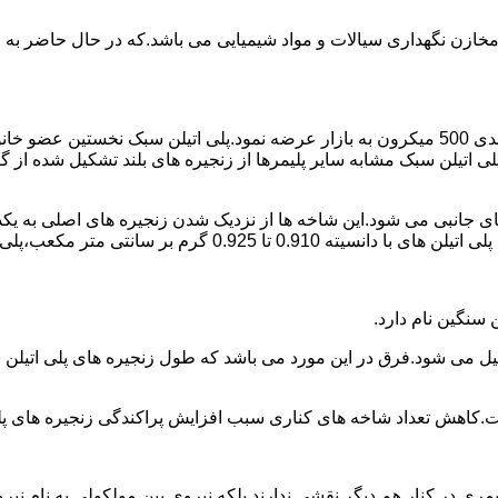
اع مخازن نگهداری سیالات و مواد شیمیایی می باشد.که در حال حاضر 
در سال 1961 میلادی کمپانی اکواستار پودر پلی اتیلن سبک را با دانه بندی 500 میکرون به بازار عرض
لی اتیلن سبک مشابه سایر پلیمرها از زنجیره های بلند تشکیل شده از گ
ی جانبی می شود.این شاخه ها از نزدیک شدن زنجیره های اصلی به یکدی
سانتی متر مکعب،پلی اتیلن سبک میتوان گفت.
ست.کاهش تعداد شاخه های کناری سبب افزایش پراکندگی زنجیره های پ
ی در کنار هم دیگر نقشی ندارند بلکه نیروی بین مولکولی به نام نیروی