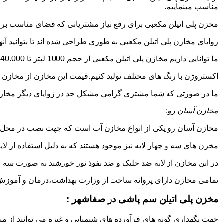
مناسب مینماییم.
مخزن پلی اتیلن مکعبی برای رفع نیاز مشتریانی که فضای مناسب برای
زوایای مخازن پلی اتیلن مکعبی به طوری طراحی شده اند تا بتوانید آنها
ما توانایی داریم مخازن پلی اتیلن مکعبی از حجم 1000 لیتر تا 140.000 لیتر به طور روتاری و دوجداره در قالب های روش
اکستروژن با رنگ های مختلف تولید کنیم.قیمت این مخازن از مخازن ا
ما در صورتی که شما مشتری گرامی مشکل جد در زوایای دیگر مخازن پل
مخازن آسان رو
:
مخازن آسان رو یکی از انواع مخازن آب است که جهت نصب در محل 
مخزن های سه و چهار لایه نیز موجود هستند که به دلیل استفاده از ل
در این مخازن از لایه ضد جلبک و ضد نفوذ نور خورشید به صورت سه ل
تمامی مخازن دارای پروانه ساخت از وزارت بهداشت،درمان و آموزش پزشکی هستند و از موا
مخزن پلی اتیلن سم پاشی در صفاشهر :
جهت نگهداری گونه های فرآورده های شیمیایی و غیره می توانید از من