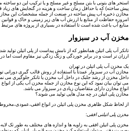
استخر های بتونی با بتن مسلح و غیر مسلح و یا ترکیب این دو ساخت
پیش ساخته) که با حداقل زمان ساخت و هزینه در گنجایش های زیاد ق
مخازن ذخیره آب پیش ساخته در صنعت از جمله مشخصات این مخازن می تو
امروزه حفاظت از منابع با ارزش آب های زیر زمینی و خاک و قوانی
منابع آب باعث شده است تا استفاده در بسیاری از پروژه های مرتبط ب
مخزن آب در سبزوار
تانکر آب پلی اتیلن همانطور که از نامش پیداست از پلی اتیلن تولید 
ارزان تر است و در برابر خوردگی و زنگ زدگی نیز مقاوم است اما در
یک مخزن آب پلی اتیلن در تهران
مخازن آب در سبزوار عمدتاً با استفاده از روش قالب گیری دورانی تو
داخل مخزن از رشد جلبک در داخل آب مخزن یا تانکر جلوگیری می نمای
می توان بیان نمود که این نوع مخازن از جمله مخزن آب یکی از انو
انواع مخازن دارای متقاضیان زیادی در سبزوار می باشد.
مخازن پلی اتیلن در چه مدل هایی تولید می شوند؟
از لحاظ شکل ظاهری مخزن پلی اتیلن در انواع افقی،عمودی،مخروطی،مک
مخزن پلی اتیلنی افقی
:
مخزن پلی اتیلن افقی به زاویه ها و اندازه های مختلف به طور تک لایه،
بصورت دفنی میتوان استفاده کرد.مخزن سه لایه پلی اتیلن که بمنظور