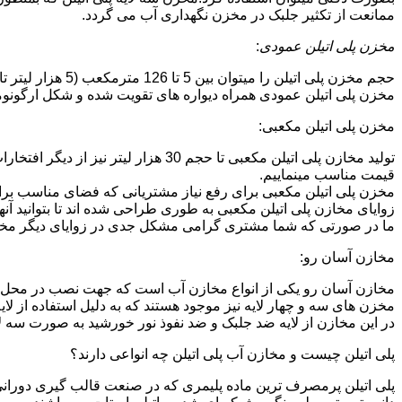
ممانعت از تکثیر جلبک در مخزن نگهداری آب می گردد.
مخزن پلی اتیلن عمودی
:
حجم مخزن پلی اتیلن را میتوان بین 5 تا 126 مترمکعب (5 هزار لیتر تا 126 هزار لیتر) در نظر گرفت.در انواع تک لایه،دولایه و سه لایه که قابل تولید می باشد.
مخزن پلی اتیلن عمودی همراه دیواره های تقویت شده و شکل ارگونومیک خو
مخزن پلی اتیلن مکعبی:
تولید مخازن پلی اتیلن مکعبی تا حجم 
قیمت مناسب مینماییم.
مخزن پلی اتیلن مکعبی برای رفع نیاز مشتریانی که فضای مناسب برای
زوایای مخازن پلی اتیلن مکعبی به طوری طراحی شده اند تا بتوانید آنها
ما در صورتی که شما مشتری گرامی مشکل جدی در زوایای دیگر مخازن پ
مخازن آسان رو:
مخازن آسان رو یکی از انواع مخازن آب است که جهت نصب در محل 
مخزن های سه و چهار لایه نیز موجود هستند که به دلیل استفاده از ل
در این مخازن از لایه ضد جلبک و ضد نفوذ نور خورشید به صورت سه ل
پلی اتیلن چیست و مخازن آب پلی اتیلن چه انواعی دارند؟