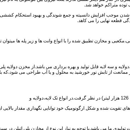
توده متراکم خواهد شد.
الی شدن موجب افزایش دانسیته و جمع شوندگی و بهبود استحکام کشش
گی قطعه نهایی را می کاهد.
عبی و مخازن تطبیق شده را با انواع وانت ها و زیر پله ها میتوان 
دولایه و سه لایه قابل تولید و بهره برداری می باشد.از مخزن دولایه پ
 ممانعت از تابش نور خورشید به محلول و یا آب طراحی می شود،که با
ه و شکل ارگونومیک خود توانایی نگهداری مقدار بالایی از مایعات با PH بالا و پا
30 هزار لیتر نیز از دیگر افتخارات تولیدی ما می باشد.با توجه به نیاز این نوع از مخازن