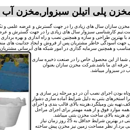
خزن پلی اتیلن سبزوار,مخزن آب 
خزن سازان سال های زیادی را در جهت گسترش و عرضه علمی و تکن
ته است.تیم کارشناسی سبزوار سال های زیادی را در جهت گسترش و ع
اند با بهترین طراحی و سازه و همچنین نصب و راه اندازی و بهره بردار
هت آسودگی خاطر مشتریان پس از فروش و ایجاد جذابیت های منطقی ب
دی شما از این محصول خاص را در صنعت ذخیره سازی
ر حرفه ای ما باشد.شرکت مخزن سازان بعنوان
در سبزوار میباشد.
اه بودن اجرای نصب آن در دو مرحله زیر سازی و
ا استخرهای بتنی به دلیل شرایط آماده سازی دشوار
تهیه بتن ومیلگرد،هزینه بالای قالب بندی و اجرای
مه موارد فوق و از همه مهمتر برای اجرای مراحل
رای هزینه بالای ساخت مخزن بتنی میباشد.
علاوه بر هزینه ساخت از نظر زمانبندی آماده سازی و احداث مخزن بتنی در بهترین شرایط حداقل به 25 روز زمان نیاز
ی کامل مخزن پیش ساخته حداکثر 4 روززمان می برد.از نظر مساحت زمین نیز مخزن پیش ساخته