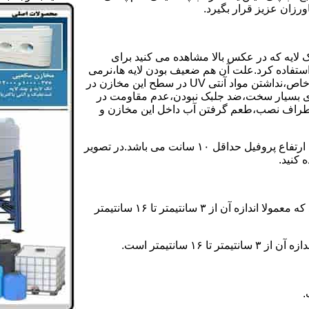
رزان عزیز قرار بگیرد.
 لایه که در عکس بالا مشاهده می کنید برای
ستفاده کرد.علت آن هم ضعیف بودن لایه ها،نرمی
بیش از حد بدنه مخزن،عدم توانایی طراحی این مخازن برای مصارف خاص،نداشتن مواد آنتی UV در سطح این مخازن در
یری بسیار سخت،ضد جلبک نبودن،عدم مقاومت در
اطراف نصب،طعم گرفتن آب داخل این مخازن و
ولی مخازن دوجداره دارای پروفیل دوجداره در بدنه خود می باشند که ارتفاع پروفیل حداقل ۱۰ سانت می باشد.در تصویر
 کنید.
ارتفاع پروفیل : فاصله بین جداره داخلی مخزن و تاج پروفیل می باشد که معمولا اندازه آن از ۳ سانتیمتر تا ۱۶ سانتیمتر
سانتیمتر است.