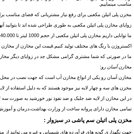
مناسب مینماییم.
مخزن پلی اتیلن مکعبی برای رفع نیاز مشتریانی که فضای مناسب برای
زوایای مخازن پلی اتیلن مکعبی به طوری طراحی شده اند تا بتوانید آنها
ما توانایی داریم مخازن پلی اتیلن مکعبی از حجم 1000 لیتر تا 140.000 لیتر به طور روتاری و دوجداره در قالب های روش
اکستروژن با رنگ های مختلف تولید کنیم.قیمت این مخازن از مخازن ا
ما در صورتی که شما مشتری گرامی مشکل جد در زوایای دیگر مخازن پل
مخازن آسان رو
:
مخازن آسان رو یکی از انواع مخازن آب است که جهت نصب در محل 
مخزن های سه و چهار لایه نیز موجود هستند که به دلیل استفاده از ل
در این مخازن از لایه ضد جلبک و ضد نفوذ نور خورشید به صورت سه ل
تمامی مخازن دارای پروانه ساخت از وزارت بهداشت،درمان و آموزش پزشکی هستند و از موا
مخزن پلی اتیلن سم پاشی در سبزوار :
جهت نگهداری گونه های فرآورده های شیمیایی و غیره می توانید از منب