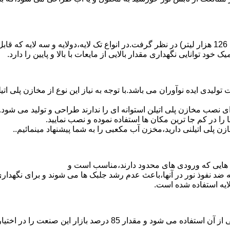
د توانایی نگهداری مقدار بالایی از مایعات با بالا و پایین را دارد.
30 هزار لیتر نیز از دیگر افتخارات تولیدی ایده نوآوران می باشد.با توجه به نیاز این نوع
 نصب مخازن پلی اتیلن استوانه ای را ندارند طراحی و تولید می شود.
 را در کم جا ترین مکان ها استفاده نموده و نصب نمایید.
لی اتیلنی دارید،مخزن آب مکعبی را به شما پیشنهاد مینمائیم..
هایی که ورودی های محدود دارند،مناسب است و
ایه ضد نفوذ نور در آنها،باعث عدم رشد جلبک ها می شوند و برای نگه
ایه استفاده شده است.
پلی اتیلن پرمصرف ترین ماده پلیمری که در صنعت قالب گیری دورانی ا