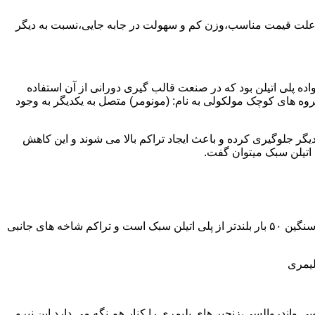
به علت قیمت مناسب،وزن کم و سهولت در جابه جایی،نسبت به دیگر
ه نمود.پلی اتیلن سبک نخستین عضو خانواده پلی اتیلن بود که در صنعت قالب گیری دورانی از آن استفاده
روه های کوچک مولکولی به نام: (مونومر) متصل به یکدیگر به وجود
گر جلوگیری کرده و باعث ایجاد تراکم بالا می شوند و این کاهش
پلی اتیلن سنگین مثل پلی اتیلن سبک از اتم های هیدروژن و کربن تشکیل می شود.فرق در این مورد می باشد که طول زنجیره های پلی اتیلن سنگین ۵۰ بار بلندتر از پلی اتیلن سبک است و تراکم شاخه های جانبی
لیمری
ی واندروالسی،زنجیر های پلیمری را کنار هم نگه می دارد.این نیرو