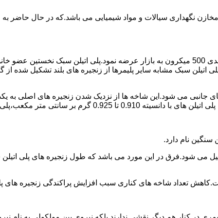
اع مخازن نگهداری سیالات و مواد شیمیایی می باشد.که در حال حاضر 
در سال 1961 میلادی کمپانی اکواستار پودر پلی اتیلن سبک را با دانه بندی 500 میکرون به بازار عرض
لی اتیلن سبک مشابه سایر پلیمرها از زنجیره های بلند تشکیل شده از گ
ی جانبی می شود.این شاخه ها از نزدیک شدن زنجیره های اصلی به یکدی
سانتی متر مکعب،پلی اتیلن سبک میتوان گفت.
ست.کاهش تعداد شاخه های کناری سبب افزایش پراکندگی زنجیره های پ
ی در کنار هم دیگر نقشی ندارند بلکه نیروی بین مولکولی به نام نیروی