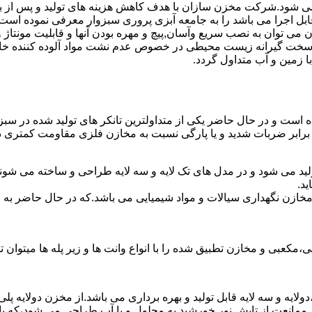
ه می شود.شرکت مخزن سازان با هدف کاهش هزینه های تولید و پس از 
ابل اجرا می باشد را به جامعه آبزی پروری سبزوار معرفی نموده است.
ان به نصب سریع وآسان,پیچ و مهره بودن آنها و قابلیت مونتاژ و دمون
ن سخت گیرانه زیست محیطی در خصوص عدم نشت مواد آلوده کننده خاک
ا زمین و آب متداول گردد.
شده است و در حال حاضر یکی از متداولترین تانکر های تولید شده در سبز
 برابر ضربات شدید و یا پارگی نسبت به مخازن فلزی مقاومت کمتری دا
لید می شود و در مدل های تک لایه و سه لایه طراحی و ساخته می شوند
د.
اع مخازن نگهداری سیالات و مواد شیمیایی می باشد.که در حال حاضر 
عبی و مخازن تطبیق شده را با انواع وانت ها و زیر پله ها میتوان ت
دولایه و سه لایه قابل تولید و بهره برداری می باشد.از مخزن دولایه پ
 ممانعت از تابش نور خورشید به محلول و یا آب طراحی می شود،که با