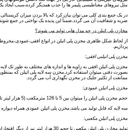
مثل نیروهای مغناطیسی پلیمر ها را جذب همدیگر کرده،سبب ایجاد یک 
در یک جمع بندی کلی می توان بیان کرد که بالا بردن میزان کریست
ضربه و شفافیت آن می گردد.ضمناً این پدیده یک نواختی در جمع شوند
مخازن پلی اتیلن در چه مدل هایی تولید می شوند؟
از لحاظ شکل ظاهری مخزن پلی اتیلن در انواع افقی،عمودی،مخروطی،مک
پردازیم.
مخزن پلی اتیلنی افقی:
مخزن پلی اتیلن افقی به زاویه ها و اندازه های مختلف به طور تک لایه،
بصورت دفنی میتوان استفاده کرد.مخزن سه لایه پلی اتیلن که بمنظور
ممانعت از تکثیر جلبک در مخزن نگهداری آب می گردد.
مخزن پلی اتیلن عمودی:
حجم مخزن پلی اتیلن را میتوان بین 5 تا 126 مترمکعب (5 هزار لیتر تا 126 هزار لیتر) در نظر گرفت.در انواع تک لایه،دولایه و
سه لایه که قابل تولید می باشد.مخزن پلی اتیلن عمودی همراه دیواره های تقویت شد
مخزن پلی اتیلن مکعبی
:
تولید مخازن پلی اتیلن مکعبی تا حجم 