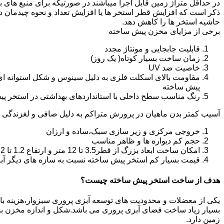
در حداقل متراژ زمین قابل اجرا میباشند در صورتیکه برای منبع های ب
ذکر است که افزایش قطر استخر ها یا افزایش تعداد و نحوه چیدمان 
حاشیه استخر ها را کاهش دهد.
برخی از مزایای مخزن پیش ساخته
قابلیت جابجایی و مونتاژ مجدد
زمان ساخت بسیار کوتاه( یک روز)
خاصیت ضد UV
مقاومت بالای اسکلت فلزی به دلیل سینوس و شکل استوانه ای
پیش ساخته
رنگ مناسب سطح داخلی با استانداردهای بهداشتی در استخر پ
آسیب کمتر بدن ماهیان در پرورش متراکم به دلیل صافی و لغزندگی 
خروجی مرکزی و زیر سازی سبک،ساده و ارزان
حجم کم دیواره ها و ظاهر مناسب
امکان ساخت ابعاد بزرگ از قطر3.5 تا 12 متر و ارتفاع 1.2 تا 2.2 متر
قیمت بسیار کم استخر پیش ساخته نسبت به سازه های دیگر آب
هدف از ساخت استخر پیش ساخته چیست؟
یکی از معضلات و محدودیت های توسعه آبزی پروری سبزوار،هزینه بالای 
بسیار زیاد ساخت فضای آبزی پروری می باشد.شکل و اندازه مخزن 
زمین دارد.