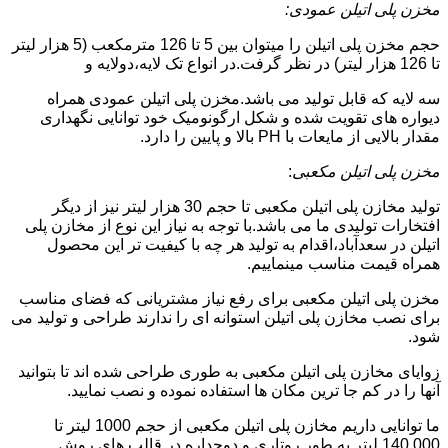
مخزن پلی اتیلن عمودی:
حجم مخزن پلی اتیلن را میتوان بین 5 تا 126 مترمکعب (5 هزار لیتر
تا 126 هزار لیتر) در نظر گرفت.در انواع تک لایه،دولایه و
سه لایه که قابل تولید می باشد.مخزن پلی اتیلن عمودی همراه
دیواره های تقویت شده و شکل ارگونومیک خود توانایی نگهداری
مقدار بالایی از مایعات با PH بالا و پایین را دارد.
مخزن پلی اتیلن مکعبی
:
تولید مخازن پلی اتیلن مکعبی تا حجم 30 هزار لیتر نیز از دیگر
افتخارات تولیدی ما می باشد.با توجه به نیاز این نوع از مخازن پلی
اتیلن در سعدآباد،اقدام به تولید هر چه با کیفیت تر این محصول
همراه قیمت مناسب مینماییم.
مخزن پلی اتیلن مکعبی برای رفع نیاز مشتریانی که فضای مناسب
برای نصب مخازن پلی اتیلن استوانه ای را ندارند طراحی و تولید می
شود.
زوایای مخازن پلی اتیلن مکعبی به طوری طراحی شده اند تا بتوانید
آنها را در کم جا ترین مکان ها استفاده نموده و نصب نمایید.
ما توانایی داریم مخازن پلی اتیلن مکعبی از حجم 1000 لیتر تا
140.000 لیتر به طور روتاری و دوجداره در قالب های روش