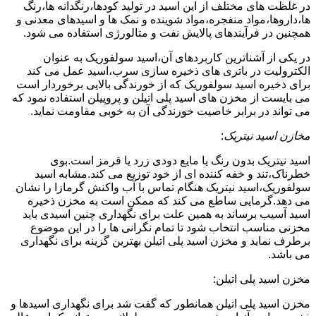
در غلظت های مختلف از این اسید در تولید کودها،رنگدانه ها،رنگ
ها،داروها،مواد منفجره،مواد شوینده و نمک ها و اسیدهای معدنی و
همچنین در فرآیندهای پالایش نفت و متالورژی استفاده می شود.
در یکی از آشناترین کاربردهای آن،اسید سولفوریک به عنوان
الکترولیت در باتری های ذخیره سازی سرب،اسید عمل می کند
برای ذخیره اسید سولفوریک که از خورندگی بالایی برخوردار است
می بایست از مخزن های اسید پلی اتیلن و پروپیلن استفاده نمود که
می تواند در برابر خاصیت خورندگی آن به خوبی مقاومت نماید.
مخازن اسید نیتریک
:
اسید نیتریک بدون رنگ یا مایع دودی زرد یا قرمز است.بوی
خطرناک،تند و خفه کننده ای از خود توزیع می کند.مشابه اسید
سولفوریک،اسید نیتریک هنگام تماس با آب واکنش گرمازا را نشان
می دهد.گرمایی ساطع می کند که ممکن است به مخزن ذخیره
اسید آسیب برساند به همین علت برای نگهداری چنین اسیدی باید
مخزنی مناسب انتخاب شود تا تمام نگرانی ها را در این موضوع
برطرف نماید و مخزن اسید پلی اتیلن بهترین گزینه برای نگهداری
می باشد.
مخزن اسید پلی اتیلن:
مخزن اسید پلی اتیلن همانطور که گفت شد برای نگهداری اسیدها و