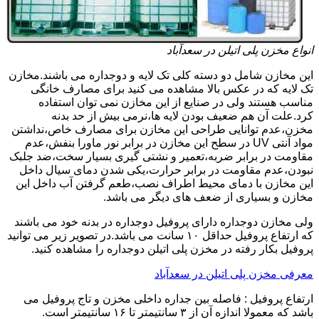
انواع مخزن پلی اتیلن در سعدآباد
این مخازن شامل دو دسته کلی تک لایه و دوجداره می باشند.مخازن
تک لایه که در عکس بالا مشاهده می کنید برای مصارف خانگی
مناسب هستند ولی در صنایع از این مخازن نمی توان استفاده
کرد.علت آن هم ضعیف بودن لایه ها،نرمی بیش از حد بدنه
مخزن،عدم توانایی طراحی این مخازن برای مصارف خاص،نداشتن
مواد آنتی UV در سطح این مخازن در برابر نور ماورا بنفش،عدم
مقاومت در برابر ضربه،تعمیر و نشتی گیری بسیار سخت،ضد جلبک
نبودن،عدم مقاومت در برابر حرارت،یکی شدن دمای سیال داخل
این مخازن با دمای محیط اطراف نصب،طعم گرفتن آب داخل این
مخازن و بسیاری از ضعف های دیگر می باشد.
ولی مخازن دوجداره دارای پروفیل دوجداره در بدنه خود می باشند
که ارتفاع پروفیل حداقل ۱۰ سانت می باشد.در تصویر زیر می توانید
پروفیل بکار رفته در مخزن پلی اتیلن دوجداره را مشاهده کنید.
معرفی مخزن پلی اتیلن در سعدآباد
ارتفاع پروفیل : فاصله بین جداره داخلی مخزن و تاج پروفیل می
باشد که معمولا اندازه آن از ۳ سانتیمتر تا ۱۶ سانتیمتر است.