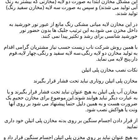
این مشکل مخازن ابتدا به صورت دو لایه (مخازنی که بیشتر به رنگ
آبی تولید می شدند) و سپس به صورت سه لایه (مخازن سفید رنگ)
تولید شدند.
در این مخازن لایه میانی مشکی رنگ مانع از عبور نور خورشید به
داخل مخزن می شود.به این ترتیب جلبک ها بدون حضور نور
خورشید شانسی برای رشد و تکثیر پیدا نمی کنند.
با همین روش شرکت ناب زیست حسب نیاز مشتریان گرامی اقدام
به تولید مخازن دو لایه رنگی،سه لایه سفید و رنگی،چهار لایه،فوم
دار،پنج لایه می نماید.
نکات نصب مخازن پلی اتیلن
مخازن پلی اتیلن روتاری نباید تحت فشار قرار بگیرند
مخازن آب پلی اتیلن به هیچ عنوان نباید تحت فشار قرار بگیرند و یا
به عبارت دیگر نباید هوابند شوند.این موضوع برای مخازن حجیم یک
ضرورت هست و به همین دلیل حتماً پیشنهاد می شود بر روی آنها
ونت یا هواکش نصب شود.
از قرار دادن اجسام سنگین بر روی بدنه مخازن پلی اتیلن خود داری
نمایید
به هیچ عنوان نباید بر روی مخزن پلی اتیلن اجسام سنگین قرار داد و