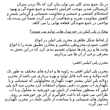
در یک جمع بندی کلی می توان بیان کرد که بالا بردن میزان
کریستالی شدن موجب افزایش دانسیته و جمع شوندگی و بهبود
استحکام کششی و خمشی و مقاومت شیمیایی و گرمایی پلیمر و
کاهش مقاومت ضربه و شفافیت آن می گردد.ضمناً این پدیده یک
نواختی در جمع شوندگی قطعه نهایی را می کاهد.
مخازن پلی اتیلن در چه مدل هایی تولید می شوند؟
از لحاظ شکل ظاهری مخزن پلی اتیلن در انواع
افقی،عمودی،مخروطی،مکعبی و مخازن تطبیق شده را با انواع
وانت ها و زیر پله ها میتوان تقسیم بندی کرد که در این بخش به
معرفی برخی از آن ها می پردازیم.
مخزن پلی اتیلنی افقی:
مخزن پلی اتیلن افقی به زاویه ها و اندازه های مختلف به طور تک
لایه،دولایه و سه لایه قابل تولید و بهره برداری می باشد.از مخزن
دولایه پلی اتیلن بیشتر جهت نگهداری محلولهایی که شیمیایی و یا
نگهداری آب بصورت دفنی میتوان استفاده کرد.مخزن سه لایه پلی
اتیلن که بمنظور ممانعت از تابش نور خورشید به محلول و یا آب
طراحی می شود،که باعث جلوگیری از اثر نور خورشید بر روی
محلول های شیمیایی و یا ممانعت از تکثیر جلبک در مخزن نگهداری
آب می گردد.