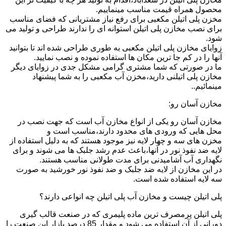
محصول همراه قیمت مناسب مینماییم.
مخزن پلی اتیلن مکعبی برای رفع نیاز مشتریانی که فضای مناسب
برای نصب مخازن پلی اتیلن استوانه ای را ندارند طراحی و تولید می
شود.
زوایای مخازن پلی اتیلن مکعبی به طوری طراحی شده اند تا بتوانید
آنها را در کم جا ترین مکان ها استفاده نموده و نصب نمایید.
ما در صورتی که شما مشتری گرامی مشکل جدی در زوایای دیگر
مخازن پلی اتیلنی دارید،مخزن آب مکعبی را به شما پیشنهاد
مینمائیم..
مخازن آسان رو:
مخازن آسان رو یکی از انواع مخازن آب است که جهت نصب در
محل هایی که ورودی های محدود دارند،مناسب است و
مخزن های سه و چهار لایه نیز موجود هستند که به دلیل استفاده از
لایه ضد نفوذ نور در آنها،باعث عدم رشد جلبک ها می شوند و برای
نگهداری آب آشامیدنی برای مدت طولانی مناسب هستند.
در این مخازن از لایه ضد جلبک و ضد نفوذ نور خورشید به صورت
سه لایه استفاده شده است.
پلی اتیلن چیست و مخازن آب پلی اتیلن چه انواعی دارند؟
پلی اتیلن پرمصرف ترین ماده پلیمری که در صنعت قالب گیری
دورانی از آن استفاده می شود و مقدار 85 درصد بازار این صنعت را