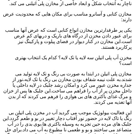
ناچار به انتخاب شکل و ابعاد خاصی از مخازن پلی اتیلنی می کند.
مخازن کتابی و آسانرو مناسب برای مکان هایی که محدودیت عرض
دارند:
یکی پر طرفدارترین مخازن انواع کتابی است که عرض آنها مناسب
برای عبور دادن مخزن از درگاه های باریک و دربهای کم عرض
است.این مخازن در کنار دیوار در فضای پیلوت و پارکینگ نیز
پرکاربرد هستند.
مخزن آب پلی اتیلن سه لایه یا تک لایه؟ کدام یک انتخاب بهتری
است؟
مخازن پلی اتیلن در ابتدا به صورت بی رنگ و تک لایه تولید می
شدند.به علت نیمه شفاف بودن مخازن بی رنگ یا تک لایه،نور از
جداره مخزن عبور می کرد و امکان رشد جلبک در لایه داخلی یا
داخل مخزن پر از آب را فراهم می ساخت.این جلبک ها پس از خزان
و مرگ غذای باکتری های بی هوازی را فرهم می کردند که از بدن
آنها تغذیه می کردند.
این فعالیت بیولوژیک موجب می گردید آب در مخزن پلی اتیلن بی
رنگ یا تاک لایه در حضور نور آفتاب دچار تغییر در بو و طعم گردد.این
جلبک های مرده حین تجزیه به وسیله باکتری ها،بوی بدی را در آب
متصاعد می ساختند و بو و طعمی نا مطبوع به آب می داد.برای حل