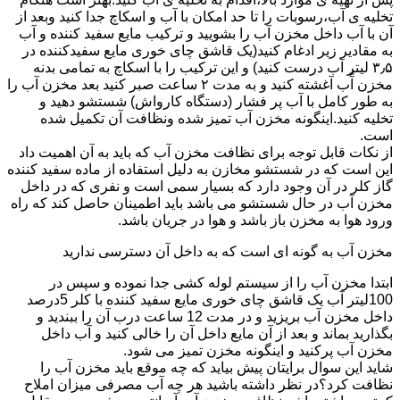
تخلیه ی آب،رسوبات را تا حد امکان با آب و اسکاچ جدا کنید وبعد از
آن با آب داخل مخزن آب را بشویید و ترکیب مایع سفید کننده و آب
به مقادیر زیر ادغام کنید(یک قاشق چای خوری مایع سفیدکننده در
۳٫۵ لیتر آب درست کنید) و این ترکیب را با اسکاچ به تمامی بدنه
مخزن آّب آغشته کنید و به مدت ۲ ساعت صبر کنید بعد مخزن آب را
به طور کامل با آب پر فشار (دستگاه کارواش) شستشو دهید و
تخلیه کنید.اینگونه مخزن آب تمیز شده ونظافت آن تکمیل شده
است.
از نکات قابل توجه برای نظافت مخزن آب که باید به آن اهمیت داد
این است که در شستشو مخازن به دلیل استفاده از ماده سفید کننده
گاز کلر در آن وجود دارد که بسیار سمی است و نفری که در داخل
مخزن آب در حال شستشو می باشد باید اطمینان حاصل کند که راه
ورود هوا به مخزن باز باشد و هوا در جریان باشد.
مخزن آب به گونه ای است که به داخل آن دسترسی ندارید
ابتدا مخزن آب را از سیستم لوله کشی جدا نموده و سپس در
100لیتر آب یک قاشق چای خوری مایع سفید کننده با کلر 5درصد
داخل مخزن آب بریزید و در مدت 12 ساعت درب آن را ببندید و
بگذارید بماند و بعد از آن مایع داخل آن را خالی کنید و آب داخل
مخزن آب پرکنید و اینگونه مخزن تمیز می شود.
شاید این سوال برایتان پیش بیاید که چه موقع باید مخزن آب را
نظافت کرد؟در نظر داشته باشید هر چه آب مصرفی میزان املاح