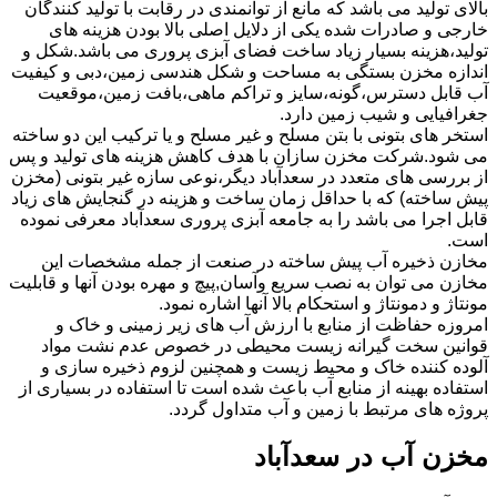
بالای تولید می باشد که مانع از توانمندی در رقابت با تولید کنندگان
خارجی و صادرات شده یکی از دلایل اصلی بالا بودن هزینه های
تولید،هزینه بسیار زیاد ساخت فضای آبزی پروری می باشد.شکل و
اندازه مخزن بستگی به مساحت و شکل هندسی زمین،دبی و کیفیت
آب قابل دسترس،گونه،سایز و تراکم ماهی،بافت زمین،موقعیت
جغرافیایی و شیب زمین دارد.
استخر های بتونی با بتن مسلح و غیر مسلح و یا ترکیب این دو ساخته
می شود.شرکت مخزن سازان با هدف کاهش هزینه های تولید و پس
از بررسی های متعدد در سعدآباد دیگر،نوعی سازه غیر بتونی (مخزن
پیش ساخته) که با حداقل زمان ساخت و هزینه در گنجایش های زیاد
قابل اجرا می باشد را به جامعه آبزی پروری سعدآباد معرفی نموده
است.
مخازن ذخیره آب پیش ساخته در صنعت از جمله مشخصات این
مخازن می توان به نصب سریع وآسان,پیچ و مهره بودن آنها و قابلیت
مونتاژ و دمونتاژ و استحکام بالا آنها اشاره نمود.
امروزه حفاظت از منابع با ارزش آب های زیر زمینی و خاک و
قوانین سخت گیرانه زیست محیطی در خصوص عدم نشت مواد
آلوده کننده خاک و محیط زیست و همچنین لزوم ذخیره سازی و
استفاده بهینه از منابع آب باعث شده است تا استفاده در بسیاری از
پروژه های مرتبط با زمین و آب متداول گردد.
مخزن آب در سعدآباد