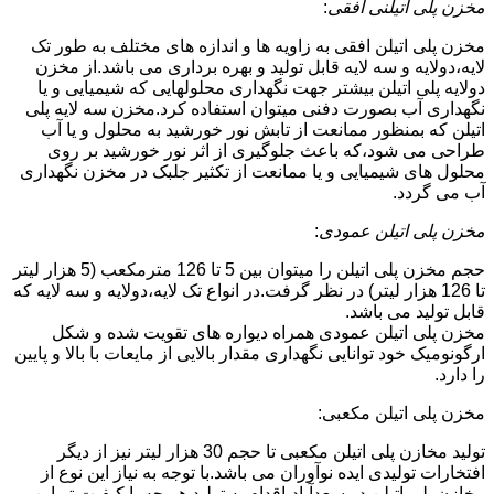
مخزن پلی اتیلنی افقی
:
مخزن پلی اتیلن افقی به زاویه ها و اندازه های مختلف به طور تک
لایه،دولایه و سه لایه قابل تولید و بهره برداری می باشد.از مخزن
دولایه پلی اتیلن بیشتر جهت نگهداری محلولهایی که شیمیایی و یا
نگهداری آب بصورت دفنی میتوان استفاده کرد.مخزن سه لایه پلی
اتیلن که بمنظور ممانعت از تابش نور خورشید به محلول و یا آب
طراحی می شود،که باعث جلوگیری از اثر نور خورشید بر روی
محلول های شیمیایی و یا ممانعت از تکثیر جلبک در مخزن نگهداری
آب می گردد.
مخزن پلی اتیلن عمودی
:
حجم مخزن پلی اتیلن را میتوان بین 5 تا 126 مترمکعب (5 هزار لیتر
تا 126 هزار لیتر) در نظر گرفت.در انواع تک لایه،دولایه و سه لایه که
قابل تولید می باشد.
مخزن پلی اتیلن عمودی همراه دیواره های تقویت شده و شکل
ارگونومیک خود توانایی نگهداری مقدار بالایی از مایعات با بالا و پایین
را دارد.
مخزن پلی اتیلن مکعبی:
تولید مخازن پلی اتیلن مکعبی تا حجم 30 هزار لیتر نیز از دیگر
افتخارات تولیدی ایده نوآوران می باشد.با توجه به نیاز این نوع از
مخازن پلی اتیلن در سعدآباد،اقدام به تولید هر چه با کیفیت تر این