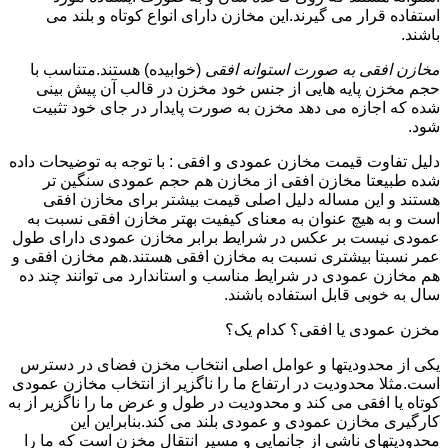
استفاده قرار می گیرند.این مخازن دارای انواع کوتاه و بلند می
باشند.
مخازن افقی به صورت استوانه افقی
(خوابیده) هستند.متناسب با
حجم مخزن پایه هایی از جنس خود مخزن در قالب آن پیش بینی
شده که اجازه می دهد مخزن به صورت پایدار در جای خود تثبیت
شود.
دلیل تفاوت قیمت مخازن عمودی و افقی : با توجه به توضیحات داده
شده طبیعتا مخازن افقی از مخازن هم حجم عمودی سنگین تر
هستند و این مساله دلیل اصلی قیمت بیشتر برای مخازن افقی
است و به هیچ عنوان به معنای کیفیت بهتر مخازن افقی نسبت به
عمودی نیست بر عکس در شرایط برابر مخازن عمودی دارای طول
عمر نسبتا بیشتری نسبت به مخازن افقی هستند.هم مخازن افقی و
هم مخازن عمودی در شرایط مناسب و استاندارد می توانند چند ده
سال به خوبی قابل استفاده باشند.
مخزن عمودی یا افقی؟ کدام یک؟
یکی از محدودیتها و عوامل اصلی انتخاب مخزن فضای در دسترس
است.مثلا محدودیت در ارتفاع ما را ناگزیر از انتخاب مخازن عمودی
کوتاه یا افقی می کند و محدودیت در طول و عرض ما را ناگزیر از به
کارگیری مخازن عمودی و عمودی بلند می کند.بنابراین این
محدودیتهای ناشی از جانمایی و مسیر انتقال مخزن است که ما را