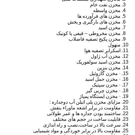
مخزن نفت خام
مخزن واسطه
مخزن های فرآورده ها
مخزن های بارگیری و پخش
مخزن اسید
مخزن مخروطی – قیفی یا کونیک
مخزن پکیج تصفیه فاضلاب
منهول
اسکرابر تصفیه هوا
مخزن آب ژاول
مخزن اسید سولفوریک
مخزن بنزین
· مخزن گازوئیل
· مخزن حمل اسید
· مخزن سپتیک
· مخزن چربی گیر
· مخزن ایستگاه پمپاژ
مزایای مخزن پلی اتیلن آب دوجداره :
مقاومت در برابر اشعه ماوراء بنفش
ساختمند بودن جداره ها و عمر طولانی
قابلیت ساخت در حجم های مختلف
سرعت بالا در ساخت،نصب و راه اندازی
مقاومت بالا در برابر خوردگی و مواد شیمیایی