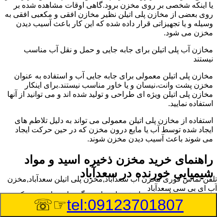
یا اینکه شخصی بر روی مخزن برود.گاهی اوقات مشاهده شده بر
روی بعضی از مخازن پلی اتیلن نظیر مخازن افقی و مکعبی افقی به
وسیله و یا تجهیزاتی قرار داده شده که این کار باعث آسیب دیدن
مخزن می شود.
مخازن آب پلی اتیلن برای جابه جایی و حمل و نقل آب مناسب
نیستند
مخازن پلی اتیلن معمولی برای جابه جایی آب و استفاده به عنوان
مخزن پشت وانت،نیسان و یا خاور مناسب نیستند.برای اینکار
مخازن پلی اتیلن ویژه ای طراحی و تولید شده اند و می توانید از آنها
استفاده نمایید.
استفاده از مخازن پلی اتیلن معمولی می تواند به دلیل تلاطم های
ایجاد شده توسط آب یا مایع درون مخزن که در حین حرکت ایجاد
می شوند باعث آسیب دیدن مخزن شوند.
راهنمای خرید مخزن ذخیره اسید و مواد
شیمیایی خورنده در سعدآباد
تلفن تماس فوری
مخزن آب سعدآباد,مخزن پلی اتیلن سعدآباد,مخزن
آب ای بی سی سعدآباد
مخزن ذخیره اسید و مواد شیمیایی باید به گونه ای تولید شوند که
☞☏
tel:09123701807
بتوانند در برابر چگالی نسبتا بالا و خورندگی انواع اسیدها مقاومت
کافی داشته باشند.به همین دلیل نمی توان در هر مخزنی اسید و مواد