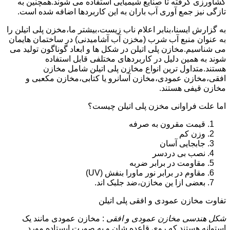
کشاورزی گرفته تا صنایع شیمیایی استفاده می شوند.همچنین به
تازگی نیز جمع آوری آب باران به این کاربردها اضافه شده است.
به گزارش ایسنا،بنابر اعلام ناب زیست،بیشتر ما،مخزن پلی اتیلن را
به عنوان منبع آب شرب (مخزن آب آشامیدنی) در ساختمان هایمان
می شناسیم.مخازن پلی اتیلن در شکل ها و ابعاد گوناگون تولید می
شوند به همین دلیل در کاربردهای مختلفی قابل استفاده
هستند.متداول ترین انواع مخازن پلی اتیلن شامل مخازن
افقی،مخازن عمودی،مخازن آسانرو یا کتابی،مخازن مکعبی و
مخازن قیفی هستند.
اما علت فراوانی مخزن پلی اتیلن چیست؟
قیمت مقرون به صرفه
وزن کم
جابجایی آسان
نصب بی دردسر
مقاومت در برابر ضربه
مقاوم در برابر نور ماورا بنفش (UV)
بعضی ازا ین مخازن،ضد جلبک اند.
تفاوت مخازن عمودی و افقی پلی اتیلن
شکل هندسی مخازن عمودی و افقی
: مخازن عمودی مانند یک
استوانه هستند که روی قاعده شان و به صورت ایستاده مورد