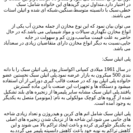
در اختیار دارد.متداول ترین گریدهای این خانواده شامل: سبک
خطی،سبک با دانسیته متوسط،سنگین،شبکه ای شده و اتیلن استات
می باشند.
می توان بیان نمود که این نوع مخازن از جمله مخزن آب یکی از
انواع مخازن نگهداری سیالات و مواد شیمیایی می باشد.که در حال
حاضر به علت قیمت مناسب،وزن کم و سهولت در جابه
جایی،نسبت به دیگر انواع مخازن دارای متقاضیان زیادی در سعدآباد
می باشد.
پلی اتیلن سبک:
در سال 1961 میلادی کمپانی اکواستار پودر پلی اتیلن سبک را با دانه
بندی 500 میکرون به بازار عرضه نمود.پلی اتیلن سبک نخستین عضو
خانواده پلی اتیلن بود که در صنعت قالب گیری دورانی از آن استفاده
میشود و دستگاه ها و تجهیزات این صنعت با این ماده گسترش
یافتند.پلی اتیلن سبک مشابه سایر پلیمرها از زنجیره های بلند تشکیل
شده از گروه های کوچک مولکولی به نام: (مونومر) متصل به یکدیگر
به وجود آمده است.
پلی اتیلن سبک شامل اتم های کربن و هیدروژن و تعداد زیادی شاخه
های جانبی می شود.این شاخه ها از نزدیک شدن زنجیره های اصلی
به یکدیگر جلوگیری کرده و باعث ایجاد تراکم بالا می شوند و این
کاهش تراکم به نوبه خود باعث کاهش دانسیته پلیمر می گردد.به