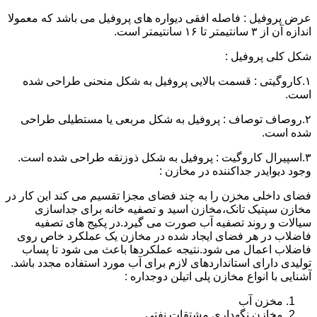
عرض پروفیل : فاصله افقی دیواره های پروفیل می باشد که معمولا
اندازه آن از ۳ سانتیمتر تا ۱۶ سانتیمتر است.
شکل کلی پروفیل :
۱.کاروگیتی : قسمت بالایی پروفیل به شکل منحنی طراحی شده
است.
۲.روصاف توصاف : پروفیل به شکل مربعی یا مستطیلی طراحی
شده است.
۳.اسپیرال کاروگیت : پروفیل به شکل ذوزنقه طراحی شده است.
وجود دیوایدر جداکننده در مخازن :
فضای داخلی مخزن را به چند فضای مجزا تقسیم می کند این کار در
مخازن سپتیک تانک،مخازن اسید و تصفیه خانه برای جداسازی
سیالات و روند تصفیه آب صورت می گیرد.در پکیج های تصفیه
فاضلاب در هر فضای ایجاد شده در مخازن یک عملکرد خاص روی
فاضلاب اعمال می شود.نتیجه عملکردها باعث می شود تا پساب
تولیدی دارای استانداردهای لازم برای آب مورد استفاده مجدد باشد.
آشنایی با انواع مخازن پلی اتیلن دوجداره :
مخزن آب
مخازن نگهداری مشتقات نفتی