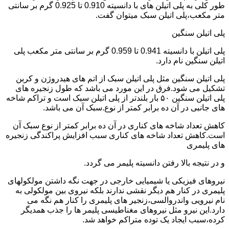
طور کلی به پلی اتیلن های با دانسیته 0.910 تا 0.925 گرم بر سانتی
متر مکعب،پلی اتیلن سبک میتوان گفت.
پلی اتیلن سنگین
پلی اتیلن با دانسیته 0.941 تا 0.959 گرم بر سانتی متر مکعب پلی
اتیلن سنگین نام دارد.
پلی اتیلن سنگین مثل پلی اتیلن سبک از اتم های هیدروژن و کربن
تشکیل می شود.فرق در این مورد می باشد که طول زنجیره های
پلی اتیلن سنگین ۵۰ بار بلندتر از پلی اتیلن سبک است و تراکم شاخه
های جانبی در آن ده برابر کمتر از نوع.سبک آن می باشد.
کاهش تعداد شاخه های کناری در آن ده برابر کمتر از نوع سبک آن
است.کاهش تعداد شاخه های کناری سبب افزایش پراکندگی زنجیره
های پلیمری
و در نتیجه بالا رفتن دانسیته پلیمر می گردد.
نیروهای فیزیکی یا شیمیایی خارجی در جهت نگه داشتن مولکولهای
پلیمری در کنار هم دیگر نقشی ندارند بلکه نیروی بین مولکولی به
نام نیرویی واندروالسی،زنجیر های پلیمری را کنار هم نگه می
دارد.این نیرو مثل نیروهای مغناطیسی پلیمر ها را جذب همدیگر
کرده،سبب ایجاد یک توده متراکم خواهد شد.