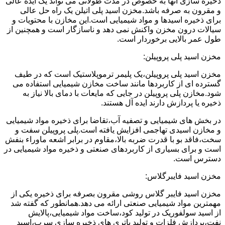
ذخیره سازی آنها به خصوص در مدت طولانی می تواند یک ایده عالی
و مقرون به صرفه باشد.مخزن اسید پلی اتیلن یک راه حل عالی
برای ذخیره اسیدها و مواد شیمیایی است.این مخازن با محتویات و
سیالات درون مخزن واکنش نمی دهد و ناسازگار است و همچنین از
طول عمر بالایی برخوردار است.
مخزن اسید پلی پروپیلن:
مخزن اسید پلی پروپیلن،یک پلیمر ترموپلاستیک است که در طیف
گسترده ای از کاربردها مانند ساخت مخازن شیمیایی استفاده می
شود.مخازن پلی پروپیلن در جایی که مایعات با دمای بالا نیاز به
ذخیره یا پردازش دارند ایده آل هستند.
در بخش های شیمیایی و تصفیه آب،تقاضا برای ذخیره مواد شیمیایی
و مخازن اسیدی تهاجمی افزایش یافته است.پلی پروپیلن سفت و
سخت،فاقد بو با قدرت ضربه بالا،مقاوم در برابر اشعه ماوراء بنفش
است و برای بسیاری از کاربردهای صنعتی و ذخیره مواد شیمیایی در
دسترس است.
مخزن اسید فایبرگلاس:
مخزن اسید فایبر گلاس روشی مقرون بصرفه برای ذخیره یکی از
مهمترین مواد شیمیایی صنعتی ارائه می دهد.همانطور که گفته شد
از اسید سولفوریک در تولید کود،ساخت مواد شیمیایی،پالایش
نفت،پردازش فلزات و تولید باتری های ذخیره سازی سرب،اسید