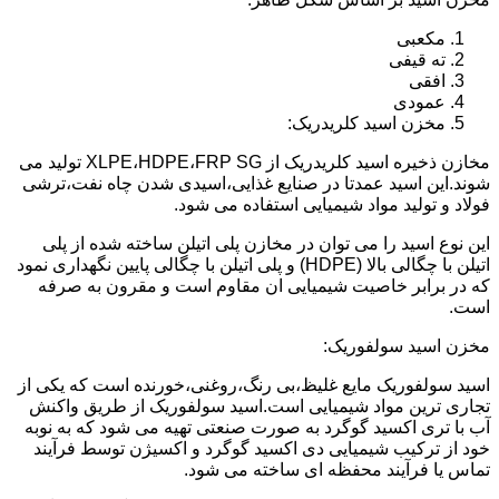
مکعبی
ته قیفی
افقی
عمودی
مخزن اسید کلریدریک:
مخازن ذخیره اسید کلریدریک از XLPE،HDPE،FRP SG تولید می
شوند.این اسید عمدتا در صنایع غذایی،اسیدی شدن چاه نفت،ترشی
فولاد و تولید مواد شیمیایی استفاده می شود.
این نوع اسید را می توان در مخازن پلی اتیلن ساخته شده از پلی
اتیلن با چگالی بالا (HDPE) و پلی اتیلن با چگالی پایین نگهداری نمود
که در برابر خاصیت شیمیایی ان مقاوم است و مقرون به صرفه
است.
مخزن اسید سولفوریک:
اسید سولفوریک مایع غلیظ،بی رنگ،روغنی،خورنده است که یکی از
تجاری ترین مواد شیمیایی است.اسید سولفوریک از طریق واکنش
آب با تری اکسید گوگرد به صورت صنعتی تهیه می شود که به نوبه
خود از ترکیب شیمیایی دی اکسید گوگرد و اکسیژن توسط فرآیند
تماس یا فرآیند محفظه ای ساخته می شود.