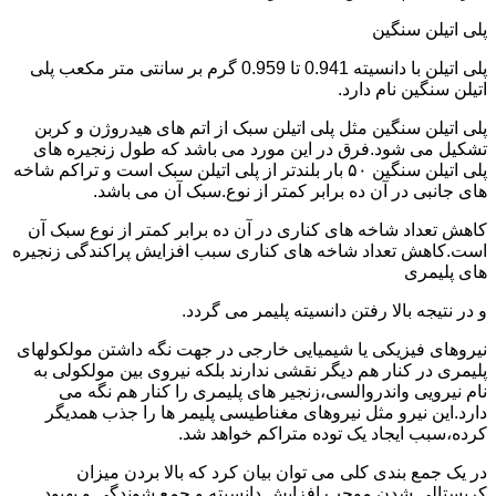
پلی اتیلن سنگین
پلی اتیلن با دانسیته 0.941 تا 0.959 گرم بر سانتی متر مکعب پلی
اتیلن سنگین نام دارد.
پلی اتیلن سنگین مثل پلی اتیلن سبک از اتم های هیدروژن و کربن
تشکیل می شود.فرق در این مورد می باشد که طول زنجیره های
پلی اتیلن سنگین ۵۰ بار بلندتر از پلی اتیلن سبک است و تراکم شاخه
های جانبی در آن ده برابر کمتر از نوع.سبک آن می باشد.
کاهش تعداد شاخه های کناری در آن ده برابر کمتر از نوع سبک آن
است.کاهش تعداد شاخه های کناری سبب افزایش پراکندگی زنجیره
های پلیمری
و در نتیجه بالا رفتن دانسیته پلیمر می گردد.
نیروهای فیزیکی یا شیمیایی خارجی در جهت نگه داشتن مولکولهای
پلیمری در کنار هم دیگر نقشی ندارند بلکه نیروی بین مولکولی به
نام نیرویی واندروالسی،زنجیر های پلیمری را کنار هم نگه می
دارد.این نیرو مثل نیروهای مغناطیسی پلیمر ها را جذب همدیگر
کرده،سبب ایجاد یک توده متراکم خواهد شد.
در یک جمع بندی کلی می توان بیان کرد که بالا بردن میزان
کریستالی شدن موجب افزایش دانسیته و جمع شوندگی و بهبود