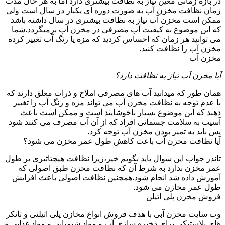
در بازه زمانی معین نیاز به نظافت بیشتری دارد اما به هر حال مدت
زمان نظافت مخزن آب به صورت دوره ای یکبار در سال است ولی
ممکن است مخزن آب نیاز به نظافت بیشتری در سال داشته باشد
که این موضوع به کیفیت آب مصرفی در مخزن آب برمیگردد.شما
می توانید هر زمان که احساس کردید که مزه یا رنگ آب تغییر کرده
مخزن آب را نظافت کنید.
مخزن آب
آیا مخزن آب نیاز به نظافت دارد؟
همان طور که میدانید آب های مصرفی املاح و ذرات معلق دارند که
با عدم توجه به نظافت مخزن آب می تواند مزه و رنگ آب را تغییر
دهند که این موضوع بسیار ناخوشایند است و ممکن است باعث
آسیب به سلامت جسمانی افراد که از آن آب مصرف می کنند شود
پس باید به تمیز بودن مخزن آب توجه کرد.
آیا نظافت مخزن آب باعث کاهش طول عمر مخزن می شود؟
تاندر جواب این سوال باید بگویم خیر،زیرا نظافت هیچتاثیری بر طول
عمر مخزن ندارد به شرط آن که نظافت مخزن طبق اصولی که
آموزش داده شد انجام شود.همچنین نظافت اصولی باعث افزایش
طول عمر مخازن می شود.
فروش مخزن پلی اتیلن
وب سایت مخزن آبی با هدف فروش انواع مخازن پلی اتیلنی و تانکر
های پلاستیکی برای ذخیره سازی آب و مواد شیمیایی و مواد غذایی و