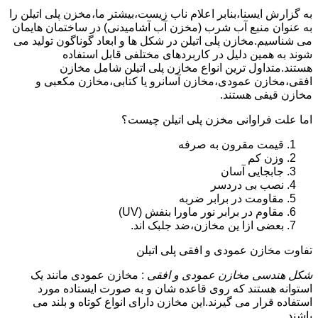
به گزارش ایسنا،بنابر اعلام ناب زیست،بیشتر ما،مخزن پلی اتیلن را
به عنوان منبع آب شرب (مخزن آب آشامیدنی) در ساختمان هایمان
می شناسیم.مخازن پلی اتیلن در شکل ها و ابعاد گوناگون تولید می
شوند به همین دلیل در کاربردهای مختلفی قابل استفاده
هستند.متداول ترین انواع مخازن پلی اتیلن شامل مخازن
افقی،مخازن عمودی،مخازن آسانرو یا کتابی،مخازن مکعبی و
مخازن قیفی هستند.
اما علت فراوانی مخزن پلی اتیلن چیست؟
قیمت مقرون به صرفه
وزن کم
جابجایی آسان
نصب بی دردسر
مقاومت در برابر ضربه
مقاوم در برابر نور ماورا بنفش (UV)
بعضی ازا ین مخازن،ضد جلبک اند.
تفاوت مخازن عمودی و افقی پلی اتیلن
شکل هندسی مخازن عمودی و افقی
: مخازن عمودی مانند یک
استوانه هستند که روی قاعده شان و به صورت ایستاده مورد
استفاده قرار می گیرند.این مخازن دارای انواع کوتاه و بلند می
باشند.