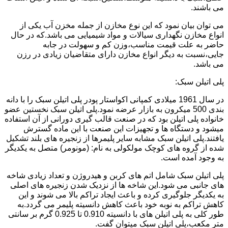
می باشند.
می توان بیان نمود که این نوع مخازن از جمله مخزن آب یکی از
انواع مخازن نگهداری سیالات و مواد شیمیایی می باشد.که در حال
حاضر به علت قیمت مناسب،وزن کم و سهولت در جابه
جایی،نسبت به دیگر انواع مخازن دارای متقاضیان زیادی در رزن
می باشد.
پلی اتیلن سبک:
در سال 1961 میلادی کمپانی اکواستار پودر پلی اتیلن سبک را با دانه
بندی 500 میکرون به بازار عرضه نمود.پلی اتیلن سبک نخستین عضو
خانواده پلی اتیلن بود که در صنعت قالب گیری دورانی از آن استفاده
میشود و دستگاه ها و تجهیزات این صنعت با این ماده گسترش
یافتند.پلی اتیلن سبک مشابه سایر پلیمرها از زنجیره های بلند تشکیل
شده از گروه های کوچک مولکولی به نام: (مونومر) متصل به یکدیگر
به وجود آمده است.
پلی اتیلن سبک شامل اتم های کربن و هیدروژن و تعداد زیادی شاخه
های جانبی می شود.این شاخه ها از نزدیک شدن زنجیره های اصلی
به یکدیگر جلوگیری کرده و باعث ایجاد تراکم بالا می شوند و این
کاهش تراکم به نوبه خود باعث کاهش دانسیته پلیمر می گردد.به
طور کلی به پلی اتیلن های با دانسیته 0.910 تا 0.925 گرم بر سانتی
متر مکعب،پلی اتیلن سبک میتوان گفت.