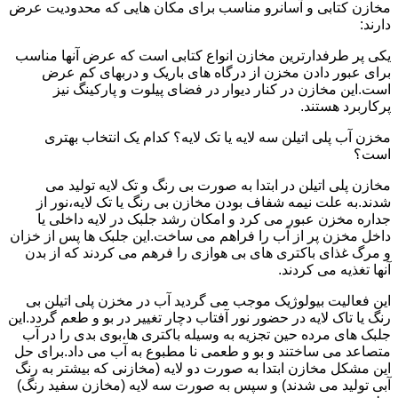
مخازن کتابی و آسانرو مناسب برای مکان هایی که محدودیت عرض
دارند:
یکی پر طرفدارترین مخازن انواع کتابی است که عرض آنها مناسب
برای عبور دادن مخزن از درگاه های باریک و دربهای کم عرض
است.این مخازن در کنار دیوار در فضای پیلوت و پارکینگ نیز
پرکاربرد هستند.
مخزن آب پلی اتیلن سه لایه یا تک لایه؟ کدام یک انتخاب بهتری
است؟
مخازن پلی اتیلن در ابتدا به صورت بی رنگ و تک لایه تولید می
شدند.به علت نیمه شفاف بودن مخازن بی رنگ یا تک لایه،نور از
جداره مخزن عبور می کرد و امکان رشد جلبک در لایه داخلی یا
داخل مخزن پر از آب را فراهم می ساخت.این جلبک ها پس از خزان
و مرگ غذای باکتری های بی هوازی را فرهم می کردند که از بدن
آنها تغذیه می کردند.
این فعالیت بیولوژیک موجب می گردید آب در مخزن پلی اتیلن بی
رنگ یا تاک لایه در حضور نور آفتاب دچار تغییر در بو و طعم گردد.این
جلبک های مرده حین تجزیه به وسیله باکتری ها،بوی بدی را در آب
متصاعد می ساختند و بو و طعمی نا مطبوع به آب می داد.برای حل
این مشکل مخازن ابتدا به صورت دو لایه (مخازنی که بیشتر به رنگ
آبی تولید می شدند) و سپس به صورت سه لایه (مخازن سفید رنگ)