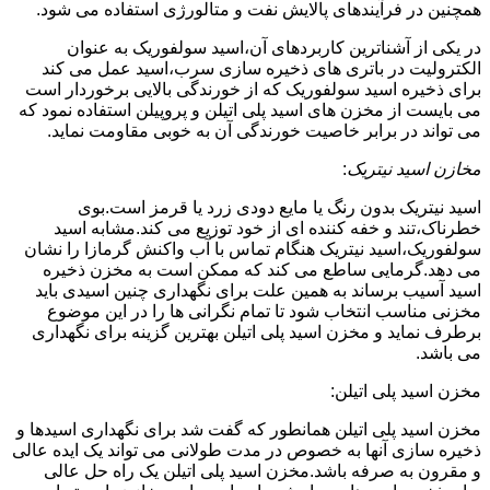
همچنین در فرآیندهای پالایش نفت و متالورژی استفاده می شود.
در یکی از آشناترین کاربردهای آن،اسید سولفوریک به عنوان
الکترولیت در باتری های ذخیره سازی سرب،اسید عمل می کند
برای ذخیره اسید سولفوریک که از خورندگی بالایی برخوردار است
می بایست از مخزن های اسید پلی اتیلن و پروپیلن استفاده نمود که
می تواند در برابر خاصیت خورندگی آن به خوبی مقاومت نماید.
مخازن اسید نیتریک
:
اسید نیتریک بدون رنگ یا مایع دودی زرد یا قرمز است.بوی
خطرناک،تند و خفه کننده ای از خود توزیع می کند.مشابه اسید
سولفوریک،اسید نیتریک هنگام تماس با آب واکنش گرمازا را نشان
می دهد.گرمایی ساطع می کند که ممکن است به مخزن ذخیره
اسید آسیب برساند به همین علت برای نگهداری چنین اسیدی باید
مخزنی مناسب انتخاب شود تا تمام نگرانی ها را در این موضوع
برطرف نماید و مخزن اسید پلی اتیلن بهترین گزینه برای نگهداری
می باشد.
مخزن اسید پلی اتیلن:
مخزن اسید پلی اتیلن همانطور که گفت شد برای نگهداری اسیدها و
ذخیره سازی آنها به خصوص در مدت طولانی می تواند یک ایده عالی
و مقرون به صرفه باشد.مخزن اسید پلی اتیلن یک راه حل عالی