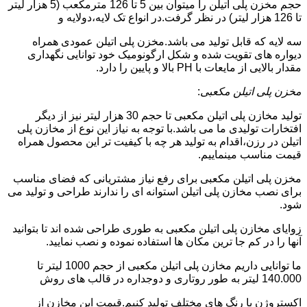
حجم مخزن پلی اتیلن را میتوان بین 5 تا 126 مترمکعب (5 هزار لیتر
تا 126 هزار لیتر) در نظر گرفت.در انواع تک لایه،دولایه و
سه لایه که قابل تولید می باشد.مخزن پلی اتیلن عمودی همراه
دیواره های تقویت شده و شکل ارگونومیک خود توانایی نگهداری
مقدار بالایی از مایعات با PH بالا و پایین را دارد.
مخزن پلی اتیلن مکعبی
:
تولید مخازن پلی اتیلن مکعبی تا حجم 30 هزار لیتر نیز از دیگر
افتخارات تولیدی ما می باشد.با توجه به نیاز این نوع از مخازن پلی
اتیلن در رزن،اقدام به تولید هر چه با کیفیت تر این محصول همراه
قیمت مناسب مینماییم.
مخزن پلی اتیلن مکعبی برای رفع نیاز مشتریانی که فضای مناسب
برای نصب مخازن پلی اتیلن استوانه ای را ندارند طراحی و تولید می
شود.
زوایای مخازن پلی اتیلن مکعبی به طوری طراحی شده اند تا بتوانید
آنها را در کم جا ترین مکان ها استفاده نموده و نصب نمایید.
ما توانایی داریم مخازن پلی اتیلن مکعبی از حجم 1000 لیتر تا
140.000 لیتر به طور روتاری و دوجداره در قالب های روش
اکستروژن با رنگ های مختلف تولید کنیم.قیمت این مخازن از