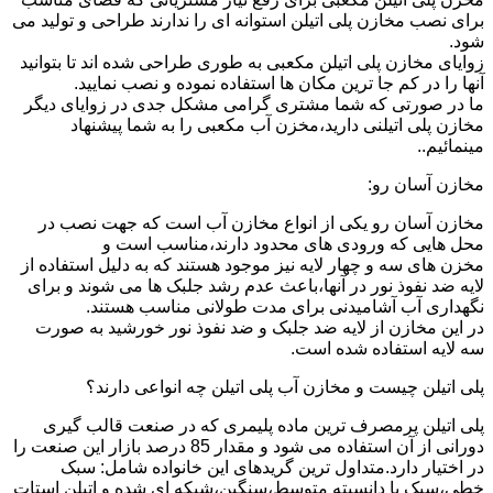
برای نصب مخازن پلی اتیلن استوانه ای را ندارند طراحی و تولید می
شود.
زوایای مخازن پلی اتیلن مکعبی به طوری طراحی شده اند تا بتوانید
آنها را در کم جا ترین مکان ها استفاده نموده و نصب نمایید.
ما در صورتی که شما مشتری گرامی مشکل جدی در زوایای دیگر
مخازن پلی اتیلنی دارید،مخزن آب مکعبی را به شما پیشنهاد
مینمائیم..
مخازن آسان رو:
مخازن آسان رو یکی از انواع مخازن آب است که جهت نصب در
محل هایی که ورودی های محدود دارند،مناسب است و
مخزن های سه و چهار لایه نیز موجود هستند که به دلیل استفاده از
لایه ضد نفوذ نور در آنها،باعث عدم رشد جلبک ها می شوند و برای
نگهداری آب آشامیدنی برای مدت طولانی مناسب هستند.
در این مخازن از لایه ضد جلبک و ضد نفوذ نور خورشید به صورت
سه لایه استفاده شده است.
پلی اتیلن چیست و مخازن آب پلی اتیلن چه انواعی دارند؟
پلی اتیلن پرمصرف ترین ماده پلیمری که در صنعت قالب گیری
دورانی از آن استفاده می شود و مقدار 85 درصد بازار این صنعت را
در اختیار دارد.متداول ترین گریدهای این خانواده شامل: سبک
خطی،سبک با دانسیته متوسط،سنگین،شبکه ای شده و اتیلن استات