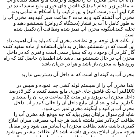
به مقادیر زیر ادغام کنید(یک قاشق چای خوری مایع سفیدکننده در
۳٫۵ لیتر آب درست کنید) و این ترکیب را با اسکاچ به تمامی بدنه
مخزن آّب آغشته کنید و به مدت ۲ ساعت صبر کنید بعد مخزن آب را
به طور کامل با آب پر فشار (دستگاه کارواش) شستشو دهید و
تخلیه کنید.اینگونه مخزن آب تمیز شده ونظافت آن تکمیل شده
است.
از نکات قابل توجه برای نظافت مخزن آب که باید به آن اهمیت داد
این است که در شستشو مخازن به دلیل استفاده از ماده سفید کننده
گاز کلر در آن وجود دارد که بسیار سمی است و نفری که در داخل
مخزن آب در حال شستشو می باشد باید اطمینان حاصل کند که راه
ورود هوا به مخزن باز باشد و هوا در جریان باشد.
مخزن آب به گونه ای است که به داخل آن دسترسی ندارید
ابتدا مخزن آب را از سیستم لوله کشی جدا نموده و سپس در
100لیتر آب یک قاشق چای خوری مایع سفید کننده با کلر 5درصد
داخل مخزن آب بریزید و در مدت 12 ساعت درب آن را ببندید و
بگذارید بماند و بعد از آن مایع داخل آن را خالی کنید و آب داخل
مخزن آب پرکنید و اینگونه مخزن تمیز می شود.
شاید این سوال برایتان پیش بیاید که چه موقع باید مخزن آب را
نظافت کرد؟در نظر داشته باشید هر چه آب مصرفی میزان املاح
کمتری داشته باشد نظافت مخزن آب آسانتر می شود و در مقابل
هرچه میزان املاح بیشتری داشته باشد کار نظافت بیشتر می شود