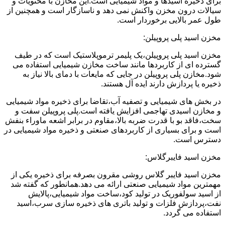
برای ذخیره اسیدها و مواد شیمیایی است.این مخازن با محتویات و
سیالات درون مخزن واکنش نمی دهد و ناسازگار است و همچنین از
طول عمر بالایی برخوردار است.
مخزن اسید پلی پروپیلن:
مخزن اسید پلی پروپیلن،یک پلیمر ترموپلاستیک است که در طیف
گسترده ای از کاربردها مانند ساخت مخازن شیمیایی استفاده می
شود.مخازن پلی پروپیلن در جایی که مایعات با دمای بالا نیاز به
ذخیره یا پردازش دارند ایده آل هستند.
در بخش های شیمیایی و تصفیه آب،تقاضا برای ذخیره مواد شیمیایی
و مخازن اسیدی تهاجمی افزایش یافته است.پلی پروپیلن سفت و
سخت،فاقد بو با قدرت ضربه بالا،مقاوم در برابر اشعه ماوراء بنفش
است و برای بسیاری از کاربردهای صنعتی و ذخیره مواد شیمیایی در
دسترس است.
مخزن اسید فایبرگلاس:
مخزن اسید فایبر گلاس روشی مقرون بصرفه برای ذخیره یکی از
مهمترین مواد شیمیایی صنعتی ارائه می دهد.همانطور که گفته شد
از اسید سولفوریک در تولید کود،ساخت مواد شیمیایی،پالایش
نفت،پردازش فلزات و تولید باتری های ذخیره سازی سرب،اسید
استفاده می گردد.