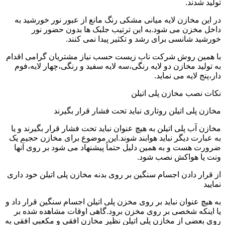
تولید شدند.
در این مخازن لایه میانی مشکی رنگ مانع از عبور نور خورشید به
داخل مخزن می شود.به این ترتیب جلبک ها بدون حضور نور
خورشید شانسی برای رشد و تکثیر پیدا نمی کنند.
با همین روش شرکت ناب زیست حسب نیاز مشتریان گرامی اقدام
به تولید مخازن دو لایه رنگی،سه لایه سفید و رنگی،چهار لایه،فوم
دار،پنج لایه می نماید.
نکات نصب مخازن پلی اتیلن
مخازن پلی اتیلن روتاری نباید تحت فشار قرار بگیرند
مخازن آب پلی اتیلن به هیچ عنوان نباید تحت فشار قرار بگیرند و یا
به عبارت دیگر نباید هوابند شوند.این موضوع برای مخازن حجیم یک
ضرورت هست و به همین دلیل حتماً پیشنهاد می شود بر روی آنها
ونت یا هواکش نصب شود.
از قرار دادن اجسام سنگین بر روی بدنه مخازن پلی اتیلن خود داری
نمایید
به هیچ عنوان نباید بر روی مخزن پلی اتیلن اجسام سنگین قرار داد و
یا اینکه شخصی بر روی مخزن برود.گاهی اوقات مشاهده شده بر
روی بعضی از مخازن پلی اتیلن نظیر مخازن افقی و مکعبی افقی به