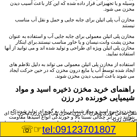
وسیله و یا تجهیزاتی قرار داده شده که این کار باعث آسیب دیدن
مخزن می شود.
مخازن آب پلی اتیلن برای جابه جایی و حمل و نقل آب مناسب
نیستند
مخازن پلی اتیلن معمولی برای جابه جایی آب و استفاده به عنوان
مخزن پشت وانت،نیسان و یا خاور مناسب نیستند.برای اینکار
مخازن پلی اتیلن ویژه ای طراحی و تولید شده اند و می توانید از آنها
استفاده نمایید.
استفاده از مخازن پلی اتیلن معمولی می تواند به دلیل تلاطم های
ایجاد شده توسط آب یا مایع درون مخزن که در حین حرکت ایجاد
می شوند باعث آسیب دیدن مخزن شوند.
راهنمای خرید مخزن ذخیره اسید و مواد
شیمیایی خورنده در رزن
مخزن ذخیره اسید و مواد شیمیایی باید به گونه ای تولید شوند که
تلفن تماس فوری
مخزن آب رزن,مخزن پلی اتیلن رزن,مخزن آب ای
بتوانند در برابر چگالی نسبتا بالا و خورندگی انواع اسیدها مقاومت
بی سی رزن
کافی داشته باشند.به همین دلیل نمی توان در هر مخزنی اسید و مواد
☞☏
tel:09123701807
شیمیایی را ذخیره کرد.