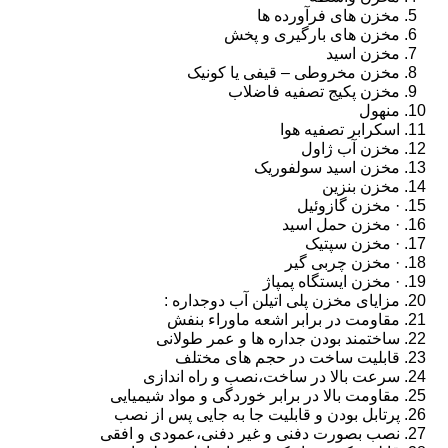
مخزن های فرآورده ها
مخزن های بارگیری و پخش
مخزن اسید
مخزن مخروطی – قیفی یا کونیک
مخزن پکیج تصفیه فاضلاب
منهول
اسکرابر تصفیه هوا
مخزن آب ژاول
مخزن اسید سولفوریک
مخزن بنزین
· مخزن گازوئیل
· مخزن حمل اسید
· مخزن سپتیک
· مخزن چربی گیر
· مخزن ایستگاه پمپاژ
مزایای مخزن پلی اتیلن آب دوجداره :
مقاومت در برابر اشعه ماوراء بنفش
ساختمند بودن جداره ها و عمر طولانی
قابلیت ساخت در حجم های مختلف
سرعت بالا در ساخت،نصب و راه اندازی
مقاومت بالا در برابر خوردگی و مواد شیمیایی
پرتابل بودن و قابلیت جا به جایی پس از نصب
نصب بصورت دفنی و غیر دفنی،عمودی و افقی