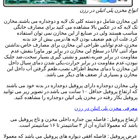
انواع مخزن پلی اتیلن در رزن
این مخازن شامل دو دسته کلی تک لایه و دوجداره می باشند.مخازن
تک لایه که در عکس بالا مشاهده می کنید برای مصارف خانگی
مناسب هستند ولی در صنایع از این مخازن نمی توان استفاده
کرد.علت آن هم ضعیف بودن لایه ها،نرمی بیش از حد بدنه
مخزن،عدم توانایی طراحی این مخازن برای مصارف خاص،نداشتن
مواد آنتی UV در سطح این مخازن در برابر نور ماورا بنفش،عدم
مقاومت در برابر ضربه،تعمیر و نشتی گیری بسیار سخت،ضد جلبک
نبودن،عدم مقاومت در برابر حرارت،یکی شدن دمای سیال داخل
این مخازن با دمای محیط اطراف نصب،طعم گرفتن آب داخل این
مخازن و بسیاری از ضعف های دیگر می باشد.
ولی مخازن دوجداره دارای پروفیل دوجداره در بدنه خود می باشند
که ارتفاع پروفیل حداقل ۱۰ سانت می باشد.در تصویر زیر می توانید
پروفیل بکار رفته در مخزن پلی اتیلن دوجداره را مشاهده کنید.
معرفی مخزن پلی اتیلن در رزن
ارتفاع پروفیل : فاصله بین جداره داخلی مخزن و تاج پروفیل می
باشد که معمولا اندازه آن از ۳ سانتیمتر تا ۱۶ سانتیمتر است.
عرض پروفیل : فاصله افقی دیواره های پروفیل می باشد که معمولا