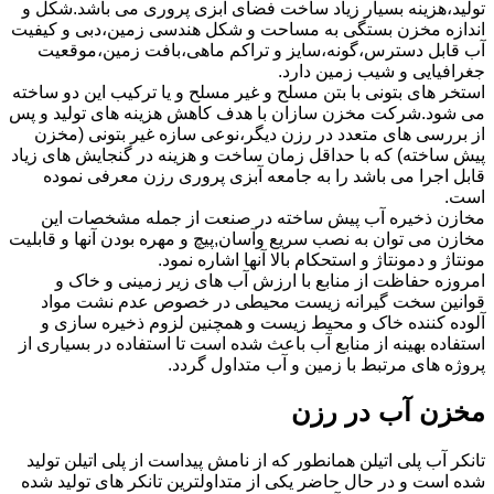
تولید،هزینه بسیار زیاد ساخت فضای آبزی پروری می باشد.شکل و
اندازه مخزن بستگی به مساحت و شکل هندسی زمین،دبی و کیفیت
آب قابل دسترس،گونه،سایز و تراکم ماهی،بافت زمین،موقعیت
جغرافیایی و شیب زمین دارد.
استخر های بتونی با بتن مسلح و غیر مسلح و یا ترکیب این دو ساخته
می شود.شرکت مخزن سازان با هدف کاهش هزینه های تولید و پس
از بررسی های متعدد در رزن دیگر،نوعی سازه غیر بتونی (مخزن
پیش ساخته) که با حداقل زمان ساخت و هزینه در گنجایش های زیاد
قابل اجرا می باشد را به جامعه آبزی پروری رزن معرفی نموده
است.
مخازن ذخیره آب پیش ساخته در صنعت از جمله مشخصات این
مخازن می توان به نصب سریع وآسان,پیچ و مهره بودن آنها و قابلیت
مونتاژ و دمونتاژ و استحکام بالا آنها اشاره نمود.
امروزه حفاظت از منابع با ارزش آب های زیر زمینی و خاک و
قوانین سخت گیرانه زیست محیطی در خصوص عدم نشت مواد
آلوده کننده خاک و محیط زیست و همچنین لزوم ذخیره سازی و
استفاده بهینه از منابع آب باعث شده است تا استفاده در بسیاری از
پروژه های مرتبط با زمین و آب متداول گردد.
مخزن آب در رزن
تانکر آب پلی اتیلن همانطور که از نامش پیداست از پلی اتیلن تولید
شده است و در حال حاضر یکی از متداولترین تانکر های تولید شده