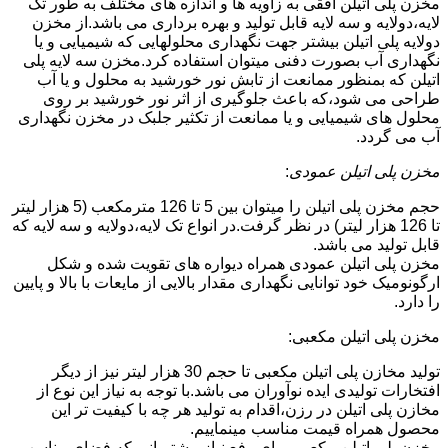
مخزن پلی اتیلن افقی به زاویه ها و اندازه های مختلف به طور تک
لایه،دولایه و سه لایه قابل تولید و بهره برداری می باشد.از مخزن
دولایه پلی اتیلن بیشتر جهت نگهداری محلولهایی که شیمیایی و یا
نگهداری آب بصورت دفنی میتوان استفاده کرد.مخزن سه لایه پلی
اتیلن که بمنظور ممانعت از تابش نور خورشید به محلول و یا آب
طراحی می شود،که باعث جلوگیری از اثر نور خورشید بر روی
محلول های شیمیایی و یا ممانعت از تکثیر جلبک در مخزن نگهداری
آب می گردد.
مخزن پلی اتیلن عمودی
:
حجم مخزن پلی اتیلن را میتوان بین 5 تا 126 مترمکعب (5 هزار لیتر
تا 126 هزار لیتر) در نظر گرفت.در انواع تک لایه،دولایه و سه لایه که
قابل تولید می باشد.
مخزن پلی اتیلن عمودی همراه دیواره های تقویت شده و شکل
ارگونومیک خود توانایی نگهداری مقدار بالایی از مایعات با بالا و پایین
را دارد.
مخزن پلی اتیلن مکعبی:
تولید مخازن پلی اتیلن مکعبی تا حجم 30 هزار لیتر نیز از دیگر
افتخارات تولیدی ایده نوآوران می باشد.با توجه به نیاز این نوع از
مخازن پلی اتیلن در رزن،اقدام به تولید هر چه با کیفیت تر این
محصول همراه قیمت مناسب مینماییم.
مخزن پلی اتیلن مکعبی برای رفع نیاز مشتریانی که فضای مناسب