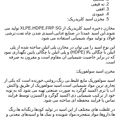
ته قیفی
افقی
عمودی
مخزن اسید کلریدریک:
مخازن ذخیره اسید کلریدریک از XLPE،HDPE،FRP SG تولید می
شوند.این اسید عمدتا در صنایع غذایی،اسیدی شدن چاه نفت،ترشی
فولاد و تولید مواد شیمیایی استفاده می شود.
این نوع اسید را می توان در مخازن پلی اتیلن ساخته شده از پلی
اتیلن با چگالی بالا (HDPE) و پلی اتیلن با چگالی پایین نگهداری نمود
که در برابر خاصیت شیمیایی ان مقاوم است و مقرون به صرفه
است.
مخزن اسید سولفوریک:
اسید سولفوریک مایع غلیظ،بی رنگ،روغنی،خورنده است که یکی از
تجاری ترین مواد شیمیایی است.اسید سولفوریک از طریق واکنش
آب با تری اکسید گوگرد به صورت صنعتی تهیه می شود که به نوبه
خود از ترکیب شیمیایی دی اکسید گوگرد و اکسیژن توسط فرآیند
تماس یا فرآیند محفظه ای ساخته می شود.
در غلظت های مختلف از این اسید در تولید کودها،رنگدانه ها،رنگ
ها،داروها،مواد منفجره،مواد شوینده و نمک ها و اسیدهای معدنی و