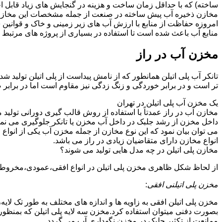
ساخته) که با حداقل زمان ساخت و هزینه در گنجایش های زیاد قابل ا
مخازن ذخیره آب پیش ساخته در صنعت از جمله مشخصات این مخازن می تو
امروزه حفاظت از منابع با ارزش آب های زیر زمینی و خاک و قوانی
منابع آب باعث شده است تا استفاده در بسیاری از پروژه های مرتبط ب
مخزن آب در راز
تانکر آب پلی اتیلن همانطور که از نامش پیداست از پلی اتیلن تولید ش
تر است و در برابر خوردگی و زنگ زدگی نیز مقاوم است اما در برابر
یک مخزن آب پلی اتیلن در تهران
مخازن آب در راز عمدتاً با استفاده از روش قالب گیری دورانی تولید
داخل مخزن از رشد جلبک در داخل آب مخزن یا تانکر جلوگیری می نمای
می توان بیان نمود که این نوع مخازن از جمله مخزن آب یکی از انو
انواع مخازن دارای متقاضیان زیادی در راز می باشد.
مخازن پلی اتیلن در چه مدل هایی تولید می شوند؟
از لحاظ شکل ظاهری مخزن پلی اتیلن در انواع افقی،عمودی،مخروطی،مک
مخزن پلی اتیلنی افقی
:
مخزن پلی اتیلن افقی به زاویه ها و اندازه های مختلف به طور تک لایه،
بصورت دفنی میتوان استفاده کرد.مخزن سه لایه پلی اتیلن که بمنظور
ممانعت از تکثیر جلبک در مخزن نگهداری آب می گردد.