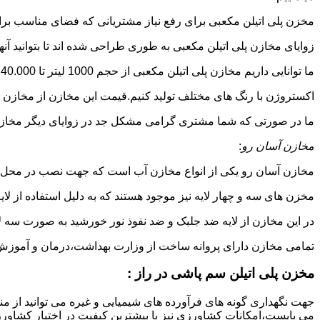
مخزن پلی اتیلن مکعبی برای رفع نیاز مشتریانی که فضای مناسب برای
زوایای مخازن پلی اتیلن مکعبی به طوری طراحی شده اند تا بتوانید آنها
ما توانایی داریم مخازن پلی اتیلن مکعبی از حجم 1000 لیتر تا 140.000 لیتر به طور روتاری و دوجداره در قالب های روش
اکستروژن با رنگ های مختلف تولید کنیم.قیمت این مخازن از مخازن ا
ما در صورتی که شما مشتری گرامی مشکل جد در زوایای دیگر مخازن پل
مخازن آسان رو
:
مخازن آسان رو یکی از انواع مخازن آب است که جهت نصب در محل 
مخزن های سه و چهار لایه نیز موجود هستند که به دلیل استفاده از ل
در این مخازن از لایه ضد جلبک و ضد نفوذ نور خورشید به صورت سه ل
تمامی مخازن دارای پروانه ساخت از وزارت بهداشت،درمان و آموزش پزشکی هستند و از موا
مخزن پلی اتیلن سم پاشی در راز :
جهت نگهداری گونه های فرآورده های شیمیایی و غیره می توانید از منب
می بایست،امکانات کشاورزی نیز با بیشترین کیفیت در اختیار کشاورزا