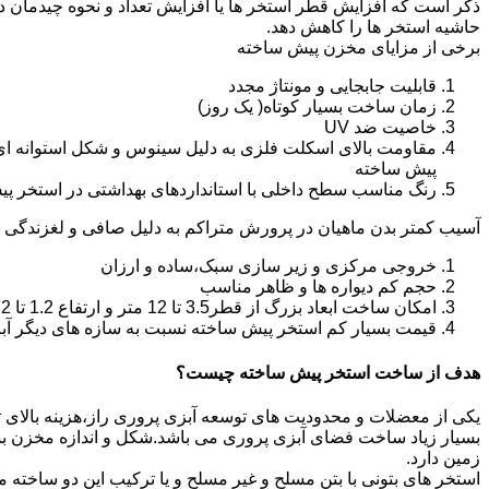
ذکر است که افزایش قطر استخر ها یا افزایش تعداد و نحوه چیدمان 
حاشیه استخر ها را کاهش دهد.
برخی از مزایای مخزن پیش ساخته
قابلیت جابجایی و مونتاژ مجدد
زمان ساخت بسیار کوتاه( یک روز)
خاصیت ضد UV
مقاومت بالای اسکلت فلزی به دلیل سینوس و شکل استوانه ای
پیش ساخته
رنگ مناسب سطح داخلی با استانداردهای بهداشتی در استخر پ
آسیب کمتر بدن ماهیان در پرورش متراکم به دلیل صافی و لغزندگی 
خروجی مرکزی و زیر سازی سبک،ساده و ارزان
حجم کم دیواره ها و ظاهر مناسب
امکان ساخت ابعاد بزرگ از قطر3.5 تا 12 متر و ارتفاع 1.2 تا 2.2 متر
قیمت بسیار کم استخر پیش ساخته نسبت به سازه های دیگر آب
هدف از ساخت استخر پیش ساخته چیست؟
یکی از معضلات و محدودیت های توسعه آبزی پروری راز،هزینه بالای تولی
بسیار زیاد ساخت فضای آبزی پروری می باشد.شکل و اندازه مخزن 
زمین دارد.
استخر های بتونی با بتن مسلح و غیر مسلح و یا ترکیب این دو ساخت