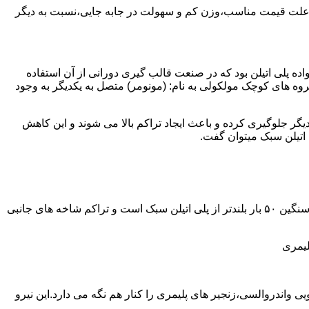
به علت قیمت مناسب،وزن کم و سهولت در جابه جایی،نسبت به دیگر
ه نمود.پلی اتیلن سبک نخستین عضو خانواده پلی اتیلن بود که در صنعت قالب گیری دورانی از آن استفاده
روه های کوچک مولکولی به نام: (مونومر) متصل به یکدیگر به وجود
گر جلوگیری کرده و باعث ایجاد تراکم بالا می شوند و این کاهش
پلی اتیلن سنگین مثل پلی اتیلن سبک از اتم های هیدروژن و کربن تشکیل می شود.فرق در این مورد می باشد که طول زنجیره های پلی اتیلن سنگین ۵۰ بار بلندتر از پلی اتیلن سبک است و تراکم شاخه های جانبی
لیمری
ی واندروالسی،زنجیر های پلیمری را کنار هم نگه می دارد.این نیرو