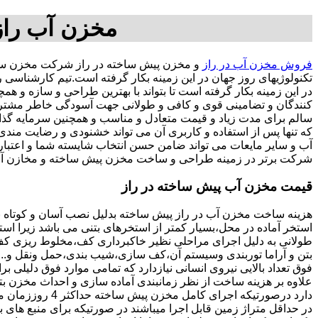
مخزن آب راز
فروش مخزن آب در راز
و مخزن پیش ساخته در راز شرکت مخزن ساز
تکنولوژیهای روز جهان در این زمینه بکار گرفته است.تیم کارشناسی
در این زمینه بکار گرفته است تا بتواند با بهترین طراحی و سازه و
کنندگان و تضامینی قوی و کافی و طولانی جهت آسودگی خاطر مشتریان
سالم برای مدت زیاد و قیمت متعادل و مناسب و همچنین سرمایه گذاری در امور شبک
که تنها پس از استفاده و کاربری آن می تواند خشنودی و رضایت من
آب و سایر مایعات می تواند ضامن حسن انتخاب شایسته شما و اعتبا
شرکت برتر در زمینه طراحی و ساخت مخزن پیش ساخته و مخازن آب 
قیمت مخزن آب پیش ساخته در راز
هزینه ساخت مخزن آب در راز پیش ساخته بدلیل نصب آسان و کوتاه 
استخر آماده در محل،بسیار کمتر از استخرهای بتنی می باشد زیرا است
طولانی به دلیل اجرای مراحلی نظیر خاکبرداری کف،مخلوط ریزی کف،ت
بتن و آراما توربندی وسیستم آن،کف سازی،شیب بندی،حمل ونقل و...ه
فوق تعداد بالایی نیروی انسانی نیازدارد که تمامی موارد فوق دلیلی ب
دارد درصورتیکه اجرا
در حداقل متراژ زمین قابل اجرا میباشند در صورتیکه برای منبع های ب