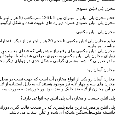
مخزن پلی اتیلن عمودی
:
حجم مخزن پلی اتیلن را میتوان بین 5 تا 126 مترمکعب (5 هزار لیتر تا 126 هزار لیتر) در نظر گرفت.در انواع تک لایه،دولایه و سه لایه که قابل تولید می باشد.
مخزن پلی اتیلن عمودی همراه دیواره های تقویت شده و شکل ارگونومیک خو
مخزن پلی اتیلن مکعبی:
تولید مخازن پلی اتیلن مکعبی تا حجم 
مناسب مینماییم.
مخزن پلی اتیلن مکعبی برای رفع نیاز مشتریانی که فضای مناسب برای
زوایای مخازن پلی اتیلن مکعبی به طوری طراحی شده اند تا بتوانید آنها
ما در صورتی که شما مشتری گرامی مشکل جدی در زوایای دیگر مخازن پ
مخازن آسان رو:
مخازن آسان رو یکی از انواع مخازن آب است که جهت نصب در محل 
مخزن های سه و چهار لایه نیز موجود هستند که به دلیل استفاده از ل
در این مخازن از لایه ضد جلبک و ضد نفوذ نور خورشید به صورت سه ل
پلی اتیلن چیست و مخازن آب پلی اتیلن چه انواعی دارند؟
دانسیته متوسط،سنگین،شبکه ای شده و اتیلن استات می باشند.