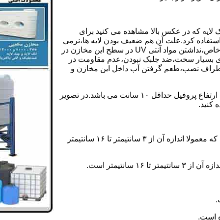
 لایه که در عکس بالا مشاهده می کنید برای
ستفاده کرد.علت آن هم ضعیف بودن لایه ها،نرمی
بیش از حد بدنه مخزن،عدم توانایی طراحی این مخازن برای مصارف خاص،نداشتن مواد آنتی UV در سطح این مخازن در
یری بسیار سخت،ضد جلبک نبودن،عدم مقاومت در
اطراف نصب،طعم گرفتن آب داخل این مخازن و
ولی مخازن دوجداره دارای پروفیل دوجداره در بدنه خود می باشند که ارتفاع پروفیل حداقل ۱۰ سانت می باشد.در تصویر
 کنید.
ارتفاع پروفیل : فاصله بین جداره داخلی مخزن و تاج پروفیل می باشد که معمولا اندازه آن از ۳ سانتیمتر تا ۱۶ سانتیمتر
سانتیمتر است.