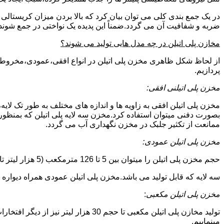
در یک جمع بندی کلی می توان بیان کرد که بالا بردن میزان کریست
ضربه و شفافیت آن می گردد.ضمناً این پدیده یک نواختی در جمع شوند
مخازن پلی اتیلن در چه مدل هایی تولید می شوند؟
از لحاظ شکل ظاهری مخزن پلی اتیلن در انواع افقی،عمودی،مخروطی،مک
پردازیم.
مخزن پلی اتیلنی افقی:
مخزن پلی اتیلن افقی به زاویه ها و اندازه های مختلف به طور تک لایه،
بصورت دفنی میتوان استفاده کرد.مخزن سه لایه پلی اتیلن که بمنظور
ممانعت از تکثیر جلبک در مخزن نگهداری آب می گردد.
مخزن پلی اتیلن عمودی:
حجم مخزن پلی اتیلن را میتوان بین 5 تا 126 مترمکعب (5 هزار لیتر تا 126 هزار لیتر) در نظر گرفت.در انواع تک لایه،دولایه و
سه لایه که قابل تولید می باشد.مخزن پلی اتیلن عمودی همراه دیواره های تقویت شد
مخزن پلی اتیلن مکعبی
:
تولید مخازن پلی اتیلن مکعبی تا حجم 
مینماییم.