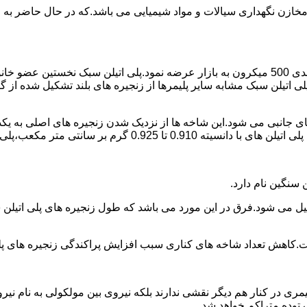
اع مخازن نگهداری سیالات و مواد شیمیایی می باشد.که در حال حاضر 
در سال 1961 میلادی کمپانی اکواستار پودر پلی اتیلن سبک را با دانه بندی 500 میکرون به بازار عرض
لی اتیلن سبک مشابه سایر پلیمرها از زنجیره های بلند تشکیل شده از گ
ی جانبی می شود.این شاخه ها از نزدیک شدن زنجیره های اصلی به یکدی
سانتی متر مکعب،پلی اتیلن سبک میتوان گفت.
ست.کاهش تعداد شاخه های کناری سبب افزایش پراکندگی زنجیره های پ
ی در کنار هم دیگر نقشی ندارند بلکه نیروی بین مولکولی به نام نیروی
توده متراکم خواهد شد.