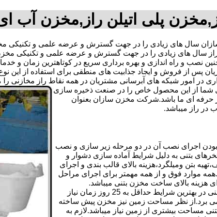
,مخزن پلی اتیلن راز,مخزن آب ای
ان سال های زیادی را در جهت گسترش و عرضه علمی و تکنیکی مخازن
 راز سال های زیادی را در جهت گسترش و عرضه علمی و تکنیکی مخزن 
 همچنین نصب و راه اندازی و بهره برداری سریع در کوتاهترین زمان و
 پس از فروش و ایجاد جذابیت های منطقی برای استفاده از این نوع 
ه های آبرسانی مشتریان در همه نقاط راز مخازنی را معرفی نماید.09123701807 آقای
دی شما از این محصول خاص را در صنعت ذخیره سازی
ر حرفه ای ما باشد.شرکت مخزن سازان بعنوان
در راز میباشد.
بودن اجرای نصب آن در دو مرحله زیر سازی و نصب
خرهای بتنی به دلیل شرایط آماده سازی دشوار و
هیه بتن ومیلگرد،هزینه بالای قالب بندی و اجرای
مه موارد فوق و از همه مهمتر برای اجرای مراحل
رای هزینه بالای ساخت مخزن بتنی میباشد.
علاوه بر هزینه ساخت از نظر زمانبندی آماده سازی و احداث مخزن بتنی در بهترین شرایط حداقل به 25 روز زمان نیاز
ی کامل مخزن پیش ساخته حداکثر 4 روززمان می برد.از نظر مساحت زمین نیز مخزن پیش ساخته
تنی مساحت بیشتری از زمین نیاز میباشد.لازم به