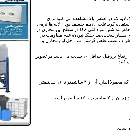
 لایه که در عکس بالا مشاهده می کنید برای
ستفاده کرد.علت آن هم ضعیف بودن لایه ها،نرمی
بیش از حد بدنه مخزن،عدم توانایی طراحی این مخازن برای مصارف خاص،نداشتن مواد آنتی UV در سطح این مخازن در
یری بسیار سخت،ضد جلبک نبودن،عدم مقاومت در
اطراف نصب،طعم گرفتن آب داخل این مخازن و
ولی مخازن دوجداره دارای پروفیل دوجداره در بدنه خود می باشند که ارتفاع پروفیل حداقل ۱۰ سانت می باشد.در تصویر
 کنید.
ارتفاع پروفیل : فاصله بین جداره داخلی مخزن و تاج پروفیل می باشد که معمولا اندازه آن از ۳ سانتیمتر تا ۱۶ سانتیمتر
سانتیمتر است.