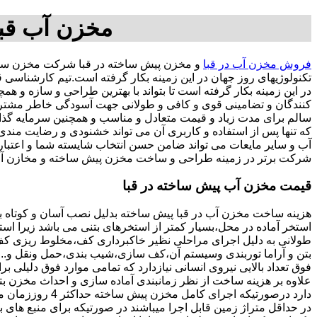
مخزن آب قبا
فروش مخزن آب در قبا
و مخزن پیش ساخته در قبا شرکت مخزن سازا
تکنولوژیهای روز جهان در این زمینه بکار گرفته است.تیم کارشناسی
در این زمینه بکار گرفته است تا بتواند با بهترین طراحی و سازه و
کنندگان و تضامینی قوی و کافی و طولانی جهت آسودگی خاطر مشتریان
سالم برای مدت زیاد و قیمت متعادل و مناسب و همچنین سرمایه گذاری در امور شبکه
که تنها پس از استفاده و کاربری آن می تواند خشنودی و رضایت من
آب و سایر مایعات می تواند ضامن حسن انتخاب شایسته شما و اعتبا
شرکت برتر در زمینه طراحی و ساخت مخزن پیش ساخته و مخازن آب 
قیمت مخزن آب پیش ساخته در قبا
هزینه ساخت مخزن آب در قبا پیش ساخته بدلیل نصب آسان و کوتاه 
استخر آماده در محل،بسیار کمتر از استخرهای بتنی می باشد زیرا است
طولانی به دلیل اجرای مراحلی نظیر خاکبرداری کف،مخلوط ریزی کف،ت
بتن و آراما توربندی وسیستم آن،کف سازی،شیب بندی،حمل ونقل و...ه
فوق تعداد بالایی نیروی انسانی نیازدارد که تمامی موارد فوق دلیلی ب
دارد درصورتیکه اجرا
در حداقل متراژ زمین قابل اجرا میباشند در صورتیکه برای منبع های ب