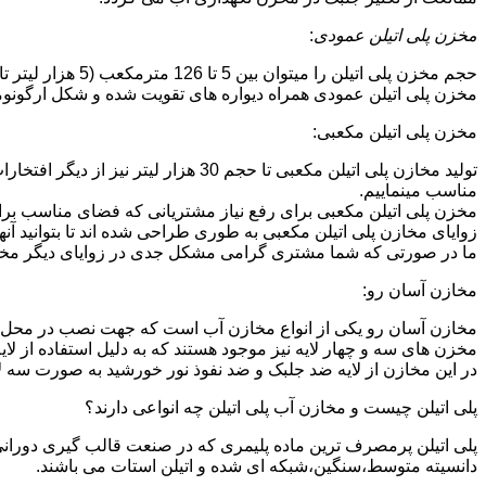
مخزن پلی اتیلن عمودی
:
حجم مخزن پلی اتیلن را میتوان بین 5 تا 126 مترمکعب (5 هزار لیتر تا 126 هزار لیتر) در نظر گرفت.در انواع تک لایه،دولایه و سه لایه که قابل تولید می باشد.
مخزن پلی اتیلن عمودی همراه دیواره های تقویت شده و شکل ارگونومیک خو
مخزن پلی اتیلن مکعبی:
تولید مخازن پلی اتیلن مکعبی تا حجم 
مناسب مینماییم.
مخزن پلی اتیلن مکعبی برای رفع نیاز مشتریانی که فضای مناسب برای
زوایای مخازن پلی اتیلن مکعبی به طوری طراحی شده اند تا بتوانید آنها
ما در صورتی که شما مشتری گرامی مشکل جدی در زوایای دیگر مخازن پ
مخازن آسان رو:
مخازن آسان رو یکی از انواع مخازن آب است که جهت نصب در محل 
مخزن های سه و چهار لایه نیز موجود هستند که به دلیل استفاده از ل
در این مخازن از لایه ضد جلبک و ضد نفوذ نور خورشید به صورت سه ل
پلی اتیلن چیست و مخازن آب پلی اتیلن چه انواعی دارند؟
دانسیته متوسط،سنگین،شبکه ای شده و اتیلن استات می باشند.