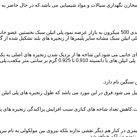
اع مخازن نگهداری سیالات و مواد شیمیایی می باشد.که در حال حاضر 
در سال 1961 میلادی کمپانی اکواستار پودر پلی اتیلن سبک را با دانه بندی 500 میکرون به بازار عرض
لی اتیلن سبک مشابه سایر پلیمرها از زنجیره های بلند تشکیل شده از گ
ی جانبی می شود.این شاخه ها از نزدیک شدن زنجیره های اصلی به یکدی
سانتی متر مکعب،پلی اتیلن سبک میتوان گفت.
ست.کاهش تعداد شاخه های کناری سبب افزایش پراکندگی زنجیره های پ
ی در کنار هم دیگر نقشی ندارند بلکه نیروی بین مولکولی به نام نیروی
توده متراکم خواهد شد.