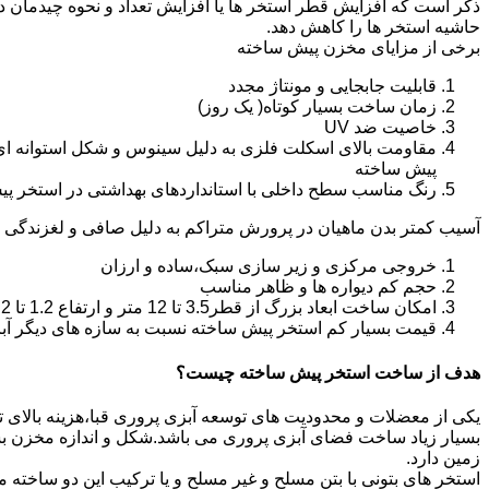
ذکر است که افزایش قطر استخر ها یا افزایش تعداد و نحوه چیدمان 
حاشیه استخر ها را کاهش دهد.
برخی از مزایای مخزن پیش ساخته
قابلیت جابجایی و مونتاژ مجدد
زمان ساخت بسیار کوتاه( یک روز)
خاصیت ضد UV
مقاومت بالای اسکلت فلزی به دلیل سینوس و شکل استوانه ای
پیش ساخته
رنگ مناسب سطح داخلی با استانداردهای بهداشتی در استخر پ
آسیب کمتر بدن ماهیان در پرورش متراکم به دلیل صافی و لغزندگی 
خروجی مرکزی و زیر سازی سبک،ساده و ارزان
حجم کم دیواره ها و ظاهر مناسب
امکان ساخت ابعاد بزرگ از قطر3.5 تا 12 متر و ارتفاع 1.2 تا 2.2 متر
قیمت بسیار کم استخر پیش ساخته نسبت به سازه های دیگر آب
هدف از ساخت استخر پیش ساخته چیست؟
یکی از معضلات و محدودیت های توسعه آبزی پروری قبا،هزینه بالای تولی
بسیار زیاد ساخت فضای آبزی پروری می باشد.شکل و اندازه مخزن 
زمین دارد.
استخر های بتونی با بتن مسلح و غیر مسلح و یا ترکیب این دو ساخت