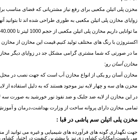
مخزن پلی اتیلن مکعبی برای رفع نیاز مشتریانی که فضای مناسب برای
زوایای مخازن پلی اتیلن مکعبی به طوری طراحی شده اند تا بتوانید آنها
ما توانایی داریم مخازن پلی اتیلن مکعبی از حجم 1000 لیتر تا 140.000 لیتر به طور روتاری و دوجداره در قالب های روش
اکستروژن با رنگ های مختلف تولید کنیم.قیمت این مخازن از مخازن ا
ما در صورتی که شما مشتری گرامی مشکل جد در زوایای دیگر مخازن پل
مخازن آسان رو
:
مخازن آسان رو یکی از انواع مخازن آب است که جهت نصب در محل 
مخزن های سه و چهار لایه نیز موجود هستند که به دلیل استفاده از ل
در این مخازن از لایه ضد جلبک و ضد نفوذ نور خورشید به صورت سه ل
تمامی مخازن دارای پروانه ساخت از وزارت بهداشت،درمان و آموزش پزشکی هستند و از موا
مخزن پلی اتیلن سم پاشی در قبا :
جهت نگهداری گونه های فرآورده های شیمیایی و غیره می توانید از منب
می بایست،امکانات کشاورزی نیز با بیشترین کیفیت در اختیار کشاورزا