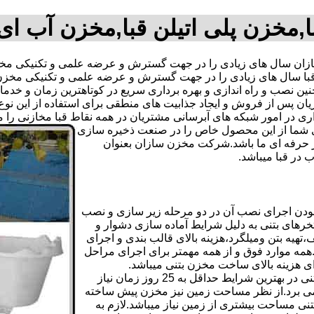
,مخزن پلی اتیلن قبا,مخزن آب ای
ن سال های زیادی را در جهت گسترش و عرضه علمی و تکنیکی مخازن
 قبا سال های زیادی را در جهت گسترش و عرضه علمی و تکنیکی مخزن 
 همچنین نصب و راه اندازی و بهره برداری سریع در کوتاهترین زمان و
 پس از فروش و ایجاد جذابیت های منطقی برای استفاده از این نوع 
 های آبرسانی مشتریان در همه نقاط قبا مخازنی را معرفی نماید.09123701807 آقای
دی شما از این محصول خاص را در صنعت ذخیره سازی
ر حرفه ای ما باشد.شرکت مخزن سازان بعنوان
در قبا میباشد.
بودن اجرای نصب آن در دو مرحله زیر سازی و نصب
خرهای بتنی به دلیل شرایط آماده سازی دشوار و
هیه بتن ومیلگرد،هزینه بالای قالب بندی و اجرای
مه موارد فوق و از همه مهمتر برای اجرای مراحل
رای هزینه بالای ساخت مخزن بتنی میباشد.
علاوه بر هزینه ساخت از نظر زمانبندی آماده سازی و احداث مخزن بتنی در بهترین شرایط حداقل به 25 روز زمان نیاز
ی کامل مخزن پیش ساخته حداکثر 4 روززمان می برد.از نظر مساحت زمین نیز مخزن پیش ساخته
تنی مساحت بیشتری از زمین نیاز میباشد.لازم به