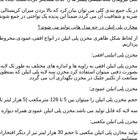
در یک جمع بندی کلی می توان بیان کرد که بالا بردن میزان کریست
ضربه و شفافیت آن می گردد.ضمناً این پدیده یک نواختی در جمع شوند
مخازن پلی اتیلن در چه مدل هایی تولید می شوند؟
از لحاظ شکل ظاهری مخزن پلی اتیلن در انواع افقی،عمودی،مخروطی،مک
پردازیم.
مخزن پلی اتیلنی افقی:
مخزن پلی اتیلن افقی به زاویه ها و اندازه های مختلف به طور تک لایه،
بصورت دفنی میتوان استفاده کرد.مخزن سه لایه پلی اتیلن که بمنظور
ممانعت از تکثیر جلبک در مخزن نگهداری آب می گردد.
مخزن پلی اتیلن عمودی:
حجم مخزن پلی اتیلن را میتوان بین 5 تا 126 مترمکعب (5 هزار لیتر تا 126 هزار لیتر) در نظر گرفت.در انواع تک لایه،دولایه و
سه لایه که قابل تولید می باشد.مخزن پلی اتیلن عمودی همراه دیواره های تقویت شد
مخزن پلی اتیلن مکعبی
:
تولید مخازن پلی اتیلن مکعبی تا حجم 
مینماییم.