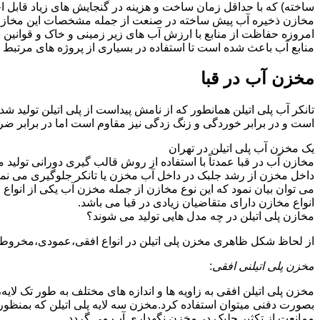
ساخته) که با حداقل زمان ساخت و هزینه در گنجایش های زیاد قابل ا
مخازن ذخیره آب پیش ساخته در صنعت از جمله مشخصات این مخازن می تو
امروزه حفاظت از منابع با ارزش آب های زیر زمینی و خاک و قوانی
منابع آب باعث شده است تا استفاده در بسیاری از پروژه های مرتبط ب
مخزن آب در قبا
تانکر آب پلی اتیلن همانطور که از نامش پیداست از پلی اتیلن تولید ش
است و در برابر خوردگی و زنگ زدگی نیز مقاوم است اما در برابر ض
یک مخزن آب پلی اتیلن در تهران
مخازن آب در قبا عمدتاً با استفاده از روش قالب گیری دورانی تولید
داخل مخزن از رشد جلبک در داخل آب مخزن یا تانکر جلوگیری می نمای
می توان بیان نمود که این نوع مخازن از جمله مخزن آب یکی از انو
انواع مخازن دارای متقاضیان زیادی در قبا می باشد.
مخازن پلی اتیلن در چه مدل هایی تولید می شوند؟
از لحاظ شکل ظاهری مخزن پلی اتیلن در انواع افقی،عمودی،مخروطی،مک
مخزن پلی اتیلنی افقی
:
مخزن پلی اتیلن افقی به زاویه ها و اندازه های مختلف به طور تک لایه،
بصورت دفنی میتوان استفاده کرد.مخزن سه لایه پلی اتیلن که بمنظور
ممانعت از تکثیر جلبک در مخزن نگهداری آب می گردد.