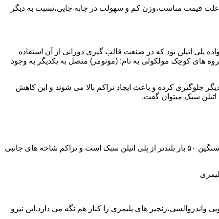
به علت قیمت مناسب،وزن کم و سهولت در جابه جایی،نسبت به دیگر
ه نمود.پلی اتیلن سبک نخستین عضو خانواده پلی اتیلن بود که در صنعت قالب گیری دورانی از آن استفاده
روه های کوچک مولکولی به نام: (مونومر) متصل به یکدیگر به وجود
گر جلوگیری کرده و باعث ایجاد تراکم بالا می شوند و این کاهش
پلی اتیلن سنگین مثل پلی اتیلن سبک از اتم های هیدروژن و کربن تشکیل می شود.فرق در این مورد می باشد که طول زنجیره های پلی اتیلن سنگین ۵۰ بار بلندتر از پلی اتیلن سبک است و تراکم شاخه های جانبی
لیمری
ی واندروالسی،زنجیر های پلیمری را کنار هم نگه می دارد.این نیرو