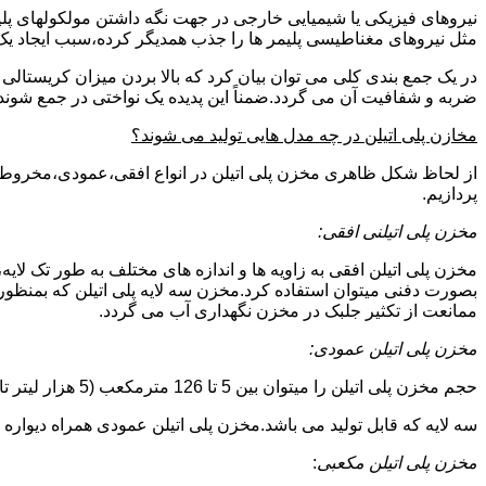
نیروهای فیزیکی یا شیمیایی خارجی در جهت نگه داشتن مولکولهای پلیمر
مثل نیروهای مغناطیسی پلیمر ها را جذب همدیگر کرده،سبب ایجاد یک 
در یک جمع بندی کلی می توان بیان کرد که بالا بردن میزان کریست
ضربه و شفافیت آن می گردد.ضمناً این پدیده یک نواختی در جمع شوند
مخازن پلی اتیلن در چه مدل هایی تولید می شوند؟
از لحاظ شکل ظاهری مخزن پلی اتیلن در انواع افقی،عمودی،مخروطی،مک
پردازیم.
مخزن پلی اتیلنی افقی:
مخزن پلی اتیلن افقی به زاویه ها و اندازه های مختلف به طور تک لایه،
بصورت دفنی میتوان استفاده کرد.مخزن سه لایه پلی اتیلن که بمنظور
ممانعت از تکثیر جلبک در مخزن نگهداری آب می گردد.
مخزن پلی اتیلن عمودی:
حجم مخزن پلی اتیلن را میتوان بین 5 تا 126 مترمکعب (5 هزار لیتر تا 126 هزار لیتر) در نظر گرفت.در انواع تک لایه،دولایه و
سه لایه که قابل تولید می باشد.مخزن پلی اتیلن عمودی همراه دیواره های تقویت شد
مخزن پلی اتیلن مکعبی
: