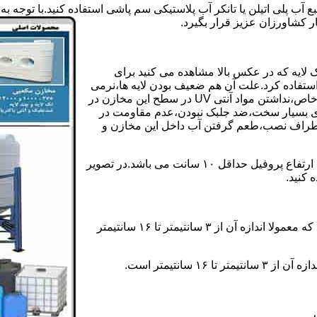
بع آب پلی اتیلن یا تانکر آب پلاستیکی سم پاشی استفاده کنید.با تو
ر کشاورزان عزیز قرار بگیرد.
 لایه که در عکس بالا مشاهده می کنید برای
ستفاده کرد.علت آن هم ضعیف بودن لایه ها،نرمی
بیش از حد بدنه مخزن،عدم توانایی طراحی این مخازن برای مصارف خاص،نداشتن مواد آنتی UV در سطح این مخازن در
یری بسیار سخت،ضد جلبک نبودن،عدم مقاومت در
اطراف نصب،طعم گرفتن آب داخل این مخازن و
ولی مخازن دوجداره دارای پروفیل دوجداره در بدنه خود می باشند که ارتفاع پروفیل حداقل ۱۰ سانت می باشد.در تصویر
 کنید.
ارتفاع پروفیل : فاصله بین جداره داخلی مخزن و تاج پروفیل می باشد که معمولا اندازه آن از ۳ سانتیمتر تا ۱۶ سانتیمتر
سانتیمتر است.