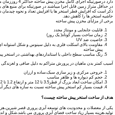
دارد درصورتیکه اجرا
در حداقل متراژ زمین قابل اجرا میباشند در صورتیکه برای منبع های ب
ذکر است که افزایش قطر استخر ها یا افزایش تعداد و نحوه چیدمان 
حاشیه استخر ها را کاهش دهد.
برخی از مزایای مخزن پیش ساخته
قابلیت جابجایی و مونتاژ مجدد
زمان ساخت بسیار کوتاه( یک روز)
خاصیت ضد UV
مقاومت بالای اسکلت فلزی به دلیل سینوس و شکل استوانه ای
پیش ساخته
رنگ مناسب سطح داخلی با استانداردهای بهداشتی در استخر پ
آسیب کمتر بدن ماهیان در پرورش متراکم به دلیل صافی و لغزندگی 
خروجی مرکزی و زیر سازی سبک،ساده و ارزان
حجم کم دیواره ها و ظاهر مناسب
امکان ساخت ابعاد بزرگ از قطر3.5 تا 12 متر و ارتفاع 1.2 تا 2.2 متر
قیمت بسیار کم استخر پیش ساخته نسبت به سازه های دیگر آب
هدف از ساخت استخر پیش ساخته چیست؟
یکی از معضلات و محدودیت های توسعه آبزی پروری قصر شیرین،هزینه با
تولید،هزینه بسیار زیاد ساخت فضای آبزی پروری می باشد.شکل و ا