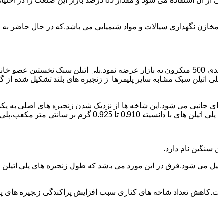
پلی اتیلن پرمصرف ترین ماده پلیمری که در صنعت قالب گیری دورانی ا
اع مخازن نگهداری سیالات و مواد شیمیایی می باشد.که در حال حاضر 
در سال 1961 میلادی کمپانی اکواستار پودر پلی اتیلن سبک را با دانه بندی 500 میکرون به بازار عرض
لی اتیلن سبک مشابه سایر پلیمرها از زنجیره های بلند تشکیل شده از گ
ی جانبی می شود.این شاخه ها از نزدیک شدن زنجیره های اصلی به یکدی
سانتی متر مکعب،پلی اتیلن سبک میتوان گفت.
ست.کاهش تعداد شاخه های کناری سبب افزایش پراکندگی زنجیره های پ