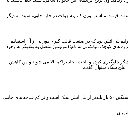
ز آن استفاده می شود و مقدار 85 درصد بازار این صنعت را در اختیار دارد.متداول ترین گریدهای این خانواده شامل: سبک خطی،سبک با
به علت قیمت مناسب،وزن کم و سهولت در جابه جایی،نسبت به دیگر
ه نمود.پلی اتیلن سبک نخستین عضو خانواده پلی اتیلن بود که در صنعت قالب گیری دورانی از آن استفاده
روه های کوچک مولکولی به نام: (مونومر) متصل به یکدیگر به وجود
گر جلوگیری کرده و باعث ایجاد تراکم بالا می شوند و این کاهش
پلی اتیلن سنگین مثل پلی اتیلن سبک از اتم های هیدروژن و کربن تشکیل می شود.فرق در این مورد می باشد که طول زنجیره های پلی اتیلن سنگین ۵۰ بار بلندتر از پلی اتیلن سبک است و تراکم شاخه های جانبی
لیمری