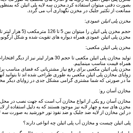
بصورت دفنی میتوان استفاده کرد.مخزن سه لایه پلی اتیلن که بمنظور
ممانعت از تکثیر جلبک در مخزن نگهداری آب می گردد.
مخزن پلی اتیلن عمودی
:
حجم مخزن پلی اتیلن را میتوان بین 5 تا 126 مترمکعب (5 هزار لیتر تا 126 هزار لیتر) در نظر گرفت.در انواع تک لایه،دولایه و سه لایه که قابل تولید می باشد.
مخزن پلی اتیلن عمودی همراه دیواره های تقویت شده و شکل ارگونومیک خو
مخزن پلی اتیلن مکعبی:
تولید مخازن پلی اتیلن مکعبی تا حجم 
همراه قیمت مناسب مینماییم.
مخزن پلی اتیلن مکعبی برای رفع نیاز مشتریانی که فضای مناسب برای
زوایای مخازن پلی اتیلن مکعبی به طوری طراحی شده اند تا بتوانید آنها
ما در صورتی که شما مشتری گرامی مشکل جدی در زوایای دیگر مخازن پ
مخازن آسان رو:
مخازن آسان رو یکی از انواع مخازن آب است که جهت نصب در محل 
مخزن های سه و چهار لایه نیز موجود هستند که به دلیل استفاده از ل
در این مخازن از لایه ضد جلبک و ضد نفوذ نور خورشید به صورت سه ل
پلی اتیلن چیست و مخازن آب پلی اتیلن چه انواعی دارند؟