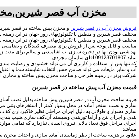
مخزن آب قصر شیرین,مخز
فروش مخزن آب در قصر شیرین
و مخزن پیش ساخته در قصر شیرین
مختلف قصر شیرین و منطبق با تکنولوژیهای روز جهان در این زمین
مختلف قصر شیرین و منطبق با تکنولوژیهای روز جهان در این زمینه بک
مناسب و قابل توجه پس از فروش برای مصرف کنندگان و تضامینی قو
بهداشتی بودن آنها در ذخیره سازی آب آشامیدنی و سالم برای مدت ز
نماید.09123701807 آقای سلیمان مجردی
که تنها پس از استفاده و کاربری آن می تواند خشنودی و رضایت من
آب و سایر مایعات می تواند ضامن حسن انتخاب شایسته شما و اعتبا
شرکت برتر در زمینه طراحی و ساخت مخزن پیش ساخته و مخازن آب
قیمت مخزن آب پیش ساخته در قصر شیرین
هزینه ساخت مخزن آب در قصر شیرین پیش ساخته بدلیل نصب آسان و 
سازی و نصب استخر آماده در محل،بسیار کمتر از استخرهای بتنی می ب
سازی دشوار و طولانی به دلیل اجرای مراحلی نظیر خاکبرداری کف،مخ
بندی و اجرای بتن و آراما توربندی وسیستم آن،کف سازی،شیب بندی،ح
اجرای مراحل فوق تعداد بالایی نیروی انسانی نیازدارد که تمامی موار
میباشد.