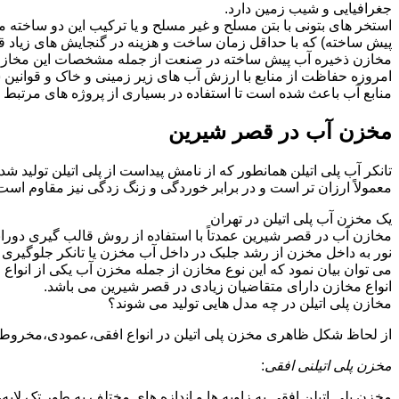
جغرافیایی و شیب زمین دارد.
استخر های بتونی با بتن مسلح و غیر مسلح و یا ترکیب این دو ساخ
پیش ساخته) که با حداقل زمان ساخت و هزینه در گنجایش های زیاد ق
مخازن ذخیره آب پیش ساخته در صنعت از جمله مشخصات این مخازن می تو
امروزه حفاظت از منابع با ارزش آب های زیر زمینی و خاک و قوانی
منابع آب باعث شده است تا استفاده در بسیاری از پروژه های مرتبط ب
مخزن آب در قصر شیرین
تانکر آب پلی اتیلن همانطور که از نامش پیداست از پلی اتیلن تولید 
معمولاً ارزان تر است و در برابر خوردگی و زنگ زدگی نیز مقاوم است
یک مخزن آب پلی اتیلن در تهران
مخازن آب در قصر شیرین عمدتاً با استفاده از روش قالب گیری دوران
نور به داخل مخزن از رشد جلبک در داخل آب مخزن یا تانکر جلوگیری م
می توان بیان نمود که این نوع مخازن از جمله مخزن آب یکی از انو
انواع مخازن دارای متقاضیان زیادی در قصر شیرین می باشد.
مخازن پلی اتیلن در چه مدل هایی تولید می شوند؟
از لحاظ شکل ظاهری مخزن پلی اتیلن در انواع افقی،عمودی،مخروطی،مک
مخزن پلی اتیلنی افقی
:
مخزن پلی اتیلن افقی به زاویه ها و اندازه های مختلف به طور تک لایه،