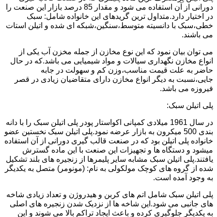
دورانی از آن استفاده می شود و مقدار 85 درصد بازار این صنعت را
در اختیار دارد.متداول ترین گریدهای این خانواده شامل: سبک
خطی،سبک با دانسیته متوسط،سنگین،شبکه ای شده و اتیلن استات
می باشند.
می توان بیان نمود که این نوع مخازن از جمله مخزن آب یکی از
انواع مخازن نگهداری سیالات و مواد شیمیایی می باشد.که در حال
حاضر به علت قیمت مناسب،وزن کم و سهولت در جابه
جایی،نسبت به دیگر انواع مخازن دارای متقاضیان زیادی در قصر
فیروزه می باشد.
پلی اتیلن سبک:
در سال 1961 میلادی کمپانی اکواستار پودر پلی اتیلن سبک را با دانه
بندی 500 میکرون به بازار عرضه نمود.پلی اتیلن سبک نخستین عضو
خانواده پلی اتیلن بود که در صنعت قالب گیری دورانی از آن استفاده
میشود و دستگاه ها و تجهیزات این صنعت با این ماده گسترش
یافتند.پلی اتیلن سبک مشابه سایر پلیمرها از زنجیره های بلند تشکیل
شده از گروه های کوچک مولکولی به نام: (مونومر) متصل به یکدیگر
به وجود آمده است.
پلی اتیلن سبک شامل اتم های کربن و هیدروژن و تعداد زیادی شاخه
های جانبی می شود.این شاخه ها از نزدیک شدن زنجیره های اصلی
به یکدیگر جلوگیری کرده و باعث ایجاد تراکم بالا می شوند و این