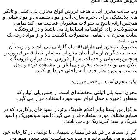
فروش مخزن پلی اتیلن
وب سایت مخزن آبی با هدف فروش انواع مخازن پلی اتیلنی و تانکر
های پلاستیکی برای ذخیره سازی آب و مواد شیمیایی و مواد غذایی و
همچنین ارائه پاسخ به سوالات مشتریان فعالیت می کند.تمامی
محصولات دارای گواهینامه استاندارد می باشند و در فروشگاه
سایت مخزن آبی تمامی محصولات باکیفیت بالا و از مواد درجه یک
می باشند.
محصولات مخزن آبی دارای 60 ماه گارانتی می باشند و مزیت آن
نسبت به دیگران ارسال آسان منبع آب به تمام نقاط قصر فیروزه و
همچنین پشتیبانی و خدمات پس از فروش است.در این فروشگاه
آنلاین می توانید قیمت مخزن پلی اتیلن را مشاهده کرده و مدل
مناسب و مورد نظر خود را به راحتی خریداری کنید.
تولید مخزن اسید در قصر فیروزه
مخزن اسید پلی اتیلنی محفظه ای است از جنس پلی اتیلن که
بمنظور ذخیره و حمل انواع اسید مورد استفاده قرار می گیرد.
به گزارش ایسنا،بنابر اعلام هلدینگ برتر،از اسید های پرکاربرد که در
صنایع مختلف مورد استفاده قرار می گیرد: اسید سولفوریک و اسید
نتیریک و اسید کلریدریک و...می باشد.
اگر از اسیدها در فرایند فرآیندهای شیمیایی یا تولیدی در کارخانه خود
استفاده می نمایید،ذخیره و مدیریت مناسب اسید بسیار مهم می