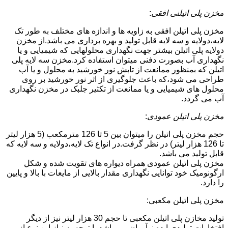
مخزن پلی اتیلنی افقی
:
مخزن پلی اتیلن افقی به زاویه ها و اندازه های مختلف به طور تک
لایه،دولایه و سه لایه قابل تولید و بهره برداری می باشد.از مخزن
دولایه پلی اتیلن بیشتر جهت نگهداری محلولهایی که شیمیایی و یا
نگهداری آب بصورت دفنی میتوان استفاده کرد.مخزن سه لایه پلی
اتیلن که بمنظور ممانعت از تابش نور خورشید به محلول و یا آب
طراحی می شود،که باعث جلوگیری از اثر نور خورشید بر روی
محلول های شیمیایی و یا ممانعت از تکثیر جلبک در مخزن نگهداری
آب می گردد.
مخزن پلی اتیلن عمودی
:
حجم مخزن پلی اتیلن را میتوان بین 5 تا 126 مترمکعب (5 هزار لیتر
تا 126 هزار لیتر) در نظر گرفت.در انواع تک لایه،دولایه و سه لایه که
قابل تولید می باشد.
مخزن پلی اتیلن عمودی همراه دیواره های تقویت شده و شکل
ارگونومیک خود توانایی نگهداری مقدار بالایی از مایعات با بالا و پایین
را دارد.
مخزن پلی اتیلن مکعبی:
تولید مخازن پلی اتیلن مکعبی تا حجم 30 هزار لیتر نیز از دیگر
افتخارات تولیدی ایده نوآوران می باشد.با توجه به نیاز این نوع از