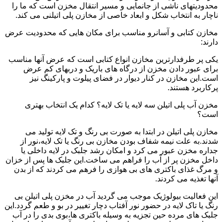
محدودیتهای ناشی از جانمایی و مسیر انتقال مخزن است که ما را
ناچار به انتخاب شکل و ابعاد خاصی از مخازن پلی اتیلنی می کند.
مخازن کتابی و آسانرو مناسب برای مکان هایی که محدودیت عرض
دارند:
یکی پر طرفدارترین مخازن انواع کتابی است که عرض آنها مناسب
برای عبور دادن مخزن از درگاه های باریک و دربهای کم عرض
است.این مخازن در کنار دیوار در فضای پیلوت و پارکینگ نیز
پرکاربرد هستند.
مخزن آب پلی اتیلن سه لایه یا تک لایه؟ کدام یک انتخاب بهتری
است؟
مخازن پلی اتیلن در ابتدا به صورت بی رنگ و تک لایه تولید می
شدند.به علت نیمه شفاف بودن مخازن بی رنگ یا تک لایه،نور از
جداره مخزن عبور می کرد و امکان رشد جلبک در لایه داخلی یا
داخل مخزن پر از آب را فراهم می ساخت.این جلبک ها پس از خزان
و مرگ غذای باکتری های بی هوازی را فرهم می کردند که از بدن
آنها تغذیه می کردند.
این فعالیت بیولوژیک موجب می گردید آب در مخزن پلی اتیلن بی
رنگ یا تاک لایه در حضور نور آفتاب دچار تغییر در بو و طعم گردد.این
جلبک های مرده حین تجزیه به وسیله باکتری ها،بوی بدی را در آب