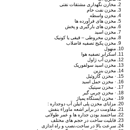
مخازن نگهداری مشتقات نفتی
مخزن نفت خام
مخزن واسطه
مخزن های فرآورده ها
مخزن های بارگیری و پخش
مخزن اسید
مخزن مخروطی – قیفی یا کونیک
مخزن پکیج تصفیه فاضلاب
منهول
اسکرابر تصفیه هوا
مخزن آب ژاول
مخزن اسید سولفوریک
مخزن بنزین
· مخزن گازوئیل
· مخزن حمل اسید
· مخزن سپتیک
· مخزن چربی گیر
· مخزن ایستگاه پمپاژ
مزایای مخزن پلی اتیلن آب دوجداره :
مقاومت در برابر اشعه ماوراء بنفش
ساختمند بودن جداره ها و عمر طولانی
قابلیت ساخت در حجم های مختلف
سرعت بالا در ساخت،نصب و راه اندازی