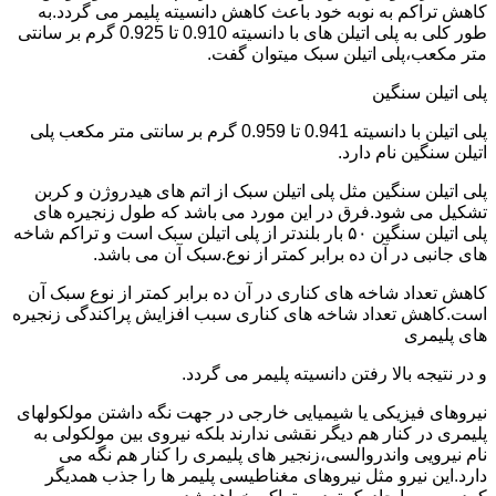
کاهش تراکم به نوبه خود باعث کاهش دانسیته پلیمر می گردد.به
طور کلی به پلی اتیلن های با دانسیته 0.910 تا 0.925 گرم بر سانتی
متر مکعب،پلی اتیلن سبک میتوان گفت.
پلی اتیلن سنگین
پلی اتیلن با دانسیته 0.941 تا 0.959 گرم بر سانتی متر مکعب پلی
اتیلن سنگین نام دارد.
پلی اتیلن سنگین مثل پلی اتیلن سبک از اتم های هیدروژن و کربن
تشکیل می شود.فرق در این مورد می باشد که طول زنجیره های
پلی اتیلن سنگین ۵۰ بار بلندتر از پلی اتیلن سبک است و تراکم شاخه
های جانبی در آن ده برابر کمتر از نوع.سبک آن می باشد.
کاهش تعداد شاخه های کناری در آن ده برابر کمتر از نوع سبک آن
است.کاهش تعداد شاخه های کناری سبب افزایش پراکندگی زنجیره
های پلیمری
و در نتیجه بالا رفتن دانسیته پلیمر می گردد.
نیروهای فیزیکی یا شیمیایی خارجی در جهت نگه داشتن مولکولهای
پلیمری در کنار هم دیگر نقشی ندارند بلکه نیروی بین مولکولی به
نام نیرویی واندروالسی،زنجیر های پلیمری را کنار هم نگه می
دارد.این نیرو مثل نیروهای مغناطیسی پلیمر ها را جذب همدیگر