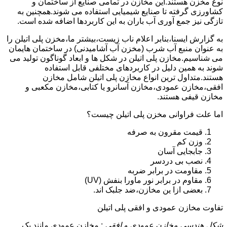
نوع مخزن هستند.این مخازن در تمامی صنایع از ساختمان و
کشاورزی گرفته تا صنایع شیمیایی استفاده می شوند.همچنین به
تازگی نیز جمع آوری آب باران به این کاربردها اضافه شده است.
به گزارش ایسنا،بنابر اعلام ناب زیست،بیشتر ما،مخزن پلی اتیلن را
به عنوان منبع آب شرب (مخزن آب آشامیدنی) در ساختمان هایمان
می شناسیم.مخازن پلی اتیلن در شکل ها و ابعاد گوناگون تولید می
شوند به همین دلیل در کاربردهای مختلفی قابل استفاده
هستند.متداول ترین انواع مخازن پلی اتیلن شامل مخازن
افقی،مخازن عمودی،مخازن آسانرو یا کتابی،مخازن مکعبی و
مخازن قیفی هستند.
اما علت فراوانی مخزن پلی اتیلن چیست؟
قیمت مقرون به صرفه
وزن کم
جابجایی آسان
نصب بی دردسر
مقاومت در برابر ضربه
مقاوم در برابر نور ماورا بنفش (UV)
بعضی ازا ین مخازن،ضد جلبک اند.
تفاوت مخازن عمودی و افقی پلی اتیلن
شکل هندسی مخازن عمودی و افقی
: مخازن عمودی مانند یک