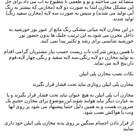
متصاعد می ساختند و بو و طعمی نا مطبوع به آب می داد.برای حل
این مشکل مخازن ابتدا به صورت دو لایه (مخازنی که بیشتر به رنگ
آبی تولید می شدند) و سپس به صورت سه لایه (مخازن سفید رنگ)
تولید شدند.
در این مخازن لایه میانی مشکی رنگ مانع از عبور نور خورشید به
داخل مخزن می شود.به این ترتیب جلبک ها بدون حضور نور
خورشید شانسی برای رشد و تکثیر پیدا نمی کنند.
با همین روش شرکت ناب زیست حسب نیاز مشتریان گرامی اقدام
به تولید مخازن دو لایه رنگی،سه لایه سفید و رنگی،چهار لایه،فوم
دار،پنج لایه می نماید.
نکات نصب مخازن پلی اتیلن
مخازن پلی اتیلن روتاری نباید تحت فشار قرار بگیرند
مخازن آب پلی اتیلن به هیچ عنوان نباید تحت فشار قرار بگیرند و یا
به عبارت دیگر نباید هوابند شوند.این موضوع برای مخازن حجیم یک
ضرورت هست و به همین دلیل حتماً پیشنهاد می شود بر روی آنها
ونت یا هواکش نصب شود.
از قرار دادن اجسام سنگین بر روی بدنه مخازن پلی اتیلن خود داری
نمایید