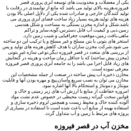
یکی از معضلات و محدودیت های توسعه آبزی پروری قصر
فیروزه،هزینه بالای تولید می باشد که مانع از توانمندی در رقابت با
تولید کنندگان خارجی و صادرات شده یکی از دلایل اصلی بالا بودن
هزینه های تولید،هزینه بسیار زیاد ساخت فضای آبزی پروری می
باشد.شکل و اندازه مخزن بستگی به مساحت و شکل هندسی
زمین،دبی و کیفیت آب قابل دسترس،گونه،سایز و تراکم
ماهی،بافت زمین،موقعیت جغرافیایی و شیب زمین دارد.
استخر های بتونی با بتن مسلح و غیر مسلح و یا ترکیب این دو ساخته
می شود.شرکت مخزن سازان با هدف کاهش هزینه های تولید و پس
از بررسی های متعدد در قصر فیروزه دیگر،نوعی سازه غیر بتونی
(مخزن پیش ساخته) که با حداقل زمان ساخت و هزینه در گنجایش
های زیاد قابل اجرا می باشد را به جامعه آبزی پروری قصر فیروزه
معرفی نموده است.
مخازن ذخیره آب پیش ساخته در صنعت از جمله مشخصات این
مخازن می توان به نصب سریع وآسان,پیچ و مهره بودن آنها و قابلیت
مونتاژ و دمونتاژ و استحکام بالا آنها اشاره نمود.
امروزه حفاظت از منابع با ارزش آب های زیر زمینی و خاک و
قوانین سخت گیرانه زیست محیطی در خصوص عدم نشت مواد
آلوده کننده خاک و محیط زیست و همچنین لزوم ذخیره سازی و
استفاده بهینه از منابع آب باعث شده است تا استفاده در بسیاری از
پروژه های مرتبط با زمین و آب متداول گردد.
مخزن آب در قصر فیروزه