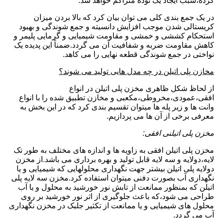
کرده،سبب ایجاد یک توده متراکم خواهد شد.
در یک جمع بندی کلی می توان بیان کرد که بالا بردن میزان
کریستالی شدن موجب افزایش دانسیته و جمع شوندگی و بهبود
استحکام کششی و خمشی و مقاومت شیمیایی و گرمایی پلیمر و
کاهش مقاومت ضربه و شفافیت آن می گردد.ضمناً این پدیده یک
نواختی در جمع شوندگی قطعه نهایی را می کاهد.
مخازن پلی اتیلن در چه مدل هایی تولید می شوند؟
از لحاظ شکل ظاهری مخزن پلی اتیلن در انواع
افقی،عمودی،مخروطی،مکعبی و مخازن تطبیق شده را با انواع
وانت ها و زیر پله ها میتوان تقسیم بندی کرد که در این بخش به
معرفی برخی از آن ها می پردازیم.
مخزن پلی اتیلنی افقی:
مخزن پلی اتیلن افقی به زاویه ها و اندازه های مختلف به طور تک
لایه،دولایه و سه لایه قابل تولید و بهره برداری می باشد.از مخزن
دولایه پلی اتیلن بیشتر جهت نگهداری محلولهایی که شیمیایی و یا
نگهداری آب بصورت دفنی میتوان استفاده کرد.مخزن سه لایه پلی
اتیلن که بمنظور ممانعت از تابش نور خورشید به محلول و یا آب
طراحی می شود،که باعث جلوگیری از اثر نور خورشید بر روی
محلول های شیمیایی و یا ممانعت از تکثیر جلبک در مخزن نگهداری
آب می گردد.