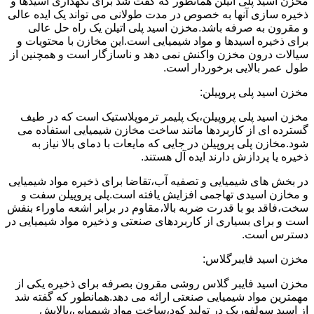
مخزن اسید پلی اتیلن همانطور که گفت شد برای نگهداری اسیدها و
ذخیره سازی آنها به خصوص در مدت طولانی می تواند یک ایده عالی
و مقرون به صرفه باشد.مخزن اسید پلی اتیلن یک راه حل عالی
برای ذخیره اسیدها و مواد شیمیایی است.این مخازن با محتویات و
سیالات درون مخزن واکنش نمی دهد و ناسازگار است و همچنین از
طول عمر بالایی برخوردار است.
مخزن اسید پلی پروپیلن:
مخزن اسید پلی پروپیلن،یک پلیمر ترموپلاستیک است که در طیف
گسترده ای از کاربردها مانند ساخت مخازن شیمیایی استفاده می
شود.مخازن پلی پروپیلن در جایی که مایعات با دمای بالا نیاز به
ذخیره یا پردازش دارند ایده آل هستند.
در بخش های شیمیایی و تصفیه آب،تقاضا برای ذخیره مواد شیمیایی
و مخازن اسیدی تهاجمی افزایش یافته است.پلی پروپیلن سفت و
سخت،فاقد بو با قدرت ضربه بالا،مقاوم در برابر اشعه ماوراء بنفش
است و برای بسیاری از کاربردهای صنعتی و ذخیره مواد شیمیایی در
دسترس است.
مخزن اسید فایبرگلاس:
مخزن اسید فایبر گلاس روشی مقرون بصرفه برای ذخیره یکی از
مهمترین مواد شیمیایی صنعتی ارائه می دهد.همانطور که گفته شد
از اسید سولفوریک در تولید کود،ساخت مواد شیمیایی،پالایش