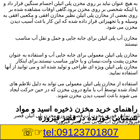
به هیچ عنوان نباید بر روی مخزن پلی اتیلن اجسام سنگین قرار داد و
یا اینکه شخصی بر روی مخزن برود.گاهی اوقات مشاهده شده بر
روی بعضی از مخازن پلی اتیلن نظیر مخازن افقی و مکعبی افقی به
وسیله و یا تجهیزاتی قرار داده شده که این کار باعث آسیب دیدن
مخزن می شود.
مخازن آب پلی اتیلن برای جابه جایی و حمل و نقل آب مناسب
نیستند
مخازن پلی اتیلن معمولی برای جابه جایی آب و استفاده به عنوان
مخزن پشت وانت،نیسان و یا خاور مناسب نیستند.برای اینکار
مخازن پلی اتیلن ویژه ای طراحی و تولید شده اند و می توانید از آنها
استفاده نمایید.
استفاده از مخازن پلی اتیلن معمولی می تواند به دلیل تلاطم های
ایجاد شده توسط آب یا مایع درون مخزن که در حین حرکت ایجاد
می شوند باعث آسیب دیدن مخزن شوند.
راهنمای خرید مخزن ذخیره اسید و مواد
تلفن تماس فوری
مخزن آب قصر فیروزه,مخزن پلی اتیلن قصر
شیمیایی خورنده در قصر فیروزه
فیروزه,مخزن آب ای بی سی قصر فیروزه
☞☏
tel:09123701807
مخزن ذخیره اسید و مواد شیمیایی باید به گونه ای تولید شوند که
بتوانند در برابر چگالی نسبتا بالا و خورندگی انواع اسیدها مقاومت