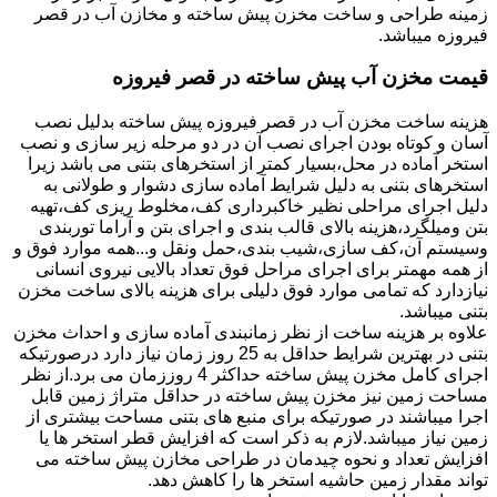
زمینه طراحی و ساخت مخزن پیش ساخته و مخازن آب در قصر
فیروزه میباشد.
قیمت مخزن آب پیش ساخته در قصر فیروزه
هزینه ساخت مخزن آب در قصر فیروزه پیش ساخته بدلیل نصب
آسان و کوتاه بودن اجرای نصب آن در دو مرحله زیر سازی و نصب
استخر آماده در محل،بسیار کمتر از استخرهای بتنی می باشد زیرا
استخرهای بتنی به دلیل شرایط آماده سازی دشوار و طولانی به
دلیل اجرای مراحلی نظیر خاکبرداری کف،مخلوط ریزی کف،تهیه
بتن ومیلگرد،هزینه بالای قالب بندی و اجرای بتن و آراما توربندی
وسیستم آن،کف سازی،شیب بندی،حمل ونقل و...همه موارد فوق و
از همه مهمتر برای اجرای مراحل فوق تعداد بالایی نیروی انسانی
نیازدارد که تمامی موارد فوق دلیلی برای هزینه بالای ساخت مخزن
بتنی میباشد.
علاوه بر هزینه ساخت از نظر زمانبندی آماده سازی و احداث مخزن
بتنی در بهترین شرایط حداقل به 25 روز زمان نیاز دارد درصورتیکه
اجرای کامل مخزن پیش ساخته حداکثر 4 روززمان می برد.از نظر
مساحت زمین نیز مخزن پیش ساخته در حداقل متراژ زمین قابل
اجرا میباشند در صورتیکه برای منبع های بتنی مساحت بیشتری از
زمین نیاز میباشد.لازم به ذکر است که افزایش قطر استخر ها یا
افزایش تعداد و نحوه چیدمان در طراحی مخازن پیش ساخته می
تواند مقدار زمین حاشیه استخر ها را کاهش دهد.