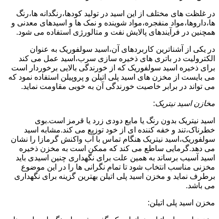
در غلظت های مختلف از این اسید در تولید کودها،رنگدانه ها،رنگ
ها،داروها،مواد منفجره،مواد شوینده و نمک ها و اسیدهای معدنی و
همچنین در فرآیندهای پالایش نفت و متالورژی استفاده می شود.
در یکی از آشناترین کاربردهای آن،اسید سولفوریک به عنوان
الکترولیت در باتری های ذخیره سازی سرب،اسید عمل می کند
برای ذخیره اسید سولفوریک که از خورندگی بالایی برخوردار است
می بایست از مخزن های اسید پلی اتیلن و پروپیلن استفاده نمود که
می تواند در برابر خاصیت خورندگی آن به خوبی مقاومت نماید.
مخازن اسید نیتریک
:
اسید نیتریک بدون رنگ یا مایع دودی زرد یا قرمز است.بوی
خطرناک،تند و خفه کننده ای از خود توزیع می کند.مشابه اسید
سولفوریک،اسید نیتریک هنگام تماس با آب واکنش گرمازا را نشان
می دهد.گرمایی ساطع می کند که ممکن است به مخزن ذخیره
اسید آسیب برساند به همین علت برای نگهداری چنین اسیدی باید
مخزنی مناسب انتخاب شود تا تمام نگرانی ها را در این موضوع
برطرف نماید و مخزن اسید پلی اتیلن بهترین گزینه برای نگهداری
می باشد.
مخزن اسید پلی اتیلن: