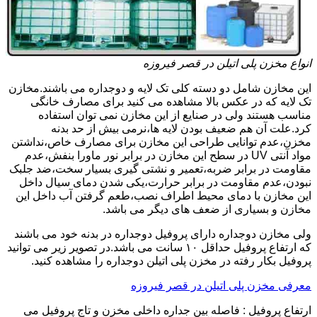
انواع مخزن پلی اتیلن در قصر فیروزه
این مخازن شامل دو دسته کلی تک لایه و دوجداره می باشند.مخازن
تک لایه که در عکس بالا مشاهده می کنید برای مصارف خانگی
مناسب هستند ولی در صنایع از این مخازن نمی توان استفاده
کرد.علت آن هم ضعیف بودن لایه ها،نرمی بیش از حد بدنه
مخزن،عدم توانایی طراحی این مخازن برای مصارف خاص،نداشتن
مواد آنتی UV در سطح این مخازن در برابر نور ماورا بنفش،عدم
مقاومت در برابر ضربه،تعمیر و نشتی گیری بسیار سخت،ضد جلبک
نبودن،عدم مقاومت در برابر حرارت،یکی شدن دمای سیال داخل
این مخازن با دمای محیط اطراف نصب،طعم گرفتن آب داخل این
مخازن و بسیاری از ضعف های دیگر می باشد.
ولی مخازن دوجداره دارای پروفیل دوجداره در بدنه خود می باشند
که ارتفاع پروفیل حداقل ۱۰ سانت می باشد.در تصویر زیر می توانید
پروفیل بکار رفته در مخزن پلی اتیلن دوجداره را مشاهده کنید.
معرفی مخزن پلی اتیلن در قصر فیروزه
ارتفاع پروفیل : فاصله بین جداره داخلی مخزن و تاج پروفیل می