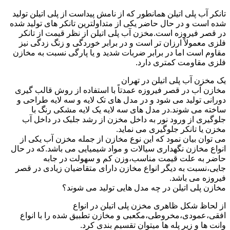
تانکر آب پلی اتیلن همانطور که از نامش پیداست از پلی اتیلن تولید
شده است و در حال حاضر یکی از متداولترین تانکر های تولید شده
در قصر فیروزه است.مخزن آب پلی اتیلن از نظر قیمت از تانکر
فلزی معمولاً ارزان تر است و در برابر خوردگی و زنگ زدگی نیز
مقاوم است اما در برابر ضربات شدید و یا پارگی نسبت به مخازن
فلزی مقاومت کمتری دارد.
یک مخزن آب پلی اتیلن در تهران
مخازن آب در قصر فیروزه عمدتاً با استفاده از روش قالب گیری
دورانی تولید می شود و در مدل های تک لایه و سه لایه طراحی و
ساخته می شوند.در مدل های سه لایه یک لایه مشکی رنگ با
جلوگیری از ورود نور به داخل مخزن از رشد جلبک در داخل آب
مخزن یا تانکر جلوگیری می نماید.
می توان بیان نمود که این نوع مخازن از جمله مخزن آب یکی از
انواع مخازن نگهداری سیالات و مواد شیمیایی می باشد.که در حال
حاضر به علت قیمت مناسب،وزن کم و سهولت در جابه
جایی،نسبت به دیگر انواع مخازن دارای متقاضیان زیادی در قصر
فیروزه می باشد.
مخازن پلی اتیلن در چه مدل هایی تولید می شوند؟
از لحاظ شکل ظاهری مخزن پلی اتیلن در انواع
افقی،عمودی،مخروطی،مکعبی و مخازن تطبیق شده را با انواع
وانت ها و زیر پله ها میتوان تقسیم بندی کرد.