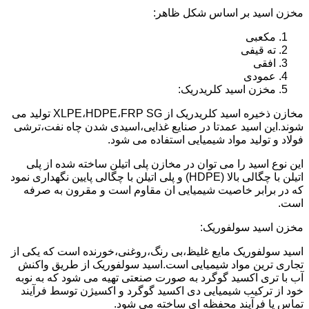
مخزن اسید بر اساس شکل ظاهر:
مکعبی
ته قیفی
افقی
عمودی
مخزن اسید کلریدریک:
مخازن ذخیره اسید کلریدریک از XLPE،HDPE،FRP SG تولید می
شوند.این اسید عمدتا در صنایع غذایی،اسیدی شدن چاه نفت،ترشی
فولاد و تولید مواد شیمیایی استفاده می شود.
این نوع اسید را می توان در مخازن پلی اتیلن ساخته شده از پلی
اتیلن با چگالی بالا (HDPE) و پلی اتیلن با چگالی پایین نگهداری نمود
که در برابر خاصیت شیمیایی ان مقاوم است و مقرون به صرفه
است.
مخزن اسید سولفوریک:
اسید سولفوریک مایع غلیظ،بی رنگ،روغنی،خورنده است که یکی از
تجاری ترین مواد شیمیایی است.اسید سولفوریک از طریق واکنش
آب با تری اکسید گوگرد به صورت صنعتی تهیه می شود که به نوبه
خود از ترکیب شیمیایی دی اکسید گوگرد و اکسیژن توسط فرآیند
تماس یا فرآیند محفظه ای ساخته می شود.