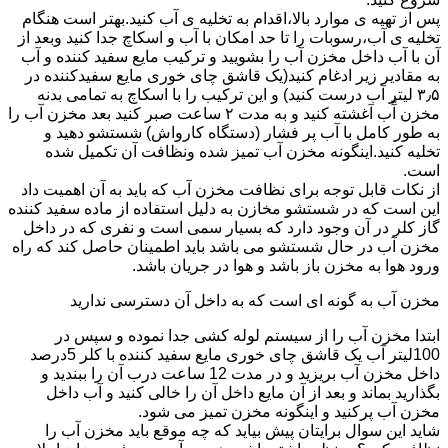
پس از تهیه ی موارد بالا،اقدام به تخلیه ی آب کنید.بهتر است هنگام
تخلیه ی آب،رسوبات را تا حد امکان با آب و اسکاچ جدا کنید وبعد از
آن با آب داخل مخزن آب را بشویید و ترکیب مایع سفید کننده و آب
به مقادیر زیر ادغام کنید(یک قاشق چای خوری مایع سفیدکننده در
۳٫۵ لیتر آب درست کنید) و این ترکیب را با اسکاچ به تمامی بدنه
مخزن آّب آغشته کنید و به مدت ۲ ساعت صبر کنید بعد مخزن آب را
به طور کامل با آب پر فشار (دستگاه کارواش) شستشو دهید و
تخلیه کنید.اینگونه مخزن آب تمیز شده ونظافت آن تکمیل شده
است.
از نکات قابل توجه برای نظافت مخزن آب که باید به آن اهمیت داد
این است که در شستشو مخازن به دلیل استفاده از ماده سفید کننده
گاز کلر در آن وجود دارد که بسیار سمی است و نفری که در داخل
مخزن آب در حال شستشو می باشد باید اطمینان حاصل کند که راه
ورود هوا به مخزن باز باشد و هوا در جریان باشد.
مخزن آب به گونه ای است که به داخل آن دسترسی ندارید
ابتدا مخزن آب را از سیستم لوله کشی جدا نموده و سپس در
100لیتر آب یک قاشق چای خوری مایع سفید کننده با کلر 5درصد
داخل مخزن آب بریزید و در مدت 12 ساعت درب آن را ببندید و
بگذارید بماند و بعد از آن مایع داخل آن را خالی کنید و آب داخل
مخزن آب پرکنید و اینگونه مخزن تمیز می شود.
شاید این سوال برایتان پیش بیاید که چه موقع باید مخزن آب را