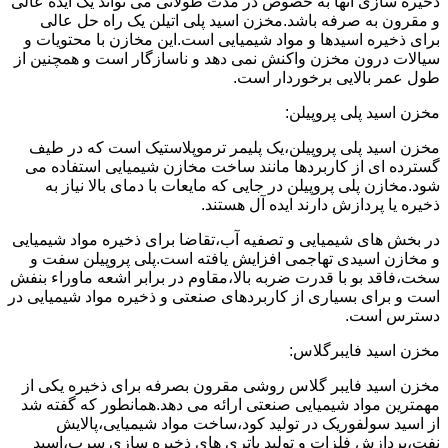
ذخیره سازی آنها به خصوص در مدت طولانی می تواند یک ایده عالی
و مقرون به صرفه باشد.مخزن اسید پلی اتیلن یک راه حل عالی
برای ذخیره اسیدها و مواد شیمیایی است.این مخازن با محتویات و
سیالات درون مخزن واکنش نمی دهد و ناسازگار است و همچنین از
طول عمر بالایی برخوردار است.
مخزن اسید پلی پروپیلن:
مخزن اسید پلی پروپیلن،یک پلیمر ترموپلاستیک است که در طیف
گسترده ای از کاربردها مانند ساخت مخازن شیمیایی استفاده می
شود.مخازن پلی پروپیلن در جایی که مایعات با دمای بالا نیاز به
ذخیره یا پردازش دارند ایده آل هستند.
در بخش های شیمیایی و تصفیه آب،تقاضا برای ذخیره مواد شیمیایی
و مخازن اسیدی تهاجمی افزایش یافته است.پلی پروپیلن سفت و
سخت،فاقد بو با قدرت ضربه بالا،مقاوم در برابر اشعه ماوراء بنفش
است و برای بسیاری از کاربردهای صنعتی و ذخیره مواد شیمیایی در
دسترس است.
مخزن اسید فایبرگلاس:
مخزن اسید فایبر گلاس روشی مقرون بصرفه برای ذخیره یکی از
مهمترین مواد شیمیایی صنعتی ارائه می دهد.همانطور که گفته شد
از اسید سولفوریک در تولید کود،ساخت مواد شیمیایی،پالایش
نفت،پردازش فلزات و تولید باتری های ذخیره سازی سرب،اسید