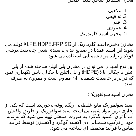
مکعبی
ته قیفی
افقی
عمودی
مخزن اسید کلریدریک:
مخازن ذخیره اسید کلریدریک از XLPE،HDPE،FRP SG تولید می
شوند.این اسید عمدتا در صنایع غذایی،اسیدی شدن چاه نفت،ترشی
فولاد و تولید مواد شیمیایی استفاده می شود.
این نوع اسید را می توان در مخازن پلی اتیلن ساخته شده از پلی
اتیلن با چگالی بالا (HDPE) و پلی اتیلن با چگالی پایین نگهداری نمود
که در برابر خاصیت شیمیایی ان مقاوم است و مقرون به صرفه
است.
مخزن اسید سولفوریک:
اسید سولفوریک مایع غلیظ،بی رنگ،روغنی،خورنده است که یکی از
تجاری ترین مواد شیمیایی است.اسید سولفوریک از طریق واکنش
آب با تری اکسید گوگرد به صورت صنعتی تهیه می شود که به نوبه
خود از ترکیب شیمیایی دی اکسید گوگرد و اکسیژن توسط فرآیند
تماس یا فرآیند محفظه ای ساخته می شود.