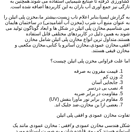
کشاورزی گرفته تا صنایع شیمیایی استفاده می شوند.همچنین به
تازگی نیز جمع آوری آب باران به این کاربردها اضافه شده است.
به گزارش ایسنا،بنابر اعلام ناب زیست،بیشتر ما،مخزن پلی اتیلن را
به عنوان منبع آب شرب (مخزن آب آشامیدنی) در ساختمان هایمان
می شناسیم.مخازن پلی اتیلن در شکل ها و ابعاد گوناگون تولید می
شوند به همین دلیل در کاربردهای مختلفی قابل استفاده
هستند.متداول ترین انواع مخازن پلی اتیلن شامل مخازن
افقی،مخازن عمودی،مخازن آسانرو یا کتابی،مخازن مکعبی و
مخازن قیفی هستند.
اما علت فراوانی مخزن پلی اتیلن چیست؟
قیمت مقرون به صرفه
وزن کم
جابجایی آسان
نصب بی دردسر
مقاومت در برابر ضربه
مقاوم در برابر نور ماورا بنفش (UV)
بعضی ازا ین مخازن،ضد جلبک اند.
تفاوت مخازن عمودی و افقی پلی اتیلن
شکل هندسی مخازن عمودی و افقی
: مخازن عمودی مانند یک
استوانه هستند که روی قاعده شان و به صورت ایستاده مورد