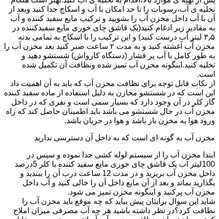
تخلیه ی آب،رسوبات را تا حد امکان با آب و اسکاچ جدا کنید وبعد از
آن با آب داخل مخزن آب را بشویید و ترکیب مایع سفید کننده و آب
به مقادیر زیر ادغام کنید(یک قاشق چای خوری مایع سفیدکننده در
۳٫۵ لیتر آب درست کنید) و این ترکیب را با اسکاچ به تمامی بدنه
مخزن آّب آغشته کنید و به مدت ۲ ساعت صبر کنید بعد مخزن آب را
به طور کامل با آب پر فشار (دستگاه کارواش) شستشو دهید و
تخلیه کنید.اینگونه مخزن آب تمیز شده ونظافت آن تکمیل شده
است.
از نکات قابل توجه برای نظافت مخزن آب که باید به آن اهمیت داد
این است که در شستشو مخازن به دلیل استفاده از ماده سفید کننده
گاز کلر در آن وجود دارد که بسیار سمی است و نفری که در داخل
مخزن آب در حال شستشو می باشد باید اطمینان حاصل کند که راه
ورود هوا به مخزن باز باشد و هوا در جریان باشد.
مخزن آب به گونه ای است که به داخل آن دسترسی ندارید
ابتدا مخزن آب را از سیستم لوله کشی جدا نموده و سپس در
100لیتر آب یک قاشق چای خوری مایع سفید کننده با کلر 5درصد
داخل مخزن آب بریزید و در مدت 12 ساعت درب آن را ببندید و
بگذارید بماند و بعد از آن مایع داخل آن را خالی کنید و آب داخل
مخزن آب پرکنید و اینگونه مخزن تمیز می شود.
شاید این سوال برایتان پیش بیاید که چه موقع باید مخزن آب را
نظافت کرد؟در نظر داشته باشید هر چه آب مصرفی میزان املاح