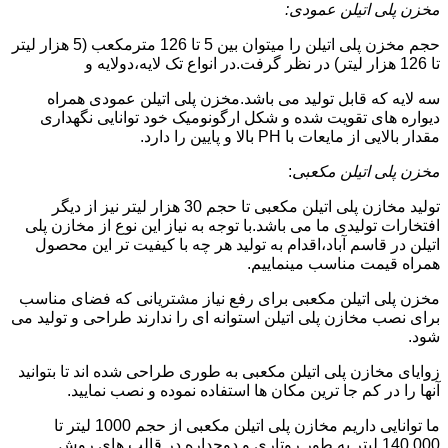
مخزن پلی اتیلن عمودی:
حجم مخزن پلی اتیلن را میتوان بین 5 تا 126 مترمکعب (5 هزار لیتر
تا 126 هزار لیتر) در نظر گرفت.در انواع تک لایه،دولایه و
سه لایه که قابل تولید می باشد.مخزن پلی اتیلن عمودی همراه
دیواره های تقویت شده و شکل ارگونومیک خود توانایی نگهداری
مقدار بالایی از مایعات با PH بالا و پایین را دارد.
مخزن پلی اتیلن مکعبی
:
تولید مخازن پلی اتیلن مکعبی تا حجم 30 هزار لیتر نیز از دیگر
افتخارات تولیدی ما می باشد.با توجه به نیاز این نوع از مخازن پلی
اتیلن در قاسم آباد،اقدام به تولید هر چه با کیفیت تر این محصول
همراه قیمت مناسب مینماییم.
مخزن پلی اتیلن مکعبی برای رفع نیاز مشتریانی که فضای مناسب
برای نصب مخازن پلی اتیلن استوانه ای را ندارند طراحی و تولید می
شود.
زوایای مخازن پلی اتیلن مکعبی به طوری طراحی شده اند تا بتوانید
آنها را در کم جا ترین مکان ها استفاده نموده و نصب نمایید.
ما توانایی داریم مخازن پلی اتیلن مکعبی از حجم 1000 لیتر تا
140.000 لیتر به طور روتاری و دوجداره در قالب های روش