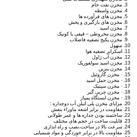
مخزن نفت خام
مخزن واسطه
مخزن های فرآورده ها
مخزن های بارگیری و پخش
مخزن اسید
مخزن مخروطی – قیفی یا کونیک
مخزن پکیج تصفیه فاضلاب
منهول
اسکرابر تصفیه هوا
مخزن آب ژاول
مخزن اسید سولفوریک
مخزن بنزین
· مخزن گازوئیل
· مخزن حمل اسید
· مخزن سپتیک
· مخزن چربی گیر
· مخزن ایستگاه پمپاژ
مزایای مخزن پلی اتیلن آب دوجداره :
مقاومت در برابر اشعه ماوراء بنفش
ساختمند بودن جداره ها و عمر طولانی
قابلیت ساخت در حجم های مختلف
سرعت بالا در ساخت،نصب و راه اندازی
مقاومت بالا در برابر خوردگی و مواد شیمیایی