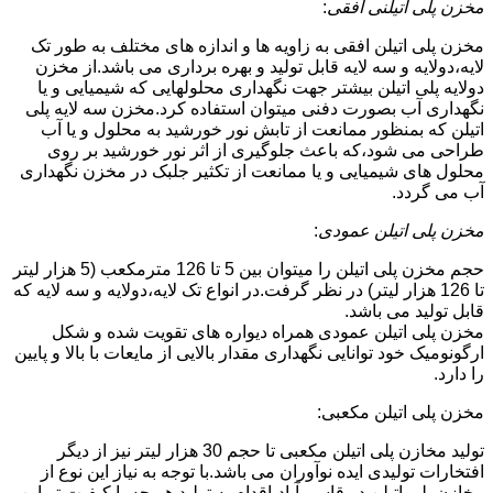
مخزن پلی اتیلنی افقی
:
مخزن پلی اتیلن افقی به زاویه ها و اندازه های مختلف به طور تک
لایه،دولایه و سه لایه قابل تولید و بهره برداری می باشد.از مخزن
دولایه پلی اتیلن بیشتر جهت نگهداری محلولهایی که شیمیایی و یا
نگهداری آب بصورت دفنی میتوان استفاده کرد.مخزن سه لایه پلی
اتیلن که بمنظور ممانعت از تابش نور خورشید به محلول و یا آب
طراحی می شود،که باعث جلوگیری از اثر نور خورشید بر روی
محلول های شیمیایی و یا ممانعت از تکثیر جلبک در مخزن نگهداری
آب می گردد.
مخزن پلی اتیلن عمودی
:
حجم مخزن پلی اتیلن را میتوان بین 5 تا 126 مترمکعب (5 هزار لیتر
تا 126 هزار لیتر) در نظر گرفت.در انواع تک لایه،دولایه و سه لایه که
قابل تولید می باشد.
مخزن پلی اتیلن عمودی همراه دیواره های تقویت شده و شکل
ارگونومیک خود توانایی نگهداری مقدار بالایی از مایعات با بالا و پایین
را دارد.
مخزن پلی اتیلن مکعبی:
تولید مخازن پلی اتیلن مکعبی تا حجم 30 هزار لیتر نیز از دیگر
افتخارات تولیدی ایده نوآوران می باشد.با توجه به نیاز این نوع از
مخازن پلی اتیلن در قاسم آباد،اقدام به تولید هر چه با کیفیت تر این