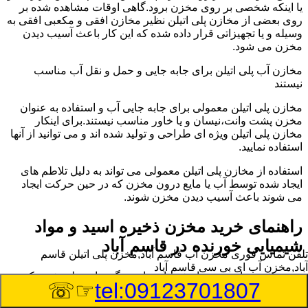
یا اینکه شخصی بر روی مخزن برود.گاهی اوقات مشاهده شده بر
روی بعضی از مخازن پلی اتیلن نظیر مخازن افقی و مکعبی افقی به
وسیله و یا تجهیزاتی قرار داده شده که این کار باعث آسیب دیدن
مخزن می شود.
مخازن آب پلی اتیلن برای جابه جایی و حمل و نقل آب مناسب
نیستند
مخازن پلی اتیلن معمولی برای جابه جایی آب و استفاده به عنوان
مخزن پشت وانت،نیسان و یا خاور مناسب نیستند.برای اینکار
مخازن پلی اتیلن ویژه ای طراحی و تولید شده اند و می توانید از آنها
استفاده نمایید.
استفاده از مخازن پلی اتیلن معمولی می تواند به دلیل تلاطم های
ایجاد شده توسط آب یا مایع درون مخزن که در حین حرکت ایجاد
می شوند باعث آسیب دیدن مخزن شوند.
راهنمای خرید مخزن ذخیره اسید و مواد
شیمیایی خورنده در قاسم آباد
تلفن تماس فوری
مخزن آب قاسم آباد,مخزن پلی اتیلن قاسم
آباد,مخزن آب ای بی سی قاسم آباد
مخزن ذخیره اسید و مواد شیمیایی باید به گونه ای تولید شوند که
☞☏
tel:09123701807
بتوانند در برابر چگالی نسبتا بالا و خورندگی انواع اسیدها مقاومت
کافی داشته باشند.به همین دلیل نمی توان در هر مخزنی اسید و مواد