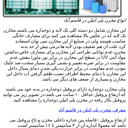
انواع مخزن پلی اتیلن در قاسم آباد
این مخازن شامل دو دسته کلی تک لایه و دوجداره می باشند.مخازن
تک لایه که در عکس بالا مشاهده می کنید برای مصارف خانگی
مناسب هستند ولی در صنایع از این مخازن نمی توان استفاده
کرد.علت آن هم ضعیف بودن لایه ها،نرمی بیش از حد بدنه
مخزن،عدم توانایی طراحی این مخازن برای مصارف خاص،نداشتن
مواد آنتی UV در سطح این مخازن در برابر نور ماورا بنفش،عدم
مقاومت در برابر ضربه،تعمیر و نشتی گیری بسیار سخت،ضد جلبک
نبودن،عدم مقاومت در برابر حرارت،یکی شدن دمای سیال داخل
این مخازن با دمای محیط اطراف نصب،طعم گرفتن آب داخل این
مخازن و بسیاری از ضعف های دیگر می باشد.
ولی مخازن دوجداره دارای پروفیل دوجداره در بدنه خود می باشند
که ارتفاع پروفیل حداقل ۱۰ سانت می باشد.در تصویر زیر می توانید
پروفیل بکار رفته در مخزن پلی اتیلن دوجداره را مشاهده کنید.
معرفی مخزن پلی اتیلن در قاسم آباد
ارتفاع پروفیل : فاصله بین جداره داخلی مخزن و تاج پروفیل می
باشد که معمولا اندازه آن از ۳ سانتیمتر تا ۱۶ سانتیمتر است.