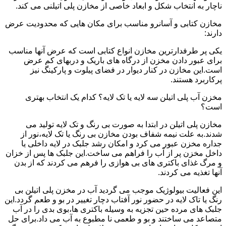
ناچار به انتخاب شکل و ابعاد خاصی از مخازن پلی اتیلنی می کند.
مخازن کتابی و آسانرو مناسب برای مکان هایی که محدودیت عرض
دارند:
یکی پر طرفدارترین مخازن انواع کتابی است که عرض آنها مناسب
برای عبور دادن مخزن از درگاه های باریک و دربهای کم عرض
است.این مخازن در کنار دیوار در فضای پیلوت و پارکینگ نیز
پرکاربرد هستند.
مخزن آب پلی اتیلن سه لایه یا تک لایه؟ کدام یک انتخاب بهتری
است؟
مخازن پلی اتیلن در ابتدا به صورت بی رنگ و تک لایه تولید می
شدند.به علت نیمه شفاف بودن مخازن بی رنگ یا تک لایه،نور از
جداره مخزن عبور می کرد و امکان رشد جلبک در لایه داخلی یا
داخل مخزن پر از آب را فراهم می ساخت.این جلبک ها پس از خزان
و مرگ غذای باکتری های بی هوازی را فرهم می کردند که از بدن
آنها تغذیه می کردند.
این فعالیت بیولوژیک موجب می گردید آب در مخزن پلی اتیلن بی
رنگ یا تاک لایه در حضور نور آفتاب دچار تغییر در بو و طعم گردد.این
جلبک های مرده حین تجزیه به وسیله باکتری ها،بوی بدی را در آب
متصاعد می ساختند و بو و طعمی نا مطبوع به آب می داد.برای حل