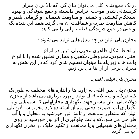
در یک جمع بندی کلی می توان بیان کرد که بالا بردن میزان
کریستالی شدن موجب افزایش دانسیته و جمع شوندگی و بهبود
استحکام کششی و خمشی و مقاومت شیمیایی و گرمایی پلیمر و
کاهش مقاومت ضربه و شفافیت آن می گردد.ضمناً این پدیده یک
نواختی در جمع شوندگی قطعه نهایی را می کاهد.
مخازن پلی اتیلن در چه مدل هایی تولید می شوند؟
از لحاظ شکل ظاهری مخزن پلی اتیلن در انواع
افقی،عمودی،مخروطی،مکعبی و مخازن تطبیق شده را با انواع
وانت ها و زیر پله ها میتوان تقسیم بندی کرد که در این بخش به
معرفی برخی از آن ها می پردازیم.
مخزن پلی اتیلنی افقی:
مخزن پلی اتیلن افقی به زاویه ها و اندازه های مختلف به طور تک
لایه،دولایه و سه لایه قابل تولید و بهره برداری می باشد.از مخزن
دولایه پلی اتیلن بیشتر جهت نگهداری محلولهایی که شیمیایی و یا
نگهداری آب بصورت دفنی میتوان استفاده کرد.مخزن سه لایه پلی
اتیلن که بمنظور ممانعت از تابش نور خورشید به محلول و یا آب
طراحی می شود،که باعث جلوگیری از اثر نور خورشید بر روی
محلول های شیمیایی و یا ممانعت از تکثیر جلبک در مخزن نگهداری
آب می گردد.