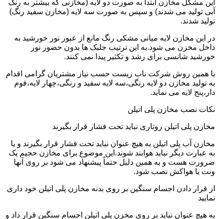
این مشکل مخازن ابتدا به صورت دو لایه (مخازنی که بیشتر به رنگ
آبی تولید می شدند) و سپس به صورت سه لایه (مخازن سفید رنگ)
تولید شدند.
در این مخازن لایه میانی مشکی رنگ مانع از عبور نور خورشید به
داخل مخزن می شود.به این ترتیب جلبک ها بدون حضور نور
خورشید شانسی برای رشد و تکثیر پیدا نمی کنند.
با همین روش شرکت ناب زیست حسب نیاز مشتریان گرامی اقدام
به تولید مخازن دو لایه رنگی،سه لایه سفید و رنگی،چهار لایه،فوم
دار،پنج لایه می نماید.
نکات نصب مخازن پلی اتیلن
مخازن پلی اتیلن روتاری نباید تحت فشار قرار بگیرند
مخازن آب پلی اتیلن به هیچ عنوان نباید تحت فشار قرار بگیرند و یا
به عبارت دیگر نباید هوابند شوند.این موضوع برای مخازن حجیم یک
ضرورت هست و به همین دلیل حتماً پیشنهاد می شود بر روی آنها
ونت یا هواکش نصب شود.
از قرار دادن اجسام سنگین بر روی بدنه مخازن پلی اتیلن خود داری
نمایید
به هیچ عنوان نباید بر روی مخزن پلی اتیلن اجسام سنگین قرار داد و