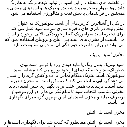
در غلظت های مختلف از این اسید در تولید کودها،رنگدانه ها،رنگ
ها،داروها،مواد منفجره،مواد شوینده و نمک ها و اسیدهای معدنی و
همچنین در فرآیندهای پالایش نفت و متالورژی استفاده می شود.
در یکی از آشناترین کاربردهای آن،اسید سولفوریک به عنوان
الکترولیت در باتری های ذخیره سازی سرب،اسید عمل می کند
برای ذخیره اسید سولفوریک که از خورندگی بالایی برخوردار است
می بایست از مخزن های اسید پلی اتیلن و پروپیلن استفاده نمود که
می تواند در برابر خاصیت خورندگی آن به خوبی مقاومت نماید.
مخازن اسید نیتریک
:
اسید نیتریک بدون رنگ یا مایع دودی زرد یا قرمز است.بوی
خطرناک،تند و خفه کننده ای از خود توزیع می کند.مشابه اسید
سولفوریک،اسید نیتریک هنگام تماس با آب واکنش گرمازا را نشان
می دهد.گرمایی ساطع می کند که ممکن است به مخزن ذخیره
اسید آسیب برساند به همین علت برای نگهداری چنین اسیدی باید
مخزنی مناسب انتخاب شود تا تمام نگرانی ها را در این موضوع
برطرف نماید و مخزن اسید پلی اتیلن بهترین گزینه برای نگهداری
می باشد.
مخزن اسید پلی اتیلن:
مخزن اسید پلی اتیلن همانطور که گفت شد برای نگهداری اسیدها و