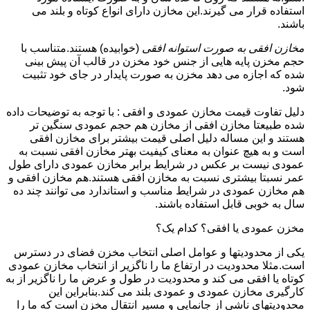
استفاده قرار می گیرند.این مخازن دارای انواع کوتاه و بلند می
باشند.
مخازن افقی به صورت استوانه افقی
(خوابیده) هستند.متناسب با
حجم مخزن پایه هایی از جنس خود مخزن در قالب آن پیش بینی
شده که اجازه می دهد مخزن به صورت پایدار در جای خود تثبیت
شود.
دلیل تفاوت قیمت مخازن عمودی و افقی : با توجه به توضیحات داده
شده طبیعتا مخازن افقی از مخازن هم حجم عمودی سنگین تر
هستند و این مساله دلیل اصلی قیمت بیشتر برای مخازن افقی
است و به هیچ عنوان به معنای کیفیت بهتر مخازن افقی نسبت به
عمودی نیست بر عکس در شرایط برابر مخازن عمودی دارای طول
عمر نسبتا بیشتری نسبت به مخازن افقی هستند.هم مخازن افقی و
هم مخازن عمودی در شرایط مناسب و استاندارد می توانند چند ده
سال به خوبی قابل استفاده باشند.
مخزن عمودی یا افقی؟ کدام یک؟
یکی از محدودیتها و عوامل اصلی انتخاب مخزن فضای در دسترس
است.مثلا محدودیت در ارتفاع ما را ناگزیر از انتخاب مخازن عمودی
کوتاه یا افقی می کند و محدودیت در طول و عرض ما را ناگزیر از به
کارگیری مخازن عمودی و عمودی بلند می کند.بنابراین این
محدودیتهای ناشی از جانمایی و مسیر انتقال مخزن است که ما را