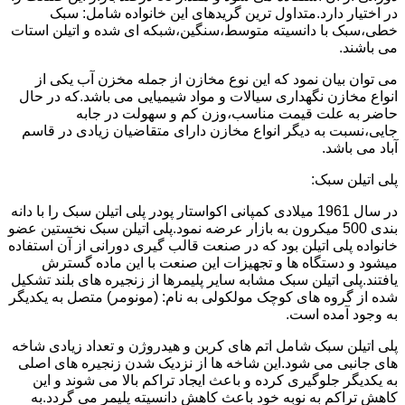
در اختیار دارد.متداول ترین گریدهای این خانواده شامل: سبک
خطی،سبک با دانسیته متوسط،سنگین،شبکه ای شده و اتیلن استات
می باشند.
می توان بیان نمود که این نوع مخازن از جمله مخزن آب یکی از
انواع مخازن نگهداری سیالات و مواد شیمیایی می باشد.که در حال
حاضر به علت قیمت مناسب،وزن کم و سهولت در جابه
جایی،نسبت به دیگر انواع مخازن دارای متقاضیان زیادی در قاسم
آباد می باشد.
پلی اتیلن سبک:
در سال 1961 میلادی کمپانی اکواستار پودر پلی اتیلن سبک را با دانه
بندی 500 میکرون به بازار عرضه نمود.پلی اتیلن سبک نخستین عضو
خانواده پلی اتیلن بود که در صنعت قالب گیری دورانی از آن استفاده
میشود و دستگاه ها و تجهیزات این صنعت با این ماده گسترش
یافتند.پلی اتیلن سبک مشابه سایر پلیمرها از زنجیره های بلند تشکیل
شده از گروه های کوچک مولکولی به نام: (مونومر) متصل به یکدیگر
به وجود آمده است.
پلی اتیلن سبک شامل اتم های کربن و هیدروژن و تعداد زیادی شاخه
های جانبی می شود.این شاخه ها از نزدیک شدن زنجیره های اصلی
به یکدیگر جلوگیری کرده و باعث ایجاد تراکم بالا می شوند و این
کاهش تراکم به نوبه خود باعث کاهش دانسیته پلیمر می گردد.به