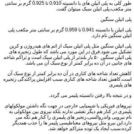
طور کلی به پلی اتیلن های با دانسیته 0.910 تا 0.925 گرم بر سانتی
متر مکعب،پلی اتیلن سبک میتوان گفت.
پلی اتیلن سنگین
پلی اتیلن با دانسیته 0.941 تا 0.959 گرم بر سانتی متر مکعب پلی
اتیلن سنگین نام دارد.
پلی اتیلن سنگین مثل پلی اتیلن سبک از اتم های هیدروژن و کربن
تشکیل می شود.فرق در این مورد می باشد که طول زنجیره های
پلی اتیلن سنگین ۵۰ بار بلندتر از پلی اتیلن سبک است و تراکم شاخه
های جانبی در آن ده برابر کمتر از نوع.سبک آن می باشد.
کاهش تعداد شاخه های کناری در آن ده برابر کمتر از نوع سبک آن
است.کاهش تعداد شاخه های کناری سبب افزایش پراکندگی زنجیره
های پلیمری
و در نتیجه بالا رفتن دانسیته پلیمر می گردد.
نیروهای فیزیکی یا شیمیایی خارجی در جهت نگه داشتن مولکولهای
پلیمری در کنار هم دیگر نقشی ندارند بلکه نیروی بین مولکولی به
نام نیرویی واندروالسی،زنجیر های پلیمری را کنار هم نگه می
دارد.این نیرو مثل نیروهای مغناطیسی پلیمر ها را جذب همدیگر
کرده،سبب ایجاد یک توده متراکم خواهد شد.