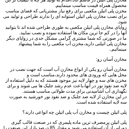
محصول همراه قیمت مناسب مینماییم.
مخزن پلی اتیلن مکعبی برای رفع نیاز مشتریانی که فضای مناسب
برای نصب مخازن پلی اتیلن استوانه ای را ندارند طراحی و تولید می
شود.
زوایای مخازن پلی اتیلن مکعبی به طوری طراحی شده اند تا بتوانید
آنها را در کم جا ترین مکان ها استفاده نموده و نصب نمایید.
ما در صورتی که شما مشتری گرامی مشکل جدی در زوایای دیگر
مخازن پلی اتیلنی دارید،مخزن آب مکعبی را به شما پیشنهاد
مینمائیم..
مخازن آسان رو:
مخازن آسان رو یکی از انواع مخازن آب است که جهت نصب در
محل هایی که ورودی های محدود دارند،مناسب است و
مخزن های سه و چهار لایه نیز موجود هستند که به دلیل استفاده از
لایه ضد نفوذ نور در آنها،باعث عدم رشد جلبک ها می شوند و برای
نگهداری آب آشامیدنی برای مدت طولانی مناسب هستند.
در این مخازن از لایه ضد جلبک و ضد نفوذ نور خورشید به صورت
سه لایه استفاده شده است.
پلی اتیلن چیست و مخازن آب پلی اتیلن چه انواعی دارند؟
پلی اتیلن پرمصرف ترین ماده پلیمری که در صنعت قالب گیری
دورانی از آن استفاده می شود و مقدار 85 درصد بازار این صنعت را