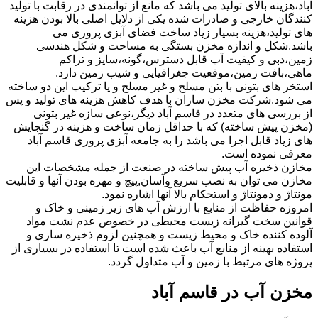
آباد،هزینه بالای تولید می باشد که مانع از توانمندی در رقابت با تولید
کنندگان خارجی و صادرات شده یکی از دلایل اصلی بالا بودن هزینه
های تولید،هزینه بسیار زیاد ساخت فضای آبزی پروری می
باشد.شکل و اندازه مخزن بستگی به مساحت و شکل هندسی
زمین،دبی و کیفیت آب قابل دسترس،گونه،سایز و تراکم
ماهی،بافت زمین،موقعیت جغرافیایی و شیب زمین دارد.
استخر های بتونی با بتن مسلح و غیر مسلح و یا ترکیب این دو ساخته
می شود.شرکت مخزن سازان با هدف کاهش هزینه های تولید و پس
از بررسی های متعدد در قاسم آباد دیگر،نوعی سازه غیر بتونی
(مخزن پیش ساخته) که با حداقل زمان ساخت و هزینه در گنجایش
های زیاد قابل اجرا می باشد را به جامعه آبزی پروری قاسم آباد
معرفی نموده است.
مخازن ذخیره آب پیش ساخته در صنعت از جمله مشخصات این
مخازن می توان به نصب سریع وآسان,پیچ و مهره بودن آنها و قابلیت
مونتاژ و دمونتاژ و استحکام بالا آنها اشاره نمود.
امروزه حفاظت از منابع با ارزش آب های زیر زمینی و خاک و
قوانین سخت گیرانه زیست محیطی در خصوص عدم نشت مواد
آلوده کننده خاک و محیط زیست و همچنین لزوم ذخیره سازی و
استفاده بهینه از منابع آب باعث شده است تا استفاده در بسیاری از
پروژه های مرتبط با زمین و آب متداول گردد.
مخزن آب در قاسم آباد