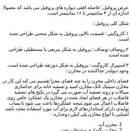
عرض پروفیل : فاصله افقی دیواره های پروفیل می باشد که معمولا
اندازه آن از ۳ سانتیمتر تا ۱۶ سانتیمتر است.
شکل کلی پروفیل :
۱.کاروگیتی : قسمت بالایی پروفیل به شکل منحنی طراحی شده
است.
۲.روصاف توصاف : پروفیل به شکل مربعی یا مستطیلی طراحی
شده است.
۳.اسپیرال کاروگیت : پروفیل به شکل ذوزنقه طراحی شده است.
وجود دیوایدر جداکننده در مخازن :
فضای داخلی مخزن را به چند فضای مجزا تقسیم می کند این کار در
مخازن سپتیک تانک،مخازن اسید و تصفیه خانه برای جداسازی
سیالات و روند تصفیه آب صورت می گیرد.در پکیج های تصفیه
فاضلاب در هر فضای ایجاد شده در مخازن یک عملکرد خاص روی
فاضلاب اعمال می شود.نتیجه عملکردها باعث می شود تا پساب
تولیدی دارای استانداردهای لازم برای آب مورد استفاده مجدد باشد.
آشنایی با انواع مخازن پلی اتیلن دوجداره :
مخزن آب
مخازن نگهداری مشتقات نفتی