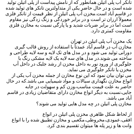
تانکر آب پلی اتیلن همانطور که از نامش پیداست از پلی اتیلن تولید
شده است و در حال حاضر یکی از متداولترین تانکر های تولید شده
در قاسم آباد است.مخزن آب پلی اتیلن از نظر قیمت از تانکر فلزی
معمولاً ارزان تر است و در برابر خوردگی و زنگ زدگی نیز مقاوم
است اما در برابر ضربات شدید و یا پارگی نسبت به مخازن فلزی
مقاومت کمتری دارد.
یک مخزن آب پلی اتیلن در تهران
مخازن آب در قاسم آباد عمدتاً با استفاده از روش قالب گیری
دورانی تولید می شود و در مدل های تک لایه و سه لایه طراحی و
ساخته می شوند.در مدل های سه لایه یک لایه مشکی رنگ با
جلوگیری از ورود نور به داخل مخزن از رشد جلبک در داخل آب
مخزن یا تانکر جلوگیری می نماید.
می توان بیان نمود که این نوع مخازن از جمله مخزن آب یکی از
انواع مخازن نگهداری سیالات و مواد شیمیایی می باشد.که در حال
حاضر به علت قیمت مناسب،وزن کم و سهولت در جابه
جایی،نسبت به دیگر انواع مخازن دارای متقاضیان زیادی در قاسم
آباد می باشد.
مخازن پلی اتیلن در چه مدل هایی تولید می شوند؟
از لحاظ شکل ظاهری مخزن پلی اتیلن در انواع
افقی،عمودی،مخروطی،مکعبی و مخازن تطبیق شده را با انواع
وانت ها و زیر پله ها میتوان تقسیم بندی کرد.