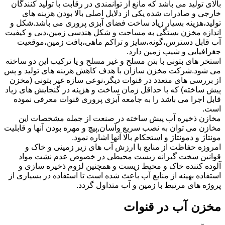
بالای تولید می باشد که مانع از توانمندی در رقابت با تولید کنندگان
خارجی و صادرات شده یکی از دلایل اصلی بالا بودن هزینه های
تولید،هزینه بسیار زیاد ساخت فضای آبزی پروری می باشد.شکل و
اندازه مخزن بستگی به مساحت و شکل هندسی زمین،دبی و کیفیت
آب قابل دسترس،گونه،سایز و تراکم ماهی،بافت زمین،موقعیت
جغرافیایی و شیب زمین دارد.
استخر های بتونی با بتن مسلح و غیر مسلح و یا ترکیب این دو ساخته
می شود.شرکت مخزن سازان با هدف کاهش هزینه های تولید و پس
از بررسی های متعدد در قنوات دیگر،نوعی سازه غیر بتونی (مخزن
پیش ساخته) که با حداقل زمان ساخت و هزینه در گنجایش های زیاد
قابل اجرا می باشد را به جامعه آبزی پروری قنوات معرفی نموده
است.
مخازن ذخیره آب پیش ساخته در صنعت از جمله مشخصات این
مخازن می توان به نصب سریع وآسان,پیچ و مهره بودن آنها و قابلیت
مونتاژ و دمونتاژ و استحکام بالا آنها اشاره نمود.
امروزه حفاظت از منابع با ارزش آب های زیر زمینی و خاک و
قوانین سخت گیرانه زیست محیطی در خصوص عدم نشت مواد
آلوده کننده خاک و محیط زیست و همچنین لزوم ذخیره سازی و
استفاده بهینه از منابع آب باعث شده است تا استفاده در بسیاری از
پروژه های مرتبط با زمین و آب متداول گردد.
مخزن آب در قنوات