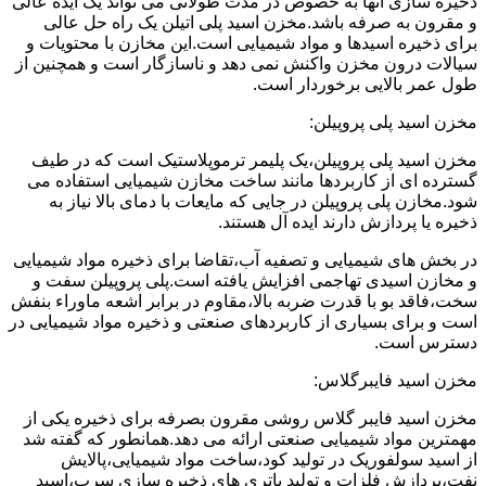
ذخیره سازی آنها به خصوص در مدت طولانی می تواند یک ایده عالی
و مقرون به صرفه باشد.مخزن اسید پلی اتیلن یک راه حل عالی
برای ذخیره اسیدها و مواد شیمیایی است.این مخازن با محتویات و
سیالات درون مخزن واکنش نمی دهد و ناسازگار است و همچنین از
طول عمر بالایی برخوردار است.
مخزن اسید پلی پروپیلن:
مخزن اسید پلی پروپیلن،یک پلیمر ترموپلاستیک است که در طیف
گسترده ای از کاربردها مانند ساخت مخازن شیمیایی استفاده می
شود.مخازن پلی پروپیلن در جایی که مایعات با دمای بالا نیاز به
ذخیره یا پردازش دارند ایده آل هستند.
در بخش های شیمیایی و تصفیه آب،تقاضا برای ذخیره مواد شیمیایی
و مخازن اسیدی تهاجمی افزایش یافته است.پلی پروپیلن سفت و
سخت،فاقد بو با قدرت ضربه بالا،مقاوم در برابر اشعه ماوراء بنفش
است و برای بسیاری از کاربردهای صنعتی و ذخیره مواد شیمیایی در
دسترس است.
مخزن اسید فایبرگلاس:
مخزن اسید فایبر گلاس روشی مقرون بصرفه برای ذخیره یکی از
مهمترین مواد شیمیایی صنعتی ارائه می دهد.همانطور که گفته شد
از اسید سولفوریک در تولید کود،ساخت مواد شیمیایی،پالایش
نفت،پردازش فلزات و تولید باتری های ذخیره سازی سرب،اسید