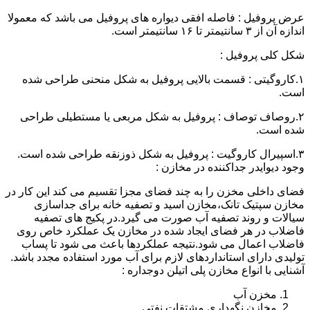
عرض پروفیل : فاصله افقی دیواره های پروفیل می باشد که معمولا
اندازه آن از ۳ سانتیمتر تا ۱۶ سانتیمتر است.
شکل کلی پروفیل :
۱.کاروگیتی : قسمت بالایی پروفیل به شکل منحنی طراحی شده
است.
۲.روصاف توصاف : پروفیل به شکل مربعی یا مستطیلی طراحی
شده است.
۳.اسپیرال کاروگیت : پروفیل به شکل ذوزنقه طراحی شده است.
وجود دیوایدر جداکننده در مخازن :
فضای داخلی مخزن را به چند فضای مجزا تقسیم می کند این کار در
مخازن سپتیک تانک،مخازن اسید و تصفیه خانه برای جداسازی
سیالات و روند تصفیه آب صورت می گیرد.در پکیج های تصفیه
فاضلاب در هر فضای ایجاد شده در مخازن یک عملکرد خاص روی
فاضلاب اعمال می شود.نتیجه عملکردها باعث می شود تا پساب
تولیدی دارای استانداردهای لازم برای آب مورد استفاده مجدد باشد.
آشنایی با انواع مخازن پلی اتیلن دوجداره :
مخزن آب
مخازن نگهداری مشتقات نفتی