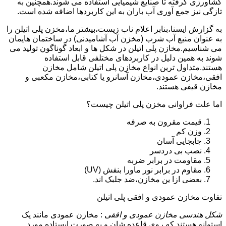
کشاورزی گرفته تا صنایع شیمیایی استفاده می شوند.همچنین به
تازگی نیز جمع آوری آب باران به این کاربردها اضافه شده است.
به گزارش ایسنا،بنابر اعلام ناب زیست،بیشتر ما،مخزن پلی اتیلن را
به عنوان منبع آب شرب (مخزن آب آشامیدنی) در ساختمان هایمان
می شناسیم.مخازن پلی اتیلن در شکل ها و ابعاد گوناگون تولید می
شوند به همین دلیل در کاربردهای مختلفی قابل استفاده
هستند.متداول ترین انواع مخازن پلی اتیلن شامل مخازن
افقی،مخازن عمودی،مخازن آسانرو یا کتابی،مخازن مکعبی و
مخازن قیفی هستند.
اما علت فراوانی مخزن پلی اتیلن چیست؟
قیمت مقرون به صرفه
وزن کم
جابجایی آسان
نصب بی دردسر
مقاومت در برابر ضربه
مقاوم در برابر نور ماورا بنفش (UV)
بعضی ازا ین مخازن،ضد جلبک اند.
تفاوت مخازن عمودی و افقی پلی اتیلن
شکل هندسی مخازن عمودی و افقی
: مخازن عمودی مانند یک
استوانه هستند که روی قاعده شان و به صورت ایستاده مورد