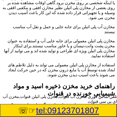
یا اینکه شخصی بر روی مخزن برود.گاهی اوقات مشاهده شده بر
روی بعضی از مخازن پلی اتیلن نظیر مخازن افقی و مکعبی افقی به
وسیله و یا تجهیزاتی قرار داده شده که این کار باعث آسیب دیدن
مخزن می شود.
مخازن آب پلی اتیلن برای جابه جایی و حمل و نقل آب مناسب
نیستند
مخازن پلی اتیلن معمولی برای جابه جایی آب و استفاده به عنوان
مخزن پشت وانت،نیسان و یا خاور مناسب نیستند.برای اینکار
مخازن پلی اتیلن ویژه ای طراحی و تولید شده اند و می توانید از آنها
استفاده نمایید.
استفاده از مخازن پلی اتیلن معمولی می تواند به دلیل تلاطم های
ایجاد شده توسط آب یا مایع درون مخزن که در حین حرکت ایجاد
می شوند باعث آسیب دیدن مخزن شوند.
راهنمای خرید مخزن ذخیره اسید و مواد
شیمیایی خورنده در قنوات
تلفن تماس فوری
مخزن آب قنوات,مخزن پلی اتیلن قنوات,مخزن آب
ای بی سی قنوات
مخزن ذخیره اسید و مواد شیمیایی باید به گونه ای تولید شوند که
☞☏
tel:09123701807
بتوانند در برابر چگالی نسبتا بالا و خورندگی انواع اسیدها مقاومت
کافی داشته باشند.به همین دلیل نمی توان در هر مخزنی اسید و مواد