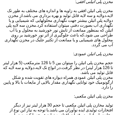
مخزن پلی اتیلنی افقی
:
مخزن پلی اتیلن افقی به زاویه ها و اندازه های مختلف به طور تک
لایه،دولایه و سه لایه قابل تولید و بهره برداری می باشد.از مخزن
دولایه پلی اتیلن بیشتر جهت نگهداری محلولهایی که شیمیایی و یا
نگهداری آب بصورت دفنی میتوان استفاده کرد.مخزن سه لایه پلی
اتیلن که بمنظور ممانعت از تابش نور خورشید به محلول و یا آب
طراحی می شود،که باعث جلوگیری از اثر نور خورشید بر روی
محلول های شیمیایی و یا ممانعت از تکثیر جلبک در مخزن نگهداری
آب می گردد.
مخزن پلی اتیلن عمودی
:
حجم مخزن پلی اتیلن را میتوان بین 5 تا 126 مترمکعب (5 هزار لیتر
تا 126 هزار لیتر) در نظر گرفت.در انواع تک لایه،دولایه و سه لایه که
قابل تولید می باشد.
مخزن پلی اتیلن عمودی همراه دیواره های تقویت شده و شکل
ارگونومیک خود توانایی نگهداری مقدار بالایی از مایعات با بالا و پایین
را دارد.
مخزن پلی اتیلن مکعبی:
تولید مخازن پلی اتیلن مکعبی تا حجم 30 هزار لیتر نیز از دیگر
افتخارات تولیدی ایده نوآوران می باشد.با توجه به نیاز این نوع از
مخازن پلی اتیلن در قنوات،اقدام به تولید هر چه با کیفیت تر این