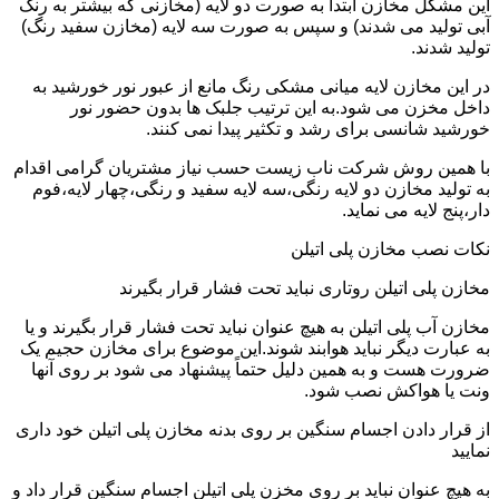
این مشکل مخازن ابتدا به صورت دو لایه (مخازنی که بیشتر به رنگ
آبی تولید می شدند) و سپس به صورت سه لایه (مخازن سفید رنگ)
تولید شدند.
در این مخازن لایه میانی مشکی رنگ مانع از عبور نور خورشید به
داخل مخزن می شود.به این ترتیب جلبک ها بدون حضور نور
خورشید شانسی برای رشد و تکثیر پیدا نمی کنند.
با همین روش شرکت ناب زیست حسب نیاز مشتریان گرامی اقدام
به تولید مخازن دو لایه رنگی،سه لایه سفید و رنگی،چهار لایه،فوم
دار،پنج لایه می نماید.
نکات نصب مخازن پلی اتیلن
مخازن پلی اتیلن روتاری نباید تحت فشار قرار بگیرند
مخازن آب پلی اتیلن به هیچ عنوان نباید تحت فشار قرار بگیرند و یا
به عبارت دیگر نباید هوابند شوند.این موضوع برای مخازن حجیم یک
ضرورت هست و به همین دلیل حتماً پیشنهاد می شود بر روی آنها
ونت یا هواکش نصب شود.
از قرار دادن اجسام سنگین بر روی بدنه مخازن پلی اتیلن خود داری
نمایید
به هیچ عنوان نباید بر روی مخزن پلی اتیلن اجسام سنگین قرار داد و