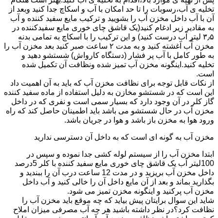
تخلیه ی آب،رسوبات را تا حد امکان با آب و اسکاچ جدا کنید وبعد از
آن با آب داخل مخزن آب را بشویید و ترکیب مایع سفید کننده و آب
به مقادیر زیر ادغام کنید(یک قاشق چای خوری مایع سفیدکننده در
۳٫۵ لیتر آب درست کنید) و این ترکیب را با اسکاچ به تمامی بدنه
مخزن آّب آغشته کنید و به مدت ۲ ساعت صبر کنید بعد مخزن آب را
به طور کامل با آب پر فشار (دستگاه کارواش) شستشو دهید و
تخلیه کنید.اینگونه مخزن آب تمیز شده ونظافت آن تکمیل شده
است.
از نکات قابل توجه برای نظافت مخزن آب که باید به آن اهمیت داد
این است که در شستشو مخازن به دلیل استفاده از ماده سفید کننده
گاز کلر در آن وجود دارد که بسیار سمی است و نفری که در داخل
مخزن آب در حال شستشو می باشد باید اطمینان حاصل کند که راه
ورود هوا به مخزن باز باشد و هوا در جریان باشد.
مخزن آب به گونه ای است که به داخل آن دسترسی ندارید
ابتدا مخزن آب را از سیستم لوله کشی جدا نموده و سپس در
100لیتر آب یک قاشق چای خوری مایع سفید کننده با کلر 5درصد
داخل مخزن آب بریزید و در مدت 12 ساعت درب آن را ببندید و
بگذارید بماند و بعد از آن مایع داخل آن را خالی کنید و آب داخل
مخزن آب پرکنید و اینگونه مخزن تمیز می شود.
شاید این سوال برایتان پیش بیاید که چه موقع باید مخزن آب را
نظافت کرد؟در نظر داشته باشید هر چه آب مصرفی میزان املاح