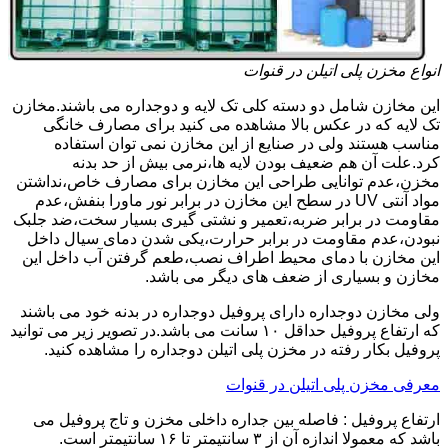
انواع مخزن پلی اتیلن در قنوات
این مخازن شامل دو دسته کلی تک لایه و دوجداره می باشند.مخازن
تک لایه که در عکس بالا مشاهده می کنید برای مصارف خانگی
مناسب هستند ولی در صنایع از این مخازن نمی توان استفاده
کرد.علت آن هم ضعیف بودن لایه ها،نرمی بیش از حد بدنه
مخزن،عدم توانایی طراحی این مخازن برای مصارف خاص،نداشتن
مواد آنتی UV در سطح این مخازن در برابر نور ماورا بنفش،عدم
مقاومت در برابر ضربه،تعمیر و نشتی گیری بسیار سخت،ضد جلبک
نبودن،عدم مقاومت در برابر حرارت،یکی شدن دمای سیال داخل
این مخازن با دمای محیط اطراف نصب،طعم گرفتن آب داخل این
مخازن و بسیاری از ضعف های دیگر می باشد.
ولی مخازن دوجداره دارای پروفیل دوجداره در بدنه خود می باشند
که ارتفاع پروفیل حداقل ۱۰ سانت می باشد.در تصویر زیر می توانید
پروفیل بکار رفته در مخزن پلی اتیلن دوجداره را مشاهده کنید.
معرفی مخزن پلی اتیلن در قنوات
ارتفاع پروفیل : فاصله بین جداره داخلی مخزن و تاج پروفیل می
باشد که معمولا اندازه آن از ۳ سانتیمتر تا ۱۶ سانتیمتر است.