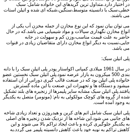
در اختیار دارد.متداول ترین گریدهای این خانواده شامل: سبک
خطی،سبک با دانسیته متوسط،سنگین،شبکه ای شده و اتیلن استات
می باشند.
می توان بیان نمود که این نوع مخازن از جمله مخزن آب یکی از
انواع مخازن نگهداری سیالات و مواد شیمیایی می باشد.که در حال
حاضر به علت قیمت مناسب،وزن کم و سهولت در جابه
جایی،نسبت به دیگر انواع مخازن دارای متقاضیان زیادی در قنوات
می باشد.
پلی اتیلن سبک:
در سال 1961 میلادی کمپانی اکواستار پودر پلی اتیلن سبک را با دانه
بندی 500 میکرون به بازار عرضه نمود.پلی اتیلن سبک نخستین عضو
خانواده پلی اتیلن بود که در صنعت قالب گیری دورانی از آن استفاده
میشود و دستگاه ها و تجهیزات این صنعت با این ماده گسترش
یافتند.پلی اتیلن سبک مشابه سایر پلیمرها از زنجیره های بلند تشکیل
شده از گروه های کوچک مولکولی به نام: (مونومر) متصل به یکدیگر
به وجود آمده است.
پلی اتیلن سبک شامل اتم های کربن و هیدروژن و تعداد زیادی شاخه
های جانبی می شود.این شاخه ها از نزدیک شدن زنجیره های اصلی
به یکدیگر جلوگیری کرده و باعث ایجاد تراکم بالا می شوند و این
کاهش تراکم به نوبه خود باعث کاهش دانسیته پلیمر می گردد.به