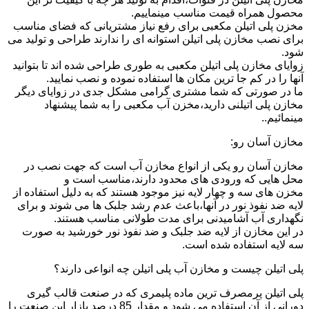
محصول همراه قیمت مناسب مینماییم.
مخزن پلی اتیلن مکعبی برای رفع نیاز مشتریانی که فضای مناسب
برای نصب مخازن پلی اتیلن استوانه ای را ندارند طراحی و تولید می
شود.
زوایای مخازن پلی اتیلن مکعبی به طوری طراحی شده اند تا بتوانید
آنها را در کم جا ترین مکان ها استفاده نموده و نصب نمایید.
ما در صورتی که شما مشتری گرامی مشکل جدی در زوایای دیگر
مخازن پلی اتیلنی دارید،مخزن آب مکعبی را به شما پیشنهاد
مینمائیم..
مخازن آسان رو:
مخازن آسان رو یکی از انواع مخازن آب است که جهت نصب در
محل هایی که ورودی های محدود دارند،مناسب است و
مخزن های سه و چهار لایه نیز موجود هستند که به دلیل استفاده از
لایه ضد نفوذ نور در آنها،باعث عدم رشد جلبک ها می شوند و برای
نگهداری آب آشامیدنی برای مدت طولانی مناسب هستند.
در این مخازن از لایه ضد جلبک و ضد نفوذ نور خورشید به صورت
سه لایه استفاده شده است.
پلی اتیلن چیست و مخازن آب پلی اتیلن چه انواعی دارند؟
پلی اتیلن پرمصرف ترین ماده پلیمری که در صنعت قالب گیری
دورانی از آن استفاده می شود و مقدار 85 درصد بازار این صنعت را