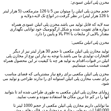
مخزن پلی اتیلن عمودی:
حجم مخزن پلی اتیلن را میتوان بین 5 تا 126 مترمکعب (5 هزار لیتر
تا 126 هزار لیتر) در نظر گرفت.در انواع تک لایه،دولایه و
سه لایه که قابل تولید می باشد.مخزن پلی اتیلن عمودی همراه
دیواره های تقویت شده و شکل ارگونومیک خود توانایی نگهداری
مقدار بالایی از مایعات با PH بالا و پایین را دارد.
مخزن پلی اتیلن مکعبی
:
تولید مخازن پلی اتیلن مکعبی تا حجم 30 هزار لیتر نیز از دیگر
افتخارات تولیدی ما می باشد.با توجه به نیاز این نوع از مخازن پلی
اتیلن در قنوات،اقدام به تولید هر چه با کیفیت تر این محصول همراه
قیمت مناسب مینماییم.
مخزن پلی اتیلن مکعبی برای رفع نیاز مشتریانی که فضای مناسب
برای نصب مخازن پلی اتیلن استوانه ای را ندارند طراحی و تولید می
شود.
زوایای مخازن پلی اتیلن مکعبی به طوری طراحی شده اند تا بتوانید
آنها را در کم جا ترین مکان ها استفاده نموده و نصب نمایید.
ما توانایی داریم مخازن پلی اتیلن مکعبی از حجم 1000 لیتر تا
140.000 لیتر به طور روتاری و دوجداره در قالب های روش