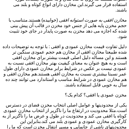
استفاده قرار می گیرند.این مخازن دارای انواع کوتاه و بلند می
باشند.
مخازن افقی به صورت استوانه افقی
(خوابیده) هستند.متناسب با
حجم مخزن پایه هایی از جنس خود مخزن در قالب آن پیش بینی
شده که اجازه می دهد مخزن به صورت پایدار در جای خود تثبیت
شود.
دلیل تفاوت قیمت مخازن عمودی و افقی : با توجه به توضیحات داده
شده طبیعتا مخازن افقی از مخازن هم حجم عمودی سنگین تر
هستند و این مساله دلیل اصلی قیمت بیشتر برای مخازن افقی
است و به هیچ عنوان به معنای کیفیت بهتر مخازن افقی نسبت به
عمودی نیست بر عکس در شرایط برابر مخازن عمودی دارای طول
عمر نسبتا بیشتری نسبت به مخازن افقی هستند.هم مخازن افقی و
هم مخازن عمودی در شرایط مناسب و استاندارد می توانند چند ده
سال به خوبی قابل استفاده باشند.
مخزن عمودی یا افقی؟ کدام یک؟
یکی از محدودیتها و عوامل اصلی انتخاب مخزن فضای در دسترس
است.مثلا محدودیت در ارتفاع ما را ناگزیر از انتخاب مخازن عمودی
کوتاه یا افقی می کند و محدودیت در طول و عرض ما را ناگزیر از به
کارگیری مخازن عمودی و عمودی بلند می کند.بنابراین این
محدودیتهای ناشی از جانمایی و مسیر انتقال مخزن است که ما را