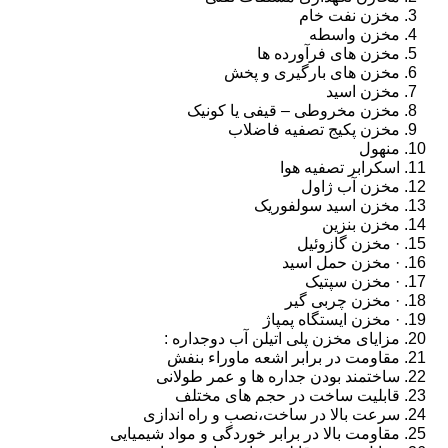
مخزن نفت خام
مخزن واسطه
مخزن های فرآورده ها
مخزن های بارگیری و پخش
مخزن اسید
مخزن مخروطی – قیفی یا کونیک
مخزن پکیج تصفیه فاضلاب
منهول
اسکرابر تصفیه هوا
مخزن آب ژاول
مخزن اسید سولفوریک
مخزن بنزین
· مخزن گازوئیل
· مخزن حمل اسید
· مخزن سپتیک
· مخزن چربی گیر
· مخزن ایستگاه پمپاژ
مزایای مخزن پلی اتیلن آب دوجداره :
مقاومت در برابر اشعه ماوراء بنفش
ساختمند بودن جداره ها و عمر طولانی
قابلیت ساخت در حجم های مختلف
سرعت بالا در ساخت،نصب و راه اندازی
مقاومت بالا در برابر خوردگی و مواد شیمیایی