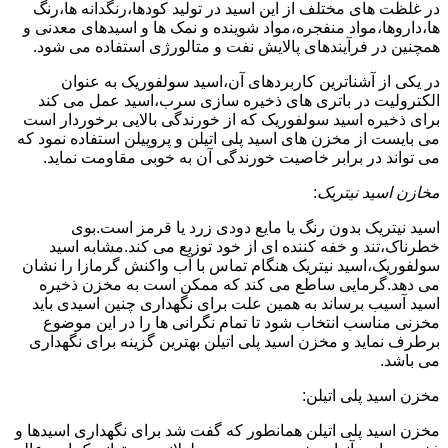
در غلظت های مختلف از این اسید در تولید کودها،رنگدانه ها،رنگ
ها،داروها،مواد منفجره،مواد شوینده و نمک ها و اسیدهای معدنی و
همچنین در فرآیندهای پالایش نفت و متالورژی استفاده می شود.
در یکی از آشناترین کاربردهای آن،اسید سولفوریک به عنوان
الکترولیت در باتری های ذخیره سازی سرب،اسید عمل می کند
برای ذخیره اسید سولفوریک که از خورندگی بالایی برخوردار است
می بایست از مخزن های اسید پلی اتیلن و پروپیلن استفاده نمود که
می تواند در برابر خاصیت خورندگی آن به خوبی مقاومت نماید.
مخازن اسید نیتریک
:
اسید نیتریک بدون رنگ یا مایع دودی زرد یا قرمز است.بوی
خطرناک،تند و خفه کننده ای از خود توزیع می کند.مشابه اسید
سولفوریک،اسید نیتریک هنگام تماس با آب واکنش گرمازا را نشان
می دهد.گرمایی ساطع می کند که ممکن است به مخزن ذخیره
اسید آسیب برساند به همین علت برای نگهداری چنین اسیدی باید
مخزنی مناسب انتخاب شود تا تمام نگرانی ها را در این موضوع
برطرف نماید و مخزن اسید پلی اتیلن بهترین گزینه برای نگهداری
می باشد.
مخزن اسید پلی اتیلن:
مخزن اسید پلی اتیلن همانطور که گفت شد برای نگهداری اسیدها و