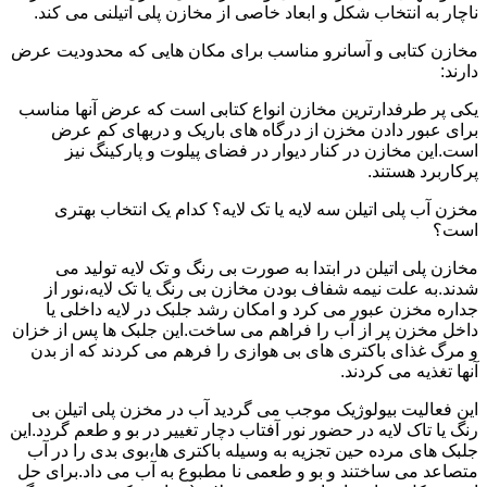
ناچار به انتخاب شکل و ابعاد خاصی از مخازن پلی اتیلنی می کند.
مخازن کتابی و آسانرو مناسب برای مکان هایی که محدودیت عرض
دارند:
یکی پر طرفدارترین مخازن انواع کتابی است که عرض آنها مناسب
برای عبور دادن مخزن از درگاه های باریک و دربهای کم عرض
است.این مخازن در کنار دیوار در فضای پیلوت و پارکینگ نیز
پرکاربرد هستند.
مخزن آب پلی اتیلن سه لایه یا تک لایه؟ کدام یک انتخاب بهتری
است؟
مخازن پلی اتیلن در ابتدا به صورت بی رنگ و تک لایه تولید می
شدند.به علت نیمه شفاف بودن مخازن بی رنگ یا تک لایه،نور از
جداره مخزن عبور می کرد و امکان رشد جلبک در لایه داخلی یا
داخل مخزن پر از آب را فراهم می ساخت.این جلبک ها پس از خزان
و مرگ غذای باکتری های بی هوازی را فرهم می کردند که از بدن
آنها تغذیه می کردند.
این فعالیت بیولوژیک موجب می گردید آب در مخزن پلی اتیلن بی
رنگ یا تاک لایه در حضور نور آفتاب دچار تغییر در بو و طعم گردد.این
جلبک های مرده حین تجزیه به وسیله باکتری ها،بوی بدی را در آب
متصاعد می ساختند و بو و طعمی نا مطبوع به آب می داد.برای حل