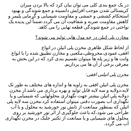
در یک جمع بندی کلی می توان بیان کرد که بالا بردن میزان
کریستالی شدن موجب افزایش دانسیته و جمع شوندگی و بهبود
استحکام کششی و خمشی و مقاومت شیمیایی و گرمایی پلیمر و
کاهش مقاومت ضربه و شفافیت آن می گردد.ضمناً این پدیده یک
نواختی در جمع شوندگی قطعه نهایی را می کاهد.
مخازن پلی اتیلن در چه مدل هایی تولید می شوند؟
از لحاظ شکل ظاهری مخزن پلی اتیلن در انواع
افقی،عمودی،مخروطی،مکعبی و مخازن تطبیق شده را با انواع
وانت ها و زیر پله ها میتوان تقسیم بندی کرد که در این بخش به
معرفی برخی از آن ها می پردازیم.
مخزن پلی اتیلنی افقی:
مخزن پلی اتیلن افقی به زاویه ها و اندازه های مختلف به طور تک
لایه،دولایه و سه لایه قابل تولید و بهره برداری می باشد.از مخزن
دولایه پلی اتیلن بیشتر جهت نگهداری محلولهایی که شیمیایی و یا
نگهداری آب بصورت دفنی میتوان استفاده کرد.مخزن سه لایه پلی
اتیلن که بمنظور ممانعت از تابش نور خورشید به محلول و یا آب
طراحی می شود،که باعث جلوگیری از اثر نور خورشید بر روی
محلول های شیمیایی و یا ممانعت از تکثیر جلبک در مخزن نگهداری
آب می گردد.