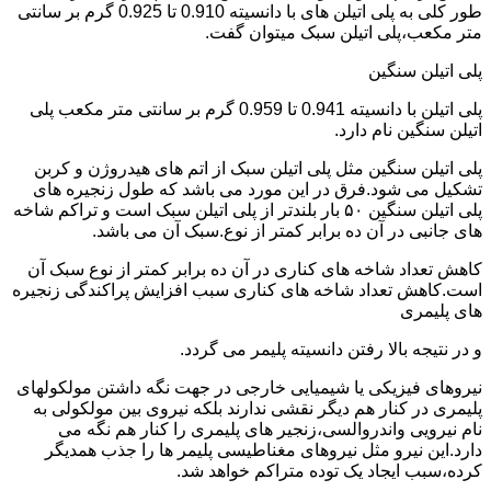
طور کلی به پلی اتیلن های با دانسیته 0.910 تا 0.925 گرم بر سانتی
متر مکعب،پلی اتیلن سبک میتوان گفت.
پلی اتیلن سنگین
پلی اتیلن با دانسیته 0.941 تا 0.959 گرم بر سانتی متر مکعب پلی
اتیلن سنگین نام دارد.
پلی اتیلن سنگین مثل پلی اتیلن سبک از اتم های هیدروژن و کربن
تشکیل می شود.فرق در این مورد می باشد که طول زنجیره های
پلی اتیلن سنگین ۵۰ بار بلندتر از پلی اتیلن سبک است و تراکم شاخه
های جانبی در آن ده برابر کمتر از نوع.سبک آن می باشد.
کاهش تعداد شاخه های کناری در آن ده برابر کمتر از نوع سبک آن
است.کاهش تعداد شاخه های کناری سبب افزایش پراکندگی زنجیره
های پلیمری
و در نتیجه بالا رفتن دانسیته پلیمر می گردد.
نیروهای فیزیکی یا شیمیایی خارجی در جهت نگه داشتن مولکولهای
پلیمری در کنار هم دیگر نقشی ندارند بلکه نیروی بین مولکولی به
نام نیرویی واندروالسی،زنجیر های پلیمری را کنار هم نگه می
دارد.این نیرو مثل نیروهای مغناطیسی پلیمر ها را جذب همدیگر
کرده،سبب ایجاد یک توده متراکم خواهد شد.