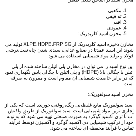
مکعبی
ته قیفی
افقی
عمودی
مخزن اسید کلریدریک:
مخازن ذخیره اسید کلریدریک از XLPE،HDPE،FRP SG تولید می
شوند.این اسید عمدتا در صنایع غذایی،اسیدی شدن چاه نفت،ترشی
فولاد و تولید مواد شیمیایی استفاده می شود.
این نوع اسید را می توان در مخازن پلی اتیلن ساخته شده از پلی
اتیلن با چگالی بالا (HDPE) و پلی اتیلن با چگالی پایین نگهداری نمود
که در برابر خاصیت شیمیایی ان مقاوم است و مقرون به صرفه
است.
مخزن اسید سولفوریک:
اسید سولفوریک مایع غلیظ،بی رنگ،روغنی،خورنده است که یکی از
تجاری ترین مواد شیمیایی است.اسید سولفوریک از طریق واکنش
آب با تری اکسید گوگرد به صورت صنعتی تهیه می شود که به نوبه
خود از ترکیب شیمیایی دی اکسید گوگرد و اکسیژن توسط فرآیند
تماس یا فرآیند محفظه ای ساخته می شود.