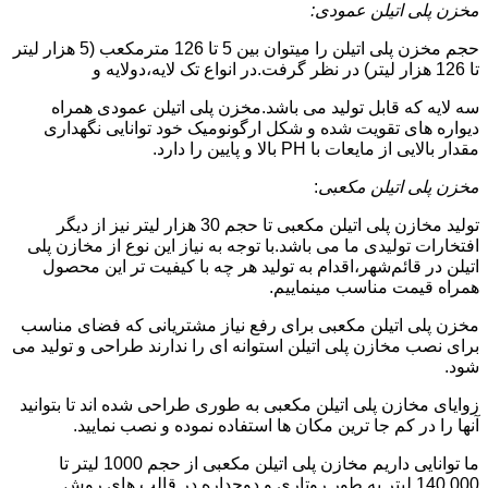
مخزن پلی اتیلن عمودی:
حجم مخزن پلی اتیلن را میتوان بین 5 تا 126 مترمکعب (5 هزار لیتر
تا 126 هزار لیتر) در نظر گرفت.در انواع تک لایه،دولایه و
سه لایه که قابل تولید می باشد.مخزن پلی اتیلن عمودی همراه
دیواره های تقویت شده و شکل ارگونومیک خود توانایی نگهداری
مقدار بالایی از مایعات با PH بالا و پایین را دارد.
مخزن پلی اتیلن مکعبی
:
تولید مخازن پلی اتیلن مکعبی تا حجم 30 هزار لیتر نیز از دیگر
افتخارات تولیدی ما می باشد.با توجه به نیاز این نوع از مخازن پلی
اتیلن در قائم‌شهر،اقدام به تولید هر چه با کیفیت تر این محصول
همراه قیمت مناسب مینماییم.
مخزن پلی اتیلن مکعبی برای رفع نیاز مشتریانی که فضای مناسب
برای نصب مخازن پلی اتیلن استوانه ای را ندارند طراحی و تولید می
شود.
زوایای مخازن پلی اتیلن مکعبی به طوری طراحی شده اند تا بتوانید
آنها را در کم جا ترین مکان ها استفاده نموده و نصب نمایید.
ما توانایی داریم مخازن پلی اتیلن مکعبی از حجم 1000 لیتر تا
140.000 لیتر به طور روتاری و دوجداره در قالب های روش