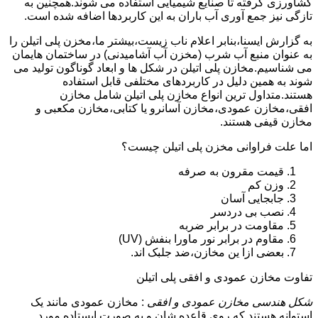
کشاورزی گرفته تا صنایع شیمیایی استفاده می شوند.همچنین به
تازگی نیز جمع آوری آب باران به این کاربردها اضافه شده است.
به گزارش ایسنا،بنابر اعلام ناب زیست،بیشتر ما،مخزن پلی اتیلن را
به عنوان منبع آب شرب (مخزن آب آشامیدنی) در ساختمان هایمان
می شناسیم.مخازن پلی اتیلن در شکل ها و ابعاد گوناگون تولید می
شوند به همین دلیل در کاربردهای مختلفی قابل استفاده
هستند.متداول ترین انواع مخازن پلی اتیلن شامل مخازن
افقی،مخازن عمودی،مخازن آسانرو یا کتابی،مخازن مکعبی و
مخازن قیفی هستند.
اما علت فراوانی مخزن پلی اتیلن چیست؟
قیمت مقرون به صرفه
وزن کم
جابجایی آسان
نصب بی دردسر
مقاومت در برابر ضربه
مقاوم در برابر نور ماورا بنفش (UV)
بعضی ازا ین مخازن،ضد جلبک اند.
تفاوت مخازن عمودی و افقی پلی اتیلن
شکل هندسی مخازن عمودی و افقی
: مخازن عمودی مانند یک
استوانه هستند که روی قاعده شان و به صورت ایستاده مورد