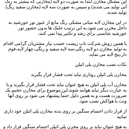
این مشکل مخازن ابتدا به صورت دو لایه (مخازنی که بیشتر به رنگ
آبی تولید می شدند) و سپس به صورت سه لایه (مخازن سفید رنگ)
تولید شدند.
در این مخازن لایه میانی مشکی رنگ مانع از عبور نور خورشید به
داخل مخزن می شود.به این ترتیب جلبک ها بدون حضور نور
خورشید شانسی برای رشد و تکثیر پیدا نمی کنند.
با همین روش شرکت ناب زیست حسب نیاز مشتریان گرامی اقدام
به تولید مخازن دو لایه رنگی،سه لایه سفید و رنگی،چهار لایه،فوم
دار،پنج لایه می نماید.
نکات نصب مخازن پلی اتیلن
مخازن پلی اتیلن روتاری نباید تحت فشار قرار بگیرند
مخازن آب پلی اتیلن به هیچ عنوان نباید تحت فشار قرار بگیرند و یا
به عبارت دیگر نباید هوابند شوند.این موضوع برای مخازن حجیم یک
ضرورت هست و به همین دلیل حتماً پیشنهاد می شود بر روی آنها
ونت یا هواکش نصب شود.
از قرار دادن اجسام سنگین بر روی بدنه مخازن پلی اتیلن خود داری
نمایید
به هیچ عنوان نباید بر روی مخزن پلی اتیلن اجسام سنگین قرار داد و