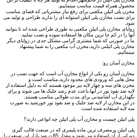
محصول همراه قیمت مناسب مینماییم.
مخزن پلی اتیلن مکعبی برای رفع نیاز مشتریانی که فضای مناسب
برای نصب مخازن پلی اتیلن استوانه ای را ندارند طراحی و تولید می
شود.
زوایای مخازن پلی اتیلن مکعبی به طوری طراحی شده اند تا بتوانید
آنها را در کم جا ترین مکان ها استفاده نموده و نصب نمایید.
ما در صورتی که شما مشتری گرامی مشکل جدی در زوایای دیگر
مخازن پلی اتیلنی دارید،مخزن آب مکعبی را به شما پیشنهاد
مینمائیم..
مخازن آسان رو:
مخازن آسان رو یکی از انواع مخازن آب است که جهت نصب در
محل هایی که ورودی های محدود دارند،مناسب است و
مخزن های سه و چهار لایه نیز موجود هستند که به دلیل استفاده از
لایه ضد نفوذ نور در آنها،باعث عدم رشد جلبک ها می شوند و برای
نگهداری آب آشامیدنی برای مدت طولانی مناسب هستند.
در این مخازن از لایه ضد جلبک و ضد نفوذ نور خورشید به صورت
سه لایه استفاده شده است.
پلی اتیلن چیست و مخازن آب پلی اتیلن چه انواعی دارند؟
پلی اتیلن پرمصرف ترین ماده پلیمری که در صنعت قالب گیری
دورانی از آن استفاده می شود و مقدار 85 درصد بازار این صنعت را