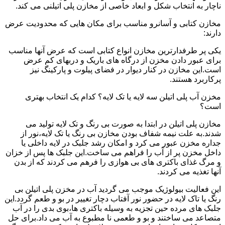
ناچار به انتخاب شکل و ابعاد خاصی از مخازن پلی اتیلنی می کند.
مخازن کتابی و آسانرو مناسب برای مکان هایی که محدودیت عرض
دارند:
یکی پر طرفدارترین مخازن انواع کتابی است که عرض آنها مناسب
برای عبور دادن مخزن از درگاه های باریک و دربهای کم عرض
است.این مخازن در کنار دیوار در فضای پیلوت و پارکینگ نیز
پرکاربرد هستند.
مخزن آب پلی اتیلن سه لایه یا تک لایه؟ کدام یک انتخاب بهتری
است؟
مخازن پلی اتیلن در ابتدا به صورت بی رنگ و تک لایه تولید می
شدند.به علت نیمه شفاف بودن مخازن بی رنگ یا تک لایه،نور از
جداره مخزن عبور می کرد و امکان رشد جلبک در لایه داخلی یا
داخل مخزن پر از آب را فراهم می ساخت.این جلبک ها پس از خزان
و مرگ غذای باکتری های بی هوازی را فرهم می کردند که از بدن
آنها تغذیه می کردند.
این فعالیت بیولوژیک موجب می گردید آب در مخزن پلی اتیلن بی
رنگ یا تاک لایه در حضور نور آفتاب دچار تغییر در بو و طعم گردد.این
جلبک های مرده حین تجزیه به وسیله باکتری ها،بوی بدی را در آب
متصاعد می ساختند و بو و طعمی نا مطبوع به آب می داد.برای حل