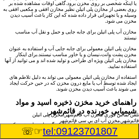
یا اینکه شخصی بر روی مخزن برود.گاهی اوقات مشاهده شده بر
روی بعضی از مخازن پلی اتیلن نظیر مخازن افقی و مکعبی افقی به
وسیله و یا تجهیزاتی قرار داده شده که این کار باعث آسیب دیدن
مخزن می شود.
مخازن آب پلی اتیلن برای جابه جایی و حمل و نقل آب مناسب
نیستند
مخازن پلی اتیلن معمولی برای جابه جایی آب و استفاده به عنوان
مخزن پشت وانت،نیسان و یا خاور مناسب نیستند.برای اینکار
مخازن پلی اتیلن ویژه ای طراحی و تولید شده اند و می توانید از آنها
استفاده نمایید.
استفاده از مخازن پلی اتیلن معمولی می تواند به دلیل تلاطم های
ایجاد شده توسط آب یا مایع درون مخزن که در حین حرکت ایجاد
می شوند باعث آسیب دیدن مخزن شوند.
راهنمای خرید مخزن ذخیره اسید و مواد
شیمیایی خورنده در قائم‌شهر
تلفن تماس فوری
مخزن آب قائم‌شهر,مخزن پلی اتیلن
قائم‌شهر,مخزن آب ای بی سی قائم‌شهر
مخزن ذخیره اسید و مواد شیمیایی باید به گونه ای تولید شوند که
☞☏
tel:09123701807
بتوانند در برابر چگالی نسبتا بالا و خورندگی انواع اسیدها مقاومت
کافی داشته باشند.به همین دلیل نمی توان در هر مخزنی اسید و مواد