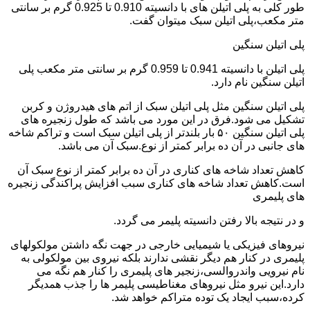
طور کلی به پلی اتیلن های با دانسیته 0.910 تا 0.925 گرم بر سانتی
متر مکعب،پلی اتیلن سبک میتوان گفت.
پلی اتیلن سنگین
پلی اتیلن با دانسیته 0.941 تا 0.959 گرم بر سانتی متر مکعب پلی
اتیلن سنگین نام دارد.
پلی اتیلن سنگین مثل پلی اتیلن سبک از اتم های هیدروژن و کربن
تشکیل می شود.فرق در این مورد می باشد که طول زنجیره های
پلی اتیلن سنگین ۵۰ بار بلندتر از پلی اتیلن سبک است و تراکم شاخه
های جانبی در آن ده برابر کمتر از نوع.سبک آن می باشد.
کاهش تعداد شاخه های کناری در آن ده برابر کمتر از نوع سبک آن
است.کاهش تعداد شاخه های کناری سبب افزایش پراکندگی زنجیره
های پلیمری
و در نتیجه بالا رفتن دانسیته پلیمر می گردد.
نیروهای فیزیکی یا شیمیایی خارجی در جهت نگه داشتن مولکولهای
پلیمری در کنار هم دیگر نقشی ندارند بلکه نیروی بین مولکولی به
نام نیرویی واندروالسی،زنجیر های پلیمری را کنار هم نگه می
دارد.این نیرو مثل نیروهای مغناطیسی پلیمر ها را جذب همدیگر
کرده،سبب ایجاد یک توده متراکم خواهد شد.