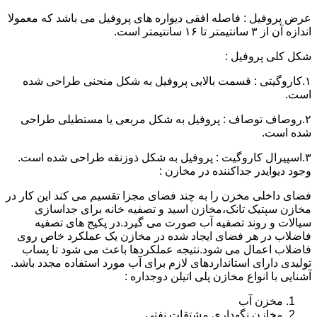
عرض پروفیل : فاصله افقی دیواره های پروفیل می باشد که معمولا
اندازه آن از ۳ سانتیمتر تا ۱۶ سانتیمتر است.
شکل کلی پروفیل :
۱.کاروگیتی : قسمت بالایی پروفیل به شکل منحنی طراحی شده
است.
۲.روصاف توصاف : پروفیل به شکل مربعی یا مستطیلی طراحی
شده است.
۳.اسپیرال کاروگیت : پروفیل به شکل ذوزنقه طراحی شده است.
وجود دیوایدر جداکننده در مخازن :
فضای داخلی مخزن را به چند فضای مجزا تقسیم می کند این کار در
مخازن سپتیک تانک،مخازن اسید و تصفیه خانه برای جداسازی
سیالات و روند تصفیه آب صورت می گیرد.در پکیج های تصفیه
فاضلاب در هر فضای ایجاد شده در مخازن یک عملکرد خاص روی
فاضلاب اعمال می شود.نتیجه عملکردها باعث می شود تا پساب
تولیدی دارای استانداردهای لازم برای آب مورد استفاده مجدد باشد.
آشنایی با انواع مخازن پلی اتیلن دوجداره :
مخزن آب
مخازن نگهداری مشتقات نفتی