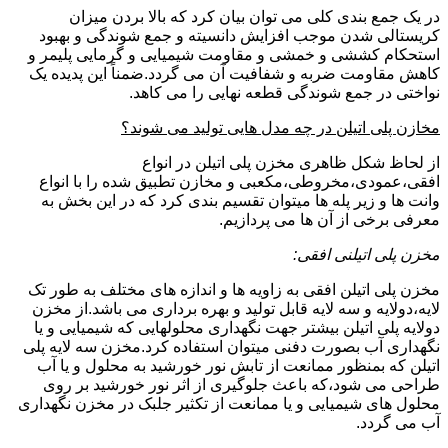
در یک جمع بندی کلی می توان بیان کرد که بالا بردن میزان
کریستالی شدن موجب افزایش دانسیته و جمع شوندگی و بهبود
استحکام کششی و خمشی و مقاومت شیمیایی و گرمایی پلیمر و
کاهش مقاومت ضربه و شفافیت آن می گردد.ضمناً این پدیده یک
نواختی در جمع شوندگی قطعه نهایی را می کاهد.
مخازن پلی اتیلن در چه مدل هایی تولید می شوند؟
از لحاظ شکل ظاهری مخزن پلی اتیلن در انواع
افقی،عمودی،مخروطی،مکعبی و مخازن تطبیق شده را با انواع
وانت ها و زیر پله ها میتوان تقسیم بندی کرد که در این بخش به
معرفی برخی از آن ها می پردازیم.
مخزن پلی اتیلنی افقی:
مخزن پلی اتیلن افقی به زاویه ها و اندازه های مختلف به طور تک
لایه،دولایه و سه لایه قابل تولید و بهره برداری می باشد.از مخزن
دولایه پلی اتیلن بیشتر جهت نگهداری محلولهایی که شیمیایی و یا
نگهداری آب بصورت دفنی میتوان استفاده کرد.مخزن سه لایه پلی
اتیلن که بمنظور ممانعت از تابش نور خورشید به محلول و یا آب
طراحی می شود،که باعث جلوگیری از اثر نور خورشید بر روی
محلول های شیمیایی و یا ممانعت از تکثیر جلبک در مخزن نگهداری
آب می گردد.