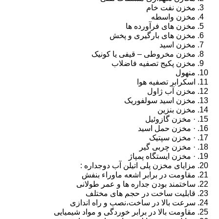
مخزن نفت خام
مخزن واسطه
مخزن های فرآورده ها
مخزن های بارگیری و پخش
مخزن اسید
مخزن مخروطی – قیفی یا کونیک
مخزن پکیج تصفیه فاضلاب
منهول
اسکرابر تصفیه هوا
مخزن آب ژاول
مخزن اسید سولفوریک
مخزن بنزین
· مخزن گازوئیل
· مخزن حمل اسید
· مخزن سپتیک
· مخزن چربی گیر
· مخزن ایستگاه پمپاژ
مزایای مخزن پلی اتیلن آب دوجداره :
مقاومت در برابر اشعه ماوراء بنفش
ساختمند بودن جداره ها و عمر طولانی
قابلیت ساخت در حجم های مختلف
سرعت بالا در ساخت،نصب و راه اندازی
مقاومت بالا در برابر خوردگی و مواد شیمیایی