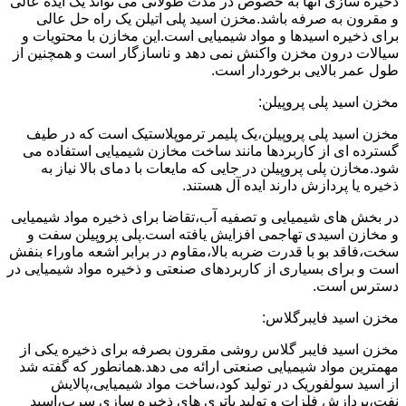
ذخیره سازی آنها به خصوص در مدت طولانی می تواند یک ایده عالی
و مقرون به صرفه باشد.مخزن اسید پلی اتیلن یک راه حل عالی
برای ذخیره اسیدها و مواد شیمیایی است.این مخازن با محتویات و
سیالات درون مخزن واکنش نمی دهد و ناسازگار است و همچنین از
طول عمر بالایی برخوردار است.
مخزن اسید پلی پروپیلن:
مخزن اسید پلی پروپیلن،یک پلیمر ترموپلاستیک است که در طیف
گسترده ای از کاربردها مانند ساخت مخازن شیمیایی استفاده می
شود.مخازن پلی پروپیلن در جایی که مایعات با دمای بالا نیاز به
ذخیره یا پردازش دارند ایده آل هستند.
در بخش های شیمیایی و تصفیه آب،تقاضا برای ذخیره مواد شیمیایی
و مخازن اسیدی تهاجمی افزایش یافته است.پلی پروپیلن سفت و
سخت،فاقد بو با قدرت ضربه بالا،مقاوم در برابر اشعه ماوراء بنفش
است و برای بسیاری از کاربردهای صنعتی و ذخیره مواد شیمیایی در
دسترس است.
مخزن اسید فایبرگلاس:
مخزن اسید فایبر گلاس روشی مقرون بصرفه برای ذخیره یکی از
مهمترین مواد شیمیایی صنعتی ارائه می دهد.همانطور که گفته شد
از اسید سولفوریک در تولید کود،ساخت مواد شیمیایی،پالایش
نفت،پردازش فلزات و تولید باتری های ذخیره سازی سرب،اسید