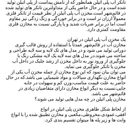
تانکر آب پلی اتیلن همانطور که از نامش پیداست از پلی اتیلن تولید
شده است و در حال حاضر یکی از متداولترین تانکر های تولید شده
در قائم‌شهر است.مخزن آب پلی اتیلن از نظر قیمت از تانکر فلزی
معمولاً ارزان تر است و در برابر خوردگی و زنگ زدگی نیز مقاوم
است اما در برابر ضربات شدید و یا پارگی نسبت به مخازن فلزی
مقاومت کمتری دارد.
یک مخزن آب پلی اتیلن در تهران
مخازن آب در قائم‌شهر عمدتاً با استفاده از روش قالب گیری
دورانی تولید می شود و در مدل های تک لایه و سه لایه طراحی و
ساخته می شوند.در مدل های سه لایه یک لایه مشکی رنگ با
جلوگیری از ورود نور به داخل مخزن از رشد جلبک در داخل آب
مخزن یا تانکر جلوگیری می نماید.
می توان بیان نمود که این نوع مخازن از جمله مخزن آب یکی از
انواع مخازن نگهداری سیالات و مواد شیمیایی می باشد.که در حال
حاضر به علت قیمت مناسب،وزن کم و سهولت در جابه
جایی،نسبت به دیگر انواع مخازن دارای متقاضیان زیادی در
قائم‌شهر می باشد.
مخازن پلی اتیلن در چه مدل هایی تولید می شوند؟
از لحاظ شکل ظاهری مخزن پلی اتیلن در انواع
افقی،عمودی،مخروطی،مکعبی و مخازن تطبیق شده را با انواع
وانت ها و زیر پله ها میتوان تقسیم بندی کرد.