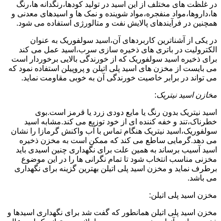
در غلظت های مختلف از این اسید در تولید کودها،رنگدانه ها،رنگ
ها،داروها،مواد منفجره،مواد شوینده و نمک ها و اسیدهای معدنی و
همچنین در فرآیندهای پالایش نفت و متالورژی استفاده می شود.
در یکی از آشناترین کاربردهای آن،اسید سولفوریک به عنوان
الکترولیت در باتری های ذخیره سازی سرب،اسید عمل می کند
برای ذخیره اسید سولفوریک که از خورندگی بالایی برخوردار است
می بایست از مخزن های اسید پلی اتیلن و پروپیلن استفاده نمود که
می تواند در برابر خاصیت خورندگی آن به خوبی مقاومت نماید.
مخازن اسید نیتریک
:
اسید نیتریک بدون رنگ یا مایع دودی زرد یا قرمز است.بوی
خطرناک،تند و خفه کننده ای از خود توزیع می کند.مشابه اسید
سولفوریک،اسید نیتریک هنگام تماس با آب واکنش گرمازا را نشان
می دهد.گرمایی ساطع می کند که ممکن است به مخزن ذخیره
اسید آسیب برساند به همین علت برای نگهداری چنین اسیدی باید
مخزنی مناسب انتخاب شود تا تمام نگرانی ها را در این موضوع
برطرف نماید و مخزن اسید پلی اتیلن بهترین گزینه برای نگهداری
می باشد.
مخزن اسید پلی اتیلن:
مخزن اسید پلی اتیلن همانطور که گفت شد برای نگهداری اسیدها و