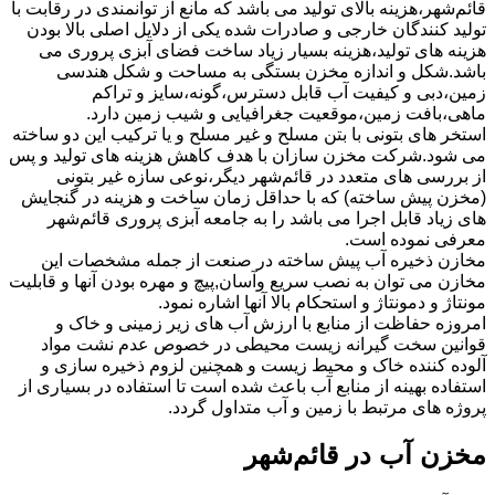
قائم‌شهر،هزینه بالای تولید می باشد که مانع از توانمندی در رقابت با
تولید کنندگان خارجی و صادرات شده یکی از دلایل اصلی بالا بودن
هزینه های تولید،هزینه بسیار زیاد ساخت فضای آبزی پروری می
باشد.شکل و اندازه مخزن بستگی به مساحت و شکل هندسی
زمین،دبی و کیفیت آب قابل دسترس،گونه،سایز و تراکم
ماهی،بافت زمین،موقعیت جغرافیایی و شیب زمین دارد.
استخر های بتونی با بتن مسلح و غیر مسلح و یا ترکیب این دو ساخته
می شود.شرکت مخزن سازان با هدف کاهش هزینه های تولید و پس
از بررسی های متعدد در قائم‌شهر دیگر،نوعی سازه غیر بتونی
(مخزن پیش ساخته) که با حداقل زمان ساخت و هزینه در گنجایش
های زیاد قابل اجرا می باشد را به جامعه آبزی پروری قائم‌شهر
معرفی نموده است.
مخازن ذخیره آب پیش ساخته در صنعت از جمله مشخصات این
مخازن می توان به نصب سریع وآسان,پیچ و مهره بودن آنها و قابلیت
مونتاژ و دمونتاژ و استحکام بالا آنها اشاره نمود.
امروزه حفاظت از منابع با ارزش آب های زیر زمینی و خاک و
قوانین سخت گیرانه زیست محیطی در خصوص عدم نشت مواد
آلوده کننده خاک و محیط زیست و همچنین لزوم ذخیره سازی و
استفاده بهینه از منابع آب باعث شده است تا استفاده در بسیاری از
پروژه های مرتبط با زمین و آب متداول گردد.
مخزن آب در قائم‌شهر