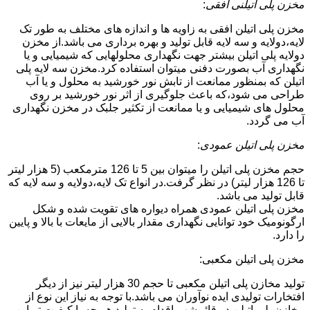
مخزن پلی اتیلنی افقی
:
مخزن پلی اتیلن افقی به زاویه ها و اندازه های مختلف به طور تک
لایه،دولایه و سه لایه قابل تولید و بهره برداری می باشد.از مخزن
دولایه پلی اتیلن بیشتر جهت نگهداری محلولهایی که شیمیایی و یا
نگهداری آب بصورت دفنی میتوان استفاده کرد.مخزن سه لایه پلی
اتیلن که بمنظور ممانعت از تابش نور خورشید به محلول و یا آب
طراحی می شود،که باعث جلوگیری از اثر نور خورشید بر روی
محلول های شیمیایی و یا ممانعت از تکثیر جلبک در مخزن نگهداری
آب می گردد.
مخزن پلی اتیلن عمودی
:
حجم مخزن پلی اتیلن را میتوان بین 5 تا 126 مترمکعب (5 هزار لیتر
تا 126 هزار لیتر) در نظر گرفت.در انواع تک لایه،دولایه و سه لایه که
قابل تولید می باشد.
مخزن پلی اتیلن عمودی همراه دیواره های تقویت شده و شکل
ارگونومیک خود توانایی نگهداری مقدار بالایی از مایعات با بالا و پایین
را دارد.
مخزن پلی اتیلن مکعبی:
تولید مخازن پلی اتیلن مکعبی تا حجم 30 هزار لیتر نیز از دیگر
افتخارات تولیدی ایده نوآوران می باشد.با توجه به نیاز این نوع از
مخازن پلی اتیلن در قائم‌شهر،اقدام به تولید هر چه با کیفیت تر این