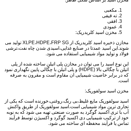
مکعبی
ته قیفی
افقی
عمودی
مخزن اسید کلریدریک:
مخازن ذخیره اسید کلریدریک از XLPE،HDPE،FRP SG تولید می
شوند.این اسید عمدتا در صنایع غذایی،اسیدی شدن چاه نفت،ترشی
فولاد و تولید مواد شیمیایی استفاده می شود.
این نوع اسید را می توان در مخازن پلی اتیلن ساخته شده از پلی
اتیلن با چگالی بالا (HDPE) و پلی اتیلن با چگالی پایین نگهداری نمود
که در برابر خاصیت شیمیایی ان مقاوم است و مقرون به صرفه
است.
مخزن اسید سولفوریک:
اسید سولفوریک مایع غلیظ،بی رنگ،روغنی،خورنده است که یکی از
تجاری ترین مواد شیمیایی است.اسید سولفوریک از طریق واکنش
آب با تری اکسید گوگرد به صورت صنعتی تهیه می شود که به نوبه
خود از ترکیب شیمیایی دی اکسید گوگرد و اکسیژن توسط فرآیند
تماس یا فرآیند محفظه ای ساخته می شود.