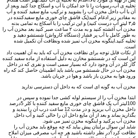
تخلیه ی آب،رسوبات را تا حد امکان با آب و اسکاچ جدا کنید وبعد از
آن با آب داخل مخزن آب را بشویید و ترکیب مایع سفید کننده و آب
به مقادیر زیر ادغام کنید(یک قاشق چای خوری مایع سفیدکننده در
۳٫۵ لیتر آب درست کنید) و این ترکیب را با اسکاچ به تمامی بدنه
مخزن آّب آغشته کنید و به مدت ۲ ساعت صبر کنید بعد مخزن آب را
به طور کامل با آب پر فشار (دستگاه کارواش) شستشو دهید و
تخلیه کنید.اینگونه مخزن آب تمیز شده ونظافت آن تکمیل شده
است.
از نکات قابل توجه برای نظافت مخزن آب که باید به آن اهمیت داد
این است که در شستشو مخازن به دلیل استفاده از ماده سفید کننده
گاز کلر در آن وجود دارد که بسیار سمی است و نفری که در داخل
مخزن آب در حال شستشو می باشد باید اطمینان حاصل کند که راه
ورود هوا به مخزن باز باشد و هوا در جریان باشد.
مخزن آب به گونه ای است که به داخل آن دسترسی ندارید
ابتدا مخزن آب را از سیستم لوله کشی جدا نموده و سپس در
100لیتر آب یک قاشق چای خوری مایع سفید کننده با کلر 5درصد
داخل مخزن آب بریزید و در مدت 12 ساعت درب آن را ببندید و
بگذارید بماند و بعد از آن مایع داخل آن را خالی کنید و آب داخل
مخزن آب پرکنید و اینگونه مخزن تمیز می شود.
شاید این سوال برایتان پیش بیاید که چه موقع باید مخزن آب را
نظافت کرد؟در نظر داشته باشید هر چه آب مصرفی میزان املاح