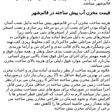
قائم‌شهر میباشد.
قیمت مخزن آب پیش ساخته در قائم‌شهر
هزینه ساخت مخزن آب در قائم‌شهر پیش ساخته بدلیل نصب آسان
و کوتاه بودن اجرای نصب آن در دو مرحله زیر سازی و نصب استخر
آماده در محل،بسیار کمتر از استخرهای بتنی می باشد زیرا
استخرهای بتنی به دلیل شرایط آماده سازی دشوار و طولانی به
دلیل اجرای مراحلی نظیر خاکبرداری کف،مخلوط ریزی کف،تهیه
بتن ومیلگرد،هزینه بالای قالب بندی و اجرای بتن و آراما توربندی
وسیستم آن،کف سازی،شیب بندی،حمل ونقل و...همه موارد فوق و
از همه مهمتر برای اجرای مراحل فوق تعداد بالایی نیروی انسانی
نیازدارد که تمامی موارد فوق دلیلی برای هزینه بالای ساخت مخزن
بتنی میباشد.
علاوه بر هزینه ساخت از نظر زمانبندی آماده سازی و احداث مخزن
بتنی در بهترین شرایط حداقل به 25 روز زمان نیاز دارد درصورتیکه
اجرای کامل مخزن پیش ساخته حداکثر 4 روززمان می برد.از نظر
مساحت زمین نیز مخزن پیش ساخته در حداقل متراژ زمین قابل
اجرا میباشند در صورتیکه برای منبع های بتنی مساحت بیشتری از
زمین نیاز میباشد.لازم به ذکر است که افزایش قطر استخر ها یا
افزایش تعداد و نحوه چیدمان در طراحی مخازن پیش ساخته می
تواند مقدار زمین حاشیه استخر ها را کاهش دهد.
برخی از مزایای مخزن پیش ساخته