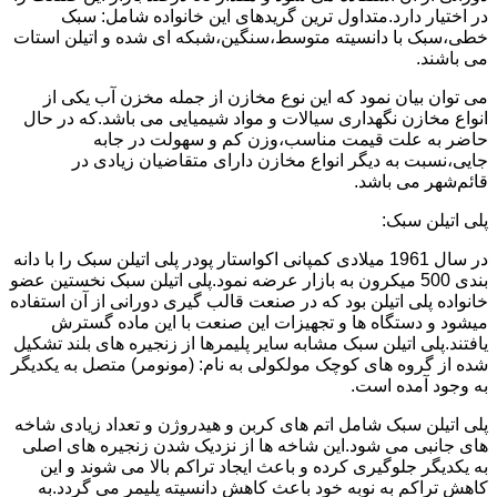
در اختیار دارد.متداول ترین گریدهای این خانواده شامل: سبک
خطی،سبک با دانسیته متوسط،سنگین،شبکه ای شده و اتیلن استات
می باشند.
می توان بیان نمود که این نوع مخازن از جمله مخزن آب یکی از
انواع مخازن نگهداری سیالات و مواد شیمیایی می باشد.که در حال
حاضر به علت قیمت مناسب،وزن کم و سهولت در جابه
جایی،نسبت به دیگر انواع مخازن دارای متقاضیان زیادی در
قائم‌شهر می باشد.
پلی اتیلن سبک:
در سال 1961 میلادی کمپانی اکواستار پودر پلی اتیلن سبک را با دانه
بندی 500 میکرون به بازار عرضه نمود.پلی اتیلن سبک نخستین عضو
خانواده پلی اتیلن بود که در صنعت قالب گیری دورانی از آن استفاده
میشود و دستگاه ها و تجهیزات این صنعت با این ماده گسترش
یافتند.پلی اتیلن سبک مشابه سایر پلیمرها از زنجیره های بلند تشکیل
شده از گروه های کوچک مولکولی به نام: (مونومر) متصل به یکدیگر
به وجود آمده است.
پلی اتیلن سبک شامل اتم های کربن و هیدروژن و تعداد زیادی شاخه
های جانبی می شود.این شاخه ها از نزدیک شدن زنجیره های اصلی
به یکدیگر جلوگیری کرده و باعث ایجاد تراکم بالا می شوند و این
کاهش تراکم به نوبه خود باعث کاهش دانسیته پلیمر می گردد.به