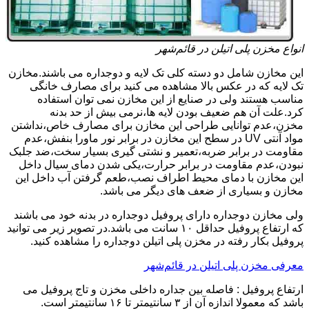
انواع مخزن پلی اتیلن در قائم‌شهر
این مخازن شامل دو دسته کلی تک لایه و دوجداره می باشند.مخازن
تک لایه که در عکس بالا مشاهده می کنید برای مصارف خانگی
مناسب هستند ولی در صنایع از این مخازن نمی توان استفاده
کرد.علت آن هم ضعیف بودن لایه ها،نرمی بیش از حد بدنه
مخزن،عدم توانایی طراحی این مخازن برای مصارف خاص،نداشتن
مواد آنتی UV در سطح این مخازن در برابر نور ماورا بنفش،عدم
مقاومت در برابر ضربه،تعمیر و نشتی گیری بسیار سخت،ضد جلبک
نبودن،عدم مقاومت در برابر حرارت،یکی شدن دمای سیال داخل
این مخازن با دمای محیط اطراف نصب،طعم گرفتن آب داخل این
مخازن و بسیاری از ضعف های دیگر می باشد.
ولی مخازن دوجداره دارای پروفیل دوجداره در بدنه خود می باشند
که ارتفاع پروفیل حداقل ۱۰ سانت می باشد.در تصویر زیر می توانید
پروفیل بکار رفته در مخزن پلی اتیلن دوجداره را مشاهده کنید.
معرفی مخزن پلی اتیلن در قائم‌شهر
ارتفاع پروفیل : فاصله بین جداره داخلی مخزن و تاج پروفیل می
باشد که معمولا اندازه آن از ۳ سانتیمتر تا ۱۶ سانتیمتر است.