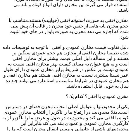
استفاده قرار می گیرند.این مخازن دارای انواع کوتاه و بلند می
باشند.
مخازن افقی به صورت استوانه افقی
(خوابیده) هستند.متناسب با
حجم مخزن پایه هایی از جنس خود مخزن در قالب آن پیش بینی
شده که اجازه می دهد مخزن به صورت پایدار در جای خود تثبیت
شود.
دلیل تفاوت قیمت مخازن عمودی و افقی : با توجه به توضیحات داده
شده طبیعتا مخازن افقی از مخازن هم حجم عمودی سنگین تر
هستند و این مساله دلیل اصلی قیمت بیشتر برای مخازن افقی
است و به هیچ عنوان به معنای کیفیت بهتر مخازن افقی نسبت به
عمودی نیست بر عکس در شرایط برابر مخازن عمودی دارای طول
عمر نسبتا بیشتری نسبت به مخازن افقی هستند.هم مخازن افقی و
هم مخازن عمودی در شرایط مناسب و استاندارد می توانند چند ده
سال به خوبی قابل استفاده باشند.
مخزن عمودی یا افقی؟ کدام یک؟
یکی از محدودیتها و عوامل اصلی انتخاب مخزن فضای در دسترس
است.مثلا محدودیت در ارتفاع ما را ناگزیر از انتخاب مخازن عمودی
کوتاه یا افقی می کند و محدودیت در طول و عرض ما را ناگزیر از به
کارگیری مخازن عمودی و عمودی بلند می کند.بنابراین این
محدودیتهای ناشی از جانمایی و مسیر انتقال مخزن است که ما را